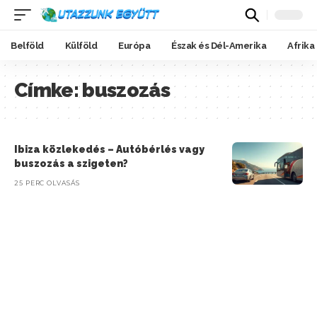
Belföld
Külföld
Európa
Észak és Dél-Amerika
Afrika
Címke:
buszozás
Ibiza közlekedés – Autóbérlés vagy
buszozás a szigeten?
25 PERC OLVASÁS