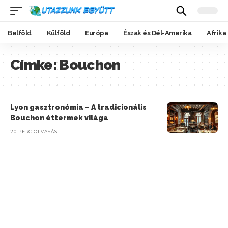
Belföld
Külföld
Európa
Észak és Dél-Amerika
Afrika
Címke:
Bouchon
Lyon gasztronómia – A tradicionális
Bouchon éttermek világa
20 PERC OLVASÁS