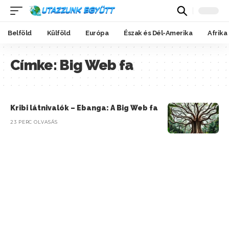
Belföld
Külföld
Európa
Észak és Dél-Amerika
Afrika
Címke:
Big Web fa
Kribi látnivalók – Ebanga: A Big Web fa
23 PERC OLVASÁS