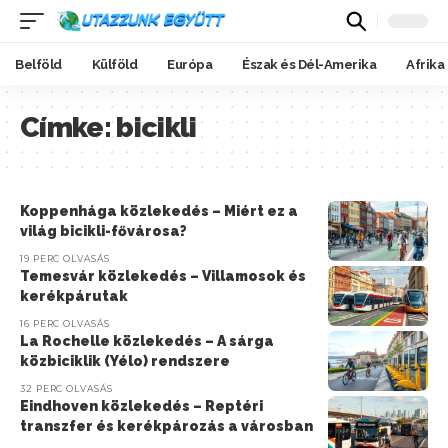
Belföld
Külföld
Európa
Észak és Dél-Amerika
Afrika
Címke:
bicikli
Koppenhága közlekedés – Miért ez a
világ bicikli-fővárosa?
19 PERC OLVASÁS
Temesvár közlekedés – Villamosok és
kerékpárutak
16 PERC OLVASÁS
La Rochelle közlekedés – A sárga
közbiciklik (Yélo) rendszere
32 PERC OLVASÁS
Eindhoven közlekedés – Reptéri
transzfer és kerékpározás a városban