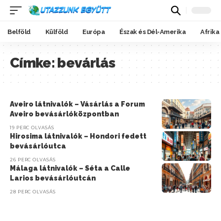
Belföld
Külföld
Európa
Észak és Dél-Amerika
Afrika
Címke:
bevárlás
Aveiro látnivalók – Vásárlás a Forum
Aveiro bevásárlóközpontban
19 PERC OLVASÁS
Hirosima látnivalók – Hondori fedett
bevásárlóutca
26 PERC OLVASÁS
Málaga látnivalók – Séta a Calle
Larios bevásárlóutcán
28 PERC OLVASÁS