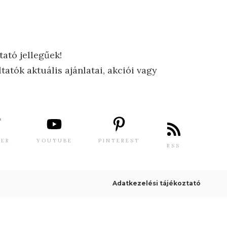
tató jellegűek!
tatók aktuális ajánlatai, akciói vagy
TER
YOUTUBE
PINTEREST
RSS
Adatkezelési tájékoztató