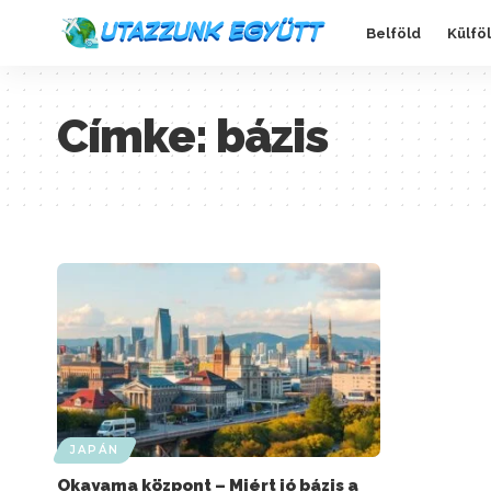
Belföld
Külfö
Címke:
bázis
JAPÁN
Okayama központ – Miért jó bázis a