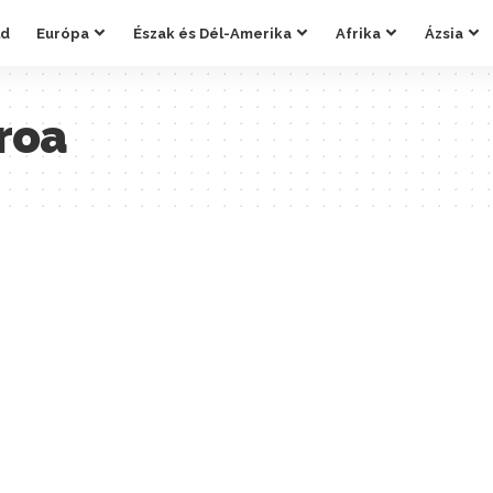
ld
Európa
Észak és Dél-Amerika
Afrika
Ázsia
roa