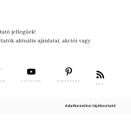
tató jellegűek!
tatók aktuális ajánlatai, akciói vagy
TER
YOUTUBE
PINTEREST
RSS
Adatkezelési tájékoztató