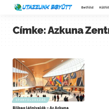
Belföld
Külfö
Címke:
Azkuna Zent
SPANYOLORSZÁG
Bilbao látnivalók – Az Azkuna