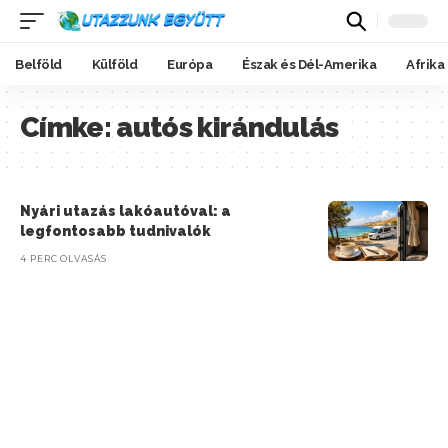
Belföld
Külföld
Európa
Észak és Dél-Amerika
Afrika
Címke:
autós kirándulás
Nyári utazás lakóautóval: a
legfontosabb tudnivalók
4 PERC OLVASÁS