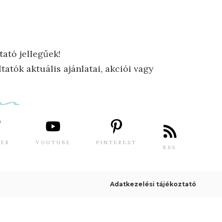
tató jellegűek!
tatók aktuális ajánlatai, akciói vagy
TER
YOUTUBE
PINTEREST
RSS
Adatkezelési tájékoztató