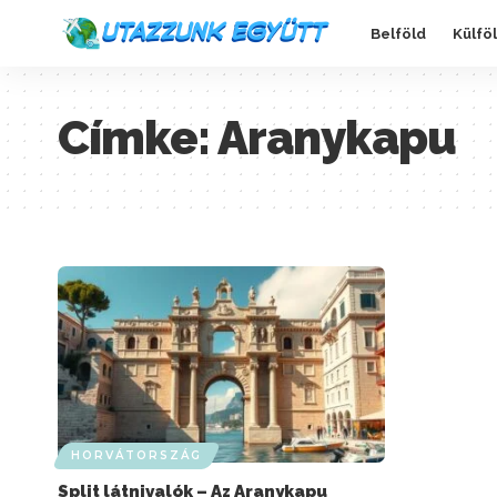
Belföld
Külfö
Címke:
Aranykapu
HORVÁTORSZÁG
Split látnivalók – Az Aranykapu