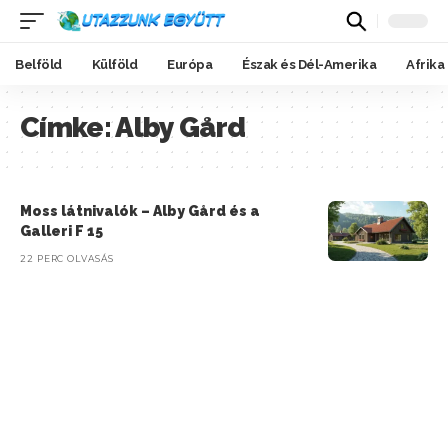
Belföld
Külföld
Európa
Észak és Dél-Amerika
Afrika
Címke:
Alby Gård
Moss látnivalók – Alby Gård és a
Galleri F 15
22 PERC OLVASÁS