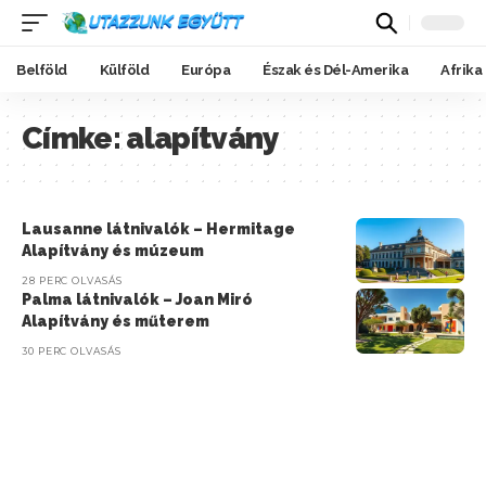
Belföld
Külföld
Európa
Észak és Dél-Amerika
Afrika
Címke:
alapítvány
Lausanne látnivalók – Hermitage
Alapítvány és múzeum
28 PERC OLVASÁS
Palma látnivalók – Joan Miró
Alapítvány és műterem
30 PERC OLVASÁS