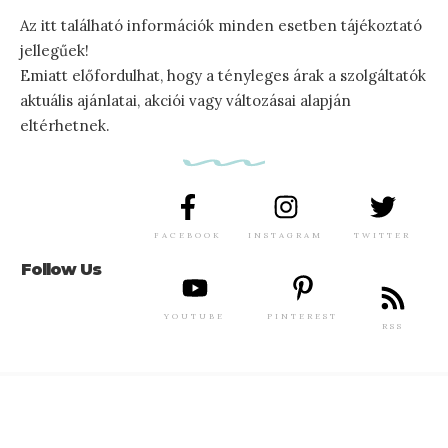
Az itt található információk minden esetben tájékoztató
jellegűek!
Emiatt előfordulhat, hogy a tényleges árak a szolgáltatók
aktuális ajánlatai, akciói vagy változásai alapján
eltérhetnek.
FACEBOOK
INSTAGRAM
TWITTER
Follow Us
YOUTUBE
PINTEREST
RSS
Adatkezelési tájékoztató
© 2025 Utazzunk együtt. All Rights Reserved.