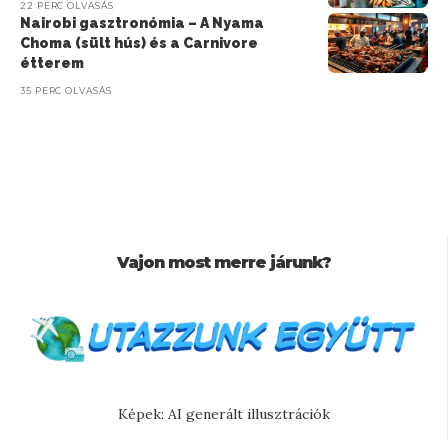
22 PERC OLVASÁS
Nairobi gasztronómia – A Nyama
Choma (sült hús) és a Carnivore
étterem
35 PERC OLVASÁS
Vajon most merre járunk?
Képek: AI generált illusztrációk