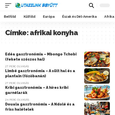
Belföld
Külföld
Európa
Észak és Dél-Amerika
Afrika
Címke:
afrikai konyha
Edéa gasztronómia – Mbongo Tchobi
(fekete szószos hal)
27 PERC OLVASÁS
Limbé gasztronómia – A sült hal és a
plantain (főzőbanán)
27 PERC OLVASÁS
Kribi gasztronómia – A híres kribi
garnélarák
24 PERC OLVASÁS
Douala gasztronómia – A Ndolé és a
friss halételek