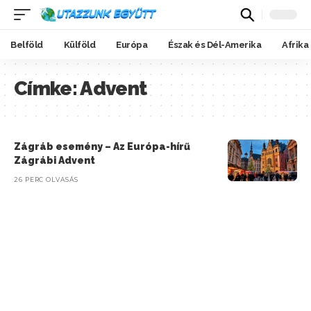
Belföld
Külföld
Európa
Észak és Dél-Amerika
Afrika
Címke:
Advent
Zágráb esemény – Az Európa-hírű
Zágrábi Advent
26 PERC OLVASÁS