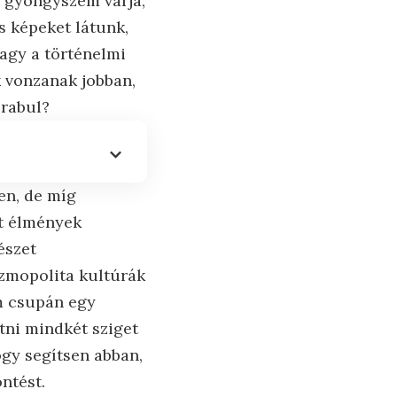
ő gyöngyszem várja,
s képeket látunk,
agy a történelmi
 vonzanak jobban,
 rabul?
en, de míg
lt élmények
észet
ozmopolita kultúrák
em csupán egy
tni mindkét sziget
ogy segítsen abban,
ntést.