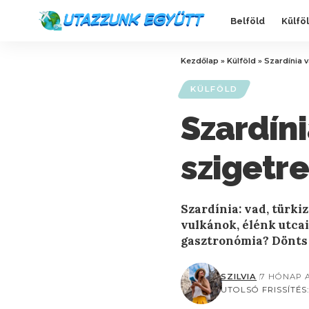
Belföld
Külfö
Kezdőlap
»
Külföld
»
Szardínia v
KÜLFÖLD
Szardíni
szigetr
Szardínia: vad, türkiz
vulkánok, élénk utcai
gasztronómia? Dönts a
SZILVIA
7 HÓNAP 
UTOLSÓ FRISSÍTÉS: 2