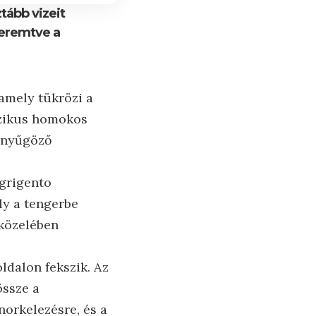
tább vizeit
 teremtve a
 amely tükrözi a
sszikus homokos
lenyűgöző
Agrigento
ly a tengerbe
 közelében
ldalon fekszik. Az
össze a
norkelezésre, és a