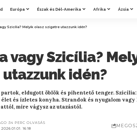
ld
Európa
Észak és Dél-Amerika
Afrika
Ázsia
agy Szicília? Melyik olasz szigetre utazzunk idén?
a vagy Szicília? Mel
e utazzunk idén?
 partok, eldugott öblök és pihentető tenger. Szicília
 élet és ízletes konyha. Strandok és nyugalom vagy 
ttól, mire vágysz az utazástól.
AGO
34 PERC OLVASÁS
MEGOS
026.01.01. 16:18