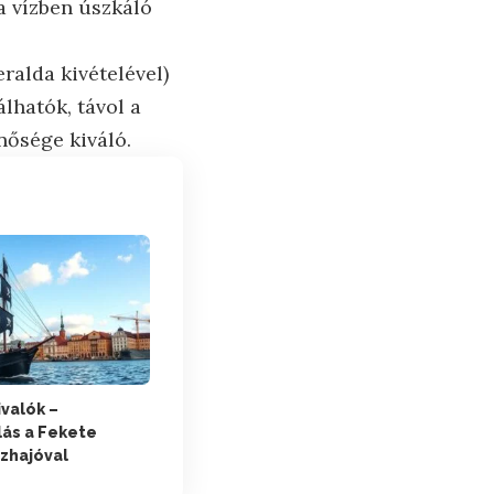
a vízben úszkáló
ralda kivételével)
lhatók, távol a
nősége kiváló.
ivalók –
lás a Fekete
zhajóval