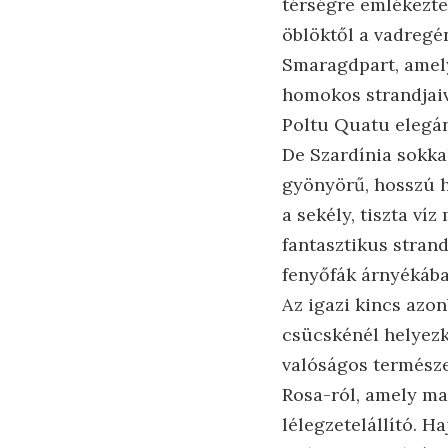
térségre emlékezte
öblöktől a vadregén
Smaragdpart, amely
homokos strandjaiva
Poltu Quatu elegán
De Szardínia sokkal
gyönyörű, hosszú h
a sekély, tiszta ví
fantasztikus stran
fenyőfák árnyékáb
Az igazi kincs azo
csücskénél helyezke
valóságos természe
Rosa-ról, amely ma 
lélegzetelállító. H