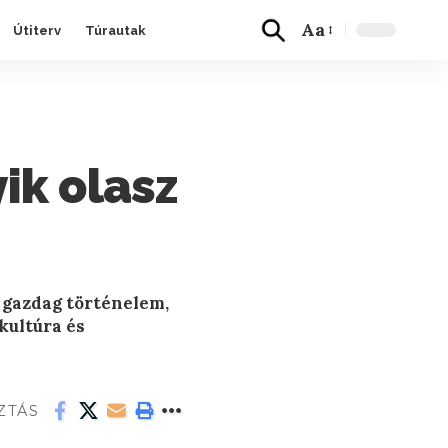
Aa
Útiterv
Túrautak
yik olasz
: gazdag történelem,
kultúra és
ZTÁS