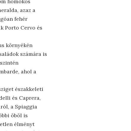
inom homokos
eralda, azaz a
ogóan fehér
juk Porto Cervo és
ius környékén
saládok számára is
 szintén
ombarde, ahol a
ziget északkeleti
delli és Caprera,
ról, a Spiaggia
bbi öböl is
tetlen élményt