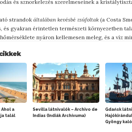
odás és sznorkelezés szerelmeseinek a kristálytiszt
ható strandok
általában kevésbé zsúfoltak
(a Costa Sme
 és gyakran érintetlen természeti környezetben talá
 hőmérséklete nyáron kellemesen meleg, és a víz mi
cikkek
 Ahol a
Sevilla látnivalók – Archivo de
Gdańsk látn
a talál
Indias (Indiák Archívuma)
Hajókirándu
Gyöngy kaló