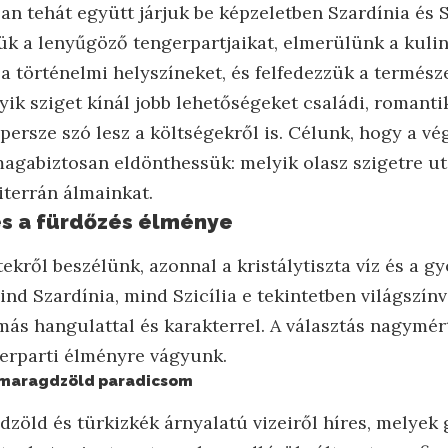
an tehát együtt járjuk be képzeletben Szardínia és 
jük a lenyűgöző tengerpartjaikat, elmerülünk a kulin
 a történelmi helyszíneket, és felfedezzük a termész
yik sziget kínál jobb lehetőségeket családi, romant
 persze szó lesz a költségekről is. Célunk, hogy a vé
magabiztosan eldönthessük: melyik olasz szigetre u
iterrán álmainkat.
s a fürdőzés élménye
ekről beszélünk, azonnal a kristálytiszta víz és a 
ind Szardínia, mind Szicília e tekintetben világszí
más hangulattal és karakterrel. A választás nagymér
erparti élményre vágyunk.
a smaragdzöld paradicsom
dzöld és türkizkék árnyalatú vizeiről híres, melyek 