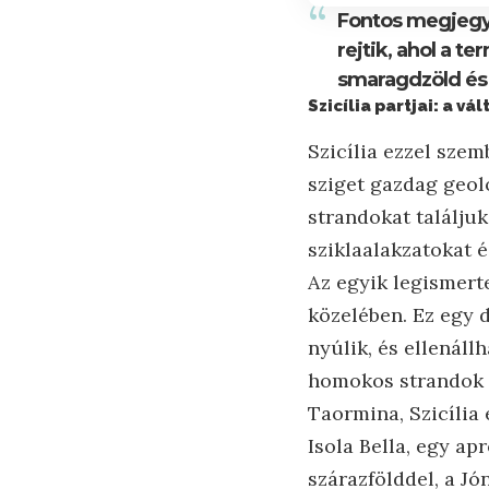
Fontos megjegyzé
rejtik, ahol a t
smaragdzöld és 
Szicília partjai: a v
Szicília ezzel sze
sziget gazdag geol
strandokat találju
sziklaalakzatokat és
Az egyik legismert
közelében. Ez egy 
nyúlik, és ellenáll
homokos strandok i
Taormina, Szicília 
Isola Bella, egy a
szárazfölddel, a Jó