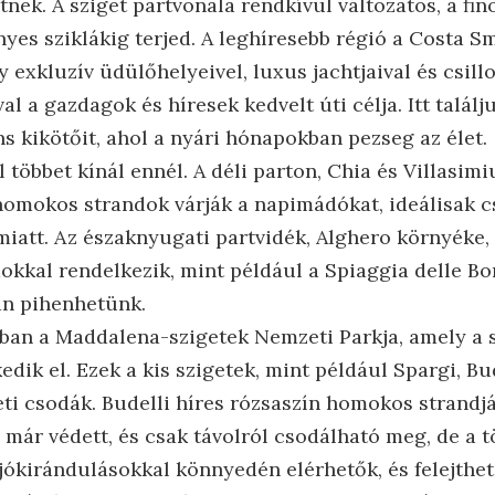
tnek. A sziget partvonala rendkívül változatos, a f
yes sziklákig terjed. A leghíresebb régió a Costa Sm
 exkluzív üdülőhelyeivel, luxus jachtjaival és csill
l a gazdagok és híresek kedvelt úti célja. Itt talál
s kikötőit, ahol a nyári hónapokban pezseg az élet.
 többet kínál ennél. A déli parton, Chia és Villasim
omokos strandok várják a napimádókat, ideálisak c
z miatt. Az északnyugati partvidék, Alghero környéke,
dokkal rendelkezik, mint például a Spiaggia delle B
an pihenhetünk.
nban a Maddalena-szigetek Nemzeti Parkja, amely a s
dik el. Ezek a kis szigetek, mint például Spargi, Bu
ti csodák. Budelli híres rózsaszín homokos strandjá
már védett, és csak távolról csodálható meg, de a tö
ajókirándulásokkal könnyedén elérhetők, és felejthe