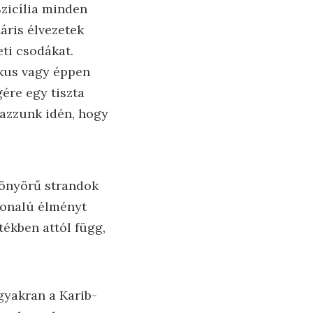
Szicília minden
áris élvezetek
eti csodákat.
ikus vagy éppen
gére egy tiszta
tazzunk idén, hogy
gyönyörű strandok
nvonalú élményt
tékben attól függ,
gyakran a Karib-