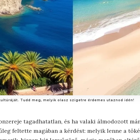
kultúráját. Tudd meg, melyik olasz szigetre érdemes utaznod idén!
vonzereje tagadhatatlan, és ha valaki álmodozott má
űleg feltette magában a kérdést: melyik lenne a töké