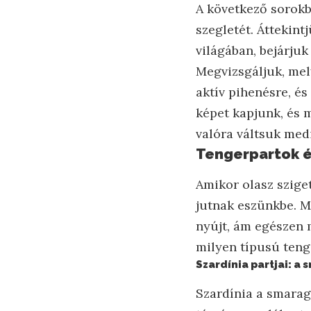
A következő sorokb
szegletét. Áttekint
világában, bejárjuk
Megvizsgáljuk, mel
aktív pihenésre, és
képet kapjunk, és 
valóra váltsuk med
Tengerpartok é
Amikor olasz sziget
jutnak eszünkbe. M
nyújt, ám egészen 
milyen típusú teng
Szardínia partjai: 
Szardínia a smarag