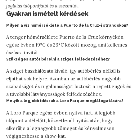
foglalás időpontjától és a szezontól.
Gyakran ismételt kérdések
Milyen a víz hőmérséklete a Puerto de la Cruz-i strandokon?
A tenger hőmérséklete Puerto de la Cruz környékén
egész évben 19°C és 23°C között mozog, ami kellemes
úszásra invitál.
Szükséges autót bérelni a sziget felfedezéséhez?
A sziget buszhálózata kiváló, így autóbérlés nélkül is
eljuthat sok helyre. Azonban az autóbérlés nagyobb
szabadságot és rugalmasságot biztosít a rejtett zugok és
a távolabbi látványosságok felfedezéséhez.
Melyik a legjobb időszak a Loro Parque meglátogatására?
A Loro Parque egész évben nyitva tart. A legjobb
időpont a délelőtt, közvetlenül nyitás után, hogy
elkerülje a legnagyobb tömeget és kényelmesen
végignézhesse a show-kat.