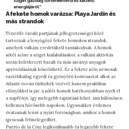
sziget gazdag történelméről és lüktető
energiájáról.”
A fekete homok varázsa: Playa Jardín és
más strandok
Tenerife északi partjának jellegzetességei közé
tartoznak a lenyűgöző fekete homokos strandok,
amelyek vulkáni eredetükről tanúskodnak. A homok
sötét színe a sziget kialakulásakor, a vulkáni aktivitás
során keletkezett bazalt és más ásványi anyagok
aprózódásának köszönhető. Ez a fekete szín nemcsak
esztétikailag egyedi és gyönyörű kontrasztot alkot az
Atlanti-óceán türkizkék vizével, hanem praktikus
előnyökkel is jár: a sötét homok hatékonyabban nyeli el
a napfényt, így melegebb tapintású lehet, ami különösen
kellemes hűvösebb napokon. Ugyanakkor érdemes
óvatosnak lenni a nyári forróságban, amikor a homok
igencsak felmelegedhet.
Puerto de la Cruz legikonikusabb és legszebb fekete