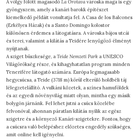
A völgy fölött magasodó
La Orotava
városka maga is egy
gyöngyszem, amely a kanári barokk építészet
kiemelkedő példáit vonultatja fel. A Casa de los Balcones
(Erkélyes Házak) és a Santo Domingo kolostor
különösen érdemes a látogatásra. A városka bájos utcái
és terei, valamint a kilátás a Teidére lenyűgöző élményt
nyújtanak.
A sziget büszkesége, a
Teide Nemzeti Park
a UNESCO
Világörökség része, és kihagyhatatlan program minden
Tenerifére látogató számára. Európa legmagasabb
hegycsúcsa, a Teide (3718 m) körül elterülő holdbéli táj
lélegzetelállító. A vulkáni kőzetek, a színes hamuföldek
és az egyedi növényvilág miatt olyan, mintha egy másik
bolygón járnánk. Fel lehet jutni a csúcs közelébe
felvonóval, ahonnan páratlan kilátás nyílik az egész
szigetre és a környező Kanári-szigetekre. Fontos, hogy
a csúcsra való belépéshez előzetes engedély szükséges,
amit online kell igényelni.