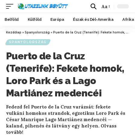
Aa
Belföld
Külföld
Európa
Észak és Dél-Amerika
Afrika
Kezdőlap
»
Spanyolország
»
Puerto de la Cruz (Tenerife): Fekete homok, Loro Park és a Lago Martiánez medencéi
SPANYOLORSZÁG
Puerto de la Cruz
(Tenerife): Fekete homok,
Loro Park és a Lago
Martiánez medencéi
Fedezd fel Puerto de la Cruz varázsát: fekete
vulkáni homokos strandok, egzotikus Loro Park és
César Manrique Lago Martiánez medencéi —
kaland, pihenés és látvány egy helyen. Olvass
tovább!