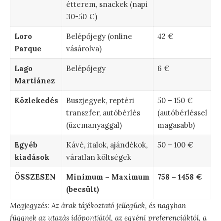
étterem, snackek (napi
30-50 €)
Loro
Belépőjegy (online
42 €
Parque
vásárolva)
Lago
Belépőjegy
6 €
Martiánez
Közlekedés
Buszjegyek, reptéri
50 – 150 €
transzfer, autóbérlés
(autóbérléssel
(üzemanyaggal)
magasabb)
Egyéb
Kávé, italok, ajándékok,
50 – 100 €
kiadások
váratlan költségek
ÖSSZESEN
Minimum – Maximum
758 – 1458 €
(becsült)
Megjegyzés: Az árak tájékoztató jellegűek, és nagyban
függnek az utazás időpontjától, az egyéni preferenciáktól, a