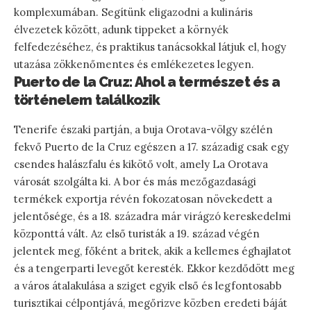
komplexumában. Segítünk eligazodni a kulináris
élvezetek között, adunk tippeket a környék
felfedezéséhez, és praktikus tanácsokkal látjuk el, hogy
utazása zökkenőmentes és emlékezetes legyen.
Puerto de la Cruz: Ahol a természet és a
történelem találkozik
Tenerife északi partján, a buja Orotava-völgy szélén
fekvő Puerto de la Cruz egészen a 17. századig csak egy
csendes halászfalu és kikötő volt, amely La Orotava
városát szolgálta ki. A bor és más mezőgazdasági
termékek exportja révén fokozatosan növekedett a
jelentősége, és a 18. századra már virágzó kereskedelmi
központtá vált. Az első turisták a 19. század végén
jelentek meg, főként a britek, akik a kellemes éghajlatot
és a tengerparti levegőt keresték. Ekkor kezdődött meg
a város átalakulása a sziget egyik első és legfontosabb
turisztikai célpontjává, megőrizve közben eredeti báját