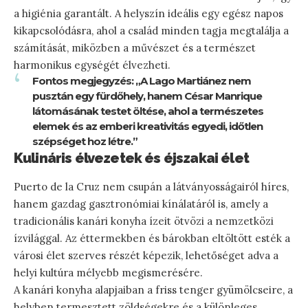
a higiénia garantált. A helyszín ideális egy egész napos
kikapcsolódásra, ahol a család minden tagja megtalálja a
számítását, miközben a művészet és a természet
harmonikus egységét élvezheti.
Fontos megjegyzés: „A Lago Martiánez nem
pusztán egy fürdőhely, hanem César Manrique
látomásának testet öltése, ahol a természetes
elemek és az emberi kreativitás egyedi, időtlen
szépséget hoz létre.”
Kulináris élvezetek és éjszakai élet
Puerto de la Cruz nem csupán a látványosságairól híres,
hanem gazdag gasztronómiai kínálatáról is, amely a
tradicionális kanári konyha ízeit ötvözi a nemzetközi
ízvilággal. Az éttermekben és bárokban eltöltött esték a
városi élet szerves részét képezik, lehetőséget adva a
helyi kultúra mélyebb megismerésére.
A kanári konyha alapjaiban a friss tenger gyümölcseire, a
helyben termesztett zöldségekre és a különleges