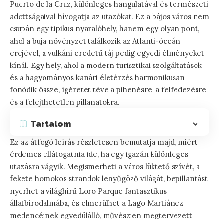
Puerto de la Cruz, különleges hangulatával és természeti
adottságaival hívogatja az utazókat. Ez a bájos város nem
csupán egy tipikus nyaralóhely, hanem egy olyan pont,
ahol a buja növényzet találkozik az Atlanti-óceán
erejével, a vulkáni eredetű táj pedig egyedi élményeket
kínál. Egy hely, ahol a modern turisztikai szolgáltatások
és a hagyományos kanári életérzés harmonikusan
fonódik össze, ígéretet téve a pihenésre, a felfedezésre
és a felejthetetlen pillanatokra.
Tartalom
Ez az átfogó leírás részletesen bemutatja majd, miért
érdemes ellátogatnia ide, ha egy igazán különleges
utazásra vágyik. Megismerheti a város lüktető szívét, a
fekete homokos strandok lenyűgöző világát, bepillantást
nyerhet a világhírű Loro Parque fantasztikus
állatbirodalmába, és elmerülhet a Lago Martiánez
medencéinek egyedülálló, művészien megtervezett