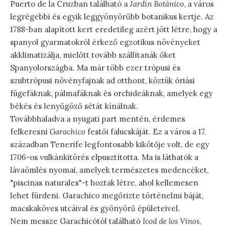
Puerto de la Cruzban található a
Jardín Botánico
, a város
legrégebbi és egyik leggyönyörűbb botanikus kertje. Az
1788-ban alapított kert eredetileg azért jött létre, hogy a
spanyol gyarmatokról érkező egzotikus növényeket
akklimatizálja, mielőtt tovább szállítanák őket
Spanyolországba. Ma már több ezer trópusi és
szubtrópusi növényfajnak ad otthont, köztük óriási
fügefáknak, pálmafáknak és orchideáknak, amelyek egy
békés és lenyűgöző sétát kínálnak.
Továbbhaladva a nyugati part mentén, érdemes
felkeresni
Garachico
festői falucskáját. Ez a város a 17.
században Tenerife legfontosabb kikötője volt, de egy
1706-os vulkánkitörés elpusztította. Ma is láthatók a
lávaömlés nyomai, amelyek természetes medencéket,
"piscinas naturales"-t hoztak létre, ahol kellemesen
lehet fürdeni. Garachico megőrizte történelmi báját,
macskaköves utcáival és gyönyörű épületeivel.
Nem messze Garachicótól található
Icod de los Vinos
,