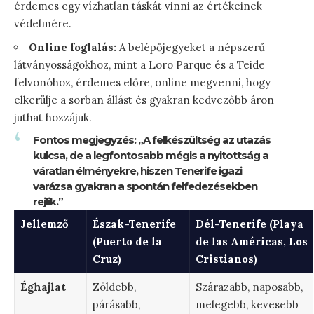
érdemes egy vízhatlan táskát vinni az értékeinek
védelmére.
Online foglalás:
A belépőjegyeket a népszerű
látványosságokhoz, mint a Loro Parque és a Teide
felvonóhoz, érdemes előre, online megvenni, hogy
elkerülje a sorban állást és gyakran kedvezőbb áron
juthat hozzájuk.
Fontos megjegyzés: „A felkészültség az utazás
kulcsa, de a legfontosabb mégis a nyitottság a
váratlan élményekre, hiszen Tenerife igazi
varázsa gyakran a spontán felfedezésekben
rejlik.”
Jellemző
Észak-Tenerife
Dél-Tenerife (Playa
(Puerto de la
de las Américas, Los
Cruz)
Cristianos)
Éghajlat
Zöldebb,
Szárazabb, naposabb,
párásabb,
melegebb, kevesebb