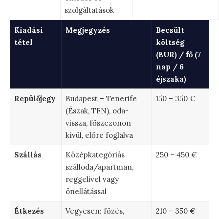
szolgáltatások
Kiadási
Megjegyzés
Becsült
tétel
költség
(EUR) / fő (7
nap / 6
éjszaka)
Repülőjegy
Budapest – Tenerife
150 – 350 €
(Észak, TFN), oda-
vissza, főszezonon
kívül, előre foglalva
Szállás
Középkategóriás
250 – 450 €
szálloda/apartman,
reggelivel vagy
önellátással
Étkezés
Vegyesen: főzés,
210 – 350 €