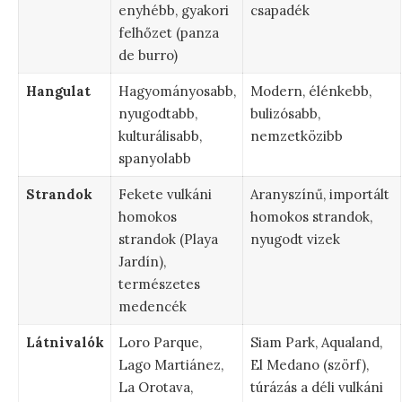
enyhébb, gyakori
csapadék
felhőzet (panza
de burro)
Hangulat
Hagyományosabb,
Modern, élénkebb,
nyugodtabb,
bulizósabb,
kulturálisabb,
nemzetközibb
spanyolabb
Strandok
Fekete vulkáni
Aranyszínű, importált
homokos
homokos strandok,
strandok (Playa
nyugodt vizek
Jardín),
természetes
medencék
Látnivalók
Loro Parque,
Siam Park, Aqualand,
Lago Martiánez,
El Medano (szörf),
La Orotava,
túrázás a déli vulkáni