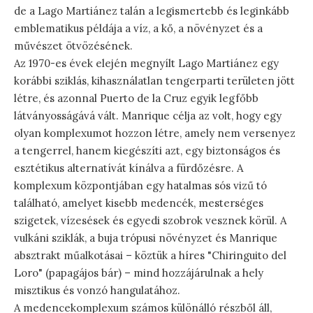
de a Lago Martiánez talán a legismertebb és leginkább
emblematikus példája a víz, a kő, a növényzet és a
művészet ötvözésének.
Az 1970-es évek elején megnyílt Lago Martiánez egy
korábbi sziklás, kihasználatlan tengerparti területen jött
létre, és azonnal Puerto de la Cruz egyik legfőbb
látványosságává vált. Manrique célja az volt, hogy egy
olyan komplexumot hozzon létre, amely nem versenyez
a tengerrel, hanem kiegészíti azt, egy biztonságos és
esztétikus alternatívát kínálva a fürdőzésre. A
komplexum központjában egy hatalmas sós vizű tó
található, amelyet kisebb medencék, mesterséges
szigetek, vízesések és egyedi szobrok vesznek körül. A
vulkáni sziklák, a buja trópusi növényzet és Manrique
absztrakt műalkotásai – köztük a híres "Chiringuito del
Loro" (papagájos bár) – mind hozzájárulnak a hely
misztikus és vonzó hangulatához.
A medencekomplexum számos különálló részből áll,