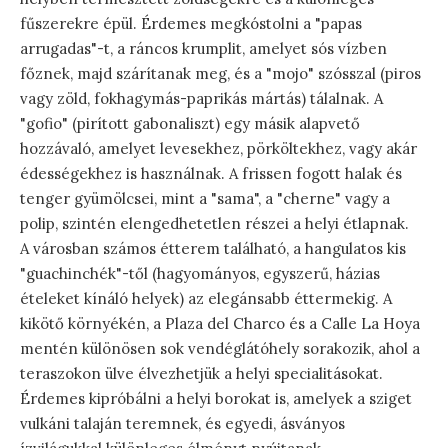
fűszerekre épül. Érdemes megkóstolni a "papas
arrugadas"-t, a ráncos krumplit, amelyet sós vízben
főznek, majd szárítanak meg, és a "mojo" szósszal (piros
vagy zöld, fokhagymás-paprikás mártás) tálalnak. A
"gofio" (pirított gabonaliszt) egy másik alapvető
hozzávaló, amelyet levesekhez, pörköltekhez, vagy akár
édességekhez is használnak. A frissen fogott halak és
tenger gyümölcsei, mint a "sama", a "cherne" vagy a
polip, szintén elengedhetetlen részei a helyi étlapnak.
A városban számos étterem található, a hangulatos kis
"guachinchék"-től (hagyományos, egyszerű, házias
ételeket kínáló helyek) az elegánsabb éttermekig. A
kikötő környékén, a Plaza del Charco és a Calle La Hoya
mentén különösen sok vendéglátóhely sorakozik, ahol a
teraszokon ülve élvezhetjük a helyi specialitásokat.
Érdemes kipróbálni a helyi borokat is, amelyek a sziget
vulkáni talaján teremnek, és egyedi, ásványos