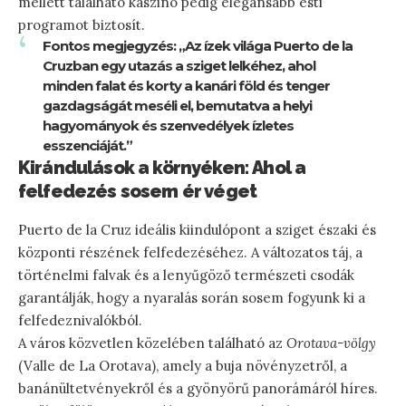
mellett található kaszinó pedig elegánsabb esti
programot biztosít.
Fontos megjegyzés: „Az ízek világa Puerto de la
Cruzban egy utazás a sziget lelkéhez, ahol
minden falat és korty a kanári föld és tenger
gazdagságát meséli el, bemutatva a helyi
hagyományok és szenvedélyek ízletes
esszenciáját.”
Kirándulások a környéken: Ahol a
felfedezés sosem ér véget
Puerto de la Cruz ideális kiindulópont a sziget északi és
központi részének felfedezéséhez. A változatos táj, a
történelmi falvak és a lenyűgöző természeti csodák
garantálják, hogy a nyaralás során sosem fogyunk ki a
felfedeznivalókból.
A város közvetlen közelében található az
Orotava-völgy
(Valle de La Orotava), amely a buja növényzetről, a
banánültetvényekről és a gyönyörű panorámáról híres.