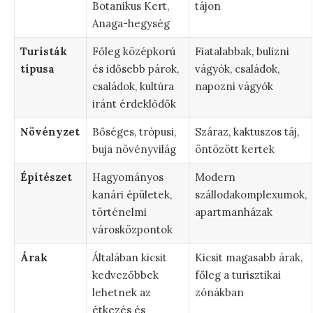
Botanikus Kert,
tájon
Anaga-hegység
Turisták
Főleg középkorú
Fiatalabbak, bulizni
típusa
és idősebb párok,
vágyók, családok,
családok, kultúra
napozni vágyók
iránt érdeklődők
Növényzet
Bőséges, trópusi,
Száraz, kaktuszos táj,
buja növényvilág
öntözött kertek
Építészet
Hagyományos
Modern
kanári épületek,
szállodakomplexumok,
történelmi
apartmanházak
városközpontok
Árak
Általában kicsit
Kicsit magasabb árak,
kedvezőbbek
főleg a turisztikai
lehetnek az
zónákban
étkezés és