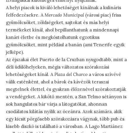
ízvilágukkal különleges élményt nyújtanak.
A helyi piacok is kiváló lehetőséget kínálnak a kulináris
felfedezésekre. A
Mercado Municipal
(városi piac) friss
gyümölcsöket, zöldségeket, sajtokat és más helyi
termékeket kínál, ahol bepillanthatunk a mindennapi
kanári életbe és megkóstolhatunk egzotikus
gyümölcsöket, mint például a banán (ami Tenerife egyik
jelképe).
Az éjszakai élet Puerto de la Cruzban nyugodtabb, mint a
déli üdülőhelyeken, mégis változatos szórakozási
lehetőségeket kínál. A
Plaza del Charco
a város szívévé
válik esténként, ahol a bárok és kávézók teraszai
megtelnek élettel, és gyakran élőzenével szórakoztatják
a vendégeket. A kikötő mentén, a San Telmo sétányon is
sok hangulatos bár várja a látogatókat, ahonnan
csodálatos kilátás nyílik az óceánra. Azok számára, akik
egy kicsit pörgősebb szórakozásra vágynak, több pub és
kisebb diszkó is található a városban. A Lago Martiánez