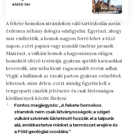
előtti tér
A fekete homokos strandokon való tartózkodás során
érdemes néhány dologra odafigyelni. Egyrészt, ahogy
már említettük, a homok nagyon forró lehet a tűző
napon, ezért papucs vagy szandál viselése javasolt.
Másrészt, a vulkáni homok a hagyományos világos
homoktól eltérő textúrájú, gyakran apróbb kavicsokkal
keveredik, ami néha kicsit ragacsosabb érzést adhat.
Végül, a hullámok az északi parton gyakran erősebbek
lehetnek, mint délen, ezért mindig figyelni kell a
tengerparti zászlók jelzéseire és csak biztonságos
körülmények között fürdeni.
Fontos megjegyzés: „A fekete homokos
strandok nem csak látványosságok; a sziget
vulkáni szívének lüktetését hozzák el a talpunk
alá, emlékeztetve minket a természet erejére és
a Föld geológiai csodáira.”