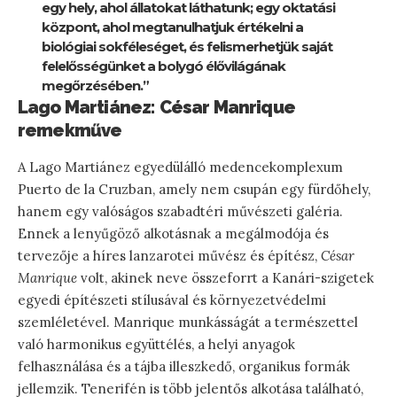
egy hely, ahol állatokat láthatunk; egy oktatási
központ, ahol megtanulhatjuk értékelni a
biológiai sokféleséget, és felismerhetjük saját
felelősségünket a bolygó élővilágának
megőrzésében.”
Lago Martiánez: César Manrique
remekműve
A Lago Martiánez egyedülálló medencekomplexum
Puerto de la Cruzban, amely nem csupán egy fürdőhely,
hanem egy valóságos szabadtéri művészeti galéria.
Ennek a lenyűgöző alkotásnak a megálmodója és
tervezője a híres lanzarotei művész és építész,
César
Manrique
volt, akinek neve összeforrt a Kanári-szigetek
egyedi építészeti stílusával és környezetvédelmi
szemléletével. Manrique munkásságát a természettel
való harmonikus együttélés, a helyi anyagok
felhasználása és a tájba illeszkedő, organikus formák
jellemzik. Tenerifén is több jelentős alkotása található,