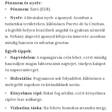
Pénznem és nyelv:
Pénznem:
Euró (EUR).
Nyelv:
A hivatalos nyelv a spanyol. Azonban a
turisztikai területeken, különösen Puerto de la Cruzban,
a legtöbb helyen beszélnek angolul és gyakran németül
is. Néhány alapvető spanyol kifejezés ismerete azonban
mindig hasznos és udvarias gesztus.
Egyéb tippek:
Napvédelem:
A napsugárzás erős lehet, ezért mindig
használjon magas faktorszámú naptejet, viseljen kalapot
és napszemüveget.
Hidratálás:
Fogyasszon sok folyadékot, különösen a
melegebb napokon és kirándulások során.
Kényelmes cipő:
Sokat fog sétálni, ezért kényelmes
cipőre lesz szüksége.
Vízhatlan táska:
Ha fekete homokos strandra megy,