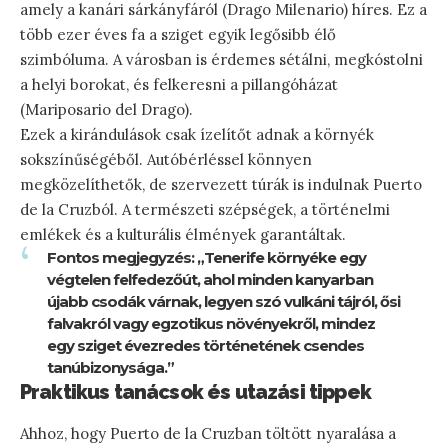
amely a kanári sárkányfáról (Drago Milenario) híres. Ez a
több ezer éves fa a sziget egyik legősibb élő
szimbóluma. A városban is érdemes sétálni, megkóstolni
a helyi borokat, és felkeresni a pillangóházat
(Mariposario del Drago).
Ezek a kirándulások csak ízelítőt adnak a környék
sokszínűségéből. Autóbérléssel könnyen
megközelíthetők, de szervezett túrák is indulnak Puerto
de la Cruzból. A természeti szépségek, a történelmi
emlékek és a kulturális élmények garantáltak.
Fontos megjegyzés: „Tenerife környéke egy
végtelen felfedezőút, ahol minden kanyarban
újabb csodák várnak, legyen szó vulkáni tájról, ősi
falvakról vagy egzotikus növényekről, mindez
egy sziget évezredes történetének csendes
tanúbizonysága.”
Praktikus tanácsok és utazási tippek
Ahhoz, hogy Puerto de la Cruzban töltött nyaralása a