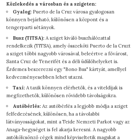
Közlekedés a városban és a szigeten:
Gyalog:
Puerto de la Cruz városa gyalogosan
könnyen bejárható, különösen a központ és a
tengerparti sétányok.
Busz (TITSA):
A sziget kiváló buszhálózattal
rendelkezik (TITSA), amely összeköti Puerto de la Cruzt
a sziget többi nagyobb városával, beleértve a fővárost,
Santa Cruz de Tenerifét és a déli üdülőhelyeket is.
Érdemes beszerezni egy "Bono Bus" kártyát, amellyel
kedvezményesebben lehet utazni.
Taxi:
A taxik könnyen elérhetők, és a viteldíjak is
megfizethetők, különösen rövidebb távolságokra.
Autóbérlés:
Az autóbérlés a legjobb módja a sziget
felfedezésének, különösen, ha a távolabbi
látványosságokat, mint a Teide Nemzeti Parkot vagy az
Anaga-hegységet is fel akarja keresni. A nagyobb
autókölcsönző cégek mind képviseltetik magukat a