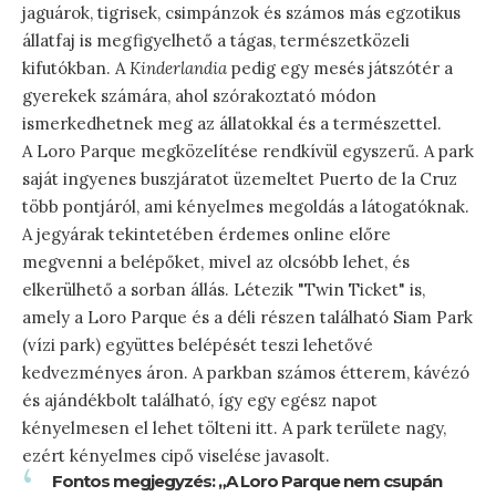
jaguárok, tigrisek, csimpánzok és számos más egzotikus
állatfaj is megfigyelhető a tágas, természetközeli
kifutókban. A
Kinderlandia
pedig egy mesés játszótér a
gyerekek számára, ahol szórakoztató módon
ismerkedhetnek meg az állatokkal és a természettel.
A Loro Parque megközelítése rendkívül egyszerű. A park
saját ingyenes buszjáratot üzemeltet Puerto de la Cruz
több pontjáról, ami kényelmes megoldás a látogatóknak.
A jegyárak tekintetében érdemes online előre
megvenni a belépőket, mivel az olcsóbb lehet, és
elkerülhető a sorban állás. Létezik "Twin Ticket" is,
amely a Loro Parque és a déli részen található Siam Park
(vízi park) együttes belépését teszi lehetővé
kedvezményes áron. A parkban számos étterem, kávézó
és ajándékbolt található, így egy egész napot
kényelmesen el lehet tölteni itt. A park területe nagy,
ezért kényelmes cipő viselése javasolt.
Fontos megjegyzés: „A Loro Parque nem csupán