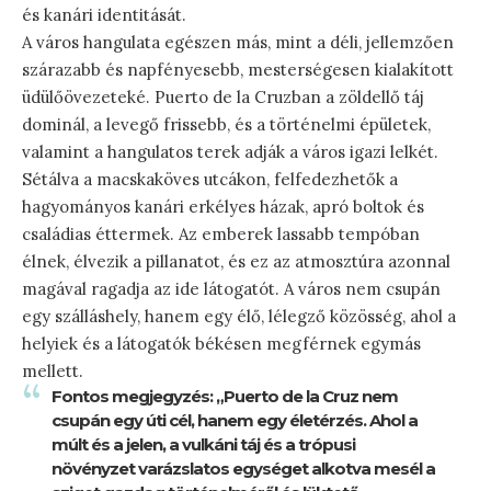
és kanári identitását.
A város hangulata egészen más, mint a déli, jellemzően
szárazabb és napfényesebb, mesterségesen kialakított
üdülőövezeteké. Puerto de la Cruzban a zöldellő táj
dominál, a levegő frissebb, és a történelmi épületek,
valamint a hangulatos terek adják a város igazi lelkét.
Sétálva a macskaköves utcákon, felfedezhetők a
hagyományos kanári erkélyes házak, apró boltok és
családias éttermek. Az emberek lassabb tempóban
élnek, élvezik a pillanatot, és ez az atmosztúra azonnal
magával ragadja az ide látogatót. A város nem csupán
egy szálláshely, hanem egy élő, lélegző közösség, ahol a
helyiek és a látogatók békésen megférnek egymás
mellett.
Fontos megjegyzés: „Puerto de la Cruz nem
csupán egy úti cél, hanem egy életérzés. Ahol a
múlt és a jelen, a vulkáni táj és a trópusi
növényzet varázslatos egységet alkotva mesél a