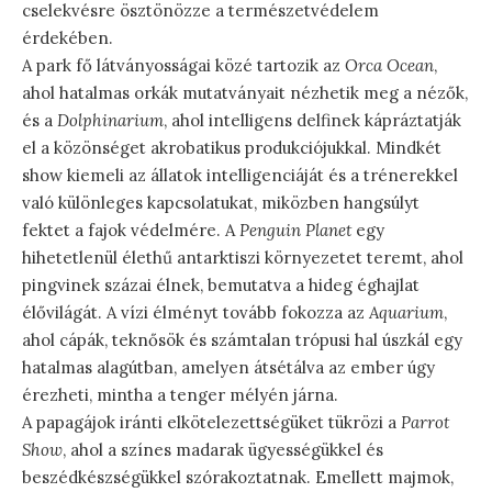
cselekvésre ösztönözze a természetvédelem
érdekében.
A park fő látványosságai közé tartozik az
Orca Ocean
,
ahol hatalmas orkák mutatványait nézhetik meg a nézők,
és a
Dolphinarium
, ahol intelligens delfinek kápráztatják
el a közönséget akrobatikus produkciójukkal. Mindkét
show kiemeli az állatok intelligenciáját és a trénerekkel
való különleges kapcsolatukat, miközben hangsúlyt
fektet a fajok védelmére. A
Penguin Planet
egy
hihetetlenül élethű antarktiszi környezetet teremt, ahol
pingvinek százai élnek, bemutatva a hideg éghajlat
élővilágát. A vízi élményt tovább fokozza az
Aquarium
,
ahol cápák, teknősök és számtalan trópusi hal úszkál egy
hatalmas alagútban, amelyen átsétálva az ember úgy
érezheti, mintha a tenger mélyén járna.
A papagájok iránti elkötelezettségüket tükrözi a
Parrot
Show
, ahol a színes madarak ügyességükkel és
beszédkészségükkel szórakoztatnak. Emellett majmok,