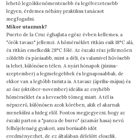
lehető legzökkenőmentesebb és legélvezetesebb
legyen, érdemes néhány praktikus tanácsot
megfogadni.
Mikor utazzunk?
Puerto de la Cruz éghajlata egész évben kellemes, a
"örök tavasz" jellemzi. A hőmérséklet ritkán esik 18°C alá,
és ritkán emelkedik 28°C fölé. Az északi rész jellemzően
zöldebb és párásabb, mint a déli, és valamivel hűvösebb
is lehet, különösen télen. A nyári hónapok (június-
szeptember) a legmelegebbek és legnaposabbak, de
ekkor van a legtöbb turista is. A tavasz (április-május) és
az ősz (október-november) ideális az enyhébb
hőmérséklet és a kevesebb tömeg miatt. A tél is
népszerű, különösen azok körében, akik el akarnak
menekülni a hideg elől. Fontos megjegyezni, hogy az
északi parton a "panza de burro" (szamár hasa) nevű
felhőjelenség gyakori, ami borúsabb időt
eredményezhet, de ez általában délelőtt eloszlik.