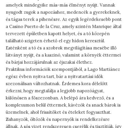
amelyek mindegyike más-más élményt nyújt. Vannak
nyugodt zugok a napozáshoz, medencék a gyerekeknek,
és tágas terek a pihenésre. Az egyik legérdekesebb pont
a Casino Puerto de la Cruz, amely szintén Manrique által
tervezett épületben kapott helyet, és a tó közepén
található szigeten érhető el egy hídon keresztül.
Esténként a tó és a szobrok megvilágítása mesébe illő
látványt nyújt, és a kaszinó, valamint a környék éttermei
és bárjai hozzájárulnak az éjszakai élethez.
Praktikus információk szempontjából, a Lago Martiánez
egész évben nyitva tart, bár a nyitvatartási idők
szezonálisan változhatnak. Érdemes kora délelőtt
érkezni, hogy megtalálja a legjobb napozóágyat,
különösen a főszezonban. A belépő ára kedvező, és a
komplexumon belül éttermek, kávézók és snack bárok is
üzemelnek, ahol frissítőket és ételeket fogyaszthat.
Zuhanyzók, öltözők és napernyők is rendelkezésre
állnak. A sós vizet rendszeresen cserélik és tisztítják, így