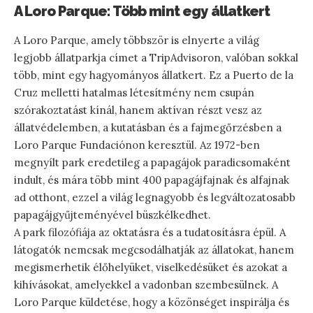
A Loro Parque: Több mint egy állatkert
A Loro Parque, amely többször is elnyerte a világ
legjobb állatparkja címet a TripAdvisoron, valóban sokkal
több, mint egy hagyományos állatkert. Ez a Puerto de la
Cruz melletti hatalmas létesítmény nem csupán
szórakoztatást kínál, hanem aktívan részt vesz az
állatvédelemben, a kutatásban és a fajmegőrzésben a
Loro Parque Fundaciónon keresztül. Az 1972-ben
megnyílt park eredetileg a papagájok paradicsomaként
indult, és mára több mint 400 papagájfajnak és alfajnak
ad otthont, ezzel a világ legnagyobb és legváltozatosabb
papagájgyűjteményével büszkélkedhet.
A park filozófiája az oktatásra és a tudatosításra épül. A
látogatók nemcsak megcsodálhatják az állatokat, hanem
megismerhetik élőhelyüket, viselkedésüket és azokat a
kihívásokat, amelyekkel a vadonban szembesülnek. A
Loro Parque küldetése, hogy a közönséget inspirálja és