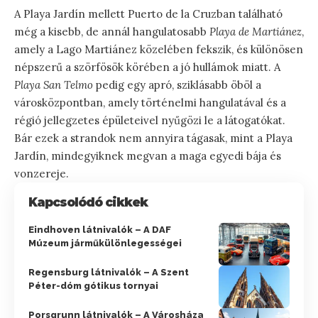
A Playa Jardín mellett Puerto de la Cruzban található
még a kisebb, de annál hangulatosabb
Playa de Martiánez
,
amely a Lago Martiánez közelében fekszik, és különösen
népszerű a szörfösök körében a jó hullámok miatt. A
Playa San Telmo
pedig egy apró, sziklásabb öböl a
városközpontban, amely történelmi hangulatával és a
régió jellegzetes épületeivel nyűgözi le a látogatókat.
Bár ezek a strandok nem annyira tágasak, mint a Playa
Jardín, mindegyiknek megvan a maga egyedi bája és
vonzereje.
Kapcsolódó cikkek
Eindhoven látnivalók – A DAF
Múzeum járműkülönlegességei
Regensburg látnivalók – A Szent
Péter-dóm gótikus tornyai
Porsgrunn látnivalók – A Városháza