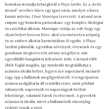
homokos strandja kétségkívül a
Playa Jardín
. Ez a „kerti
strand” nevéhez hűen egy igazi oázis, amelyet a híres
kanári művész,
César Manrique
tervezett. A strand nem
csupán egy homokos partszakasz; egy komplex ökológiai
és esztétikai alkotás. Manrique víziója az volt, hogy egy
olyan helyet hozzon létre, ahol a természetes szépség
és az emberi alkotás harmóniában él együtt. A Playa
Jardínt pálmafák, egzotikus növények, vízesések és egy
gondosan megtervezett sétány szegélyezi, ami
egyedülálló hangulatot kölcsönöz neki. A strand több
öblöt foglal magába, így mindenki megtalálhatja a
számára ideális helyet, legyen szó napozásról, úszásról
vagy épp a hullámok megfigyeléséről. A tengerparton
számos szolgáltatás áll rendelkezésre, mint például
zuhanyzók, napernyők és napozóágyak bérlési
lehetősége, valamint bárok és éttermek. A gyerekek
számára is ideális, mivel a hullámtörők viszonylag
védetté teszik a vizet.