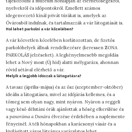
tájékozódni a múzeum honlapján az elérhetőségekről,
nyelvekről és időpontokról. Emellett számos
idegenvezető kínál privát túrákat is, amelyek az
Óvárosból indulnak, és tartalmazzák a vár látogatását is.
Hol lehet parkolni a vár közelében?
A vár közvetlen közelében korlátozottan, de fizetős
parkolóhelyek állnak rendelkezésre (keressen ZONA
PARKOLÁS jelzéseket). A legkényelmesebb megoldás
lehet a Nový most (Új híd) alatti mélygarázs, ahonnan
rövid sétával elérhető a vár.
Melyik a legjobb időszak a látogatásra?
A tavasz (április-május) és az ősz (szeptember-október)
ideális a látogatásra, mivel az időjárás kellemes, és a
tömeg sem olyan nagy, mint nyáron. Nyáron a reggeli
vagy késő délutáni órák ajánlottak a hőség elkerülése és
a
panoráma a Dunára
élvezése érdekében a naplemente
fényeinél. A téli hónapokban a karácsonyi vásár és a
kivilágított város látványa varázslatos lehet.