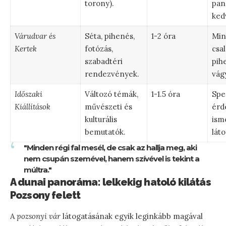
torony).
pan
ked
Várudvar és
Séta, pihenés,
1-2 óra
Min
Kertek
fotózás,
csal
szabadtéri
pih
rendezvények.
vág
Időszaki
Változó témák,
1-1.5 óra
Spec
Kiállítások
művészeti és
érd
kulturális
ism
bemutatók.
lát
"Minden régi fal mesél, de csak az hallja meg, aki
nem csupán szemével, hanem szívével is tekint a
múltra."
A dunai panoráma: lelkekig hatoló kilátás
Pozsony felett
A
pozsonyi vár
látogatásának egyik leginkább magával