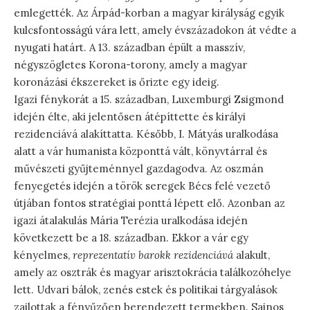
emlegették. Az Árpád-korban a magyar királyság egyik
kulcsfontosságú vára lett, amely évszázadokon át védte a
nyugati határt. A 13. században épült a masszív,
négyszögletes Korona-torony, amely a magyar
koronázási ékszereket is őrizte egy ideig.
Igazi fénykorát a 15. században, Luxemburgi Zsigmond
idején élte, aki jelentősen átépíttette és királyi
rezidenciává alakíttatta. Később, I. Mátyás uralkodása
alatt a vár humanista központtá vált, könyvtárral és
művészeti gyűjteménnyel gazdagodva. Az oszmán
fenyegetés idején a török seregek Bécs felé vezető
útjában fontos stratégiai ponttá lépett elő. Azonban az
igazi átalakulás Mária Terézia uralkodása idején
következett be a 18. században. Ekkor a vár egy
kényelmes,
reprezentatív barokk rezidenciává
alakult,
amely az osztrák és magyar arisztokrácia találkozóhelye
lett. Udvari bálok, zenés estek és politikai tárgyalások
zajlottak a fényűzően berendezett termekben. Sajnos