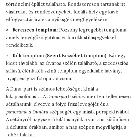
történelmi épület található. Rendszeresen tartanak itt
vásárokat és rendezvényeket. Ideális hely egy kávé
elfogyasztására és a nyüzsgés megfigyelésére.
Ferences templom:
Pozsony legrégebbi temploma,
amely lenyűgöző gótikus és barokk stílusjegyekkel
rendelkezik.
Kék templom (Szent Erzsébet templom):
Bár egy
kicsit távolabb, az Óváros szélén található, a szecessziós
stílusú, élénk kék színű templom egyedülálló látványt
nyújt, és igazi fotóparadicsom.
A Duna-part is számos lehetőséget kínál a
kikapcsolódásra. A
Duna-parti sétány
mentén kellemesen
sétálhatunk, élvezve a folyó friss levegőjét és a
panoráma a Dunára
szépségét egy másik perspektívából.
A sétányról nagyszerű kilátás nyílik a várra is, különösen
a délutáni órákban, amikor a nap szépen megvilágítja a
fehér falakat.