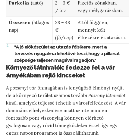
Parkolás
(autó)
2 – 3 €
Fizetős zónákban,
/ óra
vagy mélygarázsban.
Összesen
(átlagos
28 – 48
Attól függően,
nap)
€
mennyit költ
(fő/nap)
étkezésre és utazásra.
"A jó előkészület az utazás félsikere, mert a
tervezés nyugalma lehetővé teszi, hogy a pillanat
szépsége teljesen magával ragadjon."
Környező látnivalók: fedezze fel a vár
árnyékában rejlő kincseket
A
pozsonyi vár
önmagában is lenyűgöző élményt nyújt,
de a környező terület számos további
Pozsony látnivalót
kínál, amelyek teljessé tehetik a városfelfedezést. A vár
domináns elhelyezkedése miatt szinte minden
fontosabb pont viszonylag könnyen elérhető
gyalogosan vagy rövid tömegközlekedéssel, így egy
egész napos programot is összeállíthatunk.