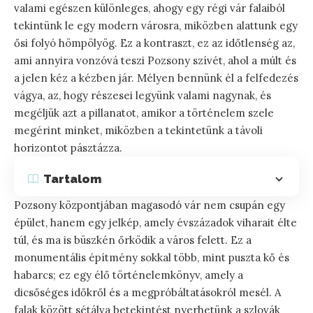
valami egészen különleges, ahogy egy régi vár falaiból
tekintünk le egy modern városra, miközben alattunk egy
ősi folyó hömpölyög. Ez a kontraszt, ez az időtlenség az,
ami annyira vonzóvá teszi Pozsony szívét, ahol a múlt és
a jelen kéz a kézben jár. Mélyen bennünk él a felfedezés
vágya, az, hogy részesei legyünk valami nagynak, és
megéljük azt a pillanatot, amikor a történelem szele
megérint minket, miközben a tekintetünk a távoli
horizontot pásztázza.
Tartalom
Pozsony központjában magasodó vár nem csupán egy
épület, hanem egy jelkép, amely évszázadok viharait élte
túl, és ma is büszkén őrködik a város felett. Ez a
monumentális építmény sokkal több, mint puszta kő és
habarcs; ez egy élő történelemkönyv, amely a
dicsőséges időkről és a megpróbáltatásokról mesél. A
falak között sétálva betekintést nyerhetünk a szlovák