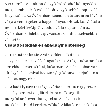
A vár területén található egy kávézó, ahol könnyedén
megpihenhet, és kávét, üdítőt vagy kisebb harapnivalót
fogyaszthat. Az Óvárosban számtalan étterem és kávézó
várja a vendégeket, a hagyományos szlovák konyhától a
nemzetközi ízekig. Javasolt a várlátogatás után az
Óvárosban ebédelni vagy vacsorázni, ahol szélesebb a
választék.
Családosoknak és akadálymentesség
Családosoknak:
A vár területe alkalmas
kisgyermekekkel való látogatásra is. A tágas udvaron és a
kertekben lehet sétálni, futkározni. A múzeumban van
lift, így babakocsival is viszonylag könnyen bejárható a
kiállítás nagy része.
Akadálymentesség:
A várkomplexum nagy része
akadálymentesített, liftek és rámpák segítik a
mozgáskorlátozott látogatókat. A múzeum is
megközelíthető kerekesszékkel. A kilátó teraszok és a