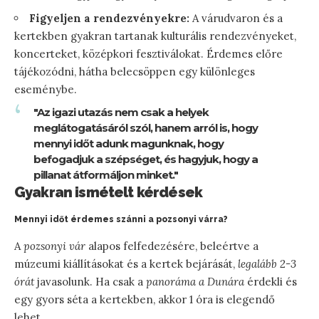
Figyeljen a rendezvényekre:
A várudvaron és a
kertekben gyakran tartanak kulturális rendezvényeket,
koncerteket, középkori fesztiválokat. Érdemes előre
tájékozódni, hátha belecsöppen egy különleges
eseménybe.
"Az igazi utazás nem csak a helyek
meglátogatásáról szól, hanem arról is, hogy
mennyi időt adunk magunknak, hogy
befogadjuk a szépséget, és hagyjuk, hogy a
pillanat átformáljon minket."
Gyakran ismételt kérdések
Mennyi időt érdemes szánni a pozsonyi várra?
A
pozsonyi vár
alapos felfedezésére, beleértve a
múzeumi kiállításokat és a kertek bejárását,
legalább 2-3
órát
javasolunk. Ha csak a
panoráma a Dunára
érdekli és
egy gyors séta a kertekben, akkor 1 óra is elegendő
lehet.