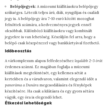
Belépőjegyek:
A múzeumi kiállításokra belépőjegy
szükséges. Létezik teljes árú, diák, nyugdíjas és családi
jegy is. A belépőjegy ára 7-10 euró között mozoghat
felnőttek számára, a kedvezményes jegyek ennél
olcsóbbak. Különböző kiállításokra vagy kombinált
jegyekre is van lehetőség. Készüljön fel arra, hogy a
belépő csak készpénzzel vagy bankkártyával fizethető.
Időbeosztás
A várkomplexum alapos felfedezéséhez
legalább 2-3 órát
érdemes szánni. Ez magában foglalja a múzeumi
kiállítások megtekintését, egy kellemes sétát a
kertekben és a várudvaron, valamint elegendő időt a
panoráma a Dunára
megcsodálására és fényképek
készítésére. Ha csak a kilátásra és egy gyors sétára
vágyik, egy óra is elegendő lehet.
Étkezési lehetőségek