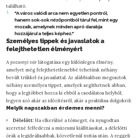
található.
"A város valódi arca nem egyetlen pontról,
hanem sok-sok nézőpontból tárul fel, mint egy
mozaik, amelynek minden apró darabja
hozzájárul a teljes képhez."
Személyes tippek és javaslatok a
felejthetetlen élményért
A
pozsonyi vár
látogatása egy különleges élmény,
amelyet még felejthetetlenebbé tehetünk néhány
bevált trükkel és javaslattal. Az alábbiakban megosztok
néhány személyes tippet, amelyek segíthetnek abban,
hogy a legtöbbet hozza ki ebből a csodálatos helyből,
legyen szó akár az időzítésről, akár a praktikus dolgokról.
Melyik napszakban érdemes menni?
Délelőtt:
Ha elkerülné a tömeget, és nyugodtan
szeretné felfedezni a múzeumi kiállításokat, a délelőtti
órák a legideálisabbak, közvetlenül nyitás után. A reggeli