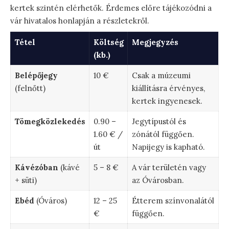
kertek szintén elérhetők. Érdemes előre tájékozódni a
vár hivatalos honlapján a részletekről.
Tétel
Költség
Megjegyzés
(kb.)
Belépőjegy
10 €
Csak a múzeumi
(felnőtt)
kiállításra érvényes,
kertek ingyenesek.
Tömegközlekedés
0.90 –
Jegytípustól és
1.60 € /
zónától függően.
út
Napijegy is kapható.
Kávézóban
(kávé
5 – 8 €
A vár területén vagy
+ süti)
az Óvárosban.
Ebéd
(Óváros)
12 – 25
Étterem színvonalától
€
függően.