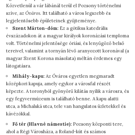
Közvetlenül a vár lábánál terül el Pozsony történelmi
szíve, az
Óváros
. Itt található a város legszebb és
legjelentősebb épületeinek gyűjteménye.
Szent Márton-dóm:
Ez a gótikus katedrális
évszázadokon át a magyar királyok koronázási temploma
volt. Történelmi jelentősége óriási, és lenyűgöző belső
tereivel, valamint a tornyán lévő aranyozott koronával (a
magyar Szent Korona másolata) méltán érdemes egy
látogatásra.
Mihály-kapu:
Az Óváros egyetlen megmaradt
középkori kapuja, amely egykor a városfal részét
képezte. A toronyból gyönyörű kilátás nyílik a városra, és
egy fegyvermúzeum is található benne. A kapu alatti
utca, a Michalská utca, tele van hangulatos üzletekkel és
kávézókkal.
Fő tér (Hlavné námestie):
Pozsony központi tere,
ahol a Régi Városháza, a Roland-kút és számos