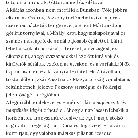
tetején a híres UFO étteremmel és kilátóval.
A kilátás azonban nem merül ki a Dunában. Tőle jobbra
elterül az Óváros, Pozsony történelmi szíve, a piros
cserepes háztetők tengerével, a Szent Márton-dóm
gótikus tornyával, a Mihály-kapu hagymakupolájával és
számos más, apró, de annál bájosabb épülettel. Látni
lehet a szűk utcácskákat, a tereket, a nyüzsgést, és
elképzelni, ahogy évszázadokkal ezelőtt királyok és
királynők sétáltak ezeken az utcákon, és a várfalakról ők
is pontosan erre a látványra tekintettek. A távolban,
tiszta időben, akár Ausztria és Magyarország vonulatai is
feltűnhetnek, jelezve Pozsony stratégiai és földrajzi
jelentőségét a régióban.
A leginkább emlékezetes élmény talán a
naplemente és
napfelkelte idején
érhető el. Ahogy a nap lassan lebukik a
horizonton, aranyszínűre festve az eget, majd utolsó
sugaraitól megvilágítja a Duna csillogó vizét és a város
kontúrjait, egy valóban mágikus pillanat részesei