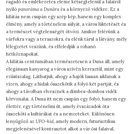
ragadó és emlékezetes eleme kétségtelenül a falairól
nyíló
panoráma a Dunára
és a környező vidékre. Ez a
kilátás nem csupán egy szép kép, hanem egy komplex
élmény, amely a történelem súlyát, a város lüktetését és
a természet végtelenségét ötvözi. Amikor felérünk a
várfokra vagy a teraszokra, és elénk tárul a látvány, mély
lélegzetet veszünk, és elfeledjük a rohanó
hétköznapokat.
A kilátás centrumában természetesen a Duna áll, amely
elegánsan kanyarog a város szívén keresztül, mint egy
ezüstszalag. Láthatjuk, ahogy a hajók lassan siklanak a
vízen, ahogy a hidak összekötik a folyó két partját, és
ahogy a távolban elvesznek a dimbes-dombos vidék
körvonalai. A Duna itt nem csupán egy folyó, hanem egy
élettér, egy történelmi út, amely évszázadok óta
összeköti a kultúrákat és a nemzeteket. Különösen
lenyűgöző az
UFO-híd
, amely modern, futurisztikus
megjelenésével kontrasztot alkot a vár ősi falaival,