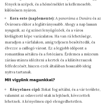
fények is szépek, és a hőmérséklet is kellemesebb,
különösen nyáron.
Kora este (naplemente):
A
panoráma a Dunára
és az
Óvárosra ekkor a leglátványosabb. Ahogy a nap lassan
nyugszik, az ég színei lenyűgözőek, és a város
kivilágított képe varázslatos. Ha van rá lehetősége,
maradjon a várfalakon, amíg teljesen besötétedik, és
élvezze a csillogó várost. Ez a legjobb időpont a
romantikus sétákra és a fotózásra. Érdemes a múzeum
zárása utánra időzíteni a kertek és a kilátóteraszok
felfedezését, hiszen ezek általában hosszabb ideig
nyitva tartanak.
Mit vigyünk magunkkal?
Kényelmes cipő:
Sokat fog sétálni, és a vár területe,
valamint az odavezető utak is lejtősek, kövezettek
lehetnek. A kényelmes cipő elengedhetetlen.