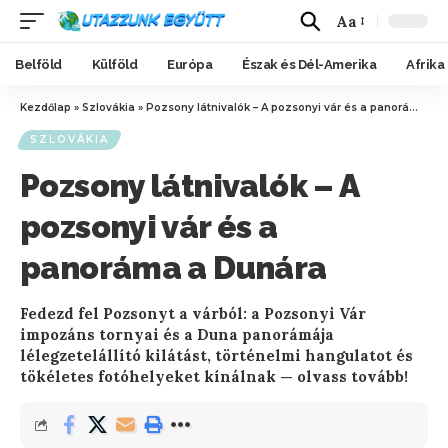
Aa
Belföld
Külföld
Európa
Észak és Dél-Amerika
Afrika
Kezdőlap
»
Szlovákia
»
Pozsony látnivalók – A pozsonyi vár és a panoráma a Dunára
SZLOVÁKIA
Pozsony látnivalók – A
pozsonyi vár és a
panoráma a Dunára
Fedezd fel Pozsonyt a várból: a Pozsonyi Vár
impozáns tornyai és a Duna panorámája
lélegzetelállító kilátást, történelmi hangulatot és
tökéletes fotóhelyeket kínálnak — olvass tovább!