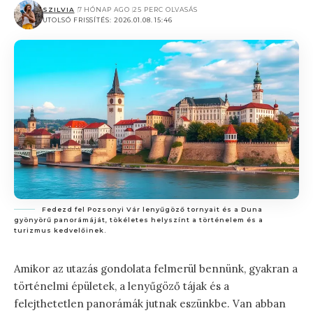
SZILVIA
7 HÓNAP AGO
25 PERC OLVASÁS
UTOLSÓ FRISSÍTÉS: 2026.01.08. 15:46
Fedezd fel Pozsonyi Vár lenyűgöző tornyait és a Duna
gyönyörű panorámáját, tökéletes helyszínt a történelem és a
turizmus kedvelőinek.
Amikor az utazás gondolata felmerül bennünk, gyakran a
történelmi épületek, a lenyűgöző tájak és a
felejthetetlen panorámák jutnak eszünkbe. Van abban