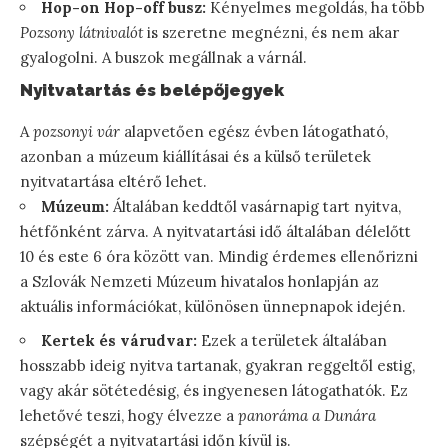
Hop-on Hop-off busz:
Kényelmes megoldás, ha több
Pozsony látnivalót
is szeretne megnézni, és nem akar
gyalogolni. A buszok megállnak a várnál.
Nyitvatartás és belépőjegyek
A
pozsonyi vár
alapvetően egész évben látogatható,
azonban a múzeum kiállításai és a külső területek
nyitvatartása eltérő lehet.
Múzeum:
Általában keddtől vasárnapig tart nyitva,
hétfőnként zárva. A nyitvatartási idő általában délelőtt
10 és este 6 óra között van. Mindig érdemes ellenőrizni
a Szlovák Nemzeti Múzeum hivatalos honlapján az
aktuális információkat, különösen ünnepnapok idején.
Kertek és várudvar:
Ezek a területek általában
hosszabb ideig nyitva tartanak, gyakran reggeltől estig,
vagy akár sötétedésig, és ingyenesen látogathatók. Ez
lehetővé teszi, hogy élvezze a
panoráma a Dunára
szépségét a nyitvatartási időn kívül is.