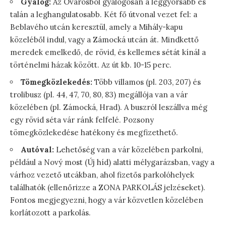
Gyalog:
Az Óvárosból gyalogosan a leggyorsabb és
talán a leghangulatosabb. Két fő útvonal vezet fel: a
Beblavého utcán keresztül, amely a Mihály-kapu
közeléből indul, vagy a Zámocká utcán át. Mindkettő
meredek emelkedő, de rövid, és kellemes sétát kínál a
történelmi házak között. Az út kb. 10-15 perc.
Tömegközlekedés:
Több villamos (pl. 203, 207) és
trolibusz (pl. 44, 47, 70, 80, 83) megállója van a vár
közelében (pl. Zámocká, Hrad). A buszról leszállva még
egy rövid séta vár ránk felfelé. Pozsony
tömegközlekedése hatékony és megfizethető.
Autóval:
Lehetőség van a vár közelében parkolni,
például a Nový most (Új híd) alatti mélygarázsban, vagy a
várhoz vezető utcákban, ahol fizetős parkolóhelyek
találhatók (ellenőrizze a ZONA PARKOLÁS jelzéseket).
Fontos megjegyezni, hogy a vár közvetlen közelében
korlátozott a parkolás.