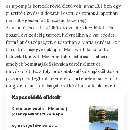
ez a pompás korszak rövid életű volt; a vár 1811-ben egy
pusztító tűzvész áldozatául esett, és romos állapotban
maradt egészen a 20. század közepéig.
Az újjáépítés csak az 1950-es években kezdődött, és
hosszú évtizedekig tartott, helyreállítva a vár eredeti
formáját és szépségét, elsősorban a Mária Terézia-kori
barokk stílusjegyek alapján. Ma a vár falai között a
Szlovák Nemzeti Múzeum több kiállítása található,
amelyek bemutatják Szlovákia történelmét és
művészetét. Ez a folytonos átalakulás és újjászületés a
pozsonyi vár
legfőbb üzenete: a történelem sosem áll
meg, de a múlt tanulságai örökké élnek a falak között.
Kapcsolódó cikkek
Kiotó látnivalók – Kinkaku-ji
(Aranypavilon) tükörképe
Ayutthaya látnivalók –