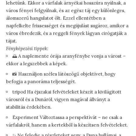
lehetünk. Ekkor a várfalak árnyékai hosszúra nyúlnak, a
város fényei felgyúlnak, és az egész táj egy különleges,
álomszerű hangulatot ölt. Ezzel ellentétben a
napfelkelte frissességet és megújulást sugároz, amikor a
város ébredezik, és a reggeli fények lágyan cirógatják a
tájat.
Fényképezési tippek:
🌅 A naplemente órája aranyfénybe vonja a várost –
ekkor a legszebbek a képek.
📸 Használjon széles látószögű objektívet, hogy
befogja a panoráma teljességét.
tripod Ha éjszakai felvételeket készít a kivilágított
városról és a Dunáról, vigyen magával állványt a
stabilitás érdekében.
Experiment Változtassa a perspektívát – ne csak a
várfalakról, hanem a kertekből is készítsen felvételeket.
✨ Ne feledje a részleteket sem: a Duna hullámai, a