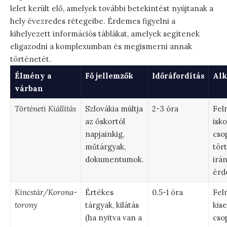
lelet került elő, amelyek további betekintést nyújtanak a
hely évezredes rétegeibe. Érdemes figyelni a
kihelyezett információs táblákat, amelyek segítenek
eligazodni a komplexumban és megismerni annak
történetét.
Élmény a
Fő jellemzők
Időráfordítás
Alk
várban
Történeti Kiállítás
Szlovákia múltja
2-3 óra
Fel
az őskortól
isko
napjainkig,
cso
műtárgyak,
tör
dokumentumok.
irán
érd
Kincstár/Korona-
Értékes
0.5-1 óra
Fel
torony
tárgyak, kilátás
kis
(ha nyitva van a
cso