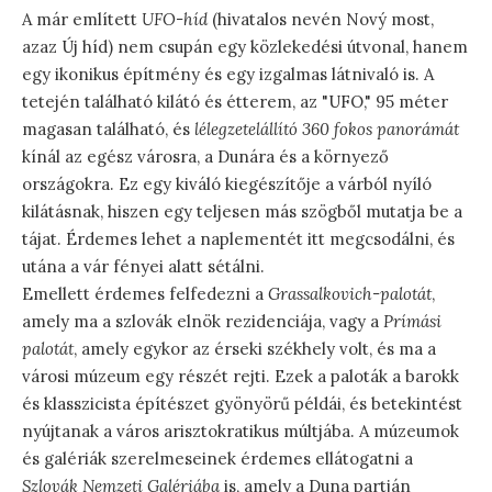
A már említett
UFO-híd
(hivatalos nevén Nový most,
azaz Új híd) nem csupán egy közlekedési útvonal, hanem
egy ikonikus építmény és egy izgalmas látnivaló is. A
tetején található kilátó és étterem, az "UFO," 95 méter
magasan található, és
lélegzetelállító 360 fokos panorámát
kínál az egész városra, a Dunára és a környező
országokra. Ez egy kiváló kiegészítője a várból nyíló
kilátásnak, hiszen egy teljesen más szögből mutatja be a
tájat. Érdemes lehet a naplementét itt megcsodálni, és
utána a vár fényei alatt sétálni.
Emellett érdemes felfedezni a
Grassalkovich-palotát
,
amely ma a szlovák elnök rezidenciája, vagy a
Prímási
palotát
, amely egykor az érseki székhely volt, és ma a
városi múzeum egy részét rejti. Ezek a paloták a barokk
és klasszicista építészet gyönyörű példái, és betekintést
nyújtanak a város arisztokratikus múltjába. A múzeumok
és galériák szerelmeseinek érdemes ellátogatni a
Szlovák Nemzeti Galériába
is, amely a Duna partján