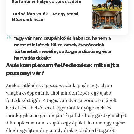
Elefántmenhelyek a város szélén
Torinó látnivalók – Az Egyiptomi
Múzeum kincsei
"Egy vár nem csupán kő és habarcs, hanem a
nemzet lelkének tükre, amely évszázadok
történeteit meséli el, suttogja a dicsőség és a
hanyatlás titkait."
A várkomplexum felfedezése: mit rejt a
pozsonyi vár?
Amikor átlépünk a
pozsonyi vár
kapuján, egy olyan
világba csöppenünk, ahol minden lépés egy újabb
felfedezést ígér. A tágas várudvar, a gondosan ápolt
kertek és a belső terek egyaránt lenyűgözőek, és
mindegyik a maga módján tárja fel a hely gazdag múltját.
A komplexum nem csupán egy épület, hanem egy egész
élménygyűjtemény, amely órákig leköti a látogatót.