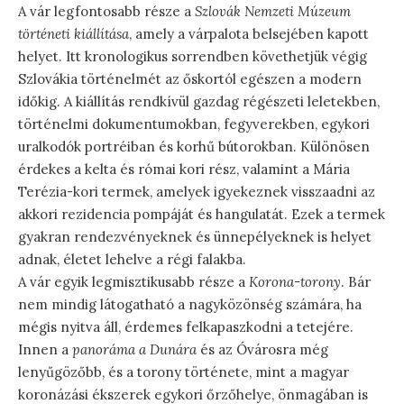
A vár legfontosabb része a
Szlovák Nemzeti Múzeum
történeti kiállítása
, amely a várpalota belsejében kapott
helyet. Itt kronologikus sorrendben követhetjük végig
Szlovákia történelmét az őskortól egészen a modern
időkig. A kiállítás rendkívül gazdag régészeti leletekben,
történelmi dokumentumokban, fegyverekben, egykori
uralkodók portréiban és korhű bútorokban. Különösen
érdekes a kelta és római kori rész, valamint a Mária
Terézia-kori termek, amelyek igyekeznek visszaadni az
akkori rezidencia pompáját és hangulatát. Ezek a termek
gyakran rendezvényeknek és ünnepélyeknek is helyet
adnak, életet lehelve a régi falakba.
A vár egyik legmisztikusabb része a
Korona-torony
. Bár
nem mindig látogatható a nagyközönség számára, ha
mégis nyitva áll, érdemes felkapaszkodni a tetejére.
Innen a
panoráma a Dunára
és az Óvárosra még
lenyűgözőbb, és a torony története, mint a magyar
koronázási ékszerek egykori őrzőhelye, önmagában is