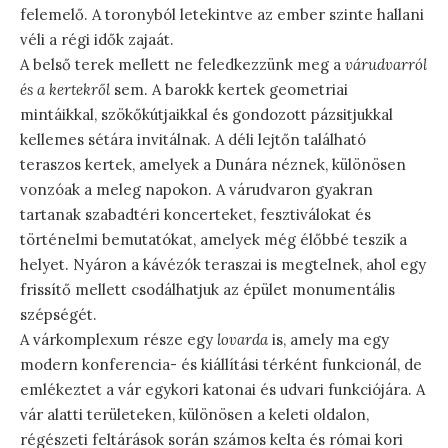
felemelő. A toronyból letekintve az ember szinte hallani
véli a régi idők zajaát.
A belső terek mellett ne feledkezzünk meg a
várudvarról
és a kertekről
sem. A barokk kertek geometriai
mintáikkal, szökőkútjaikkal és gondozott pázsitjukkal
kellemes sétára invitálnak. A déli lejtőn található
teraszos kertek, amelyek a Dunára néznek, különösen
vonzóak a meleg napokon. A várudvaron gyakran
tartanak szabadtéri koncerteket, fesztiválokat és
történelmi bemutatókat, amelyek még élőbbé teszik a
helyet. Nyáron a kávézók teraszai is megtelnek, ahol egy
frissítő mellett csodálhatjuk az épület monumentális
szépségét.
A várkomplexum része egy
lovarda
is, amely ma egy
modern konferencia- és kiállítási térként funkcionál, de
emlékeztet a vár egykori katonai és udvari funkciójára. A
vár alatti területeken, különösen a keleti oldalon,
régészeti feltárások során számos kelta és római kori