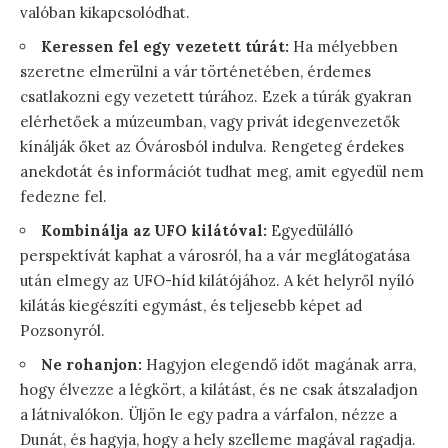
valóban kikapcsolódhat.
Keressen fel egy vezetett túrát:
Ha mélyebben
szeretne elmerülni a vár történetében, érdemes
csatlakozni egy vezetett túrához. Ezek a túrák gyakran
elérhetőek a múzeumban, vagy privát idegenvezetők
kínálják őket az Óvárosból indulva. Rengeteg érdekes
anekdotát és információt tudhat meg, amit egyedül nem
fedezne fel.
Kombinálja az UFO kilátóval:
Egyedülálló
perspektívát kaphat a városról, ha a vár meglátogatása
után elmegy az UFO-híd kilátójához. A két helyről nyíló
kilátás kiegészíti egymást, és teljesebb képet ad
Pozsonyról.
Ne rohanjon:
Hagyjon elegendő időt magának arra,
hogy élvezze a légkört, a kilátást, és ne csak átszaladjon
a látnivalókon. Üljön le egy padra a várfalon, nézze a
Dunát, és hagyja, hogy a hely szelleme magával ragadja.