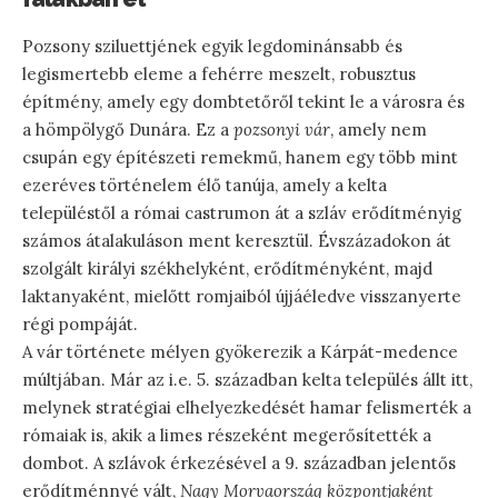
Pozsony sziluettjének egyik legdominánsabb és
legismertebb eleme a fehérre meszelt, robusztus
építmény, amely egy dombtetőről tekint le a városra és
a hömpölygő Dunára. Ez a
pozsonyi vár
, amely nem
csupán egy építészeti remekmű, hanem egy több mint
ezeréves történelem élő tanúja, amely a kelta
településtől a római castrumon át a szláv erődítményig
számos átalakuláson ment keresztül. Évszázadokon át
szolgált királyi székhelyként, erődítményként, majd
laktanyaként, mielőtt romjaiból újjáéledve visszanyerte
régi pompáját.
A vár története mélyen gyökerezik a Kárpát-medence
múltjában. Már az i.e. 5. században kelta település állt itt,
melynek stratégiai elhelyezkedését hamar felismerték a
rómaiak is, akik a limes részeként megerősítették a
dombot. A szlávok érkezésével a 9. században jelentős
erődítménnyé vált,
Nagy Morvaország központjaként