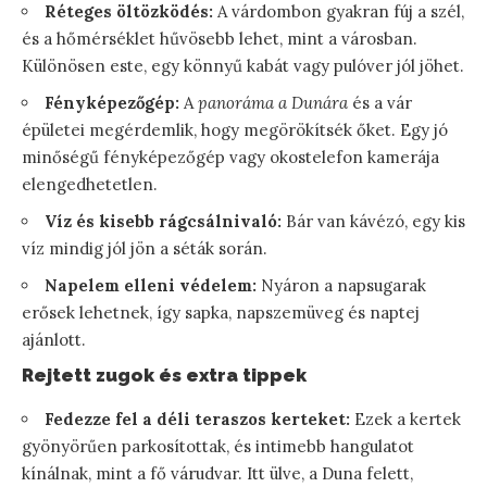
Réteges öltözködés:
A várdombon gyakran fúj a szél,
és a hőmérséklet hűvösebb lehet, mint a városban.
Különösen este, egy könnyű kabát vagy pulóver jól jöhet.
Fényképezőgép:
A
panoráma a Dunára
és a vár
épületei megérdemlik, hogy megörökítsék őket. Egy jó
minőségű fényképezőgép vagy okostelefon kamerája
elengedhetetlen.
Víz és kisebb rágcsálnivaló:
Bár van kávézó, egy kis
víz mindig jól jön a séták során.
Napelem elleni védelem:
Nyáron a napsugarak
erősek lehetnek, így sapka, napszemüveg és naptej
ajánlott.
Rejtett zugok és extra tippek
Fedezze fel a déli teraszos kerteket:
Ezek a kertek
gyönyörűen parkosítottak, és intimebb hangulatot
kínálnak, mint a fő várudvar. Itt ülve, a Duna felett,