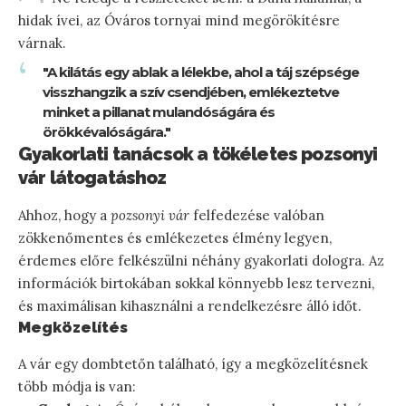
hidak ívei, az Óváros tornyai mind megörökítésre
várnak.
"A kilátás egy ablak a lélekbe, ahol a táj szépsége
visszhangzik a szív csendjében, emlékeztetve
minket a pillanat mulandóságára és
örökkévalóságára."
Gyakorlati tanácsok a tökéletes pozsonyi
vár látogatáshoz
Ahhoz, hogy a
pozsonyi vár
felfedezése valóban
zökkenőmentes és emlékezetes élmény legyen,
érdemes előre felkészülni néhány gyakorlati dologra. Az
információk birtokában sokkal könnyebb lesz tervezni,
és maximálisan kihasználni a rendelkezésre álló időt.
Megközelítés
A vár egy dombtetőn található, így a megközelítésnek
több módja is van: