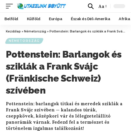
Aa
Belföld
Külföld
Európa
Észak és Dél-Amerika
Afrika
Kezdőlap
»
Németország
»
Pottenstein: Barlangok és sziklák a Frank Svájc (Fränkische Schweiz) szívében
NÉMETORSZÁG
Pottenstein: Barlangok és
sziklák a Frank Svájc
(Fränkische Schweiz)
szívében
Pottenstein: barlangok titkai és meredek sziklák a
Frank Svájc szívében — kalandos túrák,
cseppkövek, középkori vár és lélegzetelállító
panorámák várnak. Fedezd fel a természet és
történelem izgalmas találkozását!