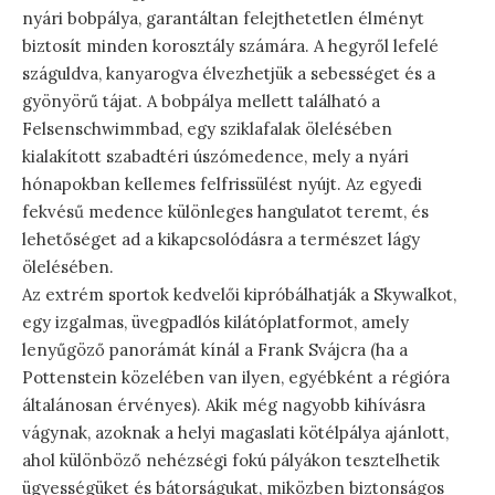
nyári bobpálya, garantáltan felejthetetlen élményt
biztosít minden korosztály számára. A hegyről lefelé
száguldva, kanyarogva élvezhetjük a sebességet és a
gyönyörű tájat. A bobpálya mellett található a
Felsenschwimmbad, egy sziklafalak ölelésében
kialakított szabadtéri úszómedence, mely a nyári
hónapokban kellemes felfrissülést nyújt. Az egyedi
fekvésű medence különleges hangulatot teremt, és
lehetőséget ad a kikapcsolódásra a természet lágy
ölelésében.
Az extrém sportok kedvelői kipróbálhatják a Skywalkot,
egy izgalmas, üvegpadlós kilátóplatformot, amely
lenyűgöző panorámát kínál a Frank Svájcra (ha a
Pottenstein közelében van ilyen, egyébként a régióra
általánosan érvényes). Akik még nagyobb kihívásra
vágynak, azoknak a helyi magaslati kötélpálya ajánlott,
ahol különböző nehézségi fokú pályákon tesztelhetik
ügyességüket és bátorságukat, miközben biztonságos