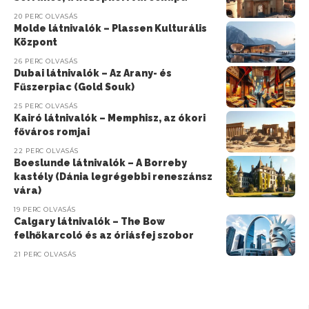
20 PERC OLVASÁS
Molde látnivalók – Plassen Kulturális
Központ
26 PERC OLVASÁS
Dubai látnivalók – Az Arany- és
Fűszerpiac (Gold Souk)
25 PERC OLVASÁS
Kairó látnivalók – Memphisz, az ókori
főváros romjai
22 PERC OLVASÁS
Boeslunde látnivalók – A Borreby
kastély (Dánia legrégebbi reneszánsz
vára)
19 PERC OLVASÁS
Calgary látnivalók – The Bow
felhőkarcoló és az óriásfej szobor
21 PERC OLVASÁS