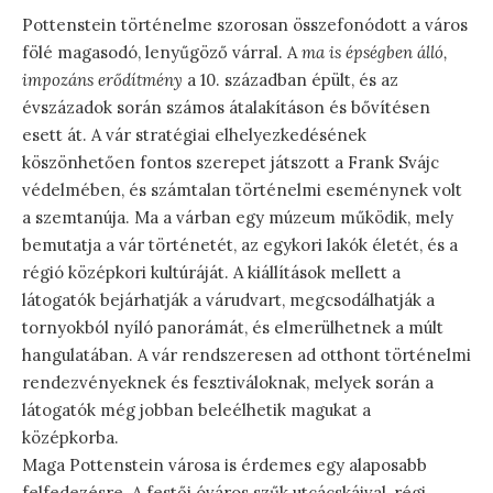
Pottenstein történelme szorosan összefonódott a város
fölé magasodó, lenyűgöző várral. A
ma is épségben álló,
impozáns erődítmény
a 10. században épült, és az
évszázadok során számos átalakításon és bővítésen
esett át. A vár stratégiai elhelyezkedésének
köszönhetően fontos szerepet játszott a Frank Svájc
védelmében, és számtalan történelmi eseménynek volt
a szemtanúja. Ma a várban egy múzeum működik, mely
bemutatja a vár történetét, az egykori lakók életét, és a
régió középkori kultúráját. A kiállítások mellett a
látogatók bejárhatják a várudvart, megcsodálhatják a
tornyokból nyíló panorámát, és elmerülhetnek a múlt
hangulatában. A vár rendszeresen ad otthont történelmi
rendezvényeknek és fesztiváloknak, melyek során a
látogatók még jobban beleélhetik magukat a
középkorba.
Maga Pottenstein városa is érdemes egy alaposabb
felfedezésre. A festői óváros szűk utcácskáival, régi