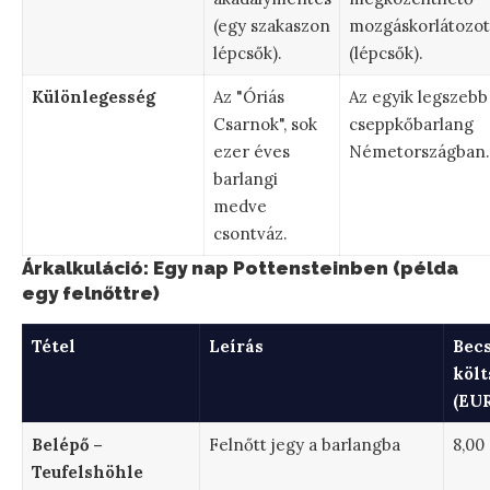
(egy szakaszon
mozgáskorlátozot
lépcsők).
(lépcsők).
Különlegesség
Az "Óriás
Az egyik legszebb
Csarnok", sok
cseppkőbarlang
ezer éves
Németországban.
barlangi
medve
csontváz.
Árkalkuláció: Egy nap Pottensteinben (példa
egy felnőttre)
Tétel
Leírás
Becs
költ
(EUR
Belépő –
Felnőtt jegy a barlangba
8,00
Teufelshöhle