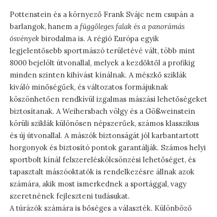
Pottenstein és a környező Frank Svájc nem csupán a
barlangok, hanem a
függőleges falak és a panorámás
ösvények
birodalma is. A régió Európa egyik
legjelentősebb sportmászó területévé vált, több mint
8000 bejelölt útvonallal, melyek a kezdőktől a profikig
minden szinten kihívást kínálnak. A mészkő sziklák
kiváló minőségűek, és változatos formájuknak
köszönhetően rendkívül izgalmas mászási lehetőségeket
biztosítanak. A Weihersbach völgy és a Gößweinstein
körüli sziklák különösen népszerűek, számos klasszikus
és új útvonallal. A mászók biztonságát jól karbantartott
horgonyok és biztosító pontok garantálják. Számos helyi
sportbolt kínál felszereléskölcsönzési lehetőséget, és
tapasztalt mászóoktatók is rendelkezésre állnak azok
számára, akik most ismerkednek a sportággal, vagy
szeretnének fejleszteni tudásukat.
A túrázók számára is bőséges a választék. Különböző