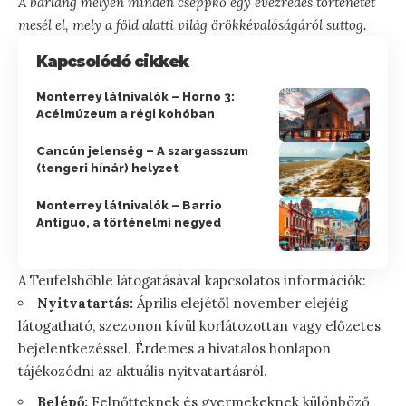
A barlang mélyén minden cseppkő egy évezredes történetet
mesél el, mely a föld alatti világ örökkévalóságáról suttog.
Kapcsolódó cikkek
Monterrey látnivalók – Horno 3:
Acélmúzeum a régi kohóban
Cancún jelenség – A szargasszum
(tengeri hínár) helyzet
Monterrey látnivalók – Barrio
Antiguo, a történelmi negyed
A Teufelshöhle látogatásával kapcsolatos információk:
Nyitvatartás:
Április elejétől november elejéig
látogatható, szezonon kívül korlátozottan vagy előzetes
bejelentkezéssel. Érdemes a hivatalos honlapon
tájékozódni az aktuális nyitvatartásról.
Belépő:
Felnőtteknek és gyermekeknek különböző