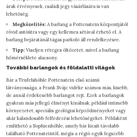
árak érvényesek, családi jegy vásárlására is van
lehetőség.
Megközelítés:
A barlang a Pottenstein központjától
rövid autóútra vagy egy kellemes sétával érhető el. A
barlang bejáratánál tágas parkoló áll rendelkezésre.
Tipp:
Viseljen réteges öltözetet, mivel a barlang
hőmérséklete alacsony.
További barlangok és földalatti világok
Bár a Teufelshöhle Pottenstein első számú
látványossága, a Frank Svájc vidéke számos más, kisebb,
de annál érdekesebb barlangot rejt. Ezek a barlangok
gyakran más jellegű élményt kínálnak, például intimebb
környezetet, speciális geológiai képződményeket vagy
akár kalandosabb felfedezési lehetőségeket. Példaként
említhető a Sophienhöhle, amely bár kicsit távolabb
található Pottensteintől, mégis a régió egyik legszebb