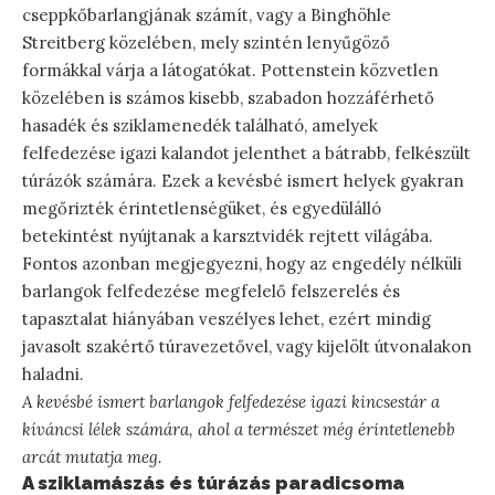
cseppkőbarlangjának számít, vagy a Binghöhle
Streitberg közelében, mely szintén lenyűgöző
formákkal várja a látogatókat. Pottenstein közvetlen
közelében is számos kisebb, szabadon hozzáférhető
hasadék és sziklamenedék található, amelyek
felfedezése igazi kalandot jelenthet a bátrabb, felkészült
túrázók számára. Ezek a kevésbé ismert helyek gyakran
megőrizték érintetlenségüket, és egyedülálló
betekintést nyújtanak a karsztvidék rejtett világába.
Fontos azonban megjegyezni, hogy az engedély nélküli
barlangok felfedezése megfelelő felszerelés és
tapasztalat hiányában veszélyes lehet, ezért mindig
javasolt szakértő túravezetővel, vagy kijelölt útvonalakon
haladni.
A kevésbé ismert barlangok felfedezése igazi kincsestár a
kíváncsi lélek számára, ahol a természet még érintetlenebb
arcát mutatja meg.
A sziklamászás és túrázás paradicsoma