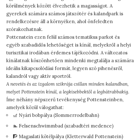
körülmények között élvezhetik a magasságot. A
gyerekek számára számos játszótér és kalandpark is
rendelkezésre áll a környéken, ahol önfeledten
szórakozhatnak.
Pottenstein ezen felül számos tematikus parkot és
egyéb szabadidős lehetőséget is kínál, melyekről a helyi
turisztikai irodában érdemes tájékozódni. A változatos
kínálatnak köszönhetően mindenki megtalálja a számára
ideális kikapcsolódási formát, legyen szó pihenésről,
kalandról vagy aktív sportról.
A nevetés és az izgalom szikrája csillan minden kalandban,
melyet Pottenstein kínál, a legkisebbektől a legbátrabbakig.
Íme néhány népszerű tevékenység Pottensteinben,
amelyek közül válogathat:
🎢 Nyári bobpálya (Sommerrodelbahn)
🏊 Felsenschwimmbad (szabadtéri medence)
🧗 Magaslati kötélpálya (Kletterwald Pottenstein)