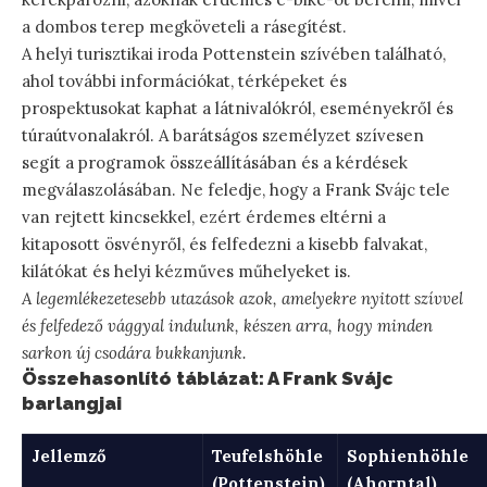
a dombos terep megköveteli a rásegítést.
A helyi turisztikai iroda Pottenstein szívében található,
ahol további információkat, térképeket és
prospektusokat kaphat a látnivalókról, eseményekről és
túraútvonalakról. A barátságos személyzet szívesen
segít a programok összeállításában és a kérdések
megválaszolásában. Ne feledje, hogy a Frank Svájc tele
van rejtett kincsekkel, ezért érdemes eltérni a
kitaposott ösvényről, és felfedezni a kisebb falvakat,
kilátókat és helyi kézműves műhelyeket is.
A legemlékezetesebb utazások azok, amelyekre nyitott szívvel
és felfedező vággyal indulunk, készen arra, hogy minden
sarkon új csodára bukkanjunk.
Összehasonlító táblázat: A Frank Svájc
barlangjai
Jellemző
Teufelshöhle
Sophienhöhle
(Pottenstein)
(Ahorntal)