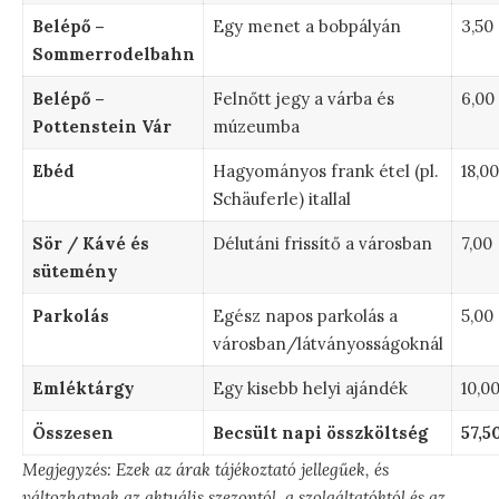
Belépő –
Egy menet a bobpályán
3,50
Sommerrodelbahn
Belépő –
Felnőtt jegy a várba és
6,00
Pottenstein Vár
múzeumba
Ebéd
Hagyományos frank étel (pl.
18,00
Schäuferle) itallal
Sör / Kávé és
Délutáni frissítő a városban
7,00
sütemény
Parkolás
Egész napos parkolás a
5,00
városban/látványosságoknál
Emléktárgy
Egy kisebb helyi ajándék
10,0
Összesen
Becsült napi összköltség
57,5
Megjegyzés: Ezek az árak tájékoztató jellegűek, és
változhatnak az aktuális szezontól, a szolgáltatóktól és az