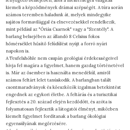
lenyűgöző belsejében, ahol a mesterséges világítás
kiemeli a képződmények drámai szépségét. A túra során
számos teremben haladunk át, melyek mindegyike
sajátos formavilággal és elnevezésekkel rendelkezik,
mint például az "Óriás Csarnok" vagy a "Szentély". A
barlang belsejében az állandó 8 Celsius fokos
hőmérséklet hűsítő felüdülést nyújt a forró nyári
napokon is.
A Teufelshöhle nem csupán geológiai érdekességeivel
hívja fel magára a figyelmet, hanem gazdag történetével
is. Már az ősember is használta menedékül, amiről
számos feltárt lelet tanúskodik. A barlangban talált
csontmaradványok és kőeszközök izgalmas betekintést
engednek az egykori életbe. A feltárás és a turisztikai
fejlesztés a 20. század elején kezdődött, és azóta is
folyamatosan fejlesztik a látogatói élményt, miközben
kiemelt figyelmet fordítanak a barlang ökológiai
egyensúlyának megőrzésére.