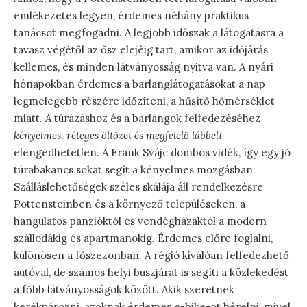
emlékezetes legyen, érdemes néhány praktikus
tanácsot megfogadni. A legjobb időszak a látogatásra a
tavasz végétől az ősz elejéig tart, amikor az időjárás
kellemes, és minden látványosság nyitva van. A nyári
hónapokban érdemes a barlanglátogatásokat a nap
legmelegebb részére időzíteni, a hűsítő hőmérséklet
miatt. A túrázáshoz és a barlangok felfedezéséhez
kényelmes, réteges öltözet és megfelelő lábbeli
elengedhetetlen. A Frank Svájc dombos vidék, így egy jó
túrabakancs sokat segít a kényelmes mozgásban.
Szálláslehetőségek széles skálája áll rendelkezésre
Pottensteinben és a környező településeken, a
hangulatos panzióktól és vendégházaktól a modern
szállodákig és apartmanokig. Érdemes előre foglalni,
különösen a főszezonban. A régió kiválóan felfedezhető
autóval, de számos helyi buszjárat is segíti a közlekedést
a főbb látványosságok között. Akik szeretnek
kerékpározni, azoknak érdemes e-bike-ot bérelni, mivel