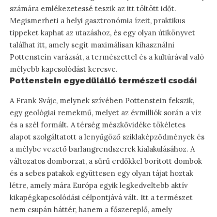
számára emlékezetessé teszik az itt töltött időt.
Megismerheti a helyi gasztronómia ízeit, praktikus
tippeket kaphat az utazáshoz, és egy olyan útikönyvet
találhat itt, amely segít maximálisan kihasználni
Pottenstein varázsát, a természettel és a kultúrával való
mélyebb kapcsolódást keresve.
Pottenstein egyedülálló természeti csodái
A Frank Svájc, melynek szívében Pottenstein fekszik,
egy geológiai remekmű, melyet az évmilliók során a víz
és a szél formált. A térség mészkővidéke tökéletes
alapot szolgáltatott a lenyűgöző sziklaképződmények és
a mélybe vezető barlangrendszerek kialakulásához. A
változatos domborzat, a sűrű erdőkkel borított dombok
és a sebes patakok együttesen egy olyan tájat hoztak
létre, amely mára Európa egyik legkedveltebb aktív
kikapégkapcsolódási célpontjává vált. Itt a természet
nem csupán háttér, hanem a főszereplő, amely