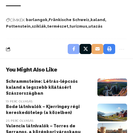
CÍMKÉK
barlangok
Fränkische Schweiz
kaland
Pottenstein
sziklák
természet
turizmus
utazás
You Might Also Like
Schrammsteine: Létrás-lépcsős
kaland a legszebb kilátásért
Szászországban
19 PERC OLVASÁS
Bodø látnivalók – Kjerringøy régi
kereskedőtelep (a közelben)
25 PERC OLVASÁS
Valencia látnivalók – Torres de
Serranos, a középkori városkapu