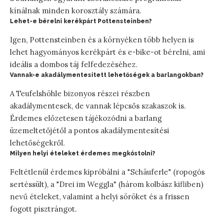
kínálnak minden korosztály számára.
Lehet-e bérelni kerékpárt Pottensteinben?
Igen, Pottensteinben és a környéken több helyen is
lehet hagyományos kerékpárt és e-bike-ot bérelni, ami
ideális a dombos táj felfedezéséhez.
Vannak-e akadálymentesített lehetőségek a barlangokban?
A Teufelshöhle bizonyos részei részben
akadálymentesek, de vannak lépcsős szakaszok is.
Érdemes előzetesen tájékozódni a barlang
üzemeltetőjétől a pontos akadálymentesítési
lehetőségekről.
Milyen helyi ételeket érdemes megkóstolni?
Feltétlenül érdemes kipróbálni a "Schäuferle" (ropogós
sertéssült), a "Drei im Weggla" (három kolbász kifliben)
nevű ételeket, valamint a helyi söröket és a frissen
fogott pisztrángot.