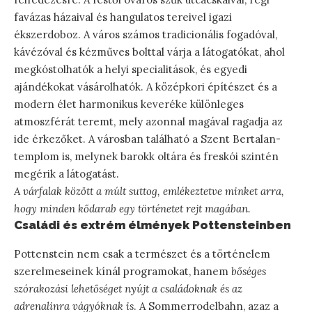
favázas házaival és hangulatos tereivel igazi
ékszerdoboz. A város számos tradicionális fogadóval,
kávézóval és kézműves bolttal várja a látogatókat, ahol
megkóstolhatók a helyi specialitások, és egyedi
ajándékokat vásárolhatók. A középkori építészet és a
modern élet harmonikus keveréke különleges
atmoszférát teremt, mely azonnal magával ragadja az
ide érkezőket. A városban található a Szent Bertalan-
templom is, melynek barokk oltára és freskói szintén
megérik a látogatást.
A várfalak között a múlt suttog, emlékeztetve minket arra,
hogy minden kődarab egy történetet rejt magában.
Családi és extrém élmények Pottensteinben
Pottenstein nem csak a természet és a történelem
szerelmeseinek kínál programokat, hanem
bőséges
szórakozási lehetőséget nyújt a családoknak és az
adrenalinra vágyóknak is
. A Sommerrodelbahn, azaz a