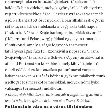
nehézségi fokú és hosszúságú jelzett túraútvonalak
hálózzák be a vidéket, melyek gyönyörű kilátóhelyekre,
rejtett vízesésekhez és idilli erdei tisztásokra vezetnek.
A jól karbantartott ösvények kiválóan alkalmasak egyéni
sétákra, családi kirándulásokra, vagy akár többnapos
túrákra is. A "Frank Svájc barlangok és sziklák útvonal"
(Höhlen- und Felsenweg) például egy olyan tematikus
túraútvonal, amely a régió legszebb természeti
látványosságait fűzi fel. Ezenkívül a népszerű "Frank
Svájci-Alpok" (Fränkische Schweiz-Alpen) túraútvonal is
áthalad Pottenstein közelében, mely kihívást jelentő
emelkedőkkel és fantasztikus panorámával várja a
bakancsosokat. A túrázás közben gyakran találkozhatunk
a jellegzetes mészkőformációkkal, melyek némelyike
valóságos természeti műalkotás.
A sziklafalak kihívása és az ösvények nyugalma egyaránt a
test és a lélek megújulását hozza el a Frank Svájcban.
Pottenstein vára és a város történelme