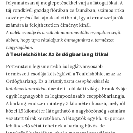
folyamatosan új meglepetésekkel várja a látogatókat. A
táj rendkívül gazdag flórában és faunában, számos ritka
növény- és állatfajnak ad otthont, így a természetjárók
számára is felejthetetlen élményt kínál.
A vidék csendje és a sziklák monumentális nyugalma segít
abban, hogy újra rátaláljunk önmagunkra a természet
nagyságában.
A Teufelshöhle: Az ördögbarlang titkai
Pottenstein legismertebb és leglátványosabb
természeti csodája kétségkívül a Teufelshöhle, azaz az
Ördögbarlang. Ez a
kristálytiszta cseppkövekkel és
hatalmas kamrákkal
díszített földalatti világ a Frank Svájc
egyik legnagyobb és legimpozánsabb cseppkőbarlangja.
A barlangrendszer mintegy 3 kilométer hosszú, melyből
közel 1,5 kilométer látogatható a nagyközönség számára
vezetett túrák keretében. A látogatók egy kb. 45 perces,
lebilincselő sétát tehetnek a barlang hűvös, de