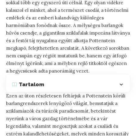
sokkal több egy egyszerű úti célnál. Egy olyan vidékre
kalauzol el minket, ahol a természet csodái, a történelmi
emlékek és az emberi kalandvágy különleges
harmóniában fonódnak össze. A mélységes barlangok
hűvös csendje, a gigantikus sziklafalak impozáns látványa
és a festői táj nyugalma együtt alkotja Pottenstein
megkapó, felejthetetlen arculatát. A következő sorokban
nem csupán egy régiót mutatunk be, hanem egy átfogó
élményt ígérünk, ami a mélyben rejlő titkoktól egészen
a hegycsúcsok adta panorámáig vezet.
Tartalom
Ezen az úton részletesen feltárjuk a Pottenstein körüli
barlangrendszerek lenyűgöző világát, bemutatjuk a
sziklamászók és túrázók paradicsomát, betekintést
nyerünk a város gazdag történelmébe és a vár
legendáiba, valamint megosztjuk azokat a családi és
extrém kalandlehetőségeket, melyek minden korosztály