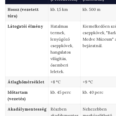
Hossz (vezetett
kb. 1,5 km
kb. 500 m
túra)
Látogatói élmény
Hatalmas
Kiemelkedően sz
termek,
cseppkövek, "Barl
lenyűgöző
Medve Múzeum" 
cseppkövek,
bejáratnál.
hangulatos
világítás,
ősemberi
leletek.
Átlaghőmérséklet
+8 °C
+9 °C
Időtartam
kb. 45 perc
kb. 40 perc
(vezetés)
Akadálymentesség
Részben
Nehezebben
akadálymentes
megközelíthető