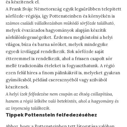
és készítenek el.
A Frank Svájc Németország egyik legsűrűbben telepített
sörfőzde-régiója, így Pottensteinben és környékén is
számos családi vállalkozásban működő sörfőzde található
,
melyek évszázados hagyományok alapján készítik
sörkülönlegességeiket. Érdemes megkóstolni a helyi
világos, búza és barna söröket, melyek mindegyike
egyedi ízvilággal rendelkezik. Sok sörfőzde saját
étteremmel is rendelkezik, ahol a frissen csapolt sör
mellé tradicionális ételeket is fogyaszthatunk. A régió
ezen felül híres a finom pálinkákról is, melyeket gyakran
gyümölcsből, például cseresznyéből vagy szilvából
készítenek.
A helyi ízek felfedezése nem csupán az éhség csillapítása,
hanem a régió lelkébe való betekintés, ahol a hagyomány és
az ínyencség találkozik.
Tippek Pottenstein felfedezéséhez
Ahhoz, hogy a Pottensteinben tett látogatása valóban