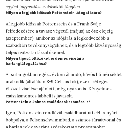
egyéni fogyasztási szokásoktól függően.
Milyen a legjobb időszak Pottenstein látogatására?
A legjobb időszak Pottenstein és a Frank Svájc
felfedezésére a tavasz végétől (május) az ősz elejéig
(szeptember), amikor az időjárás a legkedvezőbb a
szabadtéri tevékenységekhez, és a legtöbb látványosság
teljes nyitvatartással üzemel.
Milyen típusú öltözéket érdemes viselni a
barlanglátogatáshoz?
A barlangokban egész évben állandó, hűvös hőmérséklet
uralkodik (általában 8-9 Celsius fok), ezért réteges
öltözet viselése ajánlott, még nyáron is. Kényelmes,
csúszásmentes lábbeli is javasolt.
Pottenstein alkalmas családosok számára is?
Igen, Pottenstein rendkívül családbarát úti cél. A nyári
bobpálya, a Felsenschwimmbad, a számos túraútvonal és
a barlangok egyaránt szórakoztató programokat