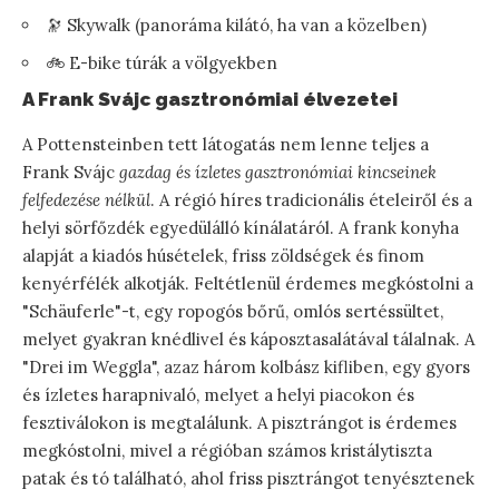
🔭 Skywalk (panoráma kilátó, ha van a közelben)
🚲 E-bike túrák a völgyekben
A Frank Svájc gasztronómiai élvezetei
A Pottensteinben tett látogatás nem lenne teljes a
Frank Svájc
gazdag és ízletes gasztronómiai kincseinek
felfedezése nélkül
. A régió híres tradicionális ételeiről és a
helyi sörfőzdék egyedülálló kínálatáról. A frank konyha
alapját a kiadós húsételek, friss zöldségek és finom
kenyérfélék alkotják. Feltétlenül érdemes megkóstolni a
"Schäuferle"-t, egy ropogós bőrű, omlós sertéssültet,
melyet gyakran knédlivel és káposztasalátával tálalnak. A
"Drei im Weggla", azaz három kolbász kifliben, egy gyors
és ízletes harapnivaló, melyet a helyi piacokon és
fesztiválokon is megtalálunk. A pisztrángot is érdemes
megkóstolni, mivel a régióban számos kristálytiszta
patak és tó található, ahol friss pisztrángot tenyésztenek