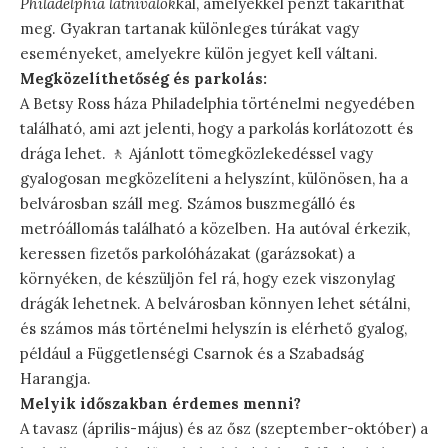
Philadelphia látnivalók
kal, amelyekkel pénzt takaríthat
meg. Gyakran tartanak különleges túrákat vagy
eseményeket, amelyekre külön jegyet kell váltani.
Megközelíthetőség és parkolás:
A Betsy Ross háza Philadelphia történelmi negyedében
található, ami azt jelenti, hogy a parkolás korlátozott és
drága lehet. 🚶 Ajánlott tömegközlekedéssel vagy
gyalogosan megközelíteni a helyszínt, különösen, ha a
belvárosban száll meg. Számos buszmegálló és
metróállomás található a közelben. Ha autóval érkezik,
keressen fizetős parkolóházakat (garázsokat) a
környéken, de készüljön fel rá, hogy ezek viszonylag
drágák lehetnek. A belvárosban könnyen lehet sétálni,
és számos más történelmi helyszín is elérhető gyalog,
például a Függetlenségi Csarnok és a Szabadság
Harangja.
Melyik időszakban érdemes menni?
A tavasz (április-május) és az ősz (szeptember-október) a