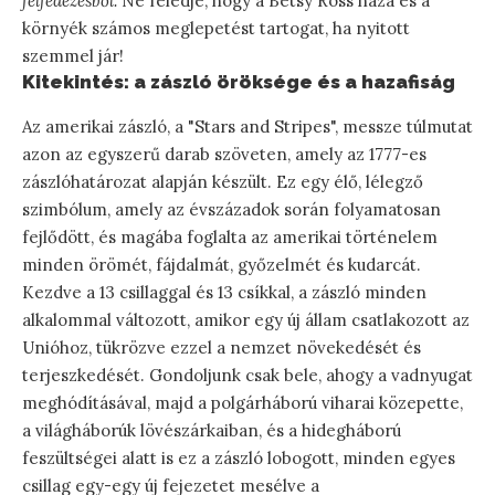
felfedezésből.
Ne feledje, hogy a Betsy Ross háza és a
környék számos meglepetést tartogat, ha nyitott
szemmel jár!
Kitekintés: a zászló öröksége és a hazafiság
Az amerikai zászló, a "Stars and Stripes", messze túlmutat
azon az egyszerű darab szöveten, amely az 1777-es
zászlóhatározat alapján készült. Ez egy élő, lélegző
szimbólum, amely az évszázadok során folyamatosan
fejlődött, és magába foglalta az amerikai történelem
minden örömét, fájdalmát, győzelmét és kudarcát.
Kezdve a 13 csillaggal és 13 csíkkal, a zászló minden
alkalommal változott, amikor egy új állam csatlakozott az
Unióhoz, tükrözve ezzel a nemzet növekedését és
terjeszkedését. Gondoljunk csak bele, ahogy a vadnyugat
meghódításával, majd a polgárháború viharai közepette,
a világháborúk lövészárkaiban, és a hidegháború
feszültségei alatt is ez a zászló lobogott, minden egyes
csillag egy-egy új fejezetet mesélve a