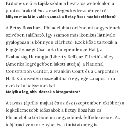
Érdemes előre tájékozódni a hivatalos weboldalon a
pontos árakról és az esetleges kedvezményekről.
Milyen más látnivalók vannak a Betsy Ross ház közelében?
A Betsy Ross háza Philadelphia történelmi negyedének
szívében található, így számos más ikonikus látnivaló
gyalogosan is könnyen elérhető. Ezek közé tartozik a
Függetlenségi Csarnok (Independence Hall), a
Szabadság Harangja (Liberty Bell), az Elfreth's Alley
(Amerika legrégebben lakott utcája), a National
Constitution Center, a Franklin Court és a Carpenters'
Hall. Könnyedén összeállítható egy egésznapos túra
ezekkel a helyszínekkel.
Melyik a legjobb időszak a látogatásra?
A tavasz (április-május) és az ősz (szeptember-október) a
legkellemesebb időszakok a Betsy Ross ház és
Philadelphia történelmi negyedének felfedezésére. Az
időjárás ilyenkor enyhe, és a turistatömeg is