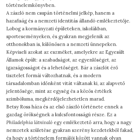
történelemkönyvben.
A zászló nem csupán történelmi jelkép, hanem a
hazafiság és a nemzeti identitás állandó emlékeztetője.
Lobog a kormányzati épületeken, iskolákban,
sporteseményeken, és gyakran megjelenik az
otthonokban is, különösen a nemzeti ünnepeken.
Képviseli azokat az eszméket, amelyekre az Egyesült
Államok épült: a szabadságot, az egyenlőséget, az
igazságosságot és a lehetőséget. Bár a zászlót érő
tisztelet formái változhatnak, és a modern
társadalomban időnként vitát váltanak ki, az alapvető
jelentősége, mint az egység és a közös értékek
szimbóluma, megkérdőjelezhetetlen marad.
Betsy Ross háza és az első zászló története ennek a
gazdag örökségnek a kulcsfontosságú része. Ez a
Philadelphia látnivaló
egy emlékeztető arra, hogy a nagy
nemzetek születése gyakran szerény kezdetekből fakad,
és hogy a történelem formálói között vannak olyan