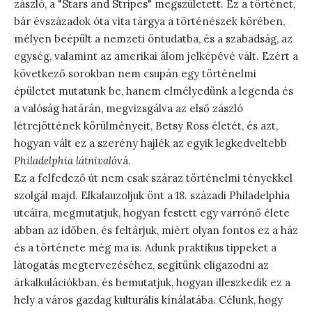
zászló, a "Stars and Stripes" megszületett. Ez a történet,
bár évszázadok óta vita tárgya a történészek körében,
mélyen beépült a nemzeti öntudatba, és a szabadság, az
egység, valamint az amerikai álom jelképévé vált. Ezért a
következő sorokban nem csupán egy történelmi
épületet mutatunk be, hanem elmélyedünk a legenda és
a valóság határán, megvizsgálva az első zászló
létrejöttének körülményeit, Betsy Ross életét, és azt,
hogyan vált ez a szerény hajlék az egyik legkedveltebb
Philadelphia látnivaló
vá.
Ez a felfedező út nem csak száraz történelmi tényekkel
szolgál majd. Elkalauzoljuk önt a 18. századi Philadelphia
utcáira, megmutatjuk, hogyan festett egy varrónő élete
abban az időben, és feltárjuk, miért olyan fontos ez a ház
és a története még ma is. Adunk praktikus tippeket a
látogatás megtervezéséhez, segítünk eligazodni az
árkalkulációkban, és bemutatjuk, hogyan illeszkedik ez a
hely a város gazdag kulturális kínálatába. Célunk, hogy