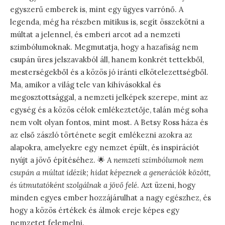
egyszerű emberek is, mint egy ügyes varrónő. A
legenda, még ha részben mitikus is, segít összekötni a
múltat a jelennel, és emberi arcot ad a nemzeti
szimbólumoknak. Megmutatja, hogy a hazafiság nem
csupán üres jelszavakból áll, hanem konkrét tettekből,
mesterségekből és a közös jó iránti elkötelezettségből.
Ma, amikor a világ tele van kihívásokkal és
megosztottsággal, a nemzeti jelképek szerepe, mint az
egység és a közös célok emlékeztetője, talán még soha
nem volt olyan fontos, mint most. A Betsy Ross háza és
az első zászló története segít emlékezni azokra az
alapokra, amelyekre egy nemzet épült, és inspirációt
nyújt a jövő építéséhez. 🌟
A nemzeti szimbólumok nem
csupán a múltat idézik; hidat képeznek a generációk között,
és útmutatóként szolgálnak a jövő felé
. Azt üzeni, hogy
minden egyes ember hozzájárulhat a nagy egészhez, és
hogy a közös értékek és álmok ereje képes egy
nemzetet felemelni.