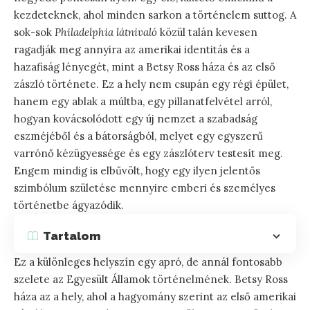
kezdeteknek, ahol minden sarkon a történelem suttog. A
sok-sok
Philadelphia látnivaló
közül talán kevesen
ragadják meg annyira az amerikai identitás és a
hazafiság lényegét, mint a Betsy Ross háza és az első
zászló története. Ez a hely nem csupán egy régi épület,
hanem egy ablak a múltba, egy pillanatfelvétel arról,
hogyan kovácsolódott egy új nemzet a szabadság
eszméjéből és a bátorságból, melyet egy egyszerű
varrónő kézügyessége és egy zászlóterv testesít meg.
Engem mindig is elbűvölt, hogy egy ilyen jelentős
szimbólum születése mennyire emberi és személyes
történetbe ágyazódik.
Tartalom
Ez a különleges helyszín egy apró, de annál fontosabb
szelete az Egyesült Államok történelmének. Betsy Ross
háza az a hely, ahol a hagyomány szerint az első amerikai