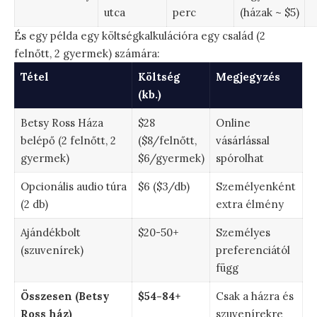
utca
perc
(házak ~ $5)
És egy példa egy költségkalkulációra egy család (2
felnőtt, 2 gyermek) számára:
Tétel
Költség
Megjegyzés
(kb.)
Betsy Ross Háza
$28
Online
belépő (2 felnőtt, 2
($8/felnőtt,
vásárlással
gyermek)
$6/gyermek)
spórolhat
Opcionális audio túra
$6 ($3/db)
Személyenként
(2 db)
extra élmény
Ajándékbolt
$20-50+
Személyes
(szuvenírek)
preferenciától
függ
Összesen (Betsy
$54-84+
Csak a házra és
Ross ház)
szuvenírekre