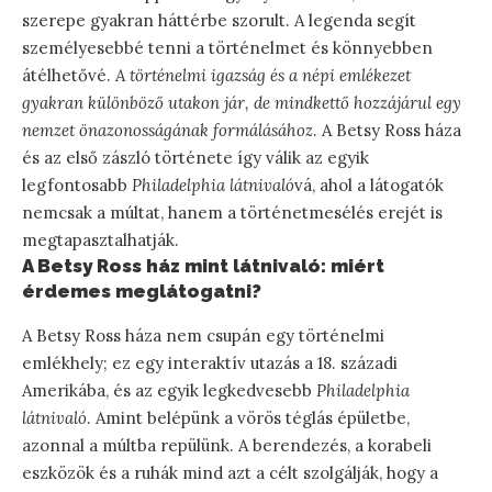
szerepe gyakran háttérbe szorult. A legenda segít
személyesebbé tenni a történelmet és könnyebben
átélhetővé.
A történelmi igazság és a népi emlékezet
gyakran különböző utakon jár, de mindkettő hozzájárul egy
nemzet önazonosságának formálásához
. A Betsy Ross háza
és az első zászló története így válik az egyik
legfontosabb
Philadelphia látnivaló
vá, ahol a látogatók
nemcsak a múltat, hanem a történetmesélés erejét is
megtapasztalhatják.
A Betsy Ross ház mint látnivaló: miért
érdemes meglátogatni?
A Betsy Ross háza nem csupán egy történelmi
emlékhely; ez egy interaktív utazás a 18. századi
Amerikába, és az egyik legkedvesebb
Philadelphia
látnivaló
. Amint belépünk a vörös téglás épületbe,
azonnal a múltba repülünk. A berendezés, a korabeli
eszközök és a ruhák mind azt a célt szolgálják, hogy a