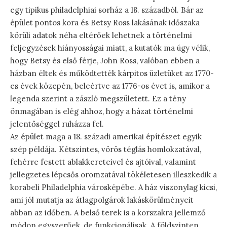
egy tipikus philadelphiai sorház a 18. századból. Bár az
épület pontos kora és Betsy Ross lakásának időszaka
körüli adatok néha eltérőek lehetnek a történelmi
feljegyzések hiányosságai miatt, a kutatók ma úgy vélik,
hogy Betsy és első férje, John Ross, valóban ebben a
házban éltek és működtették kárpitos üzletüket az 1770-
es évek közepén, beleértve az 1776-os évet is, amikor a
legenda szerint a zászló megszületett. Ez a tény
önmagában is elég ahhoz, hogy a házat történelmi
jelentőséggel ruházza fel.
Az épület maga a 18. századi amerikai építészet egyik
szép példája. Kétszintes, vörös téglás homlokzatával,
fehérre festett ablakkereteivel és ajtóival, valamint
jellegzetes lépcsős oromzatával tökéletesen illeszkedik a
korabeli Philadelphia városképébe. A ház viszonylag kicsi,
ami jól mutatja az átlagpolgárok lakáskörülményeit
abban az időben. A belső terek is a korszakra jellemző
módon egyszerűek, de funkcionálisak. A földszinten