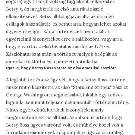
sógora) egy titkos bizottság tagjaiként felkeresték
Betsy-t, és megbízták az első amerikai zászló
elkészítésével. Betsy állítólag javasolta az ötszögű
csillagok használatát, és bemutatta, hogyan lehet azokat
ügyesen kivágni. Bár a történészek nem találtak
egyértelmű bizonyítékot erre a találkozóra, vagy arra,
hogy ő varrta az első hivatalos zászlót az 1777-es
Zászlóhatározat után, a történet mélyen beépült az
amerikai folklórba és a nemzeti öntudatba.
Igaz-e, hogy Betsy Ross varrta az első amerikai zászlót?
A legtöbb történész úgy véli, hogy a Betsy Ross történet,
miszerint ő készítette az első "Stars and Stripes" zászlót
George Washington megbízásából, inkább egy kedves
legenda, semmint teljesen dokumentált történelmi tény.
Nincs egyértelmű, korabeli bizonyíték, amely
megerősítené ezt az állítást. Azonban az is tény, hogy
Betsy Ross ügyes varrónő volt, és műhelye közel volt a
forradalmi események központjához, így valószínűleg