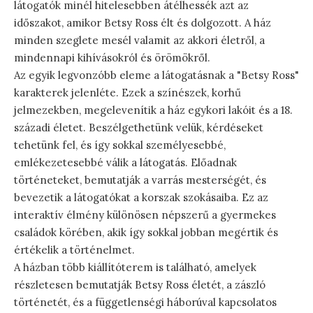
látogatók minél hitelesebben átélhessék azt az
időszakot, amikor Betsy Ross élt és dolgozott. A ház
minden szeglete mesél valamit az akkori életről, a
mindennapi kihívásokról és örömökről.
Az egyik legvonzóbb eleme a látogatásnak a "Betsy Ross"
karakterek jelenléte. Ezek a színészek, korhű
jelmezekben, megelevenítik a ház egykori lakóit és a 18.
századi életet. Beszélgethetünk velük, kérdéseket
tehetünk fel, és így sokkal személyesebbé,
emlékezetesebbé válik a látogatás. Előadnak
történeteket, bemutatják a varrás mesterségét, és
bevezetik a látogatókat a korszak szokásaiba. Ez az
interaktív élmény különösen népszerű a gyermekes
családok körében, akik így sokkal jobban megértik és
értékelik a történelmet.
A házban több kiállítóterem is található, amelyek
részletesen bemutatják Betsy Ross életét, a zászló
történetét, és a függetlenségi háborúval kapcsolatos