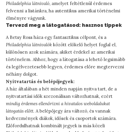
Philadelphia látnivaló
, amelyet feltétlenül érdemes
felvenni a listánkra, ha autentikus amerikai történelmi
élményre vágyunk.
Tervezd meg a látogatásod: hasznos tippek
A Betsy Ross háza egy fantasztikus célpont, és a
Philadelphia látnivalók
között előkelő helyet foglal el,
különösen azok számára, akiket érdekel az amerikai
történelem. Ahhoz, hogy a látogatása a lehető legsimább
és legélvezetesebb legyen, érdemes előre megtervezni
néhány dolgot.
Nyitvatartás és belépőjegyek:
A ház általában a hét minden napján nyitva tart, de a
nyitvatartási idők szezonálisan változhatnak, ezért
mindig érdemes ellenőrizni a hivatalos weboldalukat
látogatás előtt
. A belépőjegy ára változó, és vannak
kedvezmények diákok, idősek és csoportok számára.
Előfordulhatnak kombinált jegyek is más közeli