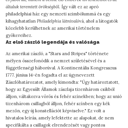
általuk teremtett örökségből
. Így vált ez az apró
philadelphiai ház egy nemzeti szimbólummá és egy
kihagyhatatlan
Philadelphia látnivaló
vá, ahol a látogatók
közelebb kerülhetnek az amerikai történelem
gyökereihez.
Az első zászló legendája és valósága
Az amerikai zászló, a "Stars and Stripes" története
mélyen összefonódik a nemzet születésével és a
függetlenségi háborúval. A Kontinentális Kongresszus
1777. június 14-én fogadta el az úgynevezett
Zászlóhatározatot, amely kimondta: "Úgy határoztatott,
hogy az Egyesült Államok zászlaja tizenhárom csíkból
álljon, váltakozva vörös és fehér színekben; hogy az unió
tizenhárom csillagból álljon, fehér színben egy kék
mezőn, egy új konstellációt képviselve." Ez volt a
hivatalos leírás, amely lefektette az alapokat, de nem
specifikálta a csillagok elrendezését vagy pontos