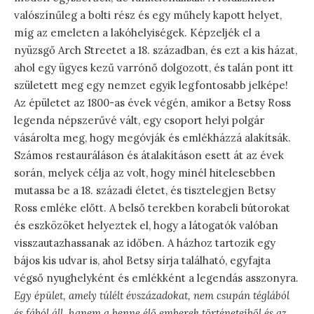
valószínűleg a bolti rész és egy műhely kapott helyet,
míg az emeleten a lakóhelyiségek. Képzeljék el a
nyüzsgő Arch Streetet a 18. században, és ezt a kis házat,
ahol egy ügyes kezű varrónő dolgozott, és talán pont itt
született meg egy nemzet egyik legfontosabb jelképe!
Az épületet az 1800-as évek végén, amikor a Betsy Ross
legenda népszerűvé vált, egy csoport helyi polgár
vásárolta meg, hogy megóvják és emlékházzá alakítsák.
Számos restauráláson és átalakításon esett át az évek
során, melyek célja az volt, hogy minél hitelesebben
mutassa be a 18. századi életet, és tisztelegjen Betsy
Ross emléke előtt. A belső terekben korabeli bútorokat
és eszközöket helyeztek el, hogy a látogatók valóban
visszautazhassanak az időben. A házhoz tartozik egy
bájos kis udvar is, ahol Betsy sírja található, egyfajta
végső nyughelyként és emlékként a legendás asszonyra.
Egy épület, amely túlélt évszázadokat, nem csupán téglából
és fából áll, hanem a benne élő emberek történeteiből és az