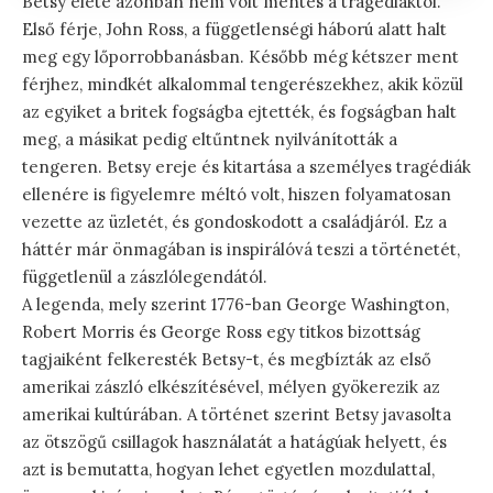
Betsy élete azonban nem volt mentes a tragédiáktól.
Első férje, John Ross, a függetlenségi háború alatt halt
meg egy lőporrobbanásban. Később még kétszer ment
férjhez, mindkét alkalommal tengerészekhez, akik közül
az egyiket a britek fogságba ejtették, és fogságban halt
meg, a másikat pedig eltűntnek nyilvánították a
tengeren. Betsy ereje és kitartása a személyes tragédiák
ellenére is figyelemre méltó volt, hiszen folyamatosan
vezette az üzletét, és gondoskodott a családjáról. Ez a
háttér már önmagában is inspirálóvá teszi a történetét,
függetlenül a zászlólegendától.
A legenda, mely szerint 1776-ban George Washington,
Robert Morris és George Ross egy titkos bizottság
tagjaiként felkeresték Betsy-t, és megbízták az első
amerikai zászló elkészítésével, mélyen gyökerezik az
amerikai kultúrában. A történet szerint Betsy javasolta
az ötszögű csillagok használatát a hatágúak helyett, és
azt is bemutatta, hogyan lehet egyetlen mozdulattal,