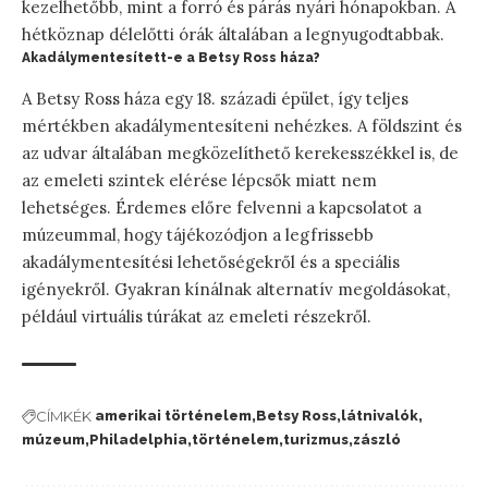
kezelhetőbb, mint a forró és párás nyári hónapokban. A
hétköznap délelőtti órák általában a legnyugodtabbak.
Akadálymentesített-e a Betsy Ross háza?
A Betsy Ross háza egy 18. századi épület, így teljes
mértékben akadálymentesíteni nehézkes. A földszint és
az udvar általában megközelíthető kerekesszékkel is, de
az emeleti szintek elérése lépcsők miatt nem
lehetséges. Érdemes előre felvenni a kapcsolatot a
múzeummal, hogy tájékozódjon a legfrissebb
akadálymentesítési lehetőségekről és a speciális
igényekről. Gyakran kínálnak alternatív megoldásokat,
például virtuális túrákat az emeleti részekről.
CÍMKÉK
amerikai történelem
Betsy Ross
látnivalók
múzeum
Philadelphia
történelem
turizmus
zászló