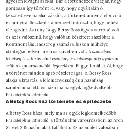
ügyesen kivágni azokat. Bár a történészek vitatják, hogy
pontosan így történt-e, vagy hogy egyáltalán ő
készítette-e az első zászlót, a történet annyira elbűvölő
és annyira illeszkedik a nemzeti mítoszba, hogy nehéz
elengedni. Az tény, hogy Betsy Ross ügyes varrónő volt,
és az is valószínű, hogy valóban készített zászlókat a
Kontinentális Hadsereg számára, hiszen műhelye
stratégiai helyen, a város szívében volt.
A személyes
tehetség és a történelmi események metszéspontja gyakran
szüli a legmaradandóbb legendákat
. Függetlenül attól, hogy
a történet minden apró részlete igaz-e, Betsy Ross
alakja a kitartás, a leleményesség és a hazafiság
szimbóluma lett, és háza ma az egyik legkedveltebb
Philadelphia látnivaló
.
A Betsy Ross ház története és építészete
A Betsy Ross háza, mely ma az egyik legkiemelkedőbb
Philadelphia látnivaló
, a történelmi városrészben, az Arch
Street 239. szám alatt található. Ez az épület valójában