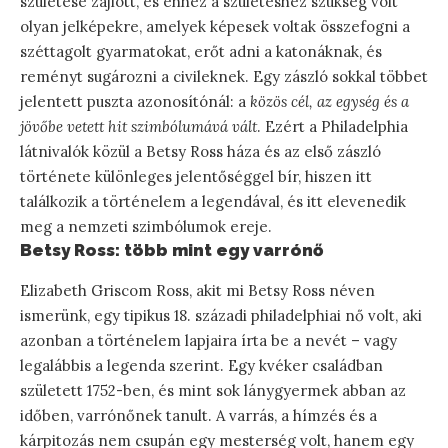
születése zajlott, és ehhez a születéshez szükség volt
olyan jelképekre, amelyek képesek voltak összefogni a
széttagolt gyarmatokat, erőt adni a katonáknak, és
reményt sugározni a civileknek. Egy zászló sokkal többet
jelentett puszta azonosítónál: a
közös cél, az egység és a
jövőbe vetett hit szimbólumává vált
. Ezért a Philadelphia
látnivalók közül a Betsy Ross háza és az első zászló
története különleges jelentőséggel bír, hiszen itt
találkozik a történelem a legendával, és itt elevenedik
meg a nemzeti szimbólumok ereje.
Betsy Ross: több mint egy varrónő
Elizabeth Griscom Ross, akit mi Betsy Ross néven
ismerünk, egy tipikus 18. századi philadelphiai nő volt, aki
azonban a történelem lapjaira írta be a nevét – vagy
legalábbis a legenda szerint. Egy kvéker családban
született 1752-ben, és mint sok lánygyermek abban az
időben, varrónőnek tanult. A varrás, a hímzés és a
kárpitozás nem csupán egy mesterség volt, hanem egy