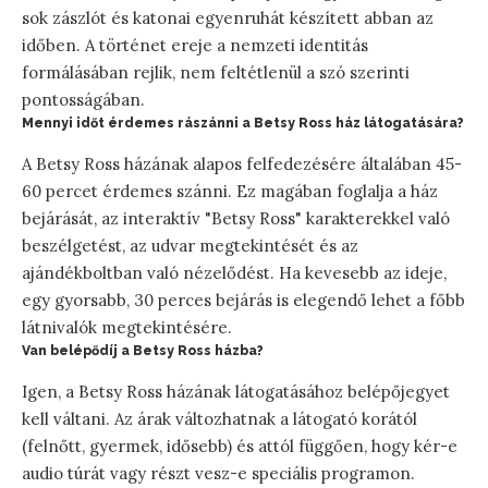
sok zászlót és katonai egyenruhát készített abban az
időben. A történet ereje a nemzeti identitás
formálásában rejlik, nem feltétlenül a szó szerinti
pontosságában.
Mennyi időt érdemes rászánni a Betsy Ross ház látogatására?
A Betsy Ross házának alapos felfedezésére általában 45-
60 percet érdemes szánni. Ez magában foglalja a ház
bejárását, az interaktív "Betsy Ross" karakterekkel való
beszélgetést, az udvar megtekintését és az
ajándékboltban való nézelődést. Ha kevesebb az ideje,
egy gyorsabb, 30 perces bejárás is elegendő lehet a főbb
látnivalók megtekintésére.
Van belépődíj a Betsy Ross házba?
Igen, a Betsy Ross házának látogatásához belépőjegyet
kell váltani. Az árak változhatnak a látogató korától
(felnőtt, gyermek, idősebb) és attól függően, hogy kér-e
audio túrát vagy részt vesz-e speciális programon.