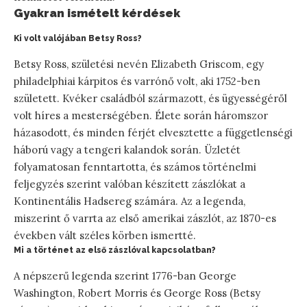
Gyakran ismételt kérdések
Ki volt valójában Betsy Ross?
Betsy Ross, születési nevén Elizabeth Griscom, egy
philadelphiai kárpitos és varrónő volt, aki 1752-ben
született. Kvéker családból származott, és ügyességéről
volt híres a mesterségében. Élete során háromszor
házasodott, és minden férjét elvesztette a függetlenségi
háború vagy a tengeri kalandok során. Üzletét
folyamatosan fenntartotta, és számos történelmi
feljegyzés szerint valóban készített zászlókat a
Kontinentális Hadsereg számára. Az a legenda,
miszerint ő varrta az első amerikai zászlót, az 1870-es
években vált széles körben ismertté.
Mi a történet az első zászlóval kapcsolatban?
A népszerű legenda szerint 1776-ban George
Washington, Robert Morris és George Ross (Betsy