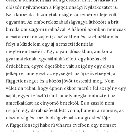
először nyilvánosan a Függetlenségi Nyilatkozatot is.
Ez a korszak a bizonytalanság és a remény ideje volt
egyaránt. Az emberek szabadságvágya ütközött a brit
birodalom szigorú uralmával. A háború azonban nemcsak
a csatatereken zajlott; a szívekben és az elmékben is
folyt a küzdelem egy új nemzeti identitás
megteremtéséért. Egy olyan időszakban, amikor a
gyarmatoknak egyesülniük kellett egy közös cél
érdekében, egyre égetőbbé vált az igény egy olyan
jelképre, amely ezt az egységet, az új szövetséget, a
függetlenséget és a közös jövőt testesíti meg. Nem
véletlen tehát, hogy éppen ekkor merült fel az igény egy
saját, egyedi zászló iránt, amely megkülönbözteti az
amerikaiakat az elnyomó britektől. Ez a zászló nem
csupán egy darab szövet lett volna, hanem a remény, az
elszántság és a szabadság vizuális megtestesítője.
A függetlenségi háború viharos éveiben egy nemzet