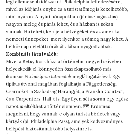
legkellemesebb időszakok Philadelphia felfedezésére,
mivel az időjárás enyhe és a turistatömeg is kezelhetőbb,
mint nyáron. A nyári hónapokban (június-augusztus)
nagyon meleg és párás lehet, és a házban is sokan
vannak. Ha teheti, kerüje a hétvégéket és az amerikai
nemzeti ünnepeket, mert ilyenkor a tömeg nagy lehet. A
hétköznap délelőtti órák általában nyugodtabbak.
Kombinált látnivalók:
Mivel a Betsy Ross háza a történelmi negyed szívében
helyezkedik el, könnyedén összekapcsolható más
ikonikus
Philadelphia látnivalók
meglátogatásával. Egy
tipikus útvonal magában foglalhatja a Függetlenségi
Csarnokot, a Szabadság Harangját, a Franklin Court-ot,
és a Carpenters' Hall-t is. Egy ilyen séta során egy egész
napot is eltölthet a történelemben. 🗺️ Érdemes
megnézni, hogy vannak-e olyan turista bérletek vagy
kártyák (pl. Philadelphia Pass), amelyek kedvezményes
belépést biztosítanak több helyszínre is.