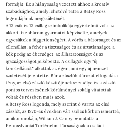
formáját. Ez a hiányosság vezetett ahhoz a kreatív
szabadsághoz, amely lehetővé tette a Betsy Ross
legendájának megszületését.
A 13 csík és 13 csillag szimbolikája egyértelmű volt: az
akkori tizenhárom gyarmatot képviselte, amelyek
egyesültek a függetlenségért. A vörös a bátorságot és az
ellenállást, a fehér a tisztaságot és az ártatlanságot, a
kék pedig az éberséget, az állhatatosságot és az
igazságosságot jelképezte. A csillagok egy "új
konstellációt" alkottak az égen, ami egy új nemzet
születését jelentette. Bár a zászlóhatározat elfogadása
tény, az első zászló készítőjének személye és a zászló
pontos tervezésének körülményei sokáig vitatottak
voltak és részben ma is azok.
A Betsy Ross legenda, mely szerint ő varrta az első
zászlót, az 1870-es években vált széles körben ismertté,
amikor unokája, William J. Canby bemutatta a
Pennsylvaniai Történelmi Társaságnak a családi