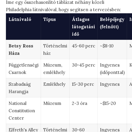
Íme egy összehasonlító táblázat néhány közeli
Philadelphia látnivalóval, hogy segítsen a tervezésben:
Látnivaló
Típus
Átlagos
Belépőjegy
I
látogatási
(felnőtt)
idő
Betsy Ross
Történelmi
45-60 perc
~$8-10
M
Háza
ház
Függetlenségi
Múzeum,
30-45 perc
Ingyenes
K
Csarnok
emlékhely
(időponttal)
Szabadság
Emlékhely
15-30 perc
Ingyenes
A
Harangja
National
Múzeum
2-3 óra
~$15-20
M
Constitution
Center
Elfreth's Alley
Történelmi
30-60
Ingyenes
A