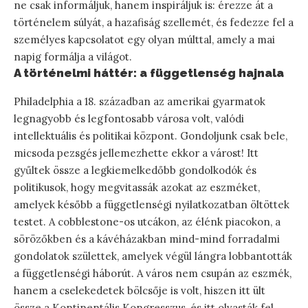
ne csak informáljuk, hanem inspiráljuk is: érezze át a
történelem súlyát, a hazafiság szellemét, és fedezze fel a
személyes kapcsolatot egy olyan múlttal, amely a mai
napig formálja a világot.
A történelmi háttér: a függetlenség hajnala
Philadelphia a 18. században az amerikai gyarmatok
legnagyobb és legfontosabb városa volt, valódi
intellektuális és politikai központ. Gondoljunk csak bele,
micsoda pezsgés jellemezhette ekkor a várost! Itt
gyűltek össze a legkiemelkedőbb gondolkodók és
politikusok, hogy megvitassák azokat az eszméket,
amelyek később a függetlenségi nyilatkozatban öltöttek
testet. A cobblestone-os utcákon, az élénk piacokon, a
sörözőkben és a kávéházakban mind-mind forradalmi
gondolatok születtek, amelyek végül lángra lobbantották
a függetlenségi háborút. A város nem csupán az eszmék,
hanem a cselekedetek bölcsője is volt, hiszen itt ült
össze a Kontinentális Kongresszus, és itt olvasták fel