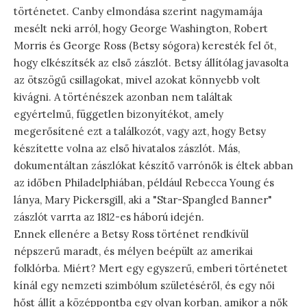
történetet. Canby elmondása szerint nagymamája
mesélt neki arról, hogy George Washington, Robert
Morris és George Ross (Betsy sógora) keresték fel őt,
hogy elkészítsék az első zászlót. Betsy állítólag javasolta
az ötszögű csillagokat, mivel azokat könnyebb volt
kivágni. A történészek azonban nem találtak
egyértelmű, független bizonyítékot, amely
megerősítené ezt a találkozót, vagy azt, hogy Betsy
készítette volna az első hivatalos zászlót. Más,
dokumentáltan zászlókat készítő varrónők is éltek abban
az időben Philadelphiában, például Rebecca Young és
lánya, Mary Pickersgill, aki a "Star-Spangled Banner"
zászlót varrta az 1812-es háború idején.
Ennek ellenére a Betsy Ross történet rendkívül
népszerű maradt, és mélyen beépült az amerikai
folklórba. Miért? Mert egy egyszerű, emberi történetet
kínál egy nemzeti szimbólum születéséről, és egy női
hőst állít a középpontba egy olyan korban, amikor a nők