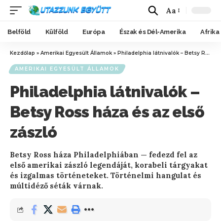
Aa
Belföld
Külföld
Európa
Észak és Dél-Amerika
Afrika
Kezdőlap
»
Amerikai Egyesült Államok
»
Philadelphia látnivalók – Betsy Ross háza és az első zászló
AMERIKAI EGYESÜLT ÁLLAMOK
Philadelphia látnivalók –
Betsy Ross háza és az első
zászló
Betsy Ross háza Philadelphiában — fedezd fel az
első amerikai zászló legendáját, korabeli tárgyakat
és izgalmas történeteket. Történelmi hangulat és
múltidéző séták várnak.