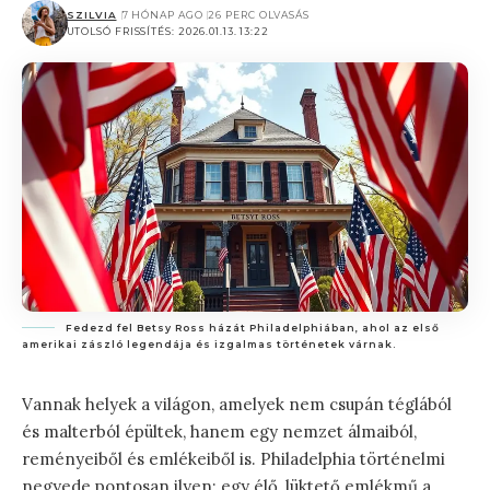
SZILVIA
7 HÓNAP AGO
26 PERC OLVASÁS
UTOLSÓ FRISSÍTÉS: 2026.01.13. 13:22
Fedezd fel Betsy Ross házát Philadelphiában, ahol az első
amerikai zászló legendája és izgalmas történetek várnak.
Vannak helyek a világon, amelyek nem csupán téglából
és malterból épültek, hanem egy nemzet álmaiból,
reményeiből és emlékeiből is. Philadelphia történelmi
negyede pontosan ilyen: egy élő, lüktető emlékmű a