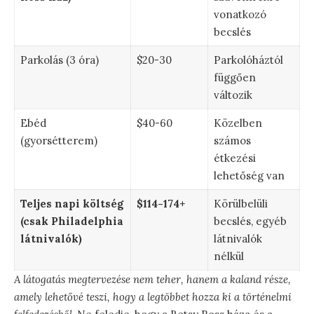
vonatkozó
becslés
Parkolás (3 óra)
$20-30
Parkolóháztól
függően
változik
Ebéd
$40-60
Közelben
(gyorsétterem)
számos
étkezési
lehetőség van
Teljes napi költség
$114-174+
Körülbelüli
(csak Philadelphia
becslés, egyéb
látnivalók)
látnivalók
nélkül
A látogatás megtervezése nem teher, hanem a kaland része,
amely lehetővé teszi, hogy a legtöbbet hozza ki a történelmi