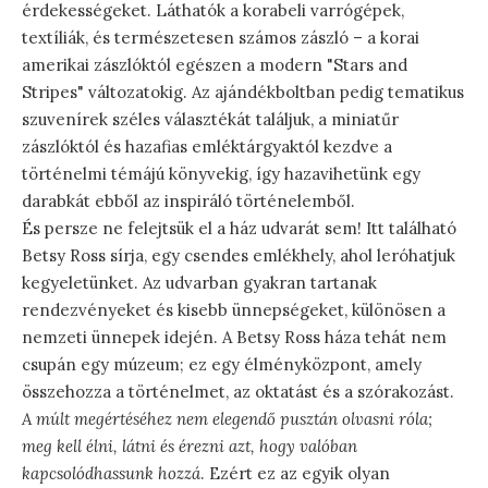
érdekességeket. Láthatók a korabeli varrógépek,
textíliák, és természetesen számos zászló – a korai
amerikai zászlóktól egészen a modern "Stars and
Stripes" változatokig. Az ajándékboltban pedig tematikus
szuvenírek széles választékát találjuk, a miniatűr
zászlóktól és hazafias emléktárgyaktól kezdve a
történelmi témájú könyvekig, így hazavihetünk egy
darabkát ebből az inspiráló történelemből.
És persze ne felejtsük el a ház udvarát sem! Itt található
Betsy Ross sírja, egy csendes emlékhely, ahol leróhatjuk
kegyeletünket. Az udvarban gyakran tartanak
rendezvényeket és kisebb ünnepségeket, különösen a
nemzeti ünnepek idején. A Betsy Ross háza tehát nem
csupán egy múzeum; ez egy élményközpont, amely
összehozza a történelmet, az oktatást és a szórakozást.
A múlt megértéséhez nem elegendő pusztán olvasni róla;
meg kell élni, látni és érezni azt, hogy valóban
kapcsolódhassunk hozzá
. Ezért ez az egyik olyan