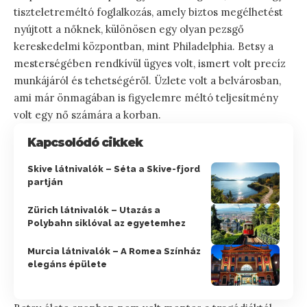
tiszteletreméltó foglalkozás, amely biztos megélhetést
nyújtott a nőknek, különösen egy olyan pezsgő
kereskedelmi központban, mint Philadelphia. Betsy a
mesterségében rendkívül ügyes volt, ismert volt precíz
munkájáról és tehetségéről. Üzlete volt a belvárosban,
ami már önmagában is figyelemre méltó teljesítmény
volt egy nő számára a korban.
Kapcsolódó cikkek
Skive látnivalók – Séta a Skive-fjord
partján
Zürich látnivalók – Utazás a
Polybahn siklóval az egyetemhez
Murcia látnivalók – A Romea Színház
elegáns épülete