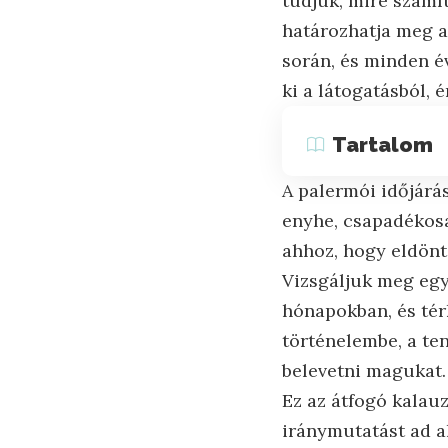
tudjuk, mire számít
határozhatja meg az
során, és minden é
ki a látogatásból, 
Tartalom
A palermói időjárás
enyhe, csapadékosa
ahhoz, hogy eldönts
Vizsgáljuk meg egy
hónapokban, és tér
történelembe, a te
belevetni magukat.
Ez az átfogó kalau
iránymutatást ad ah