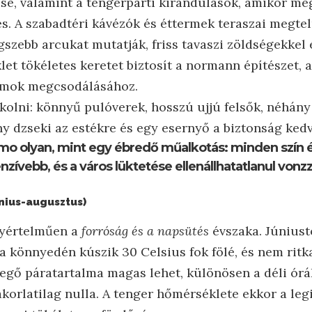
ése, valamint a tengerparti kirándulások, amikor mé
. A szabadtéri kávézók és éttermek teraszai megteln
egszebb arcukat mutatják, friss tavaszi zöldségekke
et tökéletes keretet biztosít a normann építészet, 
omok megcsodálásához.
olni: könnyű pulóverek, hosszú ujjú felsők, néhány
y dzseki az estékre és egy esernyő a biztonság kedv
rmo olyan, mint egy ébredő műalkotás: minden szín 
enzívebb, és a város lüktetése ellenállhatatlanul vonz
nius-augusztus)
gyértelműen a
forróság és a napsütés
évszaka. Júniust
 könnyedén kúszik 30 Celsius fok fölé, és nem ritk
vegő páratartalma magas lehet, különösen a déli ór
akorlatilag nulla. A tenger hőmérséklete ekkor a legi