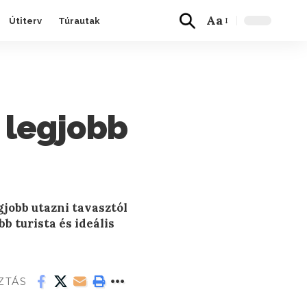
Aa
Útiterv
Túrautak
 legjobb
gjobb utazni tavasztól
b turista és ideális
ZTÁS