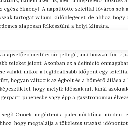
hatunk, hanem azért is, mert a megfelelő időzítés a
 egész élményt. A napsütötte szicíliai főváros sok 
vszak tartogat valami különlegeset, de ahhoz, hogy 
érdemes alaposan felkészülni a helyi klímára.
 alapvetően mediterrán jellegű, ami hosszú, forró, 
bb teleket jelent. Azonban ez a definíció önmagáb
e valaki, mikor a legideálisabb időpont egy szicília
ütt, hogyan változik az égbolt és a hőmérő állása a
képezzük fel, hogy melyik időszak mit kínál azoknak
ngerparti pihenésbe vagy épp a gasztronómiai élvez
z segít Önnek megérteni a palermói klíma minden re
hoz, hogy megtalálja a tökéletes utazási időpontot,