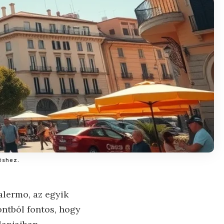
éshez.
alermo, az egyik
ontból fontos, hogy