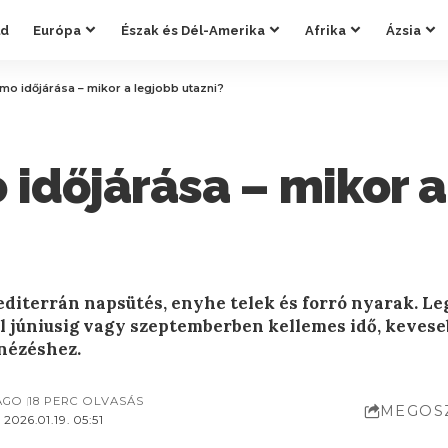
ld
Európa
Észak és Dél-Amerika
Afrika
Ázsia
mo időjárása – mikor a legjobb utazni?
 időjárása – mikor a
diterrán napsütés, enyhe telek és forró nyarak. Le
ól júniusig vagy szeptemberben kellemes idő, keveseb
nézéshez.
AGO
18 PERC OLVASÁS
MEGOS
026.01.19. 05:51