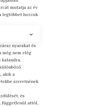
lapjaiban
arcát mutatja az év
a legtöbbet hozzuk
száraz nyarakat és
an még nem elég
i kalandra.
 különböző
, akik a
etekbe szeretnének
zdülését, és
 függetlenül attól,