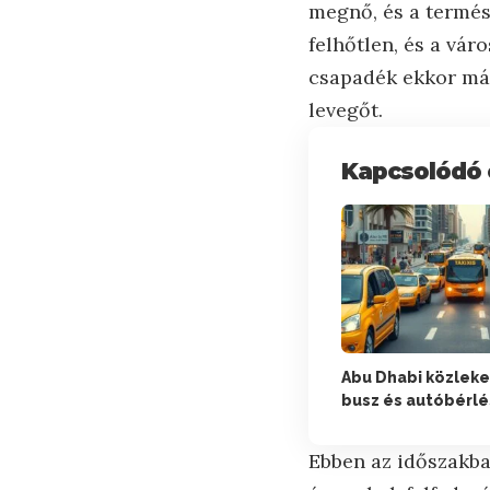
megnő, és a termész
felhőtlen, és a vár
csapadék ekkor már 
levegőt.
Kapcsolódó 
Abu Dhabi közleke
busz és autóbérlé
Ebben az időszakban