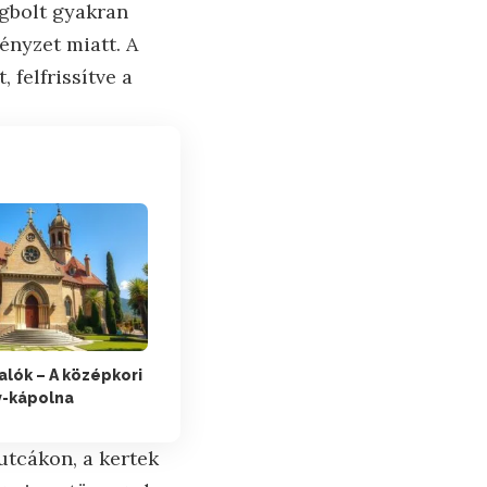
égbolt gyakran
ényzet miatt. A
 felfrissítve a
alók – A középkori
y-kápolna
utcákon, a kertek