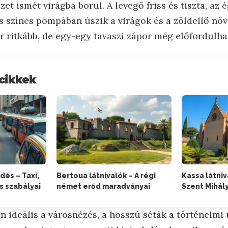
et ismét virágba borul. A levegő friss és tiszta, az 
os színes pompában úszik a virágok és a zöldellő növ
ritkább, de egy-egy tavaszi zápor még előfordulhat,
cikkek
dés – Taxi,
Bertoua látnivalók – A régi
Kassa látniv
s szabályai
német erőd maradványai
Szent Mihál
 ideális a városnézés, a hosszú séták a történelmi 