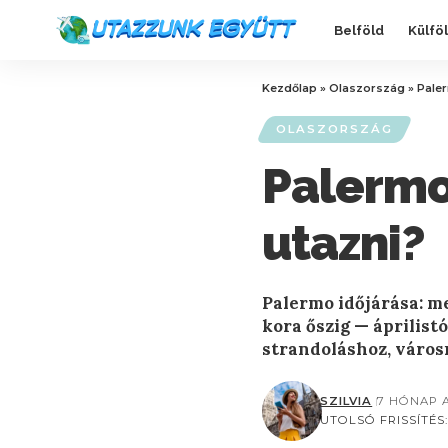
Belföld
Külfö
Kezdőlap
»
Olaszország
»
Paler
OLASZORSZÁG
Palermo
utazni?
Palermo időjárása: me
kora őszig — áprilist
strandoláshoz, város
SZILVIA
7 HÓNAP 
UTOLSÓ FRISSÍTÉS: 2