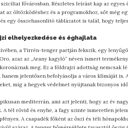
szicíliai fővárosban. Részletes leírást kap az egyes 
at az öltözködéshez és a programokhoz, sőt még eg
és egy összehasonlító táblázatot is talál, hogy telje
jzi elhelyezkedése és éghajlata
zívében, a Tirrén-tenger partján fekszik, egy lenyűg
Oro, azaz az „Arany kagyló” néven ismert termékeny 
koronáznak meg. Ez a földrajzi adottság nemcsak lél
 hanem jelentősen befolyásolja a város klímáját is.
geket, míg a hegyek védelmet nyújtanak bizonyos idő
ipikusan mediterrán, ami azt jelenti, hogy az év na
 A tél rövid és enyhe, a fagy szinte ismeretlen jelen
pfényes. A csapadék főként az őszi és téli hónapokba
ívül száraz. A tenger hőmérséklete tavasztól őszig i