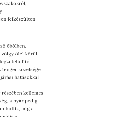
évszakokról,
y
sen felkészülten
öző öbölben,
völgy ölel körül,
egzetelállító
 A tenger közelsége
járási hatásokkal
gy részében kellemes
ség, a nyár pedig
n hullik, míg a
deális a