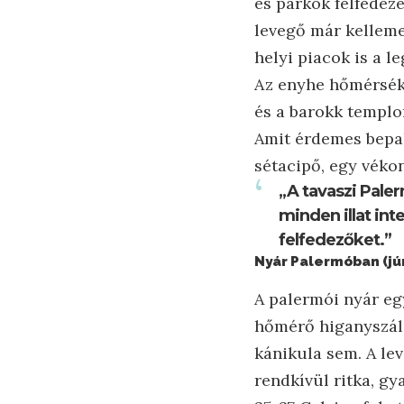
és parkok felfedez
levegő már kellemes
helyi piacok is a l
Az enyhe hőmérsékl
és a barokk templ
Amit érdemes bepak
sétacipő, egy vékon
„A tavaszi Pale
minden illat int
felfedezőket.”
Nyár Palermóban (jú
A palermói nyár e
hőmérő higanyszála
kánikula sem. A le
rendkívül ritka, gy