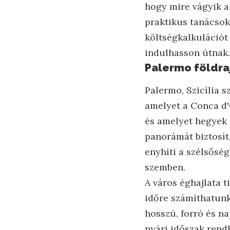
hogy mire vágyik a 
praktikus tanácsok
költségkalkulációt 
indulhasson útnak.
Palermo földra
Palermo, Szicília s
amelyet a Conca d'
és amelyet hegyek 
panorámát biztosít,
enyhíti a szélsősé
szemben.
A város éghajlata t
időre számíthatunk.
hosszú, forró és na
nyári időszak rendk