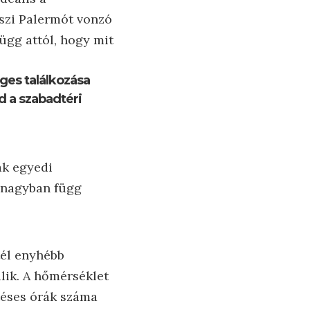
eszi Palermót vonzó
függ attól, hogy mit
ges találkozása
d a szabadtéri
ak egyedi
, nagyban függ
tél enyhébb
lik. A hőmérséklet
ütéses órák száma