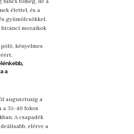
g nincs tömeg, de a
ek élettel, és a
l és gyümölcsökkel.
a bizánci mozaikok
 póló, kényelmes
éért.
élénkebb,
za a
ól augusztusig a
a a 35-40 fokos
ákban. A csapadék
deálisabb, elérve a