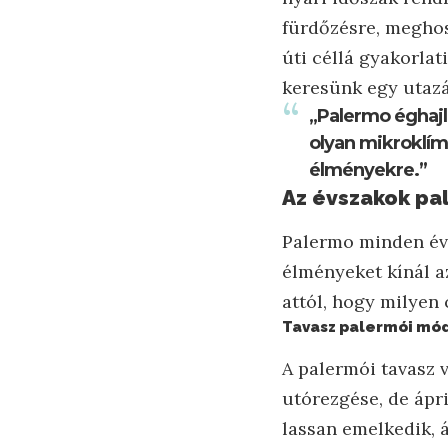
fürdőzésre, meghos
úti céllá gyakorlat
keresünk egy utazá
„Palermo éghajl
olyan mikroklím
élményekre.”
Az évszakok pa
Palermo minden évs
élményeket kínál a
attól, hogy milyen
Tavasz palermói mód
A palermói tavasz 
utórezgése, de ápri
lassan emelkedik, á