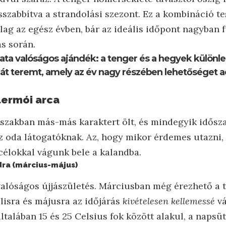
szabbítva a strandolási szezont. Ez a kombináció t
ilag az egész évben, bár az ideális időpont nagyban 
s során.
ata valóságos ajándék: a tenger és a hegyek különle
át teremt, amely az év nagy részében lehetőséget a
lermói arca
zakban más-más karaktert ölt, és mindegyik idősz
z oda látogatóknak. Az, hogy mikor érdemes utazni
 célokkal vágunk bele a kalandba.
ra (március-május)
valóságos újjászületés. Márciusban még érezhető a 
lisra és májusra az időjárás
kivételesen kellemessé
vá
ltalában 15 és 25 Celsius fok között alakul, a naps