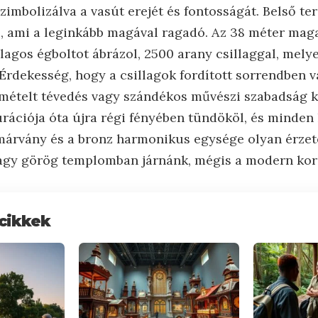
 szimbolizálva a vasút erejét és fontosságát. Belső te
 ami a leginkább magával ragadó. Az 38 méter mag
agos égboltot ábrázol, 2500 arany csillaggal, melye
Érdekesség, hogy a csillagok fordított sorrendben v
mételt tévedés vagy szándékos művészi szabadság k
rációja óta újra régi fényében tündököl, és minden 
a márvány és a bronz harmonikus egysége olyan érzet
vagy görög templomban járnánk, mégis a modern kor
cikkek