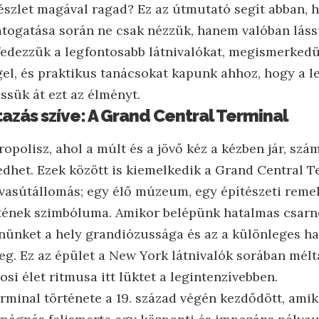
észlet magával ragad? Ez az útmutató segít abban, 
átogatása során ne csak nézzük, hanem valóban láss
lfedezzük a legfontosabb látnivalókat, megismerke
el, és praktikus tanácsokat kapunk ahhoz, hogy a l
ssük át ezt az élményt.
tazás szíve: A Grand Central Terminal
opolisz, ahol a múlt és a jövő kéz a kézben jár, szá
edhet. Ezek között is kiemelkedik a Grand Central T
vasútállomás; egy élő múzeum, egy építészeti reme
etének szimbóluma. Amikor belépünk hatalmas csarn
ünket a hely grandiózussága és az a különleges ha
eg. Ez az épület a New York látnivalók sorában méltá
osi élet ritmusa itt lüktet a legintenzívebben.
rminal története a 19. század végén kezdődött, ami