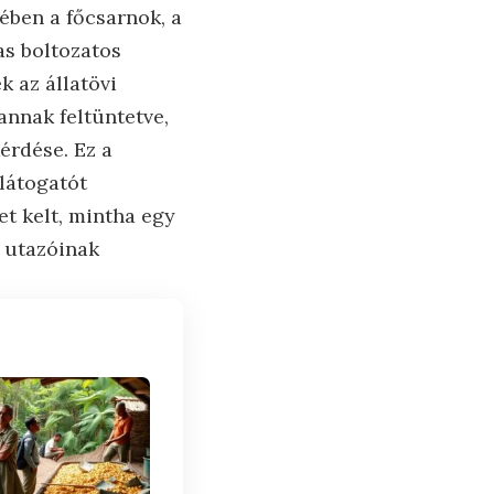
rében a főcsarnok, a
as boltozatos
k az állatövi
annak feltüntetve,
érdése. Ez a
látogatót
et kelt, mintha egy
 utazóinak