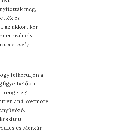
udvar
 nyitották meg,
ették és
t, az akkori kor
modernizációs
 óriás, mely
ogy felkerüljön a
gfigyelhetők: a
 a rengeteg
 Warren and Wetmore
lenyűgöző.
készített
rcules és Merkúr