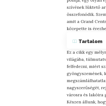
pontja, egy olyan 
szívének lüktető ar
összefonódik. Szem
amit a Grand Centr
közepette is érezhe
Tartalom
Ez a cikk egy mély
világába, túlmutat
felfedezni, miért s
gyöngyszemének, kü
megszámlálhatatlan
nagyszerűségét, rej
városra és lakóira 
Készen állunk, hog