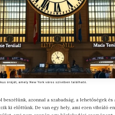
ikus óráját, amely New York város szívében található.
 beszélünk, azonnal a szabadság, a lehetőségek és
ik ki előttünk. De van egy hely, ami ezen vibráló en