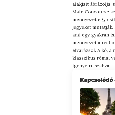
alakjait ábrázolja,
Main Concourse az,
mennyezet egy csill
jegyeket mutatják. 
ami egy gyakran is
mennyezet a restau
elvarázsol. A kő, 
klasszikus római 
igényeire szabva.
Kapcsolódó 