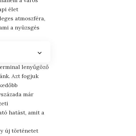
 hanem a város
pi élet
leges atmoszféra,
 ami a nyüzsgés
Terminal lenyűgöző
ánk. Azt fogjuk
kedőbb
évszázada már
zeti
ató hatást, amit a
y új történetet