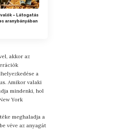
ivalók – Látogatás
es aranybányában
el, akkor az
nerációk
lhelyezkedése a
us. Amikor valaki
udja mindenki, hol
a New York
rtéke meghaladja a
mbe véve az anyagát