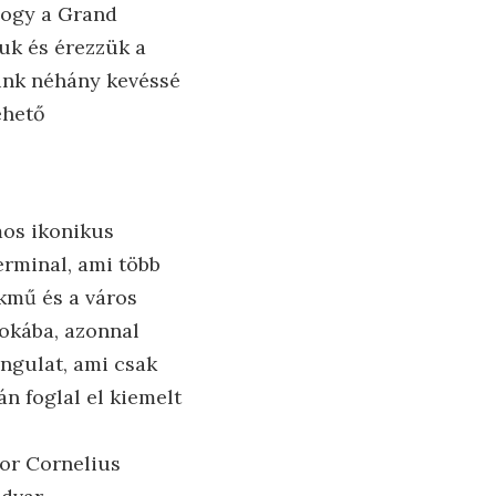
hogy a Grand
uk és érezzük a
dünk néhány kevéssé
ehető
mos ikonikus
erminal, ami több
kmű és a város
okába, azonnal
ngulat, ami csak
n foglal el kiemelt
kor Cornelius