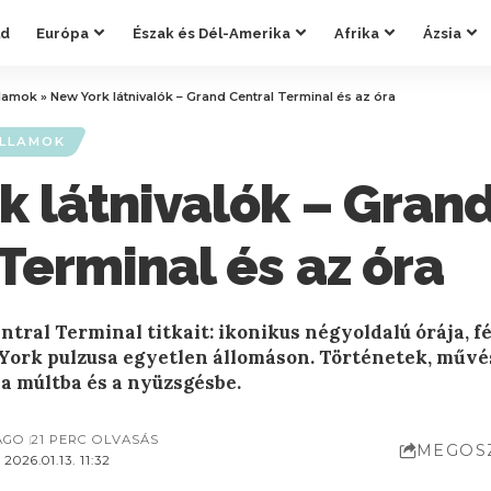
ld
Európa
Észak és Dél-Amerika
Afrika
Ázsia
llamok
»
New York látnivalók – Grand Central Terminal és az óra
ÁLLAMOK
k látnivalók – Gran
Terminal és az óra
ntral Terminal titkait: ikonikus négyoldalú órája, 
 York pulzusa egyetlen állomáson. Történetek, művés
 a múltba és a nyüzsgésbe.
AGO
21 PERC OLVASÁS
MEGOS
026.01.13. 11:32