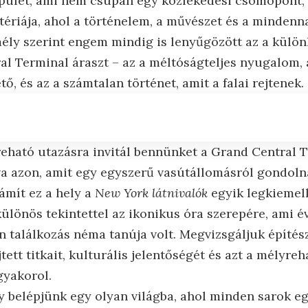
épület, ami nem csupán egy közlekedési csomópont,
tériája, ahol a történelem, a művészet és a mindenna
ély szerint engem mindig is lenyűgözött az a külön
al Terminal áraszt – az a méltóságteljes nyugalom,
tő, és az a számtalan történet, amit a falai rejtenek.
reható utazásra invitál bennünket a Grand Central 
va azon, amit egy egyszerű vasútállomásról gondoln
zámít ez a hely a
New York látnivalók
egyik legkiemel
lönös tekintettel az ikonikus óra szerepére, ami 
 találkozás néma tanúja volt. Megvizsgáljuk építés
tett titkait, kulturális jelentőségét és azt a mélyreh
gyakorol.
y belépjünk egy olyan világba, ahol minden sarok eg