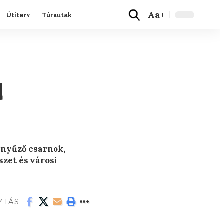
Aa
Útiterv
Túrautak
d
fényűző csarnok,
zet és városi
ZTÁS