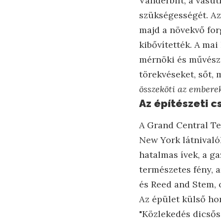
Vanderbilt, a vasú
szükségességét. Az
majd a növekvő for
kibővítették. A mai
mérnöki és művésze
törekvéseket, sőt, 
összeköti az emberek
Az építészeti c
A Grand Central Te
New York látnivalók
hatalmas ívek, a g
természetes fény, 
és Reed and Stem, 
Az épület külső hom
"Közlekedés dicsős