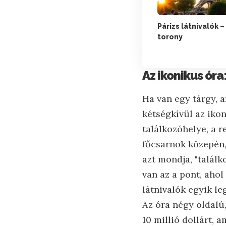
Párizs látnivalók – 
torony
Az ikonikus óra
Ha van egy tárgy, 
kétségkívül az iko
találkozóhelye, a 
főcsarnok közepén, 
azt mondja, "találk
van az a pont, ahol
látnivalók egyik le
Az óra négy oldalú
10 millió dollárt, 