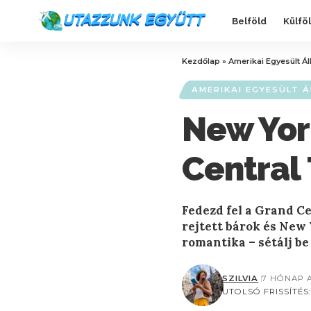
Belföld
Külfö
Kezdőlap
»
Amerikai Egyesült Á
AMERIKAI EGYESÜLT 
New Yor
Central 
Fedezd fel a Grand Ce
rejtett bárok és New
romantika – sétálj be
SZILVIA
7 HÓNAP 
UTOLSÓ FRISSÍTÉS: 2