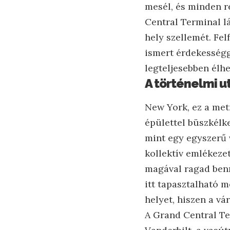
mesél, és minden r
Central Terminal l
hely szellemét. Fe
ismert érdekességg
legteljesebben élhe
A történelmi u
New York, ez a metr
épülettel büszkélk
mint egy egyszerű 
kollektív emlékez
magával ragad benn
itt tapasztalható m
helyet, hiszen a vár
A Grand Central Te