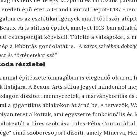
tmágnás felismerte egy központi és impozáns pálya
 eredeti épületet, a Grand Central Depot-t 1871-ben
galom és az esztétikai igények miatt többször átépít
 Beaux-Arts stílusú épület, amelyet 1913-ban adtak á
ti csúcspontját képviseli. Túlélte a válságokat, a 
még a lebontás gondolatát is.
„A város szívében dobogó
et és történeteket sző.”
soda részletei
rminal építészete önmagában is elegendő ok arra, h
 listájára. A Beaux-Arts stílus jegyei mindenhol me
azdagon díszített mennyezetek, a márványborítás és
ami a gigantikus ablakokon át árad be. A tervezők,
olyan teret alkottak, ami egyszerre funkcionális és 
lokzatát a híres szobrász, Jules-Félix Coutan által 
ége" című szoborcsoport díszíti, amely Minerva, He