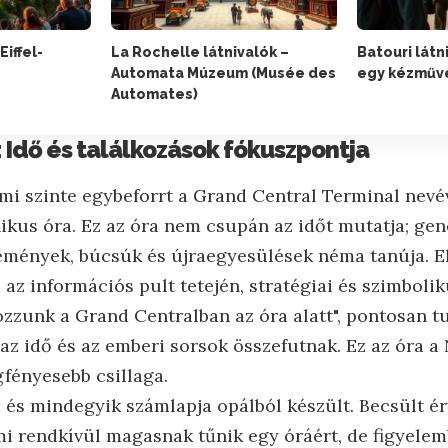
Eiffel-
La Rochelle látnivalók –
Batouri látn
Automata Múzeum (Musée des
egy kézműv
Automates)
: Idő és találkozások fókuszpontja
ami szinte egybeforrt a Grand Central Terminal nevév
nikus óra. Ez az óra nem csupán az időt mutatja; ge
remények, búcsúk és újraegyesülések néma tanúja. E
az információs pult tetején, stratégiai és szimbolik
ozzunk a Grand Centralban az óra alatt", pontosan t
 az idő és az emberi sorsok összefutnak. Ez az óra 
gfényesebb csillaga.
, és mindegyik számlapja opálból készült. Becsült é
ami rendkívül magasnak tűnik egy óráért, de figyele