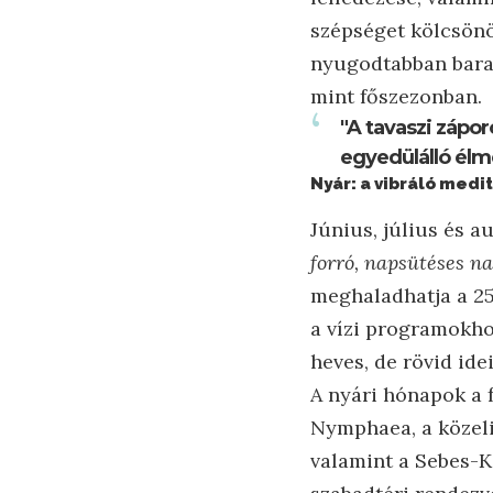
szépséget kölcsönö
nyugodtabban baran
mint főszezonban.
"A tavaszi zápor
egyedülálló élmén
Nyár: a vibráló medi
Június, július és 
forró, napsütéses na
meghaladhatja a 25-
a vízi programokho
heves, de rövid ide
A nyári hónapok a 
Nymphaea, a közeli 
valamint a Sebes-K