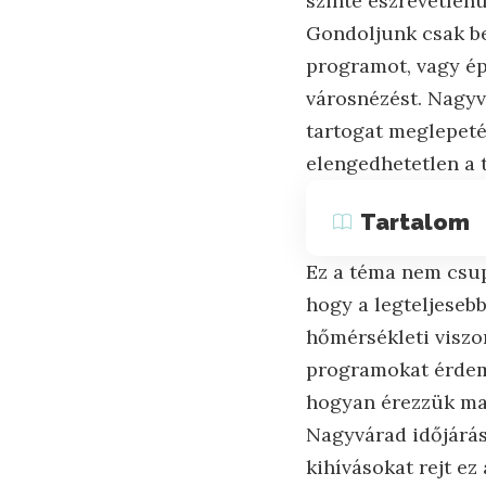
szinte észrevétlen
Gondoljunk csak be
programot, vagy ép
városnézést. Nagyv
tartogat meglepeté
elengedhetetlen a 
Tartalom
Ez a téma nem csup
hogy a legteljesebb
hőmérsékleti viszo
programokat érdeme
hogyan érezzük ma
Nagyvárad időjárás
kihívásokat rejt ez