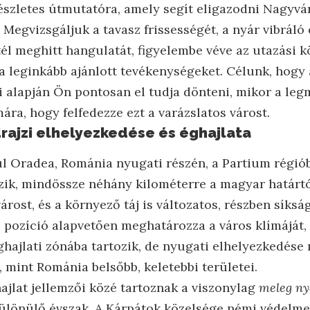
részletes útmutatóra, amely segít eligazodni Nagyv
 Megvizsgáljuk a tavasz frissességét, a nyár vibráló 
tél meghitt hangulatát, figyelembe véve az utazási k
 a leginkább ajánlott tevékenységeket. Célunk, hogy
 alapján Ön pontosan el tudja dönteni, mikor a leg
ra, hogy felfedezze ezt a varázslatos várost.
rajzi elhelyezkedése és éghajlata
 Oradea, Románia nyugati részén, a Partium régió
zik, mindössze néhány kilométerre a magyar határtó
 várost, és a környező táj is változatos, részben síks
zi pozíció alapvetően meghatározza a város klímáját
ghajlati zónába tartozik, de nyugati elhelyezkedése
 mint Románia belsőbb, keletebbi területei.
ajlat jellemzői közé tartoznak a viszonylag
meleg ny
lkülönülő évszak. A Kárpátok közelsége némi védelme