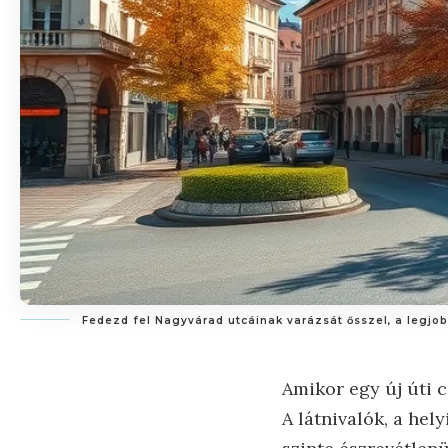
Fedezd fel Nagyvárad utcáinak varázsát ősszel, a legjo
Amikor egy új úti 
A látnivalók, a hel