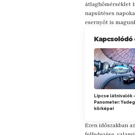
átlaghőmérséklet 1
napsütéses napokat 
esernyőt is magunk
Kapcsolódó 
Lipcse látnivalók 
Panometer: Yadega
körképei
Ezen időszakban az 
felfedezése, valami