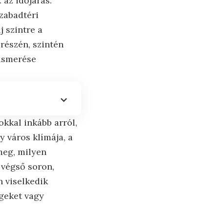
 az időjárás.
zabadtéri
 szintre a
részén, szintén
gismerése
kkal inkább arról,
y város klímája, a
meg, milyen
 végső soron,
 viselkedik
geket vagy