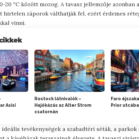
0-20 °C között mozog. A tavasz jellemzője azonban a
hirtelen záporok válthatják fel, ezért érdemes réte
kal vinni.
cikkek
–
Rostock látnivalók –
Faro éjszaka
r Asisi
Hajókázás az Alter Strom
Prior utcáb
csatornán
ideális tevékenységek a szabadtéri séták, a parkok 
nt a kávéházak teraszainak élvezete. A tavaszi virág