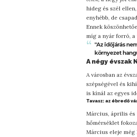
hideg és szél ellen
enyhébb, de csapad
Ennek köszönhetően
míg a nyár forró, a
"Az időjárás ne
környezet hangula
A négy évszak 
A városban az évsz
szépségével és kih
is kínál az egyes 
Tavasz: az ébredő vá
Március, április é
hőmérséklet fokoza
Március eleje még 