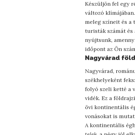
Készüljön fel egy 
változó klímájában.
meleg színeit és a 
turisták számát és
nyújtsunk, amennyi
időpont az Ön számá
Nagyvárad föld
Nagyvárad, románul
székhelyeként feks
folyó szeli ketté a
vidék. Ez a földraj
övi kontinentális é
vonásokat is mutat,
A kontinentális égh
telek
, a négy jól e