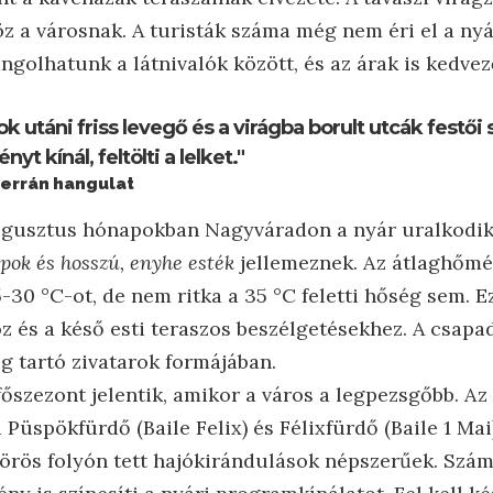
z a városnak. A turisták száma még nem éri el a nyá
golhatunk a látnivalók között, és az árak is kedvez
ok utáni friss levegő és a virágba borult utcák festő
yt kínál, feltölti a lelket."
terrán hangulat
augusztus hónapokban Nagyváradon a nyár uralkodi
pok és hosszú, enyhe esték
jellemeznek. Az átlaghőm
30 °C-ot, de nem ritka a 35 °C feletti hőség sem. Ez
z és a késő esti teraszos beszélgetésekhez. A csapa
ig tartó zivatarok formájában.
főszezont jelentik, amikor a város a legpezsgőbb. A
Püspökfürdő (Baile Felix) és Félixfürdő (Baile 1 Mai
örös folyón tett hajókirándulások népszerűek. Számo