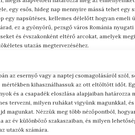
ül, mégis alapvetően határozza meg az élményeinket:
le, egy esős, hideg nap mennyire mássá tehet egy s
p egy napsütéses, kellemes délelőtt hogyan emeli új
árad, ez a gyönyörű, pezsgő város Románia nyugati 
seket és évszakonként eltérő arcokat, amelyek me
tökéletes utazás megtervezéséhez.
án az esernyő vagy a naptej csomagolásáról szól, so
 mértékben kihasználhassuk az ott eltöltött időt. Eg
nyok és a csapadék eloszlása alapjaiban határozza 
s tervezni, milyen ruhákat vigyünk magunkkal, és
jd magunkat. Nézzük meg több nézőpontból, hogyan
a az év különböző szakaszaiban, és milyen lehetősé
 az utazók számára.