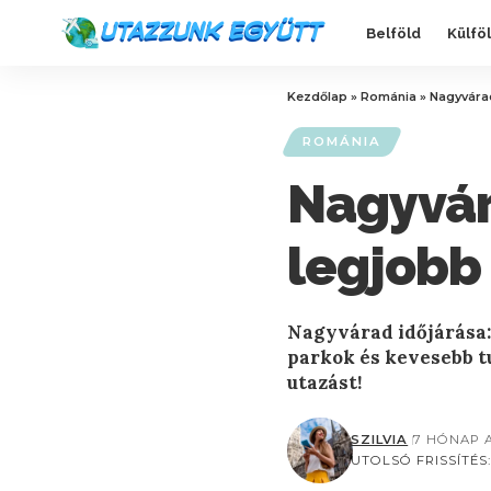
Belföld
Külfö
Kezdőlap
»
Románia
»
Nagyvárad
ROMÁNIA
Nagyvár
legjobb
Nagyvárad időjárása:
parkok és kevesebb tu
utazást!
SZILVIA
7 HÓNAP 
UTOLSÓ FRISSÍTÉS: 2