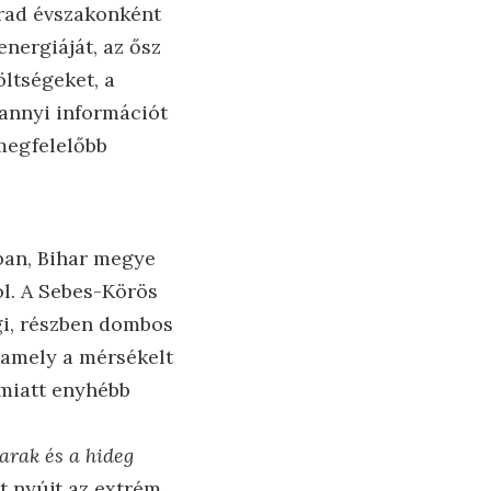
árad évszakonként
energiáját, az ősz
öltségeket, a
 annyi információt
megfelelőbb
ban, Bihar megye
l. A Sebes-Körös
ági, részben dombos
, amely a mérsékelt
 miatt enyhébb
arak és a hideg
t nyújt az extrém