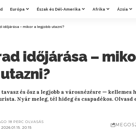
ld
Európa
Észak és Dél-Amerika
Afrika
Ázsia
 időjárása – mikor a legjobb utazni?
ad időjárása – miko
 utazni?
 tavasz és ősz a legjobb a városnézésre — kellemes 
rista. Nyár meleg, tél hideg és csapadékos. Olvasd 
AGO
18 PERC OLVASÁS
MEGOS
026.01.15. 20:15