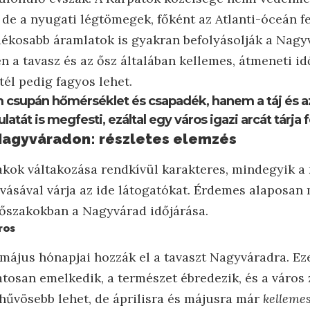
, de a nyugati légtömegek, főként az Atlanti-óceán f
ékosabb áramlatok is gyakran befolyásolják a Nagyv
 a tavasz és az ősz általában kellemes, átmeneti id
 tél pedig fagyos lehet.
m csupán hőmérséklet és csapadék, hanem a táj és az
tát is megfesti, ezáltal egy város igazi arcát tárja fe
Nagyváradon: részletes elemzés
akok váltakozása rendkívül karakteres, mindegyik a
ívásával várja az ide látogatókat. Érdemes alaposan 
időszakokban a Nagyvárad időjárása.
ros
s május hónapjai hozzák el a tavaszt Nagyváradra. E
tosan emelkedik, a természet ébredezik, és a város 
hűvösebb lehet, de áprilisra és májusra már
kelleme