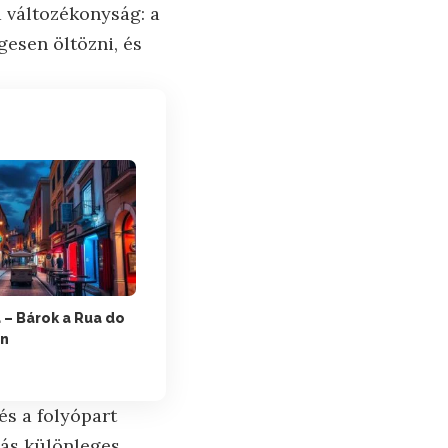
 változékonyság: a
gesen öltözni, és
 – Bárok a Rua do
an
és a folyópart
zás különleges