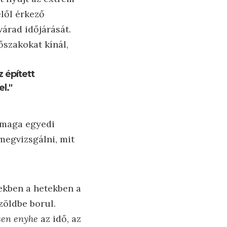
elől érkező
árad időjárását.
őszakokat kínál,
 épített
l."
 maga egyedi
megvizsgálni, mit
zekben a hetekben a
zöldbe borul.
sen enyhe
az idő, az