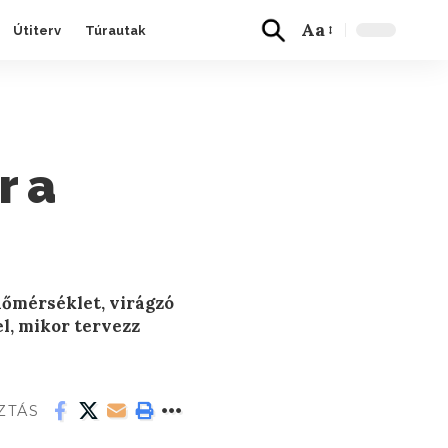
Aa
Útiterv
Túrautak
r a
hőmérséklet, virágzó
el, mikor tervezz
ZTÁS