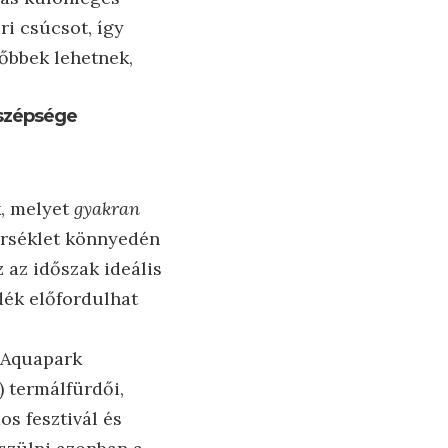
ri csúcsot, így
őbbek lehetnek,
i szépsége
k, melyet
gyakran
érséklet könnyedén
 az időszak ideális
dék előfordulhat
z Aquapark
) termálfürdői,
s fesztivál és