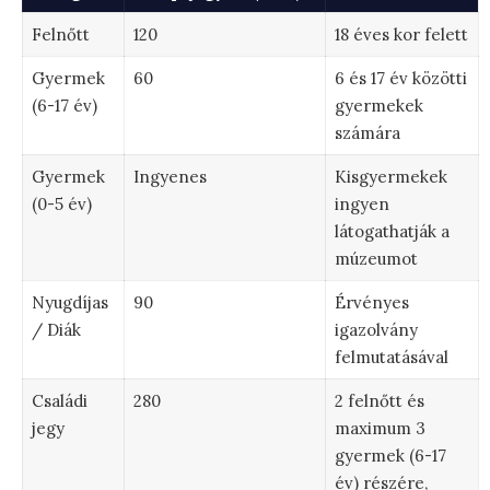
Felnőtt
120
18 éves kor felett
Gyermek
60
6 és 17 év közötti
(6-17 év)
gyermekek
számára
Gyermek
Ingyenes
Kisgyermekek
(0-5 év)
ingyen
látogathatják a
múzeumot
Nyugdíjas
90
Érvényes
/ Diák
igazolvány
felmutatásával
Családi
280
2 felnőtt és
jegy
maximum 3
gyermek (6-17
év) részére,