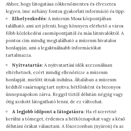
Ahhoz, hogy látogatása zökkenőmentes és élvezetes
legyen, íme néhány fontos gyakorlati információ és tipp:
Elhelyezkedés:
A múzeum Moss központjában
található, ami azt jelenti, hogy könnyen elérhető a város
főbb közlekedési csomópontjaitól és más látnivalóktól. A
pontos cím mindig megtalálható a múzeum hivatalos
honlapján, ami a legaktuálisabb információkat
tartalmazza.
Nyitvatartás:
A nyitvatartási idők szezonálisan
eltérhetnek, ezért mindig ellenőrizze a múzeum
honlapját, mielőtt útnak indulna. Általában a múzeum
keddtől vasárnapig tart nyitva, hétfőnként és bizonyos
ünnepnapokon zárva. Reggel tíztől délután négyig vagy
ötig szokott látogatható lenni, de ez változhat.
A legjobb időpont a látogatásra:
Ha el szeretné
kerülni a tömeget, érdemes a hétköznapokat vagy a késő
délutáni órákat választani. A főszezonban (nyáron) és az