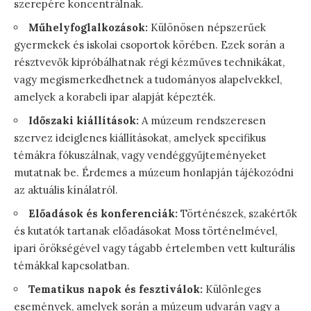
szerepére koncentrálnak.
Műhelyfoglalkozások:
Különösen népszerűek
gyermekek és iskolai csoportok körében. Ezek során a
résztvevők kipróbálhatnak régi kézműves technikákat,
vagy megismerkedhetnek a tudományos alapelvekkel,
amelyek a korabeli ipar alapját képezték.
Időszaki kiállítások:
A múzeum rendszeresen
szervez ideiglenes kiállításokat, amelyek specifikus
témákra fókuszálnak, vagy vendéggyűjteményeket
mutatnak be. Érdemes a múzeum honlapján tájékozódni
az aktuális kínálatról.
Előadások és konferenciák:
Történészek, szakértők
és kutatók tartanak előadásokat Moss történelmével,
ipari örökségével vagy tágabb értelemben vett kulturális
témákkal kapcsolatban.
Tematikus napok és fesztiválok:
Különleges
események, amelyek során a múzeum udvarán vagy a