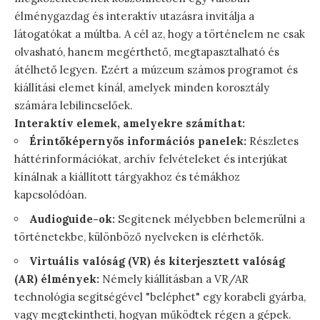
élménygazdag és interaktív utazásra invitálja a
látogatókat a múltba. A cél az, hogy a történelem ne csak
olvasható, hanem megérthető, megtapasztalható és
átélhető legyen. Ezért a múzeum számos programot és
kiállítási elemet kínál, amelyek minden korosztály
számára lebilincselőek.
Interaktív elemek, amelyekre számíthat:
Érintőképernyős információs panelek:
Részletes
háttérinformációkat, archív felvételeket és interjúkat
kínálnak a kiállított tárgyakhoz és témákhoz
kapcsolódóan.
Audioguide-ok:
Segítenek mélyebben belemerülni a
történetekbe, különböző nyelveken is elérhetők.
Virtuális valóság (VR) és kiterjesztett valóság
(AR) élmények:
Némely kiállításban a VR/AR
technológia segítségével "beléphet" egy korabeli gyárba,
vagy megtekintheti, hogyan működtek régen a gépek.