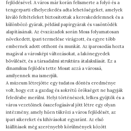
fejlődésével. A város már korán felismerte a folyó és a
tengerparti elhelyezkedés adta lehetőségeket, amelyek
kiváló feltételeket biztosítottak a kereskedelemnek és a
különböző gyárak, például papírgyárak és vasöntödék
alapításának. Az évszázadok során Moss folyamatosan
növekedett, ipari termelése virágzott, és egyre több
embernek adott otthont és munkát. Az iparosodás hozta
magával a városképi változásokat, a lakónegyedek
bővülését, és a társadalmi struktúra átalakulását. Ez a
dinamikus fejlődés tette Mosst azzá a várossá,
amilyennek ma ismerjük.
A múzeum létrejötte egy tudatos döntés eredménye
volt, hogy ezt a gazdag és sokrétű örökséget ne hagyják
feledésbe merülni. Helyi történészek, lelkes gyűjtők és a
város vezetőinek összefogásával jött létre egy olyan
intézmény, amely hűen tükrözi a város fejlődését, az
ipari sikereket és kihívásokat egyaránt. Az első
kiállítások még szerényebb körülmények között