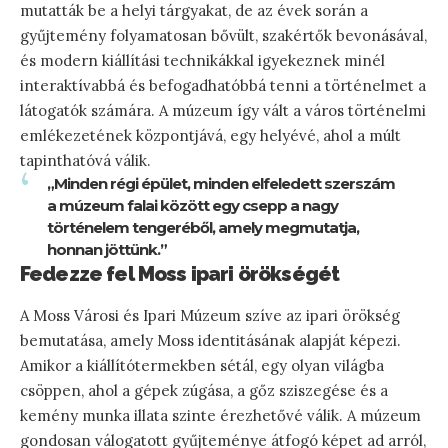
mutatták be a helyi tárgyakat, de az évek során a
gyűjtemény folyamatosan bővült, szakértők bevonásával,
és modern kiállítási technikákkal igyekeznek minél
interaktívabbá és befogadhatóbbá tenni a történelmet a
látogatók számára. A múzeum így vált a város történelmi
emlékezetének központjává, egy helyévé, ahol a múlt
tapinthatóvá válik.
„Minden régi épület, minden elfeledett szerszám
a múzeum falai között egy csepp a nagy
történelem tengeréből, amely megmutatja,
honnan jöttünk.”
Fedezze fel Moss ipari örökségét
A Moss Városi és Ipari Múzeum szíve az ipari örökség
bemutatása, amely Moss identitásának alapját képezi.
Amikor a kiállítótermekben sétál, egy olyan világba
csöppen, ahol a gépek zúgása, a gőz sziszegése és a
kemény munka illata szinte érezhetővé válik. A múzeum
gondosan válogatott gyűjteménye átfogó képet ad arról,