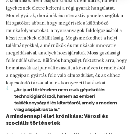
A kiállítások nem csupán statikus bemutatók, hanem
igyekeznek életre kelteni a régi gyárak hangulatát.
Modellgyárak, diorámák és interaktív panelek segítik a
látogatókat abban, hogy megértsék a különböző
munkafolyamatokat, a nyersanyagok feldolgozásától a
késztermékek előállításáig. Megismerkedhet a helyi
találmányokkal, a mérnökök és munkások innovatív
megoldásaival, amelyek hozzájárultak Moss gazdasági
fellendüléséhez. Különös hangsúlyt fektetnek arra, hogy
bemutassák az ipar változásait, a kézműves termelésből
a nagyipari gyártás felé való elmozdulást, és az ehhez
kapcsolódó társadalmi és környezeti hatásokat.
„Az ipari történelem nem csak gépekről és
technológiáról szól, hanem az emberi
találékonyságról és kitartásról, amely a modern
világ alapjait rakta le.”
A mindennapi élet krónikása: Városi és
szociális történetek