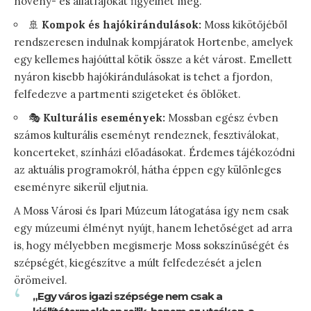
növény- és állatfajokat figyelhet meg.
🚢
Kompok és hajókirándulások:
Moss kikötőjéből
rendszeresen indulnak kompjáratok Hortenbe, amelyek
egy kellemes hajóúttal kötik össze a két várost. Emellett
nyáron kisebb hajókirándulásokat is tehet a fjordon,
felfedezve a partmenti szigeteket és öblöket.
🎭
Kulturális események:
Mossban egész évben
számos kulturális eseményt rendeznek, fesztiválokat,
koncerteket, színházi előadásokat. Érdemes tájékozódni
az aktuális programokról, hátha éppen egy különleges
eseményre sikerül eljutnia.
A Moss Városi és Ipari Múzeum látogatása így nem csak
egy múzeumi élményt nyújt, hanem lehetőséget ad arra
is, hogy mélyebben megismerje Moss sokszínűségét és
szépségét, kiegészítve a múlt felfedezését a jelen
örömeivel.
„Egy város igazi szépsége nem csak a