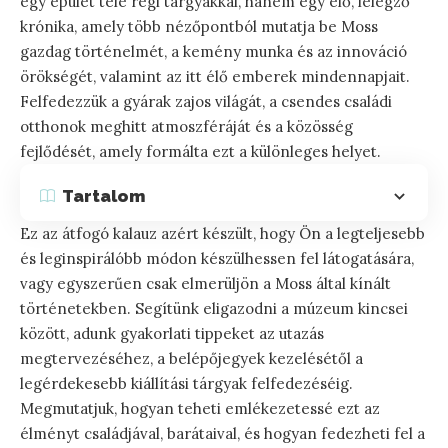
egy épület tele régi tárgyakkal, hanem egy élő, lélegző
krónika, amely több nézőpontból mutatja be Moss
gazdag történelmét, a kemény munka és az innováció
örökségét, valamint az itt élő emberek mindennapjait.
Felfedezzük a gyárak zajos világát, a csendes családi
otthonok meghitt atmoszféráját és a közösség
fejlődését, amely formálta ezt a különleges helyet.
Tartalom
Ez az átfogó kalauz azért készült, hogy Ön a legteljesebb
és leginspirálóbb módon készülhessen fel látogatására,
vagy egyszerűen csak elmerüljön a Moss által kínált
történetekben. Segítünk eligazodni a múzeum kincsei
között, adunk gyakorlati tippeket az utazás
megtervezéséhez, a belépőjegyek kezelésétől a
legérdekesebb kiállítási tárgyak felfedezéséig.
Megmutatjuk, hogyan teheti emlékezetessé ezt az
élményt családjával, barátaival, és hogyan fedezheti fel a