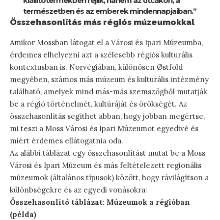
kiállítótermekben rejlik, hanem az utcákon, a
természetben és az emberek mindennapjaiban.”
Összehasonlítás más régiós múzeumokkal
Amikor Mossban látogat el a Városi és Ipari Múzeumba,
érdemes elhelyezni azt a szélesebb régiós kulturális
kontextusban is. Norvégiában, különösen Østfold
megyében, számos más múzeum és kulturális intézmény
található, amelyek mind más-más szemszögből mutatják
be a régió történelmét, kultúráját és örökségét. Az
összehasonlítás segíthet abban, hogy jobban megértse,
mi teszi a Moss Városi és Ipari Múzeumot egyedivé és
miért érdemes ellátogatnia oda.
Az alábbi táblázat egy összehasonlítást mutat be a Moss
Városi és Ipari Múzeum és más feltételezett regionális
múzeumok (általános típusok) között, hogy rávilágítson a
különbségekre és az egyedi vonásokra:
Összehasonlító táblázat: Múzeumok a régióban
(példa)