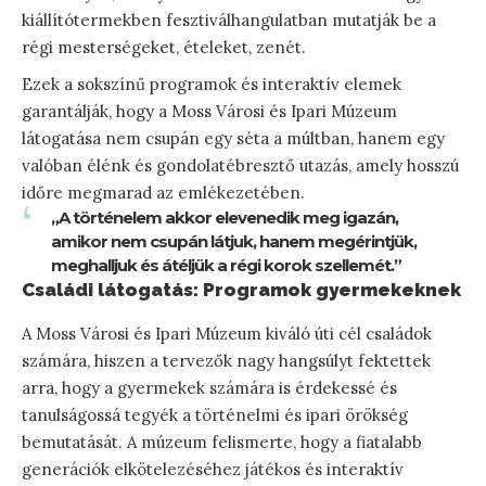
kiállítótermekben fesztiválhangulatban mutatják be a
régi mesterségeket, ételeket, zenét.
Ezek a sokszínű programok és interaktív elemek
garantálják, hogy a Moss Városi és Ipari Múzeum
látogatása nem csupán egy séta a múltban, hanem egy
valóban élénk és gondolatébresztő utazás, amely hosszú
időre megmarad az emlékezetében.
„A történelem akkor elevenedik meg igazán,
amikor nem csupán látjuk, hanem megérintjük,
meghalljuk és átéljük a régi korok szellemét.”
Családi látogatás: Programok gyermekeknek
A Moss Városi és Ipari Múzeum kiváló úti cél családok
számára, hiszen a tervezők nagy hangsúlyt fektettek
arra, hogy a gyermekek számára is érdekessé és
tanulságossá tegyék a történelmi és ipari örökség
bemutatását. A múzeum felismerte, hogy a fiatalabb
generációk elkötelezéséhez játékos és interaktív