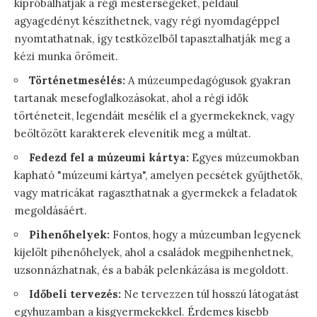
kipróbálhatják a régi mesterségeket, például
agyagedényt készíthetnek, vagy régi nyomdagéppel
nyomtathatnak, így testközelből tapasztalhatják meg a
kézi munka örömeit.
Történetmesélés:
A múzeumpedagógusok gyakran
tartanak mesefoglalkozásokat, ahol a régi idők
történeteit, legendáit mesélik el a gyermekeknek, vagy
beöltözött karakterek elevenítik meg a múltat.
Fedezd fel a múzeumi kártya:
Egyes múzeumokban
kapható "múzeumi kártya", amelyen pecsétek gyűjthetők,
vagy matricákat ragaszthatnak a gyermekek a feladatok
megoldásáért.
Pihenőhelyek:
Fontos, hogy a múzeumban legyenek
kijelölt pihenőhelyek, ahol a családok megpihenhetnek,
uzsonnázhatnak, és a babák pelenkázása is megoldott.
Időbeli tervezés:
Ne tervezzen túl hosszú látogatást
egyhuzamban a kisgyermekekkel. Érdemes kisebb