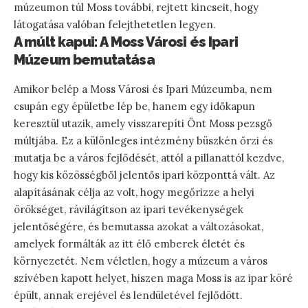
múzeumon túl Moss további, rejtett kincseit, hogy
látogatása valóban felejthetetlen legyen.
A múlt kapui: A Moss Városi és Ipari
Múzeum bemutatása
Amikor belép a Moss Városi és Ipari Múzeumba, nem
csupán egy épületbe lép be, hanem egy időkapun
keresztül utazik, amely visszarepíti Önt Moss pezsgő
múltjába. Ez a különleges intézmény büszkén őrzi és
mutatja be a város fejlődését, attól a pillanattól kezdve,
hogy kis közösségből jelentős ipari központtá vált. Az
alapításának célja az volt, hogy megőrizze a helyi
örökséget, rávilágítson az ipari tevékenységek
jelentőségére, és bemutassa azokat a változásokat,
amelyek formálták az itt élő emberek életét és
környezetét. Nem véletlen, hogy a múzeum a város
szívében kapott helyet, hiszen maga Moss is az ipar köré
épült, annak erejével és lendületével fejlődött.