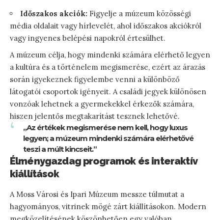
Időszakos akciók:
Figyelje a múzeum közösségi
média oldalait vagy hírlevelét, ahol időszakos akciókról
vagy ingyenes belépési napokról értesülhet.
A múzeum célja, hogy mindenki számára elérhető legyen
a kultúra és a történelem megismerése, ezért az árazás
során igyekeznek figyelembe venni a különböző
látogatói csoportok igényeit. A családi jegyek különösen
vonzóak lehetnek a gyermekekkel érkezők számára,
hiszen jelentős megtakarítást tesznek lehetővé.
„Az értékek megismerése nem kell, hogy luxus
legyen; a múzeum mindenki számára elérhetővé
teszi a múlt kincseit.”
Élménygazdag programok és interaktív
kiállítások
A Moss Városi és Ipari Múzeum messze túlmutat a
hagyományos, vitrinek mögé zárt kiállításokon. Modern
megközelítésének köszönhetően egy valóban