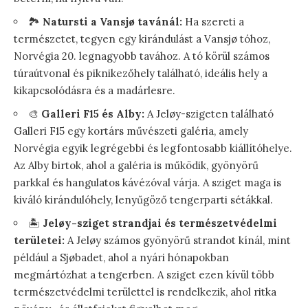
🏞️
Natursti a Vansjø tavánál:
Ha szereti a
természetet, tegyen egy kirándulást a Vansjø tóhoz,
Norvégia 20. legnagyobb tavához. A tó körül számos
túraútvonal és piknikezőhely található, ideális hely a
kikapcsolódásra és a madárlesre.
🎨
Galleri F15 és Alby:
A Jeløy-szigeten található
Galleri F15 egy kortárs művészeti galéria, amely
Norvégia egyik legrégebbi és legfontosabb kiállítóhelye.
Az Alby birtok, ahol a galéria is működik, gyönyörű
parkkal és hangulatos kávézóval várja. A sziget maga is
kiváló kirándulóhely, lenyűgöző tengerparti sétákkal.
🏝️
Jeløy-sziget strandjai és természetvédelmi
területei:
A Jeløy számos gyönyörű strandot kínál, mint
például a Sjøbadet, ahol a nyári hónapokban
megmártózhat a tengerben. A sziget ezen kívül több
természetvédelmi területtel is rendelkezik, ahol ritka