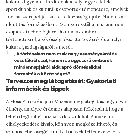
különös figyelmet fordítanak a helyi egyesületek,
sportklubok és kulturális csoportok történetére, amelyek
fontos szerepet játszottak a közösség építésében és az
identitás formálásában. Ezen keresztül a múzeum nem
csupán a technológiáról, hanem az emberi
történetekről, a közösségi összetartozásról és a helyi
kultúra gazdagságáról is mesél.
„A történelem nem csak nagy eseményekről és
vezetőkről szól, hanem az egyszerű emberek
mindennapjairól, akik apró döntéseikkel
formálták a közösséget.”
Tervezze meg látogatását: Gyakorlati
információk és tippek
A Moss Városi és Ipari Múzeum meglátogatása egy olyan
élmény, amelyre érdemes alaposan felkészülni, hogy a
lehető legtöbbet hozhassa ki az időből. A múzeum
elhelyezkedése kiváló, könnyen megközelíthető, és
számos lehetőséget kínál a környék felfedezésére is.