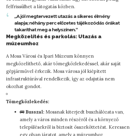
felfrissülhet a látogatás közben.
„A jól megtervezett utazás a sikeres élmény
alapja; néhány perc előzetes tájékozódás órákat
takaríthat meg a helyszínen.”
Megközelítés és parkolás: Utazás a
múzeumhoz
A Moss Városi és Ipari Múzeum könnyen
megközelíthető, akár tömegközlekedéssel, akár saját
gépjárművel érkezik. Moss városa jól kiépített
infrastruktúrával rendelkezik, így az odajutás nem
okozhat gondot.
Tömegközlekedés:
🚌
Busszal:
Mossnak kiterjedt buszhálózata van,
amely a város minden részéről és a környező
településekről is biztosít összeköttetést. Keressen
egy olyan járatot, amely a múzeumhoz