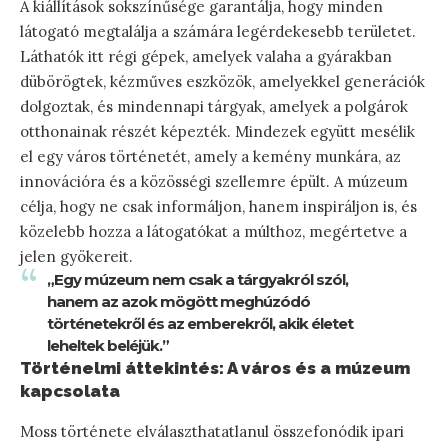
A kiállítások sokszínűsége garantálja, hogy minden
látogató megtalálja a számára legérdekesebb területet.
Láthatók itt régi gépek, amelyek valaha a gyárakban
dübörögtek, kézműves eszközök, amelyekkel generációk
dolgoztak, és mindennapi tárgyak, amelyek a polgárok
otthonainak részét képezték. Mindezek együtt mesélik
el egy város történetét, amely a kemény munkára, az
innovációra és a közösségi szellemre épült. A múzeum
célja, hogy ne csak informáljon, hanem inspiráljon is, és
közelebb hozza a látogatókat a múlthoz, megértetve a
jelen gyökereit.
„Egy múzeum nem csak a tárgyakról szól,
hanem az azok mögött meghúzódó
történetekről és az emberekről, akik életet
leheltek beléjük.”
Történelmi áttekintés: A város és a múzeum
kapcsolata
Moss története elválaszthatatlanul összefonódik ipari