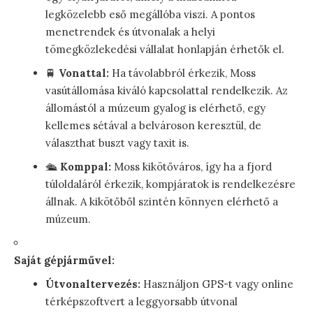
legközelebb eső megállóba viszi. A pontos
menetrendek és útvonalak a helyi
tömegközlekedési vállalat honlapján érhetők el.
🚆
Vonattal:
Ha távolabbról érkezik, Moss
vasútállomása kiváló kapcsolattal rendelkezik. Az
állomástól a múzeum gyalog is elérhető, egy
kellemes sétával a belvároson keresztül, de
választhat buszt vagy taxit is.
🛳️
Komppal:
Moss kikötőváros, így ha a fjord
túloldaláról érkezik, kompjáratok is rendelkezésre
állnak. A kikötőből szintén könnyen elérhető a
múzeum.
Saját gépjárművel:
Útvonaltervezés:
Használjon GPS-t vagy online
térképszoftvert a leggyorsabb útvonal