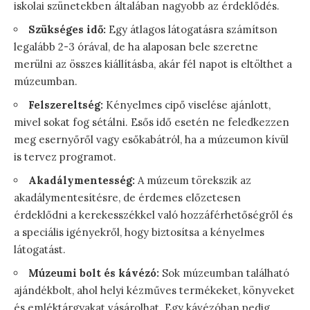
iskolai szünetekben általában nagyobb az érdeklődés.
Szükséges idő:
Egy átlagos látogatásra számítson
legalább 2-3 órával, de ha alaposan bele szeretne
merülni az összes kiállításba, akár fél napot is eltölthet a
múzeumban.
Felszereltség:
Kényelmes cipő viselése ajánlott,
mivel sokat fog sétálni. Esős idő esetén ne feledkezzen
meg esernyőről vagy esőkabátról, ha a múzeumon kívül
is tervez programot.
Akadálymentesség:
A múzeum törekszik az
akadálymentesítésre, de érdemes előzetesen
érdeklődni a kerekesszékkel való hozzáférhetőségről és
a speciális igényekről, hogy biztosítsa a kényelmes
látogatást.
Múzeumi bolt és kávézó:
Sok múzeumban található
ajándékbolt, ahol helyi kézműves termékeket, könyveket
és emléktárgyakat vásárolhat. Egy kávézóban pedig