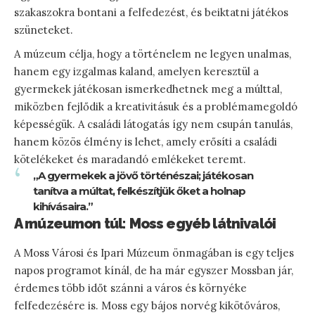
szakaszokra bontani a felfedezést, és beiktatni játékos
szüneteket.
A múzeum célja, hogy a történelem ne legyen unalmas,
hanem egy izgalmas kaland, amelyen keresztül a
gyermekek játékosan ismerkedhetnek meg a múlttal,
miközben fejlődik a kreativitásuk és a problémamegoldó
képességük. A családi látogatás így nem csupán tanulás,
hanem közös élmény is lehet, amely erősíti a családi
kötelékeket és maradandó emlékeket teremt.
„A gyermekek a jövő történészai; játékosan
tanítva a múltat, felkészítjük őket a holnap
kihívásaira.”
A múzeumon túl: Moss egyéb látnivalói
A Moss Városi és Ipari Múzeum önmagában is egy teljes
napos programot kínál, de ha már egyszer Mossban jár,
érdemes több időt szánni a város és környéke
felfedezésére is. Moss egy bájos norvég kikötőváros,