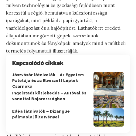
milyen technológiai és gazdasági fejlődésen ment
keresztül a régió, bemutatva a kulcsfontosságú
iparágakat, mint például a papírgyártást, a
vasfeldolgozást és a hajóépítést. Láthatók itt eredeti
állapotában megőrzött gépek, szerszámok,
dokumentumok és fényképek, amelyek mind a múltbéli
termelés folyamatait illusztrálják.
Kapcsolódó cikkek
Jászvásár látnivalók – Az Egyetem
Palotája és az Elveszett Léptek
Csarnoka
Ingolstadt közlekedés – Autóval és
vonattal Bajorországban
Edéa látnivalók – Dizangue
pálmaolaj ültetvényei