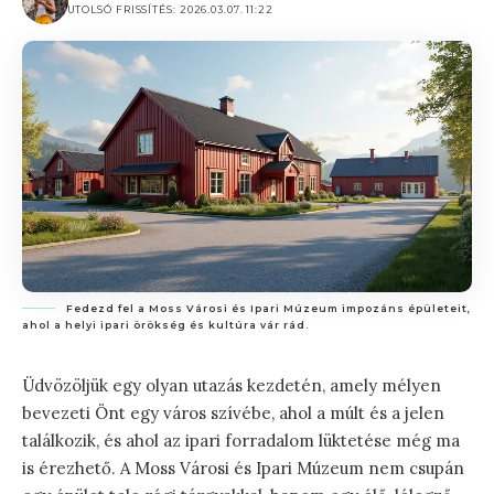
UTOLSÓ FRISSÍTÉS: 2026.03.07. 11:22
Fedezd fel a Moss Városi és Ipari Múzeum impozáns épületeit,
ahol a helyi ipari örökség és kultúra vár rád.
Üdvözöljük egy olyan utazás kezdetén, amely mélyen
bevezeti Önt egy város szívébe, ahol a múlt és a jelen
találkozik, és ahol az ipari forradalom lüktetése még ma
is érezhető. A Moss Városi és Ipari Múzeum nem csupán