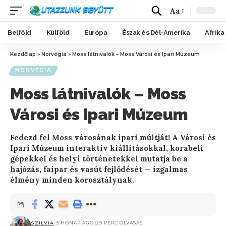
Aa
Belföld
Külföld
Európa
Észak és Dél-Amerika
Afrika
Kezdőlap
»
Norvégia
»
Moss látnivalók – Moss Városi és Ipari Múzeum
NORVÉGIA
Moss látnivalók – Moss
Városi és Ipari Múzeum
Fedezd fel Moss városának ipari múltját! A Városi és
Ipari Múzeum interaktív kiállításokkal, korabeli
gépekkel és helyi történetekkel mutatja be a
hajózás, faipar és vasút fejlődését — izgalmas
élmény minden korosztálynak.
SZILVIA
5 HÓNAP AGO
29 PERC OLVASÁS