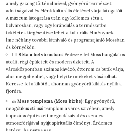
amely gazdag történelmével, gyönyörű természeti
adottságaival és élénk kulturális életével várja látogatóit.
A múzeum látogatása után egy kellemes séta a
belvárosban, vagy egy kirándulás a természetbe
tökéletes kiegészítése lehet a kulturális élménynek.
Íme néhány további látnivaló és programajánló Mossban
és környékén:
🚶‍♀️
Séta a belvárosban:
Fedezze fel Moss hangulatos
utcáit, régi épületeit és modern üzleteit. A
városközpontban számos kávézó, étterem és butik várja,
ahol megpihenhet, vagy helyi termékeket vásárolhat.
Keresse fel a kikötőt, ahonnan gyönyörű kilátás nyílik a
fjordra.
⛪
Moss temploma (Moss kirke):
Egy gyönyörű,
neogótikus stílusú templom a város szívében, amely
impozáns építészeti megoldásaival és csendes
atmoszférájával nyújt spirituális élményt. Érdemes
betérni, ha nyitva van.