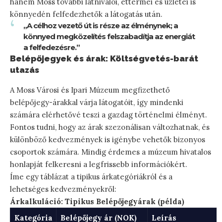
hanem Moss további látnivalói, éttermei és üzletei is
könnyedén felfedezhetők a látogatás után.
„A célhoz vezető út is része az élménynek; a
könnyed megközelítés felszabadítja az energiát
a felfedezésre.”
Belépőjegyek és árak: Költségvetés-barát
utazás
A Moss Városi és Ipari Múzeum megfizethető
belépőjegy-árakkal várja látogatóit, így mindenki
számára elérhetővé teszi a gazdag történelmi élményt.
Fontos tudni, hogy az árak szezonálisan változhatnak, és
különböző kedvezmények is igénybe vehetők bizonyos
csoportok számára. Mindig érdemes a múzeum hivatalos
honlapját felkeresni a legfrissebb információkért.
Íme egy táblázat a tipikus árkategóriákról és a
lehetséges kedvezményekről:
Árkalkuláció: Tipikus Belépőjegyárak (példa)
Kategória
Belépőjegy ár (NOK)
Leírás