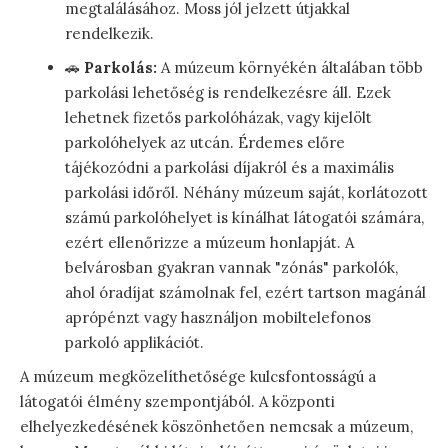
megtalálásához. Moss jól jelzett útjakkal
rendelkezik.
🚗
Parkolás:
A múzeum környékén általában több
parkolási lehetőség is rendelkezésre áll. Ezek
lehetnek fizetős parkolóházak, vagy kijelölt
parkolóhelyek az utcán. Érdemes előre
tájékozódni a parkolási díjakról és a maximális
parkolási időről. Néhány múzeum saját, korlátozott
számú parkolóhelyet is kínálhat látogatói számára,
ezért ellenőrizze a múzeum honlapját. A
belvárosban gyakran vannak "zónás" parkolók,
ahol óradíjat számolnak fel, ezért tartson magánál
aprópénzt vagy használjon mobiltelefonos
parkoló applikációt.
A múzeum megközelíthetősége kulcsfontosságú a
látogatói élmény szempontjából. A központi
elhelyezkedésének köszönhetően nemcsak a múzeum,