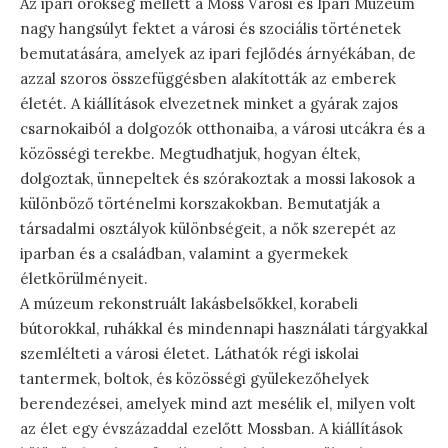
Az ipari örökség mellett a Moss Városi és Ipari Múzeum
nagy hangsúlyt fektet a városi és szociális történetek
bemutatására, amelyek az ipari fejlődés árnyékában, de
azzal szoros összefüggésben alakították az emberek
életét. A kiállítások elvezetnek minket a gyárak zajos
csarnokaiból a dolgozók otthonaiba, a városi utcákra és a
közösségi terekbe. Megtudhatjuk, hogyan éltek,
dolgoztak, ünnepeltek és szórakoztak a mossi lakosok a
különböző történelmi korszakokban. Bemutatják a
társadalmi osztályok különbségeit, a nők szerepét az
iparban és a családban, valamint a gyermekek
életkörülményeit.
A múzeum rekonstruált lakásbelsőkkel, korabeli
bútorokkal, ruhákkal és mindennapi használati tárgyakkal
szemlélteti a városi életet. Láthatók régi iskolai
tantermek, boltok, és közösségi gyülekezőhelyek
berendezései, amelyek mind azt mesélik el, milyen volt
az élet egy évszázaddal ezelőtt Mossban. A kiállítások