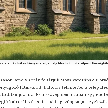
zleteit és békés környezetét, amely ideális turistacélpont Norvégiáb
záson, amely során feltárjuk Moss városának, Norvé
yűgöző látnivalóit, különös tekintettel a település
atott templomra. Ez a szöveg nem csupán egy épüle
gió kulturális és spirituális gazdagságát igyekszik