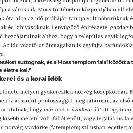
épült háznál; a közösség központja, a generációk em
kája a városnak. Moss történelmi központjában elhel
 óta állja az idő próbáját, tanúja volt háborúknak 
ak és kihívásoknak. Lenyűgöző építészete, gazdag be
d hozzájárulnak ahhoz, hogy a település egyik legf
n. Az ide vezető út önmagában is egyfajta zarándoklat
e.
séket suttognak, és a Moss templom falai között a
 életre kel.”
kerei és a korai idők
rténete mélyen gyökerezik a norvég középkorban. B
nehéz abszolút pontossággal meghatározni, az első 
rra utalnak, hogy
már a 13. században állt itt egy tem
 kisebb méretű volt, fából épült, vagy legalábbis fa 
kus norvég stavkirke (fatemplom) stílusban, esetleg 