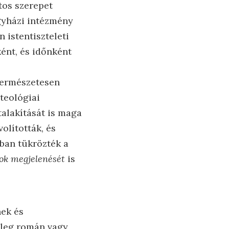
tos szerepet
egyházi intézmény
istentiszteleti
ént, és időnként
 természetesen
 teológiai
talakítását is maga
olították, és
bban tükrözték a
tok megjelenését
is
nek és
űleg román vagy