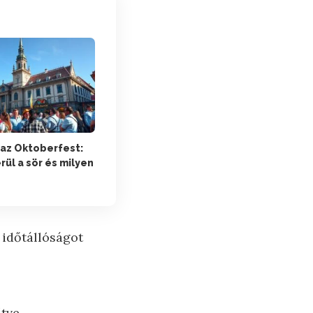
az Oktoberfest:
ül a sör és milyen
 időtállóságot
tve.