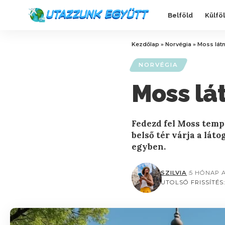
Belföld
Külfö
Kezdőlap
»
Norvégia
»
Moss lát
NORVÉGIA
Moss lá
Fedezd fel Moss temp
belső tér várja a lát
egyben.
SZILVIA
5 HÓNAP 
UTOLSÓ FRISSÍTÉS: 