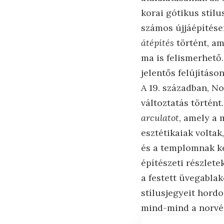
korai gótikus stílu
számos újjáépítésen
átépítés
történt, am
ma is felismerhető.
jelentős felújításon
A 19. században, N
változtatás történt
arculatot
, amely a 
esztétikaiak voltak
és a templomnak ké
építészeti részlete
a festett üvegabla
stílusjegyeit hordo
mind-mind a norvé