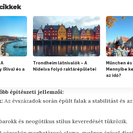
cikkek
 A
Trondheim látnivalók – A
München és 
 (Riva) és a
Nidelva folyó raktárépületei
Mennyibe ker
az idő?
bb építészeti jellemzői:
k:
Az évszázadok során épült falak a stabilitást és az
barokk és neogótikus stílus keveredését tükrözik.
A városkép meghatározó eleme, gyakran órával díszí