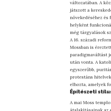
változatában. A kö
játszott a kereske
növekedéséhez és f
helyként funkcioná
még tárgyalások szí
A 16. századi refo
Mossban is éreztett
paradigmaváltást j
után vonta. A katol
egyszerűbb, puritá
protestáns hitelvek
elhozta, amelyek f
Építészeti stíl
A mai Moss templom
átalakításainak az