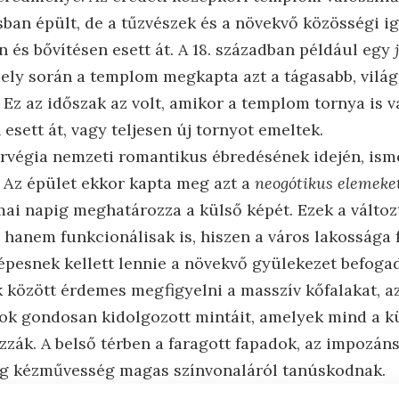
sban épült, de a tűzvészek és a növekvő közösségi i
 és bővítésen esett át. A 18. században például egy
ely során a templom megkapta azt a tágasabb, világ
 Ez az időszak az volt, amikor a templom tornya is 
 esett át, vagy teljesen új tornyot emeltek.
orvégia nemzeti romantikus ébredésének idején, is
. Az épület ekkor kapta meg azt a
neogótikus elemeket
mai napig meghatározza a külső képét. Ezek a válto
, hanem funkcionálisak is, hiszen a város lakossága
pesnek kellett lennie a növekvő gyülekezet befogad
k között érdemes megfigyelni a masszív kőfalakat, az
kok gondosan kidolgozott mintáit, amelyek mind a 
zzák. A belső térben a faragott fapadok, az impozáns
g kézművesség magas színvonaláról tanúskodnak.