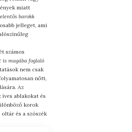
gények miatt
jelentős barokk
osabb jelleget, ami
valószínűleg
mét számos
 is magába foglaló
ztatások nem csak
 folyamatosan nőtt,
ására. Az
 íves ablakokat és
különböző korok
 oltár és a szószék