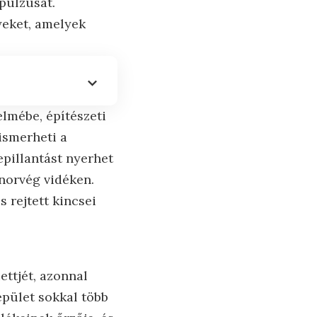
pulzusát.
yeket, amelyek
elmébe, építészeti
ismerheti a
epillantást nyerhet
 norvég vidéken.
 rejtett kincsei
ttjét, azonnal
 épület sokkal több