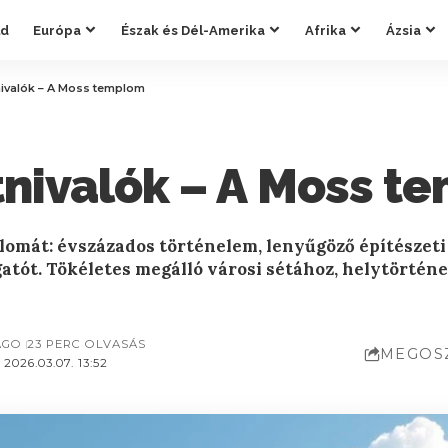
ld
Európa
Észak és Dél-Amerika
Afrika
Ázsia
nivalók – A Moss templom
tnivalók – A Moss t
lomát: évszázados történelem, lenyűgöző építészeti
ogatót. Tökéletes megálló városi sétához, helytörténe
AGO
23 PERC OLVASÁS
MEGOS
2026.03.07. 13:52