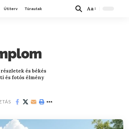
Aa
Útiterv
Túrautak
emplom
 részletek és békés
ti és fotós élmény
ZTÁS