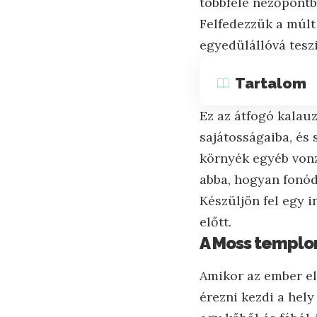
többféle nézőpontb
Felfedezzük a múlt
egyedülállóvá teszi
Tartalom
Ez az átfogó kalau
sajátosságaiba, és 
környék egyéb vonz
abba, hogyan fonódi
Készüljön fel egy i
előtt.
A Moss templo
Amikor az ember el
érezni kezdi a hely