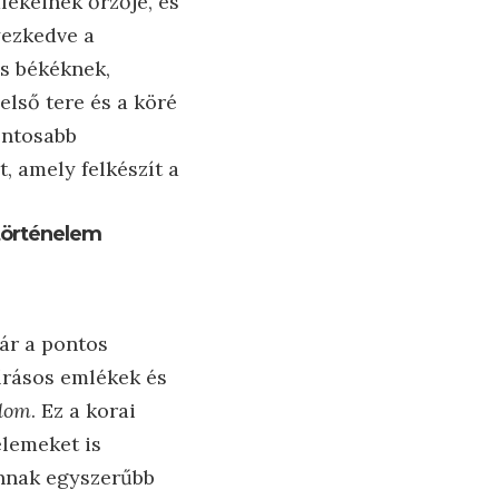
lékeinek őrzője, és
yezkedve a
és békéknek,
lső tere és a köré
ontosabb
, amely felkészít a
 történelem
ár a pontos
írásos emlékek és
plom
. Ez a korai
elemeket is
annak egyszerűbb