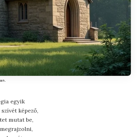
an.
gia egyik
 szívét képező,
tet mutat be,
 megrajzolni,