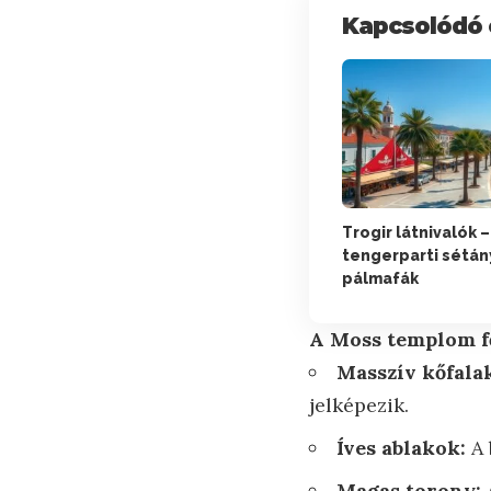
Kapcsolódó 
Trogir látnivalók –
tengerparti sétány
pálmafák
A Moss templom fő
Masszív kőfala
jelképezik.
Íves ablakok:
A 
Magas torony: