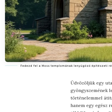
Fedezd fel a Moss templomának lenyűgöző építészeti rés
Üdvözöljük egy uta
gyöngyszemének len
történelemmel átit
hanem egy egész ré