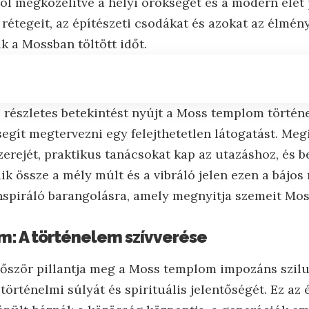
ól megközelítve a helyi örökséget és a modern élet 
 rétegeit, az építészeti csodákat és azokat az élmén
k a Mossban töltött időt.
z részletes betekintést nyújt a Moss templom történ
segít megtervezni egy felejthetetlen látogatást. Meg
erejét, praktikus tanácsokat kap az utazáshoz, és b
k össze a mély múlt és a vibráló jelen ezen a bájos
nspiráló barangolásra, amely megnyitja szemeit Moss
m: A történelem szívverése
őször pillantja meg a Moss templom impozáns szilue
 történelmi súlyát és spirituális jelentőségét. Ez az