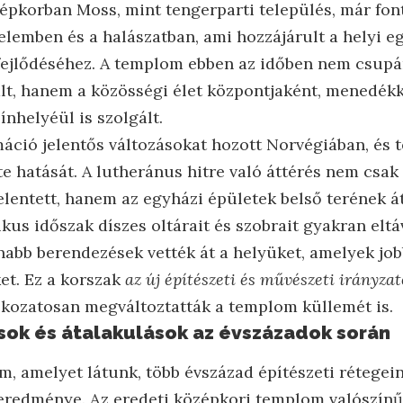
zépkorban Moss, mint tengerparti település, már fon
delemben és a halászatban, ami hozzájárult a helyi 
ejlődéséhez. A templom ebben az időben nem csupán 
lt, hanem a közösségi élet központjaként, menedékk
nhelyéül is szolgált.
rmáció jelentős változásokat hozott Norvégiában, és
e hatását. A lutheránus hitre való áttérés nem csak
elentett, hanem az egyházi épületek belső terének á
ikus időszak díszes oltárait és szobrait gyakran eltáv
nabb berendezések vették át a helyüket, amelyek jo
et. Ez a korszak
az új építészeti és művészeti irányza
okozatosan megváltoztatták a templom küllemét is.
usok és átalakulások az évszázadok során
, amelyet látunk, több évszázad építészeti rétegei
 eredménye. Az eredeti középkori templom valószín