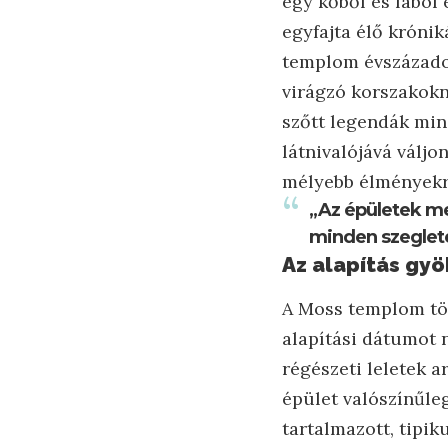
egy kőből és fából 
egyfajta élő króni
templom évszázadok
virágzó korszakokn
szőtt legendák min
látnivalójává váljo
mélyebb élményekr
„Az épületek me
minden szeglete
Az alapítás gyö
A Moss templom tö
alapítási dátumot 
régészeti leletek a
épület valószínűleg
tartalmazott, tipi