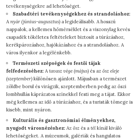
tevékenységekre ad lehetőséget.
Szabadtéri tevékenységekhez és strandoláshoz:
A
nyár (június-augusztus)
a legideálisabb. A hosszú
nappalok, a kellemes hőmérséklet és a viszonylag kevés
csapadék tökéletes feltételeket biztosít a túrázáshoz,
kerékpározáshoz, hajókázáshoz és a strandoláshoz. A
város ilyenkor a legélénkebb.
Természeti szépségek és festői tájak
felfedezéséhez:
A
tavasz vége (május)
és az
ősz eleje
(szeptember)
különösen ajánlott. Májusban a természet
zöldbe borul és virágzik, szeptemberben pedig az őszi
lombhullás káprázatos színekkel festi meg a tájat. Ekkor
még kellemes az idő a túrázáshoz, és a turisták tömege is
kisebb, mint nyáron.
Kulturális és gasztronómiai élményekhez,
nyugodt városnézéshez:
Az
ősz
és a
tél
kínál kiváló
lehetőségeket. A múzeumok, galériák és hangulatos