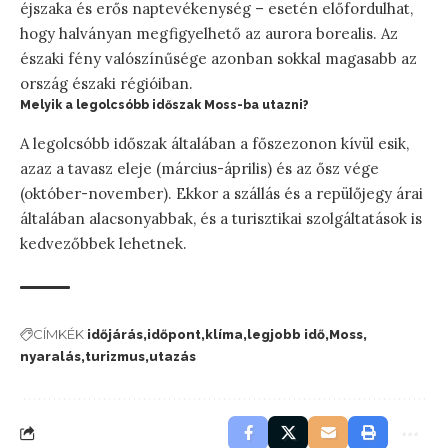
éjszaka és erős naptevékenység – esetén előfordulhat,
hogy halványan megfigyelhető az aurora borealis. Az
északi fény valószínűsége azonban sokkal magasabb az
ország északi régióiban.
Melyik a legolcsóbb időszak Moss-ba utazni?
A legolcsóbb időszak általában a főszezonon kívül esik,
azaz a tavasz eleje (március-április) és az ősz vége
(október-november). Ekkor a szállás és a repülőjegy árai
általában alacsonyabbak, és a turisztikai szolgáltatások is
kedvezőbbek lehetnek.
CÍMKÉK
időjárás
időpont
klíma
legjobb idő
Moss
nyaralás
turizmus
utazás