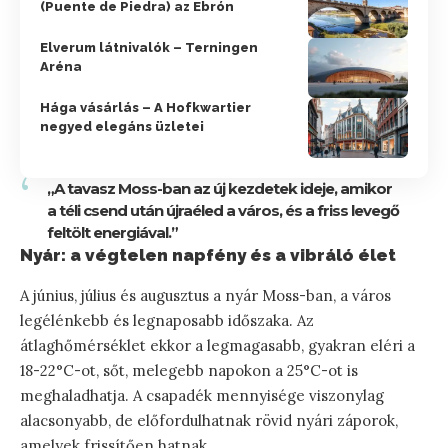
(Puente de Piedra) az Ebrón
Elverum látnivalók – Terningen
Aréna
Hága vásárlás – A Hofkwartier
negyed elegáns üzletei
„A tavasz Moss-ban az új kezdetek ideje, amikor
a téli csend után újraéled a város, és a friss levegő
feltölt energiával.”
Nyár: a végtelen napfény és a vibráló élet
A június, július és augusztus a nyár Moss-ban, a város
legélénkebb és legnaposabb időszaka. Az
átlaghőmérséklet ekkor a legmagasabb, gyakran eléri a
18-22°C-ot, sőt, melegebb napokon a 25°C-ot is
meghaladhatja. A csapadék mennyisége viszonylag
alacsonyabb, de előfordulhatnak rövid nyári záporok,
amelyek frissítően hatnak.