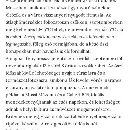
A szeptember, október és november az őszi hónapok
Moss-ban, amikor a természet gyönyörű színekbe
öltözik, és a város visszanyeri nyugodt ritmusát. Az
átlaghőmérséklet fokozatosan csökken, szeptemberben
még kellemes 10-15°C lehet, de novemberre már 5°C alá
is eshet. A
csapadék mennyisége ebben az időszakban a
legmagasabb
, főleg eső formájában, de a késő őszi
hónapokban már havazás is előfordulhat.
A nappali fény hossza jelentősen rövidül, szeptembertől
novemberig akár 12 óráról 8 órára is csökkenhet. Az őszi
időszak kiváló lehetőséget nyújt a túrázásra és a
természetfotózásra, amikor a fák levelei vörös, narancs
és arany árnyalatokban pompáznak. A múzeumok,
például a Mossi Múzeum és a Galleri F 15, ideális
menedéket nyújtanak az esős napokon, és lehetőséget
adnak a helyi kultúra és művészet megismerésére.
Érdemes meleg, vízálló ruházattal és kényelmes, vízálló
cipővel készülni. A réteges öltözködés ismét