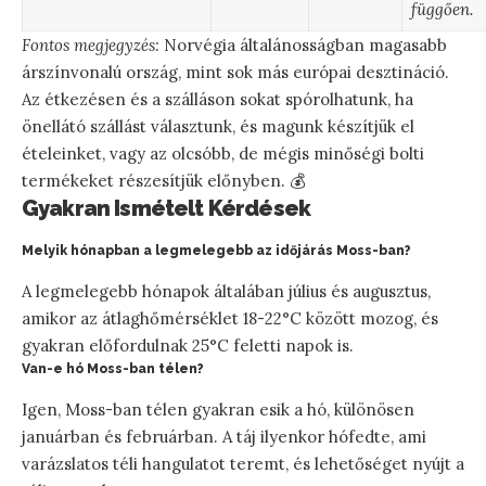
függően.
Fontos megjegyzés:
Norvégia általánosságban magasabb
árszínvonalú ország, mint sok más európai desztináció.
Az étkezésen és a szálláson sokat spórolhatunk, ha
önellátó szállást választunk, és magunk készítjük el
ételeinket, vagy az olcsóbb, de mégis minőségi bolti
termékeket részesítjük előnyben. 💰
Gyakran Ismételt Kérdések
Melyik hónapban a legmelegebb az időjárás Moss-ban?
A legmelegebb hónapok általában július és augusztus,
amikor az átlaghőmérséklet 18-22°C között mozog, és
gyakran előfordulnak 25°C feletti napok is.
Van-e hó Moss-ban télen?
Igen, Moss-ban télen gyakran esik a hó, különösen
januárban és februárban. A táj ilyenkor hófedte, ami
varázslatos téli hangulatot teremt, és lehetőséget nyújt a