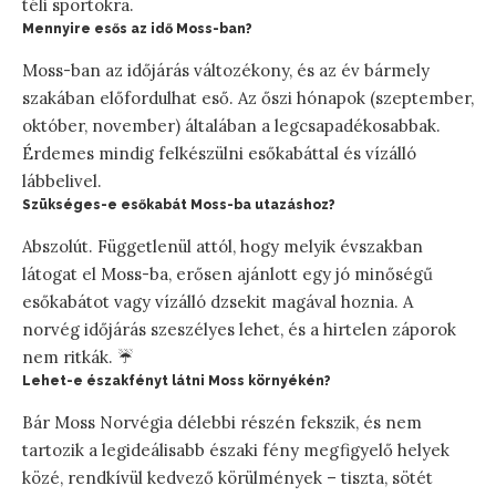
téli sportokra.
Mennyire esős az idő Moss-ban?
Moss-ban az időjárás változékony, és az év bármely
szakában előfordulhat eső. Az őszi hónapok (szeptember,
október, november) általában a legcsapadékosabbak.
Érdemes mindig felkészülni esőkabáttal és vízálló
lábbelivel.
Szükséges-e esőkabát Moss-ba utazáshoz?
Abszolút. Függetlenül attól, hogy melyik évszakban
látogat el Moss-ba, erősen ajánlott egy jó minőségű
esőkabátot vagy vízálló dzsekit magával hoznia. A
norvég időjárás szeszélyes lehet, és a hirtelen záporok
nem ritkák. ☔
Lehet-e északfényt látni Moss környékén?
Bár Moss Norvégia délebbi részén fekszik, és nem
tartozik a legideálisabb északi fény megfigyelő helyek
közé, rendkívül kedvező körülmények – tiszta, sötét