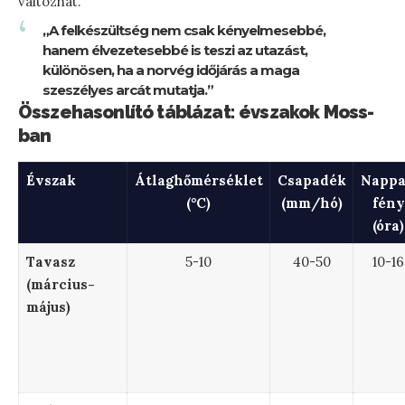
változhat.
„A felkészültség nem csak kényelmesebbé,
hanem élvezetesebbé is teszi az utazást,
különösen, ha a norvég időjárás a maga
szeszélyes arcát mutatja.”
Összehasonlító táblázat: évszakok Moss-
ban
Évszak
Átlaghőmérséklet
Csapadék
Nappa
(°C)
(mm/hó)
fény
(óra)
Tavasz
5-10
40-50
10-16
(március-
május)