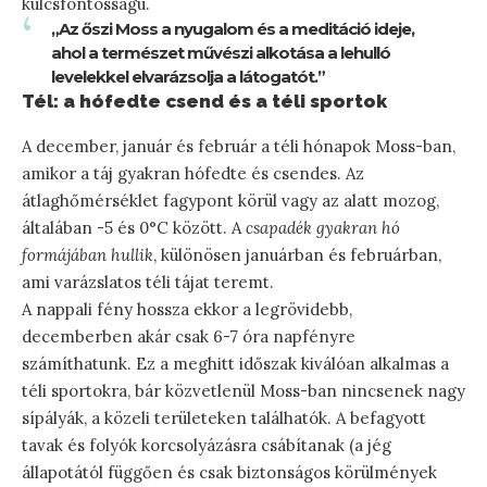
kulcsfontosságú.
„Az őszi Moss a nyugalom és a meditáció ideje,
ahol a természet művészi alkotása a lehulló
levelekkel elvarázsolja a látogatót.”
Tél: a hófedte csend és a téli sportok
A december, január és február a téli hónapok Moss-ban,
amikor a táj gyakran hófedte és csendes. Az
átlaghőmérséklet fagypont körül vagy az alatt mozog,
általában -5 és 0°C között. A
csapadék gyakran hó
formájában hullik
, különösen januárban és februárban,
ami varázslatos téli tájat teremt.
A nappali fény hossza ekkor a legrövidebb,
decemberben akár csak 6-7 óra napfényre
számíthatunk. Ez a meghitt időszak kiválóan alkalmas a
téli sportokra, bár közvetlenül Moss-ban nincsenek nagy
sípályák, a közeli területeken találhatók. A befagyott
tavak és folyók korcsolyázásra csábítanak (a jég
állapotától függően és csak biztonságos körülmények