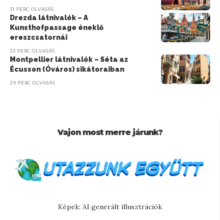
31 PERC OLVASÁS
Drezda látnivalók – A
Kunsthofpassage éneklő
ereszcsatornái
33 PERC OLVASÁS
Montpellier látnivalók – Séta az
Écusson (Óváros) sikátoraiban
29 PERC OLVASÁS
Vajon most merre járunk?
Képek: AI generált illusztrációk