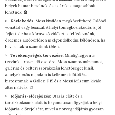
helyek hamar betelnek, és az árak is magasabbak
lehetnek. 🏨
Közlekedés:
Moss kiválóan megközelíthető Oslóból
vonattal vagy busszal. A helyi tömegközlekedés is jól
fejlett, de ha a környező vidéket is felfedeznénk,
érdemes autóbérlésen is elgondolkodni, különösen, ha
havas utakra számítunk télen.
Tevékenységek tervezése:
Mindig legyen B
tervünk a rossz idő esetére. Moss számos múzeumot,
galériát és beltéri szórakozási lehetőséget kínál,
amelyek esős napokon is kellemes időtöltést
biztosítanak. A Galleri F 15 és a Mossi Múzeum kiváló
alternatívák. 🎨
Időjárás-előrejelzés:
Utazás előtt és a
tartózkodásunk alatt is folyamatosan figyeljük a helyi
időjárás-előrejelzést, mivel a norvég időjárás gyorsan