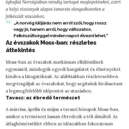
éghajlat Norvégiában mindig tartogat meglepetéseket, ezért
a helyi viszonyok alapos ismerete elengedhetetlen a
felkészült utazáshoz.
„A norvég időjárás nem arról szól, hogy rossz
vagy jó, hanem arról, hogy változatos.
Felkészültséggel minden napot élvezni lehet.”
Az évszakok Moss-ban: részletes
áttekintés
Moss-ban az évszakok markánsan elkülönülnek
egymástól, mindegyik egyedi hangulatot és élményeket
kínálva a látogatóknak. Az alábbiakban részletesebben
megvizsgáljuk az évszakokat, hogy segítsünk kiválasztani
a legmegfelelőbb időpontot az utazáshoz.
Tavasz: az ébredő természet
A március, április és május a tavaszi hónapok Moss-ban,
amikor a természet lassan ébredezik a téli álmából. Az
átlaghőmérséklet ebben az időszakban fokozatosan