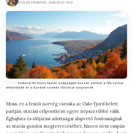
UTOLSÓ FRISSÍTÉS: 2026.03.07. 19:51
Fedezd fel Moss festői szépségét ősszel, amikor a fák színei
elbűvölőek és a fjordok csodás látványt nyújtanak.
Moss, ez a festői norvég városka az Oslo-fjord keleti
partján, utazási célpontként egyre népszerűbbé válik.
Éghajlata és időjárási adottságai alapvető fontosságúak
az utazás gondos megtervezéséhez, hiszen nem csupán