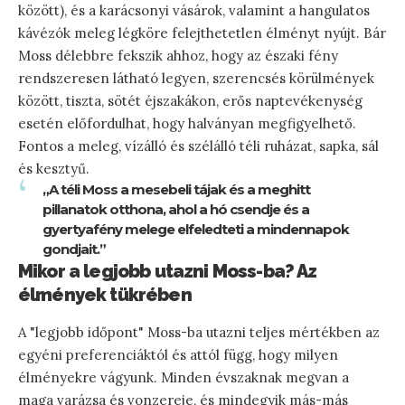
között), és a karácsonyi vásárok, valamint a hangulatos
kávézók meleg légköre felejthetetlen élményt nyújt. Bár
Moss délebbre fekszik ahhoz, hogy az északi fény
rendszeresen látható legyen, szerencsés körülmények
között, tiszta, sötét éjszakákon, erős naptevékenység
esetén előfordulhat, hogy halványan megfigyelhető.
Fontos a meleg, vízálló és szélálló téli ruházat, sapka, sál
és kesztyű.
„A téli Moss a mesebeli tájak és a meghitt
pillanatok otthona, ahol a hó csendje és a
gyertyafény melege elfeledteti a mindennapok
gondjait.”
Mikor a legjobb utazni Moss-ba? Az
élmények tükrében
A "legjobb időpont" Moss-ba utazni teljes mértékben az
egyéni preferenciáktól és attól függ, hogy milyen
élményekre vágyunk. Minden évszaknak megvan a
maga varázsa és vonzereje, és mindegyik más-más