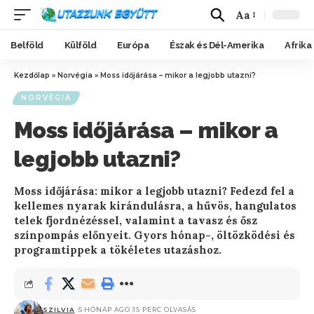
Aa
Belföld
Külföld
Európa
Észak és Dél-Amerika
Afrika
Kezdőlap
»
Norvégia
»
Moss időjárása – mikor a legjobb utazni?
NORVÉGIA
Moss időjárása – mikor a
legjobb utazni?
Moss időjárása: mikor a legjobb utazni? Fedezd fel a
kellemes nyarak kirándulásra, a hűvös, hangulatos
telek fjordnézéssel, valamint a tavasz és ősz
színpompás előnyeit. Gyors hónap-, öltözködési és
programtippek a tökéletes utazáshoz.
SZILVIA
5 HÓNAP AGO
15 PERC OLVASÁS