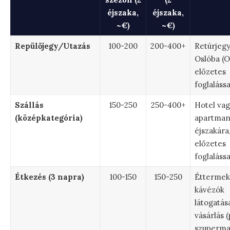
éjszaka,
éjszaka,
~€)
~€)
Repülőjegy/Utazás
100-200
200-400+
Retúrjeg
Oslóba (O
előzetes
foglalássa
Szállás
150-250
250-400+
Hotel vag
(középkategória)
apartman
éjszakára
előzetes
foglalássa
Étkezés (3 napra)
100-150
150-250
Éttermek
kávézók
látogatása
vásárlás (
szuperma