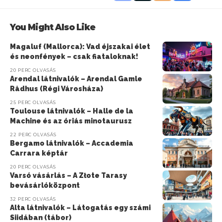
You Might Also Like
Magaluf (Mallorca): Vad éjszakai élet
és neonfények – csak fiataloknak!
20 PERC OLVASÁS
Arendal látnivalók – Arendal Gamle
Rådhus (Régi Városháza)
25 PERC OLVASÁS
Toulouse látnivalók – Halle de la
Machine és az óriás minotaurusz
22 PERC OLVASÁS
Bergamo látnivalók – Accademia
Carrara képtár
20 PERC OLVASÁS
Varsó vásárlás – A Złote Tarasy
bevásárlóközpont
32 PERC OLVASÁS
Alta látnivalók – Látogatás egy számi
Siidában (tábor)