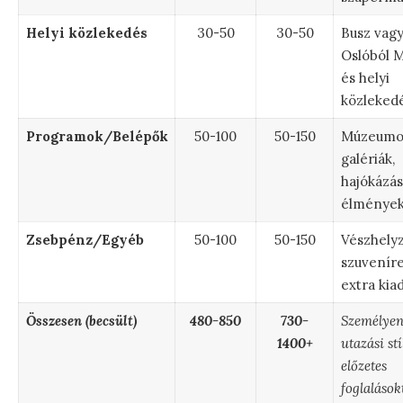
Helyi közlekedés
30-50
30-50
Busz vagy
Oslóból 
és helyi
közlekedé
Programok/Belépők
50-100
50-150
Múzeumo
galériák,
hajókázás
élmények
Zsebpénz/Egyéb
50-100
50-150
Vészhelyz
szuveníre
extra kia
Összesen (becsült)
480-850
730-
Személyen
1400+
utazási stí
előzetes
foglalások