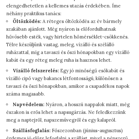
elengedhetetlen a kellemes utazás érdekében. Íme
néhány praktikus tanács:
Öltözködés:
A réteges öltözködés az év bármely
szakában ajánlott. Még nyáron is előfordulhatnak
hűvösebb esték, vagy hirtelen hőmérséklet-csökkenés.
Télre készüljünk vastag, meleg, vízálló és szélálló
ruházattal, míg a tavaszi és őszi hónapokban egy vízálló
kabát és egy réteg meleg ruha is hasznos lehet.
Vízálló felszerelés:
Egy jó minőségű esőkabát és
vízálló cipő vagy bakancs létfontosságú, különösen a
tavaszi és őszi hónapokban, amikor a csapadékos napok
száma magasabb.
Napvédelem:
Nyáron, a hosszú nappalok miatt, még
északon is erős lehet a napsugárzás. Ne feledkezzünk
meg a naptejről, napszemüvegről és egy kalapról.
Szállásfoglalás:
Főszezonban (június-augusztus)
érdemes jó előre lefoglalni a szállást, mivel a népszerű