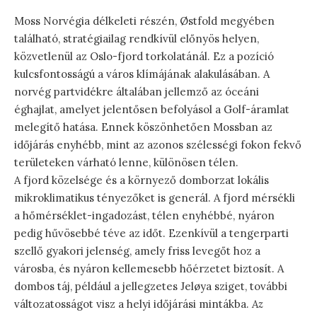
Moss Norvégia délkeleti részén, Østfold megyében
található, stratégiailag rendkívül előnyös helyen,
közvetlenül az Oslo-fjord torkolatánál. Ez a pozíció
kulcsfontosságú a város klímájának alakulásában. A
norvég partvidékre általában jellemző az óceáni
éghajlat, amelyet jelentősen befolyásol a Golf-áramlat
melegítő hatása. Ennek köszönhetően Mossban az
időjárás enyhébb, mint az azonos szélességi fokon fekvő
területeken várható lenne, különösen télen.
A fjord közelsége és a környező domborzat lokális
mikroklimatikus tényezőket is generál. A fjord mérsékli
a hőmérséklet-ingadozást, télen enyhébbé, nyáron
pedig hűvösebbé téve az időt. Ezenkívül a tengerparti
szellő gyakori jelenség, amely friss levegőt hoz a
városba, és nyáron kellemesebb hőérzetet biztosít. A
dombos táj, például a jellegzetes Jeløya sziget, további
változatosságot visz a helyi időjárási mintákba.
Az