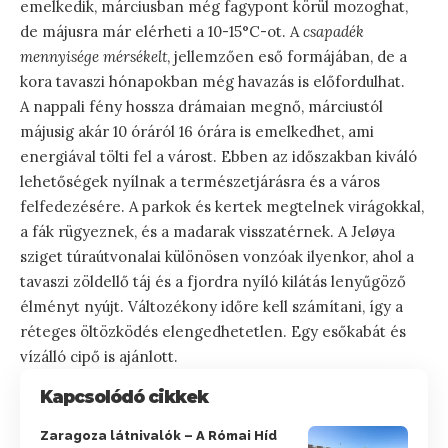
emelkedik, márciusban még fagypont körül mozoghat,
de májusra már elérheti a 10-15°C-ot. A
csapadék
mennyisége mérsékelt
, jellemzően eső formájában, de a
kora tavaszi hónapokban még havazás is előfordulhat.
A nappali fény hossza drámaian megnő, márciustól
májusig akár 10 óráról 16 órára is emelkedhet, ami
energiával tölti fel a várost. Ebben az időszakban kiváló
lehetőségek nyílnak a természetjárásra és a város
felfedezésére. A parkok és kertek megtelnek virágokkal,
a fák rügyeznek, és a madarak visszatérnek. A Jeløya
sziget túraútvonalai különösen vonzóak ilyenkor, ahol a
tavaszi zöldellő táj és a fjordra nyíló kilátás lenyűgöző
élményt nyújt. Változékony időre kell számítani, így a
réteges öltözködés elengedhetetlen. Egy esőkabát és
vízálló cipő is ajánlott.
Kapcsolódó cikkek
Zaragoza látnivalók – A Római Híd