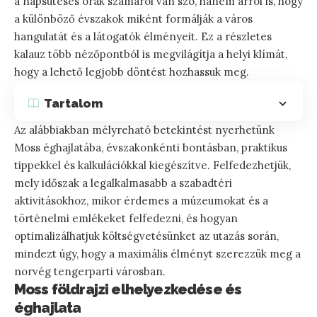
a napsütéses órák számáról van szó, hanem arról is, hogy
a különböző évszakok miként formálják a város
hangulatát és a látogatók élményeit. Ez a részletes
kalauz több nézőpontból is megvilágítja a helyi klímát,
hogy a lehető legjobb döntést hozhassuk meg.
Tartalom
Az alábbiakban mélyreható betekintést nyerhetünk
Moss éghajlatába, évszakonkénti bontásban, praktikus
tippekkel és kalkulációkkal kiegészítve. Felfedezhetjük,
mely időszak a legalkalmasabb a szabadtéri
aktivitásokhoz, mikor érdemes a múzeumokat és a
történelmi emlékeket felfedezni, és hogyan
optimalizálhatjuk költségvetésünket az utazás során,
mindezt úgy, hogy a maximális élményt szerezzük meg a
norvég tengerparti városban.
Moss földrajzi elhelyezkedése és
éghajlata