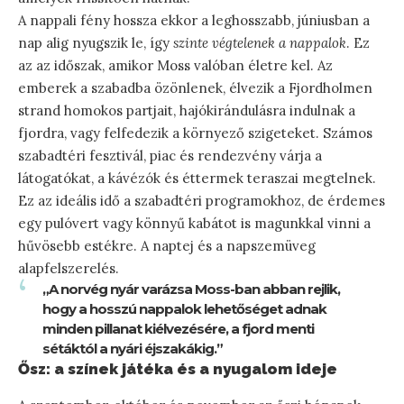
A nappali fény hossza ekkor a leghosszabb, júniusban a
nap alig nyugszik le, így
szinte végtelenek a nappalok
. Ez
az az időszak, amikor Moss valóban életre kel. Az
emberek a szabadba özönlenek, élvezik a Fjordholmen
strand homokos partjait, hajókirándulásra indulnak a
fjordra, vagy felfedezik a környező szigeteket. Számos
szabadtéri fesztivál, piac és rendezvény várja a
látogatókat, a kávézók és éttermek teraszai megtelnek.
Ez az ideális idő a szabadtéri programokhoz, de érdemes
egy pulóvert vagy könnyű kabátot is magunkkal vinni a
hűvösebb estékre. A naptej és a napszemüveg
alapfelszerelés.
„A norvég nyár varázsa Moss-ban abban rejlik,
hogy a hosszú nappalok lehetőséget adnak
minden pillanat kiélvezésére, a fjord menti
sétáktól a nyári éjszakákig.”
Ősz: a színek játéka és a nyugalom ideje