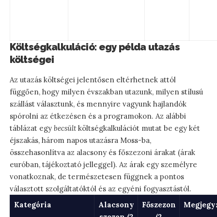
Költségkalkuláció: egy példa utazás
költségei
Az utazás költségei jelentősen eltérhetnek attól
függően, hogy milyen évszakban utazunk, milyen stílusú
szállást választunk, és mennyire vagyunk hajlandók
spórolni az étkezésen és a programokon. Az alábbi
táblázat egy
becsült
költségkalkulációt mutat be egy két
éjszakás, három napos utazásra Moss-ba,
összehasonlítva az alacsony és főszezoni árakat (árak
euróban, tájékoztató jelleggel). Az árak egy személyre
vonatkoznak, de természetesen függnek a pontos
választott szolgáltatóktól és az egyéni fogyasztástól.
Kategória
Alacsony
Főszezon
Megjegy
szezon (2
(2