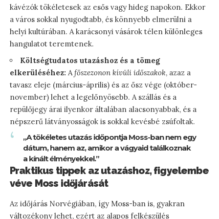
kávézók tökéletesek az esős vagy hideg napokon. Ekkor
a város sokkal nyugodtabb, és könnyebb elmerülni a
helyi kultúrában. A karácsonyi vásárok télen különleges
hangulatot teremtenek.
Költségtudatos utazáshoz és a tömeg
elkerüléséhez:
A
főszezonon kívüli időszakok
, azaz a
tavasz eleje (március-április) és az ősz vége (október-
november) lehet a legelőnyösebb. A szállás és a
repülőjegy árai ilyenkor általában alacsonyabbak, és a
népszerű látványosságok is sokkal kevésbé zsúfoltak.
„A tökéletes utazás időpontja Moss-ban nem egy
dátum, hanem az, amikor a vágyaid találkoznak
a kínált élményekkel.”
Praktikus tippek az utazáshoz, figyelembe
véve Moss időjárását
Az időjárás Norvégiában, így Moss-ban is, gyakran
változékony lehet, ezért az alapos felkészülés