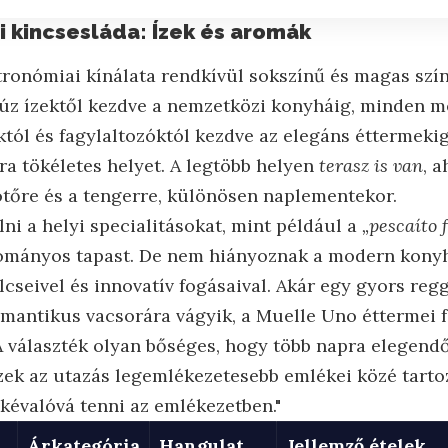
i kincsesláda: Ízek és aromák
ronómiai kínálata rendkívül sokszínű és magas szín
lúz ízektől kezdve a nemzetközi konyháig, minden me
tól és fagylaltozóktól kezdve az elegáns éttermeki
ra tökéletes helyet. A legtöbb helyen
terasz is van
, 
kötőre és a tengerre, különösen naplementekor.
i a helyi specialitásokat, mint például a
„pescaíto f
yományos tapast. De nem hiányoznak a modern kony
cseivel és innovatív fogásaival. Akár egy gyors regg
omantikus vacsorára vágyik, a Muelle Uno éttermei f
A választék olyan bőséges, hogy több napra elegendő
 ízek az utazás legemlékezetesebb emlékei közé tart
kkévalóvá tenni az emlékezetben."
Árkategória
Hangulat
Jellemző ételek