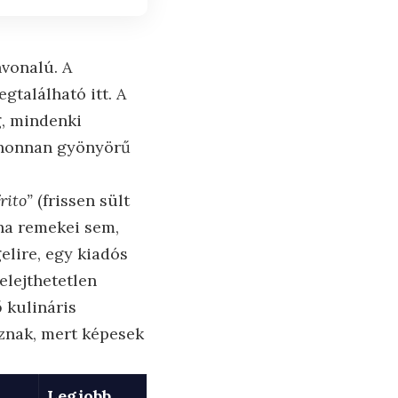
vonalú. A
gtalálható itt. A
g, mindenki
ahonnan gyönyörű
rito”
(frissen sült
ha remekei sem,
elire, egy kiadós
elejthetetlen
 kulináris
oznak, mert képesek
Legjobb