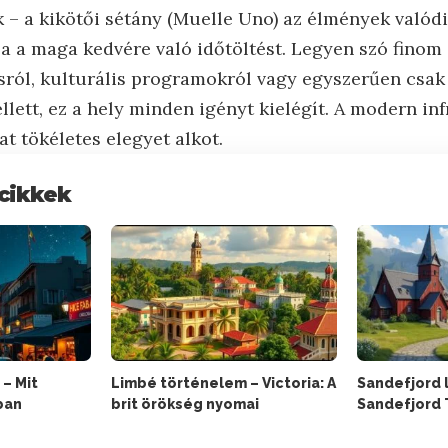
 – a kikötői sétány (Muelle Uno) az élmények valódi
a a maga kedvére való időtöltést. Legyen szó finom 
sról, kulturális programokról vagy egyszerűen csa
llett, ez a hely minden igényt kielégít. A modern in
t tökéletes elegyet alkot.
cikkek
 – Mit
Limbé történelem – Victoria: A
Sandefjord l
ban
brit örökség nyomai
Sandefjord
?