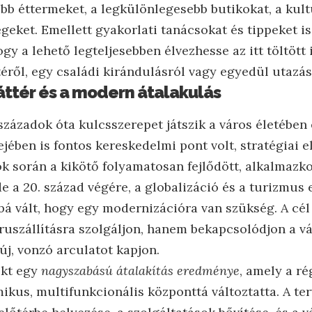
bb éttermeket, a legkülönlegesebb butikokat, a kult
geket. Emellett gyakorlati tanácsokat és tippeket i
gy a lehető legteljesebben élvezhesse az itt töltött 
éről, egy családi kirándulásról vagy egyedül utazás
áttér és a modern átalakulás
zázadok óta kulcsszerepet játszik a város életében 
ejében is fontos kereskedelmi pont volt, stratégiai 
ok során a kikötő folyamatosan fejlődött, alkalmazk
e a 20. század végére, a globalizáció és a turizmus 
á vált, hogy egy modernizációra van szükség. A cél 
ruszállításra szolgáljon, hanem bekapcsolódjon a vá
új, vonzó arculatot kapjon.
ekt egy
nagyszabású átalakítás eredménye
, amely a ré
ikus, multifunkcionális központtá változtatta. A te