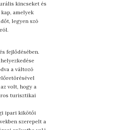
urális kincseket és
s kap, amelyek
időt, legyen szó
ról.
és fejlődésében.
elhelyezkedése
odva a változó
előretörésével
az volt, hogy a
ros turisztikai
gi ipari kikötői
rvekben szerepelt a