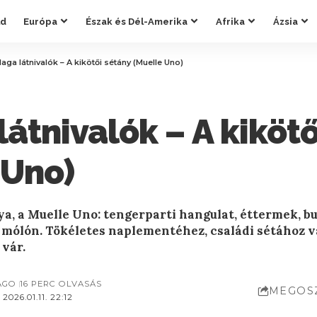
ld
Európa
Észak és Dél-Amerika
Afrika
Ázsia
aga látnivalók – A kikötői sétány (Muelle Uno)
átnivalók – A kikötő
 Uno)
a, a Muelle Uno: tengerparti hangulat, éttermek, bu
mólón. Tökéletes naplementéhez, családi sétához v
 vár.
AGO
16 PERC OLVASÁS
MEGOS
026.01.11. 22:12