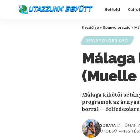
Belföld
Külfö
Kezdőlap
»
Spanyolország
»
Mál
SPANYOLORSZÁG
Málaga l
(Muelle
Málaga kikötői sétány
programok az árnyas 
borral — felfedezésre
SZILVIA
7 HÓNAP 
UTOLSÓ FRISSÍTÉS: 2