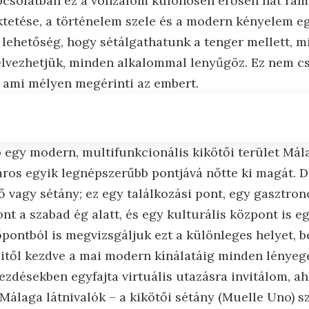
csolatban ez a vonzalom különösen erősen hat rám, 
üktetése, a történelem szele és a modern kényelem 
a lehetőség, hogy sétálgathatunk a tenger mellett, m
 élvezhetjük, minden alkalommal lenyűgöz. Ez nem cs
 ami mélyen megérinti az embert.
egy modern, multifunkcionális kikötői terület Mál
áros egyik legnépszerűbb pontjává nőtte ki magát. D
ő vagy sétány; ez egy találkozási pont, egy gasztro
t a szabad ég alatt, és egy kulturális központ is e
pontból is megvizsgáljuk ezt a különleges helyet, 
itől kezdve a mai modern kínálatáig minden lényege
ezdésekben egyfajta virtuális utazásra invitálom, ah
álaga látnivalók – a kikötői sétány (Muelle Uno) s