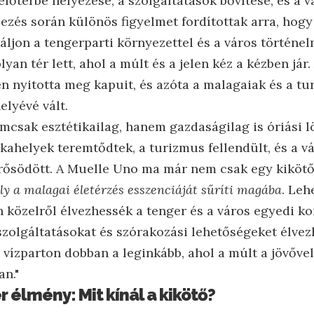
őtérbe helyezése, a szolgáltatások bővítése, és a v
elezés során különös figyelmet fordítottak arra, hog
ljon a tengerparti környezettel és a város történel
an tér lett, ahol a múlt és a jelen kéz a kézben jár.
n nyitotta meg kapuit, és azóta a malagaiak és a tu
elyévé vált.
mcsak esztétikailag, hanem gazdaságilag is óriási l
ahelyek teremtődtek, a turizmus fellendült, és a v
erősödött. A Muelle Uno ma már nem csak egy kiköt
ly a malagai életérzés esszenciáját sűríti magába
. Leh
n közelről élvezhessék a tenger és a város egyedi ko
olgáltatásokat és szórakozási lehetőségeket élvezh
 vízparton dobban a leginkább, ahol a múlt a jövővel
n."
r élmény: Mit kínál a kikötő?