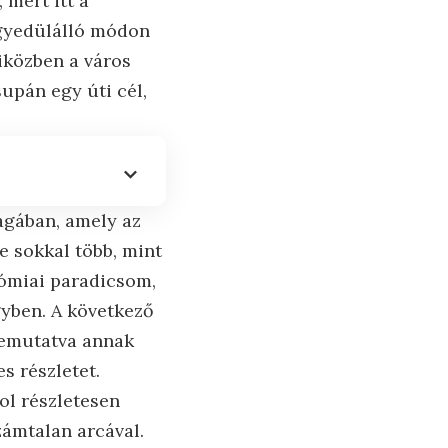
mert itt a
egyedülálló módon
iközben a város
upán egy úti cél,
agában, amely az
e sokkal több, mint
nómiai paradicsom,
gyben. A következő
bemutatva annak
s részletet.
ol részletesen
zámtalan arcával.