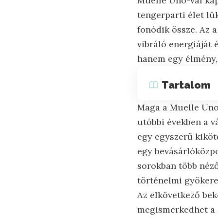
Muelle Uno-val kap
tengerparti élet l
fonódik össze. Az 
vibráló energiáját
hanem egy élmény,
Tartalom
Maga a Muelle Uno 
utóbbi években a v
egy egyszerű kiköt
egy bevásárlóközpon
sorokban több néző
történelmi gyökere
Az elkövetkező bek
megismerkedhet a M