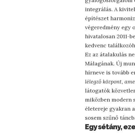
gyalogosforgalom el
integrálás. A kivit
építészet harmonizá
végeredmény egy oly
hivatalosan 2011-be
kedvenc találkozóh
Ez az átalakulás ne
Málagának. Új munk
hírneve is tovább 
lélegző központ, ame
látogatók közvetle
miközben modern sz
életereje gyakran a
sosem szűnő táncba
Egy sétány, eze