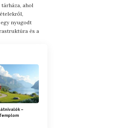
 tárháza, ahol
ételekről,
k egy nyugodt
frastruktúra és a
átnivalók –
 Templom