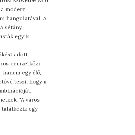
árosi szövetbe való
y a modern
mi hangulatával. A
 A sétány
risták egyik
ökést adott
áros nemzetközi
ő, hanem egy
élő,
etővé teszi, hogy a
mbinációját,
etnek. "A város
 találkozik egy