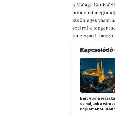
A Málaga látnivalók
mindenki megtalálj
különleges vásárlá
sétáról a tenger me
tengerparti hangula
Kapcsolódó 
Barcelona éjszaka
csináljunk a város
naplemente után