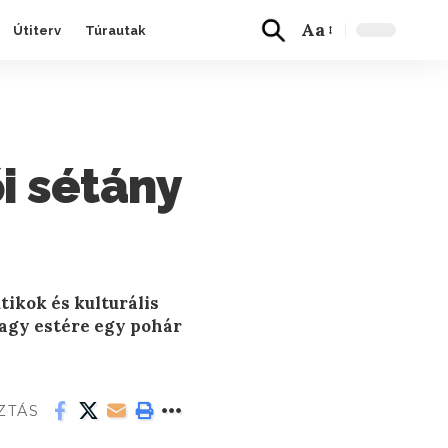
Aa
Útiterv
Túrautak
i sétány
tikok és kulturális
agy estére egy pohár
ZTÁS