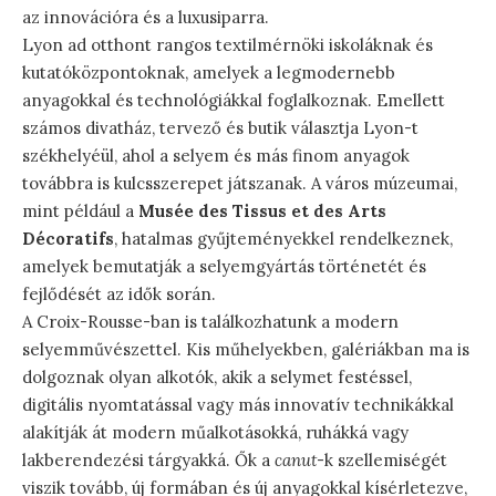
az innovációra és a luxusiparra.
Lyon ad otthont rangos textilmérnöki iskoláknak és
kutatóközpontoknak, amelyek a legmodernebb
anyagokkal és technológiákkal foglalkoznak. Emellett
számos divatház, tervező és butik választja Lyon-t
székhelyéül, ahol a selyem és más finom anyagok
továbbra is kulcsszerepet játszanak. A város múzeumai,
mint például a
Musée des Tissus et des Arts
Décoratifs
, hatalmas gyűjteményekkel rendelkeznek,
amelyek bemutatják a selyemgyártás történetét és
fejlődését az idők során.
A Croix-Rousse-ban is találkozhatunk a modern
selyemművészettel. Kis műhelyekben, galériákban ma is
dolgoznak olyan alkotók, akik a selymet festéssel,
digitális nyomtatással vagy más innovatív technikákkal
alakítják át modern műalkotásokká, ruhákká vagy
lakberendezési tárgyakká. Ők a
canut
-k szellemiségét
viszik tovább, új formában és új anyagokkal kísérletezve,