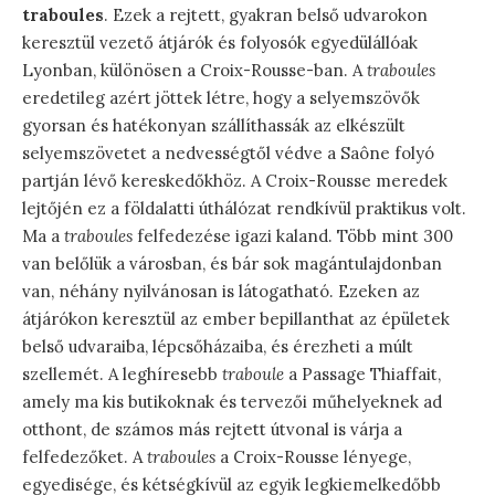
traboules
. Ezek a rejtett, gyakran belső udvarokon
keresztül vezető átjárók és folyosók egyedülállóak
Lyonban, különösen a Croix-Rousse-ban. A
traboules
eredetileg azért jöttek létre, hogy a selyemszövők
gyorsan és hatékonyan szállíthassák az elkészült
selyemszövetet a nedvességtől védve a Saône folyó
partján lévő kereskedőkhöz. A Croix-Rousse meredek
lejtőjén ez a földalatti úthálózat rendkívül praktikus volt.
Ma a
traboules
felfedezése igazi kaland. Több mint 300
van belőlük a városban, és bár sok magántulajdonban
van, néhány nyilvánosan is látogatható. Ezeken az
átjárókon keresztül az ember bepillanthat az épületek
belső udvaraiba, lépcsőházaiba, és érezheti a múlt
szellemét. A leghíresebb
traboule
a Passage Thiaffait,
amely ma kis butikoknak és tervezői műhelyeknek ad
otthont, de számos más rejtett útvonal is várja a
felfedezőket. A
traboules
a Croix-Rousse lényege,
egyedisége, és kétségkívül az egyik legkiemelkedőbb