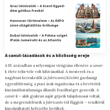
Graz látnivalók – A Szent Egyed-
dóm gótikus freskói
Hannover történelem – Az EXPO
2000 világkiállítás öröksége
Dubai látnivalók – A Pálma-sziget
(Palm Jumeirah) és az Atlantis
A canut-lázadások és a közösség ereje
A 19. században a selyemipar virágzása ellenére a
canut
-
k élete telis-tele volt kihívásokkal. A mesterek és a
nagybani kereskedők (a
fabricants
) közötti gazdasági
egyenlőtlenség, a piaci árak ingadozása és a bevételek
kiszámíthatatlansága állandó feszültséget generált. A
canut
-k – akik gyakran saját gépeik tulajdonosai voltak,
de a megrendeléseik a
fabricants
-tól függtek – rendkívül
kiszolgáltatott helyzetbe kerültek.