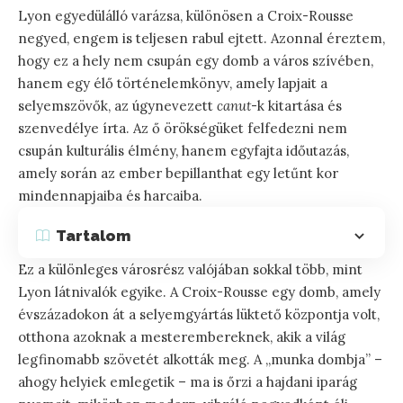
Lyon egyedülálló varázsa, különösen a Croix-Rousse
negyed, engem is teljesen rabul ejtett. Azonnal éreztem,
hogy ez a hely nem csupán egy domb a város szívében,
hanem egy élő történelemkönyv, amely lapjait a
selyemszövők, az úgynevezett
canut
-k kitartása és
szenvedélye írta. Az ő örökségüket felfedezni nem
csupán kulturális élmény, hanem egyfajta időutazás,
amely során az ember bepillanthat egy letűnt kor
mindennapjaiba és harcaiba.
Tartalom
Ez a különleges városrész valójában sokkal több, mint
Lyon látnivalók egyike. A Croix-Rousse egy domb, amely
évszázadokon át a selyemgyártás lüktető központja volt,
otthona azoknak a mesterembereknek, akik a világ
legfinomabb szövetét alkották meg. A „munka dombja” –
ahogy helyiek emlegetik – ma is őrzi a hajdani iparág