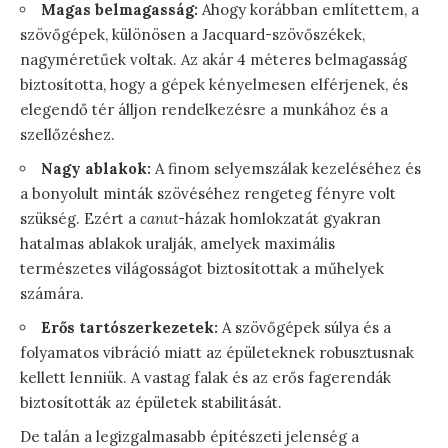
Magas belmagasság:
Ahogy korábban említettem, a
szövőgépek, különösen a Jacquard-szövőszékek,
nagyméretűek voltak. Az akár 4 méteres belmagasság
biztosította, hogy a gépek kényelmesen elférjenek, és
elegendő tér álljon rendelkezésre a munkához és a
szellőzéshez.
Nagy ablakok:
A finom selyemszálak kezeléséhez és
a bonyolult minták szövéséhez rengeteg fényre volt
szükség. Ezért a
canut
-házak homlokzatát gyakran
hatalmas ablakok uralják, amelyek maximális
természetes világosságot biztosítottak a műhelyek
számára.
Erős tartószerkezetek:
A szövőgépek súlya és a
folyamatos vibráció miatt az épületeknek robusztusnak
kellett lenniük. A vastag falak és az erős fagerendák
biztosították az épületek stabilitását.
De talán a legizgalmasabb építészeti jelenség a