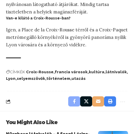
nyilvánosan látogatható átjárókat. Mindig tartsa
tiszteletben a helyiek magánszféráját.
Van-e kilátó a Croix-Rousse-ban?
Igen, a Place de la Croix-Rousse térről és a Croix-Paquet
metrómegálló környékéről is gyönyörű panoráma nyílik
Lyon városára és a környező vidékre.
CÍMKÉK
Croix-Rousse
francia városok
kultúra
látnivalók
Lyon
selyemszövők
történelem
utazás
You Might Also Like
Nürnberg látnivalók – A Szent Lőrinc-