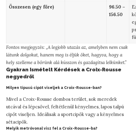
Összesen (egy főre)
96.50 –
E
156.50
kö
e
p
f
Fontos megjegyzés: „A legjobb utazás az, amelyben nem csak
látunk dolgokat, hanem meg is éljük őket, hagyva, hogy a
hely szelleme a bőrünk alá kússzon és gazdagítsa lelkünket.”
Gyakran Ismételt Kérdések a Croix-Rousse
negyedről
Milyen típusú cipőt viseljek a Croix-Rousse-ban?
Mivel a Croix-Rousse dombos terület, sok meredek
utcával és lépcsővel, feltétlenül kényelmes, lapos talpú
cipőt viseljen. Ideálisak a sportcipők vagy a kényelmes
sétacipők.
Melyik metróvonal visz fel a Croix-Rousse-ba?