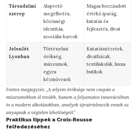
Társadalmi
Alapvető
Magas hozzáadott
szerep
megélhetés,
értékű iparág,
közösségi
kutatás és
identitás,
fejlesztés, divat
szociális harcok
Jelenlét
Történelmi
Kutatóintézetek,
Lyonban
örökség,
divatházak,
múzeumok,
textiliskolák, luxus
egyes
butikok
kézművesek
Fontos megjegyzés: „A selyem öröksége nem csupán a
múzeumokban él tovább, hanem a folyamatos innovációban
és a modern alkotásokban, amelyek újraértelmezik ennek az
anyagnak a végtelen lehetőségeit.”
Praktikus tippek a Croix-Rousse
felfedezéséhez