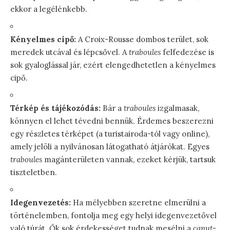
ekkor a legélénkebb.
Kényelmes cipő:
A Croix-Rousse dombos terület, sok
meredek utcával és lépcsővel. A
traboules
felfedezése is
sok gyaloglással jár, ezért elengedhetetlen a kényelmes
cipő.
Térkép és tájékozódás:
Bár a
traboules
izgalmasak,
könnyen el lehet tévedni bennük. Érdemes beszerezni
egy részletes térképet (a turistairoda-tól vagy online),
amely jelöli a nyilvánosan látogatható átjárókat. Egyes
traboules
magánterületen vannak, ezeket kérjük, tartsuk
tiszteletben.
Idegenvezetés:
Ha mélyebben szeretne elmerülni a
történelemben, fontolja meg egy helyi idegenvezetővel
való túrát. Ők sok érdekességet tudnak mesélni a
canut
-