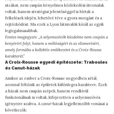
utcákat, nem csupán kényelmes közlekedési útvonalak
voltak, hanem stratégiai jelentőséggel is bírtak a
felkelések idején, lehetővé téve a gyors mozgást és a
rejtőzködést. Ma ezek a Lyon látnivalók közül az egyik
legizgalmasabbak.
Fontos megjegyzés: „A selyemszövők küzdelme nem csupán a
kenyérért folyt, hanem a méltóságért és az elismerésért,
amely formálta a kollektív emlékezetet és a Croix-Rousse
karakterét.”
A Croix-Rousse egyedi építészete: Traboules
és Canut-házak
Amikor az ember a Croix-Rousse negyedben sétál,
azonnal feltűnik az épületek különleges karaktere. Ezek
a házak nem csupán szépek, hanem rendkívül
funkcionálisak is voltak, kifejezetten a selyemszövés
igényeire szabva. A
canut
-házak legjellemzőbb vonásai a
következők: