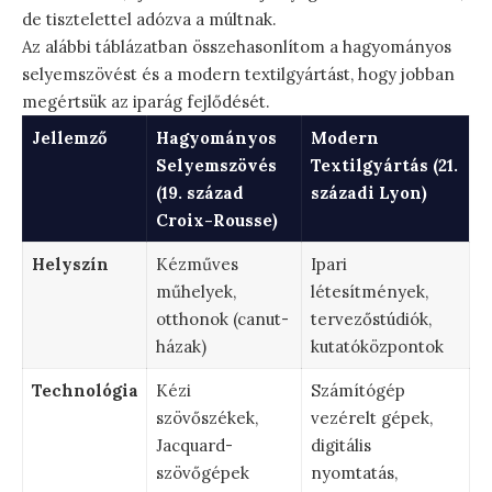
de tisztelettel adózva a múltnak.
Az alábbi táblázatban összehasonlítom a hagyományos
selyemszövést és a modern textilgyártást, hogy jobban
megértsük az iparág fejlődését.
Jellemző
Hagyományos
Modern
Selyemszövés
Textilgyártás (21.
(19. század
századi Lyon)
Croix-Rousse)
Helyszín
Kézműves
Ipari
műhelyek,
létesítmények,
otthonok (canut-
tervezőstúdiók,
házak)
kutatóközpontok
Technológia
Kézi
Számítógép
szövőszékek,
vezérelt gépek,
Jacquard-
digitális
szövőgépek
nyomtatás,