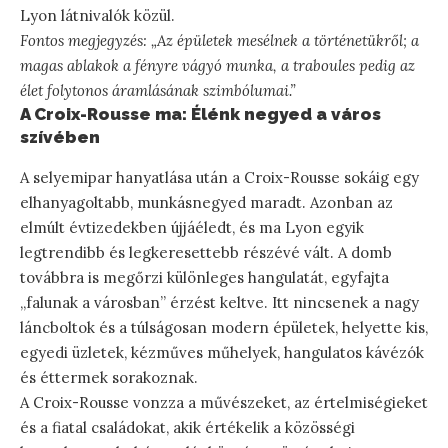
Lyon látnivalók közül.
Fontos megjegyzés: „Az épületek mesélnek a történetükről; a
magas ablakok a fényre vágyó munka, a traboules pedig az
élet folytonos áramlásának szimbólumai.”
A Croix-Rousse ma: Élénk negyed a város
szívében
A selyemipar hanyatlása után a Croix-Rousse sokáig egy
elhanyagoltabb, munkásnegyed maradt. Azonban az
elmúlt évtizedekben újjáéledt, és ma Lyon egyik
legtrendibb és legkeresettebb részévé vált. A domb
továbbra is megőrzi különleges hangulatát, egyfajta
„falunak a városban” érzést keltve. Itt nincsenek a nagy
láncboltok és a túlságosan modern épületek, helyette kis,
egyedi üzletek, kézműves műhelyek, hangulatos kávézók
és éttermek sorakoznak.
A Croix-Rousse vonzza a művészeket, az értelmiségieket
és a fiatal családokat, akik értékelik a közösségi