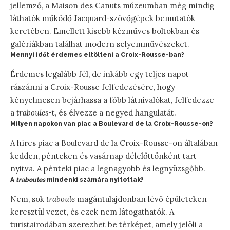
jellemző, a Maison des Canuts múzeumban még mindig
láthatók működő Jacquard-szövőgépek bemutatók
keretében. Emellett kisebb kézműves boltokban és
galériákban találhat modern selyemművészeket.
Mennyi időt érdemes eltölteni a Croix-Rousse-ban?
Érdemes legalább fél, de inkább egy teljes napot
rászánni a Croix-Rousse felfedezésére, hogy
kényelmesen bejárhassa a főbb látnivalókat, felfedezze
a
traboules
-t, és élvezze a negyed hangulatát.
Milyen napokon van piac a Boulevard de la Croix-Rousse-on?
A híres piac a Boulevard de la Croix-Rousse-on általában
kedden, pénteken és vasárnap délelőttönként tart
nyitva. A pénteki piac a legnagyobb és legnyüzsgőbb.
A
traboules
mindenki számára nyitottak?
Nem, sok
traboule
magántulajdonban lévő épületeken
keresztül vezet, és ezek nem látogathatók. A
turistairodában szerezhet be térképet, amely jelöli a