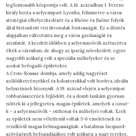
legfontosabb központja volt. A 16. században I. Ferenc
király hozta a selyemipart Lyonba, felismerve a város
stratégiai elhelyezkedését és a Rhône és Saône folyók
által biztosított vízi útvonalak fontosságát. Ez a döntés
alapjaiban változtatta meg a város gazdaságát és
arculatát. A kezdeti időkben a selyemszövők szétszórva
éltek a városban, de ahogy az iparág növekedett, egyre
nagyobb szükség volt a speciális műhelyekre és az
azokat befogadó épületekre.
A Croix-Rousse dombja, amely addig nagyrészt
szőlőültetvényekkel és kolostorokkal volt borítva, ideális
helyszínnek bizonyult. A 19. század elején a selyemipar
robbanásszerűen fejlődött, és a domb lankáin gyorsan
nőttek ki a jellegzetes, magas épületek, amelyek a
canut
-
k – a selyemszövők – otthonai és műhelyei voltak. Ezek
az épületek nem véletlenül voltak 5-6 emeletesek és
rendkívül magas belmagasságúak: a hatalmas Jacquard-
szövőgépek befogadásához volt szükség a nagy terekre,