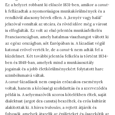
Ez a helyzet robbant ki először 1831-ben, amikor a
canut
-
k fellázadtak a nyomorúságos munkakörülmények és a
rendkívül alacsony bérek ellen. A „kenyér vagy halál”
jelszóval vonultak az utcára, és rövid időre még a várost
is elfoglalták. Ez volt az első jelentős munkásfelkelés
Franciaországban, amely hatalmas visszhangot váltott ki
az egész országban, sőt Európában is. A lázadást végül
katonai erővel verték le, de a
canut
-k nem adták fel a
küzdelmet. Két további jelentős felkelés is történt 1834-
ben és 1848-ban, amelyek mind a munkásosztály
jogainak és a jobb életkörülményekért folytatott harc
szimbólumaivá váltak.
A
canut
-lázadások nem csupán erőszakos események
voltak, hanem a közösségi szolidaritás és a szerveződés
példái is. A selyemszövők szoros kötelékben éltek, saját
dialektust (argot des canuts) beszéltek, és erős kultúrát
alakítottak ki. A híres
traboules
, a rejtett átjárók és
folyosók, amelyek átszelik az épületeket és összekötik az