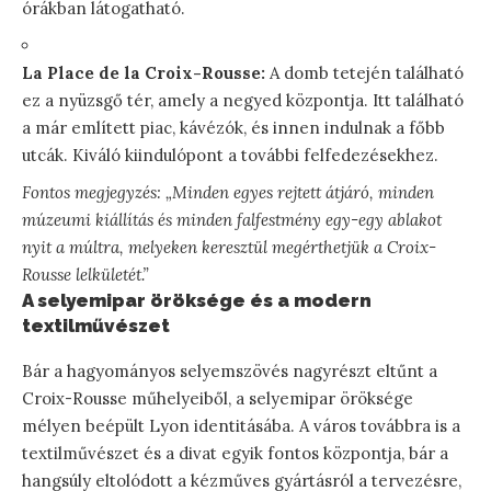
órákban látogatható.
La Place de la Croix-Rousse:
A domb tetején található
ez a nyüzsgő tér, amely a negyed központja. Itt található
a már említett piac, kávézók, és innen indulnak a főbb
utcák. Kiváló kiindulópont a további felfedezésekhez.
Fontos megjegyzés: „Minden egyes rejtett átjáró, minden
múzeumi kiállítás és minden falfestmény egy-egy ablakot
nyit a múltra, melyeken keresztül megérthetjük a Croix-
Rousse lelkületét.”
A selyemipar öröksége és a modern
textilművészet
Bár a hagyományos selyemszövés nagyrészt eltűnt a
Croix-Rousse műhelyeiből, a selyemipar öröksége
mélyen beépült Lyon identitásába. A város továbbra is a
textilművészet és a divat egyik fontos központja, bár a
hangsúly eltolódott a kézműves gyártásról a tervezésre,