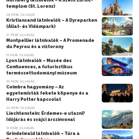
templom (St. Lorenz)
28 PERC OLVASÁS
Kristiansand látnivalók – A Dyreparken
(Állat- és Vidámpark)
21 PERC OLVASÁS
Montpellier látnivalók – A Promenade
du Peyrou és a víztorony
19 PERC OLVASÁS
Lyon látnivalók – Musée des
Confluences, a futurisztikus
természettudományi múzeum
36 PERC OLVASÁS
Coimbra hagyomány – Az
egyetemisták fekete köpenye és a
Harry Potter kapcsolat
34 PERC OLVASÁS
Liechtenstein: Érdemes-e utazni?
Időjárás és svájci árszínvonal
31 PERC OLVASÁS
Grindelwald látnivalók – Túra a