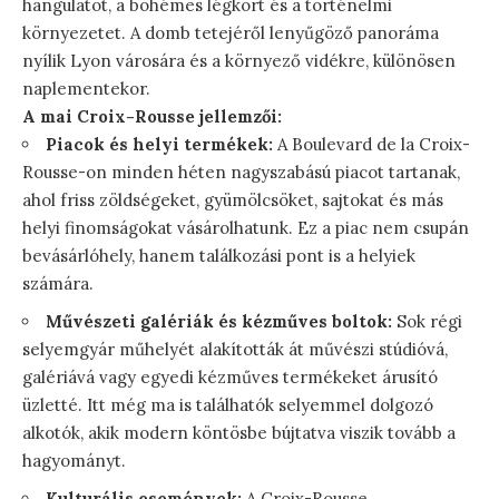
hangulatot, a bohémes légkört és a történelmi
környezetet. A domb tetejéről lenyűgöző panoráma
nyílik Lyon városára és a környező vidékre, különösen
naplementekor.
A mai Croix-Rousse jellemzői:
Piacok és helyi termékek:
A Boulevard de la Croix-
Rousse-on minden héten nagyszabású piacot tartanak,
ahol friss zöldségeket, gyümölcsöket, sajtokat és más
helyi finomságokat vásárolhatunk. Ez a piac nem csupán
bevásárlóhely, hanem találkozási pont is a helyiek
számára.
Művészeti galériák és kézműves boltok:
Sok régi
selyemgyár műhelyét alakították át művészi stúdióvá,
galériává vagy egyedi kézműves termékeket árusító
üzletté. Itt még ma is találhatók selyemmel dolgozó
alkotók, akik modern köntösbe bújtatva viszik tovább a
hagyományt.
Kulturális események:
A Croix-Rousse