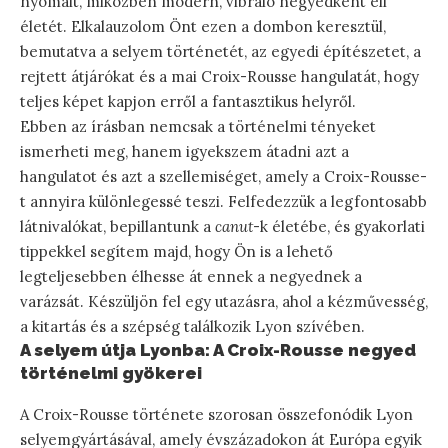
nyomait, miközben modern, vibráló negyedként éli
életét. Elkalauzolom Önt ezen a dombon keresztül,
bemutatva a selyem történetét, az egyedi építészetet, a
rejtett átjárókat és a mai Croix-Rousse hangulatát, hogy
teljes képet kapjon erről a fantasztikus helyről.
Ebben az írásban nemcsak a történelmi tényeket
ismerheti meg, hanem igyekszem átadni azt a
hangulatot és azt a szellemiséget, amely a Croix-Rousse-
t annyira különlegessé teszi. Felfedezzük a legfontosabb
látnivalókat, bepillantunk a
canut
-k életébe, és gyakorlati
tippekkel segítem majd, hogy Ön is a lehető
legteljesebben élhesse át ennek a negyednek a
varázsát. Készüljön fel egy utazásra, ahol a kézművesség,
a kitartás és a szépség találkozik Lyon szívében.
A selyem útja Lyonba: A Croix-Rousse negyed
történelmi gyökerei
A Croix-Rousse története szorosan összefonódik Lyon
selyemgyártásával, amely évszázadokon át Európa egyik