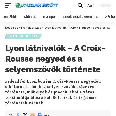
Aa
Belföld
Külföld
Európa
Észak és Dél-Amerika
Afrika
Kezdőlap
»
Franciaország
»
Lyon látnivalók – A Croix-Rousse negyed és a selyemszövők története
FRANCIAORSZÁG
Lyon látnivalók – A Croix-
Rousse negyed és a
selyemszövők története
Fedezd fel Lyon bohém Croix-Rousse negyedét:
sikátoros traboulék, selyemszövők százéves
története, műhelyek és piacok, ahol a város
textilmúltja életre kel. Séta, ízek és izgalmas
történetek várnak.