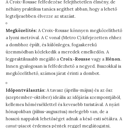
A Croix-Rousse felfedezése felejthetetlen élmény, de
néhány praktikus tanács segíthet abban, hogy a lehető
legteljesebben élvezze az utazást.
Megközelítés:
A Croix-Rousse könnyen megközelíthető
a lyoni metróval. A C vonal (Metro C) kifejezetten ehhez
a dombhoz épült, és különleges, fogaskerekű
üzemmódban közlekedik a meredek emelkedőn. A
legpraktikusabb megálló a
Croix-Rousse
vagy a
Hénon
.
Innen gyalogosan is felfedezhető a negyed. Buszokkal is
megközelíthető, számos járat érinti a dombot.
Időpontválasztás:
A tavasz (április-május) és az ősz
(szeptember-október) ideális az időjárás szempontjából,
kellemes hőmérséklettel és kevesebb turistával. A nyári
hónapokban (július-augusztus) melegebb van, de a
hosszú nappalok lehetőséget adnak a késő esti sétákra. A
canut
-piacot érdemes péntek reggel meglátogatni,