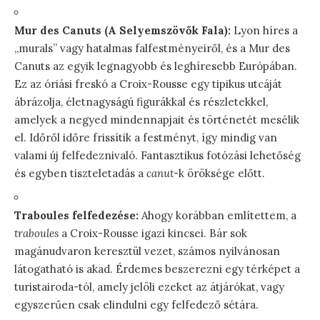
Mur des Canuts (A Selyemszövők Fala):
Lyon híres a
„murals” vagy hatalmas falfestményeiről, és a Mur des
Canuts az egyik legnagyobb és leghíresebb Európában.
Ez az óriási freskó a Croix-Rousse egy tipikus utcáját
ábrázolja, életnagyságú figurákkal és részletekkel,
amelyek a negyed mindennapjait és történetét mesélik
el. Időről időre frissítik a festményt, így mindig van
valami új felfedeznivaló. Fantasztikus fotózási lehetőség
és egyben tiszteletadás a
canut
-k öröksége előtt.
Traboules felfedezése:
Ahogy korábban említettem, a
traboules
a Croix-Rousse igazi kincsei. Bár sok
magánudvaron keresztül vezet, számos nyilvánosan
látogatható is akad. Érdemes beszerezni egy térképet a
turistairoda-tól, amely jelöli ezeket az átjárókat, vagy
egyszerűen csak elindulni egy felfedező sétára.