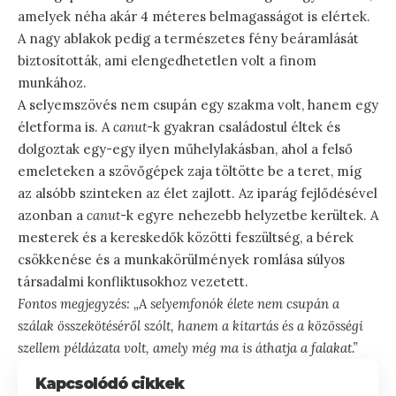
amelyek néha akár 4 méteres belmagasságot is elértek.
A nagy ablakok pedig a természetes fény beáramlását
biztosították, ami elengedhetetlen volt a finom
munkához.
A selyemszövés nem csupán egy szakma volt, hanem egy
életforma is. A
canut
-k gyakran családostul éltek és
dolgoztak egy-egy ilyen műhelylakásban, ahol a felső
emeleteken a szövőgépek zaja töltötte be a teret, míg
az alsóbb szinteken az élet zajlott. Az iparág fejlődésével
azonban a
canut
-k egyre nehezebb helyzetbe kerültek. A
mesterek és a kereskedők közötti feszültség, a bérek
csökkenése és a munkakörülmények romlása súlyos
társadalmi konfliktusokhoz vezetett.
Fontos megjegyzés: „A selyemfonók élete nem csupán a
szálak összekötéséről szólt, hanem a kitartás és a közösségi
szellem példázata volt, amely még ma is áthatja a falakat.”
Kapcsolódó cikkek