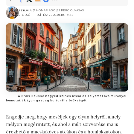
SZILVIA
7 HÓNAP AGO
21 PERC OLVASÁS
UTOLSÓ FRISSÍTÉS: 2026.01.10. 13:22
A Croix-Rousse negyed színes utcái és selyemszövő műhelyei
bemutatják Lyon gazdag kulturális örökségét.
Engedje meg, hogy meséljek egy olyan helyről, amely
mélyen megérintett, és ahol a múlt szívverése ma is
érezhető a macskaköves utcákon és a homlokzatokon.