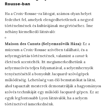
Rousse-ban
Ha a Croix-Rousse-ra látogat, számos olyan helyet
fedezhet fel, amelyek elengedhetetlenek a negyed
történelmének és kultúrájának megértéséhez. Íme
néhány kiemelkedő látnivaló:
Maison des Canuts (Selyemszövők Háza):
Ez a
múzeum a Croix-Rousse szívében található, és a
selyemgyártás történetének, valamint a
canut
-k
életének szentelték. Itt megismerkedhetünk a
selyemszövés teljes folyamatával, a selyemhernyók
tenyésztésétől a bonyolult Jacquard-szövőgépek
működéséig. Lehetőség van élő bemutatókat is látni,
ahol tapasztalt mesterek demonstrálják a hagyományos
szövés technikáját egy működő Jacquard-gépen. Ez az
egyik legfontosabb Lyon látnivalók, ha a selyem
történetével ismerkednénk.