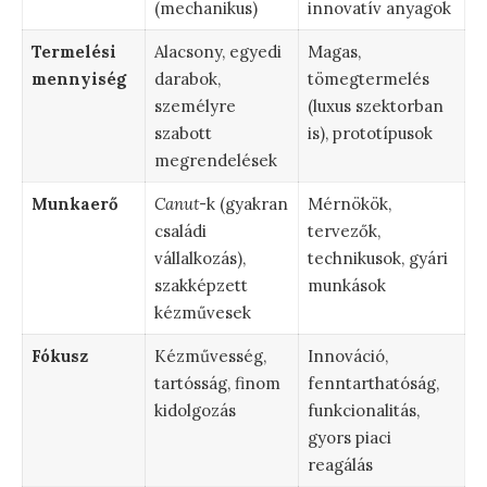
(mechanikus)
innovatív anyagok
Termelési
Alacsony, egyedi
Magas,
mennyiség
darabok,
tömegtermelés
személyre
(luxus szektorban
szabott
is), prototípusok
megrendelések
Munkaerő
Canut
-k (gyakran
Mérnökök,
családi
tervezők,
vállalkozás),
technikusok, gyári
szakképzett
munkások
kézművesek
Fókusz
Kézművesség,
Innováció,
tartósság, finom
fenntarthatóság,
kidolgozás
funkcionalitás,
gyors piaci
reagálás