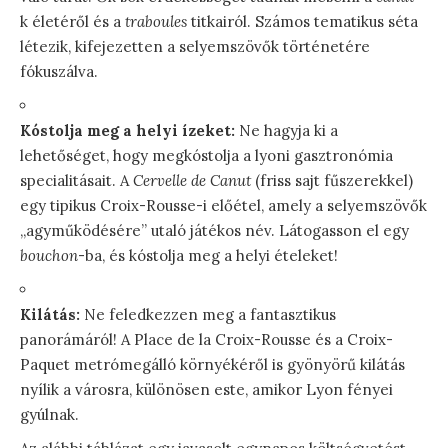
k életéről és a
traboules
titkairól. Számos tematikus séta
létezik, kifejezetten a selyemszövők történetére
fókuszálva.
Kóstolja meg a helyi ízeket:
Ne hagyja ki a
lehetőséget, hogy megkóstolja a lyoni gasztronómia
specialitásait. A
Cervelle de Canut
(friss sajt fűszerekkel)
egy tipikus Croix-Rousse-i előétel, amely a selyemszövők
„agyműködésére” utaló játékos név. Látogasson el egy
bouchon
-ba, és kóstolja meg a helyi ételeket!
Kilátás:
Ne feledkezzen meg a fantasztikus
panorámáról! A Place de la Croix-Rousse és a Croix-
Paquet metrómegálló környékéről is gyönyörű kilátás
nyílik a városra, különösen este, amikor Lyon fényei
gyúlnak.