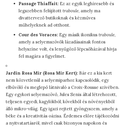
Passage Thiaffait:
Ez az egyik leghíresebb és
legszebben felújított
traboule
, amely ma
divattervező butikoknak és kézműves
műhelyeknek ad otthont.
Cour des Voraces:
Egy másik ikonikus
traboule
,
amely a selyemszövők lázadásainak fontos
helyszíne volt, és lenyűgöző lépcsőházával hívja
fel magára a figyelmet.
Jardin Rosa Mir (Rosa Mir Kert):
Bár ez a kis kert
nem közvetlenül a selyemiparhoz kapcsolódik, egy
elbűvölő és meglepő látnivaló a Croix-Rousse szívében.
Egy egykori selyemszövő, Jules Senis által létrehozott,
teljesen egyedi, kagylókból, kövekből és növényekből
álló mikro-világ. Egy igazi rejtett gyöngyszem, amely a
béke és a kreativitás oázisa. Érdemes előre tájékozódni
a nyitvatartásról, mivel csak bizonyos napokon és