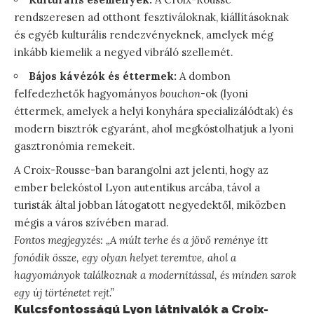
rendszeresen ad otthont fesztiváloknak, kiállításoknak
és egyéb kulturális rendezvényeknek, amelyek még
inkább kiemelik a negyed vibráló szellemét.
Bájos kávézók és éttermek:
A dombon
felfedezhetők hagyományos
bouchon
-ok (lyoni
éttermek, amelyek a helyi konyhára specializálódtak) és
modern bisztrók egyaránt, ahol megkóstolhatjuk a lyoni
gasztronómia remekeit.
A Croix-Rousse-ban barangolni azt jelenti, hogy az
ember belekóstol Lyon autentikus arcába, távol a
turisták által jobban látogatott negyedektől, miközben
mégis a város szívében marad.
Fontos megjegyzés: „A múlt terhe és a jövő reménye itt
fonódik össze, egy olyan helyet teremtve, ahol a
hagyományok találkoznak a modernitással, és minden sarok
egy új történetet rejt.”
Kulcsfontosságú Lyon látnivalók a Croix-