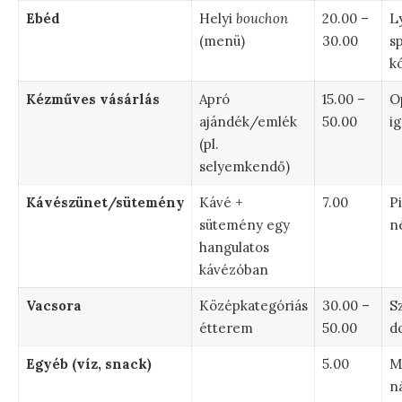
Ebéd
Helyi
bouchon
20.00 –
L
(menü)
30.00
sp
k
Kézműves vásárlás
Apró
15.00 –
Op
ajándék/emlék
50.00
i
(pl.
selyemkendő)
Kávészünet/sütemény
Kávé +
7.00
P
sütemény egy
n
hangulatos
kávézóban
Vacsora
Középkategóriás
30.00 –
Sz
étterem
50.00
d
Egyéb (víz, snack)
5.00
Mi
n