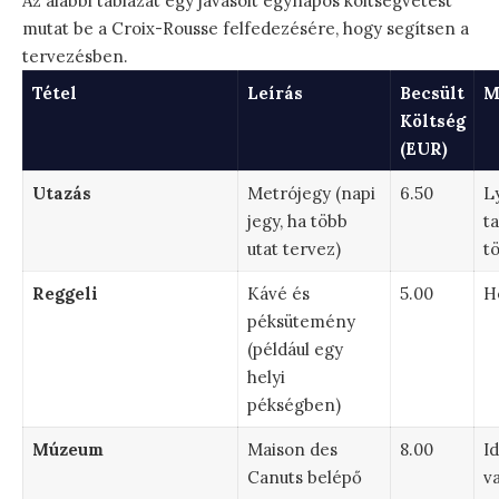
Az alábbi táblázat egy javasolt egynapos költségvetést
mutat be a Croix-Rousse felfedezésére, hogy segítsen a
tervezésben.
Tétel
Leírás
Becsült
M
Költség
(EUR)
Utazás
Metrójegy (napi
6.50
L
jegy, ha több
t
utat tervez)
t
Reggeli
Kávé és
5.00
H
péksütemény
(például egy
helyi
pékségben)
Múzeum
Maison des
8.00
I
Canuts belépő
v