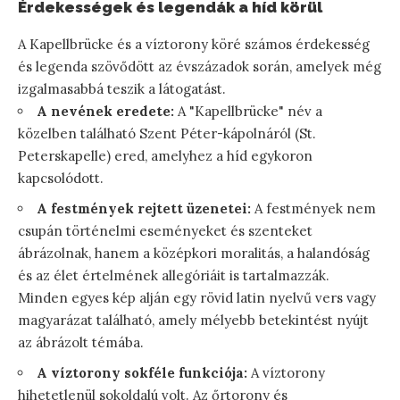
Érdekességek és legendák a híd körül
A Kapellbrücke és a víztorony köré számos érdekesség
és legenda szövődött az évszázadok során, amelyek még
izgalmasabbá teszik a látogatást.
A nevének eredete:
A "Kapellbrücke" név a
közelben található Szent Péter-kápolnáról (St.
Peterskapelle) ered, amelyhez a híd egykoron
kapcsolódott.
A festmények rejtett üzenetei:
A festmények nem
csupán történelmi eseményeket és szenteket
ábrázolnak, hanem a középkori moralitás, a halandóság
és az élet értelmének allegóriáit is tartalmazzák.
Minden egyes kép alján egy rövid latin nyelvű vers vagy
magyarázat található, amely mélyebb betekintést nyújt
az ábrázolt témába.
A víztorony sokféle funkciója:
A víztorony
hihetetlenül sokoldalú volt. Az őrtorony és