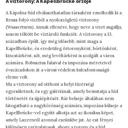
A víztorony: A Kapellbrücke őrzője
A Kápolna-híd elválaszthatatlan társaként emelkedik ki a
Reuss folyó vizéből a nyolcszögletű víztorony
(Wasserturm). Annak ellenére, hogy neve a vizet sugallja,
sosem töltött be víztároló funkciót. A víztorony a 13.
században épült, így még idősebb, mint maga a
Kapellbrücke, és eredetileg őrtoronyként, börtönként,
kincstárként, sőt, még levéltárként is szolgált a város
számára. Robusztus falaival és impozáns méreteivel
évszázadokon át a városi védelem kulcsfontosságú
eleme volt.
Ma a víztorony ad otthont a helyi tüzérségi
egyesületnek, és egy galériának, amely bemutatja a híd
történetét és újjáépítését. Bár belseje általában nem
látogatható a nagyközönség számára, impozáns külseje a
Kapellbrücke-vel együtt alkotja azt az ikonikus képet,
amely Luzernről azonnal eszünkbe jut. Az est fényei
különösen varázslatosak, ahogy a torony és a híd