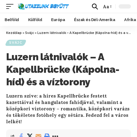
Aa
Belföld
Külföld
Európa
Észak és Dél-Amerika
Afrika
Kezdőlap
»
Svájc
»
Luzern látnivalók – A Kapellbrücke (Kápolna-híd) és a víztorony
SVÁJC
Luzern látnivalók – A
Kapellbrücke (Kápolna-
híd) és a víztorony
Luzern szíve: a híres Kapellbrücke festett
kazettáival és hangulatos fahídjával, valamint a
középkori víztorony – romantika, középkori varázs
és tökéletes fotóhely egy sétára. Fedezd fel a város
lelkét!