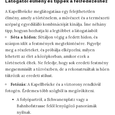
Látogatói élmény és tippek a felfedezéshez
A Kapellbrücke meglátogatása egy felejthetetlen
élmény, amely a történelem, a művészet és a természeti
szépség egyedülálló kombinációját kínálja. Íme néhány
tipp, hogyan hozhatja ki a legtöbbet a látogatásból:
Séta a hídon:
Sétáljon végig a fedett hídon, és
szánjon időt a festmények megtekintésére. Figyelje
meg a részleteket, és próbálja elképzelni, milyen
lehetett az élet a középkorban, amikor ezek a
történetek éltek. Ne feledje, hogy sok eredeti festmény
megsemmisült a tűzvészben, de a rekonstruáltak is hűen
tükrözik az eredeti stílust.
Fotózás:
A Kapellbrücke és a víztorony rendkívül
fotogén. Érdemes több szögből is megörökíteni.
A folyópartról, a Schwanenplatz vagy a
Bahnhofstrasse felől lenyűgöző panorámák
nyílnak.