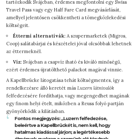
tartózkodik Svájcban, érdemes megfontolni egy Swiss
Travel Pass vagy egy Half Fare Card megvásárlását,
amellyel jelentősen csökkentheti a tömegközlekedési
költségeit.
Éttermi alternatívák:
A szupermarketek (Migros,
Coop) salátabárjai és készételei jóval olcsóbbak lehetnek
az éttermeknél.
Víz:
Svájcban a csapvíz iható és kiváló minőségű,
ezért érdemes újratölthető palackot magával vinnie.
A Kapellbrücke látogatása tehát költségmentes, így a
rendelkezésre álló keretét más
Luzern látnivalók
felfedezésére fordíthatja, vagy megengedhet magának
egy finom helyi ételt, miközben a Reuss folyó partján
gyönyörködik a kilátásban.
Fontos megjegyzés: „Luzern felfedezése,
beleértve a Kapellbrückét is, nem kell, hogy
hatalmas kiadással járjon; a legértékesebb
élmények gyakran a szemünk elé tárulnak,