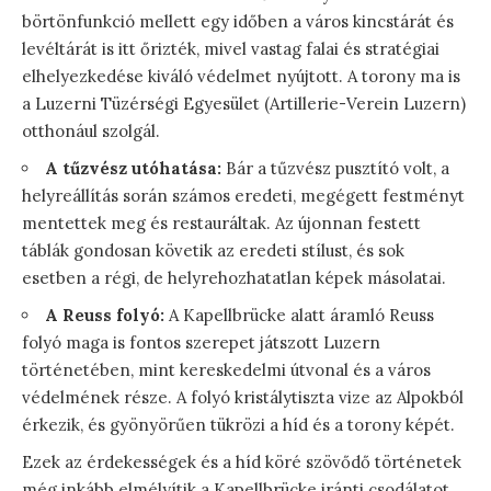
börtönfunkció mellett egy időben a város kincstárát és
levéltárát is itt őrizték, mivel vastag falai és stratégiai
elhelyezkedése kiváló védelmet nyújtott. A torony ma is
a Luzerni Tüzérségi Egyesület (Artillerie-Verein Luzern)
otthonául szolgál.
A tűzvész utóhatása:
Bár a tűzvész pusztító volt, a
helyreállítás során számos eredeti, megégett festményt
mentettek meg és restauráltak. Az újonnan festett
táblák gondosan követik az eredeti stílust, és sok
esetben a régi, de helyrehozhatatlan képek másolatai.
A Reuss folyó:
A Kapellbrücke alatt áramló Reuss
folyó maga is fontos szerepet játszott Luzern
történetében, mint kereskedelmi útvonal és a város
védelmének része. A folyó kristálytiszta vize az Alpokból
érkezik, és gyönyörűen tükrözi a híd és a torony képét.
Ezek az érdekességek és a híd köré szövődő történetek
még inkább elmélyítik a Kapellbrücke iránti csodálatot,