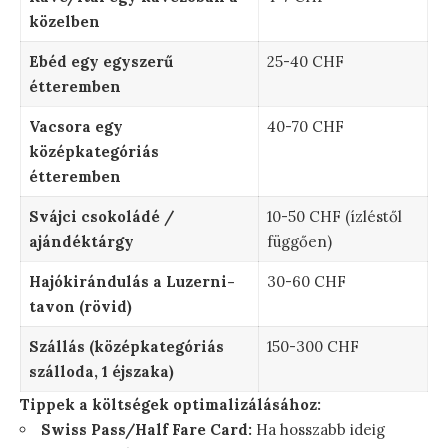
közelben
Ebéd egy egyszerű
25-40 CHF
étteremben
Vacsora egy
40-70 CHF
középkategóriás
étteremben
Svájci csokoládé /
10-50 CHF (ízléstől
ajándéktárgy
függően)
Hajókirándulás a Luzerni-
30-60 CHF
tavon (rövid)
Szállás (középkategóriás
150-300 CHF
szálloda, 1 éjszaka)
Tippek a költségek optimalizálásához:
Swiss Pass/Half Fare Card:
Ha hosszabb ideig