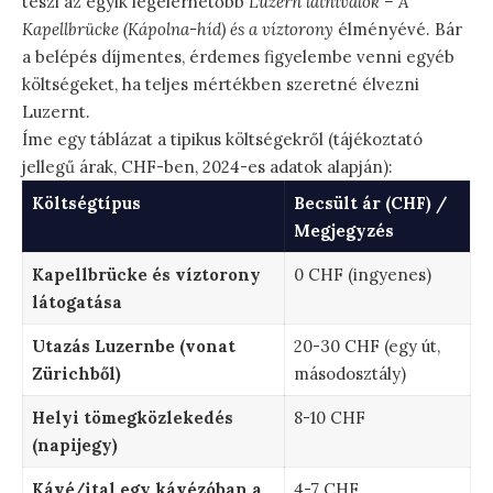
teszi az egyik legelérhetőbb
Luzern látnivalók – A
Kapellbrücke (Kápolna-híd) és a víztorony
élményévé. Bár
a belépés díjmentes, érdemes figyelembe venni egyéb
költségeket, ha teljes mértékben szeretné élvezni
Luzernt.
Íme egy táblázat a tipikus költségekről (tájékoztató
jellegű árak, CHF-ben, 2024-es adatok alapján):
Költségtípus
Becsült ár (CHF) /
Megjegyzés
Kapellbrücke és víztorony
0 CHF (ingyenes)
látogatása
Utazás Luzernbe (vonat
20-30 CHF (egy út,
Zürichből)
másodosztály)
Helyi tömegközlekedés
8-10 CHF
(napijegy)
Kávé/ital egy kávézóban a
4-7 CHF