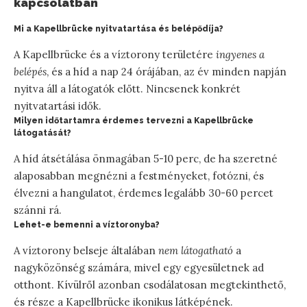
kapcsolatban
Mi a Kapellbrücke nyitvatartása és belépődíja?
A Kapellbrücke és a víztorony területére
ingyenes a
belépés
, és a híd a nap 24 órájában, az év minden napján
nyitva áll a látogatók előtt. Nincsenek konkrét
nyitvatartási idők.
Milyen időtartamra érdemes tervezni a Kapellbrücke
látogatását?
A híd átsétálása önmagában 5-10 perc, de ha szeretné
alaposabban megnézni a festményeket, fotózni, és
élvezni a hangulatot, érdemes legalább 30-60 percet
szánni rá.
Lehet-e bemenni a víztoronyba?
A víztorony belseje általában
nem látogatható
a
nagyközönség számára, mivel egy egyesületnek ad
otthont. Kívülről azonban csodálatosan megtekinthető,
és része a Kapellbrücke ikonikus látképének.