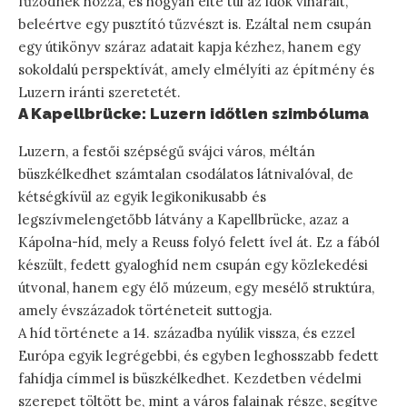
fűződnek hozzá, és hogyan élte túl az idők viharait,
beleértve egy pusztító tűzvészt is. Ezáltal nem csupán
egy útikönyv száraz adatait kapja kézhez, hanem egy
sokoldalú perspektívát, amely elmélyíti az építmény és
Luzern iránti szeretetét.
A Kapellbrücke: Luzern időtlen szimbóluma
Luzern, a festői szépségű svájci város, méltán
büszkélkedhet számtalan csodálatos látnivalóval, de
kétségkívül az egyik legikonikusabb és
legszívmelengetőbb látvány a Kapellbrücke, azaz a
Kápolna-híd, mely a Reuss folyó felett ível át. Ez a fából
készült, fedett gyaloghíd nem csupán egy közlekedési
útvonal, hanem egy élő múzeum, egy mesélő struktúra,
amely évszázadok történeteit suttogja.
A híd története a 14. századba nyúlik vissza, és ezzel
Európa egyik legrégebbi, és egyben leghosszabb fedett
fahídja címmel is büszkélkedhet. Kezdetben védelmi
szerepet töltött be, mint a város falainak része, segítve