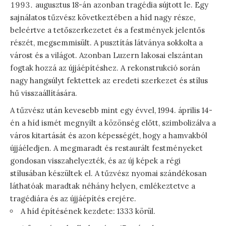
augusztus 18-án azonban tragédia sújtott le. Egy
sajnálatos tűzvész következtében a híd nagy része,
beleértve a tetőszerkezetet és a festmények jelentős
részét, megsemmisült. A pusztítás látványa sokkolta a
várost és a világot. Azonban Luzern lakosai elszántan
fogtak hozzá az újjáépítéshez. A rekonstrukció során
nagy hangsúlyt fektettek az eredeti szerkezet és stílus
hű visszaállítására.
A tűzvész után kevesebb mint egy évvel, 1994. április 14-
én a híd ismét megnyílt a közönség előtt, szimbolizálva a
város kitartását és azon képességét, hogy a hamvakból
újjáéledjen. A megmaradt és restaurált festményeket
gondosan visszahelyezték, és az új képek a régi
stílusában készültek el. A tűzvész nyomai szándékosan
láthatóak maradtak néhány helyen, emlékeztetve a
tragédiára és az újjáépítés erejére.
A híd építésének kezdete: 1333 körül.