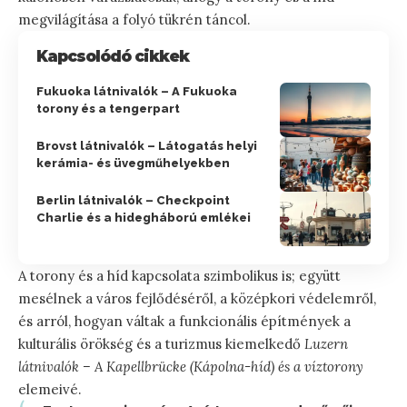
megvilágítása a folyó tükrén táncol.
Kapcsolódó cikkek
Fukuoka látnivalók – A Fukuoka
torony és a tengerpart
Brovst látnivalók – Látogatás helyi
kerámia- és üvegműhelyekben
Berlin látnivalók – Checkpoint
Charlie és a hidegháború emlékei
A torony és a híd kapcsolata szimbolikus is; együtt
mesélnek a város fejlődéséről, a középkori védelemről,
és arról, hogyan váltak a funkcionális építmények a
kulturális örökség és a turizmus kiemelkedő
Luzern
látnivalók – A Kapellbrücke (Kápolna-híd) és a víztorony
elemeivé.