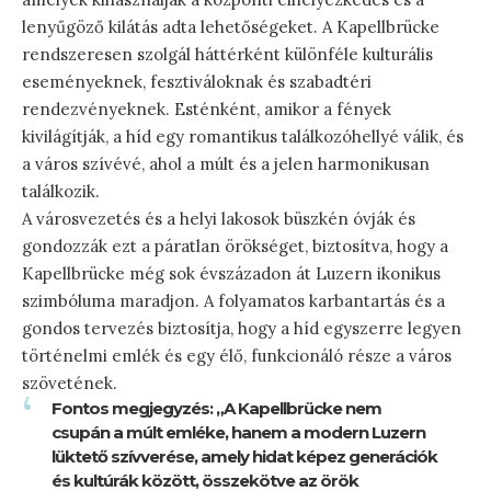
lenyűgöző kilátás adta lehetőségeket. A Kapellbrücke
rendszeresen szolgál háttérként különféle kulturális
eseményeknek, fesztiváloknak és szabadtéri
rendezvényeknek. Esténként, amikor a fények
kivilágítják, a híd egy romantikus találkozóhellyé válik, és
a város szívévé, ahol a múlt és a jelen harmonikusan
találkozik.
A városvezetés és a helyi lakosok büszkén óvják és
gondozzák ezt a páratlan örökséget, biztosítva, hogy a
Kapellbrücke még sok évszázadon át Luzern ikonikus
szimbóluma maradjon. A folyamatos karbantartás és a
gondos tervezés biztosítja, hogy a híd egyszerre legyen
történelmi emlék és egy élő, funkcionáló része a város
szövetének.
Fontos megjegyzés: „A Kapellbrücke nem
csupán a múlt emléke, hanem a modern Luzern
lüktető szívverése, amely hidat képez generációk
és kultúrák között, összekötve az örök