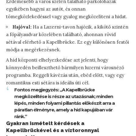
Érdemesebb a város szélén található parkolóházak
egyikében hagyni az autót, és onnan
tömegközlekedéssel vagy gyalog megközelíteni a hidat.
Hajóval:
Ha a Luzerni-tavon hajózik, a kikötő szintén
a főpályaudvar közelében található, ahonnan rövid
sétával elérhető a Kapellbrücke. Ez egy különösen festői
módja a megérkezésnek.
A híd központi elhelyezkedése azt jelenti, hogy
könnyedén beilleszthető bármilyen luzerni városnéző
programba. Reggeli kávézás után, ebéd előtt, vagy egy
romantikus esti sétára is ideális úti cél.
Fontos megjegyzés: „A Kapellbrücke
megközelítése is része az utazásnak; minden
lépés, minden folyami pillantás előkészít arra a
páratlan élményre, amely a híd kapujában vár
ránk.”
Gyakran ismételt kérdések a
Kapellbrückével és a víztoronnyal