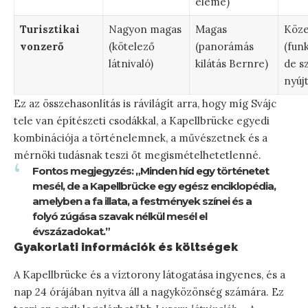
eleme)
Turisztikai
Nagyon magas
Magas
Köze
vonzerő
(kötelező
(panorámás
(funk
látnivaló)
kilátás Bernre)
de sz
nyújt
Ez az összehasonlítás is rávilágít arra, hogy míg Svájc
tele van építészeti csodákkal, a Kapellbrücke egyedi
kombinációja a történelemnek, a művészetnek és a
mérnöki tudásnak teszi őt megismételhetetlenné.
Fontos megjegyzés: „Minden híd egy történetet
mesél, de a Kapellbrücke egy egész enciklopédia,
amelyben a fa illata, a festmények színei és a
folyó zúgása szavak nélkül mesél el
évszázadokat.”
Gyakorlati információk és költségek
A Kapellbrücke és a víztorony látogatása ingyenes, és a
nap 24 órájában nyitva áll a nagyközönség számára. Ez