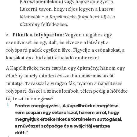
(Oroszlánemlékmű) vagy hajózzon egyet a
Luzerni-tavon, hogy teljes legyen a
Luzern
látnivalók – A Kapellbrücke (Kápolna-híd) és a
víztorony
felfedezése.
Piknik a folyóparton:
Vegyen magához egy
szendvicset és egy italt, és élvezze a látványt a
folyóparti padok egyikén ülve. Figyelje a csónakokat, a
kacsákat és a híd alatt áthaladó embereket.
A Kapellbrücke nem csupán egy építmény, hanem egy
élmény, amely minden évszakban más-más arcát
mutatja. Tavasszal a virágzó fák, nyáron a napsütéses
folyópart, ősszel a színes lombok, télen pedig a hófödte
táj teszi különlegessé.
Fontos megjegyzés: „A Kapellbrücke megélése
nem csupán egy sétáról szól, hanem arról, hogy
megnyitjuk érzékeinket a történelem suttogásai,
a művészet szépsége és a svájci táj varázsa
előtt.”