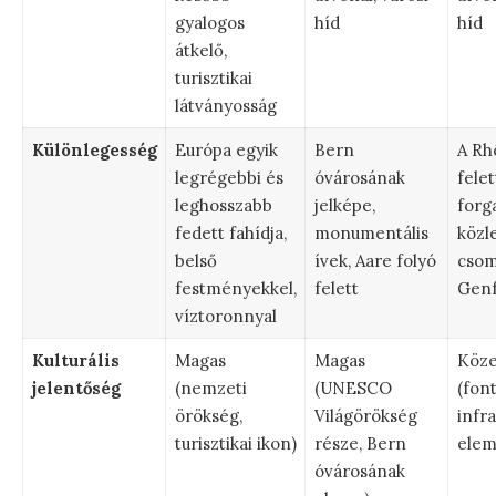
gyalogos
híd
híd
átkelő,
turisztikai
látványosság
Különlegesség
Európa egyik
Bern
A Rh
legrégebbi és
óvárosának
felet
leghosszabb
jelképe,
forg
fedett fahídja,
monumentális
közl
belső
ívek, Aare folyó
cso
festményekkel,
felett
Gen
víztoronnyal
Kulturális
Magas
Magas
Köze
jelentőség
(nemzeti
(UNESCO
(fon
örökség,
Világörökség
infra
turisztikai ikon)
része, Bern
elem
óvárosának