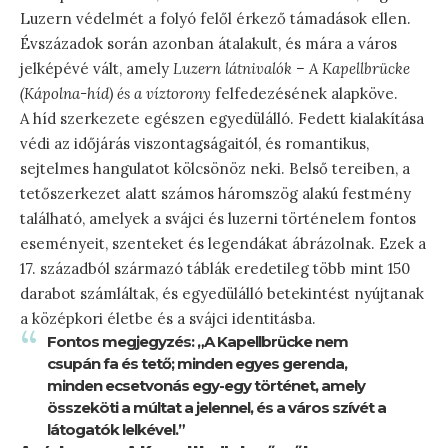
Luzern védelmét a folyó felől érkező támadások ellen.
Évszázadok során azonban átalakult, és mára a város
jelképévé vált, amely
Luzern látnivalók – A Kapellbrücke
(Kápolna-híd) és a víztorony
felfedezésének alapköve.
A híd szerkezete egészen egyedülálló. Fedett kialakítása
védi az időjárás viszontagságaitól, és romantikus,
sejtelmes hangulatot kölcsönöz neki. Belső tereiben, a
tetőszerkezet alatt számos háromszög alakú festmény
található, amelyek a svájci és luzerni történelem fontos
eseményeit, szenteket és legendákat ábrázolnak. Ezek a
17. századból származó táblák eredetileg több mint 150
darabot számláltak, és egyedülálló betekintést nyújtanak
a középkori életbe és a svájci identitásba.
Fontos megjegyzés: „A Kapellbrücke nem
csupán fa és tető; minden egyes gerenda,
minden ecsetvonás egy-egy történet, amely
összeköti a múltat a jelennel, és a város szívét a
látogatók lelkével.”