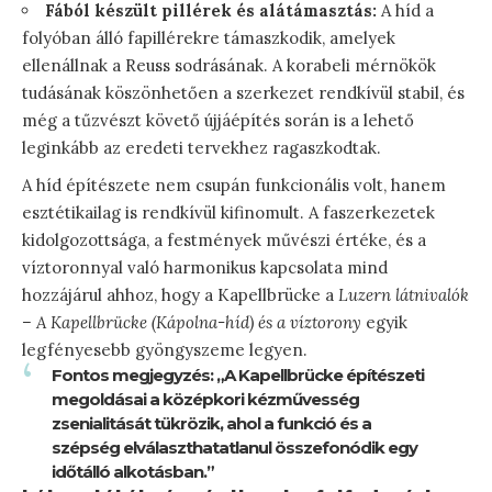
Fából készült pillérek és alátámasztás:
A híd a
folyóban álló fapillérekre támaszkodik, amelyek
ellenállnak a Reuss sodrásának. A korabeli mérnökök
tudásának köszönhetően a szerkezet rendkívül stabil, és
még a tűzvészt követő újjáépítés során is a lehető
leginkább az eredeti tervekhez ragaszkodtak.
A híd építészete nem csupán funkcionális volt, hanem
esztétikailag is rendkívül kifinomult. A faszerkezetek
kidolgozottsága, a festmények művészi értéke, és a
víztoronnyal való harmonikus kapcsolata mind
hozzájárul ahhoz, hogy a Kapellbrücke a
Luzern látnivalók
– A Kapellbrücke (Kápolna-híd) és a víztorony
egyik
legfényesebb gyöngyszeme legyen.
Fontos megjegyzés: „A Kapellbrücke építészeti
megoldásai a középkori kézművesség
zsenialitását tükrözik, ahol a funkció és a
szépség elválaszthatatlanul összefonódik egy
időtálló alkotásban.”