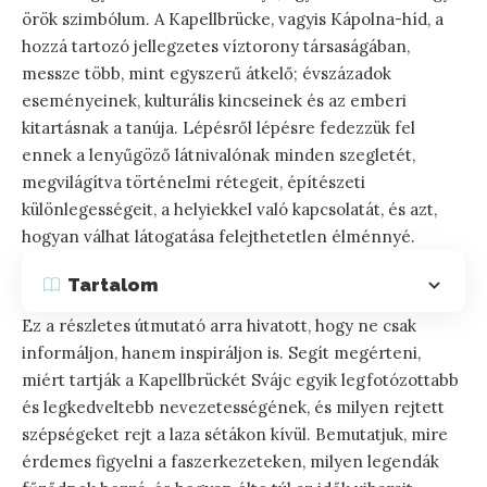
örök szimbólum. A Kapellbrücke, vagyis Kápolna-híd, a
hozzá tartozó jellegzetes víztorony társaságában,
messze több, mint egyszerű átkelő; évszázadok
eseményeinek, kulturális kincseinek és az emberi
kitartásnak a tanúja. Lépésről lépésre fedezzük fel
ennek a lenyűgöző látnivalónak minden szegletét,
megvilágítva történelmi rétegeit, építészeti
különlegességeit, a helyiekkel való kapcsolatát, és azt,
hogyan válhat látogatása felejthetetlen élménnyé.
Tartalom
Ez a részletes útmutató arra hivatott, hogy ne csak
informáljon, hanem inspiráljon is. Segít megérteni,
miért tartják a Kapellbrückét Svájc egyik legfotózottabb
és legkedveltebb nevezetességének, és milyen rejtett
szépségeket rejt a laza sétákon kívül. Bemutatjuk, mire
érdemes figyelni a faszerkezeteken, milyen legendák