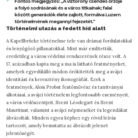
Fontos megjegyzés: „A víztorony csendes őrzője
a folyó sodrásának és a város titkainak; falai
között generációk élete zajlott, formálva Luzern
történelmének megannyi fejezetét.”
Történelmi utazás a fedett híd alatt
A Kapellbrücke történelme tele van drámai fordulatokkal
és lenyűgöző pillanatokkal. Mint már említettük,
eredetileg a város védelmi rendszerének része volt. A
17. században kapta meg a ma is látható festményeket,
amelyek egyedülálló módon örökítették meg a svájci
identitást és keresztény ikonográfiát. Ezek a
festmények, Alois Probst festőművész és tanítványai
alkotásai, a svájci történelem legfontosabb eseményeit,
a város védőszentjeit, Szent Léodegart és Szent
Mauritiust, valamint a svájci népmeséket és legendákat
ábrázolták. Minden egyes képhez egy rövid leírás
tartozott, amely bemutatta az ábrázolt jelenet
jelentőségét.