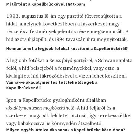
Mi történt a Kapellbrückével 1993-ban?
augusztus 18-án egy
pusztító tűzvész
sújtotta a
hidat, amelynek következtében a faszerkezet nagy
része és a festmények jelentős része megsemmisült. A
híd azóta újjáépült, és 1994 tavaszán újra megnyitották.
Honnan lehet a legjobb fotókat készíteni a Kapellbrückéről?
A legjobb fotókat a
Reuss folyó partjáról
, a Schwanenplatz
felől, a híd belsejéből a festményekkel, vagy este, a
kivilágított híd tükröződésével a vízen lehet készíteni.
Vannak-e akadálymentesített lehetőségek a
Kapellbrückénél?
Igen, a Kapellbrücke gyaloghídként általában
akadálymentesen megközelíthető
. A híd feljárói és a
szerkezet maga sík felületet biztosít, így kerekesszékkel
vagy babakocsival is könnyedén átszelhető.
Milyen egyéb látnivalók vannak a Kapellbrücke közelében?