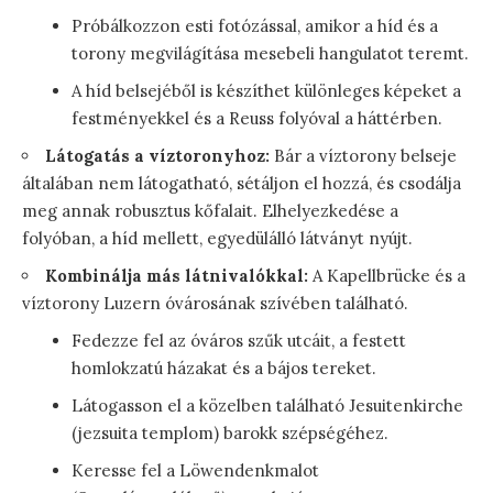
Próbálkozzon esti fotózással, amikor a híd és a
torony megvilágítása mesebeli hangulatot teremt.
A híd belsejéből is készíthet különleges képeket a
festményekkel és a Reuss folyóval a háttérben.
Látogatás a víztoronyhoz:
Bár a víztorony belseje
általában nem látogatható, sétáljon el hozzá, és csodálja
meg annak robusztus kőfalait. Elhelyezkedése a
folyóban, a híd mellett, egyedülálló látványt nyújt.
Kombinálja más látnivalókkal:
A Kapellbrücke és a
víztorony Luzern óvárosának szívében található.
Fedezze fel az óváros szűk utcáit, a festett
homlokzatú házakat és a bájos tereket.
Látogasson el a közelben található Jesuitenkirche
(jezsuita templom) barokk szépségéhez.
Keresse fel a Löwendenkmalot