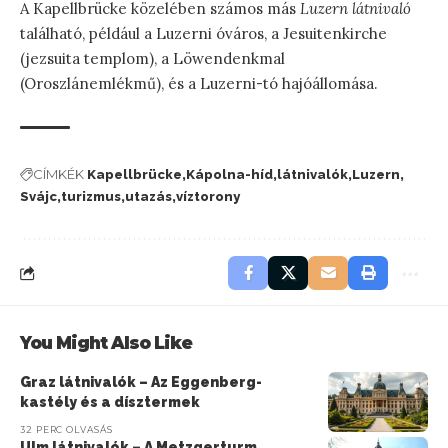
A Kapellbrücke közelében számos más
Luzern látnivaló
található, például a Luzerni óváros, a Jesuitenkirche
(jezsuita templom), a Löwendenkmal
(Oroszlánemlékmű), és a Luzerni-tó hajóállomása.
CÍMKÉK
Kapellbrücke
Kápolna-híd
látnivalók
Luzern
Svájc
turizmus
utazás
víztorony
You Might Also Like
Graz látnivalók – Az Eggenberg-
kastély és a dísztermek
32 PERC OLVASÁS
Ulm látnivalók – A Metzgerturm