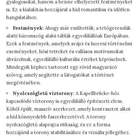
gyalogosokat, hanem a benne elhelyezett festményeket
is. Ez a kialakítás hozzájárul a híd romantikus és időtlen
hangulatához.
Festmények:
Ahogy már említettük, a tetőgerendák
alatti háromszög alakú táblák egyedülállóak Európában.
Ezek a festmények, amelyek svájci és luzerni történelmi
eseményeket, hősi tetteket és vallásos motívumokat
ábrázolnak, egyedülálló kulturális értéket képviselnek.
Mindegyik képhez tartozott egy rövid magyarázó
szöveg, amely segítette a látogatókat a történet
megértésében.
Nyolcszögletű víztorony:
A Kapellbrücke-höz
kapcsolódó víztorony is egyedülálló építészeti elem.
Kőből épült, masszív szerkezet, amely kontrasztot alkot
a híd könnyedebb faszerkezetével. A torony
nyolcszögletű alaprajza ritkaság, és ez a forma
hozzájárul a torony stabilitásához és vizuális jellegéhez.