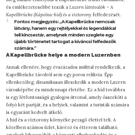
és emlékezetesebbé teszik a
Luzern látnivalók – A
Kapellbrücke (Kápolna-híd) és a víztorony
felfedezését.
Fontos megjegyzés: „A Kapellbrücke nemcsak
látvány, hanem egy rejtélyekkel és legendákkal
teli kincsestár, amelynek minden szeglete egy
újabb történetet tartogat a kíváncsi felfedezők
számára.”
A Kapellbrücke helye a modern Luzernben
Annak ellenére, hogy évszázados múlttal rendelkezik, a
Kapellbrücke távolról sem egy poros relikvia. Épp
ellenkezőleg, dinamikusan illeszkedik a modern Luzern
városképébe és mindennapi életébe. Ez a híd továbbra
is egy létfontosságú gyalogos útvonal, amely összeköti a
folyó két partját, és a helyiek, valamint a turisták számára
is egyaránt kedvelt átkelő.
A híd és a víztorony környéke pezsgő élettel teli. A
közelben számos üzlet, kávézó és étterem található,
amelyek kihasználják a központi elhelyezkedés és a