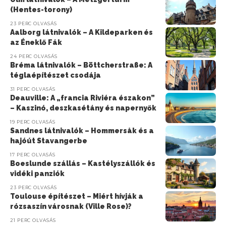
(Hentes-torony)
23 PERC OLVASÁS
Aalborg látnivalók – A Kildeparken és
az Éneklő Fák
24 PERC OLVASÁS
Bréma látnivalók – Böttcherstraße: A
téglaépítészet csodája
31 PERC OLVASÁS
Deauville: A „francia Riviéra északon”
– Kaszinó, deszkasétány és napernyők
19 PERC OLVASÁS
Sandnes látnivalók – Hommersåk és a
hajóút Stavangerbe
17 PERC OLVASÁS
Boeslunde szállás – Kastélyszállók és
vidéki panziók
23 PERC OLVASÁS
Toulouse építészet – Miért hívják a
rózsaszín városnak (Ville Rose)?
21 PERC OLVASÁS