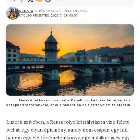
SZILVIA
6 HÓNAP AGO
21 PERC OLVASÁS
UTOLSÓ FRISSÍTÉS: 2026.01.28. 09:07
Fedezd fel Luzern csodáit a Kapellbrücke híres fahídján és a
középkori víztoronynál, ahol a romantika és a történelem találkozik.
Luzern szívében, a Reuss folyó kristálytiszta vize felett
ível át egy olyan építmény, amely nem csupán egy híd,
hanem egy élő történelemkönyv, egy műalkotás és egy