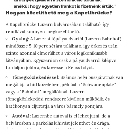
anélkül, hogy egyetlen frankot is fizetnénk értük.”
Hogyan közelíthető meg a Kapellbrücke?
A Kapellbrücke Luzern belvárosában található, így
rendkívül könnyen megközelíthető.
Gyalog:
A Luzerni főpályaudvartól (Luzern Bahnhof)
mindössze 5-10 perc sétára található, így érkezés után
szinte azonnal elmerülhet a város legikonikusabb
látványában. Egyszerűen csak a pályaudvarról kilépve
forduljon jobbra, és kövesse a Reuss folyót.
Tömegközlekedéssel:
Számos helyi buszjáratnak van
megállója a híd közelében, például a "Schwanenplatz"
vagy a "Bahnhof" megállóknál. Luzern
tömegközlekedési rendszere kiválóan működik, és
hatékonyan eljuttatja a város bármely pontjára.
Autóval:
Luzernbe autóval is el lehet jutni, de a
belvárosban a parkolás kihívást jelenthet és drága.