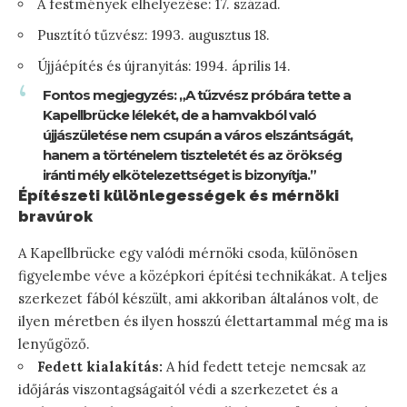
A festmények elhelyezése: 17. század.
Pusztító tűzvész: 1993. augusztus 18.
Újjáépítés és újranyitás: 1994. április 14.
Fontos megjegyzés: „A tűzvész próbára tette a
Kapellbrücke lélekét, de a hamvakból való
újjászületése nem csupán a város elszántságát,
hanem a történelem tiszteletét és az örökség
iránti mély elkötelezettséget is bizonyítja.”
Építészeti különlegességek és mérnöki
bravúrok
A Kapellbrücke egy valódi mérnöki csoda, különösen
figyelembe véve a középkori építési technikákat. A teljes
szerkezet fából készült, ami akkoriban általános volt, de
ilyen méretben és ilyen hosszú élettartammal még ma is
lenyűgöző.
Fedett kialakítás:
A híd fedett teteje nemcsak az
időjárás viszontagságaitól védi a szerkezetet és a