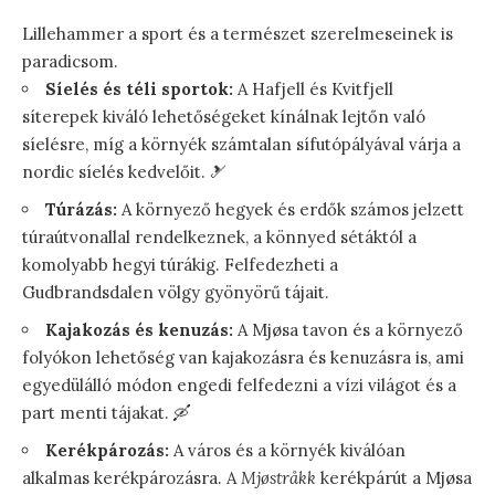
Lillehammer a sport és a természet szerelmeseinek is
paradicsom.
Síelés és téli sportok:
A Hafjell és Kvitfjell
síterepek kiváló lehetőségeket kínálnak lejtőn való
síelésre, míg a környék számtalan sífutópályával várja a
nordic síelés kedvelőit. 🎿
Túrázás:
A környező hegyek és erdők számos jelzett
túraútvonallal rendelkeznek, a könnyed sétáktól a
komolyabb hegyi túrákig. Felfedezheti a
Gudbrandsdalen völgy gyönyörű tájait.
Kajakozás és kenuzás:
A Mjøsa tavon és a környező
folyókon lehetőség van kajakozásra és kenuzásra is, ami
egyedülálló módon engedi felfedezni a vízi világot és a
part menti tájakat. 🛶
Kerékpározás:
A város és a környék kiválóan
alkalmas kerékpározásra. A
Mjøstråkk
kerékpárút a Mjøsa