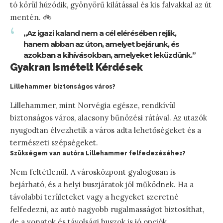
tó körül húzódik, gyönyörű kilátással és kis falvakkal az út
mentén. 🚲
„Az igazi kaland nem a cél elérésében rejlik,
hanem abban az úton, amelyet bejárunk, és
azokban a kihívásokban, amelyeket leküzdünk.”
Gyakran Ismételt Kérdések
Lillehammer biztonságos város?
Lillehammer, mint Norvégia egésze, rendkívül
biztonságos város, alacsony bűnözési rátával. Az utazók
nyugodtan élvezhetik a város adta lehetőségeket és a
természeti szépségeket.
Szükségem van autóra Lillehammer felfedezéséhez?
Nem feltétlenül. A városközpont gyalogosan is
bejárható, és a helyi buszjáratok jól működnek. Ha a
távolabbi területeket vagy a hegyeket szeretné
felfedezni, az autó nagyobb rugalmasságot biztosíthat,
de a vonatok és távolsági buszok is jó opciók.