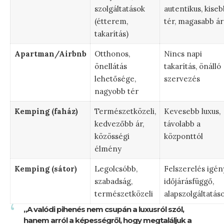
szolgáltatások
autentikus, kiseb
(étterem,
tér, magasabb ár
takarítás)
Apartman/Airbnb
Otthonos,
Nincs napi
önellátás
takarítás, önálló
lehetősége,
szervezés
nagyobb tér
Kemping (faház)
Természetközeli,
Kevesebb luxus,
kedvezőbb ár,
távolabb a
közösségi
központtól
élmény
Kemping (sátor)
Legolcsóbb,
Felszerelés igén
szabadság,
időjárásfüggő,
természetközeli
alapszolgáltatás
„A valódi pihenés nem csupán a luxusról szól,
hanem arról a képességről, hogy megtaláljuk a