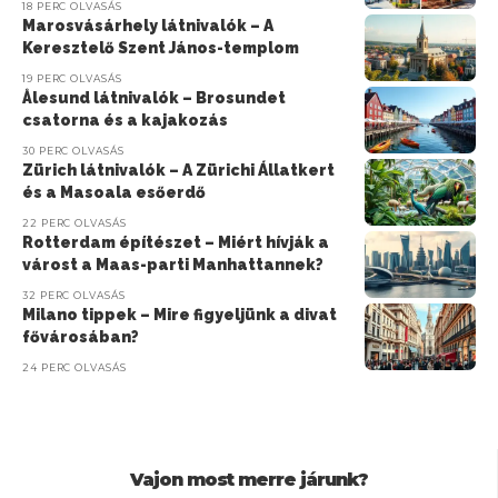
18 PERC OLVASÁS
Marosvásárhely látnivalók – A
Keresztelő Szent János-templom
19 PERC OLVASÁS
Ålesund látnivalók – Brosundet
csatorna és a kajakozás
30 PERC OLVASÁS
Zürich látnivalók – A Zürichi Állatkert
és a Masoala esőerdő
22 PERC OLVASÁS
Rotterdam építészet – Miért hívják a
várost a Maas-parti Manhattannek?
32 PERC OLVASÁS
Milano tippek – Mire figyeljünk a divat
fővárosában?
24 PERC OLVASÁS
Vajon most merre járunk?