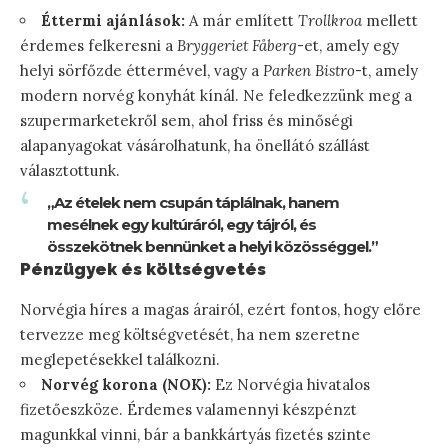
Éttermi ajánlások:
A már említett
Trollkroa
mellett
érdemes felkeresni a
Bryggeriet Fåberg
-et, amely egy
helyi sörfőzde éttermével, vagy a
Parken Bistro
-t, amely
modern norvég konyhát kínál. Ne feledkezzünk meg a
szupermarketekről sem, ahol friss és minőségi
alapanyagokat vásárolhatunk, ha önellátó szállást
választottunk.
„Az ételek nem csupán táplálnak, hanem
mesélnek egy kultúráról, egy tájról, és
összekötnek bennünket a helyi közösséggel.”
Pénzügyek és költségvetés
Norvégia híres a magas árairól, ezért fontos, hogy előre
tervezze meg költségvetését, ha nem szeretne
meglepetésekkel találkozni.
Norvég korona (NOK):
Ez Norvégia hivatalos
fizetőeszköze. Érdemes valamennyi készpénzt
magunkkal vinni, bár a bankkártyás fizetés szinte