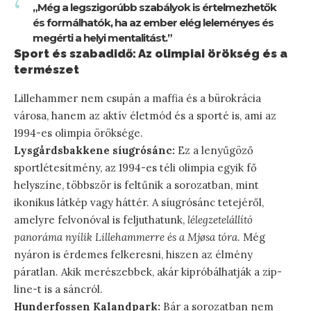
„Még a legszigorúbb szabályok is értelmezhetők
és formálhatók, ha az ember elég leleményes és
megérti a helyi mentalitást.”
Sport és szabadidő: Az olimpiai örökség és a
természet
Lillehammer nem csupán a maffia és a bürokrácia
városa, hanem az aktív életmód és a sporté is, ami az
1994-es olimpia öröksége.
Lysgårdsbakkene síugrósánc:
Ez a lenyűgöző
sportlétesítmény, az 1994-es téli olimpia egyik fő
helyszíne, többször is feltűnik a sorozatban, mint
ikonikus látkép vagy háttér. A síugrósánc tetejéről,
amelyre felvonóval is feljuthatunk,
lélegzetelállító
panoráma nyílik Lillehammerre és a Mjøsa tóra
. Még
nyáron is érdemes felkeresni, hiszen az élmény
páratlan. Akik merészebbek, akár kipróbálhatják a zip-
line-t is a sáncról.
Hunderfossen Kalandpark:
Bár a sorozatban nem