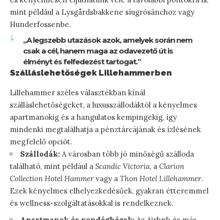
mint például a Lysgårdsbakkene síugrósánchoz vagy
Hunderfossenbe.
„A legszebb utazások azok, amelyek során nem
csak a cél, hanem maga az odavezető út is
élményt és felfedezést tartogat.”
Szálláslehetőségek Lillehammerben
Lillehammer széles választékban kínál
szálláslehetőségeket, a luxusszállodáktól a kényelmes
apartmanokig és a hangulatos kempingekig, így
mindenki megtalálhatja a pénztárcájának és ízlésének
megfelelő opciót.
Szállodák:
A városban több jó minőségű szálloda
található, mint például a
Scandic Victoria
, a
Clarion
Collection Hotel Hammer
vagy a
Thon Hotel Lillehammer
.
Ezek kényelmes elhelyezkedésűek, gyakran étteremmel
és wellness-szolgáltatásokkal is rendelkeznek.
Apartmanok és vendégházak:
Az Airbnb és más