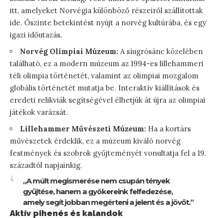
itt, amelyeket Norvégia különböző részeiről szállítottak
ide. Őszinte betekintést nyújt a norvég kultúrába, és egy
igazi időutazás.
Norvég Olimpiai Múzeum:
A síugrósánc közelében
található, ez a modern múzeum az 1994-es lillehammeri
téli olimpia történetét, valamint az olimpiai mozgalom
globális történetét mutatja be. Interaktív kiállítások és
eredeti relikviák segítségével élhetjük át újra az olimpiai
játékok varázsát.
Lillehammer Művészeti Múzeum:
Ha a kortárs
művészetek érdeklik, ez a múzeum kiváló norvég
festmények és szobrok gyűjteményét vonultatja fel a 19.
századtól napjainkig.
„A múlt megismerése nem csupán tények
gyűjtése, hanem a gyökereink felfedezése,
amely segít jobban megérteni a jelent és a jövőt.”
Aktív pihenés és kalandok