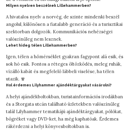
Milyen nyelven beszélnek Lillehammerben?
A hivatalos nyelv a norvég, de szinte mindenki beszél
angolul, különösen a fiatalabb generáció és a turisztikai
szektorban dolgozók. Kommunikációs nehézségei
valószínűleg nem lesznek.
Lehet hideg télen Lillehammerben?
Igen, télen a hőmérséklet gyakran fagypont alá esik, és
sok hó esik. Fontos a réteges öltözködés, meleg ruhák,
vízálló kabát és megfelelő lábbeli viselése, ha télen
utazik. 🧣
Hol érdemes Lilyhammer ajándéktárgyakat vásárolni?
A helyi ajándékboltokban, turistainformációs irodákban
és a Storgata utcán található üzletekben valószínűleg
talál Lilyhammer tematikájú ajándéktárgyakat, pólókat,
bögréket vagy DVD-ket, ha még kaphatóak. Érdemes
rákérdezni a helyi könyvesboltokban is.