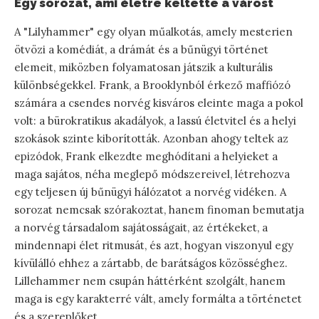
Egy sorozat, ami életre keltette a várost
A "Lilyhammer" egy olyan műalkotás, amely mesterien
ötvözi a komédiát, a drámát és a bűnügyi történet
elemeit, miközben folyamatosan játszik a kulturális
különbségekkel. Frank, a Brooklynból érkező maffiózó
számára a csendes norvég kisváros eleinte maga a pokol
volt: a bürokratikus akadályok, a lassú életvitel és a helyi
szokások szinte kiborították. Azonban ahogy teltek az
epizódok, Frank elkezdte meghódítani a helyieket a
maga sajátos, néha meglepő módszereivel, létrehozva
egy teljesen új bűnügyi hálózatot a norvég vidéken. A
sorozat nemcsak szórakoztat, hanem finoman bemutatja
a norvég társadalom sajátosságait, az értékeket, a
mindennapi élet ritmusát, és azt, hogyan viszonyul egy
kívülálló ehhez a zártabb, de barátságos közösséghez.
Lillehammer nem csupán háttérként szolgált, hanem
maga is egy karakterré vált, amely formálta a történetet
és a szereplőket.