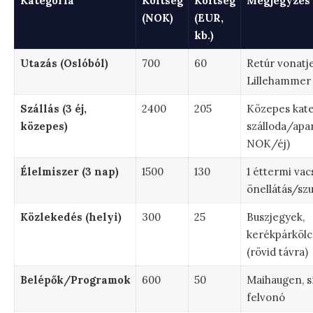
Kategória
Költség
Költség
Megjegyzés
(NOK)
(EUR,
kb.)
Utazás (Oslóból)
700
60
Retúr vonatj
Lillehammer
Szállás (3 éj,
2400
205
Közepes kate
közepes)
szálloda/apa
NOK/éj)
Élelmiszer (3 nap)
1500
130
1 éttermi vac
önellátás/sz
Közlekedés (helyi)
300
25
Buszjegyek,
kerékpárköl
(rövid távra)
Belépők/Programok
600
50
Maihaugen, s
felvonó