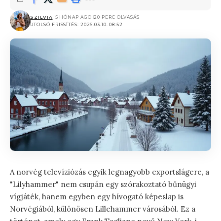
SZILVIA
5 HÓNAP AGO
20 PERC OLVASÁS
UTOLSÓ FRISSÍTÉS: 2026.03.10. 08:52
A norvég televíziózás egyik legnagyobb exportslágere, a
"Lilyhammer" nem csupán egy szórakoztató bűnügyi
vígjáték, hanem egyben egy hívogató képeslap is
Norvégiából, különösen Lillehammer városából. Ez a