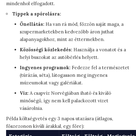
mindenhol elfogadott.
Tippek a spórolásra:
Önellátás:
Ha van rá mód, főzzön saját maga, a
szupermarketekben kedvezőbb áron juthat
alapanyagokhoz, mint az éttermekben.
Közösségi közlekedés:
Használja a vonatot és a
helyi buszokat az autóbérlés helyett.
Ingyenes programok:
Fedezze fel a természetet
(túrázás, séta), látogasson meg ingyenes
múzeumokat vagy galériákat.
Víz:
A csapvíz Norvégiában iható és kiváló
minőségű, így nem kell palackozott vizet
vásárolnia.
Példa költségvetés egy 3 napos utazásra (átlagos,
főszezonon kívüli árakkal, egy főre):