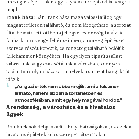
norvég estéje – talán egy Lilyhammer epizód is beugrik
majd.
Frank háza:
Bár Frank háza maga valószínűleg egy
magánterületen található, és nem látogatható, a sorozat
által bemutatott otthona jellegzetes norvég faház. A
faházak, piros vagy fehér színben, a norvég építészet
szerves részét képezik, és rengeteg található belőlük
Lillehammer környékén. Ha egy ilyen típusú szállást
választunk, vagy csak sétálunk a városban, könnyen
találhatunk olyan házakat, amelyek a sorozat hangulatát
idézik.
„Az igazi érték nem abban rejlik, ami a felszínen
látható, hanem abban a történetben és
atmoszférában, amit egy hely magával hordoz.”
A rendőrség, a városháza és a hivatalos
ügyek
Franknek sok dolga akadt a helyi hatóságokkal, és ezek a
hivatalos épületek kulcsszerepet játszottak a