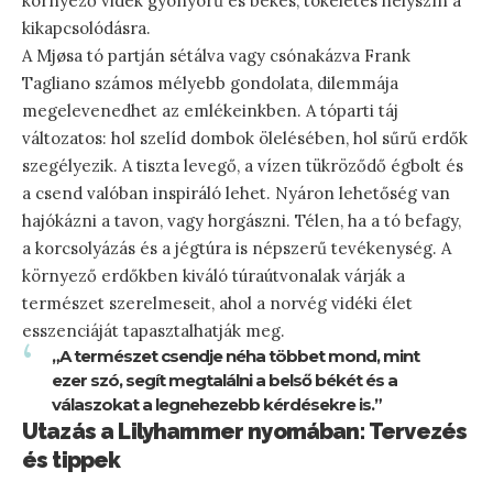
környező vidék gyönyörű és békés, tökéletes helyszín a
kikapcsolódásra.
A Mjøsa tó partján sétálva vagy csónakázva Frank
Tagliano számos mélyebb gondolata, dilemmája
megelevenedhet az emlékeinkben. A tóparti táj
változatos: hol szelíd dombok ölelésében, hol sűrű erdők
szegélyezik. A tiszta levegő, a vízen tükröződő égbolt és
a csend valóban inspiráló lehet. Nyáron lehetőség van
hajókázni a tavon, vagy horgászni. Télen, ha a tó befagy,
a korcsolyázás és a jégtúra is népszerű tevékenység. A
környező erdőkben kiváló túraútvonalak várják a
természet szerelmeseit, ahol a norvég vidéki élet
esszenciáját tapasztalhatják meg.
„A természet csendje néha többet mond, mint
ezer szó, segít megtalálni a belső békét és a
válaszokat a legnehezebb kérdésekre is.”
Utazás a Lilyhammer nyomában: Tervezés
és tippek