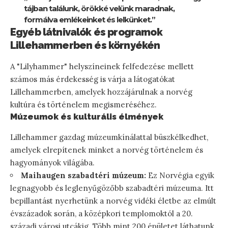
tájban találunk, örökké velünk maradnak,
formálva emlékeinket és lelkünket.”
Egyéb látnivalók és programok
Lillehammerben és környékén
A "Lilyhammer" helyszíneinek felfedezése mellett
számos más érdekesség is várja a látogatókat
Lillehammerben, amelyek hozzájárulnak a norvég
kultúra és történelem megismeréséhez.
Múzeumok és kulturális élmények
Lillehammer gazdag múzeumkínálattal büszkélkedhet,
amelyek elrepítenek minket a norvég történelem és
hagyományok világába.
Maihaugen szabadtéri múzeum:
Ez Norvégia egyik
legnagyobb és leglenyűgözőbb szabadtéri múzeuma. Itt
bepillantást nyerhetünk a norvég vidéki életbe az elmúlt
évszázadok során, a középkori templomoktól a 20.
századi városi utcákig. Több mint 200 épületet láthatunk