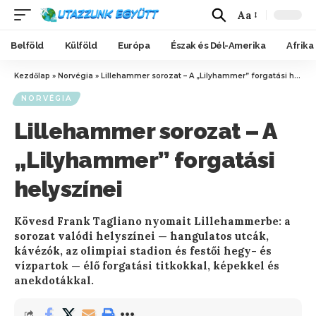
Aa
Belföld
Külföld
Európa
Észak és Dél-Amerika
Afrika
Kezdőlap
»
Norvégia
»
Lillehammer sorozat – A „Lilyhammer” forgatási helyszínei
NORVÉGIA
Lillehammer sorozat – A
„Lilyhammer” forgatási
helyszínei
Kövesd Frank Tagliano nyomait Lillehammerbe: a
sorozat valódi helyszínei — hangulatos utcák,
kávézók, az olimpiai stadion és festői hegy- és
vízpartok — élő forgatási titkokkal, képekkel és
anekdotákkal.