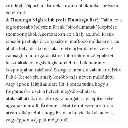
vendéglátóiparban. Ennek során több ikonikus helyszín
is feltűnik.
A Flamingo Nightclub (volt Flamingo Bar):
Talán ez a
legfontosabb helyszín Frank "birodalmának" kiépítése
szempontjából. A sorozatban ez a hely az, ahol Frank
először próbálja érvényesíteni maffiózó módszereit, és
ahol a helyi diszkó éjszakai élete új lendületet vesz. A
valóságban a forgatásokhoz több különböző épületet
használtak. Az egyik legismertebb a Lillehammer
központjában található Storgata utcán, a valamikori
Felix
Pub & Scene
volt, amely később más néven működött,
vagy éppen felújítás alatt állt. Fontos tudni, hogy a
forgatás óta ezek a helyek megváltozhattak,
átalakulhattak, de a Storgata hangulata és építészete
ugyanaz maradt. Érdemes sétát tenni ezen a vibráló
utcán, elképzelni, ahogy Frank a helyiekkel alkudozik,
vagy éppen a dj pult mögött áll.