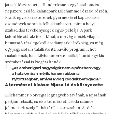
játszik főszerepet, a Hunderfossen egy hatalmas és
népszerű családi kalandpark Lillehammer északi részén.
Frank egyik karakterének gyermekével kapcsolatos
események során is felbukkanhatott, mint a helyi
szabadidős tevékenységek egyik példája. A park
különféle attrakciókat kínál, a norvég mesék világát
bemutató részlegektől a vidámparki játékokig, és még
egy jégpalota is található itt. Kiváló program lehet
családoknak, ha a Lilyhammer-tematikájú túrát egy kis
szórakozással is kiegészítenék.
„Az ember igazi nagyságát nem a pénzben vagy
a hatalomban mérik, hanem abban a
nyitottságban, amivel a világ csodáit befogadja.”
A természet hívása: Mjøsa tó és környezete
Lillehammer Norvégia legnagyobb tavának, a Mjøsának
partján fekszik, és ez a természeti csoda számos
jelenetnek szolgált háttérül a sorozatban. A tó és a