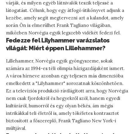
várják, és milyen egyéb látnivalók teszik teljessé a
látogatást. Célunk, hogy egy átfogó útikönyvet adjunk a
kezébe, amely segít megtervezni azt a kalandot, amely
során Ön is elmerülhet Frank Tagliano világában,
miközben Norvégia egyik legszebb vidékét fedezi fel.
Fedezze fel Lilyhammer varázslatos
világát: Miért éppen Lillehammer?
Lillehammer, Norvégia egyik gyöngyszeme, sokak
számára az 1994-es téli olimpia házigazdájaként ismert.
A város hírneve azonban egy teljesen más dimenzióba
emelkedett a "Lilyhammer" sorozatnak köszönhetően.
Ez a televíziós produkció rávilágított arra, hogy Norvégia
nem csak fjordokról és hegyekről szól, hanem egyedi
kultúráról, humorról és egy olyan békés, ám mégis
intrikákkal teli életről is, amely tökéletes kontrasztot
biztosított a főszereplő, Frank Tagliano New York-i
múltjával.