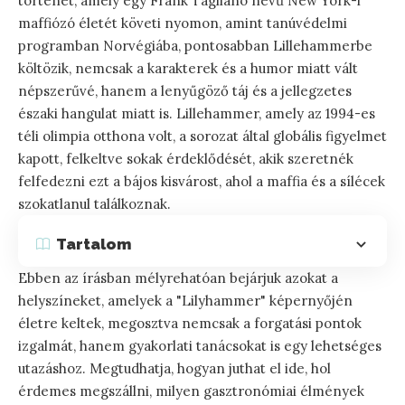
történet, amely egy Frank Tagliano nevű New York-i
maffiózó életét követi nyomon, amint tanúvédelmi
programban Norvégiába, pontosabban Lillehammerbe
költözik, nemcsak a karakterek és a humor miatt vált
népszerűvé, hanem a lenyűgöző táj és a jellegzetes
északi hangulat miatt is. Lillehammer, amely az 1994-es
téli olimpia otthona volt, a sorozat által globális figyelmet
kapott, felkeltve sokak érdeklődését, akik szeretnék
felfedezni ezt a bájos kisvárost, ahol a maffia és a sílécek
szokatlanul találkoznak.
Tartalom
Ebben az írásban mélyrehatóan bejárjuk azokat a
helyszíneket, amelyek a "Lilyhammer" képernyőjén
életre keltek, megosztva nemcsak a forgatási pontok
izgalmát, hanem gyakorlati tanácsokat is egy lehetséges
utazáshoz. Megtudhatja, hogyan juthat el ide, hol
érdemes megszállni, milyen gasztronómiai élmények