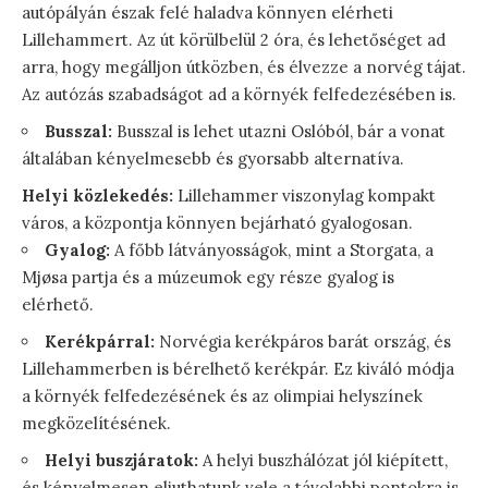
autópályán észak felé haladva könnyen elérheti
Lillehammert. Az út körülbelül 2 óra, és lehetőséget ad
arra, hogy megálljon útközben, és élvezze a norvég tájat.
Az autózás szabadságot ad a környék felfedezésében is.
Busszal:
Busszal is lehet utazni Oslóból, bár a vonat
általában kényelmesebb és gyorsabb alternatíva.
Helyi közlekedés:
Lillehammer viszonylag kompakt
város, a központja könnyen bejárható gyalogosan.
Gyalog:
A főbb látványosságok, mint a Storgata, a
Mjøsa partja és a múzeumok egy része gyalog is
elérhető.
Kerékpárral:
Norvégia kerékpáros barát ország, és
Lillehammerben is bérelhető kerékpár. Ez kiváló módja
a környék felfedezésének és az olimpiai helyszínek
megközelítésének.
Helyi buszjáratok:
A helyi buszhálózat jól kiépített,
és kényelmesen eljuthatunk vele a távolabbi pontokra is,