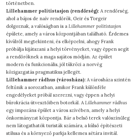
történetben.
Lillehammer politistasjon (rendőrség):
A rendőrség,
ahol a bájos de naív rendőrök, Geir és Torgeir
dolgoznak, a valóságban is a
Lillehammer politistasjon
épülete, amely a város központjában található. Érdemes
kívülről megtekinteni, és elképzelni, ahogy Frank
próbálja kijátszani a helyi törvényeket, vagy éppen segít
a rendőröknek a maga sajátos módján. Az épület
modern és funkcionális, jól tükrözi a norvég
közigazgatás pragmatikus jellegét.
Lillehammer rådhus (városháza):
A városháza szintén
feltűnik a sorozatban, amikor Frank különféle
engedélyeket próbál szerezni, vagy éppen a helyi
bürokrácia útvesztőiben botorkál. A
Lillehammer rådhus
egy impozáns épület a város szívében, amely a helyi
önkormányzat központja. Bár a belső terek valószínűleg
nem látogathatók turisták számára, a külső építészeti
stílusa és a környező parkja kellemes sétára invitál.