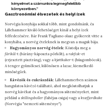
kényelmet a számunkra legmegfelelőbb
környezetben.”
Gasztronómiai élvezetek és helyi ízek
Norvégia konyhája sokkal több, mint gondolnánk, és
Lillehammer kiváló lehetőséget kínál a helyi ízek
felfedezésére. Bár Frank Tagliano olasz gyökereit vitte a
konyhába, a norvég ételeknek is megvan a maguk bája.
Hagyományos norvég ételek:
Kóstolja meg a
fårikål
-t (bárány-káposzta pörkölt), a
rakfisk
-et
(erjesztett pisztráng), vagy a
kjøttkaker
-t (húsgombócok).
A tenger gyümölcsei, különösen a lazac, kiemelkedő
minőségűek.
Kávézók és cukrászdák:
Lillehammerben számos
hangulatos kávézó található, ahol megkóstolhatjuk a
norvég kávékat és a hagyományos süteményeket, mint
például a
skillingsboller
(fahéjas csiga) vagy a
kvæfjordkake
(Norvégia "nemzeti süteménye").