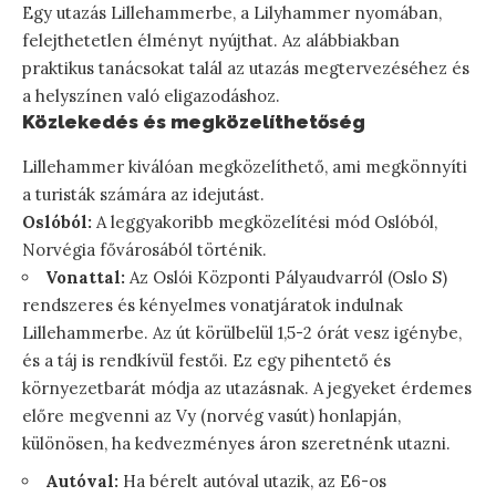
Egy utazás Lillehammerbe, a Lilyhammer nyomában,
felejthetetlen élményt nyújthat. Az alábbiakban
praktikus tanácsokat talál az utazás megtervezéséhez és
a helyszínen való eligazodáshoz.
Közlekedés és megközelíthetőség
Lillehammer kiválóan megközelíthető, ami megkönnyíti
a turisták számára az idejutást.
Oslóból:
A leggyakoribb megközelítési mód Oslóból,
Norvégia fővárosából történik.
Vonattal:
Az Oslói Központi Pályaudvarról (Oslo S)
rendszeres és kényelmes vonatjáratok indulnak
Lillehammerbe. Az út körülbelül 1,5-2 órát vesz igénybe,
és a táj is rendkívül festői. Ez egy pihentető és
környezetbarát módja az utazásnak. A jegyeket érdemes
előre megvenni az Vy (norvég vasút) honlapján,
különösen, ha kedvezményes áron szeretnénk utazni.
Autóval:
Ha bérelt autóval utazik, az E6-os