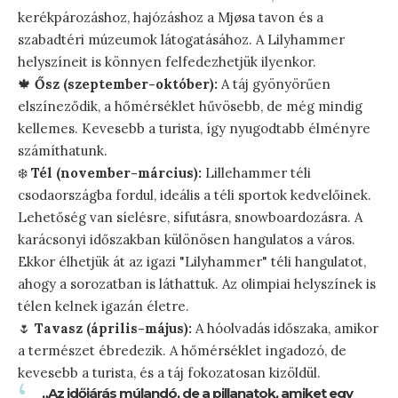
kerékpározáshoz, hajózáshoz a Mjøsa tavon és a
szabadtéri múzeumok látogatásához. A Lilyhammer
helyszíneit is könnyen felfedezhetjük ilyenkor.
🍁
Ősz (szeptember-október):
A táj gyönyörűen
elszíneződik, a hőmérséklet hűvösebb, de még mindig
kellemes. Kevesebb a turista, így nyugodtabb élményre
számíthatunk.
❄️
Tél (november-március):
Lillehammer téli
csodaországba fordul, ideális a téli sportok kedvelőinek.
Lehetőség van síelésre, sífutásra, snowboardozásra. A
karácsonyi időszakban különösen hangulatos a város.
Ekkor élhetjük át az igazi "Lilyhammer" téli hangulatot,
ahogy a sorozatban is láthattuk. Az olimpiai helyszínek is
télen kelnek igazán életre.
🌷
Tavasz (április-május):
A hóolvadás időszaka, amikor
a természet ébredezik. A hőmérséklet ingadozó, de
kevesebb a turista, és a táj fokozatosan kizöldül.
„Az időjárás múlandó, de a pillanatok, amiket egy