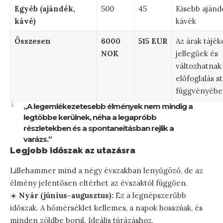
Egyéb (ajándék,
500
45
Kisebb ajánd
kávé)
kávék
Összesen
6000
515 EUR
Az árak tájék
NOK
jellegűek és
változhatnak
előfoglalás st
függvényébe
„A legemlékezetesebb élmények nem mindig a
legtöbbe kerülnek, néha a legapróbb
részletekben és a spontaneitásban rejlik a
varázs.”
Legjobb időszak az utazásra
Lillehammer mind a négy évszakban lenyűgöző, de az
élmény jelentősen eltérhet az évszaktól függően.
☀️
Nyár (június-augusztus):
Ez a legnépszerűbb
időszak. A hőmérséklet kellemes, a napok hosszúak, és
minden zöldbe borul. Ideális túrázáshoz,