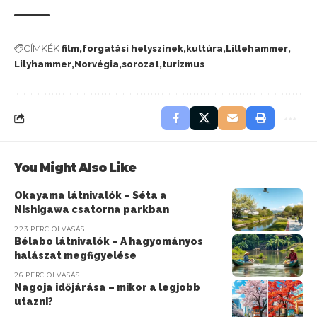
CÍMKÉK
film
forgatási helyszínek
kultúra
Lillehammer
Lilyhammer
Norvégia
sorozat
turizmus
You Might Also Like
Okayama látnivalók – Séta a
Nishigawa csatorna parkban
223 PERC OLVASÁS
Bélabo látnivalók – A hagyományos
halászat megfigyelése
26 PERC OLVASÁS
Nagoja időjárása – mikor a legjobb
utazni?