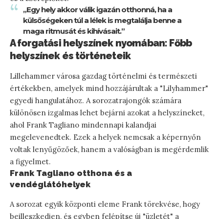
„Egy hely akkor válik igazán otthonná, ha a
külsőségeken túl a lélek is megtalálja benne a
maga ritmusát és kihívásait.”
A forgatási helyszínek nyomában: Főbb
helyszínek és történeteik
Lillehammer városa gazdag történelmi és természeti
értékekben, amelyek mind hozzájárultak a "Lilyhammer"
egyedi hangulatához. A sorozatrajongók számára
különösen izgalmas lehet bejárni azokat a helyszíneket,
ahol Frank Tagliano mindennapi kalandjai
megelevenedtek. Ezek a helyek nemcsak a képernyőn
voltak lenyűgözőek, hanem a valóságban is megérdemlik
a figyelmet.
Frank Tagliano otthona és a
vendéglátóhelyek
A sorozat egyik központi eleme Frank törekvése, hogy
beilleszkedjen, és egyben felépítse új "üzletét" a