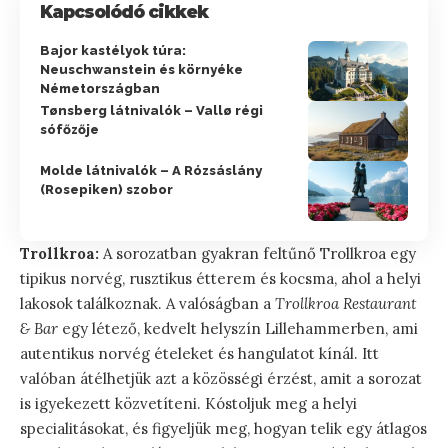
Kapcsolódó cikkek
Bajor kastélyok túra:
Neuschwanstein és környéke
Németországban
Tønsberg látnivalók – Vallø régi
sófőzője
Molde látnivalók – A Rózsáslány
(Rosepiken) szobor
Trollkroa:
A sorozatban gyakran feltűnő Trollkroa egy
tipikus norvég, rusztikus étterem és kocsma, ahol a helyi
lakosok találkoznak. A valóságban a
Trollkroa Restaurant
& Bar
egy létező, kedvelt helyszín Lillehammerben, ami
autentikus norvég ételeket és hangulatot kínál. Itt
valóban átélhetjük azt a közösségi érzést, amit a sorozat
is igyekezett közvetíteni. Kóstoljuk meg a helyi
specialitásokat, és figyeljük meg, hogyan telik egy átlagos