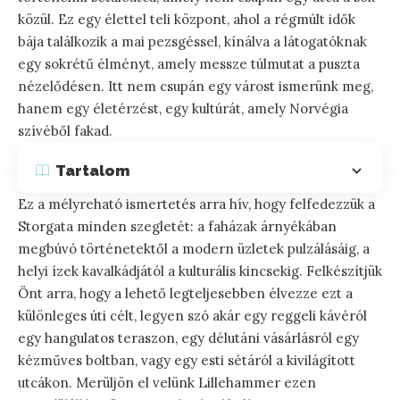
közül. Ez egy élettel teli központ, ahol a régmúlt idők
bája találkozik a mai pezsgéssel, kínálva a látogatóknak
egy sokrétű élményt, amely messze túlmutat a puszta
nézelődésen. Itt nem csupán egy várost ismerünk meg,
hanem egy életérzést, egy kultúrát, amely Norvégia
szívéből fakad.
Tartalom
Ez a mélyreható ismertetés arra hív, hogy felfedezzük a
Storgata minden szegletét: a faházak árnyékában
megbúvó történetektől a modern üzletek pulzálásáig, a
helyi ízek kavalkádjától a kulturális kincsekig. Felkészítjük
Önt arra, hogy a lehető legteljesebben élvezze ezt a
különleges úti célt, legyen szó akár egy reggeli kávéról
egy hangulatos teraszon, egy délutáni vásárlásról egy
kézműves boltban, vagy egy esti sétáról a kivilágított
utcákon. Merüljön el velünk Lillehammer ezen