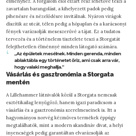
élményhez. A forgalom elől elzárt rész lehetővé teszi a
zavartalan barangolást, a kihelyezett padok pedig
pihenésre és nézelődésre invitálnak. Nyáron virágok
díszítik az utcát, télen pedig a hópaplan és a karácsonyi
fények varázsolják meseszerűvé a tájat. Ez a tudatos
tervezés és a történelem tisztelete teszi a Storgatát
felejthetetlen élménnyé minden látogató számára.
„Az épületek mesélnek. Minden gerenda, minden
ablaktábla egy történetet őriz, ami csak arra vár,
hogy valaki meghallja.”
Vásárlás és gasztronómia a Storgata
mentén
A Lillehammer látnivalók közül a Storgata nemcsak
esztétikailag lenyűgöző, hanem igazi paradicsom a
vásárlás és a gasztronómia szerelmeseinek is. Itt a
hagyományos norvég kézműves termékek éppúgy
megtalálhatók, mint a modern skandináv divat, a helyi
ínyencségek pedig garantáltan elvarázsolják az