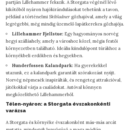
partján Lillehammer fekszik. A Storgata végénél lévő
kikötőből nyáron hajókirándulásokat tehetünk a tavon,
például a történelmi
Skibladner
gőzhajóval, amely a világ
legrégebbi, még mindig üzemelő lapátkerekes gőzhajója.
Lillehammer Fjellstue:
Egy hagyományos norvég
hegyi szálláshely, amely a városhoz közel, mégis festői
környezetben található. Ideális kiindulópont túrákhoz a
környékbeli erdőkben és hegyekben.
Hunderfossen Kalandpark:
Ha gyerekekkel
utazunk, ez a kalandpark garantált szórakozást nyújt.
Norvég népmesék inspirálták, és rengeteg attrakcióval,
játékokkal várja a családokat. Autóval könnyen
megközelíthető Lillehammerből.
Télen-nyáron: a Storgata évszakonkénti
varázsa
A Storgata és környéke évszakonként más-más arcát
mutatja, mindegyik lenyűgöző a maga módján.