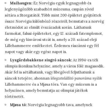
Maihaugen:
Ez Norvégia egyik legnagyobb és
leglenyűgözőbb szabadtéri múzeuma, csupán rövid
sétára a Storgatától. Több mint 200 épületet gyűjtöttek
össze Norvégia különböző részeiről, bemutatva a norvég
életmódot az elmúlt évszázadok során. Láthatunk
farmokat, falusi épületeket, egy 12. századi fatemplomot,
de még egy kisvárosi utcát is, amely a 20. század eleji
Lillehammerre emlékeztet. Érdemes rászánni egy fél
napot vagy akár egy egész napot is.
Lysgårdsbakkene síugró sáncok:
Az 1994-es téli
olimpia ikonikus helyszíne, amely a város fölé magasodik.
Akár fel is sétálhatunk, vagy libegővel feljuthatunk a
sáncok tetejére, ahonnan
lélegzetelállító panoráma nyílik
Lillehammerre és a Mjøsa tóra. Van egy múzeum is a
helyszínen, amely bemutatja az olimpiai játékok
történetét.
Mjøsa tó:
Norvégia legnagyobb tava, amelynek