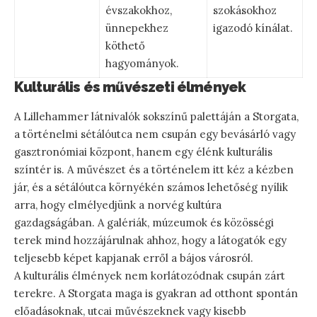
évszakokhoz,
szokásokhoz
ünnepekhez
igazodó kínálat.
köthető
hagyományok.
Kulturális és művészeti élmények
A Lillehammer látnivalók sokszínű palettáján a Storgata,
a történelmi sétálóutca nem csupán egy bevásárló vagy
gasztronómiai központ, hanem egy élénk kulturális
színtér is. A művészet és a történelem itt kéz a kézben
jár, és a sétálóutca környékén számos lehetőség nyílik
arra, hogy elmélyedjünk a norvég kultúra
gazdagságában. A galériák, múzeumok és közösségi
terek mind hozzájárulnak ahhoz, hogy a látogatók egy
teljesebb képet kapjanak erről a bájos városról.
A kulturális élmények nem korlátozódnak csupán zárt
terekre. A Storgata maga is gyakran ad otthont spontán
előadásoknak, utcai művészeknek vagy kisebb