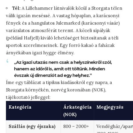
Tél:
A Lillehammer látnivalók közül a Storgata télen
válik igazán meséssé. A vastag hópaplan, a karácsonyi
fények és a hangulatos Julemarked (karácsonyi vásár)
varázslatos atmoszférát teremt. A közeli sípályák
(például Hafjell) kiváló lehetőséget biztosítanak a téli
sportok szerelmeseinek. Egy forró kakaó a faházak
árnyékában igazi hygge élmény.
„Az igazi utazás nem csak a helyszínekről szól,
hanem az időről is, amit ott töltünk. Minden
évszak új dimenziót ad egy helyhez.”
Íme egy táblázat a tipikus kiadásokról egy napra, a
Storgata környékén, norvég koronában (NOK),
tájékoztató jelleggel:
Kategória
Árkategória
Megjegyzés
(NOK)
Szállás (egy éjszaka)
800 – 2000+
Vendégház/apa