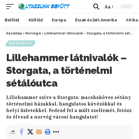
Aa
Belföld
Külföld
Európa
Észak és Dél-Amerika
Afrika
Kezdőlap
»
Norvégia
»
Lillehammer látnivalók – Storgata, a történelmi sétálóutca
NORVÉGIA
Lillehammer látnivalók –
Storgata, a történelmi
sétálóutca
Lillehammer szíve a Storgata: macskaköves sétány
történelmi házakkal, hangulatos kávézókkal és
helyi üzletekkel. Fedezd fel a múlt szellemét, fotózz
és élvezd a norvég városi hangulatot!