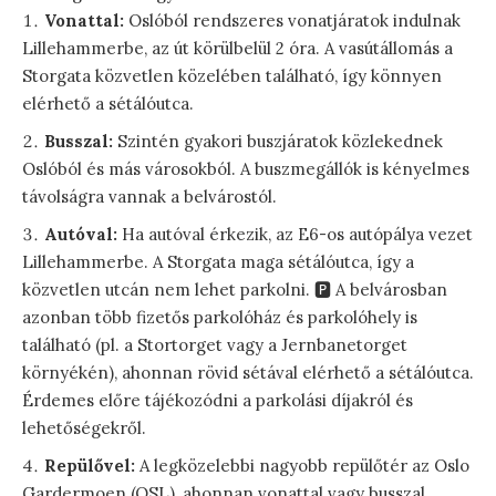
Vonattal:
Oslóból rendszeres vonatjáratok indulnak
Lillehammerbe, az út körülbelül 2 óra. A vasútállomás a
Storgata közvetlen közelében található, így könnyen
elérhető a sétálóutca.
Busszal:
Szintén gyakori buszjáratok közlekednek
Oslóból és más városokból. A buszmegállók is kényelmes
távolságra vannak a belvárostól.
Autóval:
Ha autóval érkezik, az E6-os autópálya vezet
Lillehammerbe. A Storgata maga sétálóutca, így a
közvetlen utcán nem lehet parkolni. 🅿️ A belvárosban
azonban több fizetős parkolóház és parkolóhely is
található (pl. a Stortorget vagy a Jernbanetorget
környékén), ahonnan rövid sétával elérhető a sétálóutca.
Érdemes előre tájékozódni a parkolási díjakról és
lehetőségekről.
Repülővel:
A legközelebbi nagyobb repülőtér az Oslo
Gardermoen (OSL), ahonnan vonattal vagy busszal