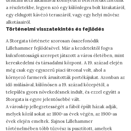
délutáni séta alkalmával könnyedén belefeledkezhetünk
a részletekbe, legyen szó egy különleges bolt kirakatáról,
egy eldugott kávézó teraszáról, vagy egy helyi művész
alkotásairól.
Történelmi visszatekintés és fejlődés
A Storgata története szorosan összefonódik
Lillehammer fejlődésével. Már a kezdetektől fogva
kulcsfontosságú szerepet játszott a város életében, mint
kereskedelmi és társadalmi központ. A 19. század elején
még csak egy egyszerű piaci útvonal volt, ahol a
környező farmerek árusították portékájukat. Azonban az
idő múlásával, különösen a 19. század közepétől, a
település gyors növekedésnek indult, és ezzel együtt a
Storgata is egyre jelentősebbé vált.
A városkép jellegzetességét a fából épült házak adják,
melyek közül sokat az 1800-as évek végén, az 1900-as
évek elején emeltek. Sajnos Lillehammer
történelmében több tűzvész is pusztított, amelyek