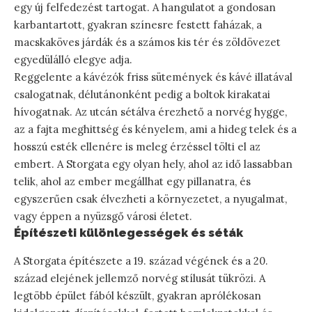
egy új felfedezést tartogat. A hangulatot a gondosan
karbantartott, gyakran színesre festett faházak, a
macskaköves járdák és a számos kis tér és zöldövezet
egyedülálló elegye adja.
Reggelente a kávézók friss sütemények és kávé illatával
csalogatnak, délutánonként pedig a boltok kirakatai
hívogatnak. Az utcán sétálva érezhető a norvég hygge,
az a fajta meghittség és kényelem, ami a hideg telek és a
hosszú esték ellenére is meleg érzéssel tölti el az
embert. A Storgata egy olyan hely, ahol az idő lassabban
telik, ahol az ember megállhat egy pillanatra, és
egyszerűen csak élvezheti a környezetet, a nyugalmat,
vagy éppen a nyüzsgő városi életet.
Építészeti különlegességek és séták
A Storgata építészete a 19. század végének és a 20.
század elejének jellemző norvég stílusát tükrözi. A
legtöbb épület fából készült, gyakran aprólékosan