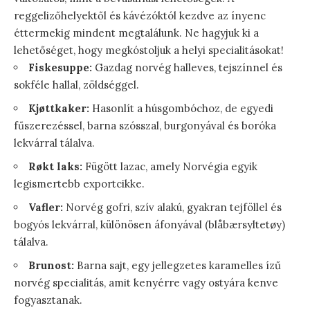
reggelizőhelyektől és kávézóktól kezdve az ínyenc
éttermekig mindent megtalálunk. Ne hagyjuk ki a
lehetőséget, hogy megkóstoljuk a helyi specialitásokat!
Fiskesuppe:
Gazdag norvég halleves, tejszínnel és
sokféle hallal, zöldséggel.
Kjøttkaker:
Hasonlít a húsgombóchoz, de egyedi
fűszerezéssel, barna szósszal, burgonyával és boróka
lekvárral tálalva.
Røkt laks:
Fügött lazac, amely Norvégia egyik
legismertebb exportcikke.
Vafler:
Norvég gofri, szív alakú, gyakran tejföllel és
bogyós lekvárral, különösen áfonyával (blåbærsyltetøy)
tálalva.
Brunost:
Barna sajt, egy jellegzetes karamelles ízű
norvég specialitás, amit kenyérre vagy ostyára kenve
fogyasztanak.