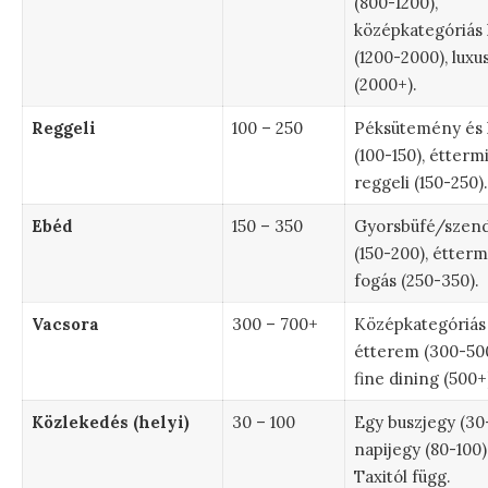
(800-1200),
középkategóriás 
(1200-2000), luxu
(2000+).
Reggeli
100 – 250
Péksütemény és 
(100-150), étterm
reggeli (150-250).
Ebéd
150 – 350
Gyorsbüfé/szend
(150-200), étterm
fogás (250-350).
Vacsora
300 – 700+
Középkategóriás
étterem (300-500
fine dining (500+
Közlekedés (helyi)
30 – 100
Egy buszjegy (30-
napijegy (80-100)
Taxitól függ.