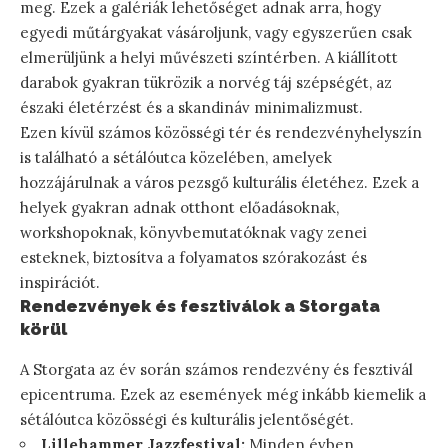
meg. Ezek a galériák lehetőséget adnak arra, hogy
egyedi műtárgyakat vásároljunk, vagy egyszerűen csak
elmerüljünk a helyi művészeti színtérben. A kiállított
darabok gyakran tükrözik a norvég táj szépségét, az
északi életérzést és a skandináv minimalizmust.
Ezen kívül számos közösségi tér és rendezvényhelyszín
is található a sétálóutca közelében, amelyek
hozzájárulnak a város pezsgő kulturális életéhez. Ezek a
helyek gyakran adnak otthont előadásoknak,
workshopoknak, könyvbemutatóknak vagy zenei
esteknek, biztosítva a folyamatos szórakozást és
inspirációt.
Rendezvények és fesztiválok a Storgata
körül
A Storgata az év során számos rendezvény és fesztivál
epicentruma. Ezek az események még inkább kiemelik a
sétálóutca közösségi és kulturális jelentőségét.
Lillehammer Jazzfestival:
Minden évben