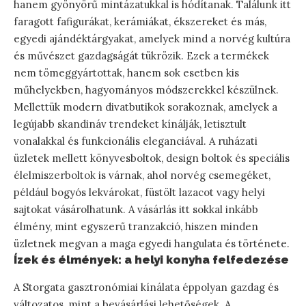
hanem gyönyörű mintázatukkal is hódítanak. Találunk itt
faragott fafigurákat, kerámiákat, ékszereket és más,
egyedi ajándéktárgyakat, amelyek mind a norvég kultúra
és művészet gazdagságát tükrözik. Ezek a termékek
nem tömeggyártottak, hanem sok esetben kis
műhelyekben, hagyományos módszerekkel készülnek.
Mellettük modern divatbutikok sorakoznak, amelyek a
legújabb skandináv trendeket kínálják, letisztult
vonalakkal és funkcionális eleganciával. A ruházati
üzletek mellett könyvesboltok, design boltok és speciális
élelmiszerboltok is várnak, ahol norvég csemegéket,
például bogyós lekvárokat, füstölt lazacot vagy helyi
sajtokat vásárolhatunk. A vásárlás itt sokkal inkább
élmény, mint egyszerű tranzakció, hiszen minden
üzletnek megvan a maga egyedi hangulata és története.
Ízek és élmények: a helyi konyha felfedezése
A Storgata gasztronómiai kínálata éppolyan gazdag és
változatos, mint a bevásárlási lehetőségek. A