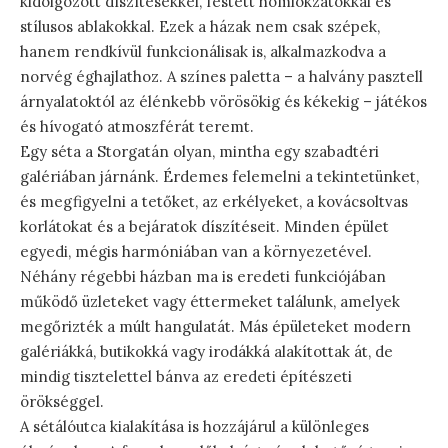
kidolgozott díszítésekkel, festett homlokzatokkal és
stílusos ablakokkal. Ezek a házak nem csak szépek,
hanem rendkívül funkcionálisak is, alkalmazkodva a
norvég éghajlathoz. A színes paletta – a halvány pasztell
árnyalatoktól az élénkebb vörösökig és kékekig – játékos
és hívogató atmoszférát teremt.
Egy séta a Storgatán olyan, mintha egy szabadtéri
galériában járnánk. Érdemes felemelni a tekintetünket,
és megfigyelni a tetőket, az erkélyeket, a kovácsoltvas
korlátokat és a bejáratok díszítéseit. Minden épület
egyedi, mégis harmóniában van a környezetével.
Néhány régebbi házban ma is eredeti funkciójában
működő üzleteket vagy éttermeket találunk, amelyek
megőrizték a múlt hangulatát. Más épületeket modern
galériákká, butikokká vagy irodákká alakítottak át, de
mindig tisztelettel bánva az eredeti építészeti
örökséggel.
A sétálóutca kialakítása is hozzájárul a különleges