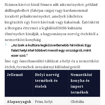
Számos kávézó kínál frissen sült süteményeket, például
skillingsbollert (fahéjas csiga) vagy kardamommal
ízesített péksüteményeket, amelyek tökéletes
kiegészítői egy forró kávénak vagy kakaónak. Esténként
a Storgata éttermei a legkülönfélébb kulináris
élményeket kínálják, a hagyományos norvég ételektől a
nemzetközi konyháig.
„Az ízek a kultúra legközvetlenebb hírnökei. Egy
falat helyi étel többet mesél egy országról, mint
ezer szó.”
Íme egy összehasonlító táblázat a helyi és a nemzetközi
ételek/termékek árnyalatnyi különbségeiről:
Jellemző
Helyi norvég
Nemzetközi
termékek és
konyha és
ételek
import
termékek
Alapanyagok
Friss, helyi
Globális