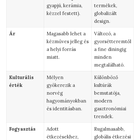
gyapjú, kerámia,
termékek,
kézzel festett).
globalizált
design.
Ár
Magasabb lehet a
Változó, a
kézműves jelleg és
gyorsétteremtől
a helyi forrás
a fine diningig
miatt.
minden
megtalálható.
Kulturális
Mélyen
Különböző
érték
gyökerezik a
kultúrák
norvég
bemutatója,
hagyományokban
modern
és identitásban.
gasztronómiai
trendek.
Fogyasztás
Adott
Rugalmasabb,
étkezésekhez,
globális étkezési