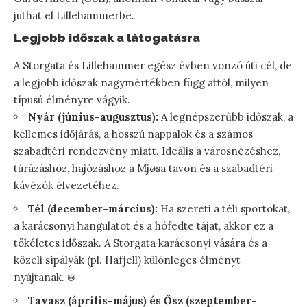
juthat el Lillehammerbe.
Legjobb időszak a látogatásra
A Storgata és Lillehammer egész évben vonzó úti cél, de
a legjobb időszak nagymértékben függ attól, milyen
típusú élményre vágyik.
Nyár (június-augusztus):
A legnépszerűbb időszak, a
kellemes időjárás, a hosszú nappalok és a számos
szabadtéri rendezvény miatt. Ideális a városnézéshez,
túrázáshoz, hajózáshoz a Mjøsa tavon és a szabadtéri
kávézók élvezetéhez.
Tél (december-március):
Ha szereti a téli sportokat,
a karácsonyi hangulatot és a hófedte tájat, akkor ez a
tökéletes időszak. A Storgata karácsonyi vására és a
közeli sípályák (pl. Hafjell) különleges élményt
nyújtanak. ❄️
Tavasz (április-május) és Ősz (szeptember-