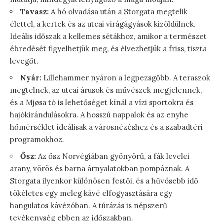
Tavasz:
A hó olvadása után a Storgata megtelik
élettel, a kertek és az utcai virágágyások kizöldülnek.
Ideális időszak a kellemes sétákhoz, amikor a természet
ébredését figyelhetjük meg, és élvezhetjük a friss, tiszta
levegőt.
Nyár:
Lillehammer nyáron a legpezsgőbb. A teraszok
megtelnek, az utcai árusok és művészek megjelennek,
és a Mjøsa tó is lehetőséget kínál a vízi sportokra és
hajókirándulásokra. A hosszú nappalok és az enyhe
hőmérséklet ideálisak a városnézéshez és a szabadtéri
programokhoz.
Ősz:
Az ősz Norvégiában gyönyörű, a fák levelei
arany, vörös és barna árnyalatokban pompáznak. A
Storgata ilyenkor különösen festői, és a hűvösebb idő
tökéletes egy meleg kávé elfogyasztására egy
hangulatos kávézóban. A túrázás is népszerű
tevékenység ebben az időszakban.