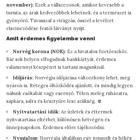
november):
Ezek a vállszezonok, amikor kevesebb a
turista, az árak kedvezőbbek lehetnek, és a természet is
gyönyörű. Tavasszal a virágzás, ősszel a levélzet
elszíneződése festői látványt nyújt.
Amit érdemes figyelembe venni
Norvég korona (NOK):
Ez a hivatalos fizetőeszköz.
Bár sok helyen elfogadnak bankkártyát, érdemes
valamennyi készpénzt is tartani magunknál.
Időjárás:
Norvégia időjárása változékony lehet, még
nyáron is. Réteges öltözködés ajánlott, és mindig legyen
nálunk esőkabát vagy esernyő. Télen meleg ruházatra,
sapkára, sálra és kesztyűre lesz szükség. 🧣
Nyitvatartási idők:
Az üzletek és éttermek
nyitvatartása eltérhet, különösen hétvégén és
ünnepnapokon. Érdemes előre tájékozódni.
Nyugalom:
Norvégia általában egy nyugodt és békés