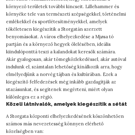
környező területek további kincseit. Lillehammer és
környéke tele van természeti szépségekkel, történelmi
emlékekkel és sportlétesítményekkel, amelyek
tökéletesen kiegészítik a Storgatán szerzett
benyomásokat. A város elhelyezkedése a Mjøsa tó
partján és a környező hegyek ölelésében, ideális
kiindulóponttá teszi a kalandokat keresők számára.
Akár gyalogosan, akár tömegközlekedéssel, akár autóval
indulunk el, számtalan lehetőség kínálkozik arra, hogy
elmélyedjünk a norvég tájban és kultúrában. Ezek a
kiegészítő felfedezések még inkább gazdagítják az
utazásunkat, és segítenek megérteni, miért olyan
különleges ez a régió.
Közeli látnivalók, amelyek kiegészítik a sétát
A Storgata központi elhelyezkedésének köszönhetően
számos más nevezetesség könnyen elérhető
közelségben van: