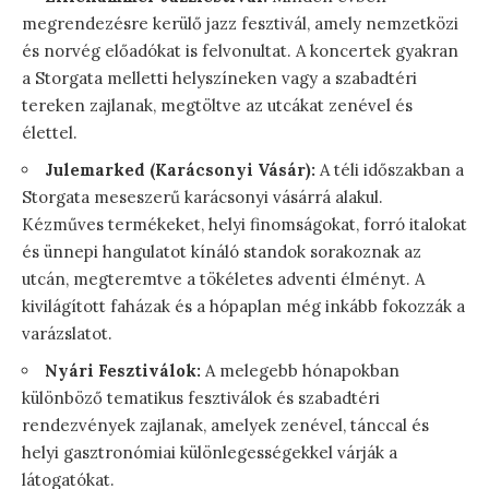
megrendezésre kerülő jazz fesztivál, amely nemzetközi
és norvég előadókat is felvonultat. A koncertek gyakran
a Storgata melletti helyszíneken vagy a szabadtéri
tereken zajlanak, megtöltve az utcákat zenével és
élettel.
Julemarked (Karácsonyi Vásár):
A téli időszakban a
Storgata meseszerű karácsonyi vásárrá alakul.
Kézműves termékeket, helyi finomságokat, forró italokat
és ünnepi hangulatot kínáló standok sorakoznak az
utcán, megteremtve a tökéletes adventi élményt. A
kivilágított faházak és a hópaplan még inkább fokozzák a
varázslatot.
Nyári Fesztiválok:
A melegebb hónapokban
különböző tematikus fesztiválok és szabadtéri
rendezvények zajlanak, amelyek zenével, tánccal és
helyi gasztronómiai különlegességekkel várják a
látogatókat.