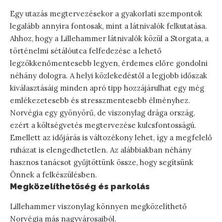
Egy utazás megtervezésekor a gyakorlati szempontok
legalább annyira fontosak, mint a látnivalók felkutatása.
Ahhoz, hogy a Lillehammer látnivalók közül a Storgata, a
történelmi sétálóutca felfedezése a lehető
legzökkenőmentesebb legyen, érdemes előre gondolni
néhány dologra. A helyi közlekedéstől a legjobb időszak
kiválasztásáig minden apró tipp hozzájárulhat egy még
emlékezetesebb és stresszmentesebb élményhez.
Norvégia egy gyönyörű, de viszonylag drága ország,
ezért a költségvetés megtervezése kulcsfontosságú.
Emellett az időjárás is változékony lehet, így a megfelelő
ruházat is elengedhetetlen. Az alábbiakban néhány
hasznos tanácsot gyűjtöttünk össze, hogy segítsünk
Önnek a felkészülésben.
Megközelíthetőség és parkolás
Lillehammer viszonylag könnyen megközelíthető
Norvégia más nagyvárosaiból.