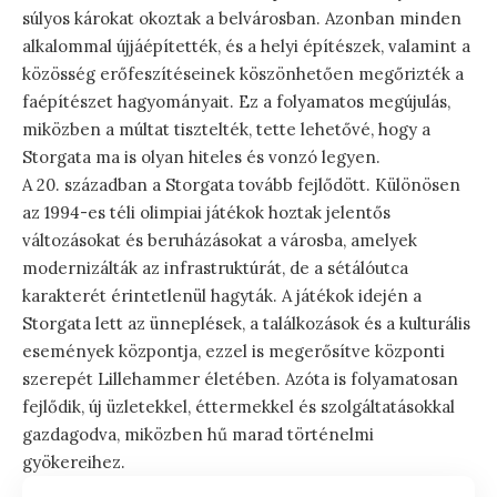
súlyos károkat okoztak a belvárosban. Azonban minden
alkalommal újjáépítették, és a helyi építészek, valamint a
közösség erőfeszítéseinek köszönhetően megőrizték a
faépítészet hagyományait. Ez a folyamatos megújulás,
miközben a múltat tisztelték, tette lehetővé, hogy a
Storgata ma is olyan hiteles és vonzó legyen.
A 20. században a Storgata tovább fejlődött. Különösen
az 1994-es téli olimpiai játékok hoztak jelentős
változásokat és beruházásokat a városba, amelyek
modernizálták az infrastruktúrát, de a sétálóutca
karakterét érintetlenül hagyták. A játékok idején a
Storgata lett az ünneplések, a találkozások és a kulturális
események központja, ezzel is megerősítve központi
szerepét Lillehammer életében. Azóta is folyamatosan
fejlődik, új üzletekkel, éttermekkel és szolgáltatásokkal
gazdagodva, miközben hű marad történelmi
gyökereihez.