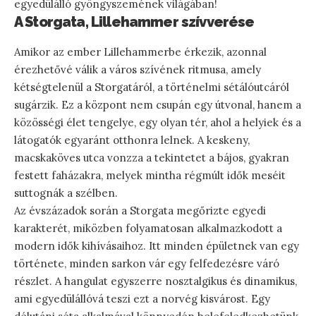
egyedülálló gyöngyszemének világában!
A Storgata, Lillehammer szívverése
Amikor az ember Lillehammerbe érkezik, azonnal
érezhetővé válik a város szívének ritmusa, amely
kétségtelenül a Storgatáról, a történelmi sétálóutcáról
sugárzik. Ez a központ nem csupán egy útvonal, hanem a
közösségi élet tengelye, egy olyan tér, ahol a helyiek és a
látogatók egyaránt otthonra lelnek. A keskeny,
macskaköves utca vonzza a tekintetet a bájos, gyakran
festett faházakra, melyek mintha régmúlt idők meséit
suttognák a szélben.
Az évszázadok során a Storgata megőrizte egyedi
karakterét, miközben folyamatosan alkalmazkodott a
modern idők kihívásaihoz. Itt minden épületnek van egy
története, minden sarkon vár egy felfedezésre váró
részlet. A hangulat egyszerre nosztalgikus és dinamikus,
ami egyedülállóvá teszi ezt a norvég kisvárost. Egy