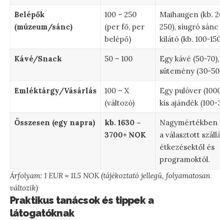
Belépők
100 – 250
Maihaugen (kb. 2
(múzeum/sánc)
(per fő, per
250), síugró sánc
belépő)
kilátó (kb. 100-150
Kávé/Snack
50 – 100
Egy kávé (50-70),
sütemény (30-50)
Emléktárgy/Vásárlás
100 – X
Egy pulóver (1000
(változó)
kis ajándék (100-
Összesen (egy napra)
kb. 1630 –
Nagymértékben 
3700+ NOK
a választott szállá
étkezésektől és
programoktól.
Árfolyam: 1 EUR ≈ 11.5 NOK (tájékoztató jellegű, folyamatosan
változik)
Praktikus tanácsok és tippek a
látogatóknak