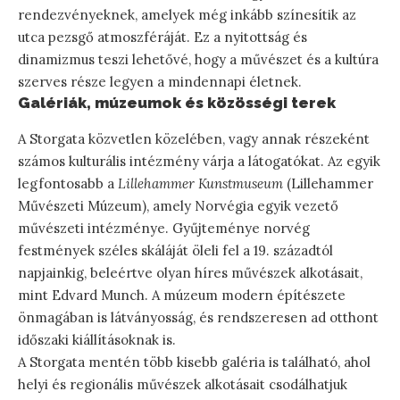
rendezvényeknek, amelyek még inkább színesítik az
utca pezsgő atmoszféráját. Ez a nyitottság és
dinamizmus teszi lehetővé, hogy a művészet és a kultúra
szerves része legyen a mindennapi életnek.
Galériák, múzeumok és közösségi terek
A Storgata közvetlen közelében, vagy annak részeként
számos kulturális intézmény várja a látogatókat. Az egyik
legfontosabb a
Lillehammer Kunstmuseum
(Lillehammer
Művészeti Múzeum), amely Norvégia egyik vezető
művészeti intézménye. Gyűjteménye norvég
festmények széles skáláját öleli fel a 19. századtól
napjainkig, beleértve olyan híres művészek alkotásait,
mint Edvard Munch. A múzeum modern építészete
önmagában is látványosság, és rendszeresen ad otthont
időszaki kiállításoknak is.
A Storgata mentén több kisebb galéria is található, ahol
helyi és regionális művészek alkotásait csodálhatjuk