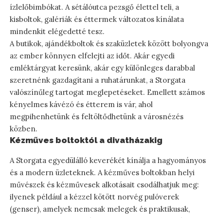
ízlelőbimbókat. A sétálóutca pezsgő élettel teli, a
kisboltok, galériák és éttermek változatos kínálata
mindenkit elégedetté tesz.
A butikok, ajándékboltok és szaküzletek között bolyongva
az ember könnyen elfelejti az időt. Akár egyedi
emléktárgyat keresünk, akár egy különleges darabbal
szeretnénk gazdagítani a ruhatárunkat, a Storgata
valószínűleg tartogat meglepetéseket. Emellett számos
kényelmes kávézó és étterem is vár, ahol
megpihenhetünk és feltöltődhetünk a városnézés
közben.
Kézműves boltoktól a divatházakig
A Storgata egyedülálló keverékét kínálja a hagyományos
és a modern üzleteknek. A kézműves boltokban helyi
művészek és kézművesek alkotásait csodálhatjuk meg:
ilyenek például a kézzel kötött norvég pulóverek
(genser), amelyek nemcsak melegek és praktikusak,