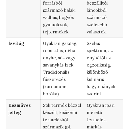
forrásból
beszállítói
származó halak,
láncokból
vadhús, bogyós
származó,
gyümölcsök,
szélesebb
tejtermékek.
választék.
Ízvilág
Gyakran gazdag,
Széles
robusztus, néha
spektrum, az
enyhe, sós vagy
enyhétől az
savanykás ízek.
egzotikusig,
Tradicionális
különböző
fűszerezés
kulináris
(kardamom,
hagyományok
boróka).
szerint.
Kézműves
Sok termék kézzel
Gyakran ipari
jelleg
készült, kisüzemi
méretű
termelésből
termelés,
származik (pl.
márkás