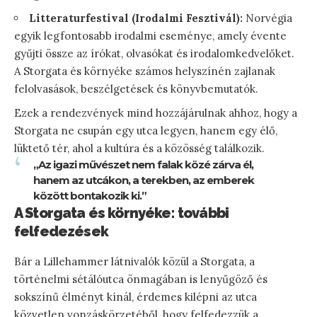
Litteraturfestival (Irodalmi Fesztivál):
Norvégia
egyik legfontosabb irodalmi eseménye, amely évente
gyűjti össze az írókat, olvasókat és irodalomkedvelőket.
A Storgata és környéke számos helyszínén zajlanak
felolvasások, beszélgetések és könyvbemutatók.
Ezek a rendezvények mind hozzájárulnak ahhoz, hogy a
Storgata ne csupán egy utca legyen, hanem egy élő,
lüktető tér, ahol a kultúra és a közösség találkozik.
„Az igazi művészet nem falak közé zárva él,
hanem az utcákon, a terekben, az emberek
között bontakozik ki.”
A Storgata és környéke: további
felfedezések
Bár a Lillehammer látnivalók közül a Storgata, a
történelmi sétálóutca önmagában is lenyűgöző és
sokszínű élményt kínál, érdemes kilépni az utca
közvetlen vonzáskörzetéből, hogy felfedezzük a