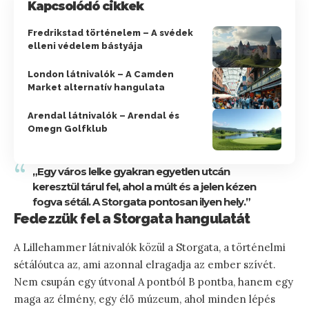
Kapcsolódó cikkek
Fredrikstad történelem – A svédek
elleni védelem bástyája
London látnivalók – A Camden
Market alternatív hangulata
Arendal látnivalók – Arendal és
Omegn Golfklub
„Egy város lelke gyakran egyetlen utcán
keresztül tárul fel, ahol a múlt és a jelen kézen
fogva sétál. A Storgata pontosan ilyen hely.”
Fedezzük fel a Storgata hangulatát
A Lillehammer látnivalók közül a Storgata, a történelmi
sétálóutca az, ami azonnal elragadja az ember szívét.
Nem csupán egy útvonal A pontból B pontba, hanem egy
maga az élmény, egy élő múzeum, ahol minden lépés