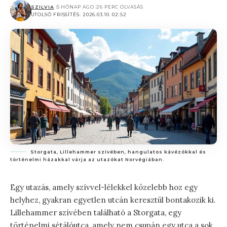
SZILVIA
5 HÓNAP AGO
26 PERC OLVASÁS
UTOLSÓ FRISSÍTÉS: 2026.03.10. 02:52
Storgata, Lillehammer szívében, hangulatos kávézókkal és
történelmi házakkal várja az utazókat Norvégiában.
Egy utazás, amely szívvel-lélekkel közelebb hoz egy
helyhez, gyakran egyetlen utcán keresztül bontakozik ki.
Lillehammer szívében található a Storgata, egy
történelmi sétálóutca, amely nem csupán egy utca a sok