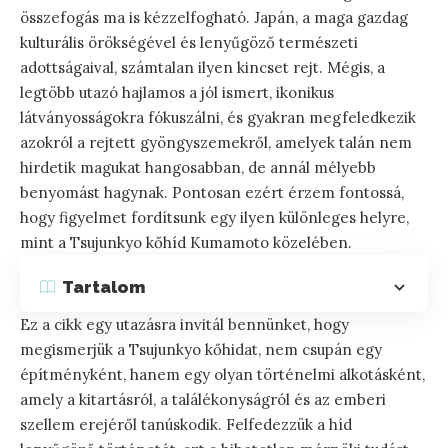
összefogás ma is kézzelfogható. Japán, a maga gazdag
kulturális örökségével és lenyűgöző természeti
adottságaival, számtalan ilyen kincset rejt. Mégis, a
legtöbb utazó hajlamos a jól ismert, ikonikus
látványosságokra fókuszálni, és gyakran megfeledkezik
azokról a rejtett gyöngyszemekről, amelyek talán nem
hirdetik magukat hangosabban, de annál mélyebb
benyomást hagynak. Pontosan ezért érzem fontossá,
hogy figyelmet fordítsunk egy ilyen különleges helyre,
mint a Tsujunkyo kőhíd Kumamoto közelében.
Tartalom
Ez a cikk egy utazásra invitál bennünket, hogy
megismerjük a Tsujunkyo kőhidat, nem csupán egy
építményként, hanem egy olyan történelmi alkotásként,
amely a kitartásról, a találékonyságról és az emberi
szellem erejéről tanúskodik. Felfedezzük a híd