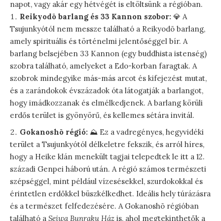
napot, vagy akár egy hétvégét is eltöltsünk a régióban.
Reikyodō barlang és 33 Kannon szobor:
💎 A
Tsujunkyótól nem messze található a Reikyodō barlang,
amely spirituális és történelmi jelentőséggel bír. A
barlang belsejében 33 Kannon (egy buddhista istenség)
szobra található, amelyeket a Edo-korban faragtak. A
szobrok mindegyike más-más arcot és kifejezést mutat,
és a zarándokok évszázadok óta látogatják a barlangot,
hogy imádkozzanak és elmélkedjenek. A barlang körüli
erdős terület is gyönyörű, és kellemes sétára invitál.
Gokanoshō régió:
⛰️ Ez a vadregényes, hegyvidéki
terület a Tsujunkyótól délkeletre fekszik, és arról híres,
hogy a Heike klán menekült tagjai telepedtek le itt a 12.
századi Genpei háború után. A régió számos természeti
szépséggel, mint például vízesésekkel, szurdokokkal és
érintetlen erdőkkel büszkélkedhet. Ideális hely túrázásra
és a természet felfedezésére. A Gokanoshō régióban
található a
Seiwa Bunraku Ház
is, ahol megtekinthetők a