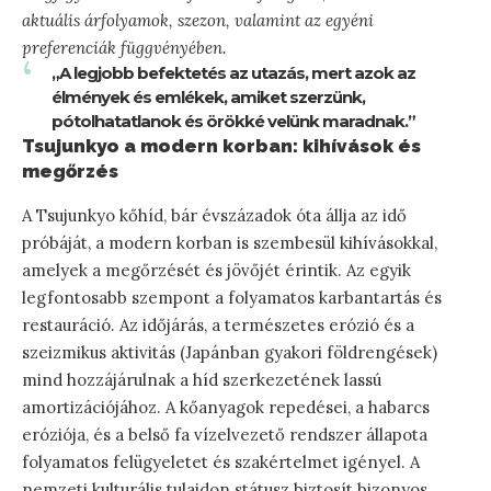
aktuális árfolyamok, szezon, valamint az egyéni
preferenciák függvényében.
„A legjobb befektetés az utazás, mert azok az
élmények és emlékek, amiket szerzünk,
pótolhatatlanok és örökké velünk maradnak.”
Tsujunkyo a modern korban: kihívások és
megőrzés
A Tsujunkyo kőhíd, bár évszázadok óta állja az idő
próbáját, a modern korban is szembesül kihívásokkal,
amelyek a megőrzését és jövőjét érintik. Az egyik
legfontosabb szempont a folyamatos karbantartás és
restauráció. Az időjárás, a természetes erózió és a
szeizmikus aktivitás (Japánban gyakori földrengések)
mind hozzájárulnak a híd szerkezetének lassú
amortizációjához. A kőanyagok repedései, a habarcs
eróziója, és a belső fa vízelvezető rendszer állapota
folyamatos felügyeletet és szakértelmet igényel. A
nemzeti kulturális tulajdon státusz biztosít bizonyos