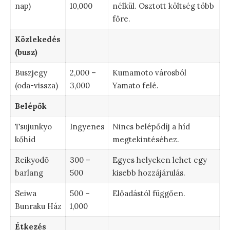
nap)
10,000
nélkül. Osztott költség több
főre.
Közlekedés
(busz)
Buszjegy
2,000 –
Kumamoto városból
(oda-vissza)
3,000
Yamato felé.
Belépők
Tsujunkyo
Ingyenes
Nincs belépődíj a híd
kőhíd
megtekintéséhez.
Reikyodō
300 –
Egyes helyeken lehet egy
barlang
500
kisebb hozzájárulás.
Seiwa
500 –
Előadástól függően.
Bunraku Ház
1,000
Étkezés