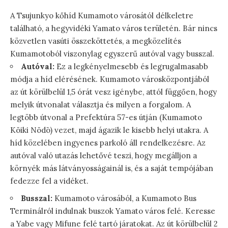
A Tsujunkyo kőhíd Kumamoto városától délkeletre
található, a hegyvidéki Yamato város területén. Bár nincs
közvetlen vasúti összeköttetés, a megközelítés
Kumamotoból viszonylag egyszerű autóval vagy busszal.
Autóval:
Ez a legkényelmesebb és legrugalmasabb
módja a híd elérésének. Kumamoto városközpontjából
az út körülbelül 1,5 órát vesz igénybe, attól függően, hogy
melyik útvonalat választja és milyen a forgalom. A
legtöbb útvonal a Prefektúra 57-es útján (Kumamoto
Kōiki Nōdō) vezet, majd ágazik le kisebb helyi utakra. A
híd közelében ingyenes parkoló áll rendelkezésre. Az
autóval való utazás lehetővé teszi, hogy megálljon a
környék más látványosságainál is, és a saját tempójában
fedezze fel a vidéket.
Busszal:
Kumamoto városából, a Kumamoto Bus
Terminálról indulnak buszok Yamato város felé. Keresse
a Yabe vagy Mifune felé tartó járatokat. Az út körülbelül 2