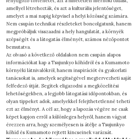
lenyűgöző történetét, azt a hihetetlen mérnöki tudást,
amellyel létrehozták, és azt a kulturális jelentőséget,
amelyet a mai napig képvisel a helyi közösség számára.
Nem csupán technikai részleteket boncolgatunk, hanem
megpróbáljuk visszaadni a hely hangulatát, a környék
szépségét és a látogatás élményét, számos nézőpontot
bemutatva.
Az olvasó a következő oldalakon nem csupán alapos
információkat kap a Tsujunkyo kőhídról és a Kumamoto
környéki látnivalókról, hanem inspirációt és gyakorlati
tanácsokat is, amelyek segítségével megtervezheti saját
felfedező útját. Segítek eligazodni a megközelítési
lehetőségekben, a legjobb látogatási időpontokban, és
olyan tippeket adok, amelyekkel felejthetetlenné teheti
ezt az élményt. A cél az, hogy a lapozás végére ne csak
képet kapjon erről a különleges helyről, hanem vágyat
érezzen arra, hogy személyesen is átélje a Tsujunkyo
kőhíd és Kumamoto rejtett kincseinek varázsát.