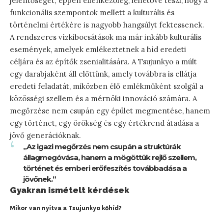
jelentőségét; éppen ellenkezőleg, lehetővé teszi, hogy a
funkcionális szempontok mellett a kulturális és
történelmi értékére is nagyobb hangsúlyt fektessenek.
A rendszeres vízkibocsátások ma már inkább kulturális
események, amelyek emlékeztetnek a híd eredeti
céljára és az építők zsenialitására. A Tsujunkyo a múlt
egy darabjaként áll előttünk, amely továbbra is ellátja
eredeti feladatát, miközben élő emlékműként szolgál a
közösségi szellem és a mérnöki innováció számára. A
megőrzése nem csupán egy épület megmentése, hanem
egy történet, egy örökség és egy értékrend átadása a
jövő generációknak.
„Az igazi megőrzés nem csupán a struktúrák
állagmegóvása, hanem a mögöttük rejlő szellem,
történet és emberi erőfeszítés továbbadása a
jövőnek.”
Gyakran ismételt kérdések
Mikor van nyitva a Tsujunkyo kőhíd?