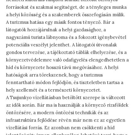
forrásokat és szakmai segítséget, de a tényleges munka
a helyi közösség és a szakemberek összefogásán múlik.
A turizmus hatása egy másik fontos tényező. Bár a
látogatók hozzájárulnak a helyi gazdasághoz, a
nagyszámú turista lábnyoma és a fokozott igénybevétel
potenciális veszélyt jelenthet. A látogatói útvonalak
gondos tervezése, a tájékoztató táblák elhelyezése, és a
környezetvédelemre való odafigyelés elengedhetetlen a
híd és környezete hosszú távú megóvásához. A helyi
hatóságok arra törekszenek, hogy a turizmus
fenntartható módon fejlődjön, és tiszteletben tartsa a
hely szellemét és a természeti környezetet.
A Tsujunkyo vízellátásban betöltött szerepe is változott
az idők során. Bár ma is használják a környező rizsföldek
öntözésére, a modern öntözési technikák és az
infrastruktúra fejlődése révén már nem ez az egyetlen
vízellátási forrás. Ez azonban nem csökkenti a híd