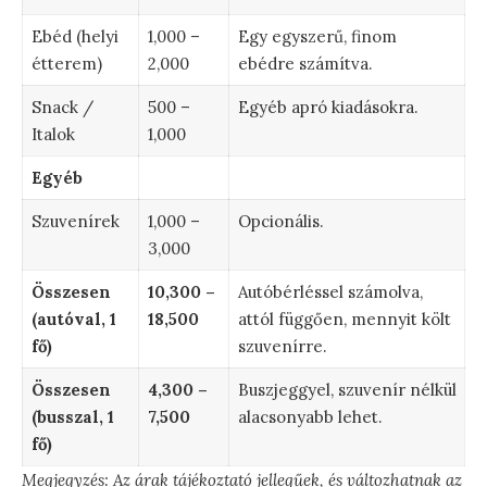
Ebéd (helyi
1,000 –
Egy egyszerű, finom
étterem)
2,000
ebédre számítva.
Snack /
500 –
Egyéb apró kiadásokra.
Italok
1,000
Egyéb
Szuvenírek
1,000 –
Opcionális.
3,000
Összesen
10,300 –
Autóbérléssel számolva,
(autóval, 1
18,500
attól függően, mennyit költ
fő)
szuvenírre.
Összesen
4,300 –
Buszjeggyel, szuvenír nélkül
(busszal, 1
7,500
alacsonyabb lehet.
fő)
Megjegyzés: Az árak tájékoztató jellegűek, és változhatnak az