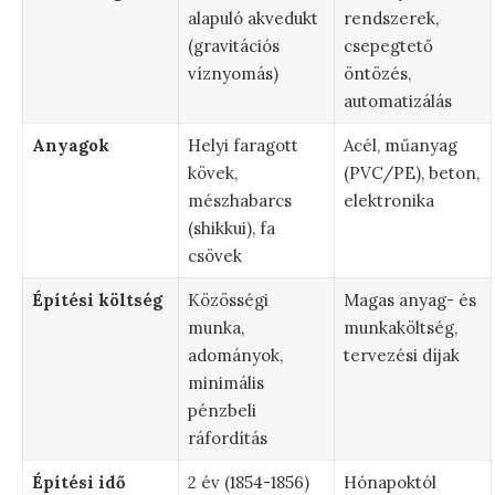
alapuló akvedukt
rendszerek,
(gravitációs
csepegtető
víznyomás)
öntözés,
automatizálás
Anyagok
Helyi faragott
Acél, műanyag
kövek,
(PVC/PE), beton,
mészhabarcs
elektronika
(shikkui), fa
csövek
Építési költség
Közösségi
Magas anyag- és
munka,
munkaköltség,
adományok,
tervezési díjak
minimális
pénzbeli
ráfordítás
Építési idő
2 év (1854-1856)
Hónapoktól