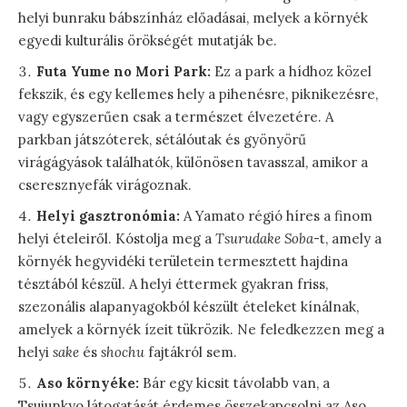
helyi bunraku bábszínház előadásai, melyek a környék
egyedi kulturális örökségét mutatják be.
Futa Yume no Mori Park:
Ez a park a hídhoz közel
fekszik, és egy kellemes hely a pihenésre, piknikezésre,
vagy egyszerűen csak a természet élvezetére. A
parkban játszóterek, sétálóutak és gyönyörű
virágágyások találhatók, különösen tavasszal, amikor a
cseresznyefák virágoznak.
Helyi gasztronómia:
A Yamato régió híres a finom
helyi ételeiről. Kóstolja meg a
Tsurudake Soba
-t, amely a
környék hegyvidéki területein termesztett hajdina
tésztából készül. A helyi éttermek gyakran friss,
szezonális alapanyagokból készült ételeket kínálnak,
amelyek a környék ízeit tükrözik. Ne feledkezzen meg a
helyi
sake
és
shochu
fajtákról sem.
Aso környéke:
Bár egy kicsit távolabb van, a
Tsujunkyo látogatását érdemes összekapcsolni az Aso