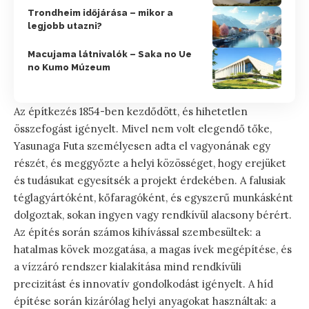
Trondheim időjárása – mikor a
legjobb utazni?
Macujama látnivalók – Saka no Ue
no Kumo Múzeum
Az építkezés 1854-ben kezdődött, és hihetetlen
összefogást igényelt. Mivel nem volt elegendő tőke,
Yasunaga Futa személyesen adta el vagyonának egy
részét, és meggyőzte a helyi közösséget, hogy erejüket
és tudásukat egyesítsék a projekt érdekében. A falusiak
téglagyártóként, kőfaragóként, és egyszerű munkásként
dolgoztak, sokan ingyen vagy rendkívül alacsony bérért.
Az építés során számos kihívással szembesültek: a
hatalmas kövek mozgatása, a magas ívek megépítése, és
a vízzáró rendszer kialakítása mind rendkívüli
precizitást és innovatív gondolkodást igényelt. A híd
építése során kizárólag helyi anyagokat használtak: a