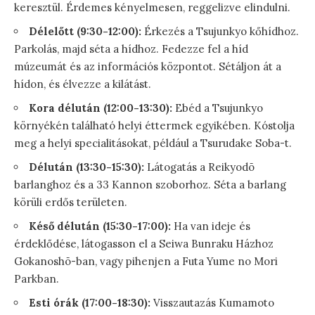
keresztül. Érdemes kényelmesen, reggelizve elindulni.
Délelőtt (9:30-12:00):
Érkezés a Tsujunkyo kőhídhoz.
Parkolás, majd séta a hídhoz. Fedezze fel a híd
múzeumát és az információs központot. Sétáljon át a
hídon, és élvezze a kilátást.
Kora délután (12:00-13:30):
Ebéd a Tsujunkyo
környékén található helyi éttermek egyikében. Kóstolja
meg a helyi specialitásokat, például a Tsurudake Soba-t.
Délután (13:30-15:30):
Látogatás a Reikyodō
barlanghoz és a 33 Kannon szoborhoz. Séta a barlang
körüli erdős területen.
Késő délután (15:30-17:00):
Ha van ideje és
érdeklődése, látogasson el a Seiwa Bunraku Házhoz
Gokanoshō-ban, vagy pihenjen a Futa Yume no Mori
Parkban.
Esti órák (17:00-18:30):
Visszautazás Kumamoto