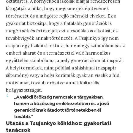
oktatást is. A környékbeli iskolák diákjai rendszeresen
látogatják a hidat, hogy megismerjék építésének
történetét és a mögötte rejlő mérnöki elveket. Ez a
gyakorlat biztosítja, hogy a fiatalabb generációk is
megértsék és értékeljék ezt a csodálatos alkotást, és
továbbvigyék annak történetét. A Tsujunkyo így nem
csupán egy fizikai struktúra, hanem egy szimbólum is: az
emberi akarat és a természettel való harmonikus
együttélés szimbóluma, amely generációkon át inspirál.
A helyi termékek, mint például a shishimai (rizspapír
sütemény) vagy a helyi kerámiák gyakran viselik a híd
motívumát, tovább erősítve annak kulturális
beágyazottságát.
„A valódi örökség nemcsak a tárgyakban,
hanem a közösség emlékezetében és a jövő
generációknak átadott történetekben él
tovább.”
Utazás a Tsujunkyo kőhídhoz: gyakorlati
tanácsok