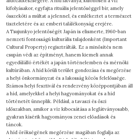
áldozatkészségére. A híd látványa, különösen a víz
kifolyásakor, egyfajta rituális jelentőséggel bír, amely
összeköti a múltat a jelennel, és emlékeztet a természet
tiszteletére és az emberi találékonyság erejére.
A Tsujunkyo jelentőségét Japán is elismerte, 1960-ban
nemzeti fontosságú kulturális tulajdonként (Important
Cultural Property) regisztrálták. Ez a minősítés nem
csupán védi az építményt, hanem kiemeli annak
egyedülálló értékét a japán történelemben és mérnöki
kultúrában. A híd körüli terület gondozása és megőrzése
a helyi önkormányzat és a lakosság közös felelőssége.
Számos helyi fesztivál és rendezvény középpontjában áll
a híd, amelyekkel a helyi hagyományokat és a híd
történetét ünneplik. Például, a tavaszi és őszi
időszakban, amikor a víz kibocsátása a leglátványosabb,
gyakran kísérik hagyományos zenei előadások és
táncok.
A híd örökségének megőrzése magában foglalja az