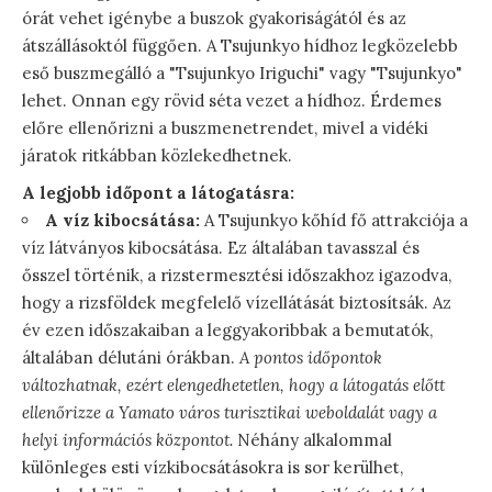
órát vehet igénybe a buszok gyakoriságától és az
átszállásoktól függően. A Tsujunkyo hídhoz legközelebb
eső buszmegálló a "Tsujunkyo Iriguchi" vagy "Tsujunkyo"
lehet. Onnan egy rövid séta vezet a hídhoz. Érdemes
előre ellenőrizni a buszmenetrendet, mivel a vidéki
járatok ritkábban közlekedhetnek.
A legjobb időpont a látogatásra:
A víz kibocsátása:
A Tsujunkyo kőhíd fő attrakciója a
víz látványos kibocsátása. Ez általában tavasszal és
ősszel történik, a rizstermesztési időszakhoz igazodva,
hogy a rizsföldek megfelelő vízellátását biztosítsák. Az
év ezen időszakaiban a leggyakoribbak a bemutatók,
általában délutáni órákban.
A pontos időpontok
változhatnak, ezért elengedhetetlen, hogy a látogatás előtt
ellenőrizze a Yamato város turisztikai weboldalát vagy a
helyi információs központot.
Néhány alkalommal
különleges esti vízkibocsátásokra is sor kerülhet,