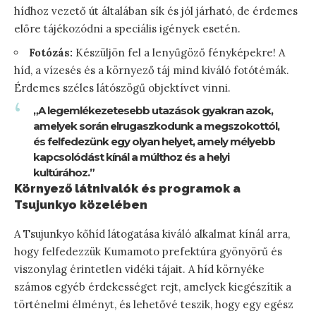
hídhoz vezető út általában sík és jól járható, de érdemes
előre tájékozódni a speciális igények esetén.
Fotózás:
Készüljön fel a lenyűgöző fényképekre! A
híd, a vízesés és a környező táj mind kiváló fotótémák.
Érdemes széles látószögű objektívet vinni.
„A legemlékezetesebb utazások gyakran azok,
amelyek során elrugaszkodunk a megszokottól,
és felfedezünk egy olyan helyet, amely mélyebb
kapcsolódást kínál a múlthoz és a helyi
kultúrához.”
Környező látnivalók és programok a
Tsujunkyo közelében
A Tsujunkyo kőhíd látogatása kiváló alkalmat kínál arra,
hogy felfedezzük Kumamoto prefektúra gyönyörű és
viszonylag érintetlen vidéki tájait. A híd környéke
számos egyéb érdekességet rejt, amelyek kiegészítik a
történelmi élményt, és lehetővé teszik, hogy egy egész