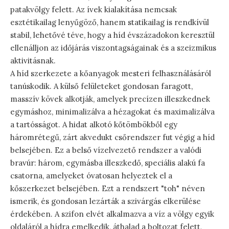
patakvölgy felett. Az ívek kialakítása nemcsak
esztétikailag lenyűgöző, hanem statikailag is rendkívül
stabil, lehetővé téve, hogy a híd évszázadokon keresztül
ellenálljon az időjárás viszontagságainak és a szeizmikus
aktivitásnak.
A híd szerkezete a kőanyagok mesteri felhasználásáról
tanúskodik. A külső felületeket gondosan faragott,
masszív kövek alkotják, amelyek precízen illeszkednek
egymáshoz, minimalizálva a hézagokat és maximalizálva
a tartósságot. A hidat alkotó kőtömbökből egy
háromrétegű, zárt akvedukt csőrendszer fut végig a híd
belsejében. Ez a belső vízelvezető rendszer a valódi
bravúr: három, egymásba illeszkedő, speciális alakú fa
csatorna, amelyeket óvatosan helyeztek el a
kőszerkezet belsejében. Ezt a rendszert "toh" néven
ismerik, és gondosan lezárták a szivárgás elkerülése
érdekében. A szifon elvét alkalmazva a víz a völgy egyik
oldaláról a hídra emelkedik, áthalad a boltozat felett,