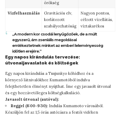
örökség
Vízfelhasználás
Gravitációs elv,
Nagyon pontos,
korlátozott
célzott vízellátás,
szabályozhatóság
víztakarékos
„A modern kor csodái lenyűgözőek, de a múlt
egyszerű, ám zseniális megoldásai
emlékeztetnek minket az emberi leleményesség
időtlen erejére.”
Egy napos kirándulás tervezése:
útvonaljavaslatok és költségek
Egy napos kirándulás a Tsujunkyo kőhídhoz és a
környező látnivalókhoz Kumamotóból indulva
felejthetetlen élményt nyújthat. Íme egy javasolt útvonal
és egy hozzávetőleges költségkalkuláció.
Javasolt útvonal (autóval):
Reggel (8:00-9:30):
Indulás Kumamoto városából.
Készüljön fel az 1,5 órás autózásra a festői vidéken