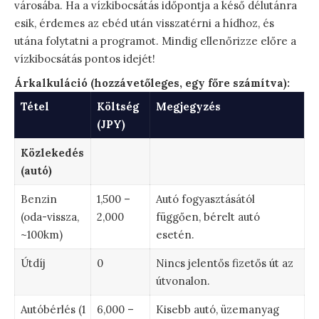
városába. Ha a vízkibocsátás időpontja a késő délutánra
esik, érdemes az ebéd után visszatérni a hídhoz, és
utána folytatni a programot. Mindig ellenőrizze előre a
vízkibocsátás pontos idejét!
Árkalkuláció (hozzávetőleges, egy főre számítva):
Tétel
Költség
Megjegyzés
(JPY)
Közlekedés
(autó)
Benzin
1,500 –
Autó fogyasztásától
(oda-vissza,
2,000
függően, bérelt autó
~100km)
esetén.
Útdíj
0
Nincs jelentős fizetős út az
útvonalon.
Autóbérlés (1
6,000 –
Kisebb autó, üzemanyag