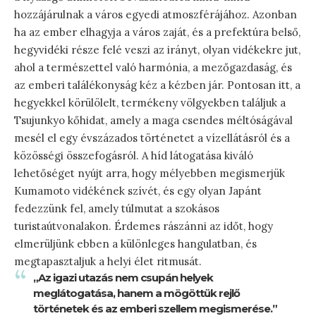
hozzájárulnak a város egyedi atmoszférájához. Azonban
ha az ember elhagyja a város zaját, és a prefektúra belső,
hegyvidéki része felé veszi az irányt, olyan vidékekre jut,
ahol a természettel való harmónia, a mezőgazdaság, és
az emberi találékonyság kéz a kézben jár. Pontosan itt, a
hegyekkel körülölelt, termékeny völgyekben találjuk a
Tsujunkyo kőhidat, amely a maga csendes méltóságával
mesél el egy évszázados történetet a vízellátásról és a
közösségi összefogásról. A híd látogatása kiváló
lehetőséget nyújt arra, hogy mélyebben megismerjük
Kumamoto vidékének szívét, és egy olyan Japánt
fedezzünk fel, amely túlmutat a szokásos
turistaútvonalakon. Érdemes rászánni az időt, hogy
elmerüljünk ebben a különleges hangulatban, és
megtapasztaljuk a helyi élet ritmusát.
„Az igazi utazás nem csupán helyek
meglátogatása, hanem a mögöttük rejlő
történetek és az emberi szellem megismerése.”