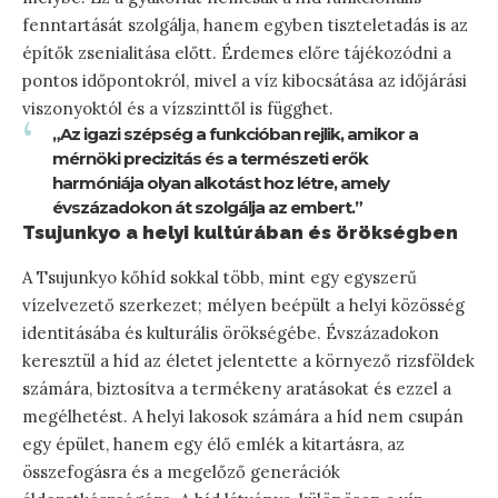
fenntartását szolgálja, hanem egyben tiszteletadás is az
építők zsenialitása előtt. Érdemes előre tájékozódni a
pontos időpontokról, mivel a víz kibocsátása az időjárási
viszonyoktól és a vízszinttől is függhet.
„Az igazi szépség a funkcióban rejlik, amikor a
mérnöki precizitás és a természeti erők
harmóniája olyan alkotást hoz létre, amely
évszázadokon át szolgálja az embert.”
Tsujunkyo a helyi kultúrában és örökségben
A Tsujunkyo kőhíd sokkal több, mint egy egyszerű
vízelvezető szerkezet; mélyen beépült a helyi közösség
identitásába és kulturális örökségébe. Évszázadokon
keresztül a híd az életet jelentette a környező rizsföldek
számára, biztosítva a termékeny aratásokat és ezzel a
megélhetést. A helyi lakosok számára a híd nem csupán
egy épület, hanem egy élő emlék a kitartásra, az
összefogásra és a megelőző generációk