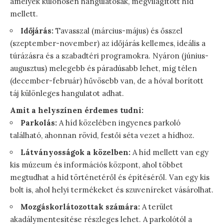
amelyek különösen hangulatosak, megvilágított híd
mellett.
Időjárás:
Tavasszal (március-május) és ősszel
(szeptember-november) az időjárás kellemes, ideális a
túrázásra és a szabadtéri programokra. Nyáron (június-
augusztus) melegebb és páradúsabb lehet, míg télen
(december-február) hűvösebb van, de a hóval borított
táj különleges hangulatot adhat.
Amit a helyszínen érdemes tudni:
Parkolás:
A híd közelében ingyenes parkoló
található, ahonnan rövid, festői séta vezet a hídhoz.
Látványosságok a közelben:
A híd mellett van egy
kis múzeum és információs központ, ahol többet
megtudhat a híd történetéről és építéséről. Van egy kis
bolt is, ahol helyi termékeket és szuveníreket vásárolhat.
Mozgáskorlátozottak számára:
A terület
akadálymentesítése részleges lehet. A parkolótól a