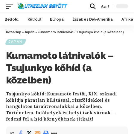
Aa
Belföld
Külföld
Európa
Észak és Dél-Amerika
Afrika
Kezdőlap
»
Japán
»
Kumamoto látnivalók – Tsujunkyo kőhíd (a közelben)
JAPÁN
Kumamoto látnivalók –
Tsujunkyo kőhíd (a
közelben)
Tsujunkyo kőhíd: Kumamoto festői, XIX. századi
kőhídja páratlan kilátással, rizsföldekkel és
hangulatos túraútvonalakkal a közelben.
Történelem, fotóhelyek és helyi ízek várnak —
fedezd fel a híd környékének titkait!