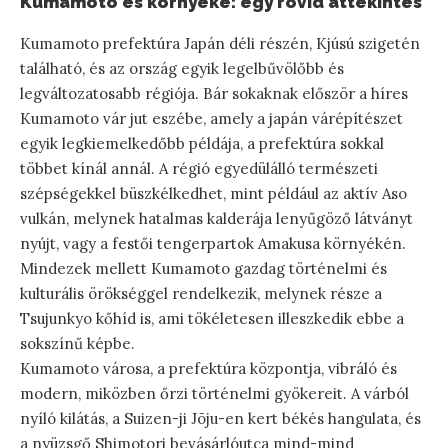
Kumamoto és környéke: egy rövid áttekintés
Kumamoto prefektúra Japán déli részén, Kjúsú szigetén
található, és az ország egyik legelbűvölőbb és
legváltozatosabb régiója. Bár sokaknak először a híres
Kumamoto vár jut eszébe, amely a japán várépítészet
egyik legkiemelkedőbb példája, a prefektúra sokkal
többet kínál annál. A régió egyedülálló természeti
szépségekkel büszkélkedhet, mint például az aktív Aso
vulkán, melynek hatalmas kalderája lenyűgöző látványt
nyújt, vagy a festői tengerpartok Amakusa környékén.
Mindezek mellett Kumamoto gazdag történelmi és
kulturális örökséggel rendelkezik, melynek része a
Tsujunkyo kőhíd is, ami tökéletesen illeszkedik ebbe a
sokszínű képbe.
Kumamoto városa, a prefektúra központja, vibráló és
modern, miközben őrzi történelmi gyökereit. A várból
nyíló kilátás, a Suizen-ji Jōju-en kert békés hangulata, és
a nyüzsgő Shimotori bevásárlóutca mind-mind