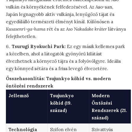
vulkán és környékének felfedezésével. Az Aso-san,
Japán legnagyobb aktív vulkánja, lenyűgöző tájat és
egyedülálló természeti élményt kínál. Különösen a
Kusasenri-ga-hama
rét és az
Aso Nakadake kráter
látványa
felejthetetlen.
Tsurugi Ryokuchi Park:
Ez egy másik kellemes park
a közelben, ahol a látogatók gyönyörű kilátást
élvezhetnek a környező tájra és a folyóvölgyre. Ideális
egy könnyed sétára és a friss levegő élvezetére.
Összehasonlítás: Tsujunkyo kőhíd vs. modern
öntözési rendszerek
Jellemző
Tsujunkyo
Modern
kőhíd (19.
Öntözési
század)
Rendszerek (21.
század)
Technológia
Szifon elvén
Szivattyús