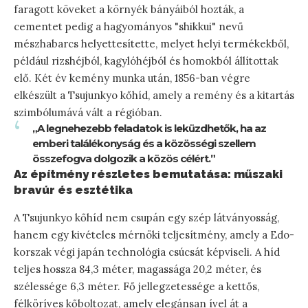
faragott köveket a környék bányáiból hozták, a
cementet pedig a hagyományos "shikkui" nevű
mészhabarcs helyettesítette, melyet helyi termékekből,
például rizshéjból, kagylóhéjból és homokból állítottak
elő. Két év kemény munka után, 1856-ban végre
elkészült a Tsujunkyo kőhíd, amely a remény és a kitartás
szimbólumává vált a régióban.
„A legnehezebb feladatok is leküzdhetők, ha az
emberi találékonyság és a közösségi szellem
összefogva dolgozik a közös célért.”
Az építmény részletes bemutatása: műszaki
bravúr és esztétika
A Tsujunkyo kőhíd nem csupán egy szép látványosság,
hanem egy kivételes mérnöki teljesítmény, amely a Edo-
korszak végi japán technológia csúcsát képviseli. A híd
teljes hossza 84,3 méter, magassága 20,2 méter, és
szélessége 6,3 méter. Fő jellegzetessége a kettős,
félköríves kőboltozat, amely elegánsan ível át a