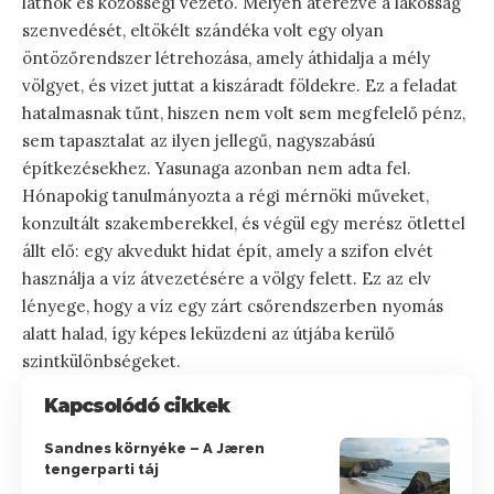
látnok és közösségi vezető. Mélyen átérezve a lakosság
szenvedését, eltökélt szándéka volt egy olyan
öntözőrendszer létrehozása, amely áthidalja a mély
völgyet, és vizet juttat a kiszáradt földekre. Ez a feladat
hatalmasnak tűnt, hiszen nem volt sem megfelelő pénz,
sem tapasztalat az ilyen jellegű, nagyszabású
építkezésekhez. Yasunaga azonban nem adta fel.
Hónapokig tanulmányozta a régi mérnöki műveket,
konzultált szakemberekkel, és végül egy merész ötlettel
állt elő: egy akvedukt hidat épít, amely a szifon elvét
használja a víz átvezetésére a völgy felett. Ez az elv
lényege, hogy a víz egy zárt csőrendszerben nyomás
alatt halad, így képes leküzdeni az útjába kerülő
szintkülönbségeket.
Kapcsolódó cikkek
Sandnes környéke – A Jæren
tengerparti táj