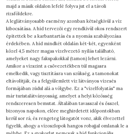
majd a másik oldalon lefelé folyva jut el a távoli
rizsföldekre.
A leglátványosabb esemény azonban kétségkívül a víz
kibocsátása. A híd tervezői egy rendkívül okos rendszert
építettek be a karbantartás és a nyomás szabályozása
érdekében. A híd mindkét oldalán két-két, egyenként
közel 4,5 méter magas vízelvezető nyílás található,
amelyeket nagy fakupakokkal (tamon) lehet lezárni.
Amikor a vízszint a csővezetékben túl magasra
emelkedik, vagy tisztításra van szükség, a tamonokat
eltávolítják, és a felgyülemlett víz látványos vízesés
formájában zúdul alá a völgybe. Ez a "vízelfolyatás" ma
már turistalátványosság, amelyet a helyi közösség
rendszeresen bemutat. Általában tavasszal és ősszel,
bizonyos napokon, előre meghirdetett időpontokban
kerül sor rá, és rengeteg látogatót vonz, akik élvezettel
figyelik, ahogy a vízoszlopok hangos robajjal omlanak le a
mélybe. Ez a gyakorlat nemcsak a híd funkcionális