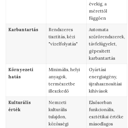
évekig, a
mérettől
függően
Karbantartás
Rendszeres
Automata
tisztítás, kézi
szűrőrendszerek,
"vízelfolyatás"
távfelügyelet,
gépesített
karbantartás
Környezeti
Minimális, helyi
Gyártási
hatás
anyagok,
energiaigény,
természetbe
újrahasznosítási
illeszkedő
kihívások
Kulturális
Nemzeti
Elsősorban
érték
kulturális
funkcionális,
tulajdon,
esztétikai értéke
közösségi
másodlagos