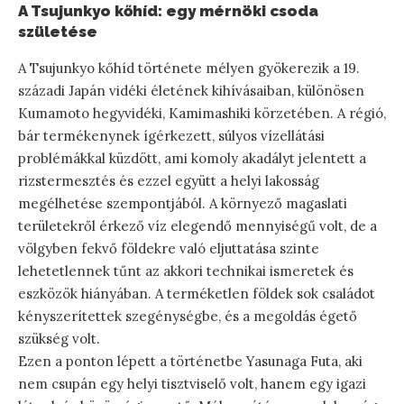
A Tsujunkyo kőhíd: egy mérnöki csoda
születése
A Tsujunkyo kőhíd története mélyen gyökerezik a 19.
századi Japán vidéki életének kihívásaiban, különösen
Kumamoto hegyvidéki, Kamimashiki körzetében. A régió,
bár termékenynek ígérkezett, súlyos vízellátási
problémákkal küzdött, ami komoly akadályt jelentett a
rizstermesztés és ezzel együtt a helyi lakosság
megélhetése szempontjából. A környező magaslati
területekről érkező víz elegendő mennyiségű volt, de a
völgyben fekvő földekre való eljuttatása szinte
lehetetlennek tűnt az akkori technikai ismeretek és
eszközök hiányában. A terméketlen földek sok családot
kényszerítettek szegénységbe, és a megoldás égető
szükség volt.
Ezen a ponton lépett a történetbe Yasunaga Futa, aki
nem csupán egy helyi tisztviselő volt, hanem egy igazi