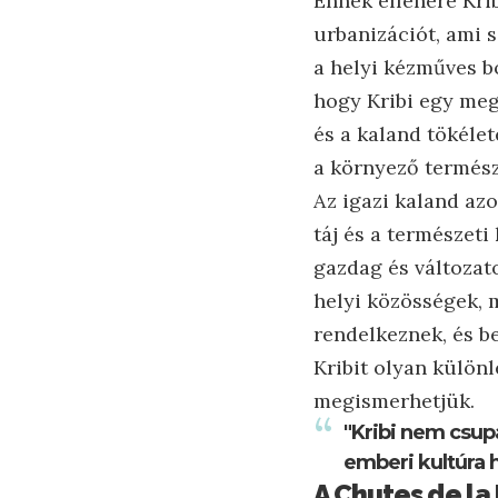
Ennek ellenére Krib
urbanizációt, ami s
a helyi kézműves b
hogy Kribi egy meg
és a kaland tökélet
a környező termész
Az igazi kaland az
táj és a természet
gazdag és változat
helyi közösségek,
rendelkeznek, és b
Kribit olyan különl
megismerhetjük.
"Kribi nem csup
emberi kultúra 
A Chutes de la