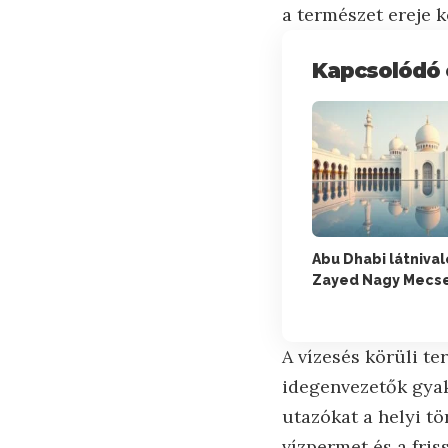
a természet ereje k
Kapcsolódó 
Abu Dhabi látnival
Zayed Nagy Mecs
A vízesés körüli te
idegenvezetők gyak
utazókat a helyi t
vízpermet és a fris