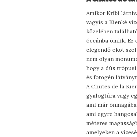
Amikor Kribi látni
vagyis a Kienké ví
közelében található
óceánba ömlik. Ez 
elegendő okot szolg
nem olyan monument
hogy a dús trópusi
és fotogén látványt
A Chutes de la Kie
gyalogtúra vagy eg
ami már önmagában 
ami egyre hangosab
méteres magasságbó
amelyeken a vízesés