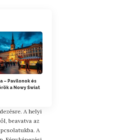
a – Pavilonok és
rök a Nowy Świat
dezésre. A helyi
ől, beavatva az
apcsolatukba. A
en. Fényképezési