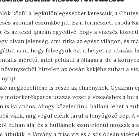
valók közül a legkülönlegesebbet keressük, a Chutes 
zesés azonnal eszünkbe jut. Ez a természeti csoda K
, és az teszi igazán egyedivé, hogy a vízesés közvetl
egy olyan jelenség, ami ritka az egész világon, és 
áltat arra, hogy felvegyük ezt a helyet az utazási li
ális méretű, mint például a Niagara, de a környeze
 növényzetből hirtelen az óceán kékjébe zuhan a víz
 nyújt.
nké megközelítése is része az élménynek. Gyakran e
y motorkerékpáros utazás vezet a vízeséshez a buja
is kalandos. Ahogy közeledünk, hallani lehet a zuh
bá válik, míg végül elénk tárul a lenyűgöző kép. A 
l zuhan alá, és a hullámok szüntelenül mossák a sz
 átbukik. A látvány a friss víz és a sós óceán vizéne