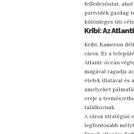
felfedezőutat, aho
partvidék gazdag t
különleges úti céln
Kribi: Az Atla
Kribi, Kamerun dél
város. Ez a települ
Atlanti-óceán végte
magával ragadja az 
ételek illatával és
amelyeket pálmafák 
ereje a természetbe
találkoznak.
A város stratégiai 
legfontosabb mélyt