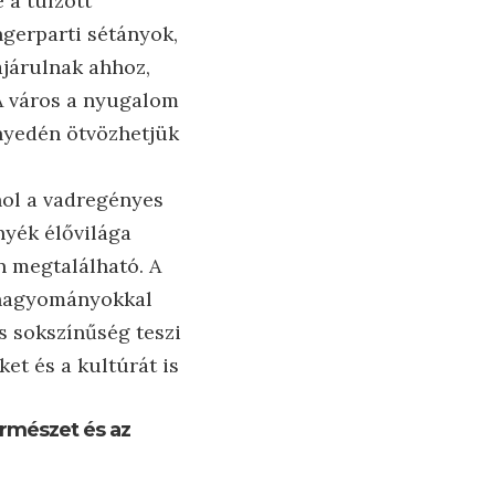
 a túlzott
ngerparti sétányok,
ájárulnak ahhoz,
A város a nyugalom
nnyedén ötvözhetjük
hol a vadregényes
nyék élővilága
n megtalálható. A
 hagyományokkal
s sokszínűség teszi
et és a kultúrát is
ermészet és az