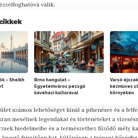
ézzelfoghatóvá válik.
cikkek
ók – Sheikh
Brno hangulat –
Varsó éjszak
et
Egyetemváros pezsgő
kézműves sö
kávéházi kultúrával
környékén
rület számos lehetőséget kínál a pihenésre és a felfe
ran mesélnek legendákat és történeteket a vízesésr
örzsek hiedelmeibe és a természethez fűződő mély k
s levegő frissítően hat, különösen a trópusi hőségb