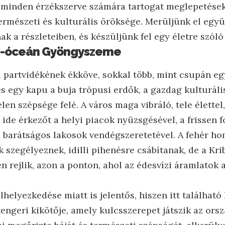
l minden érzékszerve számára tartogat meglepetése
ermészeti és kulturális öröksége. Merüljünk el együ
ak a részleteiben, és készüljünk fel egy életre szól
nti-óceán Gyöngyszeme
i partvidékének ékköve, sokkal több, mint csupán eg
és egy kapu a buja trópusi erdők, a gazdag kulturáli
len szépsége felé. A város maga vibráló, tele élettel
ide érkezőt a helyi piacok nyüzsgésével, a frissen f
 a barátságos lakosok vendégszeretetével. A fehér h
szegélyeznek, idilli pihenésre csábítanak, de a Krib
n rejlik, azon a ponton, ahol az édesvízi áramlatok 
elhelyezkedése miatt is jelentős, hiszen itt találha
engeri kikötője, amely kulcsszerepet játszik az ors