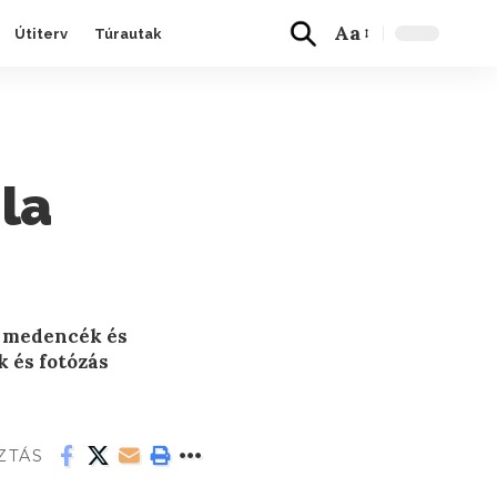
Aa
Útiterv
Túrautak
 la
iz medencék és
 és fotózás
ZTÁS