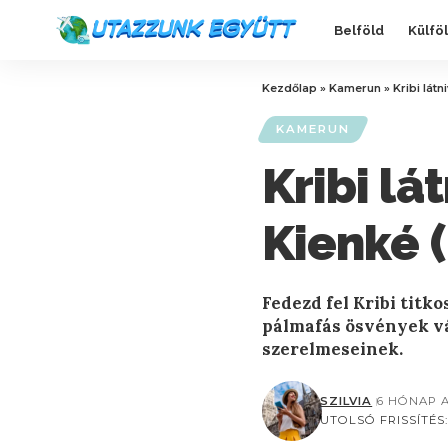
Belföld
Külfö
Kezdőlap
»
Kamerun
»
Kribi lát
KAMERUN
Kribi lá
Kienké (
Fedezd fel Kribi titk
pálmafás ösvények vá
szerelmeseinek.
SZILVIA
6 HÓNAP 
UTOLSÓ FRISSÍTÉS: 