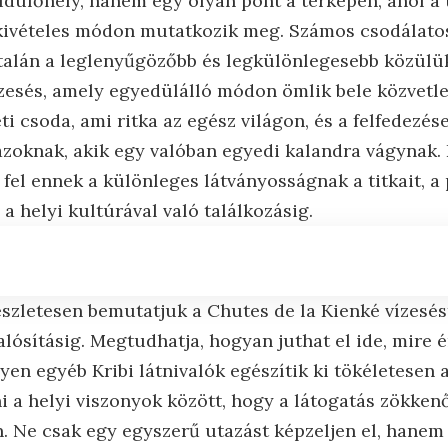
 üdülőhely, hanem egy olyan pont a térképen, ahol a 
ivételes módon mutatkozik meg. Számos csodálatos 
e talán a leglenyűgözőbb és legkülönlegesebb közülü
ízesés, amely egyedülálló módon ömlik bele közvetle
i csoda, ami ritka az egész világon, és a felfedezése
zoknak, akik egy valóban egyedi kalandra vágynak.
fel ennek a különleges látványosságnak a titkait, a
a helyi kultúrával való találkozásig.
szletesen bemutatjuk a Chutes de la Kienké vízesést
alósításig. Megtudhatja, hogyan juthat el ide, mire
lyen egyéb Kribi látnivalók egészítik ki tökéletesen 
i a helyi viszonyok között, hogy a látogatás zökke
. Ne csak egy egyszerű utazást képzeljen el, hanem