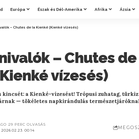
ld
Európa
Észak és Dél-Amerika
Afrika
Ázsia
nivalók – Chutes de la Kienké (Kienké vízesés)
tnivalók – Chutes de
Kienké vízesés)
os kincsét: a Kienké-vízesést! Trópusi zuhatag, türk
rnak — tökéletes napkirándulás természetjáróknak
AGO
29 PERC OLVASÁS
MEGOS
2026.02.23. 00:14