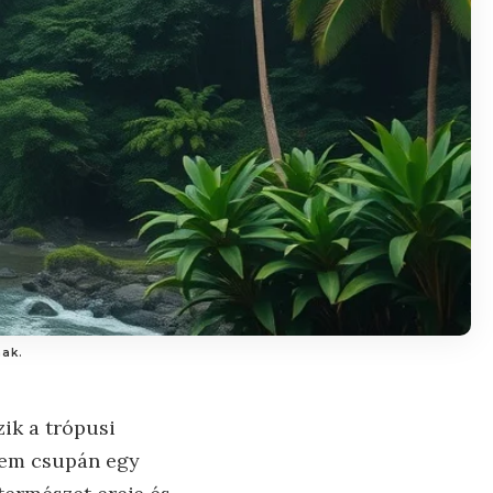
nak.
zik a trópusi
 nem csupán egy