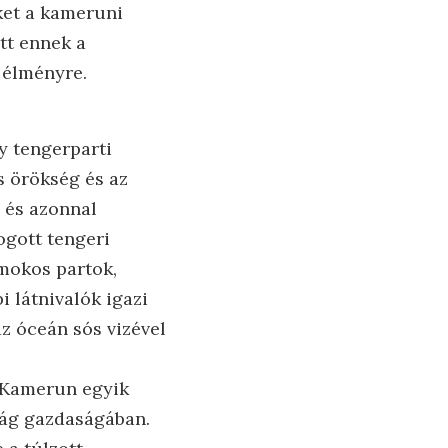
ket a kameruni
tt ennek a
ó élményre.
y tengerparti
s örökség és az
, és azonnal
ogott tengeri
omokos partok,
i látnivalók igazi
az óceán sós vizével
tó Kamerun egyik
zág gazdaságában.