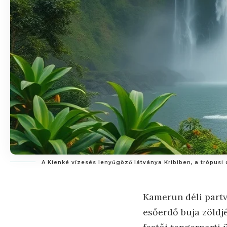
A Kienké vízesés lenyűgöző látványa Kribiben, a trópus
Kamerun déli partvi
esőerdő buja zöldjé