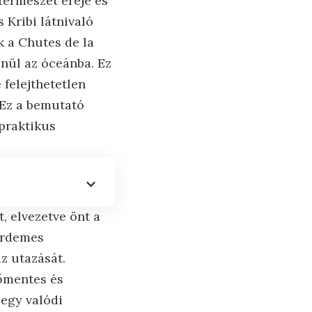
természet ereje és
Kribi látnivaló
k a Chutes de la
nül az óceánba. Ez
 felejthetetlen
 Ez a bemutató
 praktikus
, elvezetve önt a
 érdemes
az utazását.
nőmentes és
 egy valódi