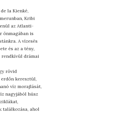
de la Kienké,
amerunban, Kribi
enül az Atlanti-
már önmagában is
stánkra. A vízesés
te és az a tény,
, rendkívül drámai
gy rövid
 erdőn keresztül,
anó víz morajlását,
víz nagyjából húsz
iklákat,
k találkozása, ahol