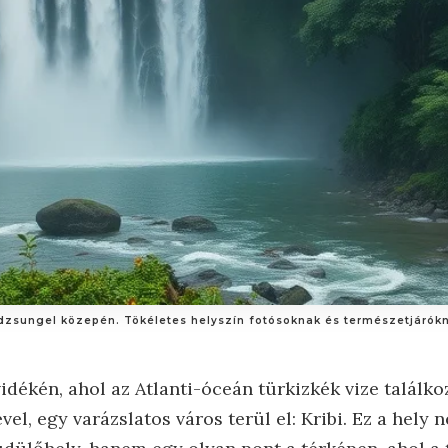
i dzsungel közepén. Tökéletes helyszín fotósoknak és természetjárók
dékén, ahol az Atlanti-óceán türkizkék vize találko
vel, egy varázslatos város terül el: Kribi. Ez a hely