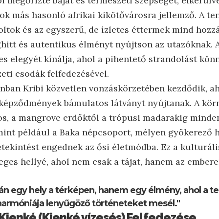
i megőrizte báját és természeti szépségét, elkerülve
ok más hasonló afrikai kikötővárosra jellemző. A te
oltok és az egyszerű, de ízletes éttermek mind hozz
hitt és autentikus élményt nyújtson az utazóknak. 
es elegyét kínálja, ahol a pihentető strandolást kö
eti csodák felfedezésével.
onban Kribi közvetlen vonzáskörzetében kezdődik, a
i képződmények bámulatos látványt nyújtanak. A kör
os, a mangrove erdőktől a trópusi madarakig minde
 mint például a Baka népcsoport, mélyen gyökerező
etekintést engednek az ősi életmódba. Ez a kulturáli
eges hellyé, ahol nem csak a tájat, hanem az emberek
án egy hely a térképen, hanem egy élmény, ahol a t
harmóniája lenyűgöző történeteket mesél."
 Kienké (Kienké vízesés) Felfedezése