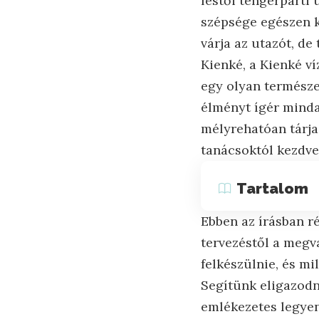
festői tengerparti
szépsége egészen k
várja az utazót, d
Kienké, a Kienké v
egy olyan természet
élményt ígér minda
mélyrehatóan tárja 
tanácsoktól kezdve 
Tartalom
Ebben az írásban ré
tervezéstől a megv
felkészülnie, és mi
Segítünk eligazodn
emlékezetes legyen