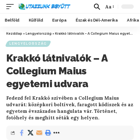
Aa
Belföld
Külföld
Európa
Észak és Dél-Amerika
Afrika
Kezdőlap
»
Lengyelország
»
Krakkó látnivalók – A Collegium Maius egyetemi udvara
LENGYELORSZÁG
Krakkó látnivalók – A
Collegium Maius
egyetemi udvara
Fedezd fel Krakkó szívében a Collegium Maius
udvarát: középkori boltívek, faragott kődíszek és az
egyetem évszázados hangulata vár. Történet,
fotóhely és meghitt séták egy helyen.