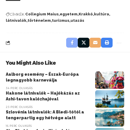
CÍMKÉK
Collegium Maius
egyetem
Krakkó
kultúra
látnivalók
történelem
turizmus
utazás
You Might Also Like
Aalborg esemény – Észak-Európa
legnagyobb karneválja
34 PERC OLVASÁS
Hakone látnivalók – Hajókázás az
Ashi-tavon kalózhajóval
23 PERC OLVASÁS
Szlovénia látnivalók: A Bledi-tótól a
tengerpartig egy hétvége alatt
16 PERC OLVASÁS