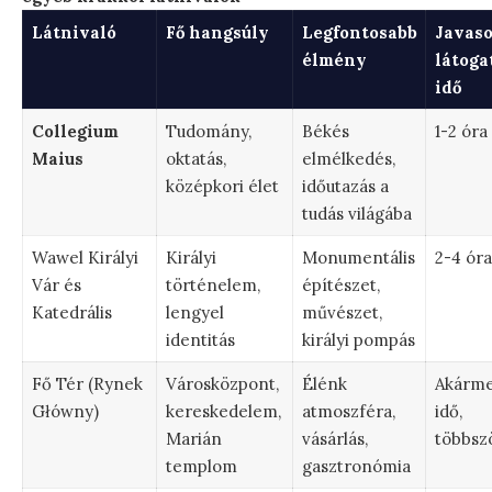
Látnivaló
Fő hangsúly
Legfontosabb
Javaso
élmény
látoga
idő
Collegium
Tudomány,
Békés
1-2 óra
Maius
oktatás,
elmélkedés,
középkori élet
időutazás a
tudás világába
Wawel Királyi
Királyi
Monumentális
2-4 óra
Vár és
történelem,
építészet,
Katedrális
lengyel
művészet,
identitás
királyi pompás
Fő Tér (Rynek
Városközpont,
Élénk
Akárme
Główny)
kereskedelem,
atmoszféra,
idő,
Marián
vásárlás,
többszö
templom
gasztronómia