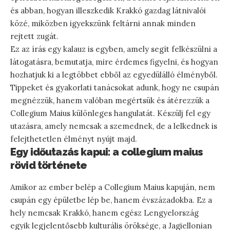
és abban, hogyan illeszkedik Krakkó gazdag látnivalói
közé, miközben igyekszünk feltárni annak minden
rejtett zugát.
Ez az írás egy kalauz is egyben, amely segít felkészülni a
látogatásra, bemutatja, mire érdemes figyelni, és hogyan
hozhatjuk ki a legtöbbet ebből az egyedülálló élményből.
Tippeket és gyakorlati tanácsokat adunk, hogy ne csupán
megnézzük, hanem valóban megértsük és átérezzük a
Collegium Maius különleges hangulatát. Készülj fel egy
utazásra, amely nemcsak a szemednek, de a lelkednek is
felejthetetlen élményt nyújt majd.
Egy időutazás kapui: a collegium maius
rövid története
Amikor az ember belép a Collegium Maius kapuján, nem
csupán egy épületbe lép be, hanem évszázadokba. Ez a
hely nemcsak Krakkó, hanem egész Lengyelország
egyik legjelentősebb kulturális öröksége, a Jagiellonian