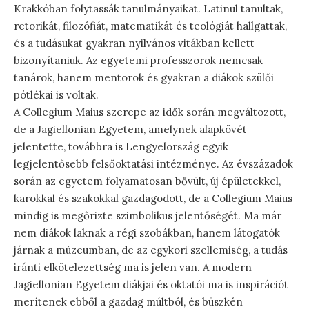
Krakkóban folytassák tanulmányaikat. Latinul tanultak,
retorikát, filozófiát, matematikát és teológiát hallgattak,
és a tudásukat gyakran nyilvános vitákban kellett
bizonyítaniuk. Az egyetemi professzorok nemcsak
tanárok, hanem mentorok és gyakran a diákok szülői
pótlékai is voltak.
A Collegium Maius szerepe az idők során megváltozott,
de a Jagiellonian Egyetem, amelynek alapkövét
jelentette, továbbra is Lengyelország egyik
legjelentősebb felsőoktatási intézménye. Az évszázadok
során az egyetem folyamatosan bővült, új épületekkel,
karokkal és szakokkal gazdagodott, de a Collegium Maius
mindig is megőrizte szimbolikus jelentőségét. Ma már
nem diákok laknak a régi szobákban, hanem látogatók
járnak a múzeumban, de az egykori szellemiség, a tudás
iránti elkötelezettség ma is jelen van. A modern
Jagiellonian Egyetem diákjai és oktatói ma is inspirációt
merítenek ebből a gazdag múltból, és büszkén