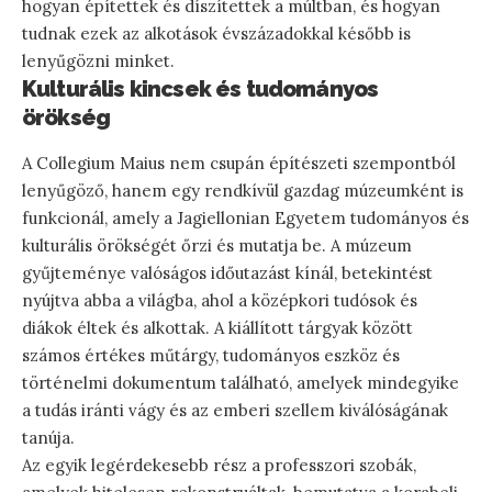
hogyan építettek és díszítettek a múltban, és hogyan
tudnak ezek az alkotások évszázadokkal később is
lenyűgözni minket.
Kulturális kincsek és tudományos
örökség
A Collegium Maius nem csupán építészeti szempontból
lenyűgöző, hanem egy rendkívül gazdag múzeumként is
funkcionál, amely a Jagiellonian Egyetem tudományos és
kulturális örökségét őrzi és mutatja be. A múzeum
gyűjteménye valóságos időutazást kínál, betekintést
nyújtva abba a világba, ahol a középkori tudósok és
diákok éltek és alkottak. A kiállított tárgyak között
számos értékes műtárgy, tudományos eszköz és
történelmi dokumentum található, amelyek mindegyike
a tudás iránti vágy és az emberi szellem kiválóságának
tanúja.
Az egyik legérdekesebb rész a professzori szobák,