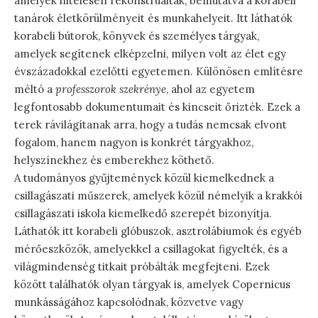
amelyek hitelesen rekonstruáltak, bemutatva a korabeli
tanárok életkörülményeit és munkahelyeit. Itt láthatók
korabeli bútorok, könyvek és személyes tárgyak,
amelyek segítenek elképzelni, milyen volt az élet egy
évszázadokkal ezelőtti egyetemen. Különösen említésre
méltó a
professzorok szekrénye
, ahol az egyetem
legfontosabb dokumentumait és kincseit őrizték. Ezek a
terek rávilágítanak arra, hogy a tudás nemcsak elvont
fogalom, hanem nagyon is konkrét tárgyakhoz,
helyszínekhez és emberekhez köthető.
A tudományos gyűjtemények közül kiemelkednek a
csillagászati műszerek, amelyek közül némelyik a krakkói
csillagászati iskola kiemelkedő szerepét bizonyítja.
Láthatók itt korabeli glóbuszok, asztrolábiumok és egyéb
mérőeszközök, amelyekkel a csillagokat figyelték, és a
világmindenség titkait próbálták megfejteni. Ezek
között találhatók olyan tárgyak is, amelyek Copernicus
munkásságához kapcsolódnak, közvetve vagy