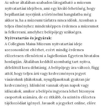
Az udvar általában szabadon látogatható a múzeum
nyitvatartási idejében, ami egy kiváló lehetőség, hogy
bepillantást nyerjünk a történelmi hangulatba még
akkor is, ha a múzeumi tárlatra nincs időnk. Azonban a
teljes élményhez mindenképpen érdemes a múzeumot
is felkeresni, amelyhez belépőjegy szükséges.
Nyitvatartás és jegyárak:
A Collegium Maius Múzeum nyitvatartási ideje
szezononként eltérhet, ezért mindig érdemes
előzetesen ellenőrizni a Jagiellonian Egyetem hivatalos
honlapján. Általában keddtől szombatig tart nyitva,
délelőttől kora délutánig. A belépőjegy ára változó, függ
attól, hogy teljes árú vagy kedvezményes jegyet
vásárolunk (diákoknak, nyugdíjasoknak gyakran jár
kedvezmény). Időnként vannak olyan napok vagy
időszakok, amikor a belépés ingyenes lehet bizonyos
csoportok számára, de ez ritkább, és szintén előzetes
tájékozódást igényel. Javasolt a jegyeket online, előre