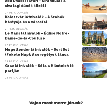
Abu Dhabi szafari – Kirándulás a
sivatagi dűnék között
24 PERC OLVASÁS
Kolozsvár látnivalók – A Szabók
bástyája és a városfal
21 PERC OLVASÁS
Le Mans látnivalók – Église Notre-
Dame-de-la-Couture
23 PERC OLVASÁS
Møgeltønder látnivalók – Sort Sol
(Fekete Nap): A seregélyek tánca
28 PERC OLVASÁS
Graz látnivalók – Séta a Hilmteich tó
partján
23 PERC OLVASÁS
Vajon most merre járunk?