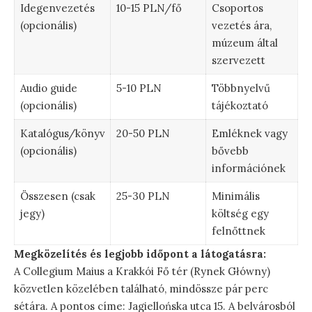
Idegenvezetés
10-15 PLN/fő
Csoportos
(opcionális)
vezetés ára,
múzeum által
szervezett
Audio guide
5-10 PLN
Többnyelvű
(opcionális)
tájékoztató
Katalógus/könyv
20-50 PLN
Emléknek vagy
(opcionális)
bővebb
információnek
Összesen (csak
25-30 PLN
Minimális
jegy)
költség egy
felnőttnek
Megközelítés és legjobb időpont a látogatásra:
A Collegium Maius a Krakkói Fő tér (Rynek Główny)
közvetlen közelében található, mindössze pár perc
sétára. A pontos címe: Jagiellońska utca 15. A belvárosból