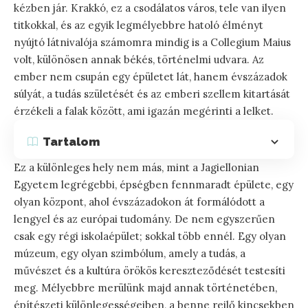
kézben jár. Krakkó, ez a csodálatos város, tele van ilyen
titkokkal, és az egyik legmélyebbre hatoló élményt
nyújtó látnivalója számomra mindig is a Collegium Maius
volt, különösen annak békés, történelmi udvara. Az
ember nem csupán egy épületet lát, hanem évszázadok
súlyát, a tudás születését és az emberi szellem kitartását
érzékeli a falak között, ami igazán megérinti a lelket.
Tartalom
Ez a különleges hely nem más, mint a Jagiellonian
Egyetem legrégebbi, épségben fennmaradt épülete, egy
olyan központ, ahol évszázadokon át formálódott a
lengyel és az európai tudomány. De nem egyszerűen
csak egy régi iskolaépület; sokkal több ennél. Egy olyan
múzeum, egy olyan szimbólum, amely a tudás, a
művészet és a kultúra örökös kereszteződését testesíti
meg. Mélyebbre merülünk majd annak történetében,
építészeti különlegességeiben, a benne rejlő kincsekben