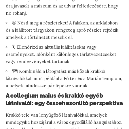
óra javasolt a múzeum és az udvar felfedezésére, hogy
ne rohanj.
🤔 Nézd meg a részleteket! A falakon, az árkádokon
és a kiállított tárgyakon rengeteg apró részlet rejtőzik,
amelyek a történetet mesélik el.
🗓️ Ellenőrizd az aktuális kiállításokat vagy
eseményeket. Időnként különleges tárlatvezetéseket
vagy rendezvényeket tartanak.
🗺️ Kombináld a látogatást más közeli krakkói
látnivalókkal, mint például a Fő tér és a Marián templom,
amelyek mindössze pár lépésre vannak.
A collegium maius és krakkó egyéb
látnivalói: egy összehasonlító perspektíva
Krakkó tele van lenyűgöző látnivalókkal, amelyek
mindegyike hozzájárul a város egyedülálló hangulatához.