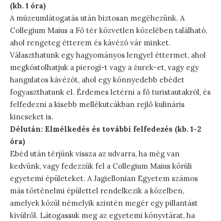
(kb. 1 óra)
A múzeumlátogatás után biztosan megéhezünk. A
Collegium Maius a Fő tér közvetlen közelében található,
ahol rengeteg étterem és kávézó vár minket.
Választhatunk egy hagyományos lengyel éttermet, ahol
megkóstolhatjuk a pierogi-t vagy a żurek-et, vagy egy
hangulatos kávézót, ahol egy könnyedebb ebédet
fogyaszthatunk el. Érdemes letérni a fő turistautakról, és
felfedezni a kisebb mellékutcákban rejlő kulináris
kincseket is.
Délután: Elmélkedés és további felfedezés (kb. 1-2
óra)
Ebéd után térjünk vissza az udvarra, ha még van
kedvünk, vagy fedezzük fel a Collegium Maius körüli
egyetemi épületeket. A Jagiellonian Egyetem számos
más történelmi épülettel rendelkezik a közelben,
amelyek közül némelyik szintén megér egy pillantást
kívülről. Látogassuk meg az egyetemi könyvtárat, ha