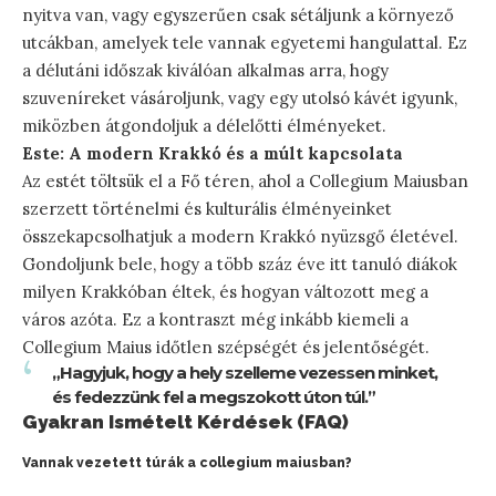
nyitva van, vagy egyszerűen csak sétáljunk a környező
utcákban, amelyek tele vannak egyetemi hangulattal. Ez
a délutáni időszak kiválóan alkalmas arra, hogy
szuveníreket vásároljunk, vagy egy utolsó kávét igyunk,
miközben átgondoljuk a délelőtti élményeket.
Este: A modern Krakkó és a múlt kapcsolata
Az estét töltsük el a Fő téren, ahol a Collegium Maiusban
szerzett történelmi és kulturális élményeinket
összekapcsolhatjuk a modern Krakkó nyüzsgő életével.
Gondoljunk bele, hogy a több száz éve itt tanuló diákok
milyen Krakkóban éltek, és hogyan változott meg a
város azóta. Ez a kontraszt még inkább kiemeli a
Collegium Maius időtlen szépségét és jelentőségét.
„Hagyjuk, hogy a hely szelleme vezessen minket,
és fedezzünk fel a megszokott úton túl.”
Gyakran Ismételt Kérdések (FAQ)
Vannak vezetett túrák a collegium maiusban?