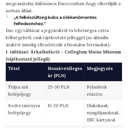
megvásárolni, különösen főszezonban, hogy elkerüljük a
sorban állást.
„A felkészültség kulcs a zökkenőmentes
felfedezéshez.”
Íme egy táblázat a jegyárakról és lehetséges extra
költségekről, csak tájékoztató jelleggel (az aktuális
árakért mindig ellenőrizzük a hivatalos forrásokat):
1. táblázat: Árkalkuláció – Collegium Maius Múzeum
(tájékoztató jellegű)
Tétel
Hozzávetőleges
Megjegyzés
ár (PLN)
Teljes árú
25-30 PLN
Felnőttek
belépőjegy
részére
Kedvezményes
15-20 PLN
Diákoknak,
belépőjegy
nyugdíjasoknak,
ISIC kártyával