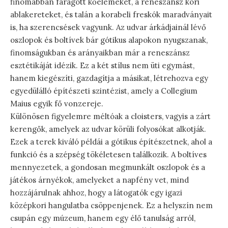
finomabban faragott kőelemeket, a reneszánsz kori
ablakereteket, és talán a korabeli freskók maradványait
is, ha szerencsések vagyunk. Az udvar árkádjainál lévő
oszlopok és boltívek bár gótikus alapokon nyugszanak,
finomságukban és arányaikban már a reneszánsz
esztétikáját idézik. Ez a két stílus nem üti egymást,
hanem kiegészíti, gazdagítja a másikat, létrehozva egy
egyedülálló építészeti szintézist, amely a Collegium
Maius egyik fő vonzereje.
Különösen figyelemre méltóak a cloisters, vagyis a zárt
kerengők, amelyek az udvar körüli folyosókat alkotják.
Ezek a terek kiváló példái a gótikus építészetnek, ahol a
funkció és a szépség tökéletesen találkozik. A boltíves
mennyezetek, a gondosan megmunkált oszlopok és a
játékos árnyékok, amelyeket a napfény vet, mind
hozzájárulnak ahhoz, hogy a látogatók egy igazi
középkori hangulatba csöppenjenek. Ez a helyszín nem
csupán egy múzeum, hanem egy élő tanulság arról,