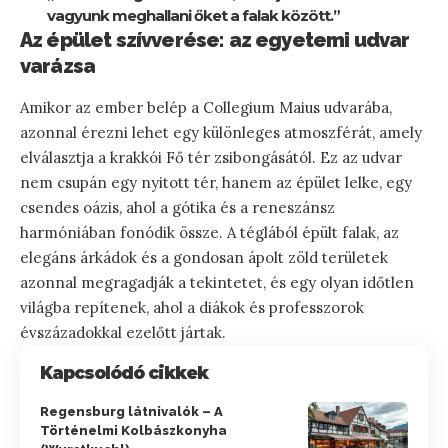
vagyunk meghallani őket a falak között.”
Az épület szívverése: az egyetemi udvar
varázsa
Amikor az ember belép a Collegium Maius udvarába,
azonnal érezni lehet egy különleges atmoszférát, amely
elválasztja a krakkói Fő tér zsibongásától. Ez az udvar
nem csupán egy nyitott tér, hanem az épület lelke, egy
csendes oázis, ahol a gótika és a reneszánsz
harmóniában fonódik össze. A téglából épült falak, az
elegáns árkádok és a gondosan ápolt zöld területek
azonnal megragadják a tekintetet, és egy olyan időtlen
világba repítenek, ahol a diákok és professzorok
évszázadokkal ezelőtt jártak.
Kapcsolódó cikkek
Regensburg látnivalók – A
Történelmi Kolbászkonyha