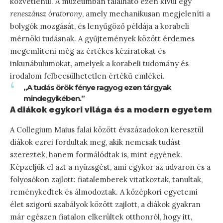
közvetlenül. A múzeumban található ezen kívül egy
reneszánsz óratorony
, amely mechanikusan megjeleníti a
bolygók mozgását, és lenyűgöző példája a korabeli
mérnöki tudásnak. A gyűjtemények között érdemes
megemlíteni még az értékes kéziratokat és
inkunábulumokat, amelyek a korabeli tudomány és
irodalom felbecsülhetetlen értékű emlékei.
„A tudás örök fénye ragyog ezen tárgyak
mindegyikében.”
A diákok egykori világa és a modern egyetem
A Collegium Maius falai között évszázadokon keresztül
diákok ezrei fordultak meg, akik nemcsak tudást
szereztek, hanem formálódtak is, mint egyének.
Képzeljük el azt a nyüzsgést, ami egykor az udvaron és a
folyosókon zajlott: fiatalemberek vitatkoztak, tanultak,
reménykedtek és álmodoztak. A középkori egyetemi
élet szigorú szabályok között zajlott, a diákok gyakran
már egészen fiatalon elkerültek otthonról, hogy itt,