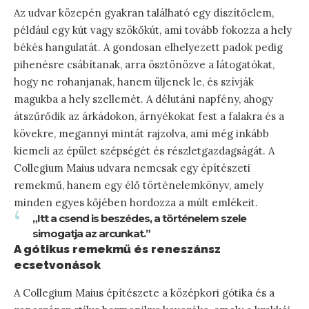
Az udvar közepén gyakran található egy díszítőelem,
például egy kút vagy szökőkút, ami tovább fokozza a hely
békés hangulatát. A gondosan elhelyezett padok pedig
pihenésre csábítanak, arra ösztönözve a látogatókat,
hogy ne rohanjanak, hanem üljenek le, és szívják
magukba a hely szellemét. A délutáni napfény, ahogy
átszűrődik az árkádokon, árnyékokat fest a falakra és a
kövekre, megannyi mintát rajzolva, ami még inkább
kiemeli az épület szépségét és részletgazdagságát. A
Collegium Maius udvara nemcsak egy építészeti
remekmű, hanem egy élő történelemkönyv, amely
minden egyes kőjében hordozza a múlt emlékeit.
„Itt a csend is beszédes, a történelem szele
simogatja az arcunkat.”
A gótikus remekmű és reneszánsz
ecsetvonások
A Collegium Maius építészete a középkori gótika és a