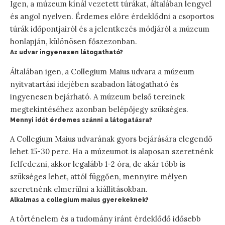
Igen, a múzeum kínál vezetett túrákat, általában lengyel
és angol nyelven. Érdemes előre érdeklődni a csoportos
túrák időpontjairól és a jelentkezés módjáról a múzeum
honlapján, különösen főszezonban.
Az udvar ingyenesen látogatható?
Általában igen, a Collegium Maius udvara a múzeum
nyitvatartási idejében szabadon látogatható és
ingyenesen bejárható. A múzeum belső tereinek
megtekintéséhez azonban belépőjegy szükséges.
Mennyi időt érdemes szánni a látogatásra?
A Collegium Maius udvarának gyors bejárására elegendő
lehet 15-30 perc. Ha a múzeumot is alaposan szeretnénk
felfedezni, akkor legalább 1-2 óra, de akár több is
szükséges lehet, attól függően, mennyire mélyen
szeretnénk elmerülni a kiállításokban.
Alkalmas a collegium maius gyerekeknek?
A történelem és a tudomány iránt érdeklődő idősebb