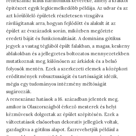
reneszánsz stílus harmonikus keveréke, amely a krakkói
építészet egyik legkiemelkedőbb példája. Az udvar és az
azt körülölelő épületek részletesen vizsgálva
rávilágítanak arra, hogyan fejlődött és alakult át az
épület az évszázadok során, miközben megőrizte
eredeti báját és funkcionalitását. A domináns gótikus
jegyek a vastag téglából épült falakban, a magas, keskeny
ablakokban és a jellegzetes boltozatos mennyezetekben
mutatkoznak meg, különösen az árkádok és a belső
folyosók mentén. Ezek a szerkezeti elemek a középkori
erődítmények robusztusságát és tartósságát idézik,
mégis egy tudományos intézmény méltóságát
sugározzák.
A reneszánsz hatások a 16. században jelentek meg,
amikor is Olaszországból érkező mesterek és helyi
kézművesek dolgoztak az épület szépítésén. Ezek a
változtatások elsősorban dekoratív jellegűek voltak,
gazdagítva a gótikus alapot. Észrevehetjük például a