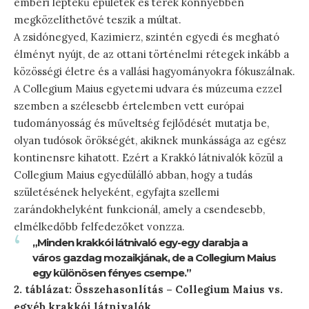
emberi léptékű épületek és terek könnyebben
megközelíthetővé teszik a múltat.
A zsidónegyed, Kazimierz, szintén egyedi és megható
élményt nyújt, de az ottani történelmi rétegek inkább a
közösségi életre és a vallási hagyományokra fókuszálnak.
A Collegium Maius egyetemi udvara és múzeuma ezzel
szemben a szélesebb értelemben vett európai
tudományosság és műveltség fejlődését mutatja be,
olyan tudósok örökségét, akiknek munkássága az egész
kontinensre kihatott. Ezért a Krakkó látnivalók közül a
Collegium Maius egyedülálló abban, hogy a tudás
születésének helyeként, egyfajta szellemi
zarándokhelyként funkcionál, amely a csendesebb,
elmélkedőbb felfedezőket vonzza.
„Minden krakkói látnivaló egy-egy darabja a
város gazdag mozaikjának, de a Collegium Maius
egy különösen fényes csempe.”
2. táblázat: Összehasonlítás – Collegium Maius vs.
egyéb krakkói látnivalók