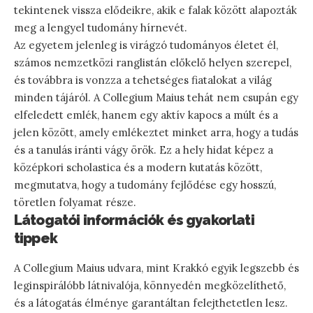
tekintenek vissza elődeikre, akik e falak között alapozták
meg a lengyel tudomány hírnevét.
Az egyetem jelenleg is virágzó tudományos életet él,
számos nemzetközi ranglistán előkelő helyen szerepel,
és továbbra is vonzza a tehetséges fiatalokat a világ
minden tájáról. A Collegium Maius tehát nem csupán egy
elfeledett emlék, hanem egy aktív kapocs a múlt és a
jelen között, amely emlékeztet minket arra, hogy a tudás
és a tanulás iránti vágy örök. Ez a hely hidat képez a
középkori scholastica és a modern kutatás között,
megmutatva, hogy a tudomány fejlődése egy hosszú,
töretlen folyamat része.
Látogatói információk és gyakorlati
tippek
A Collegium Maius udvara, mint Krakkó egyik legszebb és
leginspirálóbb látnivalója, könnyedén megközelíthető,
és a látogatás élménye garantáltan felejthetetlen lesz.