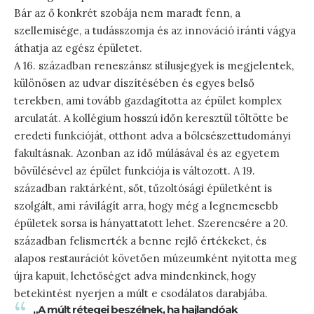
Bár az ő konkrét szobája nem maradt fenn, a
szellemisége, a tudásszomja és az innováció iránti vágya
áthatja az egész épületet.
A 16. században reneszánsz stílusjegyek is megjelentek,
különösen az udvar díszítésében és egyes belső
terekben, ami tovább gazdagította az épület komplex
arculatát. A kollégium hosszú időn keresztül töltötte be
eredeti funkcióját, otthont adva a bölcsészettudományi
fakultásnak. Azonban az idő múlásával és az egyetem
bővülésével az épület funkciója is változott. A 19.
században raktárként, sőt, tűzoltósági épületként is
szolgált, ami rávilágít arra, hogy még a legnemesebb
épületek sorsa is hányattatott lehet. Szerencsére a 20.
században felismerték a benne rejlő értékeket, és
alapos restaurációt követően múzeumként nyitotta meg
újra kapuit, lehetőséget adva mindenkinek, hogy
betekintést nyerjen a múlt e csodálatos darabjába.
„A múlt rétegei beszélnek, ha hajlandóak