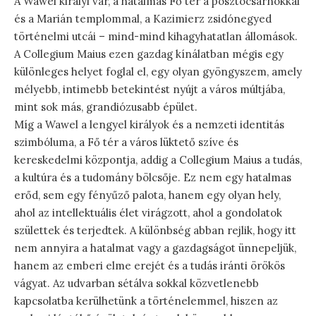
A Wawel királyi vár, a hatalmas Fő tér a posztócsarnokkal
és a Marián templommal, a Kazimierz zsidónegyed
történelmi utcái – mind-mind kihagyhatatlan állomások.
A Collegium Maius ezen gazdag kínálatban mégis egy
különleges helyet foglal el, egy olyan gyöngyszem, amely
mélyebb, intimebb betekintést nyújt a város múltjába,
mint sok más, grandiózusabb épület.
Míg a Wawel a lengyel királyok és a nemzeti identitás
szimbóluma, a Fő tér a város lüktető szíve és
kereskedelmi központja, addig a Collegium Maius a tudás,
a kultúra és a tudomány bölcsője. Ez nem egy hatalmas
erőd, sem egy fényűző palota, hanem egy olyan hely,
ahol az intellektuális élet virágzott, ahol a gondolatok
születtek és terjedtek. A különbség abban rejlik, hogy itt
nem annyira a hatalmat vagy a gazdagságot ünnepeljük,
hanem az emberi elme erejét és a tudás iránti örökös
vágyat. Az udvarban sétálva sokkal közvetlenebb
kapcsolatba kerülhetünk a történelemmel, hiszen az