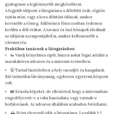
gyalogosan a legkönnyebb megközelíteni.
A legjobb időpont a látogatásra a délelőtti órák, rögtön
nyitás után, vagy a kora délutáni időszak, amikor
kevesebb a tömeg. Különösen főszezonban érdemes
kerülni a déli órákat. A tavaszi és őszi hónapok ideálisak
az időjárás szempontjából is, amikor kellemesebb a
városnézés.
Praktikus tanácsok a látogatáshoz:
👟 Viselj kényelmes cipőt, hiszen sokat fogsz sétálni a
macskaköves udvaron és a múzeum termeiben.
🤫 Tartsd tiszteletben a hely csendjét és hangulatát.
Bár turisztikai látványosság, egykoron egyetemi központ
volt.
📸 Készíts képeket, de ellenőrizd, hogy a múzeumban
engedélyezett-e a vaku használata, vagy vannak-e
korlátozások. Az udvaron általában szabadon fotózhatsz.
🕰️ Szánj elegendő időt a látogatásra. Legalább 1-2