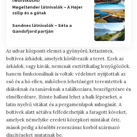
(Wurstkuchl)
Møgeltønder látnivalók – A Højer
zsilip és a gátak
Sandnes látnivalók – Séta a
Gandsfjord partján
Az udvar központi elemei a gyönyörű, kétszintes,
boltíves árkádok, amelyek körülveszik a teret. Ezek az
árkádok, vagy kávák, nemcsak esztétikailag lenyűgözőek,
hanem funkcionálisak is voltak: védelmet nyújtottak az
eső és a hó ellen, miközben lehetőséget teremtettek a
diákoknak és tanároknak a találkozásra, beszélgetésre és
elmélkedésre. Szinte hallani lehet a halk lépéseket, a
latin nyelvű vitákat és a pergamenlapok suhogását. A
boltívek alatt sétálva felfedezhetjük a faragott köveket,
amelyek némelyike eredeti középkori mintákat őriz,
mások pedig a későbbi reneszánsz korból származó
díszítéseket mutatnak be.