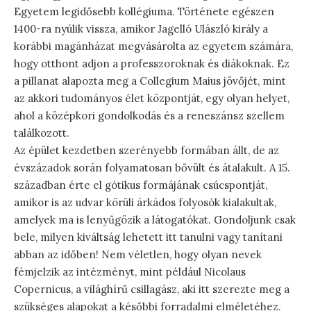
Egyetem legidősebb kollégiuma. Története egészen
1400-ra nyúlik vissza, amikor Jagelló Ulászló király a
korábbi magánházat megvásárolta az egyetem számára,
hogy otthont adjon a professzoroknak és diákoknak. Ez
a pillanat alapozta meg a Collegium Maius jövőjét, mint
az akkori tudományos élet központját, egy olyan helyet,
ahol a középkori gondolkodás és a reneszánsz szellem
találkozott.
Az épület kezdetben szerényebb formában állt, de az
évszázadok során folyamatosan bővült és átalakult. A 15.
században érte el gótikus formájának csúcspontját,
amikor is az udvar körüli árkádos folyosók kialakultak,
amelyek ma is lenyűgözik a látogatókat. Gondoljunk csak
bele, milyen kiváltság lehetett itt tanulni vagy tanítani
abban az időben! Nem véletlen, hogy olyan nevek
fémjelzik az intézményt, mint például Nicolaus
Copernicus, a világhírű csillagász, aki itt szerezte meg a
szükséges alapokat a későbbi forradalmi elméletéhez.