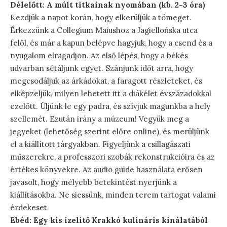
Délelőtt: A múlt titkainak nyomában (kb. 2-3 óra)
Kezdjük a napot korán, hogy elkerüljük a tömeget.
Érkezzünk a Collegium Maiushoz a Jagiellońska utca
felől, és már a kapun belépve hagyjuk, hogy a csend és a
nyugalom elragadjon. Az első lépés, hogy a békés
udvarban sétáljunk egyet. Szánjunk időt arra, hogy
megcsodáljuk az árkádokat, a faragott részleteket, és
elképzeljük, milyen lehetett itt a diákélet évszázadokkal
ezelőtt. Üljünk le egy padra, és szívjuk magunkba a hely
szellemét. Ezután irány a múzeum! Vegyük meg a
jegyeket (lehetőség szerint előre online), és merüljünk
el a kiállított tárgyakban. Figyeljünk a csillagászati
műszerekre, a professzori szobák rekonstrukcióira és az
értékes könyvekre. Az audio guide használata erősen
javasolt, hogy mélyebb betekintést nyerjünk a
kiállításokba. Ne siessünk, minden terem tartogat valami
érdekeset.
Ebéd: Egy kis ízelítő Krakkó kulináris kínálatából