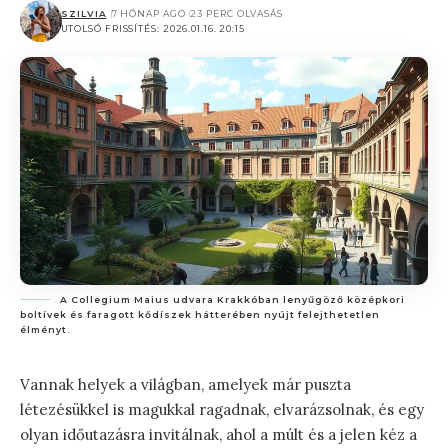
SZILVIA
7 HÓNAP AGO
23 PERC OLVASÁS
UTOLSÓ FRISSÍTÉS: 2026.01.16. 20:15
A Collegium Maius udvara Krakkóban lenyűgöző középkori
boltívek és faragott kődíszek hátterében nyújt felejthetetlen
élményt.
Vannak helyek a világban, amelyek már puszta
létezésükkel is magukkal ragadnak, elvarázsolnak, és egy
olyan időutazásra invitálnak, ahol a múlt és a jelen kéz a