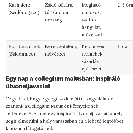
Kazimierz
Zsidó kultúra,
Megható
2-3 óra
(Zsidónegyed)
történelem,
emlékek,
örökség
szefárd
hangulat,
művészet
Posztócsarnok
Kereskedelem,
Kézműves
1 óra
(Sukiennice)
művészet
termékek,
vásárlás,
építészet
Egy nap a collegium maiusban: inspiráló
útvonaljavaslat
Tegyük fel, hogy egy egész délelőttöt vagy délutánt
szánunk a Collegium Maius és környékének
felfedezésére. Íme egy inspiráló útvonaljavaslat, amely
segít elmerülni a hely varázsában és a lehető legtöbbet
kihozni a látogatásból.