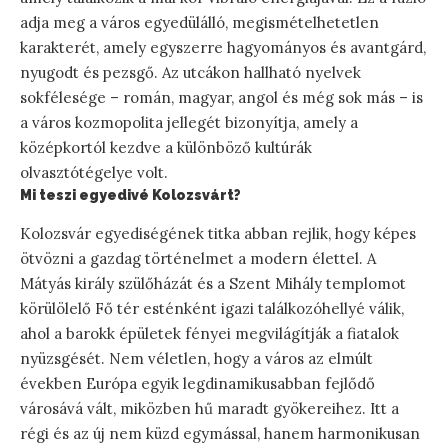
adja meg a város egyedülálló, megismételhetetlen
karakterét, amely egyszerre hagyományos és avantgárd,
nyugodt és pezsgő. Az utcákon hallható nyelvek
sokfélesége – román, magyar, angol és még sok más – is
a város kozmopolita jellegét bizonyítja, amely a
középkortól kezdve a különböző kultúrák
olvasztótégelye volt.
Mi teszi egyedivé Kolozsvárt?
Kolozsvár egyediségének titka abban rejlik, hogy képes
ötvözni a gazdag történelmet a modern élettel. A
Mátyás király szülőházát és a Szent Mihály templomot
körülölelő Fő tér esténként igazi találkozóhellyé válik,
ahol a barokk épületek fényei megvilágítják a fiatalok
nyüzsgését. Nem véletlen, hogy a város az elmúlt
években Európa egyik legdinamikusabban fejlődő
városává vált, miközben hű maradt gyökereihez. Itt a
régi és az új nem küzd egymással, hanem harmonikusan