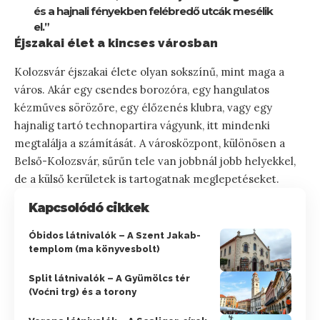
és a hajnali fényekben felébredő utcák mesélik
el.”
Éjszakai élet a kincses városban
Kolozsvár éjszakai élete olyan sokszínű, mint maga a
város. Akár egy csendes borozóra, egy hangulatos
kézműves sörözőre, egy élőzenés klubra, vagy egy
hajnalig tartó technopartira vágyunk, itt mindenki
megtalálja a számítását. A városközpont, különösen a
Belső-Kolozsvár, sűrűn tele van jobbnál jobb helyekkel,
de a külső kerületek is tartogatnak meglepetéseket.
Kapcsolódó cikkek
Óbidos látnivalók – A Szent Jakab-
templom (ma könyvesbolt)
Split látnivalók – A Gyümölcs tér
(Voćni trg) és a torony