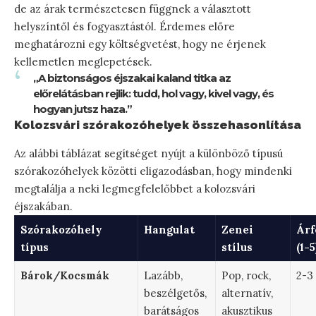
de az árak természetesen függnek a választott
helyszíntől és fogyasztástól. Érdemes előre
meghatározni egy költségvetést, hogy ne érjenek
kellemetlen meglepetések.
„A biztonságos éjszakai kaland titka az
előrelátásban rejlik: tudd, hol vagy, kivel vagy, és
hogyan jutsz haza.”
Kolozsvári szórakozóhelyek összehasonlítása
Az alábbi táblázat segítséget nyújt a különböző típusú
szórakozóhelyek közötti eligazodásban, hogy mindenki
megtalálja a neki legmegfelelőbbet a kolozsvári
éjszakában.
Szórakozóhely
Hangulat
Zenei
Árf
típus
stílus
(1-5
Bárok/Kocsmák
Lazább,
Pop, rock,
2-3
beszélgetős,
alternatív,
barátságos
akusztikus