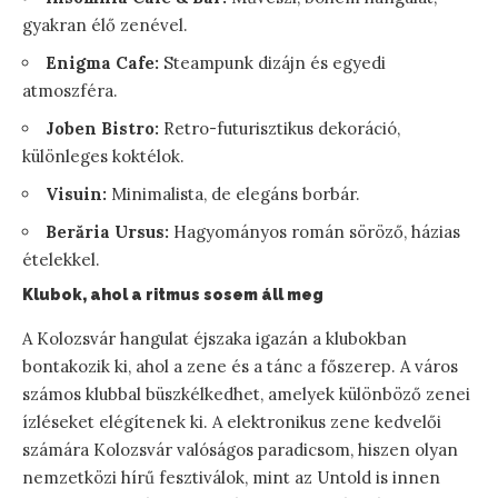
gyakran élő zenével.
Enigma Cafe:
Steampunk dizájn és egyedi
atmoszféra.
Joben Bistro:
Retro-futurisztikus dekoráció,
különleges koktélok.
Visuin:
Minimalista, de elegáns borbár.
Berăria Ursus:
Hagyományos román söröző, házias
ételekkel.
Klubok, ahol a ritmus sosem áll meg
A Kolozsvár hangulat éjszaka igazán a klubokban
bontakozik ki, ahol a zene és a tánc a főszerep. A város
számos klubbal büszkélkedhet, amelyek különböző zenei
ízléseket elégítenek ki. A elektronikus zene kedvelői
számára Kolozsvár valóságos paradicsom, hiszen olyan
nemzetközi hírű fesztiválok, mint az Untold is innen