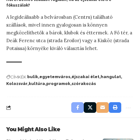
fókuszálok?
A legideálisabb a belvárosban (Centru) található
szállások, mivel innen gyalogosan is könnyen
megközelíthetők a bárok, klubok és éttermek. A Fő tér, a
Deák Ferenc utca (strada Eroilor) vagy a Kisköz (strada
Potaissa) környéke kiváló választás lehet.
CÍMKÉK
bulik
egyetemváros
éjszakai élet
hangulat
Kolozsvár
kultúra
programok
szórakozás
You Might Also Like