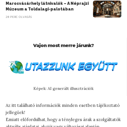
Marosvásárhely látnivalók – A Néprajzi
Múzeum a Toldalagi-palotában
28 PERC OLVASÁS
Vajon most merre járunk?
Képek: AI generált illusztrációk
Az itt található információk minden esetben tájékoztató
jellegűek!
Emiatt előfordulhat, hogy a tényleges árak a szolgáltatók
aktuális ajánlatai, akciói vagy változásai alapján