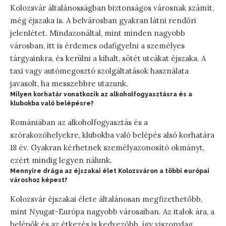
Kolozsvár általánosságban biztonságos városnak számít,
még éjszaka is. A belvárosban gyakran látni rendőri
jelenlétet. Mindazonáltal, mint minden nagyobb
városban, itt is érdemes odafigyelni a személyes
tárgyainkra, és kerülni a kihalt, sötét utcákat éjszaka. A
taxi vagy autómegosztó szolgáltatások használata
javasolt, ha messzebbre utazunk.
Milyen korhatár vonatkozik az alkoholfogyasztásra és a
klubokba való belépésre?
Romániában az alkoholfogyasztás és a
szórakozóhelyekre, klubokba való belépés alsó korhatára
18 év. Gyakran kérhetnek személyazonosító okmányt,
ezért mindig legyen nálunk.
Mennyire drága az éjszakai élet Kolozsváron a többi európai
városhoz képest?
Kolozsvár éjszakai élete általánosan megfizethetőbb,
mint Nyugat-Európa nagyobb városaiban. Az italok ára, a
belépők és az étkezés is kedvezőbb, így viszonylag