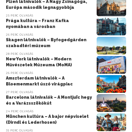
Plzeň látnivalók – A Nagy Zsinagóga,
Európa második legnagyobbja
25 PERC OLVASÁS
Prága kultúra – Franz Kafka
nyomában a városban
26 PERC OLVASÁS
Skagen látnivalók – Byfogedgården
szabadtéri múzeum
28 PERC OLVASÁS
New York látnivalók – Modern
Művészetek Múzeuma (MoMA)
26 PERC OLVASÁS
Amszterdam látnivalók – A
Bloemenmarkt úszó virágpiac
27 PERC OLVASÁS
Barcelona látnivalók – A Montjuïc hegy
és a Varázsszökőkút
24 PERC OLVASÁS
München kultúra – A bajor népviselet
(Dirndl és Lederhosen)
35 PERC OLVASÁS