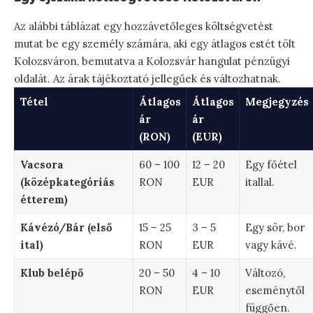
Az alábbi táblázat egy hozzávetőleges költségvetést
mutat be egy személy számára, aki egy átlagos estét tölt
Kolozsváron, bemutatva a Kolozsvár hangulat pénzügyi
oldalát. Az árak tájékoztató jellegűek és változhatnak.
Tétel
Átlagos
Átlagos
Megjegyzés
ár
ár
(RON)
(EUR)
Vacsora
60 – 100
12 – 20
Egy főétel
(középkategóriás
RON
EUR
itallal.
étterem)
Kávézó/Bár (első
15 – 25
3 – 5
Egy sör, bor
ital)
RON
EUR
vagy kávé.
Klub belépő
20 – 50
4 – 10
Változó,
RON
EUR
eseménytől
függően.