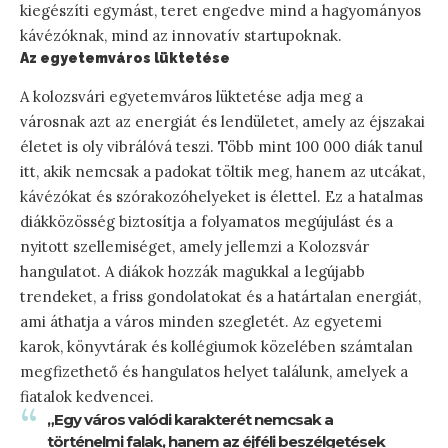
kiegészíti egymást, teret engedve mind a hagyományos
kávézóknak, mind az innovatív startupoknak.
Az egyetemváros lüktetése
A kolozsvári egyetemváros lüktetése adja meg a
városnak azt az energiát és lendületet, amely az éjszakai
életet is oly vibrálóvá teszi. Több mint 100 000 diák tanul
itt, akik nemcsak a padokat töltik meg, hanem az utcákat,
kávézókat és szórakozóhelyeket is élettel. Ez a hatalmas
diákközösség biztosítja a folyamatos megújulást és a
nyitott szellemiséget, amely jellemzi a Kolozsvár
hangulatot. A diákok hozzák magukkal a legújabb
trendeket, a friss gondolatokat és a határtalan energiát,
ami áthatja a város minden szegletét. Az egyetemi
karok, könyvtárak és kollégiumok közelében számtalan
megfizethető és hangulatos helyet találunk, amelyek a
fiatalok kedvencei.
„Egy város valódi karakterét nemcsak a
történelmi falak, hanem az éjféli beszélgetések