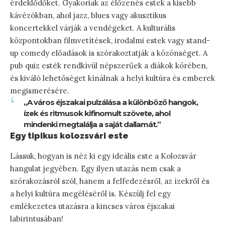
érdeklődőket. Gyakoriak az élőzenés estek a kisebb
kávézókban, ahol jazz, blues vagy akusztikus
koncertekkel várják a vendégeket. A kulturális
központokban filmvetítések, irodalmi estek vagy stand-
up comedy előadások is szórakoztatják a közönséget. A
pub quiz esték rendkívül népszerűek a diákok körében,
és kiváló lehetőséget kínálnak a helyi kultúra és emberek
megismerésére.
„A város éjszakai pulzálása a különböző hangok,
ízek és ritmusok kifinomult szövete, ahol
mindenki megtalálja a saját dallamát.”
Egy tipikus kolozsvári este
Lássuk, hogyan is néz ki egy ideális este a Kolozsvár
hangulat jegyében. Egy ilyen utazás nem csak a
szórakozásról szól, hanem a felfedezésről, az ízekről és
a helyi kultúra megéléséről is. Készülj fel egy
emlékezetes utazásra a kincses város éjszakai
labirintusában!