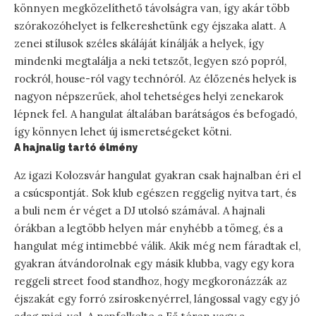
könnyen megközelíthető távolságra van, így akár több
szórakozóhelyet is felkereshetünk egy éjszaka alatt. A
zenei stílusok széles skáláját kínálják a helyek, így
mindenki megtalálja a neki tetszőt, legyen szó popról,
rockról, house-ról vagy technóról. Az élőzenés helyek is
nagyon népszerűek, ahol tehetséges helyi zenekarok
lépnek fel. A hangulat általában barátságos és befogadó,
így könnyen lehet új ismeretségeket kötni.
A hajnalig tartó élmény
Az igazi Kolozsvár hangulat gyakran csak hajnalban éri el
a csúcspontját. Sok klub egészen reggelig nyitva tart, és
a buli nem ér véget a DJ utolsó számával. A hajnali
órákban a legtöbb helyen már enyhébb a tömeg, és a
hangulat még intimebbé válik. Akik még nem fáradtak el,
gyakran átvándorolnak egy másik klubba, vagy egy kora
reggeli street food standhoz, hogy megkoronázzák az
éjszakát egy forró zsíroskenyérrel, lángossal vagy egy jó