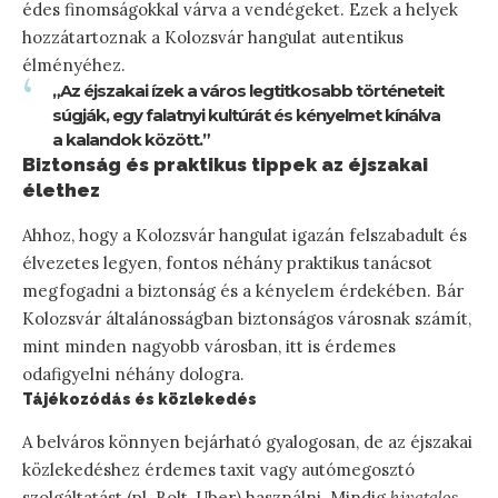
édes finomságokkal várva a vendégeket. Ezek a helyek
hozzátartoznak a Kolozsvár hangulat autentikus
élményéhez.
„Az éjszakai ízek a város legtitkosabb történeteit
súgják, egy falatnyi kultúrát és kényelmet kínálva
a kalandok között.”
Biztonság és praktikus tippek az éjszakai
élethez
Ahhoz, hogy a Kolozsvár hangulat igazán felszabadult és
élvezetes legyen, fontos néhány praktikus tanácsot
megfogadni a biztonság és a kényelem érdekében. Bár
Kolozsvár általánosságban biztonságos városnak számít,
mint minden nagyobb városban, itt is érdemes
odafigyelni néhány dologra.
Tájékozódás és közlekedés
A belváros könnyen bejárható gyalogosan, de az éjszakai
közlekedéshez érdemes taxit vagy autómegosztó
szolgáltatást (pl. Bolt, Uber) használni. Mindig
hivatalos