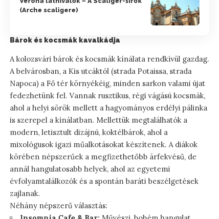
Verona látnivalók – A Scaliger-sírok
(Arche scaligere)
Bárok és kocsmák kavalkádja
A kolozsvári bárok és kocsmák kínálata rendkívül gazdag.
A belvárosban, a Kis utcáktól (strada Potaissa, strada
Napoca) a Fő tér környékéig, minden sarkon valami újat
fedezhetünk fel. Vannak rusztikus, régi vágású kocsmák,
ahol a helyi sörök mellett a hagyományos erdélyi pálinka
is szerepel a kínálatban. Mellettük megtalálhatók a
modern, letisztult dizájnú, koktélbárok, ahol a
mixológusok igazi műalkotásokat készítenek. A diákok
körében népszerűek a megfizethetőbb árfekvésű, de
annál hangulatosabb helyek, ahol az egyetemi
évfolyamtalálkozók és a spontán baráti beszélgetések
zajlanak.
Néhány népszerű választás:
Insomnia Cafe & Bar:
Művészi, bohém hangulat,