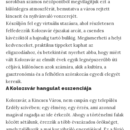
sorokban számos nézőpontból megvilágítjuk ezt a
különleges atmoszférát, bemutatva a város rejtett
kincseit és nyilvánvaló vonzerejét.
Készüljön fel egy virtuális utazásra, ahol részletesen
felfedezzük Kolozsvár éjszakai arcát, a csendes
kávézóktól a hajnalig tartó bulikig. Megismerheti a helyi
kedvenceket, praktikus tippeket kaphat az
eligazodáshoz, és betekintést nyerhet abba, hogy miért
vált Kolozsvár az elmúlt évek egyik legnépszerűbb úti
céljává, különösen azok számára, akik a kultúra, a
gasztronómia és a felhőtlen szórakozás egyedi elegyét
keresik.
A Kolozsvár hangulat esszenciája
Kolozsvár, a Kincses Város, nem csupán egy település
Erdély szívében; egy élmény, egy érzés, ami azonnal
magával ragadja az ide érkezőt. Ahogy a történelmi falak
között sétálunk, érezzük a több évszázados örökséget,
amely találkozik a mai kor vibráló energiájával. Ez a fúzió