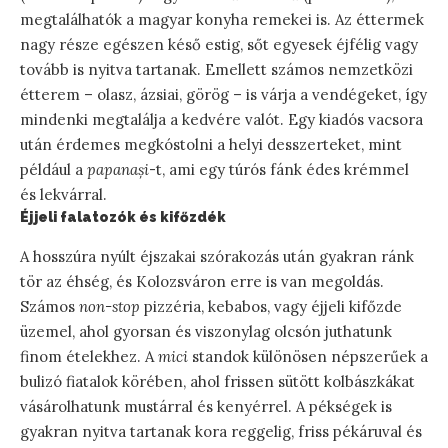
megtalálhatók a magyar konyha remekei is. Az éttermek
nagy része egészen késő estig, sőt egyesek éjfélig vagy
tovább is nyitva tartanak. Emellett számos nemzetközi
étterem – olasz, ázsiai, görög – is várja a vendégeket, így
mindenki megtalálja a kedvére valót. Egy kiadós vacsora
után érdemes megkóstolni a helyi desszerteket, mint
például a
papanași
-t, ami egy túrós fánk édes krémmel
és lekvárral.
Éjjeli falatozók és kifőzdék
A hosszúra nyúlt éjszakai szórakozás után gyakran ránk
tör az éhség, és Kolozsváron erre is van megoldás.
Számos
non-stop
pizzéria, kebabos, vagy éjjeli kifőzde
üzemel, ahol gyorsan és viszonylag olcsón juthatunk
finom ételekhez. A
mici
standok különösen népszerűek a
bulizó fiatalok körében, ahol frissen sütött kolbászkákat
vásárolhatunk mustárral és kenyérrel. A pékségek is
gyakran nyitva tartanak kora reggelig, friss pékáruval és