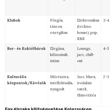
Klubok
Pörgős,
Elektronikus
3-4
táncos,
(techno,
energikus
house), pop,
R&B
Bor- és Koktélbárok
Elegáns,
Lounge,
4-5
kifinomult,
jazz, chill-
intim
out
Kulturális
Művészies,
Jazz, blues,
2-3
központok/Kávézók
intellektuális,
irodalmi
nyugodt
estek,
filmvetítés
Egy éjszaka költségvetése Kolozsváron