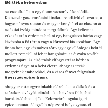
Előjáték a belvárosban
Az este általában egy finom vacsorával kezdődik.
Kolozsvár gasztronómiai kínálata rendkívül változatos, a
hagyományos román és magyar konyhától az olaszon át
az ázsiai ízekig mindent megtalálunk. Egy kellemes
étkezés után érdemes beülni egy hangulatos bárba vagy
kávézóba a Fő téren vagy a környező kis utcákban. Egy
finom bor, egy kézműves sör vagy egy különleges koktél
mellett remekül rá lehet hangolódni az éjszaka további
programjára. Az első italok elfogyasztása közben
érdemes figyelni a helyi életre, ahogy az utcák
megtelnek emberekkel, és a város fényei felgyúlnak.
A pezsgés epicentruma
Ahogy az este egyre inkább előrehalad, a diákok és a
szórakozni vágyók elindulnak a belváros felé, ahol a
bárok és klubok adják a Kolozsvár hangulat igazi
epicentrumát. A legtöbb népszerű hely egymástól