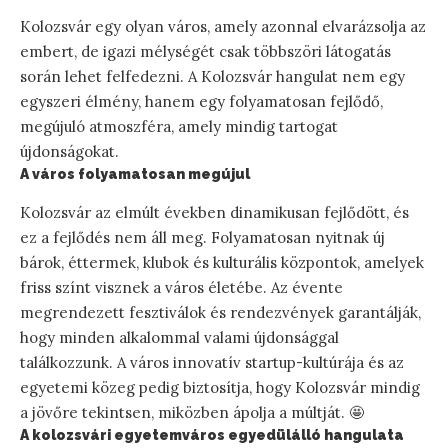
Kolozsvár egy olyan város, amely azonnal elvarázsolja az
embert, de igazi mélységét csak többszöri látogatás
során lehet felfedezni. A Kolozsvár hangulat nem egy
egyszeri élmény, hanem egy folyamatosan fejlődő,
megújuló atmoszféra, amely mindig tartogat
újdonságokat.
A város folyamatosan megújul
Kolozsvár az elmúlt években dinamikusan fejlődött, és
ez a fejlődés nem áll meg. Folyamatosan nyitnak új
bárok, éttermek, klubok és kulturális központok, amelyek
friss színt visznek a város életébe. Az évente
megrendezett fesztiválok és rendezvények garantálják,
hogy minden alkalommal valami újdonsággal
találkozzunk. A város innovatív startup-kultúrája és az
egyetemi közeg pedig biztosítja, hogy Kolozsvár mindig
a jövőre tekintsen, miközben ápolja a múltját. 🤩
A kolozsvári egyetemváros egyedülálló hangulata