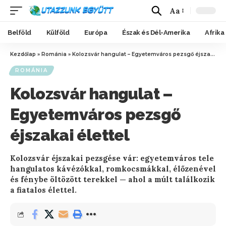
Aa
Belföld
Külföld
Európa
Észak és Dél-Amerika
Afrika
Kezdőlap
»
Románia
»
Kolozsvár hangulat – Egyetemváros pezsgő éjszakai élettel
ROMÁNIA
Kolozsvár hangulat –
Egyetemváros pezsgő
éjszakai élettel
Kolozsvár éjszakai pezsgése vár: egyetemváros tele
hangulatos kávézókkal, romkocsmákkal, élőzenével
és fénybe öltözött terekkel — ahol a múlt találkozik
a fiatalos élettel.