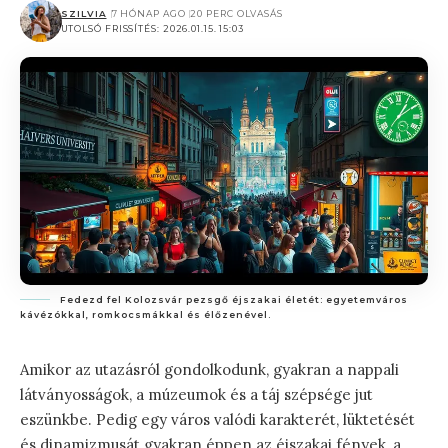
SZILVIA
7 HÓNAP AGO
20 PERC OLVASÁS
UTOLSÓ FRISSÍTÉS: 2026.01.15. 15:03
Fedezd fel Kolozsvár pezsgő éjszakai életét: egyetemváros
kávézókkal, romkocsmákkal és élőzenével.
Amikor az utazásról gondolkodunk, gyakran a nappali
látványosságok, a múzeumok és a táj szépsége jut
eszünkbe. Pedig egy város valódi karakterét, lüktetését
és dinamizmusát gyakran éppen az éjszakai fények, a