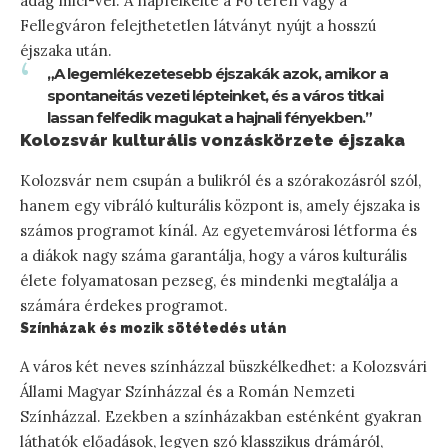
adag mici-vel. A napfelkelte a Fő téren vagy a
Fellegváron felejthetetlen látványt nyújt a hosszú
éjszaka után.
„A legemlékezetesebb éjszakák azok, amikor a
spontaneitás vezeti lépteinket, és a város titkai
lassan felfedik magukat a hajnali fényekben.”
Kolozsvár kulturális vonzáskörzete éjszaka
Kolozsvár nem csupán a bulikról és a szórakozásról szól,
hanem egy vibráló kulturális központ is, amely éjszaka is
számos programot kínál. Az egyetemvárosi létforma és
a diákok nagy száma garantálja, hogy a város kulturális
élete folyamatosan pezseg, és mindenki megtalálja a
számára érdekes programot.
Színházak és mozik sötétedés után
A város két neves színházzal büszkélkedhet: a Kolozsvári
Állami Magyar Színházzal és a Román Nemzeti
Színházzal. Ezekben a színházakban esténként gyakran
láthatók előadások, legyen szó klasszikus drámáról,