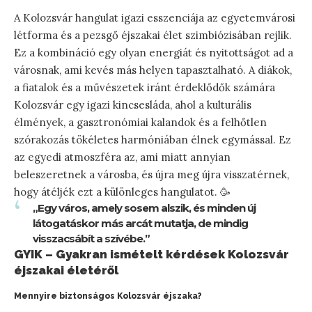
A Kolozsvár hangulat igazi esszenciája az egyetemvárosi
létforma és a pezsgő éjszakai élet szimbiózisában rejlik.
Ez a kombináció egy olyan energiát és nyitottságot ad a
városnak, ami kevés más helyen tapasztalható. A diákok,
a fiatalok és a művészetek iránt érdeklődők számára
Kolozsvár egy igazi kincsesláda, ahol a kulturális
élmények, a gasztronómiai kalandok és a felhőtlen
szórakozás tökéletes harmóniában élnek egymással. Ez
az egyedi atmoszféra az, ami miatt annyian
beleszeretnek a városba, és újra meg újra visszatérnek,
hogy átéljék ezt a különleges hangulatot. 🥳
„Egy város, amely sosem alszik, és minden új
látogatáskor más arcát mutatja, de mindig
visszacsábít a szívébe.”
GYIK – Gyakran ismételt kérdések Kolozsvár
éjszakai életéről
Mennyire biztonságos Kolozsvár éjszaka?