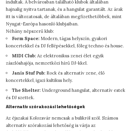
indultak. A belvárosban található klubok általában
hajnalig nyitva tartanak, és a hangulat garantált. Az árak
itt is változatosak, de általában megfizethetőbbek, mint
Nyugat-Európa hasonló klubjaiban.
Néhány népszerű klub:
Form Space:
Modern, tágas helyszín, gyakori
koncertekkel és DJ fellépésekkel, főleg techno és house.
MIDI Club:
Az elektronikus zenei élet egyik
zászlóshajója, nemzetközi hírű DJ-kkel.
Janis Stuf Pub:
Rock és alternatív zene, élő
koncertekkel, igazi kultikus hely.
The Shelter:
Underground hangulat, alternatív estek
és DJ szettek.
Alternatív szórakozási lehetőségek
Az éjszakai Kolozsvár nemcsak a bulikról szól. Számos
alternatív szórakozási lehetőség is várja az