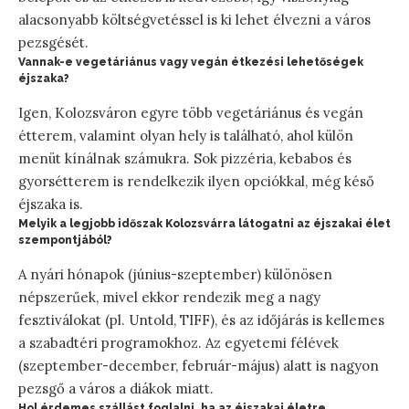
alacsonyabb költségvetéssel is ki lehet élvezni a város
pezsgését.
Vannak-e vegetáriánus vagy vegán étkezési lehetőségek
éjszaka?
Igen, Kolozsváron egyre több vegetáriánus és vegán
étterem, valamint olyan hely is található, ahol külön
menüt kínálnak számukra. Sok pizzéria, kebabos és
gyorsétterem is rendelkezik ilyen opciókkal, még késő
éjszaka is.
Melyik a legjobb időszak Kolozsvárra látogatni az éjszakai élet
szempontjából?
A nyári hónapok (június-szeptember) különösen
népszerűek, mivel ekkor rendezik meg a nagy
fesztiválokat (pl. Untold, TIFF), és az időjárás is kellemes
a szabadtéri programokhoz. Az egyetemi félévek
(szeptember-december, február-május) alatt is nagyon
pezsgő a város a diákok miatt.
Hol érdemes szállást foglalni, ha az éjszakai életre