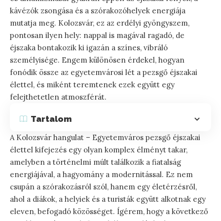
kávézók zsongása és a szórakozóhelyek energiája
mutatja meg. Kolozsvár, ez az erdélyi gyöngyszem,
pontosan ilyen hely: nappal is magával ragadó, de
éjszaka bontakozik ki igazán a színes, vibráló
személyisége. Engem különösen érdekel, hogyan
fonódik össze az egyetemvárosi lét a pezsgő éjszakai
élettel, és miként teremtenek ezek együtt egy
felejthetetlen atmoszférát.
Tartalom
A Kolozsvár hangulat – Egyetemváros pezsgő éjszakai
élettel kifejezés egy olyan komplex élményt takar,
amelyben a történelmi múlt találkozik a fiatalság
energiájával, a hagyomány a modernitással. Ez nem
csupán a szórakozásról szól, hanem egy életérzésről,
ahol a diákok, a helyiek és a turisták együtt alkotnak egy
eleven, befogadó közösséget. Ígérem, hogy a következő