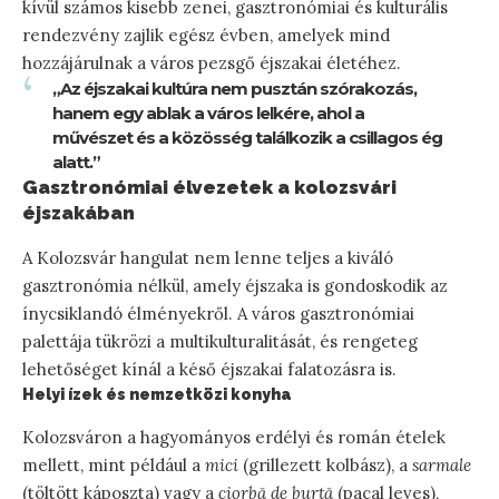
kívül számos kisebb zenei, gasztronómiai és kulturális
rendezvény zajlik egész évben, amelyek mind
hozzájárulnak a város pezsgő éjszakai életéhez.
„Az éjszakai kultúra nem pusztán szórakozás,
hanem egy ablak a város lelkére, ahol a
művészet és a közösség találkozik a csillagos ég
alatt.”
Gasztronómiai élvezetek a kolozsvári
éjszakában
A Kolozsvár hangulat nem lenne teljes a kiváló
gasztronómia nélkül, amely éjszaka is gondoskodik az
ínycsiklandó élményekről. A város gasztronómiai
palettája tükrözi a multikulturalitását, és rengeteg
lehetőséget kínál a késő éjszakai falatozásra is.
Helyi ízek és nemzetközi konyha
Kolozsváron a hagyományos erdélyi és román ételek
mellett, mint például a
mici
(grillezett kolbász), a
sarmale
(töltött káposzta) vagy a
ciorbă de burtă
(pacal leves),