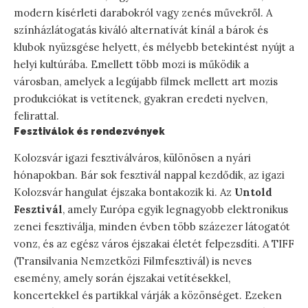
modern kísérleti darabokról vagy zenés művekről. A
színházlátogatás kiváló alternatívát kínál a bárok és
klubok nyüzsgése helyett, és mélyebb betekintést nyújt a
helyi kultúrába. Emellett több mozi is működik a
városban, amelyek a legújabb filmek mellett art mozis
produkciókat is vetítenek, gyakran eredeti nyelven,
felirattal.
Fesztiválok és rendezvények
Kolozsvár igazi fesztiválváros, különösen a nyári
hónapokban. Bár sok fesztivál nappal kezdődik, az igazi
Kolozsvár hangulat éjszaka bontakozik ki. Az
Untold
Fesztivál
, amely Európa egyik legnagyobb elektronikus
zenei fesztiválja, minden évben több százezer látogatót
vonz, és az egész város éjszakai életét felpezsdíti. A TIFF
(Transilvania Nemzetközi Filmfesztivál) is neves
esemény, amely során éjszakai vetítésekkel,
koncertekkel és partikkal várják a közönséget. Ezeken