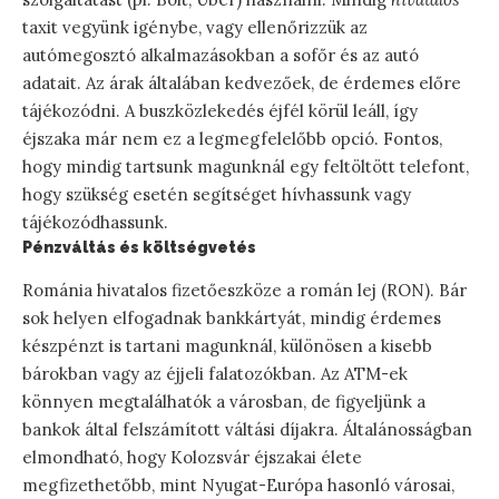
taxit vegyünk igénybe, vagy ellenőrizzük az
autómegosztó alkalmazásokban a sofőr és az autó
adatait. Az árak általában kedvezőek, de érdemes előre
tájékozódni. A buszközlekedés éjfél körül leáll, így
éjszaka már nem ez a legmegfelelőbb opció. Fontos,
hogy mindig tartsunk magunknál egy feltöltött telefont,
hogy szükség esetén segítséget hívhassunk vagy
tájékozódhassunk.
Pénzváltás és költségvetés
Románia hivatalos fizetőeszköze a román lej (RON). Bár
sok helyen elfogadnak bankkártyát, mindig érdemes
készpénzt is tartani magunknál, különösen a kisebb
bárokban vagy az éjjeli falatozókban. Az ATM-ek
könnyen megtalálhatók a városban, de figyeljünk a
bankok által felszámított váltási díjakra. Általánosságban
elmondható, hogy Kolozsvár éjszakai élete
megfizethetőbb, mint Nyugat-Európa hasonló városai,