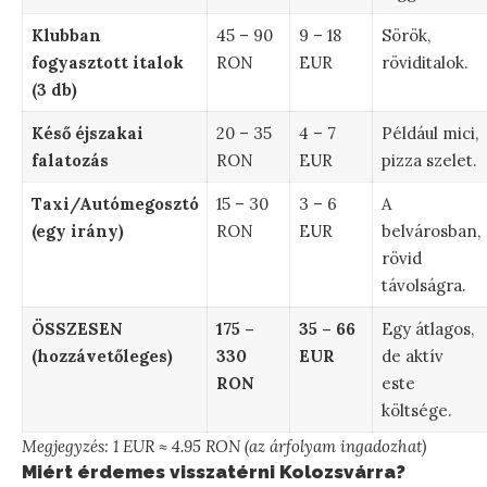
Klubban
45 – 90
9 – 18
Sörök,
fogyasztott italok
RON
EUR
röviditalok.
(3 db)
Késő éjszakai
20 – 35
4 – 7
Például mici,
falatozás
RON
EUR
pizza szelet.
Taxi/Autómegosztó
15 – 30
3 – 6
A
(egy irány)
RON
EUR
belvárosban,
rövid
távolságra.
ÖSSZESEN
175 –
35 – 66
Egy átlagos,
(hozzávetőleges)
330
EUR
de aktív
RON
este
költsége.
Megjegyzés: 1 EUR ≈ 4.95 RON (az árfolyam ingadozhat)
Miért érdemes visszatérni Kolozsvárra?