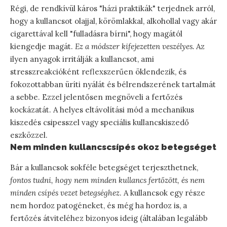
Régi, de rendkívül káros "házi praktikák" terjednek arról,
hogy a kullancsot olajjal, körömlakkal, alkohollal vagy akár
cigarettával kell "fulladásra bírni", hogy magától
kiengedje magát.
Ez a módszer kifejezetten veszélyes.
Az
ilyen anyagok irritálják a kullancsot, ami
stresszreakcióként reflexszerűen öklendezik, és
fokozottabban üríti nyálát és bélrendszerének tartalmát
a sebbe. Ezzel jelentősen megnöveli a fertőzés
kockázatát. A helyes eltávolítási mód a mechanikus
kiszedés csipesszel vagy speciális kullancskiszedő
eszközzel.
Nem minden kullancscsípés okoz betegséget
Bár a kullancsok sokféle betegséget terjeszthetnek,
fontos tudni, hogy nem minden kullancs fertőzött, és nem
minden csípés vezet betegséghez
. A kullancsok egy része
nem hordoz patogéneket, és még ha hordoz is, a
fertőzés átviteléhez bizonyos ideig (általában legalább