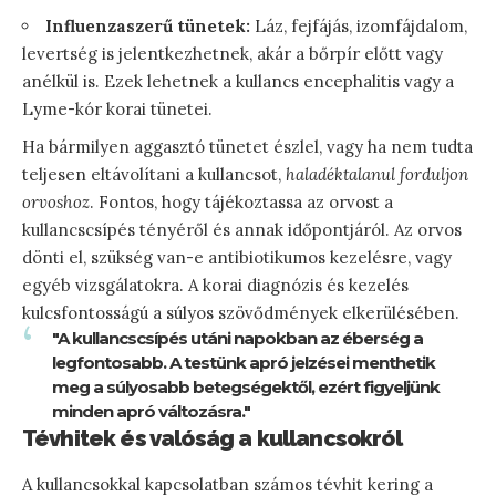
Influenzaszerű tünetek:
Láz, fejfájás, izomfájdalom,
levertség is jelentkezhetnek, akár a bőrpír előtt vagy
anélkül is. Ezek lehetnek a kullancs encephalitis vagy a
Lyme-kór korai tünetei.
Ha bármilyen aggasztó tünetet észlel, vagy ha nem tudta
teljesen eltávolítani a kullancsot,
haladéktalanul forduljon
orvoshoz
. Fontos, hogy tájékoztassa az orvost a
kullancscsípés tényéről és annak időpontjáról. Az orvos
dönti el, szükség van-e antibiotikumos kezelésre, vagy
egyéb vizsgálatokra. A korai diagnózis és kezelés
kulcsfontosságú a súlyos szövődmények elkerülésében.
"A kullancscsípés utáni napokban az éberség a
legfontosabb. A testünk apró jelzései menthetik
meg a súlyosabb betegségektől, ezért figyeljünk
minden apró változásra."
Tévhitek és valóság a kullancsokról
A kullancsokkal kapcsolatban számos tévhit kering a