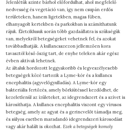
Jelenlétük szinte bárhol előfordulhat, ahol megfelelő
nedvesség és vegetáció van, így nem csupán erdős
területeken, hanem ligetekben, magas fűben,
elhanyagolt kertekben és parkokban is számíthatunk
rájuk. Életciklusuk során több gazdaállatra is szükségük
van, melyekről betegségeket vehetnek fel, és azokat
továbbadhatják. A kullancsszezon jellemzően kora
tavasztól késő őszig tart, de enyhe teleken akár egész
évben aktívak lehetnek.
Az általuk hordozott leggyakoribb és legveszélyesebb
betegségek közé tartozik a Lyme-kór és a kullancs
encephalitis (agyvelőgyulladás). A Lyme-kór egy
bakteriális fertőzés, amely bőrkiütéssel kezdődhet, de
kezeletlenül az ízületeket, az idegrendszert és a szívet is
károsíthatja. A kullancs encephalitis viszont egy vírusos
betegség, amely az agyat és a gerincvelőt támadja meg,
és súlyos esetben maradandó idegrendszeri károsodást
vagy akár halált is okozhat.
Ezek a betegségek komoly