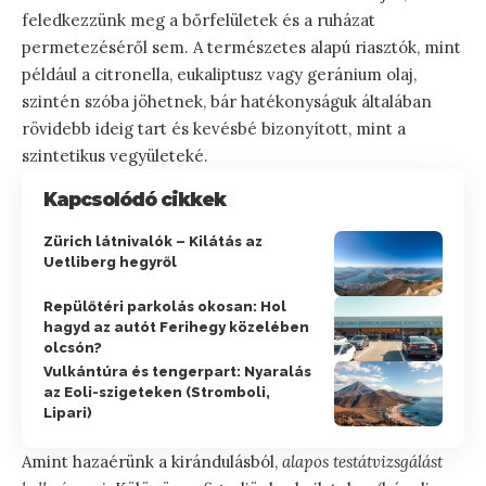
feledkezzünk meg a bőrfelületek és a ruházat
permetezéséről sem. A természetes alapú riasztók, mint
például a citronella, eukaliptusz vagy geránium olaj,
szintén szóba jöhetnek, bár hatékonyságuk általában
rövidebb ideig tart és kevésbé bizonyított, mint a
szintetikus vegyületeké.
Kapcsolódó cikkek
Zürich látnivalók – Kilátás az
Uetliberg hegyről
Repülőtéri parkolás okosan: Hol
hagyd az autót Ferihegy közelében
olcsón?
Vulkántúra és tengerpart: Nyaralás
az Eoli-szigeteken (Stromboli,
Lipari)
Amint hazaérünk a kirándulásból,
alapos testátvizsgálást