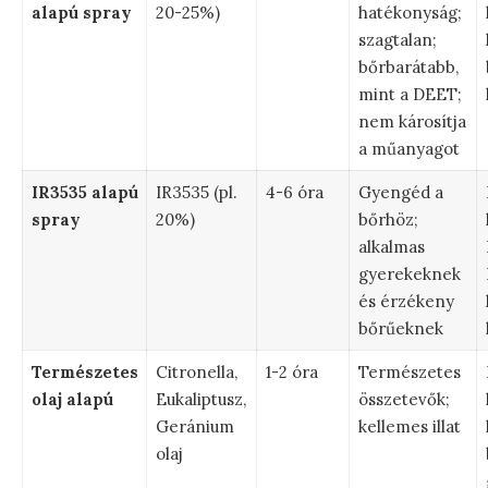
alapú spray
20-25%)
hatékonyság;
szagtalan;
bőrbarátabb,
mint a DEET;
nem károsítja
a műanyagot
IR3535 alapú
IR3535 (pl.
4-6 óra
Gyengéd a
spray
20%)
bőrhöz;
alkalmas
gyerekeknek
és érzékeny
bőrűeknek
Természetes
Citronella,
1-2 óra
Természetes
olaj alapú
Eukaliptusz,
összetevők;
Geránium
kellemes illat
olaj