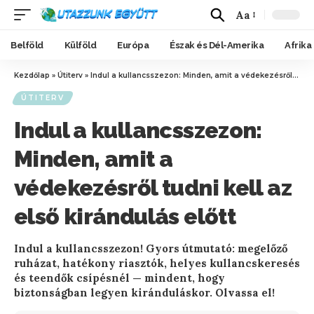
Aa
Belföld
Külföld
Európa
Észak és Dél-Amerika
Afrika
Kezdőlap
»
Útiterv
»
Indul a kullancsszezon: Minden, amit a védekezésről tudni kell az első kirándulás előtt
ÚTITERV
Indul a kullancsszezon:
Minden, amit a
védekezésről tudni kell az
első kirándulás előtt
Indul a kullancsszezon! Gyors útmutató: megelőző
ruházat, hatékony riasztók, helyes kullancskeresés
és teendők csípésnél — mindent, hogy
biztonságban legyen kiránduláskor. Olvassa el!