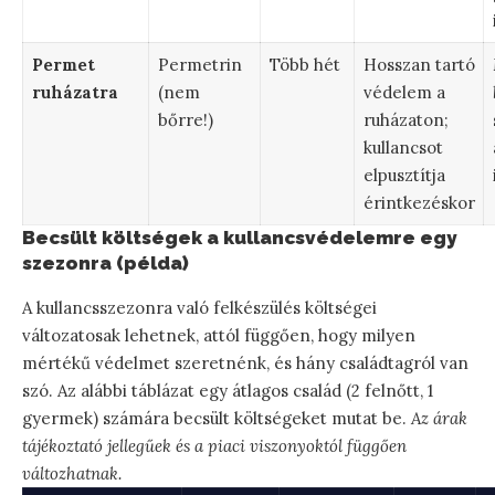
Permet
Permetrin
Több hét
Hosszan tartó
ruházatra
(nem
védelem a
bőrre!)
ruházaton;
kullancsot
elpusztítja
érintkezéskor
Becsült költségek a kullancsvédelemre egy
szezonra (példa)
A kullancsszezonra való felkészülés költségei
változatosak lehetnek, attól függően, hogy milyen
mértékű védelmet szeretnénk, és hány családtagról van
szó. Az alábbi táblázat egy átlagos család (2 felnőtt, 1
gyermek) számára becsült költségeket mutat be.
Az árak
tájékoztató jellegűek és a piaci viszonyoktól függően
változhatnak.