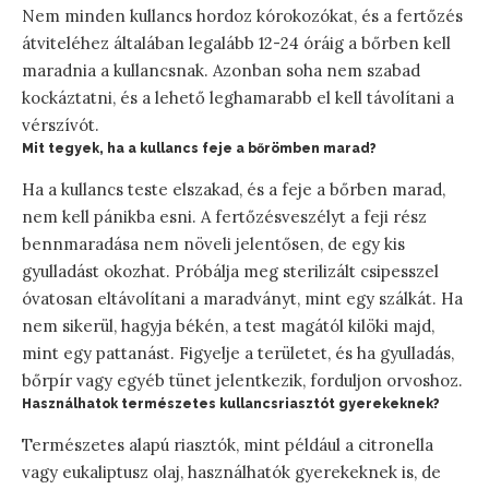
Nem minden kullancs hordoz kórokozókat, és a fertőzés
átviteléhez általában legalább 12-24 óráig a bőrben kell
maradnia a kullancsnak. Azonban soha nem szabad
kockáztatni, és a lehető leghamarabb el kell távolítani a
vérszívót.
Mit tegyek, ha a kullancs feje a bőrömben marad?
Ha a kullancs teste elszakad, és a feje a bőrben marad,
nem kell pánikba esni. A fertőzésveszélyt a feji rész
bennmaradása nem növeli jelentősen, de egy kis
gyulladást okozhat. Próbálja meg sterilizált csipesszel
óvatosan eltávolítani a maradványt, mint egy szálkát. Ha
nem sikerül, hagyja békén, a test magától kilöki majd,
mint egy pattanást. Figyelje a területet, és ha gyulladás,
bőrpír vagy egyéb tünet jelentkezik, forduljon orvoshoz.
Használhatok természetes kullancsriasztót gyerekeknek?
Természetes alapú riasztók, mint például a citronella
vagy eukaliptusz olaj, használhatók gyerekeknek is, de