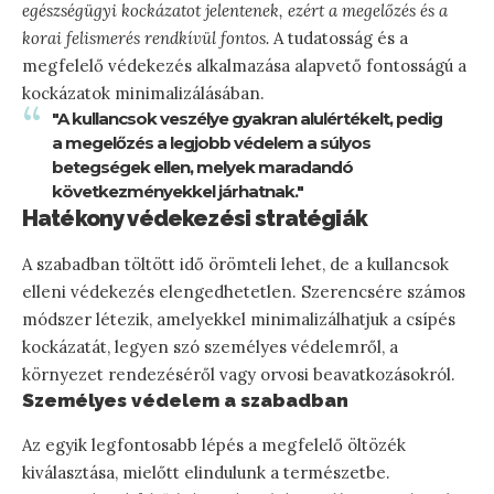
egészségügyi kockázatot jelentenek, ezért a megelőzés és a
korai felismerés rendkívül fontos.
A tudatosság és a
megfelelő védekezés alkalmazása alapvető fontosságú a
kockázatok minimalizálásában.
"A kullancsok veszélye gyakran alulértékelt, pedig
a megelőzés a legjobb védelem a súlyos
betegségek ellen, melyek maradandó
következményekkel járhatnak."
Hatékony védekezési stratégiák
A szabadban töltött idő örömteli lehet, de a kullancsok
elleni védekezés elengedhetetlen. Szerencsére számos
módszer létezik, amelyekkel minimalizálhatjuk a csípés
kockázatát, legyen szó személyes védelemről, a
környezet rendezéséről vagy orvosi beavatkozásokról.
Személyes védelem a szabadban
Az egyik legfontosabb lépés a megfelelő öltözék
kiválasztása, mielőtt elindulunk a természetbe.