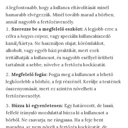
A legfontosabb, hogy a kullancs eltávolítását minél
hamarabb elvégezzük. Minél tovább marad a bőrben,
annál nagyobb a fertőzésveszély.
Szerezze be a megfelelő eszközt:
A legjobb erre a
célra a
hegyes csipesz
, vagy speciális kullancskiszedő
kanál/kártya. Ne használjon olajat, körömlakkot,
alkoholt, vagy egyéb házi praktikát, mert ezek
irritálhatják a kullancsot, és nagyobb eséllyel ürítheti
tartalmát a sebbe, növelve a fertőzés kockázatát.
Megfelelő fogás:
Fogja meg a kullancsot a lehető
legközelebb a bőrhöz, a feji részénél. Kerülje a testének
összenyomását, mert ez szintén növelheti a
fertőzésveszélyt.
Húzza ki egyenletesen:
Egy határozott, de lassú,
felfelé irányuló mozdulattal húzza ki a kullancsot a
bőrből. Ne csavarja, ne rángassa. Ha a feje bent
maradna, az nem növeli a fertőzés kockázatát, de