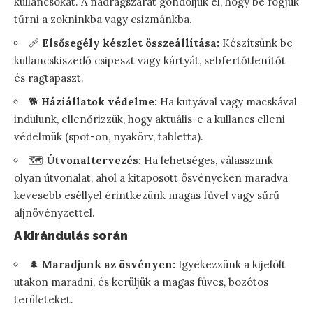
kullancsokat. A nadrágszárát gondoljuk el, hogy be fogjuk
tűrni a zokninkba vagy csizmánkba.
🩹
Elsősegély készlet összeállítása:
Készítsünk be
kullancskiszedő csipeszt vagy kártyát, sebfertőtlenítőt
és ragtapaszt.
🐕
Háziállatok védelme:
Ha kutyával vagy macskával
indulunk, ellenőrizzük, hogy aktuális-e a kullancs elleni
védelmük (spot-on, nyakörv, tabletta).
🗺️
Útvonaltervezés:
Ha lehetséges, válasszunk
olyan útvonalat, ahol a kitaposott ösvényeken maradva
kevesebb eséllyel érintkezünk magas fűvel vagy sűrű
aljnövényzettel.
A kirándulás során
🌲
Maradjunk az ösvényen:
Igyekezzünk a kijelölt
utakon maradni, és kerüljük a magas füves, bozótos
területeket.