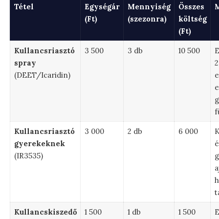
Tétel
Egységár
Mennyiség
Összes
M
(Ft)
(szezonra)
költség
(Ft)
Kullancsriasztó
3 500
3 db
10 500
E
spray
2
(DEET/Icaridin)
e
e
g
f
Kullancsriasztó
3 000
2 db
6 000
K
gyerekeknek
é
(IR3535)
g
a
h
t
Kullancskiszedő
1 500
1 db
1 500
E