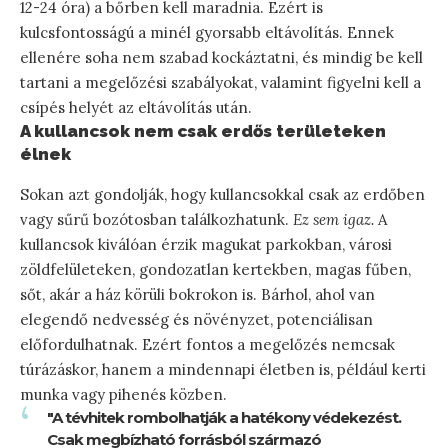
12-24 óra) a bőrben kell maradnia. Ezért is
kulcsfontosságú a minél gyorsabb eltávolítás. Ennek
ellenére soha nem szabad kockáztatni, és mindig be kell
tartani a megelőzési szabályokat, valamint figyelni kell a
csípés helyét az eltávolítás után.
A kullancsok nem csak erdős területeken
élnek
Sokan azt gondolják, hogy kullancsokkal csak az erdőben
vagy sűrű bozótosban találkozhatunk.
Ez sem igaz.
A
kullancsok kiválóan érzik magukat parkokban, városi
zöldfelületeken, gondozatlan kertekben, magas fűben,
sőt, akár a ház körüli bokrokon is. Bárhol, ahol van
elegendő nedvesség és növényzet, potenciálisan
előfordulhatnak. Ezért fontos a megelőzés nemcsak
túrázáskor, hanem a mindennapi életben is, például kerti
munka vagy pihenés közben.
"A tévhitek rombolhatják a hatékony védekezést.
Csak megbízható forrásból származó