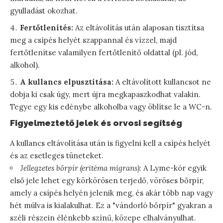
gyulladást okozhat.
Fertőtlenítés:
Az eltávolítás után alaposan tisztítsa
meg a csípés helyét szappannal és vízzel, majd
fertőtlenítse valamilyen fertőtlenítő oldattal (pl. jód,
alkohol).
A kullancs elpusztítása:
A eltávolított kullancsot ne
dobja ki csak úgy, mert újra megkapaszkodhat valakin.
Tegye egy kis edénybe alkoholba vagy öblítse le a WC-n.
Figyelmeztető jelek és orvosi segítség
A kullancs eltávolítása után is figyelni kell a csípés helyét
és az esetleges tüneteket.
Jellegzetes bőrpír (eritéma migrans)
: A Lyme-kór egyik
első jele lehet egy körkörösen terjedő, vöröses bőrpír,
amely a csípés helyén jelenik meg, és akár több nap vagy
hét múlva is kialakulhat. Ez a "vándorló bőrpír" gyakran a
széli részein élénkebb színű, közepe elhalványulhat.