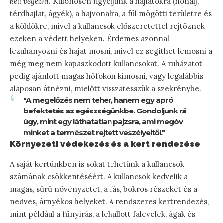
kell végezni
. Különösen figyeljünk a hajlatokra (hónalj,
térdhajlat, ágyék), a hajvonalra, a fül mögötti területre és
a köldökre, mivel a kullancsok előszeretettel rejtőznek
ezeken a védett helyeken. Érdemes azonnal
lezuhanyozni és hajat mosni, mivel ez segíthet lemosni a
még meg nem kapaszkodott kullancsokat. A ruházatot
pedig ajánlott magas hőfokon kimosni, vagy legalábbis
alaposan átnézni, mielőtt visszatesszük a szekrénybe.
"A megelőzés nem teher, hanem egy apró
befektetés az egészségünkbe. Gondoljunk rá
úgy, mint egy láthatatlan pajzsra, ami megóv
minket a természet rejtett veszélyeitől."
Környezeti védekezés és a kert rendezése
A saját kertünkben is sokat tehetünk a kullancsok
számának csökkentéséért. A kullancsok kedvelik a
magas, sűrű növényzetet, a fás, bokros részeket és a
nedves, árnyékos helyeket. A rendszeres kertrendezés,
mint például a fűnyírás, a lehullott falevelek, ágak és