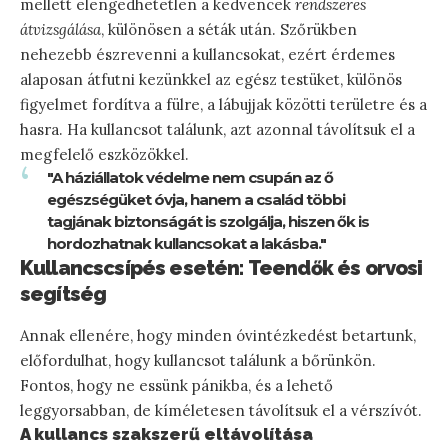
mellett elengedhetetlen a kedvencek
rendszeres
átvizsgálása
, különösen a séták után. Szőrükben
nehezebb észrevenni a kullancsokat, ezért érdemes
alaposan átfutni kezünkkel az egész testüket, különös
figyelmet fordítva a fülre, a lábujjak közötti területre és a
hasra. Ha kullancsot találunk, azt azonnal távolítsuk el a
megfelelő eszközökkel.
"A háziállatok védelme nem csupán az ő
egészségüket óvja, hanem a család többi
tagjának biztonságát is szolgálja, hiszen ők is
hordozhatnak kullancsokat a lakásba."
Kullancscsípés esetén: Teendők és orvosi
segítség
Annak ellenére, hogy minden óvintézkedést betartunk,
előfordulhat, hogy kullancsot találunk a bőrünkön.
Fontos, hogy ne essünk pánikba, és a lehető
leggyorsabban, de kíméletesen távolítsuk el a vérszívót.
A kullancs szakszerű eltávolítása