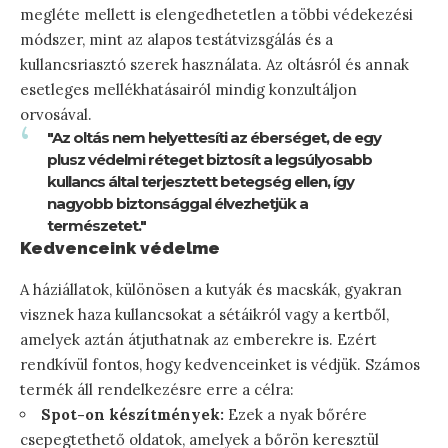
megléte mellett is elengedhetetlen a többi védekezési
módszer, mint az alapos testátvizsgálás és a
kullancsriasztó szerek használata. Az oltásról és annak
esetleges mellékhatásairól mindig konzultáljon
orvosával.
"Az oltás nem helyettesíti az éberséget, de egy
plusz védelmi réteget biztosít a legsúlyosabb
kullancs által terjesztett betegség ellen, így
nagyobb biztonsággal élvezhetjük a
természetet."
Kedvenceink védelme
A háziállatok, különösen a kutyák és macskák, gyakran
visznek haza kullancsokat a sétáikról vagy a kertből,
amelyek aztán átjuthatnak az emberekre is. Ezért
rendkívül fontos, hogy kedvenceinket is védjük. Számos
termék áll rendelkezésre erre a célra:
Spot-on készítmények:
Ezek a nyak bőrére
csepegtethető oldatok, amelyek a bőrön keresztül