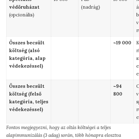
védőruházat
(nadrág)
á
(opcionális)
b
v
r
Összes becsült
~19 000
K
költség (alsó
r
kategória, alap
s
védekezéssel)
e
e
Összes becsült
~94
O
költség (felső
800
v
kategória, teljes
s
védekezéssel)
r
e
Fontos megjegyezni, hogy az oltás költségei a teljes
alapimmunizálás (3 adag) során, több hónapra elosztva