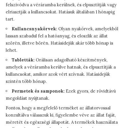
felszívódva a véráramba kerülnek, és elpusztítják vagy
elriasztják a kullancsokat. Hatásuk általában 1 hónapig
tart.
Kullancsnyakörvek:
Olyan nyakörvek, amelyekből
lassan szabadul fel a hatóanyag, és eloszlik az állat
szőrén, illetve bőrén. Hatásidejük akár több hónap is
lehet.
Tabletták:
Orálisan adagolható készítmények,
amelyek a véráramba kerülve hatnak, és elpusztítják a
kullancsokat, amikor azok vért szívnak. Hatásidejük
szintén több hónap.
Permetek és samponok:
Ezek gyors, de rövidtávú
megoldást nyújtanak.
Fontos, hogy a megfelelő terméket az állatorvossal
konzultálva válasszuk ki, figyelembe véve az állat faját,
méretét és egészségi állapotát. A termékek használata