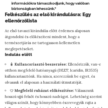
információkra támaszkodjunk, hogy valóban
biztonságban lehessünk."
Felkészülés az első kirándulásra: Egy
ellenőrzőlista
Az első tavaszi kirándulás előtt érdemes alaposan
átgondolni és előkészíteni mindent, hogy a
természetjárás ne tartogasson kellemetlen
meglepetéseket.
Indulás előtt
🧴
Kullancsriasztó beszerzése:
Ellenőrizzük, van-e
otthon megfelelő hatóanyagú (DEET, Icaridin, IR3535)
kullancsriasztónk. Ha nincs, szerezzünk be egyet, és
olvassuk el alaposan a használati útmutatóját.
👕
Megfelelő ruházat előkészítése:
Válasszunk
hosszú ujjú felsőt és hosszú nadrágot. Lehetőség szerint
világos színűt, hogy könnyebben észrevegyük rajta a