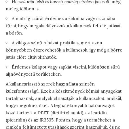
Hosszú ujjú felső és hosszú nadrág viselése javasolt
, még
meleg időben is.
A nadrág szárát érdemes a zokniba vagy csizmába
tűrni, hogy megakadályozzuk a kullancsok felfelé jutását
a bőrön.
A világos színű ruházat praktikus, mert azon
könnyebben észrevehetők a kullancsok, így még a bőrre
jutás előtt eltávolíthatók.
Érdemes kalapot vagy sapkát viselni, különösen sűrű
aljnövényzetű területeken.
A kullancsriasztó szerek használata szintén
kulcsfontosságú. Ezek a készítmények kémiai anyagokat
tartalmaznak, amelyek elriasztják a kullancsokat, anélkül,
hogy megölnék őket. A leghatékonyabb hatóanyagok
közé tartozik a DEET (dietil-toluamid), az Icaridin
(picaridin) és az IR3535. Fontos, hogy a termékeket a
címkén feltüntetett utasítások szerint használjuk, és ne