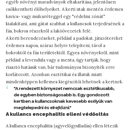
egyéb növényi maradványok eltakarítása, jelentősen
csökkentheti élőhelyeiket. A kerti utak mentén érdemes
kavics- vagy mulcsréteggel egy "védelmi zónát"
kialakítani, ami gátat szabhat a kullancsok terjedésének a
fás, bokros részekről a lakóövezetek felé.
A kerti berendezéseket, például a padokat, játszótereket
érdemes napos, száraz helyre telepíteni, távol a
bokroktól és fás területektől. Egyes növényekről, mint
például a levendula vagy a menta, úgy tartják, hogy
riasztó hatásuk van, bár tudományos bizonyíték erre
korlátozott. Azonban esztétikai és illatuk miatt
mindenképpen kellemes kiegészítői lehetnek a kertnek.
"A rendezett környezet nemcsak esztétikusabb,
de egyben biztonságosabb is. Egy gondozott
kertben a kullancsoknak kevesebb esélyük van
megtelepedni és elrejtőzni."
A kullancs encephalitis elleni védőoltás
A kullancs encephalitis (agyvelőgyulladás) ellen létezik