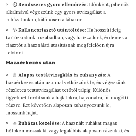
⏱️
Rendszeres gyors ellenőrzés:
Időnként, pihenők
alkalmával végezzünk egy gyors átvizsgálást a
ruházatunkon, különösen a lábakon.
💦
Kullancsriasztó utántöltése:
Ha hosszú ideig
tartózkodunk a szabadban, vagy ha izzadunk, érdemes a
riasztót a használati utasításnak megfelelően újra
felvinni.
Hazaérkezés után
🚿
Alapos testátvizsgálás és zuhanyzás:
A
hazaérkezés után azonnal vetkőzzünk le, és végezzünk
részletes testátvizsgálást tetőtől talpig. Különös
figyelmet fordítsunk a hajlatokra, hajvonalra, fül mögötti
részre. Ezt követően alaposan zuhanyozzunk le,
mossunk hajat.
🧺
Ruházat kezelése:
A használt ruhákat magas
hőfokon mossuk ki, vagy legalábbis alaposan rázzuk ki, és