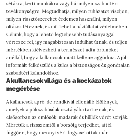
sétákra, kerti munkákra vagy bármilyen szabadtéri
tevékenységre. Megtudhatja, milyen ruházatot viseljen,
milyen riasztószereket érdemes használni, milyen
oltások léteznek, és mit tehet a háziállatai védelmében.
Célunk, hogy a lehető legteljesebb tudásanyaggal
vértezze fel, így magabiztosan indulhat útnak, és teljes
mértékben kiélvezheti a természet adta örömöket
anélkül, hogy a kullancsok miatt kellene aggódnia. A jól
informált felkészülés a kulcs a biztonságos és gondtalan
szabadtéri kalandokhoz.
A kullancsok világa és a kockázatok
megértése
A kullancsok apró, de rendkívül ellenálló élőlények,
amelyek a pókszabásúak osztályába tartoznak, és
elsősorban az emlősök, madarak és hüllők vérét szívják.
Méretük a rizsszemtől a borsóig terjedhet, attól
függően, hogy mennyi vért fogyasztottak már.