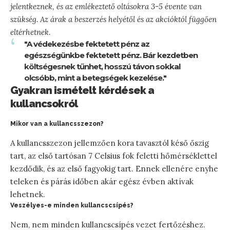
jelentkeznek, és az emlékeztető oltásokra 3-5 évente van
szükség. Az árak a beszerzés helyétől és az akcióktól függően
eltérhetnek.
"A védekezésbe fektetett pénz az
egészségünkbe fektetett pénz. Bár kezdetben
költségesnek tűnhet, hosszú távon sokkal
olcsóbb, mint a betegségek kezelése."
Gyakran ismételt kérdések a
kullancsokról
Mikor van a kullancsszezon?
A kullancsszezon jellemzően kora tavasztól késő őszig
tart, az első tartósan 7 Celsius fok feletti hőmérséklettel
kezdődik, és az első fagyokig tart. Ennek ellenére enyhe
teleken és párás időben akár egész évben aktívak
lehetnek.
Veszélyes-e minden kullancscsípés?
Nem, nem minden kullancscsípés vezet fertőzéshez.