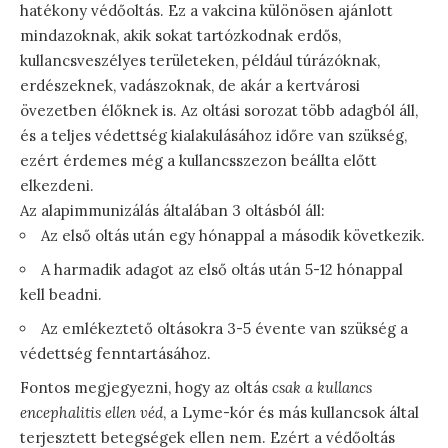
hatékony védőoltás. Ez a vakcina különösen ajánlott
mindazoknak, akik sokat tartózkodnak erdős,
kullancsveszélyes területeken, például túrázóknak,
erdészeknek, vadászoknak, de akár a kertvárosi
övezetben élőknek is. Az oltási sorozat több adagból áll,
és a teljes védettség kialakulásához időre van szükség,
ezért érdemes még a kullancsszezon beállta előtt
elkezdeni.
Az alapimmunizálás általában 3 oltásból áll:
Az első oltás után egy hónappal a második következik.
A harmadik adagot az első oltás után 5-12 hónappal
kell beadni.
Az emlékeztető oltásokra 3-5 évente van szükség a
védettség fenntartásához.
Fontos megjegyezni, hogy az oltás
csak a kullancs
encephalitis ellen véd
, a Lyme-kór és más kullancsok által
terjesztett betegségek ellen nem. Ezért a védőoltás