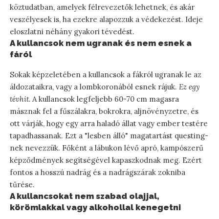
köztudatban, amelyek félrevezetők lehetnek, és akár
veszélyesek is, ha ezekre alapozzuk a védekezést. Ideje
eloszlatni néhány gyakori tévedést.
A kullancsok nem ugranak és nem esnek a
fáról
Sokak képzeletében a kullancsok a fákról ugranak le az
áldozataikra, vagy a lombkoronából esnek rájuk.
Ez egy
tévhit.
A kullancsok legfeljebb 60-70 cm magasra
másznak fel a fűszálakra, bokrokra, aljnövényzetre, és
ott várják, hogy egy arra haladó állat vagy ember testére
tapadhassanak. Ezt a "lesben álló" magatartást questing-
nek nevezzük. Főként a lábukon lévő apró, kampószerű
képződmények segítségével kapaszkodnak meg. Ezért
fontos a hosszú nadrág és a nadrágszárak zokniba
tűrése.
A kullancsokat nem szabad olajjal,
körömlakkal vagy alkohollal kenegetni