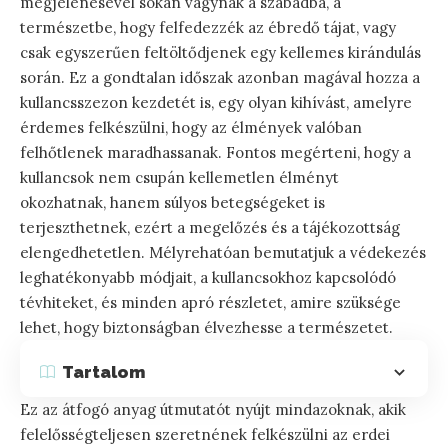
megjelenésével sokan vágynak a szabadba, a
természetbe, hogy felfedezzék az ébredő tájat, vagy
csak egyszerűen feltöltődjenek egy kellemes kirándulás
során. Ez a gondtalan időszak azonban magával hozza a
kullancsszezon kezdetét is, egy olyan kihívást, amelyre
érdemes felkészülni, hogy az élmények valóban
felhőtlenek maradhassanak. Fontos megérteni, hogy a
kullancsok nem csupán kellemetlen élményt
okozhatnak, hanem súlyos betegségeket is
terjeszthetnek, ezért a megelőzés és a tájékozottság
elengedhetetlen. Mélyrehatóan bemutatjuk a védekezés
leghatékonyabb módjait, a kullancsokhoz kapcsolódó
tévhiteket, és minden apró részletet, amire szüksége
lehet, hogy biztonságban élvezhesse a természetet.
Tartalom
Ez az átfogó anyag útmutatót nyújt mindazoknak, akik
felelősségteljesen szeretnének felkészülni az erdei