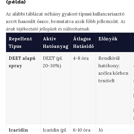
(példa)
Az alábbi táblázat néhány gyakori típusú kullancsriasztó
szert hasonlít össze, bemutatva azok főbb jellemzőit.
Az
árak tájékoztató jellegűek és változhatnak.
Repellent
Aktív
Átlagos
Előnyök
Típus
Hatóanyag
Hatásidő
DEET alapú
DEET (pl.
4-8 óra
Rendkívül
spray
20-30%)
hatékony;
széles körben
tesztelt
Icaridin
Icaridin (pl.
6-10 óra
Jó