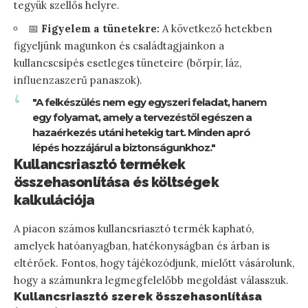
tegyük szellős helyre.
📅
Figyelem a tünetekre:
A következő hetekben
figyeljünk magunkon és családtagjainkon a
kullancscsípés esetleges tüneteire (bőrpír, láz,
influenzaszerű panaszok).
"A felkészülés nem egy egyszeri feladat, hanem
egy folyamat, amely a tervezéstől egészen a
hazaérkezés utáni hetekig tart. Minden apró
lépés hozzájárul a biztonságunkhoz."
Kullancsriasztó termékek
összehasonlítása és költségek
kalkulációja
A piacon számos kullancsriasztó termék kapható,
amelyek hatóanyagban, hatékonyságban és árban is
eltérőek. Fontos, hogy tájékozódjunk, mielőtt vásárolunk,
hogy a számunkra legmegfelelőbb megoldást válasszuk.
Kullancsriasztó szerek összehasonlítása