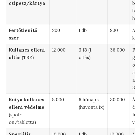
csipesz/kártya
b
h
h
Fertőtlenítő
800
1 db
800
A
szer
k
Kullancs elleni
12 000
3 fő (1.
36 000
F
oltás
(TBE)
oltás)
g
o
a
a
3
Kutya kullancs
5 000
6 hónapra
30 000
Á
elleni védelme
(havonta 1x)
é
(spot-
f
on/tabletta)
v
Speciális
10 000
1 db
10 000
M