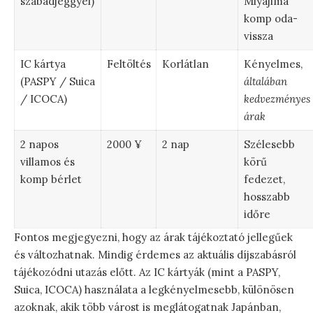
szabadjeggyel)
Miyajima
komp oda-
vissza
IC kártya
Feltöltés
Korlátlan
Kényelmes,
(PASPY / Suica
általában
/ ICOCA)
kedvezményes
árak
2 napos
2000 ¥
2 nap
Szélesebb
villamos és
körű
komp bérlet
fedezet,
hosszabb
időre
Fontos megjegyezni, hogy az árak tájékoztató jellegűek
és változhatnak. Mindig érdemes az aktuális díjszabásról
tájékozódni utazás előtt. Az IC kártyák (mint a PASPY,
Suica, ICOCA) használata a legkényelmesebb, különösen
azoknak, akik több várost is meglátogatnak Japánban,