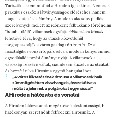
Turisztikai szempontból a Hiroden igazi kincs. Nemcsak
praktikus eszköz a látványosságok eléréséhez, hanem
maga az utazás is élmény. A modern alacsony padlós
szerelvények mellett az időnként felbukkanó történelmi
"bombatúlélő" villamosok egyfajta
időutazásra hívnak
,
lehetővé téve, hogy az utasok közvetlenül
megtapasztalják a város gazdag történetét. Ez a
nosztalgikus vonzerő, párosulva a modern kényelemmel,
egyedülálló utazási élményt nyújt. A villamosok a
városkép részévé váltak, csendesen átszelve az utcákat,
és hozzájárulva Hirosima egyedi hangulatához.
„A város lüktetésének ritmusa a villamosok halk
zümmögésében visszhangzik, összekötve a
múltat a jelennel, a polgárokat egymással.”
A Hiroden hálózata és vonalai
A Hiroden hálózatának megértése kulcsfontosságú, ha
hatékonyan szeretnénk felfedezni Hirosimát. A