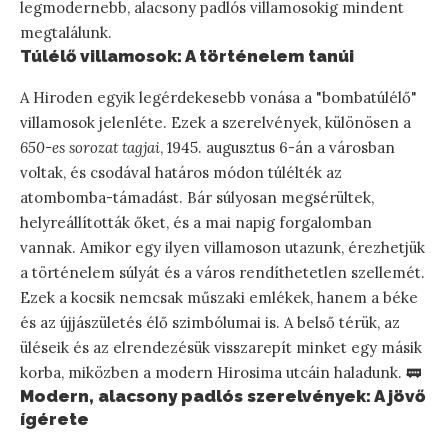
legmodernebb, alacsony padlós villamosokig mindent
megtalálunk.
Túlélő villamosok: A történelem tanúi
A Hiroden egyik legérdekesebb vonása a "bombatúlélő"
villamosok jelenléte. Ezek a szerelvények, különösen a
650-es sorozat tagjai
, 1945. augusztus 6-án a városban
voltak, és csodával határos módon túlélték az
atombomba-támadást. Bár súlyosan megsérültek,
helyreállították őket, és a mai napig forgalomban
vannak. Amikor egy ilyen villamoson utazunk, érezhetjük
a történelem súlyát és a város rendíthetetlen szellemét.
Ezek a kocsik nemcsak műszaki emlékek, hanem a béke
és az újjászületés élő szimbólumai is. A belső térük, az
üléseik és az elrendezésük visszarepít minket egy másik
korba, miközben a modern Hirosima utcáin haladunk. 🚃
Modern, alacsony padlós szerelvények: A jövő
ígérete