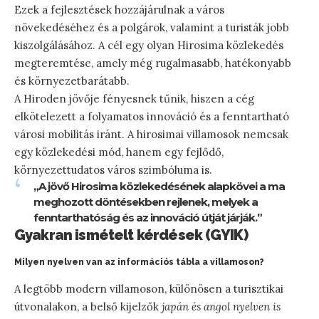
Ezek a fejlesztések hozzájárulnak a város
növekedéséhez és a polgárok, valamint a turisták jobb
kiszolgálásához. A cél egy olyan Hirosima közlekedés
megteremtése, amely még rugalmasabb, hatékonyabb
és környezetbarátabb.
A Hiroden jövője fényesnek tűnik, hiszen a cég
elkötelezett a folyamatos innováció és a fenntartható
városi mobilitás iránt. A hirosimai villamosok nemcsak
egy közlekedési mód, hanem egy fejlődő,
környezettudatos város szimbóluma is.
„A jövő Hirosima közlekedésének alapkövei a ma
meghozott döntésekben rejlenek, melyek a
fenntarthatóság és az innováció útját járják.”
Gyakran ismételt kérdések (GYIK)
Milyen nyelven van az információs tábla a villamoson?
A legtöbb modern villamoson, különösen a turisztikai
útvonalakon, a belső kijelzők
japán és angol nyelven is