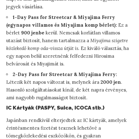
jegyek vásárlása.
1-Day Pass for Streetcar & Miyajima Ferry
(egynapos villamos és Miyajima komp bérlet):
Ez a
bérlet
900 jenbe
kerül. Nemcsak korlátlan villamos
utazást biztosít, hanem tartalmazza a
Miyajima szigetre
közlekedő komp oda-vissza útját is
. Ez kiváló választás, ha
egy napon belül szeretnénk felfedezni Hirosima
belvárosát és Miyajimát is.
2-Day Pass for Streetcar & Miyajima Ferry:
Létezik két napos változat is, melynek ára
2000 jen
.
Hasonló szolgáltatásokat kínál, de két napra érvényes,
ami nagyobb rugalmasságot biztosít.
IC Kártyák (PASPY, Suica, ICOCA stb.)
Japánban rendkívül elterjedtek az IC kártyák, amelyek
érintésmentes fizetést tesznek lehetővé a
tömegközlekedési eszközökön, és gyakran