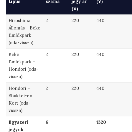
típus
száma
jegy ár
(¥)
(¥)
Hiroshima
2
220
440
Állomás – Béke
Emlékpark
(oda-vissza)
Béke
2
220
440
Emlékpark –
Hondori (oda-
vissza)
Hondori –
2
220
440
Shukkei-en
Kert (oda-
vissza)
Egyszeri
6
1320
jegyek