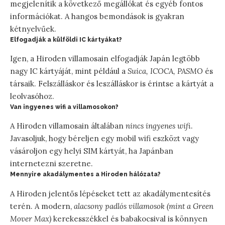
megjelenítik a következő megállókat és egyéb fontos
információkat. A hangos bemondások is gyakran
kétnyelvűek.
Elfogadják a külföldi IC kártyákat?
Igen, a Hiroden villamosain elfogadják Japán legtöbb
nagy IC kártyáját, mint például a
Suica, ICOCA, PASMO
és
társaik. Felszálláskor és leszálláskor is érintse a kártyát a
leolvasóhoz.
Van ingyenes wifi a villamosokon?
A Hiroden villamosain általában
nincs ingyenes wifi
.
Javasoljuk, hogy béreljen egy mobil wifi eszközt vagy
vásároljon egy helyi SIM kártyát, ha Japánban
internetezni szeretne.
Mennyire akadálymentes a Hiroden hálózata?
A Hiroden jelentős lépéseket tett az akadálymentesítés
terén. A modern,
alacsony padlós villamosok (mint a Green
Mover Max)
kerekesszékkel és babakocsival is könnyen