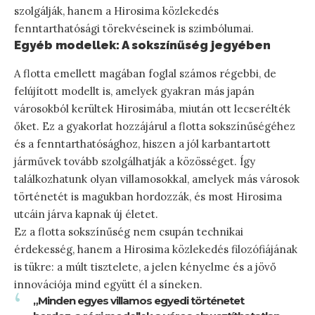
szolgálják, hanem a Hirosima közlekedés
fenntarthatósági törekvéseinek is szimbólumai.
Egyéb modellek: A sokszínűség jegyében
A flotta emellett magában foglal számos régebbi, de
felújított modellt is, amelyek gyakran más japán
városokból kerültek Hirosimába, miután ott lecserélték
őket. Ez a gyakorlat hozzájárul a flotta sokszínűségéhez
és a fenntarthatósághoz, hiszen a jól karbantartott
járművek tovább szolgálhatják a közösséget. Így
találkozhatunk olyan villamosokkal, amelyek más városok
történetét is magukban hordozzák, és most Hirosima
utcáin járva kapnak új életet.
Ez a flotta sokszínűség nem csupán technikai
érdekesség, hanem a Hirosima közlekedés filozófiájának
is tükre: a múlt tisztelete, a jelen kényelme és a jövő
innovációja mind együtt él a síneken.
„Minden egyes villamos egyedi történetet