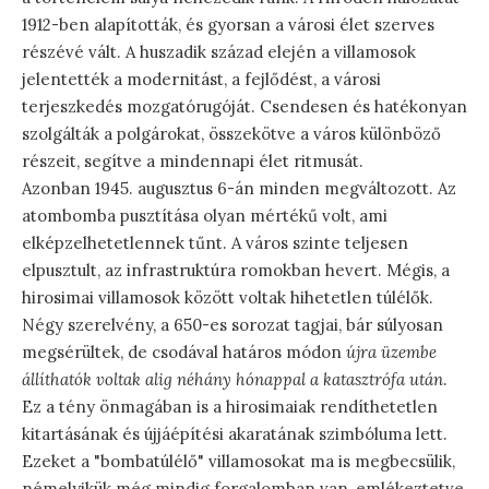
1912-ben alapították, és gyorsan a városi élet szerves
részévé vált. A huszadik század elején a villamosok
jelentették a modernitást, a fejlődést, a városi
terjeszkedés mozgatórugóját. Csendesen és hatékonyan
szolgálták a polgárokat, összekötve a város különböző
részeit, segítve a mindennapi élet ritmusát.
Azonban 1945. augusztus 6-án minden megváltozott. Az
atombomba pusztítása olyan mértékű volt, ami
elképzelhetetlennek tűnt. A város szinte teljesen
elpusztult, az infrastruktúra romokban hevert. Mégis, a
hirosimai villamosok között voltak hihetetlen túlélők.
Négy szerelvény, a 650-es sorozat tagjai, bár súlyosan
megsérültek, de csodával határos módon
újra üzembe
állíthatók voltak alig néhány hónappal a katasztrófa után
.
Ez a tény önmagában is a hirosimaiak rendíthetetlen
kitartásának és újjáépítési akaratának szimbóluma lett.
Ezeket a "bombatúlélő" villamosokat ma is megbecsülik,
némelyikük még mindig forgalomban van, emlékeztetve