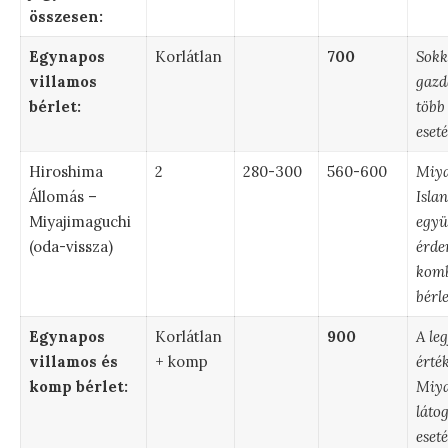
összesen:
Egynapos
Korlátlan
700
Sokk
villamos
gazd
bérlet:
több
eset
Hiroshima
2
280-300
560-600
Miya
Állomás –
Isla
Miyajimaguchi
együ
(oda-vissza)
érde
komb
bérle
Egynapos
Korlátlan
900
A le
villamos és
+ komp
érté
komp bérlet:
Miya
láto
eset