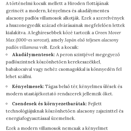
A történelmi kocsik mellett a Hiroden flottájának
gerincét a modern, kényelmes és akadálymentes
alacsony padlós villamosok alkotják. Ezek a szerelvények
a huszonegyedik század elvárásainak megfelelően lettek
kialakítva. A leghíresebbek közé tartozik a
Green Mover
Max (1000-es sorozat)
, amely
Japán első teljesen alacsony
padlós villamosa
volt. Ezek a kocsik:
Akadálymentesek:
A peron szintjével megegyező
padlószintnek köszönhetően kerekesszékkel,
babakocsival vagy nehéz csomagokkal is könnyedén fel
lehet szállni.
Kényelmesek:
Tágas belső tér, kényelmes ülések és
modern utastájékoztató rendszerek jellemzik őket.
Csendesek és környezetbarátak:
Fejlett
technológiájuknak köszönhetően alacsony zajszinttel és
energiafogyasztással üzemelnek.
Ezek a modern villamosok nemcsak a kényelmet