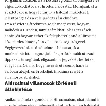
forgalmas utcákon. Ez a kettősség teszi különlegessé és
elgondolkodtatóvá a Hiroden hálózatát. Merüljünk el a
részletekben, hogy feltárjuk a hálózat működését,
jelentőségét és a vele járó utazási élményt.
Ez a részletes áttekintés segít megérteni, hogyan
működik a Hiroden, mire számíthatunk az utazások
során, és hogyan tehetjük felejthetetlenné a Hirosima
közlekedés élményét a villamosok segítségével.
Végigvezetünk a történelmen, bemutatjuk a
modernizációt, megosztjuk a legpraktikusabb utazási
tippeket, és segítünk eligazodni a jegyek és bérletek
világában. Célunk, hogy ne csak utazzunk, hanem
valóban átéljük és értékeljük Hirosima szívét a
villamosok ablakából.
A hirosimai villamosok történeti
áttekintése
Amikor a sínekre gondolunk Hirosimában, óhatatlanul is
a történelem súlya nehezedik ránk. A Hiroden hálózatát