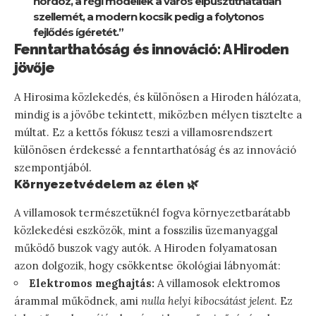
hordoz, a régi modellek a város elpusztíthatatlan
szellemét, a modern kocsik pedig a folytonos
fejlődés ígéretét.”
Fenntarthatóság és innováció: A Hiroden
jövője
A Hirosima közlekedés, és különösen a Hiroden hálózata,
mindig is a jövőbe tekintett, miközben mélyen tisztelte a
múltat. Ez a kettős fókusz teszi a villamosrendszert
különösen érdekessé a fenntarthatóság és az innováció
szempontjából.
Környezetvédelem az élen 🌿
A villamosok természetüknél fogva környezetbarátabb
közlekedési eszközök, mint a fosszilis üzemanyaggal
működő buszok vagy autók. A Hiroden folyamatosan
azon dolgozik, hogy csökkentse ökológiai lábnyomát:
Elektromos meghajtás:
A villamosok elektromos
árammal működnek, ami
nulla helyi kibocsátást jelent
. Ez