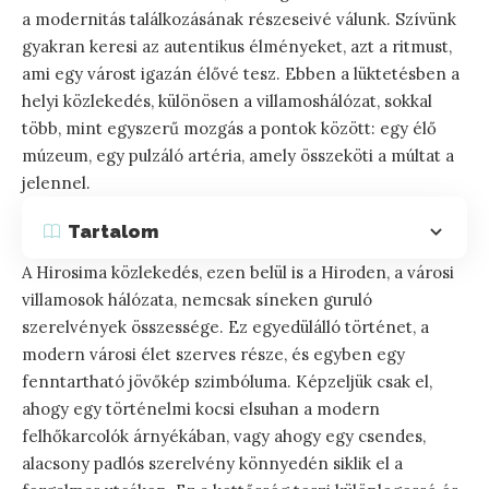
a modernitás találkozásának részeseivé válunk. Szívünk
gyakran keresi az autentikus élményeket, azt a ritmust,
ami egy várost igazán élővé tesz. Ebben a lüktetésben a
helyi közlekedés, különösen a villamoshálózat, sokkal
több, mint egyszerű mozgás a pontok között: egy élő
múzeum, egy pulzáló artéria, amely összeköti a múltat a
jelennel.
Tartalom
A Hirosima közlekedés, ezen belül is a Hiroden, a városi
villamosok hálózata, nemcsak síneken guruló
szerelvények összessége. Ez egyedülálló történet, a
modern városi élet szerves része, és egyben egy
fenntartható jövőkép szimbóluma. Képzeljük csak el,
ahogy egy történelmi kocsi elsuhan a modern
felhőkarcolók árnyékában, vagy ahogy egy csendes,
alacsony padlós szerelvény könnyedén siklik el a