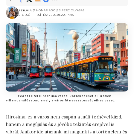
SZILVIA
7 HÓNAP AGO
23 PERC OLVASÁS
UTOLSÓ FRISSÍTÉS: 2026.01.22. 14:15
Fedezze fel Hiroshima városi közlekedését a Hiroden
villamoshálózaton, amely a város fő nevezetességeihez vezet.
Hirosima, ez a város nem csupán a múlt terhével küzd,
hanem a megújulás és a jövőbe tekintés erejével is
vibrál. Amikor ide utazunk, mi magunk is a történelem és