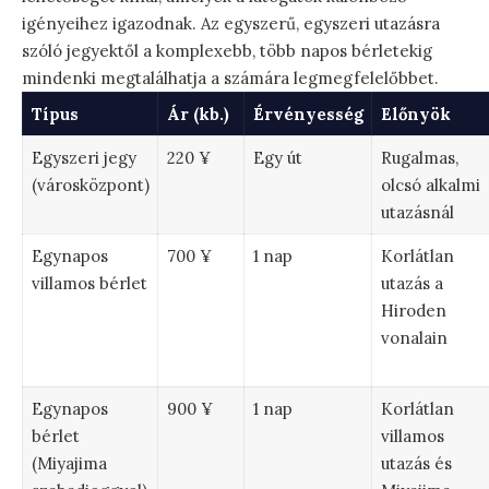
igényeihez igazodnak. Az egyszerű, egyszeri utazásra
szóló jegyektől a komplexebb, több napos bérletekig
mindenki megtalálhatja a számára legmegfelelőbbet.
Típus
Ár (kb.)
Érvényesség
Előnyök
Egyszeri jegy
220 ¥
Egy út
Rugalmas,
(városközpont)
olcsó alkalmi
utazásnál
Egynapos
700 ¥
1 nap
Korlátlan
villamos bérlet
utazás a
Hiroden
vonalain
Egynapos
900 ¥
1 nap
Korlátlan
bérlet
villamos
(Miyajima
utazás és