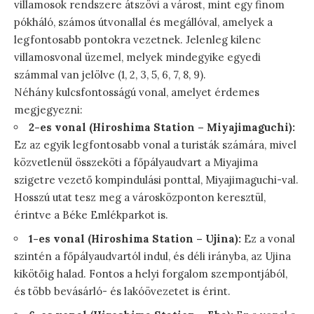
villamosok rendszere átszövi a várost, mint egy finom
pókháló, számos útvonallal és megállóval, amelyek a
legfontosabb pontokra vezetnek. Jelenleg kilenc
villamosvonal üzemel, melyek mindegyike egyedi
számmal van jelölve (1, 2, 3, 5, 6, 7, 8, 9).
Néhány kulcsfontosságú vonal, amelyet érdemes
megjegyezni:
2-es vonal (Hiroshima Station – Miyajimaguchi):
Ez az egyik legfontosabb vonal a turisták számára, mivel
közvetlenül összeköti a főpályaudvart a Miyajima
szigetre vezető kompindulási ponttal, Miyajimaguchi-val.
Hosszú utat tesz meg a városközponton keresztül,
érintve a Béke Emlékparkot is.
1-es vonal (Hiroshima Station – Ujina):
Ez a vonal
szintén a főpályaudvartól indul, és déli irányba, az Ujina
kikötőig halad. Fontos a helyi forgalom szempontjából,
és több bevásárló- és lakóövezetet is érint.