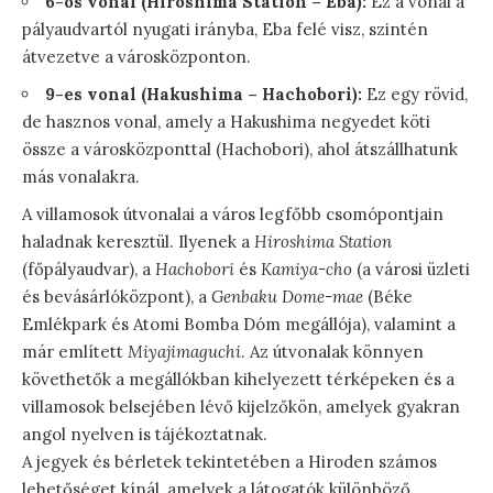
6-os vonal (Hiroshima Station – Eba):
Ez a vonal a
pályaudvartól nyugati irányba, Eba felé visz, szintén
átvezetve a városközponton.
9-es vonal (Hakushima – Hachobori):
Ez egy rövid,
de hasznos vonal, amely a Hakushima negyedet köti
össze a városközponttal (Hachobori), ahol átszállhatunk
más vonalakra.
A villamosok útvonalai a város legfőbb csomópontjain
haladnak keresztül. Ilyenek a
Hiroshima Station
(főpályaudvar), a
Hachobori
és
Kamiya-cho
(a városi üzleti
és bevásárlóközpont), a
Genbaku Dome-mae
(Béke
Emlékpark és Atomi Bomba Dóm megállója), valamint a
már említett
Miyajimaguchi
. Az útvonalak könnyen
követhetők a megállókban kihelyezett térképeken és a
villamosok belsejében lévő kijelzőkön, amelyek gyakran
angol nyelven is tájékoztatnak.
A jegyek és bérletek tekintetében a Hiroden számos
lehetőséget kínál, amelyek a látogatók különböző