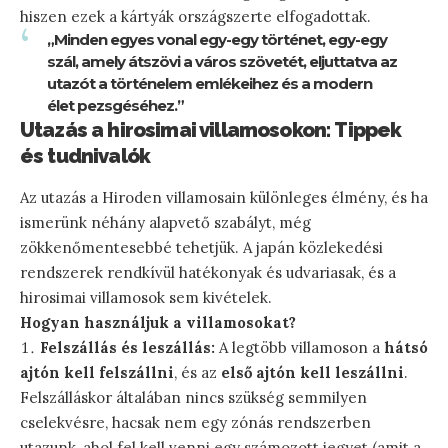
hiszen ezek a kártyák országszerte elfogadottak.
„Minden egyes vonal egy-egy történet, egy-egy
szál, amely átszövi a város szövetét, eljuttatva az
utazót a történelem emlékeihez és a modern
élet pezsgéséhez.”
Utazás a hirosimai villamosokon: Tippek
és tudnivalók
Az utazás a Hiroden villamosain különleges élmény, és ha
ismerünk néhány alapvető szabályt, még
zökkenőmentesebbé tehetjük. A japán közlekedési
rendszerek rendkívül hatékonyak és udvariasak, és a
hirosimai villamosok sem kivételek.
Hogyan használjuk a villamosokat?
Felszállás és leszállás:
A legtöbb villamoson a
hátsó
ajtón kell felszállni
, és az
első ajtón kell leszállni
.
Felszálláskor általában nincs szükség semmilyen
cselekvésre, hacsak nem egy zónás rendszerben
utazunk, ahol fel kell venni egy számozott jegyet (amit a