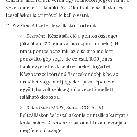
vezető mellett találunk). Az IC kártyát felszálláskor és
leszálláskor is érintővel le kell olvasni.
Fizetés:
A fizetés leszálláskor történik.
Készpénz:
Készítsük elő a pontos összeget
(általában 220 jen a városközponton belül). Ha
nincs pontos pénzünk, az első ajtó melletti
pénzváltó gép segít, de ez csak 1000 jenes
bankjegyeket és kisebb érméket fogad el.
Készpénzzel történő fizetéskor dobjuk be az
érméket vagy bankjegyeket (a váltópénzzel
együtt, ha volt szükség rá) a vezető mellett
található dobozba.
IC kártyák (PASPY, Suica, ICOCA stb.):
Felszálláskor és leszálláskor is érintsük a kártyát a
leolvasóhoz. A rendszer automatikusan levonja a
megfelelő összeget.