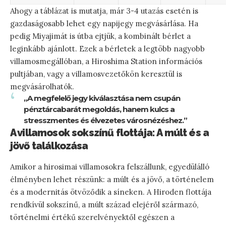
Ahogy a táblázat is mutatja, már 3-4 utazás esetén is
gazdaságosabb lehet egy napijegy megvásárlása. Ha
pedig Miyajimát is útba ejtjük, a kombinált bérlet a
leginkább ajánlott. Ezek a bérletek a legtöbb nagyobb
villamosmegállóban, a Hiroshima Station információs
pultjában, vagy a villamosvezetőkön keresztül is
megvásárolhatók.
„A megfelelő jegy kiválasztása nem csupán
pénztárcabarát megoldás, hanem kulcs a
stresszmentes és élvezetes városnézéshez.”
A villamosok sokszínű flottája: A múlt és a
jövő találkozása
Amikor a hirosimai villamosokra felszállunk, egyedülálló
élményben lehet részünk: a múlt és a jövő, a történelem
és a modernitás ötvöződik a síneken. A Hiroden flottája
rendkívül sokszínű, a múlt század elejéről származó,
történelmi értékű szerelvényektől egészen a