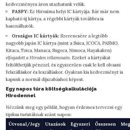
kedvezményes áron utazhatunk velük.
PASPY:
Ez Hirosima helyi IC kártyája. Bár már nem
kapható új kártya, a régebbi kártyák továbbra is
használhatók.
Országos IC kártyák:
Szerencsére a legtöbb
nagyobb japán IC kártya (mint a Suica, ICOCA, PASMO,
Kitaca, Toica, Manaca, Sugoca, Nimoca, Hayakaken)
elfogadott a Hiroden villamosain
. Ezeket a kártyákat
feltölthetjük pénzzel, és egyszerűen csak le kell olvasni
felszálláskor és leszálláskor. Gyakran kis kedvezményt is
kapunk a normál díjszabáshoz képest.
Egy napos túra költségkalkulációja
Hirodennel
Nézzünk meg egy példát, hogyan érdemes tervezni egy
tipikus turistáknak szánt napon:
Útvonal/Jegy
Utazások
Egyszeri
Összesen
Meg