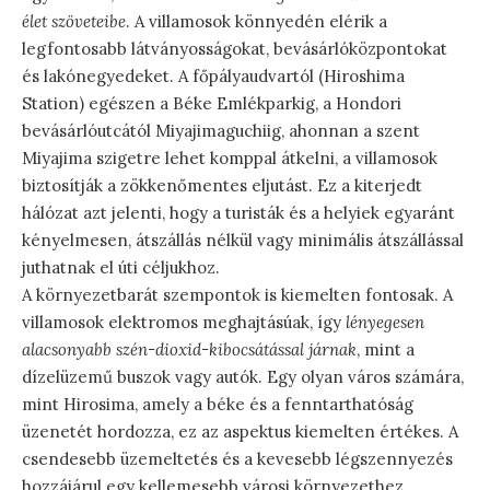
élet szöveteibe
. A villamosok könnyedén elérik a
legfontosabb látványosságokat, bevásárlóközpontokat
és lakónegyedeket. A főpályaudvartól (Hiroshima
Station) egészen a Béke Emlékparkig, a Hondori
bevásárlóutcától Miyajimaguchiig, ahonnan a szent
Miyajima szigetre lehet komppal átkelni, a villamosok
biztosítják a zökkenőmentes eljutást. Ez a kiterjedt
hálózat azt jelenti, hogy a turisták és a helyiek egyaránt
kényelmesen, átszállás nélkül vagy minimális átszállással
juthatnak el úti céljukhoz.
A környezetbarát szempontok is kiemelten fontosak. A
villamosok elektromos meghajtásúak, így
lényegesen
alacsonyabb szén-dioxid-kibocsátással járnak
, mint a
dízelüzemű buszok vagy autók. Egy olyan város számára,
mint Hirosima, amely a béke és a fenntarthatóság
üzenetét hordozza, ez az aspektus kiemelten értékes. A
csendesebb üzemeltetés és a kevesebb légszennyezés
hozzájárul egy kellemesebb városi környezethez.