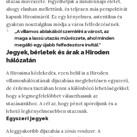
utazás művészete. Figyelhetjük a mindennapi életet,
ahogy elsuhan mellettünk, és teljesen más perspektívát
kapunk Hirosimáról. Ez egy kényelmes, autentikus és
gyakran nosztalgikus módja a város felfedezésének.
„A villamos ablakából szemlélni a várost, az
maga a lassú utazás művészete, ahol minden
megálló egy újabb felfedezésre invitál.”
Jegyek, bérletek és árak a Hiroden
hálózatán
A Hirosima közlekedés, ezen belül is a Hiroden
villamoshálózatának díjszabása meglehetősen egyszerű,
de érdemes tisztában lenni a különböző lehetőségekkel,
hogy a legmegfelelőbbet választhassuk az
utazásainkhoz. A cél az, hogy pénzt spóroljunk és a
lehető legkényelmesebben utazzunk.
Egyszeri jegyek
A leggyakoribb díjszabás a
zónás rendszer
. A