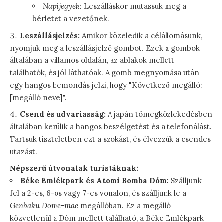
Napijegyek:
Leszálláskor mutassuk meg a
bérletet a vezetőnek.
Leszállásjelzés:
Amikor közeledik a célállomásunk,
nyomjuk meg a leszállásjelző gombot. Ezek a gombok
általában a villamos oldalán, az ablakok mellett
találhatók, és jól láthatóak. A gomb megnyomása után
egy hangos bemondás jelzi, hogy "Következő megálló:
[megálló neve]".
Csend és udvariasság:
A japán tömegközlekedésben
általában kerülik a hangos beszélgetést és a telefonálást.
Tartsuk tiszteletben ezt a szokást, és élvezzük a csendes
utazást.
Népszerű útvonalak turistáknak:
Béke Emlékpark és Atomi Bomba Dóm:
Szálljunk
fel a 2-es, 6-os vagy 7-es vonalon, és szálljunk le a
Genbaku Dome-mae
megállóban. Ez a megálló
közvetlenül a Dóm mellett található, a Béke Emlékpark