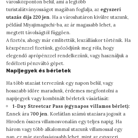
városközponton belül, ami a legtöbb
turistalátványosságot magában foglalja, az
egyszeri
utazás díja 220 jen
. Ha a városhatáron kívülre utazunk,
például Miyajimaguchi-ba, az ár magasabb lehet, a
megtett távolságtól függően.
A fizetés, ahogy már említettük, leszálláskor történik. Ha
készpénzzel fizetünk, győződjünk meg róla, hogy
elegendő aprópénzzel rendelkezünk, vagy használjuk a
fedélzeti pénzváltó gépet.
Napijegyek és bérletek
Ha több utazást tervezünk egy napon belül, vagy
hosszabb időre maradunk, érdemes megfontolni a
napijegyek vagy kombinált bérletek vásárlását:
1-Day Streetcar Pass (egynapos villamos bérlet):
Ennek ára
700 jen
. Korlátlan számú utazásra jogosít a
Hiroden összes villamosvonalán egy teljes napig. Ha
három vagy több alkalommal utazunk villamossal egy
nap, ez már gazdaságosabb lehet, mint az egyszeri