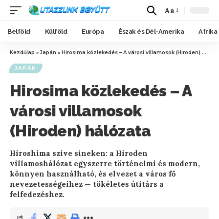
Aa
Belföld
Külföld
Európa
Észak és Dél-Amerika
Afrika
Kezdőlap
»
Japán
»
Hirosima közlekedés – A városi villamosok (Hiroden) hálózata
JAPÁN
Hirosima közlekedés – A
városi villamosok
(Hiroden) hálózata
Hiroshima szíve síneken: a Hiroden
villamoshálózat egyszerre történelmi és modern,
könnyen használható, és elvezet a város fő
nevezetességeihez — tökéletes útitárs a
felfedezéshez.