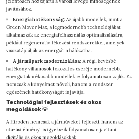
jelentősen hozzájárul a városi levegő minőségének
javításához.
Energiahatékonyság:
Az újabb modellek, mint a
Green Mover Max, a legmodernebb technológiákat
alkalmazzák az energiafelhasználás optimalizálására,
például regeneratív fékezési rendszerekkel, amelyek
visszatáplálják az energiát a hálózatba.
A járműpark modernizálása:
A régi, kevésbé
hatékony villamosok fokozatos cseréje modernebb,
energiatakarékosabb modellekre folyamatosan zajlik. Ez
nemcsak a kényelmet növeli, hanem a rendszer
egészének hatékonyságát is javítja.
Technológiai fejlesztések és okos
megoldások 💡
A Hiroden nemcsak a járműveket fejleszti, hanem az
utazási élményt is igyekszik folyamatosan javítani
digitális és okos megoldásokkal: