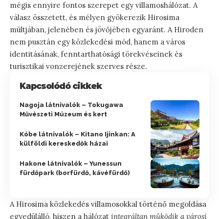
mégis ennyire fontos szerepet egy villamoshálózat. A
válasz összetett, és mélyen gyökerezik Hirosima
múltjában, jelenében és jövőjében egyaránt. A Hiroden
nem pusztán egy közlekedési mód, hanem a város
identitásának, fenntarthatósági törekvéseinek és
turisztikai vonzerejének szerves része.
Kapcsolódó cikkek
Nagoja látnivalók – Tokugawa
Művészeti Múzeum és kert
Kóbe látnivalók – Kitano Ijinkan: A
külföldi kereskedők házai
Hakone látnivalók – Yunessun
fürdőpark (borfürdő, kávéfürdő)
A Hirosima közlekedés villamosokkal történő megoldása
egyedülálló, hiszen a hálózat
integráltan működik a városi