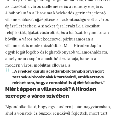
az utazókat a város szellemére és a remény erejére.
A háború után a Hirosima közlekedés gerincét jelentő
villamoshálózat újjáépítése kulcsfontosságú volt a város
újjászületéséhez. A síneket újra lerakták, a kocsikat
felújították, újakat vásároltak, és a hálózat folyamatosan
bővült. A város növekedésével párhuzamosan a
villamosok is modernizálódtak. Ma a Hiroden Japán
egyik legátfogóbb és leghatékonyabb villamoshálózata,
amely nem csupán a múlt hősies tanúja, hanem a
modern városi mobilitás éllovasa is.
„A síneken guruló acél darabok tanúbizonyságot
tesznek a hirosimaiak kitartásáról, emlékeztetve
minket arra, hogy a romokból is új élet fakadhat.”
Miért éppen a villamosok? A Hiroden
szerepe a város szívében
Elgondolkodtató, hogy egy modern japán nagyvárosban,
ahol a vonatok és buszok rendkívül fejlettek, miért tart