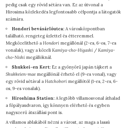
pedig csak egy rövid sétára van. Ez az útvonal a
Hirosima közlekedés legfontosabb célpontja a látogatók
számára.
Hondori bevásárlóutca:
A városközpontban
található, rengeteg üzlettel és étteremmel.
Megközelíthető a
Hondori
megállónál (2-es, 6-os, 7-es
vonalak), vagy a közeli
Kamiya-cho-Higashi
/
Kamiya-
cho-Nishi
megállóknál.
Shukkei-en Kert:
Ez a gyönyörű japán tájkert a
Shukkeien-mae
megállónál érhető el (9-es vonal), vagy
egy rövid sétával a
Hatchobori
megállótól (1-es, 2-es, 6-
os, 9-es vonalak).
Hiroshima Station:
A legtöbb villamosvonal áthalad
a főpályaudvaron, így könnyen elérhető és egyben
nagyszerű átszállási pont is.
A villamos ablakából nézni a várost, az maga a lassú