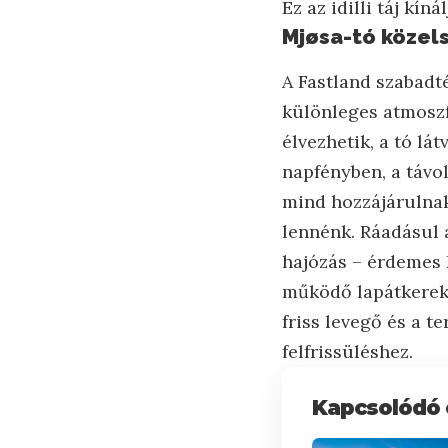
Ez az idilli táj kí
Mjøsa-tó közel
A Fastland szabadté
különleges atmoszfé
élvezhetik, a tó lá
napfényben, a távol
mind hozzájárulnak
lennénk. Ráadásul 
hajózás – érdemes 
működő lapátkereke
friss levegő és a t
felfrissüléshez.
Kapcsolódó 