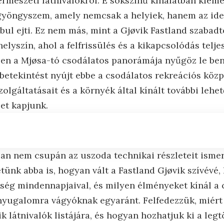
rmészeti látnivalókról. E sokszínű kínálatban kieme
gyöngyszem, amely nemcsak a helyiek, hanem az ide
abul ejti. Ez nem más, mint a Gjøvik Fastland szabad
elyszín, ahol a felfrissülés és a kikapcsolódás telj
en a Mjøsa-tó csodálatos panorámája nyűgöz le ben
etekintést nyújt ebbe a csodálatos rekreációs közpo
zolgáltatásait és a környék által kínált további leh
et kapjunk.
an nem csupán az uszoda technikai részleteit ism
tünk abba is, hogyan vált a Fastland Gjøvik szívévé
sség mindennapjaival, és milyen élményeket kínál a
nyugalomra vágyóknak egyaránt. Felfedezzük, miért
k látnivalók listájára, és hogyan hozhatjuk ki a legtö