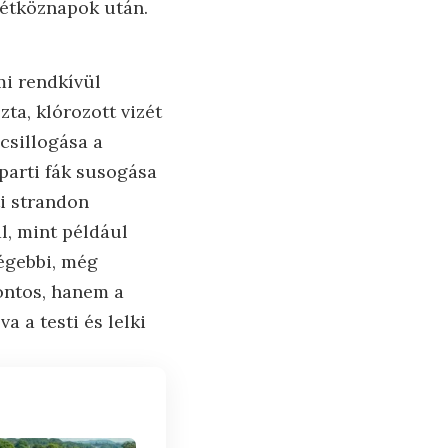
 hétköznapok után.
mi rendkívül
ta, klórozott vizét
 csillogása a
óparti fák susogása
i strandon
l, mint például
régebbi, még
ontos, hanem a
a a testi és lelki