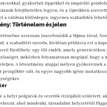
nácsokkal, gyakorlati tippekkel és inspiráló gondol
tásunk felejthetetlen legyen, és a Gjøvikben szerzet
l a valóban különleges, ingyenes szabadidős lehető
ény: Történelem és jelen
örténelme szorosan összefonódik a Mjøsa-tóval, No
and, a szabadtéri uszoda, kiválóan példázza ezt a kapc
zerű fürdőhely; egy élő emlék, amely generációkon á
közösséget, miközben folyamatosan megújul, hogy a
leljen. A létesítmény alapjai mélyen gyökereznek a 
et pezsgőbbé vált, és egyre nagyobb igény mutatkozo
nységekre.
tér
e a helyi polgárok és vezetők víziójából született, a
rehozni, ahol mindenki, társadalmi helyzetétől függe