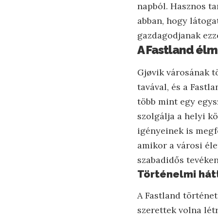
napból. Hasznos ta
abban, hogy látoga
gazdagodjanak ezze
A Fastland élm
Gjøvik városának t
tavával, és a Fastl
több mint egy egys
szolgálja a helyi 
igényeinek is megfe
amikor a városi él
szabadidős tevéke
Történelmi hát
A Fastland történet
szerettek volna lét