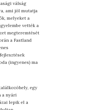
dasági válság
a, ami jól mutatja
ők, melyeket a
figyelembe vették a
ezet megteremtését
orán a Fastland
enes
fejlesztések
zoda (ingyenes) ma
találkozóhely, egy
 a nyári
ai lepik el a
adultan