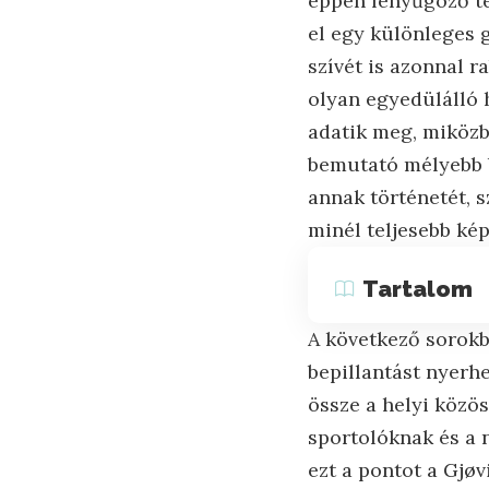
éppen lenyűgöző te
el egy különleges 
szívét is azonnal r
olyan egyedülálló h
adatik meg, miközb
bemutató mélyebb b
annak történetét, s
minél teljesebb kép
Tartalom
A következő sorokb
bepillantást nyerhe
össze a helyi közö
sportolóknak és a 
ezt a pontot a Gjøvi