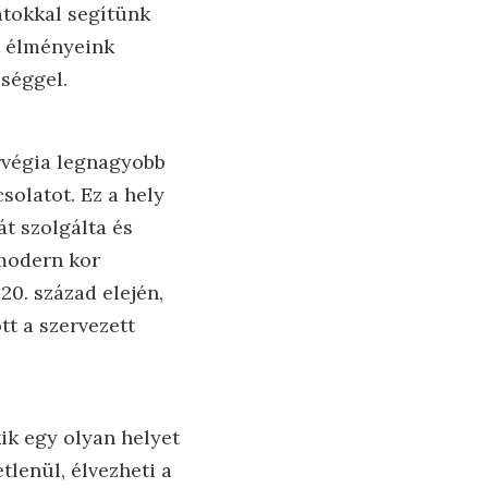
atokkal segítünk
t élményeink
séggel.
rvégia legnagyobb
solatot. Ez a hely
t szolgálta és
 modern kor
20. század elején,
tt a szervezett
kik egy olyan helyet
tlenül, élvezheti a