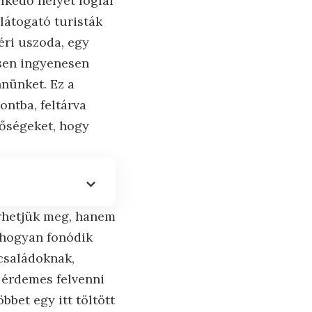
lkedő helyet foglal
látogató turisták
téri uszoda, egy
esen ingyenesen
nünket. Ez a
ntba, feltárva
etőségeket, hogy
erhetjük meg, hanem
, hogyan fonódik
 családoknak,
 érdemes felvenni
bbet egy itt töltött