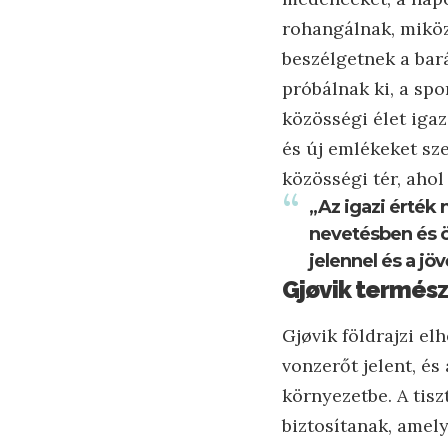
rohangálnak, miköz
beszélgetnek a bar
próbálnak ki, a spo
közösségi élet iga
és új emlékeket sz
közösségi tér, aho
„Az igazi érték
nevetésben és ö
jelennel és a jö
Gjøvik természe
Gjøvik földrajzi e
vonzerőt jelent, és
környezetbe. A tisz
biztosítanak, amely