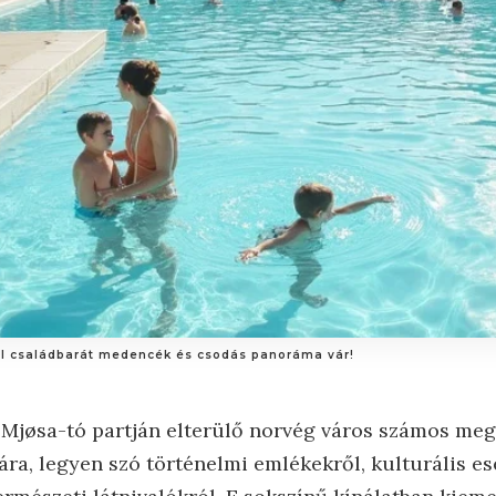
hol családbarát medencék és csodás panoráma vár!
 Mjøsa-tó partján elterülő norvég város számos meg
ára, legyen szó történelmi emlékekről, kulturális 