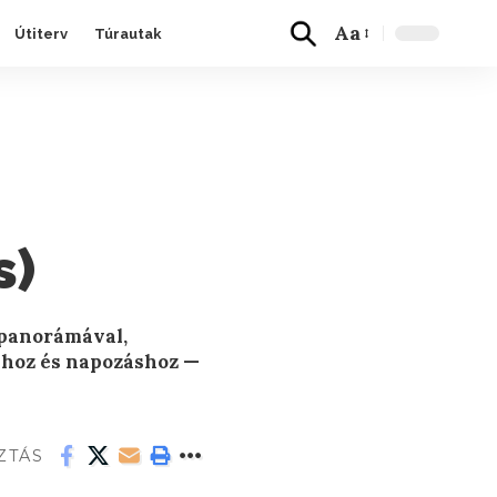
Aa
Útiterv
Túrautak
s)
i panorámával,
shoz és napozáshoz —
ZTÁS