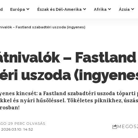
ld
Európa
Észak és Dél-Amerika
Afrika
Ázsia
tnivalók – Fastland szabadtéri uszoda (ingyenes)
átnivalók – Fastland
éri uszoda (ingyene
yenes kincsét: a Fastland szabadtéri uszoda tópart
kel és nyári hűsöléssel. Tökéletes piknikhez, úszá
árosban!
AGO
29 PERC OLVASÁS
MEGOS
2026.03.10. 14:52