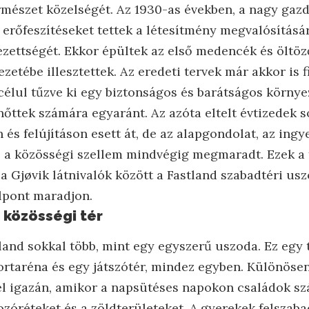
ermészet közelségét. Az 1930-as években, a nagy gaz
s erőfeszítéseket tettek a létesítmény megvalósításár
ezettségét. Ekkor épültek az első medencék és öltöz
ezetébe illesztettek. Az eredeti tervek már akkor is 
 célul tűzve ki egy biztonságos és barátságos körny
nőttek számára egyaránt. Az azóta eltelt évtizedek s
 és felújításon esett át, de az alapgondolat, az ingy
 a közösségi szellem mindvégig megmaradt. Ezek a 
 a Gjøvik látnivalók között a Fastland szabadtéri us
élpont maradjon.
 közösségi tér
land sokkal több, mint egy egyszerű uszoda. Ez egy 
ortaréna és egy játszótér, mindez egyben. Különösen
l igazán, amikor a napsütéses napokon családok száz
zóréteket és a zöldterületeket. A gyerekek felszab