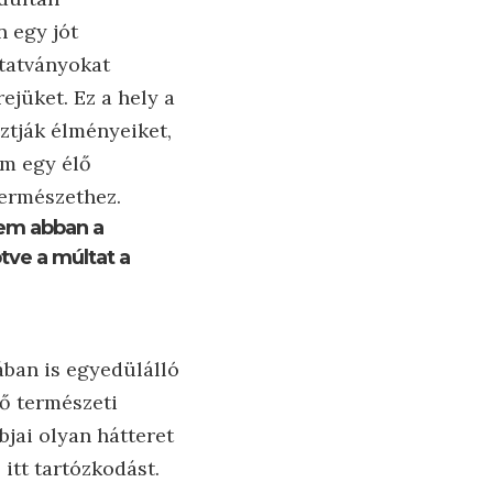
 egy jót
utatványokat
ejüket. Ez a hely a
ztják élményeiket,
em egy élő
természethez.
nem abban a
tve a múltat a
ában is egyedülálló
ző természeti
bjai olyan hátteret
itt tartózkodást.