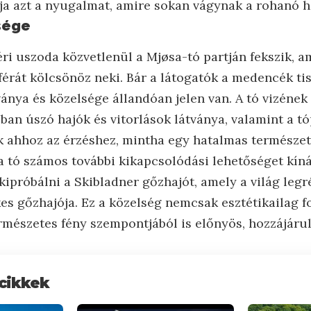
nálja azt a nyugalmat, amire sokan vágynak a rohanó
sége
ri uszoda közvetlenül a Mjøsa-tó partján fekszik, a
rát kölcsönöz neki. Bár a látogatók a medencék tisz
tványa és közelsége állandóan jelen van. A tó vizének
ban úszó hajók és vitorlások látványa, valamint a t
 ahhoz az érzéshez, mintha egy hatalmas természet
a tó számos további kikapcsolódási lehetőséget kíná
kipróbálni a Skibladner gőzhajót, amely a világ leg
s gőzhajója. Ez a közelség nemcsak esztétikailag f
ermészetes fény szempontjából is előnyös, hozzájárulv
cikkek