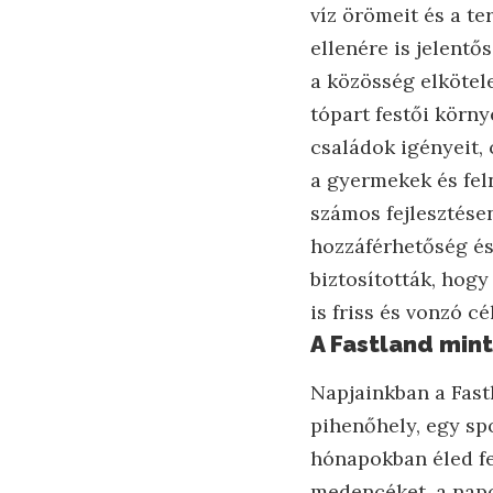
víz örömeit és a t
ellenére is jelentő
a közösség elkötel
tópart festői körny
családok igényeit,
a gyermekek és fel
számos fejlesztésen
hozzáférhetőség és
biztosították, hogy
is friss és vonzó c
A Fastland mint
Napjainkban a Fast
pihenőhely, egy sp
hónapokban éled fe
medencéket, a napo