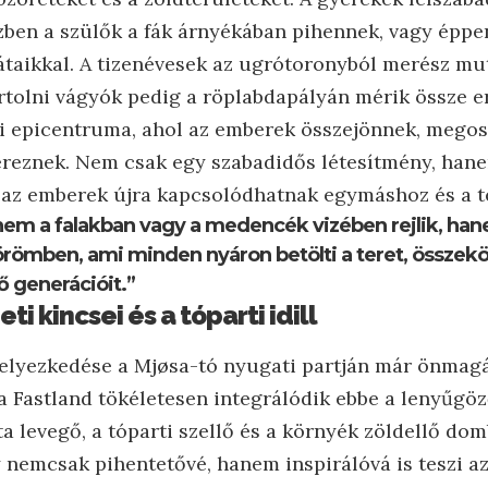
ben a szülők a fák árnyékában pihennek, vagy éppen
átaikkal. A tizenévesek az ugrótoronyból merész m
rtolni vágyók pedig a röplabdapályán mérik össze er
zi epicentruma, ahol az emberek összejönnek, megos
ereznek. Nem csak egy szabadidős létesítmény, han
l az emberek újra kapcsolódhatnak egymáshoz és a 
 nem a falakban vagy a medencék vizében rejlik, ha
römben, ami minden nyáron betölti a teret, összekö
vő generációit.”
ti kincsei és a tóparti idill
lhelyezkedése a Mjøsa-tó nyugati partján már önmag
 a Fastland tökéletesen integrálódik ebbe a lenyűgö
ta levegő, a tóparti szellő és a környék zöldellő dom
 nemcsak pihentetővé, hanem inspirálóvá is teszi az 