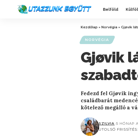
Belföld
Külfö
Kezdőlap
»
Norvégia
»
Gjøvik lá
NORVÉGIA
Gjøvik l
szabadt
Fedezd fel Gjøvik ing
családbarát medencék
kötelező megálló a v
SZILVIA
5 HÓNAP 
UTOLSÓ FRISSÍTÉS: 