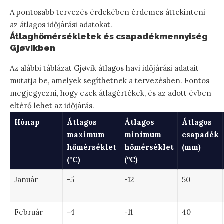
A pontosabb tervezés érdekében érdemes áttekinteni
az átlagos időjárási adatokat.
Átlaghőmérsékletek és csapadékmennyiség
Gjøvikben
Az alábbi táblázat Gjøvik átlagos havi időjárási adatait
mutatja be, amelyek segíthetnek a tervezésben. Fontos
megjegyezni, hogy ezek átlagértékek, és az adott évben
eltérő lehet az időjárás.
Hónap
Átlagos
Átlagos
Átlagos
maximum
minimum
csapadék
hőmérséklet
hőmérséklet
(mm)
(°C)
(°C)
Január
-5
-12
50
Február
-4
-11
40