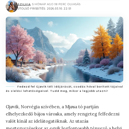
SZILVIA
5 HÓNAP AGO
18 PERC OLVASÁS
UTOLSÓ FRISSÍTÉS: 2026.03.10. 22:51
Fedezd fel Gjøvik téli időjárását, csodás hóval borított tájaival
és síelési lehetőségeivel. Tudd meg, mikor a legjobb utazni!
Gjøvik, Norvégia szívében, a Mjøsa tó partján
elhelyezkedő bájos városka, amely rengeteg felfedezni
valót kínál az idelátogatóknak. Az utazás
megtervezésekor az egyik legfontosabb tényező a helyi