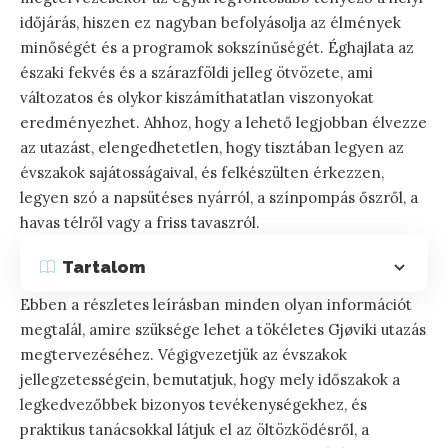
időjárás, hiszen ez nagyban befolyásolja az élmények
minőségét és a programok sokszínűségét. Éghajlata az
északi fekvés és a szárazföldi jelleg ötvözete, ami
változatos és olykor kiszámíthatatlan viszonyokat
eredményezhet. Ahhoz, hogy a lehető legjobban élvezze
az utazást, elengedhetetlen, hogy tisztában legyen az
évszakok sajátosságaival, és felkészülten érkezzen,
legyen szó a napsütéses nyárról, a színpompás őszről, a
havas télről vagy a friss tavaszról.
Tartalom
Ebben a részletes leírásban minden olyan információt
megtalál, amire szüksége lehet a tökéletes Gjøviki utazás
megtervezéséhez. Végigvezetjük az évszakok
jellegzetességein, bemutatjuk, hogy mely időszakok a
legkedvezőbbek bizonyos tevékenységekhez, és
praktikus tanácsokkal látjuk el az öltözködésről, a