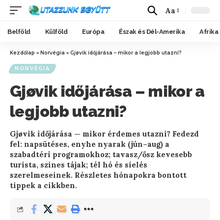
Aa
Belföld
Külföld
Európa
Észak és Dél-Amerika
Afrika
Kezdőlap
»
Norvégia
»
Gjøvik időjárása – mikor a legjobb utazni?
NORVÉGIA
Gjøvik időjárása – mikor a
legjobb utazni?
Gjøvik időjárása — mikor érdemes utazni? Fedezd
fel: napsütéses, enyhe nyarak (jún–aug) a
szabadtéri programokhoz; tavasz/ősz kevesebb
turista, színes tájak; tél hó és síelés
szerelmeseinek. Részletes hónapokra bontott
tippek a cikkben.