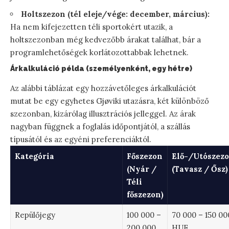
Holtszezon (tél eleje/vége: december, március):
Ha nem kifejezetten téli sportokért utazik, a
holtszezonban még kedvezőbb árakat találhat, bár a
programlehetőségek korlátozottabbak lehetnek.
Árkalkuláció példa (személyenként, egy hétre)
Az alábbi táblázat egy hozzávetőleges árkalkulációt
mutat be egy egyhetes Gjøviki utazásra, két különböző
szezonban, kizárólag illusztrációs jelleggel. Az árak
nagyban függnek a foglalás időpontjától, a szállás
típusától és az egyéni preferenciáktól.
Kategória
Főszezon
Elő-/Utószez
(Nyár /
(Tavasz / Ősz)
Téli
főszezon)
Repülőjegy
100 000 –
70 000 – 150 00
200 000
HUF