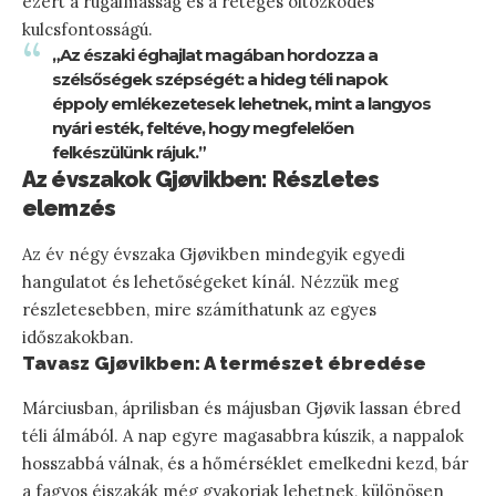
ezért a rugalmasság és a réteges öltözködés
kulcsfontosságú.
„Az északi éghajlat magában hordozza a
szélsőségek szépségét: a hideg téli napok
éppoly emlékezetesek lehetnek, mint a langyos
nyári esték, feltéve, hogy megfelelően
felkészülünk rájuk.”
Az évszakok Gjøvikben: Részletes
elemzés
Az év négy évszaka Gjøvikben mindegyik egyedi
hangulatot és lehetőségeket kínál. Nézzük meg
részletesebben, mire számíthatunk az egyes
időszakokban.
Tavasz Gjøvikben: A természet ébredése
Márciusban, áprilisban és májusban Gjøvik lassan ébred
téli álmából. A nap egyre magasabbra kúszik, a nappalok
hosszabbá válnak, és a hőmérséklet emelkedni kezd, bár
a fagyos éjszakák még gyakoriak lehetnek, különösen