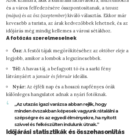
Azok számára, akik a kulturális látnivalókra, múzeumokra
és a város felfedezésére összpontosítanak, a
tavasz
(május) és az ősz (szeptember)
kiváló választás. Ekkor már
kevesebb a turista, az árak kedvezőbbek lehetnek, és az
időjárás még mindig kellemes a városi sétákhoz.
A fotózás szerelmeseinek
Ősz:
A festői tájak megörökítéséhez az
október eleje
a
legjobb, amikor a lombok a legszínesebbek.
Tél:
A havas táj, a befagyott tó és a sarki fény
látványáért a
január és február
ideális.
Nyár:
Az éjféli nap és a hosszú napfényes órák
különleges hangulatot adnak a nyári fotóknak.
„Az utazás igazi varázsa abban rejlik, hogy
minden évszakban képesek vagyunk rátalálni a
szépségre és az egyedi élményekre, ha nyitott
szívvel és felkészülten indulunk útnak.”
Időjárási statisztikák és összehasonlítás