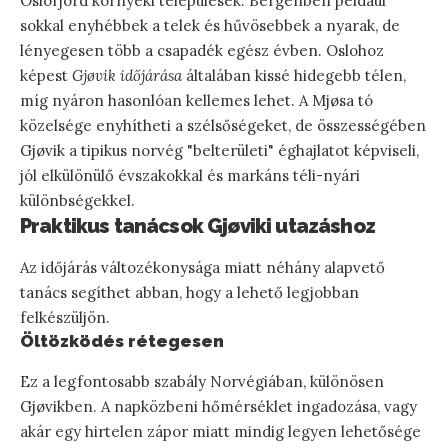
Oslofjord környéki települések. Bergenben például
sokkal enyhébbek a telek és hűvösebbek a nyarak, de
lényegesen több a csapadék egész évben. Oslohoz
képest
Gjøvik időjárása
általában kissé hidegebb télen,
míg nyáron hasonlóan kellemes lehet. A Mjøsa tó
közelsége enyhítheti a szélsőségeket, de összességében
Gjøvik a tipikus norvég "belterületi" éghajlatot képviseli,
jól elkülönülő évszakokkal és markáns téli-nyári
különbségekkel.
Praktikus tanácsok Gjøviki utazáshoz
Az időjárás változékonysága miatt néhány alapvető
tanács segíthet abban, hogy a lehető legjobban
felkészüljön.
Öltözködés rétegesen
Ez a legfontosabb szabály Norvégiában, különösen
Gjøvikben. A napközbeni hőmérséklet ingadozása, vagy
akár egy hirtelen zápor miatt mindig legyen lehetősége