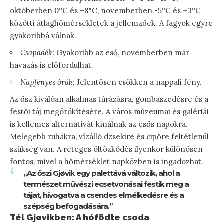
októberben 0°C és +8°C, novemberben -5°C és +3°C
közötti átlaghőmérsékletek a jellemzőek. A fagyok egyre
gyakoribbá válnak.
Csapadék:
Gyakoribb az eső, novemberben már
havazás is előfordulhat.
Napfényes órák:
Jelentősen csökken a nappali fény.
Az ősz kiválóan alkalmas túrázásra, gombaszedésre és a
festői táj megörökítésére. A város múzeumai és galériái
is kellemes alternatívát kínálnak az esős napokra.
Melegebb ruhákra, vízálló dzsekire és cipőre feltétlenül
szükség van. A réteges öltözködés ilyenkor különösen
fontos, mivel a hőmérséklet napközben is ingadozhat.
„Az őszi Gjøvik egy palettává változik, ahol a
természet művészi ecsetvonásai festik meg a
tájat, hívogatva a csendes elmélkedésre és a
szépség befogadására.”
Tél Gjøvikben: A hófödte csoda