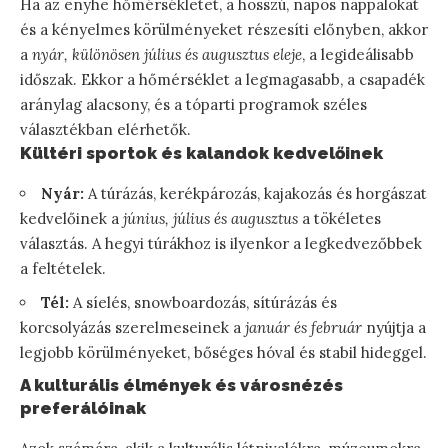
Ha az enyhe hőmérsékletet, a hosszú, napos nappalokat
és a kényelmes körülményeket részesíti előnyben, akkor
a
nyár, különösen július és augusztus eleje
, a legideálisabb
időszak. Ekkor a hőmérséklet a legmagasabb, a csapadék
aránylag alacsony, és a tóparti programok széles
választékban elérhetők.
Kültéri sportok és kalandok kedvelőinek
Nyár:
A túrázás, kerékpározás, kajakozás és horgászat
kedvelőinek a
június, július és augusztus
a tökéletes
választás. A hegyi túrákhoz is ilyenkor a legkedvezőbbek
a feltételek.
Tél:
A síelés, snowboardozás, sítúrázás és
korcsolyázás szerelmeseinek a
január és február
nyújtja a
legjobb körülményeket, bőséges hóval és stabil hideggel.
A kulturális élmények és városnézés
preferálóinak