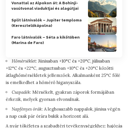
Vonattal az Alpokon át: A Bohinji-
vasútvonal viaduktjai és alagútjai
Split látnivalók – Jupiter temploma
(Keresztelőkápolna)
Faro látnivalók – Séta a kikötőben
(Marina de Faro)
Hőmérséklet:
Júniusban +10°C és +20°C, júliusban
+12°C és +22°C, augusztusban +10°C és +20°C közötti
átlaghőmérsékletek jellemzőek. Alkalmanként 25°C fölé
is emelkedhet a hőmérő higanyszála.
Csapadék:
Mérsékelt, gyakran záporok formájában
érkezik, melyek gyorsan elvonulnak.
Napfényes órák:
A leghosszabb nappalok, június végén
a nap csak pár órára bukik a horizont alá.
A nyár tökéletes a szabadtéri tevékenységekhez: hajózás