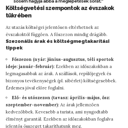
sosem hagyja abba a meglepetések sorát.”
Költségvetési szempontok az évszakok
tükrében
Az utazás költségei jelentősen eltérhetnek az
évszakoktól függően. A főszezon mindig drágább.
Szezonális árak és költségmegtakarítási
tippek
Főszezon (nyár: június-augusztus, téli sportok
ideje: január-február):
Ezekben az időszakokban a
legmagasabbak az árak. A szállások, repülőjegyek és
bizonyos tevékenységek (pl. síbérlet) költségesebbek.
Érdemes jóval előre foglalni.
Elő- és utószezon (tavasz: április-május, ősz:
szeptember-november):
Az árak jellemzően
kedvezőbbek. Kevesebb a turista, ami nyugodtabb
élményt garantál. Ezekben az időszakokban foglalva
jelentős összeget takaríthatunk meg.