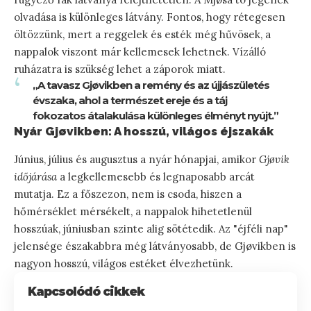
olvadása is különleges látvány. Fontos, hogy rétegesen
öltözzünk, mert a reggelek és esték még hűvösek, a
nappalok viszont már kellemesek lehetnek. Vízálló
ruházatra is szükség lehet a záporok miatt.
„A tavasz Gjøvikben a remény és az újjászületés
évszaka, ahol a természet ereje és a táj
fokozatos átalakulása különleges élményt nyújt.”
Nyár Gjøvikben: A hosszú, világos éjszakák
Június, július és augusztus a nyár hónapjai, amikor
Gjøvik
időjárása
a legkellemesebb és legnaposabb arcát
mutatja. Ez a főszezon, nem is csoda, hiszen a
hőmérséklet mérsékelt, a nappalok hihetetlenül
hosszúak, júniusban szinte alig sötétedik. Az "éjféli nap"
jelensége északabbra még látványosabb, de Gjøvikben is
nagyon hosszú, világos estéket élvezhetünk.
Kapcsolódó cikkek