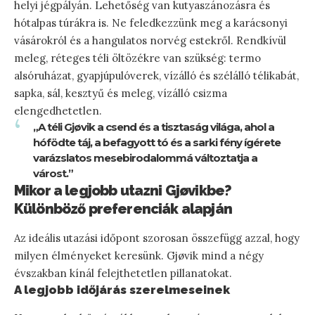
helyi jégpályán. Lehetőség van kutyaszánozásra és
hótalpas túrákra is. Ne feledkezzünk meg a karácsonyi
vásárokról és a hangulatos norvég estekről. Rendkívül
meleg, réteges téli öltözékre van szükség: termo
alsóruházat, gyapjúpulóverek, vízálló és szélálló télikabát,
sapka, sál, kesztyű és meleg, vízálló csizma
elengedhetetlen.
„A téli Gjøvik a csend és a tisztaság világa, ahol a
hófödte táj, a befagyott tó és a sarki fény ígérete
varázslatos mesebirodalommá változtatja a
várost.”
Mikor a legjobb utazni Gjøvikbe?
Különböző preferenciák alapján
Az ideális utazási időpont szorosan összefügg azzal, hogy
milyen élményeket keresünk. Gjøvik mind a négy
évszakban kínál felejthetetlen pillanatokat.
A legjobb időjárás szerelmeseinek