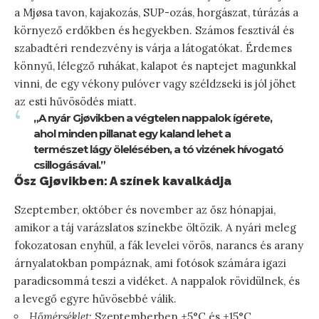
a Mjøsa tavon, kajakozás, SUP-ozás, horgászat, túrázás a
környező erdőkben és hegyekben. Számos fesztivál és
szabadtéri rendezvény is várja a látogatókat. Érdemes
könnyű, lélegző ruhákat, kalapot és naptejet magunkkal
vinni, de egy vékony pulóver vagy széldzseki is jól jöhet
az esti hűvösödés miatt.
„A nyár Gjøvikben a végtelen nappalok ígérete,
ahol minden pillanat egy kaland lehet a
természet lágy ölelésében, a tó vizének hívogató
csillogásával.”
Ősz Gjøvikben: A színek kavalkádja
Szeptember, október és november az ősz hónapjai,
amikor a táj varázslatos színekbe öltözik. A nyári meleg
fokozatosan enyhül, a fák levelei vörös, narancs és arany
árnyalatokban pompáznak, ami fotósok számára igazi
paradicsommá teszi a vidéket. A nappalok rövidülnek, és
a levegő egyre hűvösebbé válik.
Hőmérséklet:
Szeptemberben +5°C és +15°C,