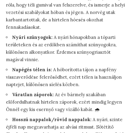
róla, hogy téli gumival van felszerelve, és ismerje a helyi
vezetési szabályokat hóban és jégen. A norvég utak
karbantartottak, de a hirtelen hóesés okozhat
fennakadásokat.
Nyári szúnyogok:
A nyári hónapokban a tóparti
területeken és az erdőkben számíthat szúnyogokra,
különösen alkonyatkor. Érdemes szúnyogriasztót
magával vinnie.
Napégés télen is:
A hóborította tájon a napfény
visszaverődése felerősödhet, ezért télen is használjon
naptejet, különösen síelés közben.
Váratlan záporok:
Az év bármely szakában
előfordulhatnak hirtelen záporok, ezért mindig legyen
Önnél egy kis esernyő vagy vízálló kabát. 🌧️
Hosszú nappalok/rövid nappalok:
A nyári, szinte
éjféli nap megzavarhatja az alvási ritmust. Sötétítő