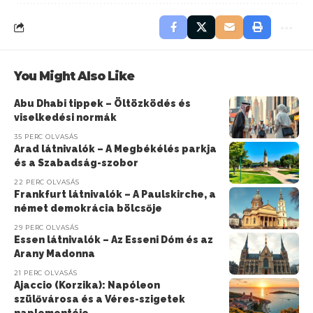
You Might Also Like
Abu Dhabi tippek – Öltözködés és
viselkedési normák
35 PERC OLVASÁS
Arad látnivalók – A Megbékélés parkja
és a Szabadság-szobor
22 PERC OLVASÁS
Frankfurt látnivalók – A Paulskirche, a
német demokrácia bölcsője
29 PERC OLVASÁS
Essen látnivalók – Az Esseni Dóm és az
Arany Madonna
21 PERC OLVASÁS
Ajaccio (Korzika): Napóleon
szülővárosa és a Véres-szigetek
naplementéje