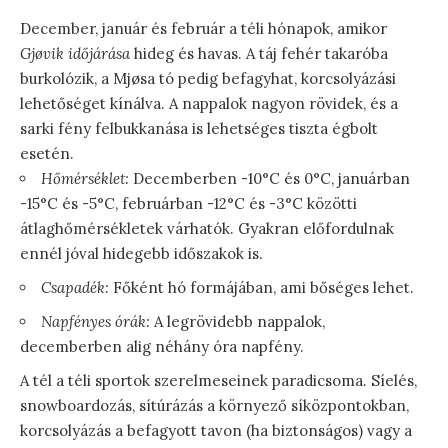
December, január és február a téli hónapok, amikor
Gjøvik időjárása
hideg és havas. A táj fehér takaróba
burkolózik, a Mjøsa tó pedig befagyhat, korcsolyázási
lehetőséget kínálva. A nappalok nagyon rövidek, és a
sarki fény felbukkanása is lehetséges tiszta égbolt
esetén.
Hőmérséklet:
Decemberben -10°C és 0°C, januárban
-15°C és -5°C, februárban -12°C és -3°C közötti
átlaghőmérsékletek várhatók. Gyakran előfordulnak
ennél jóval hidegebb időszakok is.
Csapadék:
Főként hó formájában, ami bőséges lehet.
Napfényes órák:
A legrövidebb nappalok,
decemberben alig néhány óra napfény.
A tél a téli sportok szerelmeseinek paradicsoma. Síelés,
snowboardozás, sítúrázás a környező síközpontokban,
korcsolyázás a befagyott tavon (ha biztonságos) vagy a