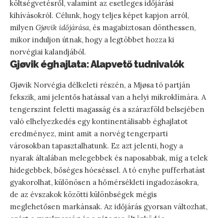
költségvetésről, valamint az esetleges időjárási
kihívásokról. Célunk, hogy teljes képet kapjon arról,
milyen
Gjøvik időjárása
, és magabiztosan dönthessen,
mikor induljon útnak, hogy a legtöbbet hozza ki
norvégiai kalandjából.
Gjøvik éghajlata: Alapvető tudnivalók
Gjøvik Norvégia délkeleti részén, a Mjøsa tó partján
fekszik, ami jelentős hatással van a helyi mikroklímára. A
tengerszint feletti magasság és a szárazföld belsejében
való elhelyezkedés egy kontinentálisabb éghajlatot
eredményez, mint amit a norvég tengerparti
városokban tapasztalhatunk. Ez azt jelenti, hogy a
nyarak általában melegebbek és naposabbak, míg a telek
hidegebbek, bőséges hóeséssel. A tó enyhe pufferhatást
gyakorolhat, különösen a hőmérsékleti ingadozásokra,
de az évszakok közötti különbségek mégis
meglehetősen markánsak. Az időjárás gyorsan változhat,