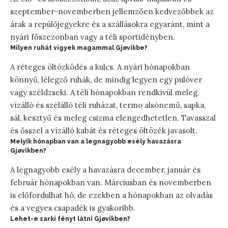
szeptember-novemberben jellemzően kedvezőbbek az
árak a repülőjegyekre és a szállásokra egyaránt, mint a
nyári főszezonban vagy a téli sportidényben.
Milyen ruhát vigyek magammal Gjøvikbe?
A réteges öltözködés a kulcs. A nyári hónapokban
könnyű, lélegző ruhák, de mindig legyen egy pulóver
vagy széldzseki. A téli hónapokban rendkívül meleg,
vízálló és szélálló téli ruházat, termo alsónemű, sapka,
sál, kesztyű és meleg csizma elengedhetetlen. Tavasszal
és ősszel a vízálló kabát és réteges öltözék javasolt.
Melyik hónapban van a legnagyobb esély havazásra
Gjøvikben?
A legnagyobb esély a havazásra december, január és
február hónapokban van. Márciusban és novemberben
is előfordulhat hó, de ezekben a hónapokban az olvadás
és a vegyes csapadék is gyakoribb.
Lehet-e sarki fényt látni Gjøvikben?