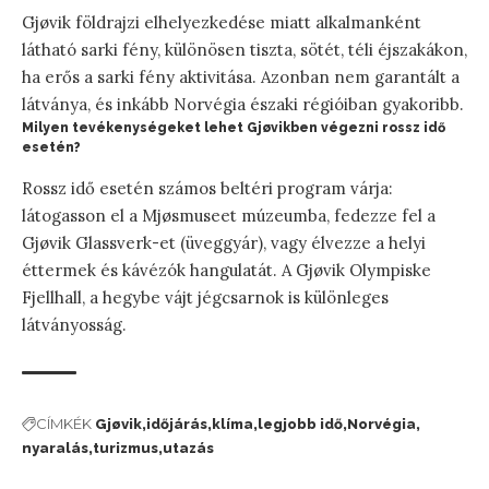
Gjøvik földrajzi elhelyezkedése miatt alkalmanként
látható sarki fény, különösen tiszta, sötét, téli éjszakákon,
ha erős a sarki fény aktivitása. Azonban nem garantált a
látványa, és inkább Norvégia északi régióiban gyakoribb.
Milyen tevékenységeket lehet Gjøvikben végezni rossz idő
esetén?
Rossz idő esetén számos beltéri program várja:
látogasson el a Mjøsmuseet múzeumba, fedezze fel a
Gjøvik Glassverk-et (üveggyár), vagy élvezze a helyi
éttermek és kávézók hangulatát. A Gjøvik Olympiske
Fjellhall, a hegybe vájt jégcsarnok is különleges
látványosság.
CÍMKÉK
Gjøvik
időjárás
klíma
legjobb idő
Norvégia
nyaralás
turizmus
utazás