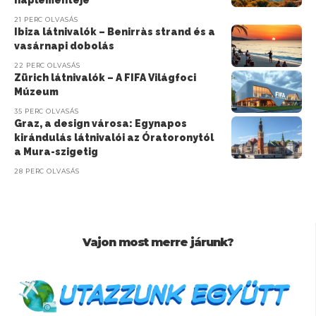
21 PERC OLVASÁS
Ibiza látnivalók – Benirràs strand és a
vasárnapi dobolás
22 PERC OLVASÁS
Zürich látnivalók – A FIFA Világfoci
Múzeum
35 PERC OLVASÁS
Graz, a design városa: Egynapos
kirándulás látnivalói az Óratoronytól
a Mura-szigetig
28 PERC OLVASÁS
Vajon most merre járunk?