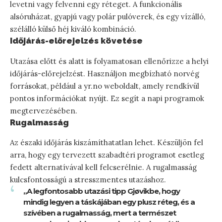
levetni vagy felvenni egy réteget. A funkcionális
alsóruházat, gyapjú vagy polár pulóverek, és egy vízálló,
szélálló külső héj kiváló kombináció.
Időjárás-előrejelzés követése
Utazása előtt és alatt is folyamatosan ellenőrizze a helyi
időjárás-előrejelzést. Használjon megbízható norvég
forrásokat, például a yr.no weboldalt, amely rendkívül
pontos információkat nyújt. Ez segít a napi programok
megtervezésében.
Rugalmasság
Az északi időjárás kiszámíthatatlan lehet. Készüljön fel
arra, hogy egy tervezett szabadtéri programot esetleg
fedett alternatívával kell felcserélnie. A rugalmasság
kulcsfontosságú a stresszmentes utazáshoz.
„A legfontosabb utazási tipp Gjøvikbe, hogy
mindig legyen a táskájában egy plusz réteg, és a
szívében a rugalmasság, mert a természet