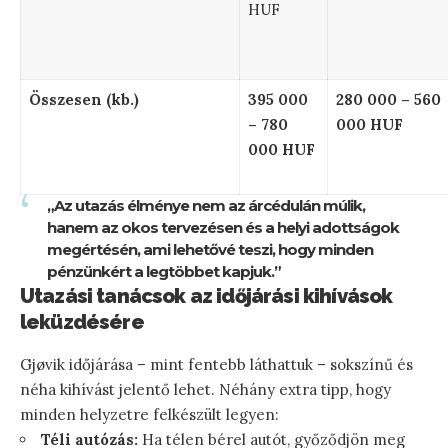
HUF
Összesen (kb.)
395 000
280 000 – 560
– 780
000 HUF
000 HUF
„Az utazás élménye nem az árcédulán múlik,
hanem az okos tervezésen és a helyi adottságok
megértésén, ami lehetővé teszi, hogy minden
pénzünkért a legtöbbet kapjuk.”
Utazási tanácsok az időjárási kihívások
leküzdésére
Gjøvik időjárása – mint fentebb láthattuk – sokszínű és
néha kihívást jelentő lehet. Néhány extra tipp, hogy
minden helyzetre felkészült legyen:
Téli autózás:
Ha télen bérel autót, győződjön meg