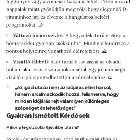
függönyök vagy alvómaszk hasznos lehet. Télen a rövid
nappalok miatt győződjön meg róla, hogy elegendő D-
vitaminhoz jut, és élvezze a hangulatos beltéri
programokat. 🌙
Változó hőmérséklet:
A hegyvidéki területeken a
hőmérséklet gyorsan csökkenhet. Mindig ellenőrizze a
pontos helyszínre vonatkozó előrejelzést. ⛰️
Vízálló lábbeli:
Akár túrázik tavasszal az olvadó
hóban, akár esős őszi napokon sétál, egy jó minőségű,
vízálló cipő elengedhetetlen a kényelemhez. 👟
„Az igazi utazó nem az időjárás ellen harcol,
hanem alkalmazkodik hozzá, felismerve, hogy
minden időjárás rejt valamilyen különleges
szépséget és lehetőséget.”
Gyakran Ismételt Kérdések
Mikor a legolcsóbb Gjøvikbe utazni?
Az elő- és utószezonban, azaz április-májusban és