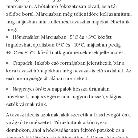
márciusban. A hótakaró fokozatosan olvad, és a táj
zöldbe borul. Márciusban még télies időre kell számítani,
míg májusban már kellemes, tavaszias napokat élhetünk
meg.
Hőmérséklet:
Márciusban -5°C és +3°C között
ingadozhat, áprilisban 0°C és +10°C, májusban pedig
+5°C és +15°C közötti átlaghőmérsékletek jellemzőek.
Csapadék:
Inkább eső formájában jelentkezik, bár a
kora tavaszi hónapokban még havazás is előfordulhat. Az
eső mennyisége általában mérsékelt.
Napfényes órák:
A nappalok hossza drámaian
növekszik, május végére már nagyon hosszú, világos
esték várnak ránk.
A tavasz ideális azoknak, akik szeretik a friss levegőt és a
virágzó természetet. Túrázhatunk a környező
dombokon, ahol a hóolvadás után feltörő patakok és a
rügyező fák látványa felejthetetlen. A Mjøsa tó jegének