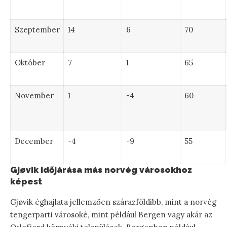
Szeptember
14
6
70
Október
7
1
65
November
1
-4
60
December
-4
-9
55
Gjøvik időjárása más norvég városokhoz
képest
Gjøvik éghajlata jellemzően szárazföldibb, mint a norvég
tengerparti városoké, mint például Bergen vagy akár az