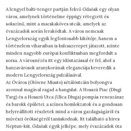
A lengyel balti-tenger partján fekvő Gdańsk egy olyan
város, amelynek történelme éppúgy rétegzett és
sokszínű, mint a macskaköves utcák, amelyek az
évszázadok során lerakódtak. A város nemcsak
Lengyelország egyik legfontosabb kikötője, hanem a
történelem viharaiban is kulcsszerepet játszott, szinte
minden nagyobb európai konfliktusban megfordult a
sorsa. A városnézés itt egy időutazással ér fel, ahol a
hanzavárosok aranykorának eleganciája keveredik a
modern Lengyelország pulzálásával.
Az Óváros (Główne Miasto) sétálóutcáin bolyongva
azonnal magával ragad a hangulat. A Hosszú Piac (Długi
Targ) és a Hosszú Utca (Ulica Długa) pompás reneszánsz
és barokk épületei, a színes homlokzatok és a gondosan
helyreállított részletek mind a város gazdagságáról és
művészi örökségéről tanúskodnak. Itt található a híres
Neptun-kút, Gdańsk egyik jelképe, mely évszázadok óta