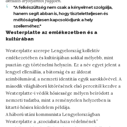
aktuális árfolyamtól függően.
"A felkészültség nem csak a kényelmet szolgálja,
hanem segít abban is, hogy tiszteletteljesen és
méltóságteljesen kapcsolódjunk a hely
szelleméhez."
Westerplatte az emlékezetben és a
kultúrában
Westerplatte szerepe Lengyelország kollektív
emlékezetében és kultúrájában sokkal mélyebb, mint
pusztán egy történelmi helyszín. Ez a név egyet jelent a
lengyel ellenállás, a bátorság és az áldozat
szimbólumával, a nemzeti identitás egyik sarokkövével. A
második világháború kitörésének első perceitől kezdve a
Westerplatte-i védők hősiessége mélyen beíródott a
nemzeti tudatba, mint a reménytelen helyzetben is
kitartó hősies küzdelem példája.
A háború utáni kommunista Lengyelországban
Westerplatte a „szocialista haza védelmének”