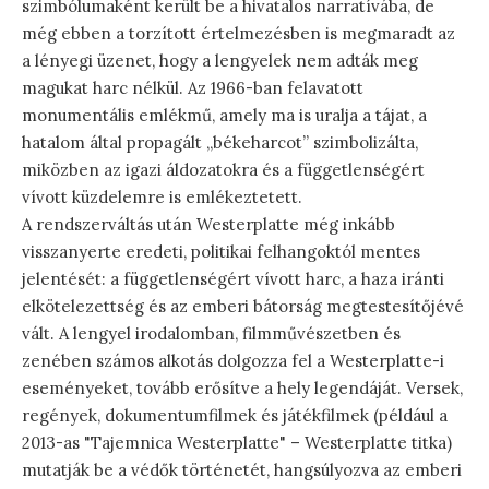
szimbólumaként került be a hivatalos narratívába, de
még ebben a torzított értelmezésben is megmaradt az
a lényegi üzenet, hogy a lengyelek nem adták meg
magukat harc nélkül. Az 1966-ban felavatott
monumentális emlékmű, amely ma is uralja a tájat, a
hatalom által propagált „békeharcot” szimbolizálta,
miközben az igazi áldozatokra és a függetlenségért
vívott küzdelemre is emlékeztetett.
A rendszerváltás után Westerplatte még inkább
visszanyerte eredeti, politikai felhangoktól mentes
jelentését: a függetlenségért vívott harc, a haza iránti
elkötelezettség és az emberi bátorság megtestesítőjévé
vált. A lengyel irodalomban, filmművészetben és
zenében számos alkotás dolgozza fel a Westerplatte-i
eseményeket, tovább erősítve a hely legendáját. Versek,
regények, dokumentumfilmek és játékfilmek (például a
2013-as "Tajemnica Westerplatte" – Westerplatte titka)
mutatják be a védők történetét, hangsúlyozva az emberi