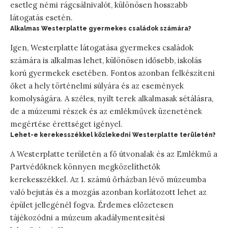
esetleg némi rágcsálnivalót, különösen hosszabb
látogatás esetén.
Alkalmas Westerplatte gyermekes családok számára?
Igen, Westerplatte látogatása gyermekes családok
számára is alkalmas lehet, különösen idősebb, iskolás
korú gyermekek esetében. Fontos azonban felkészíteni
őket a hely történelmi súlyára és az események
komolyságára. A széles, nyílt terek alkalmasak sétálásra,
de a múzeumi részek és az emlékművek üzenetének
megértése érettséget igényel.
Lehet-e kerekesszékkel közlekedni Westerplatte területén?
A Westerplatte területén a fő útvonalak és az Emlékmű a
Partvédőknek könnyen megközelíthetők
kerekesszékkel. Az 1. számú őrházban lévő múzeumba
való bejutás és a mozgás azonban korlátozott lehet az
épület jellegénél fogva. Érdemes előzetesen
tájékozódni a múzeum akadálymentesítési