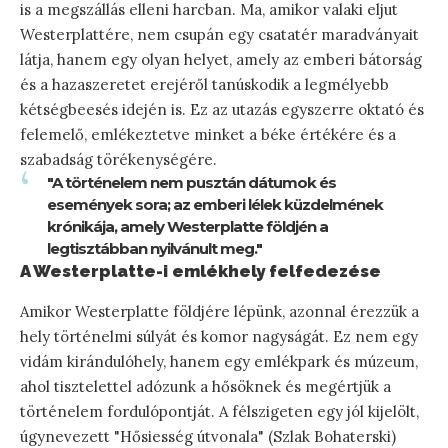
is a megszállás elleni harcban. Ma, amikor valaki eljut
Westerplattére, nem csupán egy csatatér maradványait
látja, hanem egy olyan helyet, amely az emberi bátorság
és a hazaszeretet erejéről tanúskodik a legmélyebb
kétségbeesés idején is. Ez az utazás egyszerre oktató és
felemelő, emlékeztetve minket a béke értékére és a
szabadság törékenységére.
"A történelem nem pusztán dátumok és
események sora; az emberi lélek küzdelmének
krónikája, amely Westerplatte földjén a
legtisztábban nyilvánult meg."
A Westerplatte-i emlékhely felfedezése
Amikor Westerplatte földjére lépünk, azonnal érezzük a
hely történelmi súlyát és komor nagyságát. Ez nem egy
vidám kirándulóhely, hanem egy emlékpark és múzeum,
ahol tisztelettel adózunk a hősöknek és megértjük a
történelem fordulópontját. A félszigeten egy jól kijelölt,
úgynevezett "Hősiesség útvonala" (Szlak Bohaterski)