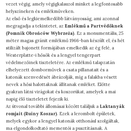
vezet végig, amely végigkalauzol minket a legfontosabb
helyszíneken és emlékműveken.
Az első és legkiemelkedőbb látványosság, ami azonnal
megragadja a tekintetet, az
Emlékmű a Partvédőknek
(Pomnik Obrońców Wybrzeża)
. Ez a monumentális, 25
méter magas gránit emlékmű 1966-ban készült el, és hét
stilizált bajonett formájában emelkedik az ég felé, a
Westerplatte-i hősök és a lengyel tengerpart
védelmezőinek tiszteletére. Az emlékmű talapzatán
elhelyezett domborművek a csata pillanatait és a
katonák szenvedését ábrázolják, míg a falakba vésett
nevek a hősi halottaknak állítanak emléket. Előtte
gyakran látni virágokat és koszorúkat, amelyek a mai
napig élő tiszteletet fejezik ki.
Az útvonal további állomásai között találjuk a
Laktanyák
romjait (Ruiny Koszar)
. Ezek a lerombolt épületek,
melyek egykor a lengyel katonák otthonául szolgáltak,
ma elgondolkodtató mementói a pusztításnak. A