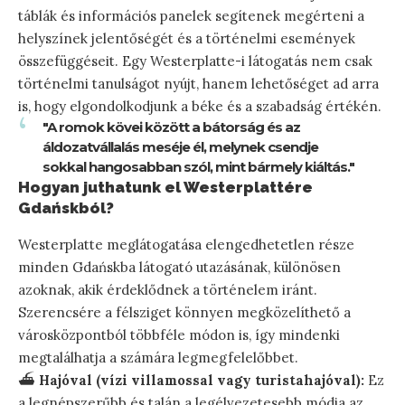
táblák és információs panelek segítenek megérteni a
helyszínek jelentőségét és a történelmi események
összefüggéseit. Egy Westerplatte-i látogatás nem csak
történelmi tanulságot nyújt, hanem lehetőséget ad arra
is, hogy elgondolkodjunk a béke és a szabadság értékén.
"A romok kövei között a bátorság és az
áldozatvállalás meséje él, melynek csendje
sokkal hangosabban szól, mint bármely kiáltás."
Hogyan juthatunk el Westerplattére
Gdańskból?
Westerplatte meglátogatása elengedhetetlen része
minden Gdańskba látogató utazásának, különösen
azoknak, akik érdeklődnek a történelem iránt.
Szerencsére a félsziget könnyen megközelíthető a
városközpontból többféle módon is, így mindenki
megtalálhatja a számára legmegfelelőbbet.
⛴️
Hajóval (vízi villamossal vagy turistahajóval):
Ez
a legnépszerűbb és talán a legélvezetesebb módja az