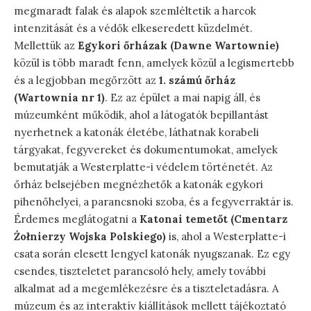
megmaradt falak és alapok szemléltetik a harcok
intenzitását és a védők elkeseredett küzdelmét.
Mellettük az
Egykori őrházak (Dawne Wartownie)
közül is több maradt fenn, amelyek közül a legismertebb
és a legjobban megőrzött az
1. számú őrház
(Wartownia nr 1)
. Ez az épület a mai napig áll, és
múzeumként működik, ahol a látogatók bepillantást
nyerhetnek a katonák életébe, láthatnak korabeli
tárgyakat, fegyvereket és dokumentumokat, amelyek
bemutatják a Westerplatte-i védelem történetét. Az
őrház belsejében megnézhetők a katonák egykori
pihenőhelyei, a parancsnoki szoba, és a fegyverraktár is.
Érdemes meglátogatni a
Katonai temetőt (Cmentarz
Żołnierzy Wojska Polskiego)
is, ahol a Westerplatte-i
csata során elesett lengyel katonák nyugszanak. Ez egy
csendes, tiszteletet parancsoló hely, amely további
alkalmat ad a megemlékezésre és a tiszteletadásra. A
múzeum és az interaktív kiállítások mellett tájékoztató