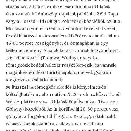
utazásnak. A hajók rendszeresen indulnak Gdańsk
Óvárosának különböző pontjairól, például a Zöld Kapu
vagy a Hosszú Híd (Długie Pobrzeże) közeléből. Az út a
Motława folyón és a Gdański-öbölön keresztül vezet,
festői kilátással a városra és a kikötőre. Az út általában
45-60 percet vesz igénybe, és önmagában is egy
kellemes élmény. A hajók között vannak hagyományos
„vízi villamosok” (Tramwaj Wodny), melyek a
tömegközlekedési hálózat részét képezik, és vannak
magánkézben lévő turistahajók is, melyek gyakran
idegenvezetést is kínálnak.
🚌
Busszal:
A tömegközlekedés is kényelmes és
költséghatékony alternatíva. A 106-os busz közvetlenül
Westerplattére visz a Gdańsk Főpályaudvar (Dworzec
Główny) közeléből. Az út körülbelül 20-30 percet vesz
igénybe a forgalomtól függően. Ez a legpraktikusabb
választás azok számára, akik gyorsan és olcsón
szeretnének eljutni a helyszínre, és nem feltétlenül