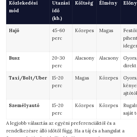
Közlekedési
Utazási
Költség
Élmény
Előn
mód
idő
(kb.)
Hajó
45-60
Közepes
Magas
Festői
perc
pihent
idege
Busz
20-30
Alacsony
Alacsony
Gyors,
perc
direkt
Taxi/Bolt/Uber
15-20
Magas
Közepes
Gyors
perc
kénye
ajtótól
Személyautó
15-20
Közepes
Közepes
Rugal
perc
saját
A legjobb választás az egyéni preferenciáktól és a
rendelkezésre álló időtől függ. Ha a táj és a hangulat a