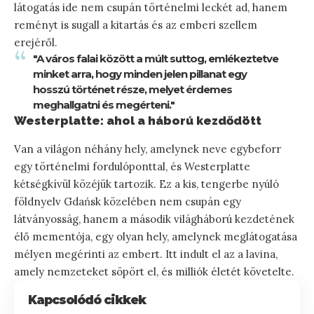
látogatás ide nem csupán történelmi leckét ad, hanem
reményt is sugall a kitartás és az emberi szellem
erejéről.
"A város falai között a múlt suttog, emlékeztetve
minket arra, hogy minden jelen pillanat egy
hosszú történet része, melyet érdemes
meghallgatni és megérteni."
Westerplatte: ahol a háború kezdődött
Van a világon néhány hely, amelynek neve egybeforr
egy történelmi fordulóponttal, és Westerplatte
kétségkívül közéjük tartozik. Ez a kis, tengerbe nyúló
földnyelv Gdańsk közelében nem csupán egy
látványosság, hanem a második világháború kezdetének
élő mementója, egy olyan hely, amelynek meglátogatása
mélyen megérinti az embert. Itt indult el az a lavina,
amely nemzeteket söpört el, és milliók életét követelte.
Kapcsolódó cikkek