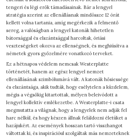
tengeri és légi erők támadásainak. Bár a lengyel
stratégia szerint az ellenállásnak mindössze 12 órát
kellett volna tartania, amíg megérkezik a felmentő
sereg, a valóságban a lengyel katonák hihetetlen
bátorsággal és elszántsággal harcoltak, óriási
veszteségeket okozva az ellenségnek, és meghiúsítva a
németek gyors győzelmére vonatkozó terveket.
Ez a hétnapos védelem nemcsak Westerplatte
történetét, hanem az egész lengyel nemzet
ellenállásának szimbólumává vált. A katonák hősiessége
és elszántsága, akik tudták, hogy esélytelen a küzdelem,
mégis a végsőkig kitartottak, mélyen beleivódott a
lengyel kollektív emlékezetbe. A Westerplatte-i csata
megmutatta a világnak, hogy a lengyelek nem adják fel
harc nélkül, és hogy készen állnak feláldozni életüket a
hazájukért. Az események hosszan tartó visszhangot
váltottak ki, és inspirációul szolgáltak más nemzeteknek