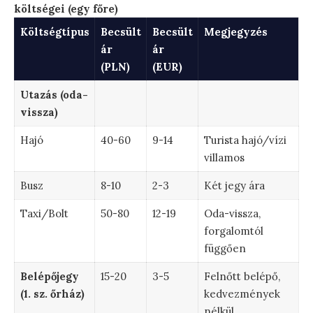
költségei (egy főre)
Költségtípus
Becsült
Becsült
Megjegyzés
ár
ár
(PLN)
(EUR)
Utazás (oda-
vissza)
Hajó
40-60
9-14
Turista hajó/vízi
villamos
Busz
8-10
2-3
Két jegy ára
Taxi/Bolt
50-80
12-19
Oda-vissza,
forgalomtól
függően
Belépőjegy
15-20
3-5
Felnőtt belépő,
(1. sz. őrház)
kedvezmények
nélkül