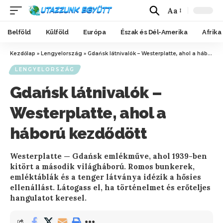
Aa
Belföld
Külföld
Európa
Észak és Dél-Amerika
Afrika
Kezdőlap
»
Lengyelország
»
Gdańsk látnivalók – Westerplatte, ahol a háború kezdődött
LENGYELORSZÁG
Gdańsk látnivalók –
Westerplatte, ahol a
háború kezdődött
Westerplatte — Gdańsk emlékműve, ahol 1939-ben
kitört a második világháború. Romos bunkerek,
emléktáblák és a tenger látványa idézik a hősies
ellenállást. Látogass el, ha történelmet és erőteljes
hangulatot keresel.