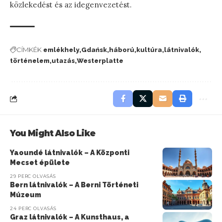
közlekedést és az idegenvezetést.
CÍMKÉK
emlékhely
Gdańsk
háború
kultúra
látnivalók
történelem
utazás
Westerplatte
You Might Also Like
Yaoundé látnivalók – A Központi
Mecset épülete
29 PERC OLVASÁS
Bern látnivalók – A Berni Történeti
Múzeum
24 PERC OLVASÁS
Graz látnivalók – A Kunsthaus, a