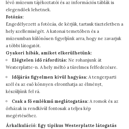
lévő múzeum tájékoztatói és az információs táblák is
elegendőek lehetnek.
Fotózás:
Engedélyezett a fotózás, de kérjük, tartsuk tiszteletben a
hely szellemiségét. A katonai temetőben és a
múzeumban különösen figyeljünk arra, hogy ne zavarjuk
a többi látogatót.
Gyakori hibák, amiket elkerülhetünk:
Elégtelen idő ráfordítás:
Ne rohanjunk át
Westerplatte-n. A hely méltó a türelmes felfedezésre.
Időjárás figyelmen kívül hagyása:
A tengerparti
szél és az eső könnyen elronthatja az élményt,
készüljünk fel rá.
Csak a fő emlékmű meglátogatása:
A romok és az
őrházak is rendkívül fontosak a teljes kép
megértéséhez.
Árkalkuláció: Egy tipikus Westerplatte látogatás