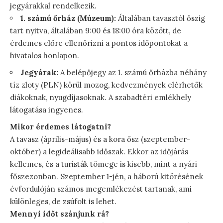
jegyárakkal rendelkezik.
1. számú őrház (Múzeum):
Általában tavasztól őszig
tart nyitva, általában 9:00 és 18:00 óra között, de
érdemes előre ellenőrizni a pontos időpontokat a
hivatalos honlapon.
Jegyárak:
A belépőjegy az 1. számú őrházba néhány
tíz zloty (PLN) körül mozog, kedvezmények elérhetők
diákoknak, nyugdíjasoknak. A szabadtéri emlékhely
látogatása ingyenes.
Mikor érdemes látogatni?
A tavasz (április-május) és a kora ősz (szeptember-
október) a legideálisabb időszak. Ekkor az időjárás
kellemes, és a turisták tömege is kisebb, mint a nyári
főszezonban. Szeptember 1-jén, a háború kitörésének
évfordulóján számos megemlékezést tartanak, ami
különleges, de zsúfolt is lehet.
Mennyi időt szánjunk rá?