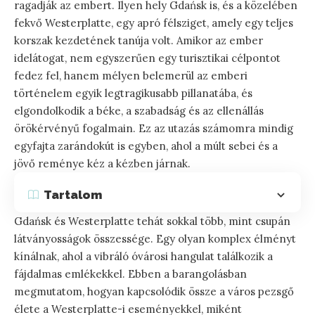
ragadják az embert. Ilyen hely Gdańsk is, és a közelében
fekvő Westerplatte, egy apró félsziget, amely egy teljes
korszak kezdetének tanúja volt. Amikor az ember
idelátogat, nem egyszerűen egy turisztikai célpontot
fedez fel, hanem mélyen belemerül az emberi
történelem egyik legtragikusabb pillanatába, és
elgondolkodik a béke, a szabadság és az ellenállás
örökérvényű fogalmain. Ez az utazás számomra mindig
egyfajta zarándokút is egyben, ahol a múlt sebei és a
jövő reménye kéz a kézben járnak.
Tartalom
Gdańsk és Westerplatte tehát sokkal több, mint csupán
látványosságok összessége. Egy olyan komplex élményt
kínálnak, ahol a vibráló óvárosi hangulat találkozik a
fájdalmas emlékekkel. Ebben a barangolásban
megmutatom, hogyan kapcsolódik össze a város pezsgő
élete a Westerplatte-i eseményekkel, miként