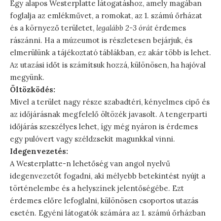
Egy alapos Westerplatte látogatáshoz, amely magában
foglalja az emlékművet, a romokat, az 1. számú őrházat
és a környező területet,
legalább 2-3 órát
érdemes
rászánni. Ha a múzeumot is részletesen bejárjuk, és
elmerülünk a tájékoztató táblákban, ez akár több is lehet.
Az utazási időt is számítsuk hozzá, különösen, ha hajóval
megyünk.
Öltözködés:
Mivel a terület nagy része szabadtéri, kényelmes cipő és
az időjárásnak megfelelő öltözék javasolt. A tengerparti
időjárás szeszélyes lehet, így még nyáron is érdemes
egy pulóvert vagy széldzsekit magunkkal vinni.
Idegenvezetés:
A Westerplatte-n lehetőség van angol nyelvű
idegenvezetőt fogadni, aki mélyebb betekintést nyújt a
történelembe és a helyszínek jelentőségébe. Ezt
érdemes előre lefoglalni, különösen csoportos utazás
esetén. Egyéni látogatók számára az 1. számú őrházban