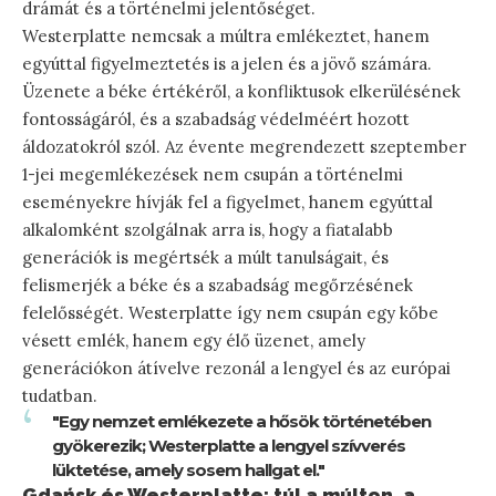
drámát és a történelmi jelentőséget.
Westerplatte nemcsak a múltra emlékeztet, hanem
egyúttal figyelmeztetés is a jelen és a jövő számára.
Üzenete a béke értékéről, a konfliktusok elkerülésének
fontosságáról, és a szabadság védelméért hozott
áldozatokról szól. Az évente megrendezett szeptember
1-jei megemlékezések nem csupán a történelmi
eseményekre hívják fel a figyelmet, hanem egyúttal
alkalomként szolgálnak arra is, hogy a fiatalabb
generációk is megértsék a múlt tanulságait, és
felismerjék a béke és a szabadság megőrzésének
felelősségét. Westerplatte így nem csupán egy kőbe
vésett emlék, hanem egy élő üzenet, amely
generációkon átívelve rezonál a lengyel és az európai
tudatban.
"Egy nemzet emlékezete a hősök történetében
gyökerezik; Westerplatte a lengyel szívverés
lüktetése, amely sosem hallgat el."
Gdańsk és Westerplatte: túl a múlton, a