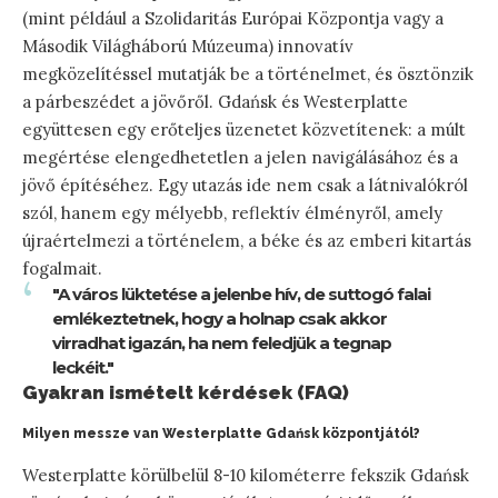
(mint például a Szolidaritás Európai Központja vagy a
Második Világháború Múzeuma) innovatív
megközelítéssel mutatják be a történelmet, és ösztönzik
a párbeszédet a jövőről. Gdańsk és Westerplatte
együttesen egy erőteljes üzenetet közvetítenek: a múlt
megértése elengedhetetlen a jelen navigálásához és a
jövő építéséhez. Egy utazás ide nem csak a látnivalókról
szól, hanem egy mélyebb, reflektív élményről, amely
újraértelmezi a történelem, a béke és az emberi kitartás
fogalmait.
"A város lüktetése a jelenbe hív, de suttogó falai
emlékeztetnek, hogy a holnap csak akkor
virradhat igazán, ha nem feledjük a tegnap
leckéit."
Gyakran ismételt kérdések (FAQ)
Milyen messze van Westerplatte Gdańsk központjától?
Westerplatte körülbelül 8-10 kilométerre fekszik Gdańsk