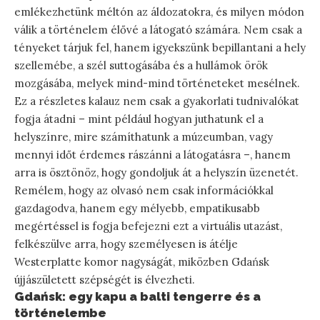
emlékezhetünk méltón az áldozatokra, és milyen módon
válik a történelem élővé a látogató számára. Nem csak a
tényeket tárjuk fel, hanem igyekszünk bepillantani a hely
szellemébe, a szél suttogásába és a hullámok örök
mozgásába, melyek mind-mind történeteket mesélnek.
Ez a részletes kalauz nem csak a gyakorlati tudnivalókat
fogja átadni – mint például hogyan juthatunk el a
helyszínre, mire számíthatunk a múzeumban, vagy
mennyi időt érdemes rászánni a látogatásra –, hanem
arra is ösztönöz, hogy gondoljuk át a helyszín üzenetét.
Remélem, hogy az olvasó nem csak információkkal
gazdagodva, hanem egy mélyebb, empatikusabb
megértéssel is fogja befejezni ezt a virtuális utazást,
felkészülve arra, hogy személyesen is átélje
Westerplatte komor nagyságát, miközben Gdańsk
újjászületett szépségét is élvezheti.
Gdańsk: egy kapu a balti tengerre és a
történelembe