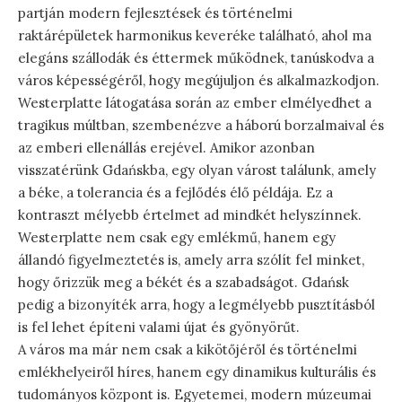
partján modern fejlesztések és történelmi
raktárépületek harmonikus keveréke található, ahol ma
elegáns szállodák és éttermek működnek, tanúskodva a
város képességéről, hogy megújuljon és alkalmazkodjon.
Westerplatte látogatása során az ember elmélyedhet a
tragikus múltban, szembenézve a háború borzalmaival és
az emberi ellenállás erejével. Amikor azonban
visszatérünk Gdańskba, egy olyan várost találunk, amely
a béke, a tolerancia és a fejlődés élő példája. Ez a
kontraszt mélyebb értelmet ad mindkét helyszínnek.
Westerplatte nem csak egy emlékmű, hanem egy
állandó figyelmeztetés is, amely arra szólít fel minket,
hogy őrizzük meg a békét és a szabadságot. Gdańsk
pedig a bizonyíték arra, hogy a legmélyebb pusztításból
is fel lehet építeni valami újat és gyönyörűt.
A város ma már nem csak a kikötőjéről és történelmi
emlékhelyeiről híres, hanem egy dinamikus kulturális és
tudományos központ is. Egyetemei, modern múzeumai