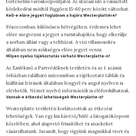
történelmi városközpontjától. Az utazási idő a választott
közlekedési módtól függően 15-60 perc között változhat.
Kell-e előre jegyet foglalnom a hajóra Westerplattére?
Főszezonban, különösen hétvégéken, érdemes lehet
előre megvenni a jegyet a turistahajókra, hogy elkerülje
a sorban állást vagy a teltházat. A vízi villamosokra
általában nem szükséges előre jegyet venni.
Milyen nyelvű tájékoztatás várható Westerplatte-n?
Az Emlékmű a Partvédőknek területén és az 1. számú
őrházban található múzeumban a tájékoztató táblák és
kiállítási leírások általában lengyel és angol nyelven is
elérhetők. Német nyelvű információk is előfordulhatnak.
Vannak-e étkezési lehetőségek Westerplatte-n?
Westerplatte területén korlátozottak az étkezési
lehetőségek. Van egy kis kávézó/büfé a látogatóközpont
közelében, ahol alapvető frissítőket és snackeket
vásárolhatunk. Javasolt, hogy vigyünk magunkkal vizet és