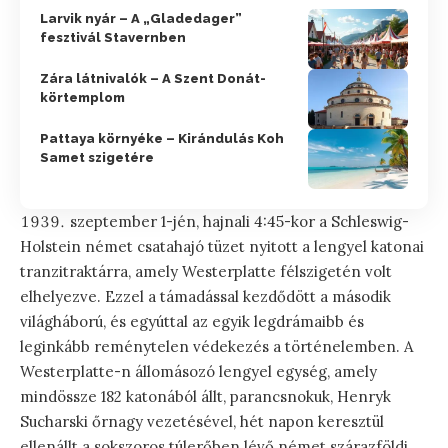
Larvik nyár – A „Gladedager”
fesztivál Stavernben
Zára látnivalók – A Szent Donát-
körtemplom
Pattaya környéke – Kirándulás Koh
Samet szigetére
szeptember 1-jén, hajnali 4:45-kor a Schleswig-
Holstein német csatahajó tüzet nyitott a lengyel katonai
tranzitraktárra, amely Westerplatte félszigetén volt
elhelyezve. Ezzel a támadással kezdődött a második
világháború, és egyúttal az egyik legdrámaibb és
leginkább reménytelen védekezés a történelemben. A
Westerplatte-n állomásozó lengyel egység, amely
mindössze 182 katonából állt, parancsnokuk, Henryk
Sucharski őrnagy vezetésével, hét napon keresztül
ellenállt a sokszoros túlerőben lévő német szárazföldi,