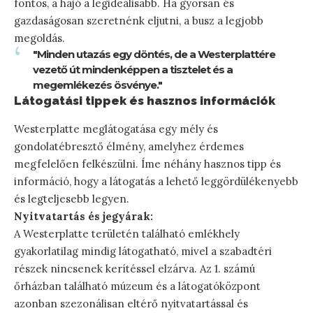
fontos, a hajó a legideálisabb. Ha gyorsan és
gazdaságosan szeretnénk eljutni, a busz a legjobb
megoldás.
"Minden utazás egy döntés, de a Westerplattére
vezető út mindenképpen a tisztelet és a
megemlékezés ösvénye."
Látogatási tippek és hasznos információk
Westerplatte meglátogatása egy mély és
gondolatébresztő élmény, amelyhez érdemes
megfelelően felkészülni. Íme néhány hasznos tipp és
információ, hogy a látogatás a lehető leggördülékenyebb
és legteljesebb legyen.
Nyitvatartás és jegyárak:
A Westerplatte területén található emlékhely
gyakorlatilag mindig látogatható, mivel a szabadtéri
részek nincsenek kerítéssel elzárva. Az 1. számú
őrházban található múzeum és a látogatóközpont
azonban szezonálisan eltérő nyitvatartással és