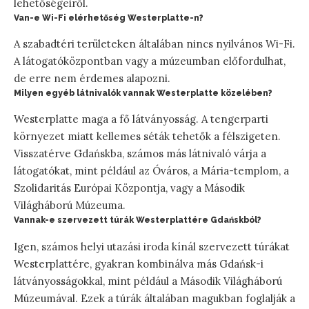
lehetőségeiről.
Van-e Wi-Fi elérhetőség Westerplatte-n?
A szabadtéri területeken általában nincs nyilvános Wi-Fi.
A látogatóközpontban vagy a múzeumban előfordulhat,
de erre nem érdemes alapozni.
Milyen egyéb látnivalók vannak Westerplatte közelében?
Westerplatte maga a fő látványosság. A tengerparti
környezet miatt kellemes séták tehetők a félszigeten.
Visszatérve Gdańskba, számos más látnivaló várja a
látogatókat, mint például az Óváros, a Mária-templom, a
Szolidaritás Európai Központja, vagy a Második
Világháború Múzeuma.
Vannak-e szervezett túrák Westerplattére Gdańskból?
Igen, számos helyi utazási iroda kínál szervezett túrákat
Westerplattére, gyakran kombinálva más Gdańsk-i
látványosságokkal, mint például a Második Világháború
Múzeumával. Ezek a túrák általában magukban foglalják a