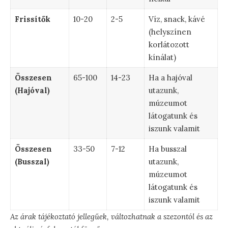
Frissítők
10-20
2-5
Víz, snack, kávé
(helyszínen
korlátozott
kínálat)
Összesen
65-100
14-23
Ha a hajóval
(Hajóval)
utazunk,
múzeumot
látogatunk és
iszunk valamit
Összesen
33-50
7-12
Ha busszal
(Busszal)
utazunk,
múzeumot
látogatunk és
iszunk valamit
Az árak tájékoztató jellegűek, változhatnak a szezontól és az