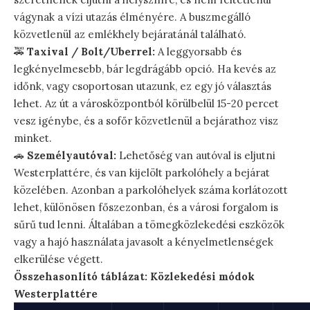
vágynak a vízi utazás élményére. A buszmegálló
közvetlenül az emlékhely bejáratánál található.
🚕
Taxival / Bolt/Uberrel:
A leggyorsabb és
legkényelmesebb, bár legdrágább opció. Ha kevés az
időnk, vagy csoportosan utazunk, ez egy jó választás
lehet. Az út a városközpontból körülbelül 15-20 percet
vesz igénybe, és a sofőr közvetlenül a bejárathoz visz
minket.
🚗
Személyautóval:
Lehetőség van autóval is eljutni
Westerplattére, és van kijelölt parkolóhely a bejárat
közelében. Azonban a parkolóhelyek száma korlátozott
lehet, különösen főszezonban, és a városi forgalom is
sűrű tud lenni. Általában a tömegközlekedési eszközök
vagy a hajó használata javasolt a kényelmetlenségek
elkerülése végett.
Összehasonlító táblázat: Közlekedési módok
Westerplattére