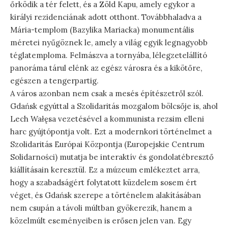
őrködik a tér felett, és a Zöld Kapu, amely egykor a
királyi rezidenciának adott otthont. Továbbhaladva a
Mária-templom (Bazylika Mariacka) monumentális
méretei nyűgöznek le, amely a világ egyik legnagyobb
téglatemploma. Felmászva a tornyába, lélegzetelállító
panoráma tárul elénk az egész városra és a kikötőre,
egészen a tengerpartig.
A város azonban nem csak a mesés építészetről szól.
Gdańsk egyúttal a Szolidaritás mozgalom bölcsője is, ahol
Lech Wałęsa vezetésével a kommunista rezsim elleni
harc gyújtópontja volt. Ezt a modernkori történelmet a
Szolidaritás Európai Központja (Europejskie Centrum
Solidarności) mutatja be interaktív és gondolatébresztő
kiállításain keresztül. Ez a múzeum emlékeztet arra,
hogy a szabadságért folytatott küzdelem sosem ért
véget, és Gdańsk szerepe a történelem alakításában
nem csupán a távoli múltban gyökerezik, hanem a
közelmúlt eseményeiben is erősen jelen van. Egy