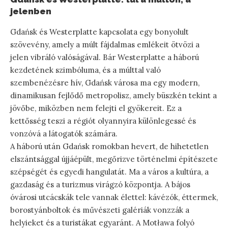
jelenben
Gdańsk és Westerplatte kapcsolata egy bonyolult
szövevény, amely a múlt fájdalmas emlékeit ötvözi a
jelen vibráló valóságával. Bár Westerplatte a háború
kezdetének szimbóluma, és a múlttal való
szembenézésre hív, Gdańsk városa ma egy modern,
dinamikusan fejlődő metropolisz, amely büszkén tekint a
jövőbe, miközben nem felejti el gyökereit. Ez a
kettősség teszi a régiót olyannyira különlegessé és
vonzóvá a látogatók számára.
A háború után Gdańsk romokban hevert, de hihetetlen
elszántsággal újjáépült, megőrizve történelmi építészete
szépségét és egyedi hangulatát. Ma a város a kultúra, a
gazdaság és a turizmus virágzó központja. A bájos
óvárosi utcácskák tele vannak élettel: kávézók, éttermek,
borostyánboltok és művészeti galériák vonzzák a
helyieket és a turistákat egyaránt. A Motława folyó