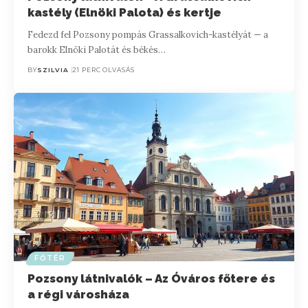
kastély (Elnöki Palota) és kertje
Fedezd fel Pozsony pompás Grassalkovich-kastélyát — a
barokk Elnöki Palotát és békés…
BY
SZILVIA
21 PERC OLVASÁS
FŐTÉR
Pozsony látnivalók – Az Óváros főtere és
a régi városháza