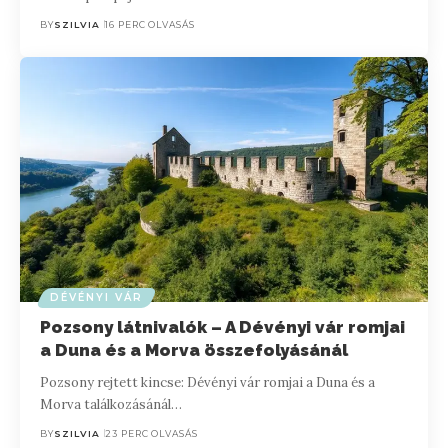
BY
SZILVIA
16 PERC OLVASÁS
DÉVÉNYI VÁR
Pozsony látnivalók – A Dévényi vár romjai
a Duna és a Morva összefolyásánál
Pozsony rejtett kincse: Dévényi vár romjai a Duna és a
Morva találkozásánál…
BY
SZILVIA
23 PERC OLVASÁS