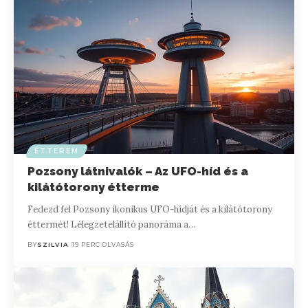
ÉTTEREM
Pozsony látnivalók – Az UFO-híd és a
kilátótorony étterme
Fedezd fel Pozsony ikonikus UFO-hídját és a kilátótorony
éttermét! Lélegzetelállító panoráma a…
BY
SZILVIA
19 PERC OLVASÁS