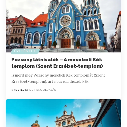
ÉPÍTÉSZET
Pozsony látnivalók – A mesebeli Kék
templom (Szent Erzsébet-templom)
Ismerd meg Pozsony mesebeli Kék templomát (Szent
Erzsébet-templom): art nouveau díszek, kék…
BY
SZILVIA
20 PERC OLVASÁS