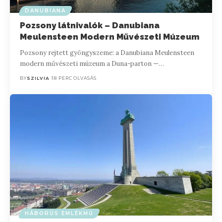
DANUBIANA
Pozsony látnivalók – Danubiana
Meulensteen Modern Művészeti Múzeum
Pozsony rejtett gyöngyszeme: a Danubiana Meulensteen
modern művészeti múzeum a Duna-parton —…
BY
SZILVIA
18 PERC OLVASÁS
HÁBORÚS EMLÉKMŰ