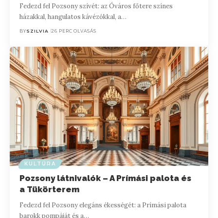
Fedezd fel Pozsony szívét: az Óváros főtere színes
házakkal, hangulatos kávézókkal, a…
BY
SZILVIA
26 PERC OLVASÁS
KULTÚRA
Pozsony látnivalók – A Prímási palota és
a Tükörterem
Fedezd fel Pozsony elegáns ékességét: a Prímási palota
barokk pompáját és a…