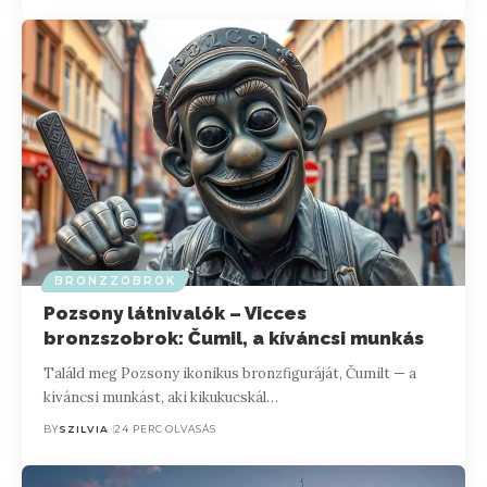
BRONZZOBROK
Pozsony látnivalók – Vicces
bronzszobrok: Čumil, a kíváncsi munkás
Találd meg Pozsony ikonikus bronzfiguráját, Čumilt — a
kíváncsi munkást, aki kikukucskál…
BY
SZILVIA
24 PERC OLVASÁS