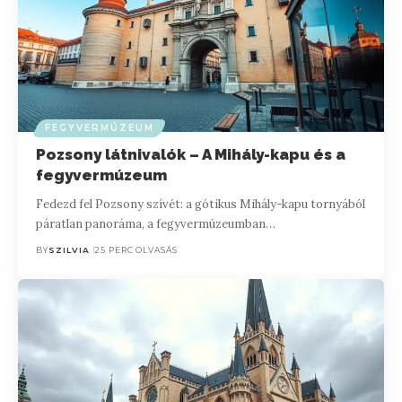
FEGYVERMÚZEUM
Pozsony látnivalók – A Mihály-kapu és a
fegyvermúzeum
Fedezd fel Pozsony szívét: a gótikus Mihály-kapu tornyából
páratlan panoráma, a fegyvermúzeumban…
BY
SZILVIA
25 PERC OLVASÁS