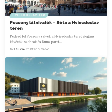
HVIEZDOSLAV TÉR
Pozsony látnivalók – Séta a Hviezdoslav
téren
Fedezd fel Pozsony szívét: a Hviezdoslav teret elegáns
kávézók, szobrok és Duna-parti…
BY
SZILVIA
23 PERC OLVASÁS