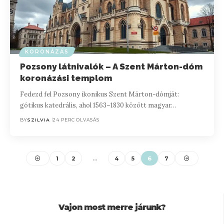
KORONÁZÁS
Pozsony látnivalók – A Szent Márton-dóm
koronázási templom
Fedezd fel Pozsony ikonikus Szent Márton-dómját:
gótikus katedrális, ahol 1563–1830 között magyar…
BY
SZILVIA
24 PERC OLVASÁS
1
2
…
4
5
6
7
Vajon most merre járunk?