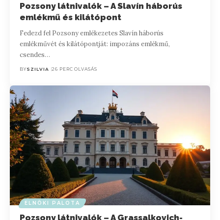
Pozsony látnivalók – A Slavín háborús
emlékmű és kilátópont
Fedezd fel Pozsony emlékezetes Slavín háborús
emlékművét és kilátópontját: impozáns emlékmű,
csendes…
BY
SZILVIA
26 PERC OLVASÁS
ELNÖKI PALOTA
Pozsony látnivalók – A Grassalkovich-