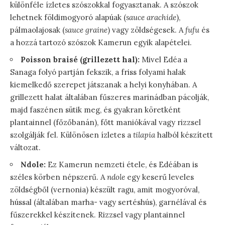
különféle ízletes szószokkal fogyasztanak. A szószok
lehetnek földimogyoró alapúak (
sauce arachide
),
pálmaolajosak (
sauce graine
) vagy zöldségesek. A
fufu
és
a hozzá tartozó szószok Kamerun egyik alapételei.
Poisson braisé (grillezett hal):
Mivel Edéa a
Sanaga folyó partján fekszik, a friss folyami halak
kiemelkedő szerepet játszanak a helyi konyhában. A
grillezett halat általában fűszeres marinádban pácolják,
majd faszénen sütik meg, és gyakran köretként
plantainnel (főzőbanán), főtt maniókával vagy rizzsel
szolgálják fel. Különösen ízletes a
tilapia
halból készített
változat.
Ndole:
Ez Kamerun nemzeti étele, és Edéában is
széles körben népszerű. A
ndole
egy keserű leveles
zöldségből (vernonia) készült ragu, amit mogyoróval,
hússal (általában marha- vagy sertéshús), garnélával és
fűszerekkel készítenek. Rizzsel vagy plantainnel