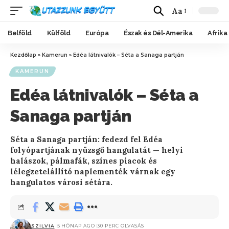
Aa
Belföld
Külföld
Európa
Észak és Dél-Amerika
Afrika
Kezdőlap
»
Kamerun
»
Edéa látnivalók – Séta a Sanaga partján
KAMERUN
Edéa látnivalók – Séta a
Sanaga partján
Séta a Sanaga partján: fedezd fel Edéa
folyópartjának nyüzsgő hangulatát — helyi
halászok, pálmafák, színes piacok és
lélegzetelállító naplementék várnak egy
hangulatos városi sétára.
SZILVIA
5 HÓNAP AGO
30 PERC OLVASÁS