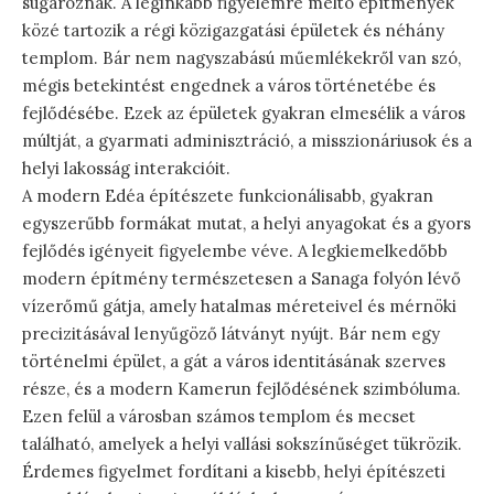
sugároznak. A leginkább figyelemre méltó építmények
közé tartozik a régi közigazgatási épületek és néhány
templom. Bár nem nagyszabású műemlékekről van szó,
mégis betekintést engednek a város történetébe és
fejlődésébe. Ezek az épületek gyakran elmesélik a város
múltját, a gyarmati adminisztráció, a misszionáriusok és a
helyi lakosság interakcióit.
A modern Edéa építészete funkcionálisabb, gyakran
egyszerűbb formákat mutat, a helyi anyagokat és a gyors
fejlődés igényeit figyelembe véve. A legkiemelkedőbb
modern építmény természetesen a Sanaga folyón lévő
vízerőmű gátja, amely hatalmas méreteivel és mérnöki
precizitásával lenyűgöző látványt nyújt. Bár nem egy
történelmi épület, a gát a város identitásának szerves
része, és a modern Kamerun fejlődésének szimbóluma.
Ezen felül a városban számos templom és mecset
található, amelyek a helyi vallási sokszínűséget tükrözik.
Érdemes figyelmet fordítani a kisebb, helyi építészeti