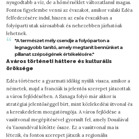
nyugodtabb a víz, de a hőmérséklet változatlanul magas.
Fontos figyelembe venni az évszakot, amikor valaki Edéa
felfedezésére indul, hiszen az esős évszakban a
folyóparti utak sárosabbak és nehezebben járhatóak
lehetnek.
"A természet mély csendje a folyóparton a
legnagyobb tanító, amely megtanít bennünket a
pillanat szépségének értékelésére."
A város történeti háttere és kulturális
öröksége
Edéa története a gyarmati időkig nyúlik vissza, amikor a
németek, majd a franciák is jelentős szerepet játszottak
a város fejlődésében. A Sanaga folyó már akkor is
stratégiai jelentőséggel bírt, mint közlekedési útvonal és
a kereskedelem mozgatórugója. A város fejlődése a
vasútvonal megépítésével gyorsult fel, amely Doualával
és Yaoundéval kötötte össze. Ez a vasútvonal ma is
létezik, és fontos szerepet játszik a regionális