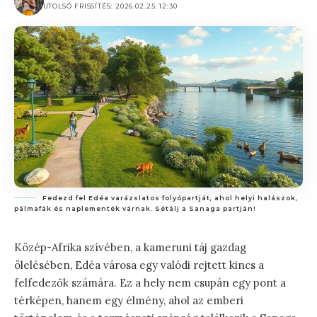
UTOLSÓ FRISSÍTÉS: 2026.02.25. 12:30
Fedezd fel Edéa varázslatos folyópartját, ahol helyi halászok,
pálmafák és naplementék várnak. Sétálj a Sanaga partján!
Közép-Afrika szívében, a kameruni táj gazdag
ölelésében, Edéa városa egy valódi rejtett kincs a
felfedezők számára. Ez a hely nem csupán egy pont a
térképen, hanem egy élmény, ahol az emberi