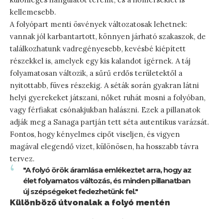
kellemesebb.
A folyópart menti ösvények változatosak lehetnek:
vannak jól karbantartott, könnyen járható szakaszok, de
találkozhatunk vadregényesebb, kevésbé kiépített
részekkel is, amelyek egy kis kalandot ígérnek. A táj
folyamatosan változik, a sűrű erdős területektől a
nyitottabb, füves részekig. A séták során gyakran látni
helyi gyerekeket játszani, nőket ruhát mosni a folyóban,
vagy férfiakat csónakjukban halászni. Ezek a pillanatok
adják meg a Sanaga partján tett séta autentikus varázsát.
Fontos, hogy kényelmes cipőt viseljen, és vigyen
magával elegendő vizet, különösen, ha hosszabb távra
tervez.
"A folyó örök áramlása emlékeztet arra, hogy az
élet folyamatos változás, és minden pillanatban
új szépségeket fedezhetünk fel."
Különböző útvonalak a folyó mentén