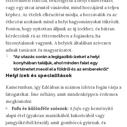
étteremben étkezni, beszélgetni a helyi emberekkel,
vagy egy utcai árustól vásárolni, mind hozzájárul a teljes
képhez. Az ételek elkészítési módja, a hozzávalók és az
étkezési szokások mind a helyi hagyományokat tükrözik.
Fontos, hogy nyitottan álljunk az új ízekhez, és bátran
kérdezzünk rá az éttermekben a fogásokra, ha
bizonytalanok vagyunk. A helyiek általában szívesen
adnak tanácsot és magyarázatot.
"Az utazás során a legigazibb ízeket a helyi
konyhában találjuk, ahol minden falat egy
történetet mesél el a földről és az emberekről."
Helyi ízek és specialitások
Kamerunban, így Edéában is számos ízletes fogás várja a
látogatókat. Íme néhány, amit mindenképpen érdemes
megkóstolni:
Fufu és különféle szószok:
A
fufu
egy keményítő
alapú étel (gyakran maniókából, kukoricából vagy
jamgyökérből készül), amit gombóccá gyúrnak, és