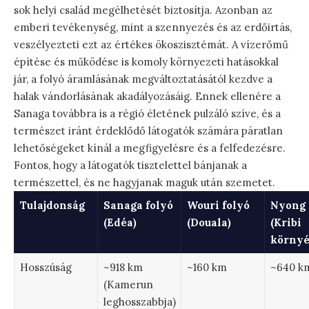
sok helyi család megélhetését biztosítja. Azonban az
emberi tevékenység, mint a szennyezés és az erdőirtás,
veszélyezteti ezt az értékes ökoszisztémát. A vízerőmű
építése és működése is komoly környezeti hatásokkal
jár, a folyó áramlásának megváltoztatásától kezdve a
halak vándorlásának akadályozásáig. Ennek ellenére a
Sanaga továbbra is a régió életének pulzáló szíve, és a
természet iránt érdeklődő látogatók számára páratlan
lehetőségeket kínál a megfigyelésre és a felfedezésre.
Fontos, hogy a látogatók tisztelettel bánjanak a
természettel, és ne hagyjanak maguk után szemetet.
Tulajdonság
Sanaga folyó
Wouri folyó
Nyong 
(Edéa)
(Douala)
(Kribi
környé
Hosszúság
~918 km
~160 km
~640 k
(Kamerun
leghosszabbja)