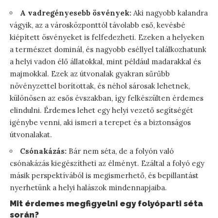
A vadregényesebb ösvények:
Aki nagyobb kalandra
vágyik, az a városközponttól távolabb eső, kevésbé
kiépített ösvényeket is felfedezheti. Ezeken a helyeken
a természet dominál, és nagyobb eséllyel találkozhatunk
a helyi vadon élő állatokkal, mint például madarakkal és
majmokkal. Ezek az útvonalak gyakran sűrűbb
növényzettel borítottak, és néhol sárosak lehetnek,
különösen az esős évszakban, így felkészülten érdemes
elindulni. Érdemes lehet egy helyi vezető segítségét
igénybe venni, aki ismeri a terepet és a biztonságos
útvonalakat.
Csónakázás:
Bár nem séta, de a folyón való
csónakázás kiegészítheti az élményt. Ezáltal a folyó egy
másik perspektívából is megismerhető, és bepillantást
nyerhetünk a helyi halászok mindennapjaiba.
Mit érdemes megfigyelni egy folyóparti séta
során?