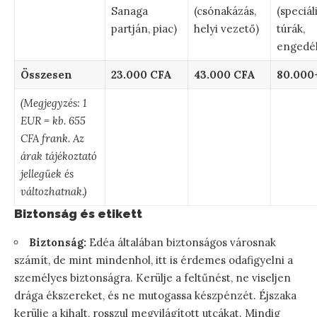
Sanaga
(csónakázás,
(speciál
partján, piac)
helyi vezető)
túrák,
engedél
Összesen
23.000 CFA
43.000 CFA
80.000
(Megjegyzés: 1
EUR = kb. 655
CFA frank. Az
árak tájékoztató
jellegűek és
változhatnak.)
Biztonság és etikett
Biztonság:
Edéa általában biztonságos városnak
számít, de mint mindenhol, itt is érdemes odafigyelni a
személyes biztonságra. Kerülje a feltűnést, ne viseljen
drága ékszereket, és ne mutogassa készpénzét. Éjszaka
kerülje a kihalt, rosszul megvilágított utcákat. Mindig