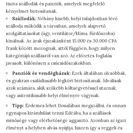
tiszta szállodák és panziók, amelyek megfelelő
kényelmet biztosítanak.
Szállodák:
Néhány kisebb, helyi tulajdonban lévő
szálloda működik a városban, amelyek alapvető
szolgáltatásokat (ágy, ventilátor/klíma, fürdőszoba)
kínálnak. Az árak éjszakánként 15.000 és 30.000 CFA
frank között mozognak, attól függően, hogy milyen
kategóriájú szállásról van szó. Az előzetes foglalás
javasolt, különösen a csúcsidőszakokban.
Panziók és vendégházak:
Ezek általában olcsóbbak,
és gyakran családiasabb légkört biztosítanak. Ideálisak
azok számára, akik szűkebb költségvetéssel utaznak,
vagy autentikusabb helyi élményre vágynak.
Tipp:
Érdemes lehet Doualában megszállni, és onnan
egynapos kirándulást tenni Edéába, ha a szállások
minősége vagy elérhetősége aggasztó. Azonban az igazi
élményt a helyben alvás nyújtja, hiszen így a reggeli és