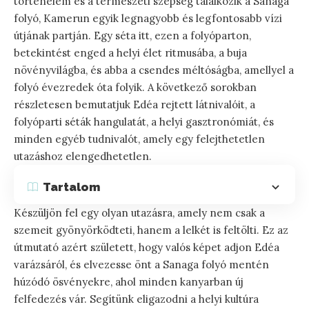
történelem és a természeti szépség találkozik a Sanaga
folyó, Kamerun egyik legnagyobb és legfontosabb vízi
útjának partján. Egy séta itt, ezen a folyóparton,
betekintést enged a helyi élet ritmusába, a buja
növényvilágba, és abba a csendes méltóságba, amellyel a
folyó évezredek óta folyik. A következő sorokban
részletesen bemutatjuk Edéa rejtett látnivalóit, a
folyóparti séták hangulatát, a helyi gasztronómiát, és
minden egyéb tudnivalót, amely egy felejthetetlen
utazáshoz elengedhetetlen.
Tartalom
Készüljön fel egy olyan utazásra, amely nem csak a
szemeit gyönyörködteti, hanem a lelkét is feltölti. Ez az
útmutató azért született, hogy valós képet adjon Edéa
varázsáról, és elvezesse önt a Sanaga folyó mentén
húzódó ösvényekre, ahol minden kanyarban új
felfedezés vár. Segítünk eligazodni a helyi kultúra