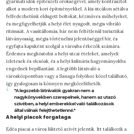
gyarmati idők építészeti örökségével, amely kontrasztot
alkot a modern kori építményekkel. A kis utcákon sétálva
felfedezhetünk eldugott boltokat, kézműves műhelyeket,
és megfigyelhetjük a helyi élet nyugodt, mégis vibráló
ritmusát. A vasútállomás, bár nem feltétlenül turisztikai
látványosság, mégis történelmi jelentőséggel bír, és
egyfajta kapuként szolgál a városba érkezők számára.
Érdemes megkóstolni a helyi utcai ételeket, amelyek
ízletesek és olcsóak, és a helyi kulináris hagyományokba
engednek bepillantást. A legtöbb látnivaló a
városközpontban vagy a Sanaga folyóhoz közel található,
így gyalogosan is könnyen megközelíthetők.
"A legszebb látnivalók gyakran nem a
nagykönyvekben szerepelnek, hanem az utazó
szívében, a helyi emberekkel való találkozások
által válnak felejthetetlenné."
A helyi piacok forgataga
Edéa piacai a város lüktető szívét jelentik. Itt találkozik a