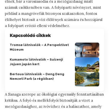
élnek, bár a városiasodás és a mezőgazdaság miatt
számuk csökkenőben van. A folyóparti növényzet, mint
például a mangróvefák bizonyos szakaszokon, fontos
élőhelyet biztosít a vízi élőlények számára és hozzájárul
a folyópart erózió elleni védelméhez.
Kapcsolódó cikkek
Tromsø látnivalók – A Perspektivet
Múzeum
Kumamoto látnivalók – Suizenji
Jojuen japán kert
Bertoua látnivalók – Deng Deng
Nemzeti Park (a régióban)
A Sanaga szerepe az ökológiai egyensúly fenntartásában
kritikus. A folyó és mellékfolyói biztosítják a vizet a
mezőgazdasághoz, az ivóvízhez és a halászathoz, amely