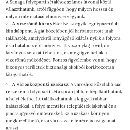
A Sanaga folyóparti sétákhoz számos útvonal közül
választhatunk, attól függően, hogy milyen hosszú és
milyen intenzitású élményre vágyunk.
A vízerőmű környéke:
Ez az egyik legnépszerűbb
kiindulópont. A gát közelében jól karbantartott utak
találhatók, amelyekről lenyűgöző kilátás nyílik a folyóra
és a hatalmas építményre. Itt viszonylag rövid, de
látványos sétákat tehetünk, és megfigyelhetjük a
vízerőmű működését. Fontos figyelembe venni, hogy
bizonyos területek biztonsági okokból korlátozottan
látogathatók.
A városközponti szakasz:
A városhoz közelebb eső
részeken a folyóparti séta során jobban bepillanthatunk
a helyi életbe. Itt találkozhatunk a leggyakrabban
halászokkal, a folyó menti kis települések lakóival és a
piacra igyekvő emberekkel. Ez a szakasz könnyen
megközelíthető, és a városi zaj ellenére is nyugalmat
áraszt.