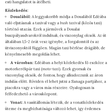
esti hangulatot is átélheti.
Közlekedés:
Doualából:
A leggyakoribb módja a Doualából Edéába
való eljutásnak a taxival vagy a
bush taxi
val (közös taxi)
történő utazás. Ezek a járművek a Doualai
buszpályaudvarokról indulnak, és viszonylag olcsók. Az út
általában 1,5-2 órát vesz igénybe, a forgalomtól és az
útviszonyoktól függően. Magán taxi bérlése drágább, de
kényelmesebb megoldás lehet.
A városban:
Edéában a helyi közlekedés fő eszköze a
motorkerékpár taxi (
moto-taxi
). Ezek gyorsak és
viszonylag olcsók, de fontos, hogy alkudozzunk az áron
indulás előtt. Röviden el lehet jutni a Sanaga partjához, a
piacokra vagy a város más részeire. Gyalogosan is
felfedezhető a városközpont.
Vonat:
A vasútállomás létezik, de a vonatközlekedés
üteme és megbízhatósága változó lehet, így érdemes