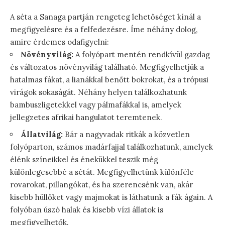
A séta a Sanaga partján rengeteg lehetőséget kínál a
megfigyelésre és a felfedezésre. Íme néhány dolog,
amire érdemes odafigyelni:
Növényvilág:
A folyópart mentén rendkívül gazdag
és változatos növényvilág található. Megfigyelhetjük a
hatalmas fákat, a lianákkal benőtt bokrokat, és a trópusi
virágok sokaságát. Néhány helyen találkozhatunk
bambuszligetekkel vagy pálmafákkal is, amelyek
jellegzetes afrikai hangulatot teremtenek.
Állatvilág:
Bár a nagyvadak ritkák a közvetlen
folyóparton, számos madárfajjal találkozhatunk, amelyek
élénk színeikkel és énekükkel teszik még
különlegesebbé a sétát. Megfigyelhetünk különféle
rovarokat, pillangókat, és ha szerencsénk van, akár
kisebb hüllőket vagy majmokat is láthatunk a fák ágain. A
folyóban úszó halak és kisebb vízi állatok is
megfigyelhetők.