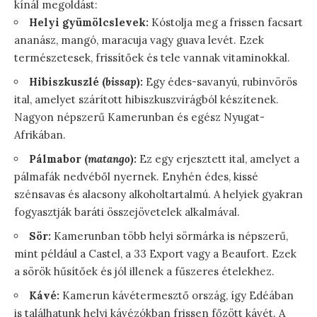
kínál megoldást:
Helyi gyümölcslevek:
Kóstolja meg a frissen facsart
ananász, mangó, maracuja vagy guava levét. Ezek
természetesek, frissítőek és tele vannak vitaminokkal.
Hibiszkuszlé (
bissap
):
Egy édes-savanyú, rubinvörös
ital, amelyet szárított hibiszkuszvirágból készítenek.
Nagyon népszerű Kamerunban és egész Nyugat-
Afrikában.
Pálmabor (
matango
):
Ez egy erjesztett ital, amelyet a
pálmafák nedvéből nyernek. Enyhén édes, kissé
szénsavas és alacsony alkoholtartalmú. A helyiek gyakran
fogyasztják baráti összejövetelek alkalmával.
Sör:
Kamerunban több helyi sörmárka is népszerű,
mint például a Castel, a 33 Export vagy a Beaufort. Ezek
a sörök hűsítőek és jól illenek a fűszeres ételekhez.
Kávé:
Kamerun kávétermesztő ország, így Edéában
is találhatunk helyi kávézókban frissen főzött kávét. A