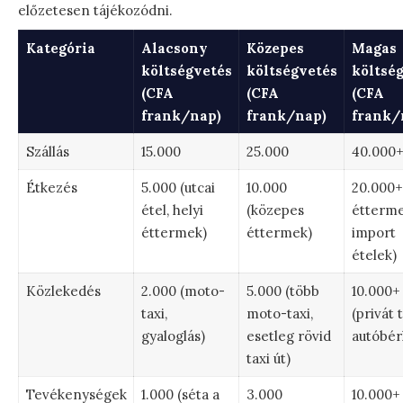
előzetesen tájékozódni.
Kategória
Alacsony
Közepes
Magas
költségvetés
költségvetés
költsé
(CFA
(CFA
(CFA
frank/nap)
frank/nap)
frank/
Szállás
15.000
25.000
40.000
Étkezés
5.000 (utcai
10.000
20.000+
étel, helyi
(közepes
étterme
éttermek)
éttermek)
import
ételek)
Közlekedés
2.000 (moto-
5.000 (több
10.000+
taxi,
moto-taxi,
(privát t
gyaloglás)
esetleg rövid
autóbér
taxi út)
Tevékenységek
1.000 (séta a
3.000
10.000+