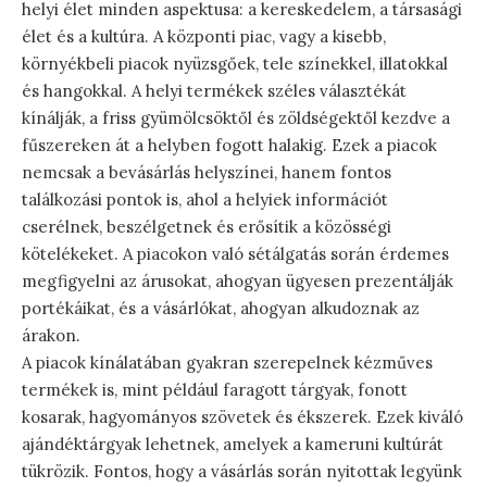
helyi élet minden aspektusa: a kereskedelem, a társasági
élet és a kultúra. A központi piac, vagy a kisebb,
környékbeli piacok nyüzsgőek, tele színekkel, illatokkal
és hangokkal. A helyi termékek széles választékát
kínálják, a friss gyümölcsöktől és zöldségektől kezdve a
fűszereken át a helyben fogott halakig. Ezek a piacok
nemcsak a bevásárlás helyszínei, hanem fontos
találkozási pontok is, ahol a helyiek információt
cserélnek, beszélgetnek és erősítik a közösségi
kötelékeket. A piacokon való sétálgatás során érdemes
megfigyelni az árusokat, ahogyan ügyesen prezentálják
portékáikat, és a vásárlókat, ahogyan alkudoznak az
árakon.
A piacok kínálatában gyakran szerepelnek kézműves
termékek is, mint például faragott tárgyak, fonott
kosarak, hagyományos szövetek és ékszerek. Ezek kiváló
ajándéktárgyak lehetnek, amelyek a kameruni kultúrát
tükrözik. Fontos, hogy a vásárlás során nyitottak legyünk