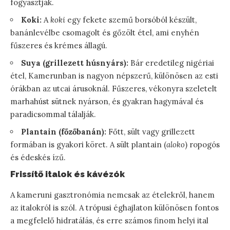
fogyasztják.
Koki:
A
koki
egy fekete szemű borsóból készült,
banánlevélbe csomagolt és gőzölt étel, ami enyhén
fűszeres és krémes állagú.
Suya (grillezett húsnyárs):
Bár eredetileg nigériai
étel, Kamerunban is nagyon népszerű, különösen az esti
órákban az utcai árusoknál. Fűszeres, vékonyra szeletelt
marhahúst sütnek nyárson, és gyakran hagymával és
paradicsommal tálalják.
Plantain (főzőbanán):
Főtt, sült vagy grillezett
formában is gyakori köret. A sült plantain (
aloko
) ropogós
és édeskés ízű.
Frissítő italok és kávézók
A kameruni gasztronómia nemcsak az ételekről, hanem
az italokról is szól. A trópusi éghajlaton különösen fontos
a megfelelő hidratálás, és erre számos finom helyi ital