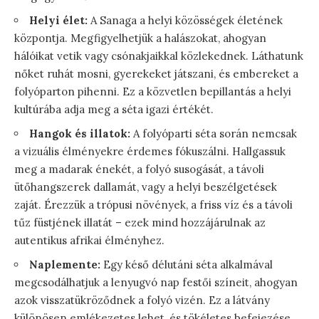
Helyi élet:
A Sanaga a helyi közösségek életének
központja. Megfigyelhetjük a halászokat, ahogyan
hálóikat vetik vagy csónakjaikkal közlekednek. Láthatunk
nőket ruhát mosni, gyerekeket játszani, és embereket a
folyóparton pihenni. Ez a közvetlen bepillantás a helyi
kultúrába adja meg a séta igazi értékét.
Hangok és illatok:
A folyóparti séta során nemcsak
a vizuális élményekre érdemes fókuszálni. Hallgassuk
meg a madarak énekét, a folyó susogását, a távoli
ütőhangszerek dallamát, vagy a helyi beszélgetések
zaját. Érezzük a trópusi növények, a friss víz és a távoli
tűz füstjének illatát – ezek mind hozzájárulnak az
autentikus afrikai élményhez.
Naplemente:
Egy késő délutáni séta alkalmával
megcsodálhatjuk a lenyugvó nap festői színeit, ahogyan
azok visszatükröződnek a folyó vizén. Ez a látvány
különösen emlékezetes lehet, és tökéletes befejezése