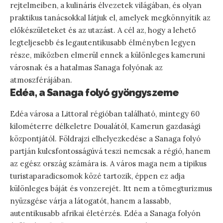
rejtelmeiben, a kulináris élvezetek világában, és olyan
praktikus tanácsokkal látjuk el, amelyek megkönnyítik az
előkészületeket és az utazást. A cél az, hogy a lehető
legteljesebb és legautentikusabb élményben legyen
része, miközben elmerül ennek a különleges kameruni
városnak és a hatalmas Sanaga folyónak az
atmoszférájában.
Edéa, a Sanaga folyó gyöngyszeme
Edéa városa a Littoral régióban található, mintegy 60
kilométerre délkeletre Doualától, Kamerun gazdasági
központjától. Földrajzi elhelyezkedése a Sanaga folyó
partján kulcsfontosságúvá teszi nemcsak a régió, hanem
az egész ország számára is. A város maga nem a tipikus
turistaparadicsomok közé tartozik, éppen ez adja
különleges báját és vonzerejét. Itt nem a tömegturizmus
nyüzsgése várja a látogatót, hanem a lassabb,
autentikusabb afrikai életérzés. Edéa a Sanaga folyón