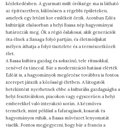
közlekedésben. A gyarmati múlt öröksége ma is látható
az építészetben, különösen a régebbi épületeken,
amelyek egy letűnt kor emlékeit őrzik. Azonban Edéa
kultúráját elsősorban a helyi Bassa nép hagyományai
határozzák meg. Ők a régió őslakosai, akik generációk
óta élnek a Sanaga folyó partján, és életmódjukat
mélyen áthatja a folyó tisztelete és a természetközeli
élet.
A Bassa kultúra gazdag és sokszínű, tele rítusokkal,
zenével és tánccal. Bár a modernizáció hatásai elérték
Edéát is, a hagyományok megőrzése továbbra is fontos
szerepet játszik a közösségi életben. A látogatók
betekintést nyerhetnek ebbe a kulturális gazdagságba a
helyi fesztiválokon, piacokon vagy egyszerűen a helyi
emberekkel való interakció során. A kézműves
termékek, mint például a fafaragások, kosarak és
hagyományos ruhák, a Bassa művészet lenyomatát
viselik. Fontos megjegyezni, hogy bár a francia a