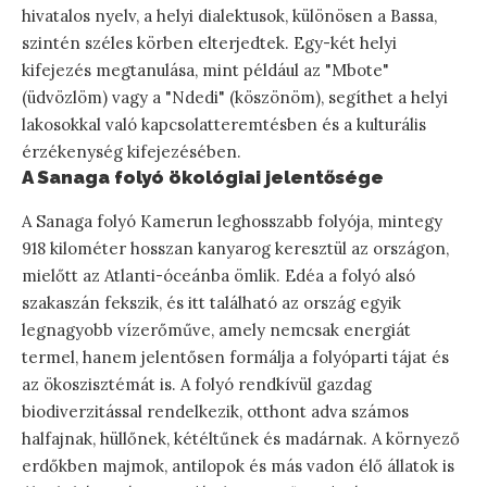
hivatalos nyelv, a helyi dialektusok, különösen a Bassa,
szintén széles körben elterjedtek. Egy-két helyi
kifejezés megtanulása, mint például az "Mbote"
(üdvözlöm) vagy a "Ndedi" (köszönöm), segíthet a helyi
lakosokkal való kapcsolatteremtésben és a kulturális
érzékenység kifejezésében.
A Sanaga folyó ökológiai jelentősége
A Sanaga folyó Kamerun leghosszabb folyója, mintegy
918 kilométer hosszan kanyarog keresztül az országon,
mielőtt az Atlanti-óceánba ömlik. Edéa a folyó alsó
szakaszán fekszik, és itt található az ország egyik
legnagyobb vízerőműve, amely nemcsak energiát
termel, hanem jelentősen formálja a folyóparti tájat és
az ökoszisztémát is. A folyó rendkívül gazdag
biodiverzitással rendelkezik, otthont adva számos
halfajnak, hüllőnek, kétéltűnek és madárnak. A környező
erdőkben majmok, antilopok és más vadon élő állatok is