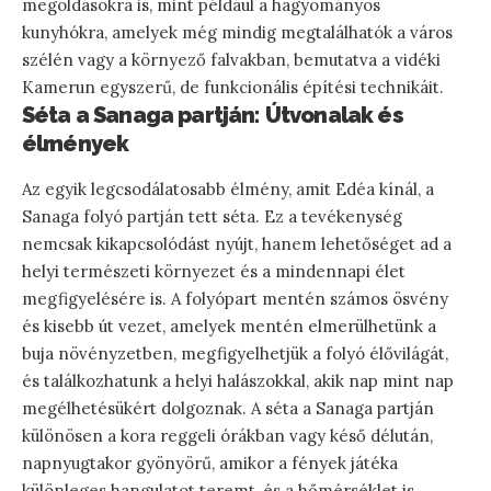
megoldásokra is, mint például a hagyományos
kunyhókra, amelyek még mindig megtalálhatók a város
szélén vagy a környező falvakban, bemutatva a vidéki
Kamerun egyszerű, de funkcionális építési technikáit.
Séta a Sanaga partján: Útvonalak és
élmények
Az egyik legcsodálatosabb élmény, amit Edéa kínál, a
Sanaga folyó partján tett séta. Ez a tevékenység
nemcsak kikapcsolódást nyújt, hanem lehetőséget ad a
helyi természeti környezet és a mindennapi élet
megfigyelésére is. A folyópart mentén számos ösvény
és kisebb út vezet, amelyek mentén elmerülhetünk a
buja növényzetben, megfigyelhetjük a folyó élővilágát,
és találkozhatunk a helyi halászokkal, akik nap mint nap
megélhetésükért dolgoznak. A séta a Sanaga partján
különösen a kora reggeli órákban vagy késő délután,
napnyugtakor gyönyörű, amikor a fények játéka
különleges hangulatot teremt, és a hőmérséklet is