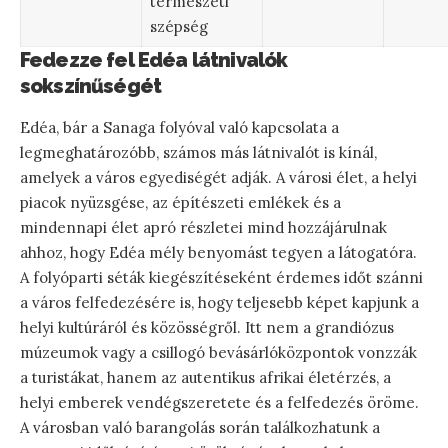
természeti
szépség
Fedezze fel Edéa látnivalók
sokszínűségét
Edéa, bár a Sanaga folyóval való kapcsolata a
legmeghatározóbb, számos más látnivalót is kínál,
amelyek a város egyediségét adják. A városi élet, a helyi
piacok nyüzsgése, az építészeti emlékek és a
mindennapi élet apró részletei mind hozzájárulnak
ahhoz, hogy Edéa mély benyomást tegyen a látogatóra.
A folyóparti séták kiegészítéseként érdemes időt szánni
a város felfedezésére is, hogy teljesebb képet kapjunk a
helyi kultúráról és közösségről. Itt nem a grandiózus
múzeumok vagy a csillogó bevásárlóközpontok vonzzák
a turistákat, hanem az autentikus afrikai életérzés, a
helyi emberek vendégszeretete és a felfedezés öröme.
A városban való barangolás során találkozhatunk a