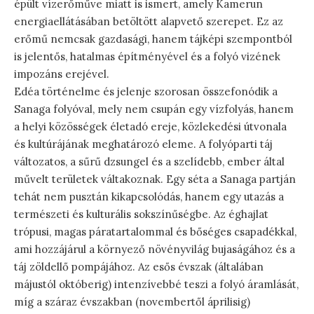
épült vízerőműve miatt is ismert, amely Kamerun
energiaellátásában betöltött alapvető szerepet. Ez az
erőmű nemcsak gazdasági, hanem tájképi szempontból
is jelentős, hatalmas építményével és a folyó vizének
impozáns erejével.
Edéa történelme és jelenje szorosan összefonódik a
Sanaga folyóval, mely nem csupán egy vízfolyás, hanem
a helyi közösségek életadó ereje, közlekedési útvonala
és kultúrájának meghatározó eleme. A folyóparti táj
változatos, a sűrű dzsungel és a szelídebb, ember által
művelt területek váltakoznak. Egy séta a Sanaga partján
tehát nem pusztán kikapcsolódás, hanem egy utazás a
természeti és kulturális sokszínűségbe. Az éghajlat
trópusi, magas páratartalommal és bőséges csapadékkal,
ami hozzájárul a környező növényvilág bujaságához és a
táj zöldellő pompájához. Az esős évszak (általában
májustól októberig) intenzívebbé teszi a folyó áramlását,
míg a száraz évszakban (novembertől áprilisig)