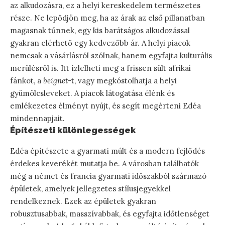
az alkudozásra, ez a helyi kereskedelem természetes
része. Ne lepődjön meg, ha az árak az első pillanatban
magasnak tűnnek, egy kis barátságos alkudozással
gyakran elérhető egy kedvezőbb ár. A helyi piacok
nemcsak a vásárlásról szólnak, hanem egyfajta kulturális
merülésről is. Itt ízlelheti meg a frissen sült afrikai
fánkot, a
beignet
-t, vagy megkóstolhatja a helyi
gyümölcsleveket. A piacok látogatása élénk és
emlékezetes élményt nyújt, és segít megérteni Edéa
mindennapjait.
Építészeti különlegességek
Edéa építészete a gyarmati múlt és a modern fejlődés
érdekes keverékét mutatja be. A városban találhatók
még a német és francia gyarmati időszakból származó
épületek, amelyek jellegzetes stílusjegyekkel
rendelkeznek. Ezek az épületek gyakran
robusztusabbak, masszívabbak, és egyfajta időtlenséget