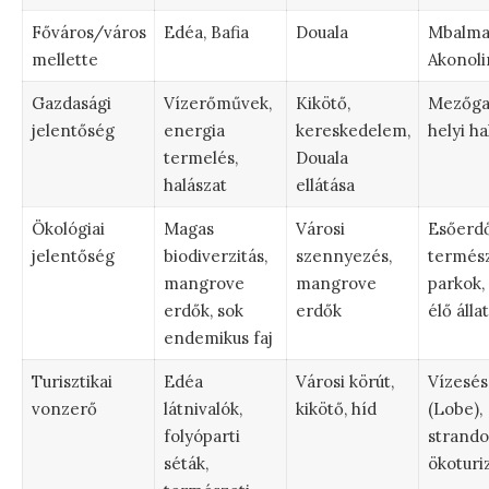
Főváros/város
Edéa, Bafia
Douala
Mbalma
mellette
Akonoli
Gazdasági
Vízerőművek,
Kikötő,
Mezőga
jelentőség
energia
kereskedelem,
helyi ha
termelés,
Douala
halászat
ellátása
Ökológiai
Magas
Városi
Esőerdő
jelentőség
biodiverzitás,
szennyezés,
termész
mangrove
mangrove
parkok,
erdők, sok
erdők
élő álla
endemikus faj
Turisztikai
Edéa
Városi körút,
Vízesés
vonzerő
látnivalók,
kikötő, híd
(Lobe),
folyóparti
strando
séták,
ökoturi