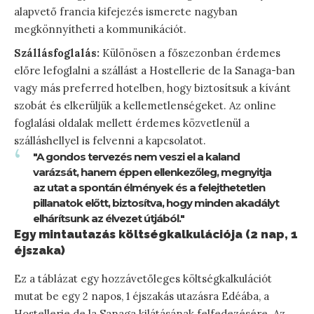
alapvető francia kifejezés ismerete nagyban
megkönnyítheti a kommunikációt.
Szállásfoglalás:
Különösen a főszezonban érdemes
előre lefoglalni a szállást a Hostellerie de la Sanaga-ban
vagy más preferred hotelben, hogy biztosítsuk a kívánt
szobát és elkerüljük a kellemetlenségeket. Az online
foglalási oldalak mellett érdemes közvetlenül a
szálláshellyel is felvenni a kapcsolatot.
"A gondos tervezés nem veszi el a kaland
varázsát, hanem éppen ellenkezőleg, megnyitja
az utat a spontán élmények és a felejthetetlen
pillanatok előtt, biztosítva, hogy minden akadályt
elhárítsunk az élvezet útjából."
Egy mintautazás költségkalkulációja (2 nap, 1
éjszaka)
Ez a táblázat egy hozzávetőleges költségkalkulációt
mutat be egy 2 napos, 1 éjszakás utazásra Edéába, a
Hostellerie de la Sanaga kilátásának felfedezésére. Az