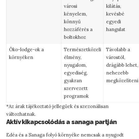
városi
kilátás,
kényelem,
kevésbé
könnyű
egyedi
hozzáférés a
hangulat
boltokhoz
Öko-lodge-ok a
Természetközeli
Távolabb a
környéken
élmény,
várostól,
nyugalom,
drágább lehet,
egyediség,
nehezebb
gyakran
megközelíteni
szervezett
programok
*Az árak tájékoztató jellegűek és szezonálisan
változhatnak.
Aktív kikapcsolódás a sanaga partján
Edéa és a Sanaga folyó környéke nemcsak a nyugodt