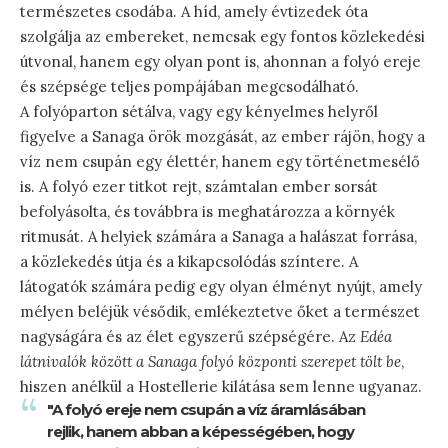
természetes csodába. A híd, amely évtizedek óta
szolgálja az embereket, nemcsak egy fontos közlekedési
útvonal, hanem egy olyan pont is, ahonnan a folyó ereje
és szépsége teljes pompájában megcsodálható.
A folyóparton sétálva, vagy egy kényelmes helyről
figyelve a Sanaga örök mozgását, az ember rájön, hogy a
víz nem csupán egy élettér, hanem egy történetmesélő
is. A folyó ezer titkot rejt, számtalan ember sorsát
befolyásolta, és továbbra is meghatározza a környék
ritmusát. A helyiek számára a Sanaga a halászat forrása,
a közlekedés útja és a kikapcsolódás színtere. A
látogatók számára pedig egy olyan élményt nyújt, amely
mélyen beléjük vésődik, emlékeztetve őket a természet
nagyságára és az élet egyszerű szépségére. Az
Edéa
látnivalók között a Sanaga folyó központi szerepet tölt be
,
hiszen anélkül a Hostellerie kilátása sem lenne ugyanaz.
"A folyó ereje nem csupán a víz áramlásában
rejlik, hanem abban a képességében, hogy