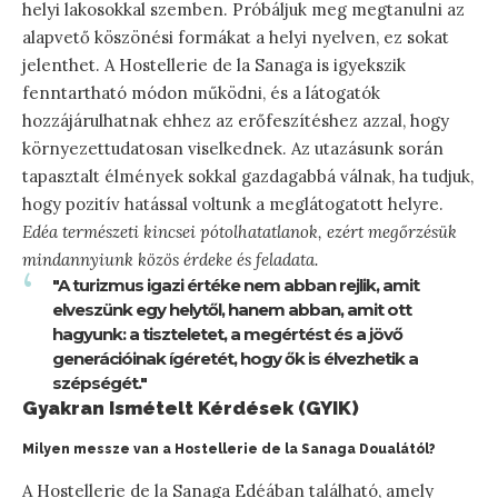
helyi lakosokkal szemben. Próbáljuk meg megtanulni az
alapvető köszönési formákat a helyi nyelven, ez sokat
jelenthet. A Hostellerie de la Sanaga is igyekszik
fenntartható módon működni, és a látogatók
hozzájárulhatnak ehhez az erőfeszítéshez azzal, hogy
környezettudatosan viselkednek. Az utazásunk során
tapasztalt élmények sokkal gazdagabbá válnak, ha tudjuk,
hogy pozitív hatással voltunk a meglátogatott helyre.
Edéa természeti kincsei pótolhatatlanok, ezért megőrzésük
mindannyiunk közös érdeke és feladata.
"A turizmus igazi értéke nem abban rejlik, amit
elveszünk egy helytől, hanem abban, amit ott
hagyunk: a tiszteletet, a megértést és a jövő
generációinak ígéretét, hogy ők is élvezhetik a
szépségét."
Gyakran Ismételt Kérdések (GYIK)
Milyen messze van a Hostellerie de la Sanaga Doualától?
A Hostellerie de la Sanaga Edéában található, amely