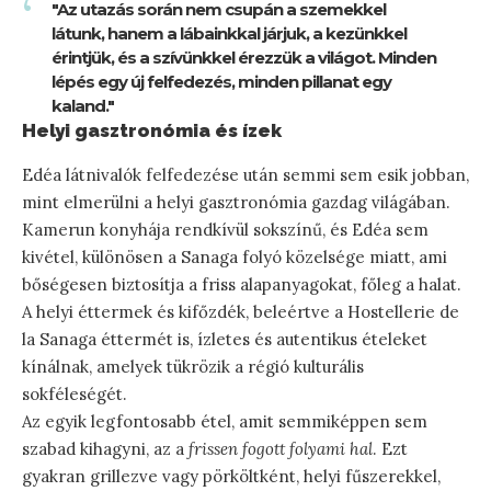
"Az utazás során nem csupán a szemekkel
látunk, hanem a lábainkkal járjuk, a kezünkkel
érintjük, és a szívünkkel érezzük a világot. Minden
lépés egy új felfedezés, minden pillanat egy
kaland."
Helyi gasztronómia és ízek
Edéa látnivalók felfedezése után semmi sem esik jobban,
mint elmerülni a helyi gasztronómia gazdag világában.
Kamerun konyhája rendkívül sokszínű, és Edéa sem
kivétel, különösen a Sanaga folyó közelsége miatt, ami
bőségesen biztosítja a friss alapanyagokat, főleg a halat.
A helyi éttermek és kifőzdék, beleértve a Hostellerie de
la Sanaga éttermét is, ízletes és autentikus ételeket
kínálnak, amelyek tükrözik a régió kulturális
sokféleségét.
Az egyik legfontosabb étel, amit semmiképpen sem
szabad kihagyni, az a
frissen fogott folyami hal
. Ezt
gyakran grillezve vagy pörköltként, helyi fűszerekkel,