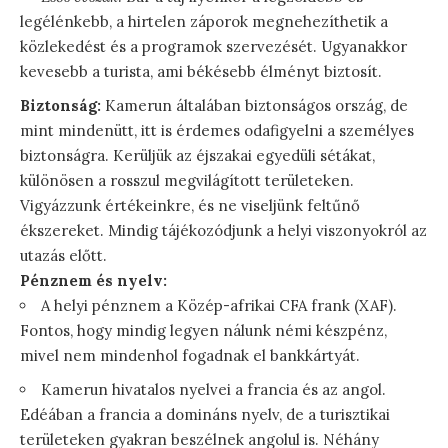
legélénkebb, a hirtelen záporok megnehezíthetik a
közlekedést és a programok szervezését. Ugyanakkor
kevesebb a turista, ami békésebb élményt biztosít.
Biztonság:
Kamerun általában biztonságos ország, de
mint mindenütt, itt is érdemes odafigyelni a személyes
biztonságra. Kerüljük az éjszakai egyedüli sétákat,
különösen a rosszul megvilágított területeken.
Vigyázzunk értékeinkre, és ne viseljünk feltűnő
ékszereket. Mindig tájékozódjunk a helyi viszonyokról az
utazás előtt.
Pénznem és nyelv:
A helyi pénznem a Közép-afrikai CFA frank (XAF).
Fontos, hogy mindig legyen nálunk némi készpénz,
mivel nem mindenhol fogadnak el bankkártyát.
Kamerun hivatalos nyelvei a francia és az angol.
Edéában a francia a domináns nyelv, de a turisztikai
területeken gyakran beszélnek angolul is. Néhány