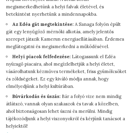
megismerkedhetünk a helyi falvak életével, és
betekintést nyerhetünk a mindennapokba.
Az Edéa gát megtekintése:
A Sanaga folyón épült
gát egy lenyűgöző mérnöki alkotás, amely jelentős
szerepet játszik Kamerun energiaellátásában. Érdemes
meglátogatni és megismerkedni a működésével.
Helyi piacok felfedezése:
Látogassunk el Edéa
nyüzsgő piacaira, ahol megízlelhetjük a helyi életet,
vásárolhatunk kézműves termékeket, friss gyümölcsöket
és zöldségeket. Ez egy kiváló módja annak, hogy
elmélyedjünk a helyi kultúrában.
Búvárkodás és úszás:
Bár a folyó vize nem mindig
átlátszó, vannak olyan szakaszok és tavak a közelben,
ahol biztonságosan lehet úszni és merülni. Mindig
tájékozódjunk a helyi viszonyokról és kérjünk tanácsot a
helyiektől!