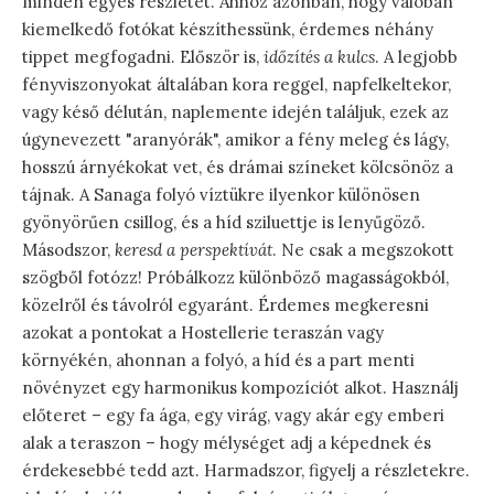
minden egyes részletét. Ahhoz azonban, hogy valóban
kiemelkedő fotókat készíthessünk, érdemes néhány
tippet megfogadni. Először is,
időzítés a kulcs
. A legjobb
fényviszonyokat általában kora reggel, napfelkeltekor,
vagy késő délután, naplemente idején találjuk, ezek az
úgynevezett "aranyórák", amikor a fény meleg és lágy,
hosszú árnyékokat vet, és drámai színeket kölcsönöz a
tájnak. A Sanaga folyó víztükre ilyenkor különösen
gyönyörűen csillog, és a híd sziluettje is lenyűgöző.
Másodszor,
keresd a perspektívát
. Ne csak a megszokott
szögből fotózz! Próbálkozz különböző magasságokból,
közelről és távolról egyaránt. Érdemes megkeresni
azokat a pontokat a Hostellerie teraszán vagy
környékén, ahonnan a folyó, a híd és a part menti
növényzet egy harmonikus kompozíciót alkot. Használj
előteret – egy fa ága, egy virág, vagy akár egy emberi
alak a teraszon – hogy mélységet adj a képednek és
érdekesebbé tedd azt. Harmadszor, figyelj a részletekre.