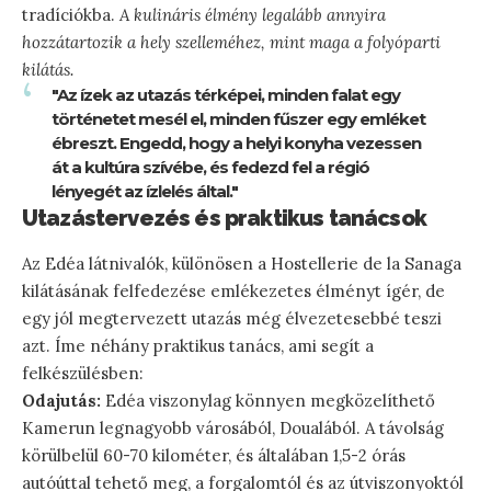
tradíciókba.
A kulináris élmény legalább annyira
hozzátartozik a hely szelleméhez, mint maga a folyóparti
kilátás.
"Az ízek az utazás térképei, minden falat egy
történetet mesél el, minden fűszer egy emléket
ébreszt. Engedd, hogy a helyi konyha vezessen
át a kultúra szívébe, és fedezd fel a régió
lényegét az ízlelés által."
Utazástervezés és praktikus tanácsok
Az Edéa látnivalók, különösen a Hostellerie de la Sanaga
kilátásának felfedezése emlékezetes élményt ígér, de
egy jól megtervezett utazás még élvezetesebbé teszi
azt. Íme néhány praktikus tanács, ami segít a
felkészülésben:
Odajutás:
Edéa viszonylag könnyen megközelíthető
Kamerun legnagyobb városából, Doualából. A távolság
körülbelül 60-70 kilométer, és általában 1,5-2 órás
autóúttal tehető meg, a forgalomtól és az útviszonyoktól