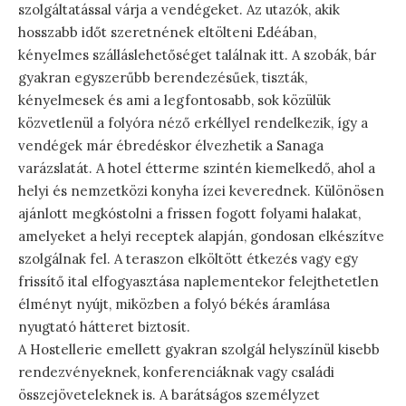
szolgáltatással várja a vendégeket. Az utazók, akik
hosszabb időt szeretnének eltölteni Edéában,
kényelmes szálláslehetőséget találnak itt. A szobák, bár
gyakran egyszerűbb berendezésűek, tiszták,
kényelmesek és ami a legfontosabb, sok közülük
közvetlenül a folyóra néző erkéllyel rendelkezik, így a
vendégek már ébredéskor élvezhetik a Sanaga
varázslatát. A hotel étterme szintén kiemelkedő, ahol a
helyi és nemzetközi konyha ízei keverednek. Különösen
ajánlott megkóstolni a frissen fogott folyami halakat,
amelyeket a helyi receptek alapján, gondosan elkészítve
szolgálnak fel. A teraszon elköltött étkezés vagy egy
frissítő ital elfogyasztása naplementekor felejthetetlen
élményt nyújt, miközben a folyó békés áramlása
nyugtató hátteret biztosít.
A Hostellerie emellett gyakran szolgál helyszínül kisebb
rendezvényeknek, konferenciáknak vagy családi
összejöveteleknek is. A barátságos személyzet