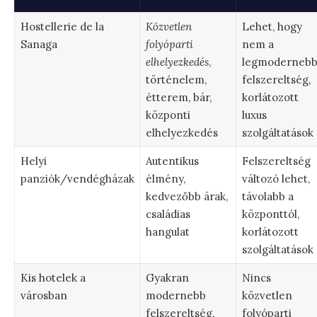
Hostellerie de la
Közvetlen
Lehet, hogy
Sanaga
folyóparti
nem a
elhelyezkedés
,
legmoderneb
történelem,
felszereltség,
étterem, bár,
korlátozott
központi
luxus
elhelyezkedés
szolgáltatások
Helyi
Autentikus
Felszereltség
panziók/vendégházak
élmény,
változó lehet,
kedvezőbb árak,
távolabb a
családias
központtól,
hangulat
korlátozott
szolgáltatások
Kis hotelek a
Gyakran
Nincs
városban
modernebb
közvetlen
felszereltség,
folyóparti