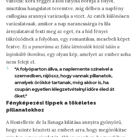
változik: kora reggel a köd fátyola borítja a folyót,
misztikus hangulatot teremtve, míg délben a napfény
csillogása arannyá varázsolja a vizet. Az esték különösen
varázslatosak, amikor a nap narancssárga és lila
árnyalataival festi meg az eget, és a híd fényei
tükröződnek a folyóban, egy romantikus, mesebeli képet
festve.
Ez a panoráma az Edéa látnivalók közül talán a
leginkább ikonikus
, egy olyan kép, amelyet az ember soha
nem felejt el.
"A folyóparton állva, a naplemente színeivel a
szemedben, rájössz, hogy vannak pillanatok,
amelyek örökké tartanak, még akkor is, ha
csupán egyetlen lélegzetvételnyi időre éled át
őket."
Fényképezési tippek a tökéletes
pillanatokhoz
A Hostellerie de la Sanaga kilátása annyira gyönyörű,
hogy szinte készteti az embert arra, hogy megörökítse