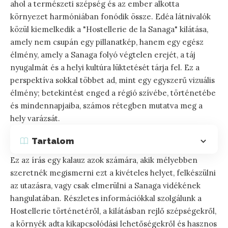
ahol a természeti szépség és az ember alkotta
környezet harmóniában fonódik össze. Edéa látnivalók
közül kiemelkedik a "Hostellerie de la Sanaga" kilátása,
amely nem csupán egy pillanatkép, hanem egy egész
élmény, amely a Sanaga folyó végtelen erejét, a táj
nyugalmát és a helyi kultúra lüktetését tárja fel. Ez a
perspektíva sokkal többet ad, mint egy egyszerű vizuális
élmény; betekintést enged a régió szívébe, történetébe
és mindennapjaiba, számos rétegben mutatva meg a
hely varázsát.
Tartalom
Ez az írás egy kalauz azok számára, akik mélyebben
szeretnék megismerni ezt a kivételes helyet, felkészülni
az utazásra, vagy csak elmerülni a Sanaga vidékének
hangulatában. Részletes információkkal szolgálunk a
Hostellerie történetéről, a kilátásban rejlő szépségekről,
a környék adta kikapcsolódási lehetőségekről és hasznos