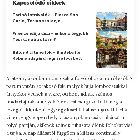
Kapcsolódó cikkek
Torinó látnivalók – Piazza San
Carlo, Torinó szalonja
Firenze időjárása – mikor a legjobb
Toszkánába utazni?
Billund látnivalók – Bindeballe
Købmandsgård régi szatócsbolt
A látvány azonban nem csak a folyóról és a hídról szól. A
part mentén sorakozó fák, melyek buja lombozatukkal
árnyékot vetnek a vízre, otthont adnak számos
madárfajnak, amelyek élénk csicsergése tölti meg a
levegőt. Időnként egy-egy kisebb halászhajó siklik el a
vízen, vagy éppen helyi asszonyok mossák ruháikat a
folyó partján, akiknek színes ruházata élénk foltokat visz
a tájba. A nap állásától függően a kilátás continually