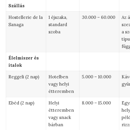
Szállás
Hostellerie de la
1 éjszaka,
30.000 – 60.000
Az 
Sanaga
standard
szez
szoba
a s
típu
füg
Élelmiszer és
italok
Reggeli (2 nap)
Hotelben
5.000 – 10.000
Káv
vagy helyi
gyü
étteremben
Ebéd (2 nap)
Helyi
8.000 – 15.000
Egy
étteremben
hely
vagy snack
péld
bárban
rizz