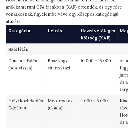
árak kameruni CFA frankban (XAF) értendők, és egy főre
vonatkoznak, figyelembe véve egy közepes kategóriájú
utazást.
Kategória
Leírás
Hozzávetőleges
Meg
költség (XAF)
Szállítás
Douala – Edéa
Busz vagy
10.000 – 15.000
Az 
(oda-vissza)
shared taxi
füg
járm
és a
tárg
Helyi közlekedés
Motoros taxi
2.000 – 5.000
Kis
Edéában
(okada)
távo
Hos
és a