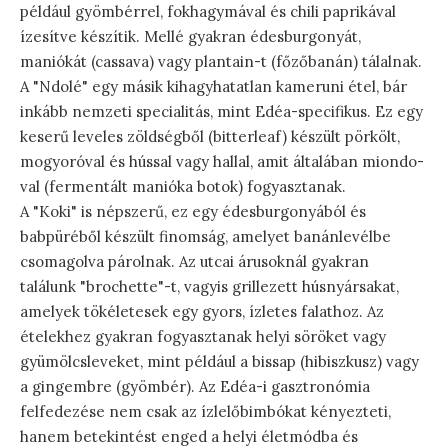
például gyömbérrel, fokhagymával és chili paprikával
ízesítve készítik. Mellé gyakran édesburgonyát,
maniókát (cassava) vagy plantain-t (főzőbanán) tálalnak.
A "Ndolé" egy másik kihagyhatatlan kameruni étel, bár
inkább nemzeti specialitás, mint Edéa-specifikus. Ez egy
keserű leveles zöldségből (bitterleaf) készült pörkölt,
mogyoróval és hússal vagy hallal, amit általában miondo-
val (fermentált manióka botok) fogyasztanak.
A "Koki" is népszerű, ez egy édesburgonyából és
babpüréből készült finomság, amelyet banánlevélbe
csomagolva párolnak. Az utcai árusoknál gyakran
találunk "brochette"-t, vagyis grillezett húsnyársakat,
amelyek tökéletesek egy gyors, ízletes falathoz. Az
ételekhez gyakran fogyasztanak helyi söröket vagy
gyümölcsleveket, mint például a bissap (hibiszkusz) vagy
a gingembre (gyömbér). Az Edéa-i gasztronómia
felfedezése nem csak az ízlelőbimbókat kényezteti,
hanem betekintést enged a helyi életmódba és