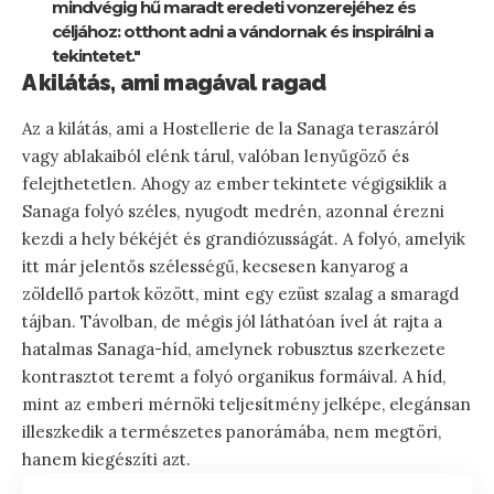
mindvégig hű maradt eredeti vonzerejéhez és
céljához: otthont adni a vándornak és inspirálni a
tekintetet."
A kilátás, ami magával ragad
Az a kilátás, ami a Hostellerie de la Sanaga teraszáról
vagy ablakaiból elénk tárul, valóban lenyűgöző és
felejthetetlen. Ahogy az ember tekintete végigsiklik a
Sanaga folyó széles, nyugodt medrén, azonnal érezni
kezdi a hely békéjét és grandiózusságát. A folyó, amelyik
itt már jelentős szélességű, kecsesen kanyarog a
zöldellő partok között, mint egy ezüst szalag a smaragd
tájban. Távolban, de mégis jól láthatóan ível át rajta a
hatalmas Sanaga-híd, amelynek robusztus szerkezete
kontrasztot teremt a folyó organikus formáival. A híd,
mint az emberi mérnöki teljesítmény jelképe, elegánsan
illeszkedik a természetes panorámába, nem megtöri,
hanem kiegészíti azt.