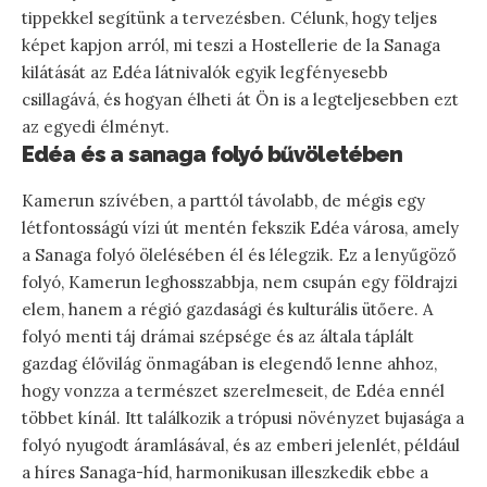
tippekkel segítünk a tervezésben. Célunk, hogy teljes
képet kapjon arról, mi teszi a Hostellerie de la Sanaga
kilátását az Edéa látnivalók egyik legfényesebb
csillagává, és hogyan élheti át Ön is a legteljesebben ezt
az egyedi élményt.
Edéa és a sanaga folyó bűvöletében
Kamerun szívében, a parttól távolabb, de mégis egy
létfontosságú vízi út mentén fekszik Edéa városa, amely
a Sanaga folyó ölelésében él és lélegzik. Ez a lenyűgöző
folyó, Kamerun leghosszabbja, nem csupán egy földrajzi
elem, hanem a régió gazdasági és kulturális ütőere. A
folyó menti táj drámai szépsége és az általa táplált
gazdag élővilág önmagában is elegendő lenne ahhoz,
hogy vonzza a természet szerelmeseit, de Edéa ennél
többet kínál. Itt találkozik a trópusi növényzet bujasága a
folyó nyugodt áramlásával, és az emberi jelenlét, például
a híres Sanaga-híd, harmonikusan illeszkedik ebbe a