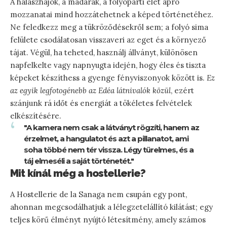
A halászhajók, a madarak, a folyóparti élet apró
mozzanatai mind hozzátehetnek a képed történetéhez.
Ne feledkezz meg a tükröződésekről sem; a folyó sima
felülete csodálatosan visszaveri az eget és a környező
tájat. Végül, ha teheted, használj állványt, különösen
napfelkelte vagy napnyugta idején, hogy éles és tiszta
képeket készíthess a gyenge fényviszonyok között is.
Ez
az egyik legfotogénebb az Edéa látnivalók közül
, ezért
szánjunk rá időt és energiát a tökéletes felvételek
elkészítésére.
"A kamera nem csak a látványt rögzíti, hanem az
érzelmet, a hangulatot és azt a pillanatot, ami
soha többé nem tér vissza. Légy türelmes, és a
táj elmeséli a saját történetét."
Mit kínál még a hostellerie?
A Hostellerie de la Sanaga nem csupán egy pont,
ahonnan megcsodálhatjuk a lélegzetelállító kilátást; egy
teljes körű élményt nyújtó létesítmény, amely számos