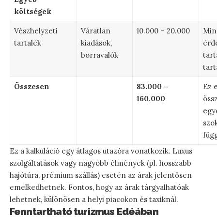
költségek
Vészhelyzeti
Váratlan
10.000 – 20.000
Min
tartalék
kiadások,
érd
borravalók
tart
tart
Összesen
83.000 –
Ez e
160.000
öss
egy
szo
függ
Ez a kalkuláció egy átlagos utazóra vonatkozik. Luxus
szolgáltatások vagy nagyobb élmények (pl. hosszabb
hajótúra, prémium szállás) esetén az árak jelentősen
emelkedhetnek. Fontos, hogy az árak tárgyalhatóak
lehetnek, különösen a helyi piacokon és taxiknál.
Fenntartható turizmus Edéában