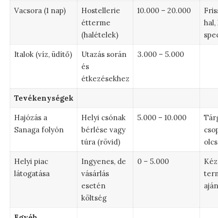
Vacsora (1 nap)
Hostellerie
10.000 – 20.000
Fris
étterme
hal,
(halételek)
spec
Italok (víz, üdítő)
Utazás során
3.000 – 5.000
és
étkezésekhez
Tevékenységek
Hajózás a
Helyi csónak
5.000 – 10.000
Tárg
Sanaga folyón
bérlése vagy
cso
túra (rövid)
olcs
Helyi piac
Ingyenes, de
0 – 5.000
Kéz
látogatása
vásárlás
ter
esetén
ajá
költség
Egyéb