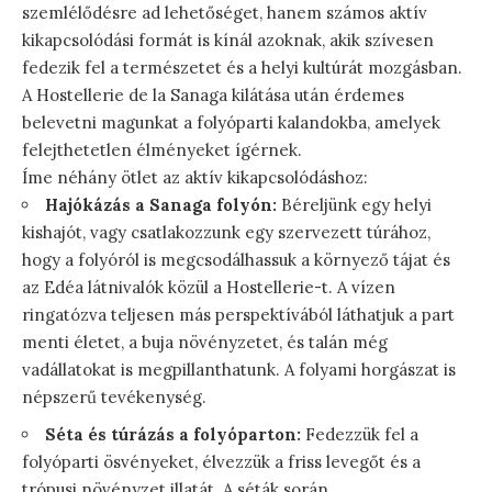
szemlélődésre ad lehetőséget, hanem számos aktív
kikapcsolódási formát is kínál azoknak, akik szívesen
fedezik fel a természetet és a helyi kultúrát mozgásban.
A Hostellerie de la Sanaga kilátása után érdemes
belevetni magunkat a folyóparti kalandokba, amelyek
felejthetetlen élményeket ígérnek.
Íme néhány ötlet az aktív kikapcsolódáshoz:
Hajókázás a Sanaga folyón:
Béreljünk egy helyi
kishajót, vagy csatlakozzunk egy szervezett túrához,
hogy a folyóról is megcsodálhassuk a környező tájat és
az Edéa látnivalók közül a Hostellerie-t. A vízen
ringatózva teljesen más perspektívából láthatjuk a part
menti életet, a buja növényzetet, és talán még
vadállatokat is megpillanthatunk. A folyami horgászat is
népszerű tevékenység.
Séta és túrázás a folyóparton:
Fedezzük fel a
folyóparti ösvényeket, élvezzük a friss levegőt és a
trópusi növényzet illatát. A séták során