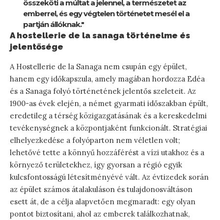
összeköti a múltat a jelennel, a természetet az
emberrel, és egy végtelen történetet mesél el a
partján állóknak."
A hostellerie de la sanaga történelme és
jelentősége
A Hostellerie de la Sanaga nem csupán egy épület,
hanem egy időkapszula, amely magában hordozza Edéa
és a Sanaga folyó történetének jelentős szeleteit. Az
1900-as évek elején, a német gyarmati időszakban épült,
eredetileg a térség közigazgatásának és a kereskedelmi
tevékenységnek a központjaként funkcionált. Stratégiai
elhelyezkedése a folyóparton nem véletlen volt;
lehetővé tette a könnyű hozzáférést a vízi utakhoz és a
környező területekhez, így gyorsan a régió egyik
kulcsfontosságú létesítményévé vált. Az évtizedek során
az épület számos átalakuláson és tulajdonosváltáson
esett át, de a célja alapvetően megmaradt: egy olyan
pontot biztosítani, ahol az emberek találkozhatnak,