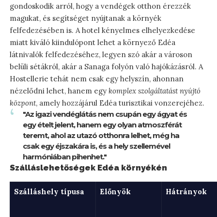
gondoskodik arról, hogy a vendégek otthon érezzék
magukat, és segítséget nyújtanak a környék
felfedezésében is. A hotel kényelmes elhelyezkedése
miatt kiváló kiindulópont lehet a környező Edéa
látnivalók felfedezéséhez, legyen szó akár a városon
belüli sétákról, akár a Sanaga folyón való hajókázásról. A
Hostellerie tehát nem csak egy helyszín, ahonnan
nézelődni lehet, hanem egy
komplex szolgáltatást nyújtó
központ
, amely hozzájárul Edéa turisztikai vonzerejéhez.
"Az igazi vendéglátás nem csupán egy ágyat és
egy ételt jelent, hanem egy olyan atmoszférát
teremt, ahol az utazó otthonra lelhet, még ha
csak egy éjszakára is, és a hely szellemével
harmóniában pihenhet."
Szálláslehetőségek Edéa környékén
Szálláshely típusa
Előnyök
Hátrányok