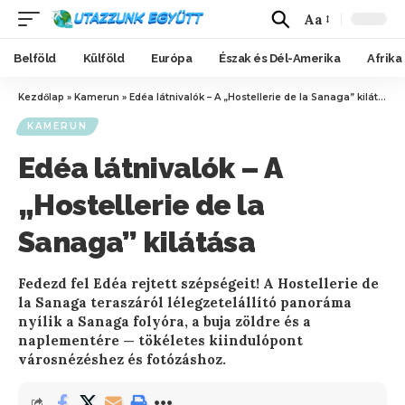
Aa
Belföld
Külföld
Európa
Észak és Dél-Amerika
Afrika
Kezdőlap
»
Kamerun
»
Edéa látnivalók – A „Hostellerie de la Sanaga” kilátása
KAMERUN
Edéa látnivalók – A
„Hostellerie de la
Sanaga” kilátása
Fedezd fel Edéa rejtett szépségeit! A Hostellerie de
la Sanaga teraszáról lélegzetelállító panoráma
nyílik a Sanaga folyóra, a buja zöldre és a
naplementére — tökéletes kiindulópont
városnézéshez és fotózáshoz.