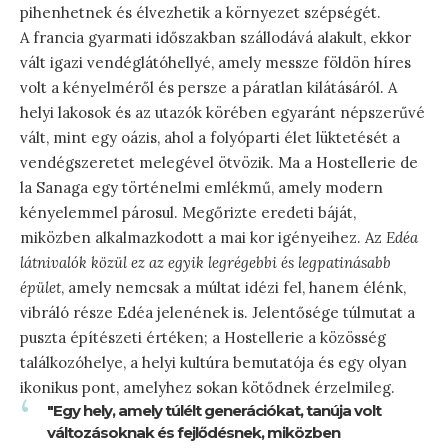
pihenhetnek és élvezhetik a környezet szépségét.
A francia gyarmati időszakban szállodává alakult, ekkor
vált igazi vendéglátóhellyé, amely messze földön híres
volt a kényelméről és persze a páratlan kilátásáról. A
helyi lakosok és az utazók körében egyaránt népszerűvé
vált, mint egy oázis, ahol a folyóparti élet lüktetését a
vendégszeretet melegével ötvözik. Ma a Hostellerie de
la Sanaga egy történelmi emlékmű, amely modern
kényelemmel párosul. Megőrizte eredeti báját,
miközben alkalmazkodott a mai kor igényeihez. Az
Edéa
látnivalók közül ez az egyik legrégebbi és legpatinásabb
épület
, amely nemcsak a múltat idézi fel, hanem élénk,
vibráló része Edéa jelenének is. Jelentősége túlmutat a
puszta építészeti értéken; a Hostellerie a közösség
találkozóhelye, a helyi kultúra bemutatója és egy olyan
ikonikus pont, amelyhez sokan kötődnek érzelmileg.
"Egy hely, amely túlélt generációkat, tanúja volt
változásoknak és fejlődésnek, miközben