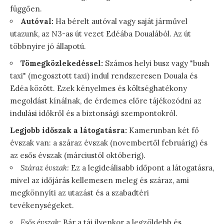
függően.
Autóval:
Ha bérelt autóval vagy saját járművel
utazunk, az N3-as út vezet Edéába Doualából. Az út
többnyire jó állapotú.
Tömegközlekedéssel:
Számos helyi busz vagy "bush
taxi" (megosztott taxi) indul rendszeresen Douala és
Edéa között. Ezek kényelmes és költséghatékony
megoldást kínálnak, de érdemes előre tájékozódni az
indulási időkről és a biztonsági szempontokról.
Legjobb időszak a látogatásra:
Kamerunban két fő
évszak van: a száraz évszak (novembertől februárig) és
az esős évszak (márciustól októberig).
Száraz évszak:
Ez a legideálisabb időpont a látogatásra,
mivel az időjárás kellemesen meleg és száraz, ami
megkönnyíti az utazást és a szabadtéri
tevékenységeket.
Esős évszak:
Bár a táj ilyenkor a legzöldebb és