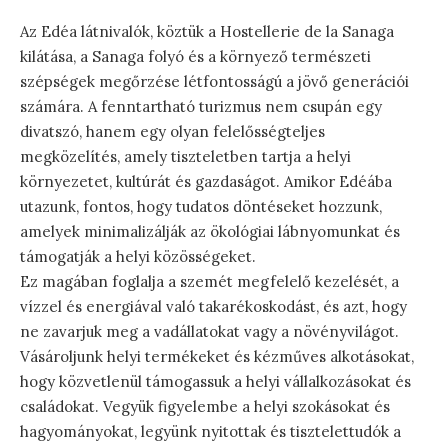
Az Edéa látnivalók, köztük a Hostellerie de la Sanaga
kilátása, a Sanaga folyó és a környező természeti
szépségek megőrzése létfontosságú a jövő generációi
számára. A fenntartható turizmus nem csupán egy
divatszó, hanem egy olyan felelősségteljes
megközelítés, amely tiszteletben tartja a helyi
környezetet, kultúrát és gazdaságot. Amikor Edéába
utazunk, fontos, hogy tudatos döntéseket hozzunk,
amelyek minimalizálják az ökológiai lábnyomunkat és
támogatják a helyi közösségeket.
Ez magában foglalja a szemét megfelelő kezelését, a
vízzel és energiával való takarékoskodást, és azt, hogy
ne zavarjuk meg a vadállatokat vagy a növényvilágot.
Vásároljunk helyi termékeket és kézműves alkotásokat,
hogy közvetlenül támogassuk a helyi vállalkozásokat és
családokat. Vegyük figyelembe a helyi szokásokat és
hagyományokat, legyünk nyitottak és tisztelettudók a