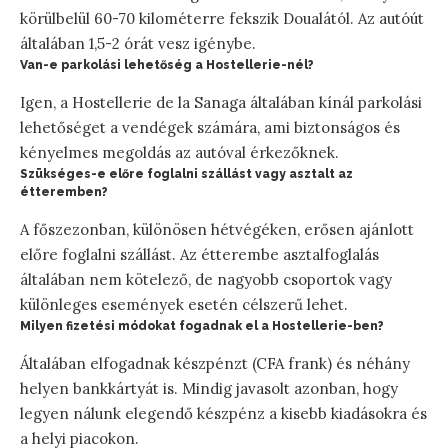
körülbelül 60-70 kilométerre fekszik Doualától. Az autóút
általában 1,5-2 órát vesz igénybe.
Van-e parkolási lehetőség a Hostellerie-nél?
Igen, a Hostellerie de la Sanaga általában kínál parkolási
lehetőséget a vendégek számára, ami biztonságos és
kényelmes megoldás az autóval érkezőknek.
Szükséges-e előre foglalni szállást vagy asztalt az
étteremben?
A főszezonban, különösen hétvégéken, erősen ajánlott
előre foglalni szállást. Az étterembe asztalfoglalás
általában nem kötelező, de nagyobb csoportok vagy
különleges események esetén célszerű lehet.
Milyen fizetési módokat fogadnak el a Hostellerie-ben?
Általában elfogadnak készpénzt (CFA frank) és néhány
helyen bankkártyát is. Mindig javasolt azonban, hogy
legyen nálunk elegendő készpénz a kisebb kiadásokra és
a helyi piacokon.