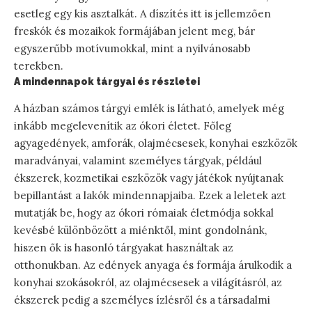
esetleg egy kis asztalkát. A díszítés itt is jellemzően
freskók és mozaikok formájában jelent meg, bár
egyszerűbb motívumokkal, mint a nyilvánosabb
terekben.
A mindennapok tárgyai és részletei
A házban számos tárgyi emlék is látható, amelyek még
inkább megelevenítik az ókori életet. Főleg
agyagedények, amforák, olajmécsesek, konyhai eszközök
maradványai, valamint személyes tárgyak, például
ékszerek, kozmetikai eszközök vagy játékok nyújtanak
bepillantást a lakók mindennapjaiba. Ezek a leletek azt
mutatják be, hogy az ókori rómaiak életmódja sokkal
kevésbé különbözött a miénktől, mint gondolnánk,
hiszen ők is hasonló tárgyakat használtak az
otthonukban. Az edények anyaga és formája árulkodik a
konyhai szokásokról, az olajmécsesek a világításról, az
ékszerek pedig a személyes ízlésről és a társadalmi