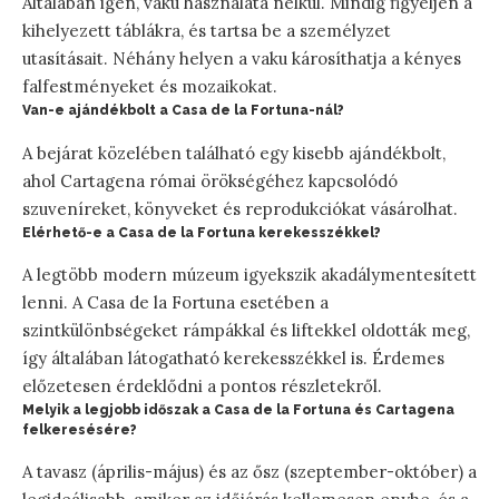
Általában igen, vaku használata nélkül. Mindig figyeljen a
kihelyezett táblákra, és tartsa be a személyzet
utasításait. Néhány helyen a vaku károsíthatja a kényes
falfestményeket és mozaikokat.
Van-e ajándékbolt a Casa de la Fortuna-nál?
A bejárat közelében található egy kisebb ajándékbolt,
ahol Cartagena római örökségéhez kapcsolódó
szuveníreket, könyveket és reprodukciókat vásárolhat.
Elérhető-e a Casa de la Fortuna kerekesszékkel?
A legtöbb modern múzeum igyekszik akadálymentesített
lenni. A Casa de la Fortuna esetében a
szintkülönbségeket rámpákkal és liftekkel oldották meg,
így általában látogatható kerekesszékkel is. Érdemes
előzetesen érdeklődni a pontos részletekről.
Melyik a legjobb időszak a Casa de la Fortuna és Cartagena
felkeresésére?
A tavasz (április-május) és az ősz (szeptember-október) a