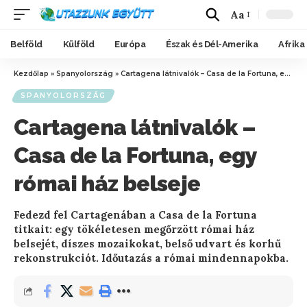
Aa
Belföld
Külföld
Európa
Észak és Dél-Amerika
Afrika
Kezdőlap
»
Spanyolország
»
Cartagena látnivalók – Casa de la Fortuna, egy római ház belseje
SPANYOLORSZÁG
Cartagena látnivalók –
Casa de la Fortuna, egy
római ház belseje
Fedezd fel Cartagenában a Casa de la Fortuna
titkait: egy tökéletesen megőrzött római ház
belsejét, díszes mozaikokat, belső udvart és korhű
rekonstrukciót. Időutazás a római mindennapokba.