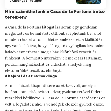
„Alkonyat” földjén
Mire számíthatunk a Casa de la Fortuna belső
tereiben?
A Casa de la Fortuna látogatása során egy gondosan
megőrzött és bemutatott otthonba léphetünk be, ahol
minden részlet a római életre emlékeztet. A kiállítótér
úgy van kialakítva, hogy a látogató egy logikus útvonalon
haladva ismerhesse meg a ház különböző részeit és
funkcióit. A bemutató interaktív elemeket is tartalmaz,
például hanghatásokat és videókat, amelyek még
életszerűbbé teszik az élményt.
A bejárat és az
atrium
világa
A római házak központi tere az
atrium
volt, amely a
bejárat utáni első, nyitott udvar, gyakran tetővel fedett
részekkel körülvéve. A Casa de la Fortuna esetében is ez
volt a fogadótér, ahol a vendégek először gyűltek össze.
Az
atrium
közepén helyezkedett el az
impluvium
, egy