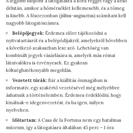
A legjobb időpont a látogatásra a kora reggel vagy a késő
délután, amikor a hőmérséklet kellemesebb, és a tömeg
is kisebb. A főszezonban (július-augusztus) számítani kell
nagyobb látogatószámra.
Belépőjegyek:
Érdemes előre tájékozódni a
nyitvatartásról és a belépődíjakról, amelyekről bővebben
a következő szakaszban lesz szó. Lehetőség van
kombinált jegyek vásárlására is, amelyek más római
látnivalókra is érvényesek. Ez gyakran
költséghatékonyabb megoldás.
Vezetett túrák:
Bár a kiállítás önmagában is
informatív, egy szakértő vezetésével még mélyebbre
áshatunk a történelemben. Érdemes érdeklődni, hogy
kínálnak-e idegenvezetést, és ha igen, milyen
nyelveken.
Időtartam:
A Casa de la Fortuna nem egy hatalmas
múzeum, így a látogatásra általában 45 perc – 1 óra