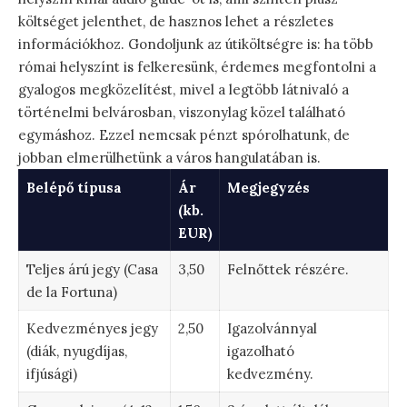
költséget jelenthet, de hasznos lehet a részletes
információkhoz. Gondoljunk az útiköltségre is: ha több
római helyszínt is felkeresünk, érdemes megfontolni a
gyalogos megközelítést, mivel a legtöbb látnivaló a
történelmi belvárosban, viszonylag közel található
egymáshoz. Ezzel nemcsak pénzt spórolhatunk, de
jobban elmerülhetünk a város hangulatában is.
Belépő típusa
Ár
Megjegyzés
(kb.
EUR)
Teljes árú jegy (Casa
3,50
Felnőttek részére.
de la Fortuna)
Kedvezményes jegy
2,50
Igazolvánnyal
(diák, nyugdíjas,
igazolható
ifjúsági)
kedvezmény.