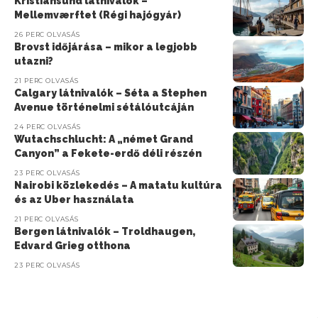
Kristiansund látnivalók –
Mellemværftet (Régi hajógyár)
26 PERC OLVASÁS
Brovst időjárása – mikor a legjobb
utazni?
21 PERC OLVASÁS
Calgary látnivalók – Séta a Stephen
Avenue történelmi sétálóutcáján
24 PERC OLVASÁS
Wutachschlucht: A „német Grand
Canyon” a Fekete-erdő déli részén
23 PERC OLVASÁS
Nairobi közlekedés – A matatu kultúra
és az Uber használata
21 PERC OLVASÁS
Bergen látnivalók – Troldhaugen,
Edvard Grieg otthona
23 PERC OLVASÁS