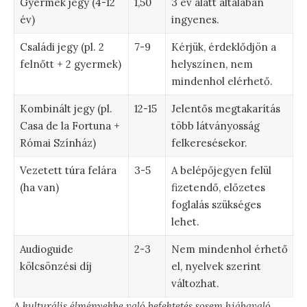
Gyermek jegy (4-12
1,50
3 év alatt általában
év)
ingyenes.
Családi jegy (pl. 2
7-9
Kérjük, érdeklődjön a
felnőtt + 2 gyermek)
helyszínen, nem
mindenhol elérhető.
Kombinált jegy (pl.
12-15
Jelentős megtakarítás
Casa de la Fortuna +
több látványosság
Római Színház)
felkeresésekor.
Vezetett túra felára
3-5
A belépőjegyen felül
(ha van)
fizetendő, előzetes
foglalás szükséges
lehet.
Audioguide
2-3
Nem mindenhol érhető
kölcsönzési díj
el, nyelvek szerint
változhat.
A kulturális élményekbe való befektetés sosem hiábavaló,