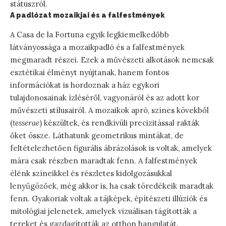
státuszról.
A padlózat mozaikjai és a falfestmények
A Casa de la Fortuna egyik legkiemelkedőbb
látványossága a mozaikpadló és a falfestmények
megmaradt részei. Ezek a művészeti alkotások nemcsak
esztétikai élményt nyújtanak, hanem fontos
információkat is hordoznak a ház egykori
tulajdonosainak ízléséről, vagyonáról és az adott kor
művészeti stílusairól. A mozaikok apró, színes kövekből
(
tesserae
) készültek, és rendkívüli precizitással rakták
őket össze. Láthatunk geometrikus mintákat, de
feltételezhetően figurális ábrázolások is voltak, amelyek
mára csak részben maradtak fenn. A falfestmények
élénk színeikkel és részletes kidolgozásukkal
lenyűgözőek, még akkor is, ha csak töredékeik maradtak
fenn. Gyakoriak voltak a tájképek, építészeti illúziók és
mitológiai jelenetek, amelyek vizuálisan tágították a
tereket és gazdagították az otthon hangulatát.