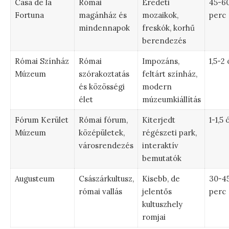
Casa de la
Római
Eredeti
45-6
Fortuna
magánház és
mozaikok,
perc
mindennapok
freskók, korhű
berendezés
Római Színház
Római
Impozáns,
1,5-2 
Múzeum
szórakoztatás
feltárt színház,
és közösségi
modern
élet
múzeumkiállítás
Fórum Kerület
Római fórum,
Kiterjedt
1-1,5 
Múzeum
középületek,
régészeti park,
városrendezés
interaktív
bemutatók
Augusteum
Császárkultusz,
Kisebb, de
30-4
római vallás
jelentős
perc
kultuszhely
romjai