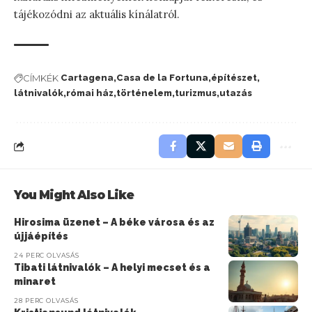
tájékozódni az aktuális kínálatról.
CÍMKÉK
Cartagena
Casa de la Fortuna
építészet
látnivalók
római ház
történelem
turizmus
utazás
You Might Also Like
Hirosima üzenet – A béke városa és az
újjáépítés
24 PERC OLVASÁS
Tibati látnivalók – A helyi mecset és a
minaret
28 PERC OLVASÁS