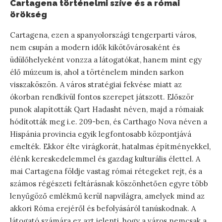
Cartagena történelmi szíve és a római
örökség
Cartagena, ezen a spanyolországi tengerparti város,
nem csupán a modern idők kikötővárosaként és
üdülőhelyeként vonzza a látogatókat, hanem mint egy
élő múzeum is, ahol a történelem minden sarkon
visszaköszön. A város stratégiai fekvése miatt az
ókorban rendkívül fontos szerepet játszott. Először
punok alapították Qart Hadasht néven, majd a rómaiak
hódították meg i.e. 209-ben, és Carthago Nova néven a
Hispánia provincia egyik legfontosabb központjává
emelték. Ekkor élte virágkorát, hatalmas építményekkel,
élénk kereskedelemmel és gazdag kulturális élettel. A
mai Cartagena földje vastag római rétegeket rejt, és a
számos régészeti feltárásnak köszönhetően egyre több
lenyűgöző emlékmű kerül napvilágra, amelyek mind az
akkori Róma erejéről és befolyásáról tanúskodnak. A
látogató számára ez azt jelenti, hogy a város nemcsak a