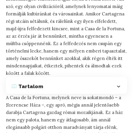
szó, egy olyan civilizációról, amelynek lenyomatai máig
formálják kultúránkat és városainkat. Amikor Cartagena
régi utcáin sétálunk, és rálelünk egy ilyen elfeledett,
majd újra felfedezett kincsre, mint a Casa de la Fortuna,
az az érzés jár át bennünket, mintha egyenesen a
múltba csöppennénk. Ez a felfedezés nem csupán egy
történelmi lecke, hanem egy mélyen emberi tapasztalat,
amely összeköt bennünket azokkal, akik régen élték itt
mindennapjaikat, étkeztek, pihentek és álmodtak ezek
között a falak között.
Tartalom
A Casa de la Fortuna, melynek neve is sokatmondó – a
Szerencse Háza –, egy apró, mégis annál jelentősebb
darabja Cartagena gazdag római mozaikjának. Ez a ház
nem egy palota, hanem egy átlagosabb, ám annál
elegánsabb polgári otthon maradványait tárja elénk,