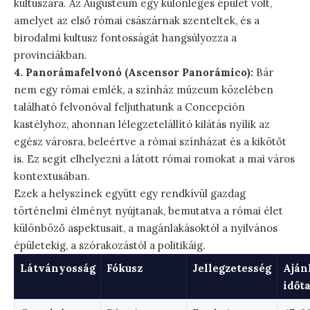
kultuszára. Az Augusteum egy különleges épület volt,
amelyet az első római császárnak szenteltek, és a
birodalmi kultusz fontosságát hangsúlyozza a
provinciákban.
4. Panorámafelvonó (Ascensor Panorámico):
Bár
nem egy római emlék, a színház múzeum közelében
található felvonóval feljuthatunk a Concepción
kastélyhoz, ahonnan lélegzetelállító kilátás nyílik az
egész városra, beleértve a római színházat és a kikötőt
is. Ez segít elhelyezni a látott római romokat a mai város
kontextusában.
Ezek a helyszínek együtt egy rendkívül gazdag
történelmi élményt nyújtanak, bemutatva a római élet
különböző aspektusait, a magánlakásoktól a nyilvános
épületekig, a szórakozástól a politikáig.
Látványosság
Fókusz
Jellegzetesség
Aján
időt