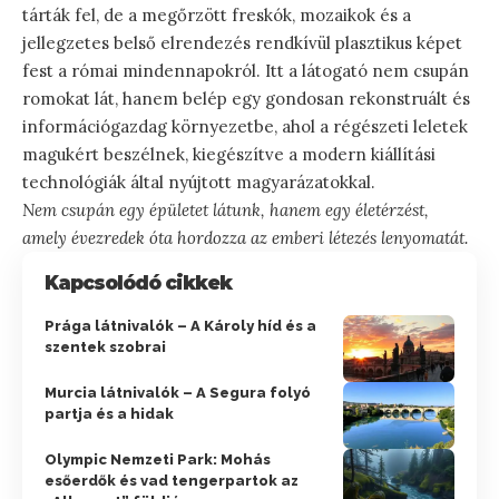
tárták fel, de a megőrzött freskók, mozaikok és a
jellegzetes belső elrendezés rendkívül plasztikus képet
fest a római mindennapokról. Itt a látogató nem csupán
romokat lát, hanem belép egy gondosan rekonstruált és
információgazdag környezetbe, ahol a régészeti leletek
magukért beszélnek, kiegészítve a modern kiállítási
technológiák által nyújtott magyarázatokkal.
Nem csupán egy épületet látunk, hanem egy életérzést,
amely évezredek óta hordozza az emberi létezés lenyomatát.
Kapcsolódó cikkek
Prága látnivalók – A Károly híd és a
szentek szobrai
Murcia látnivalók – A Segura folyó
partja és a hidak
Olympic Nemzeti Park: Mohás
esőerdők és vad tengerpartok az