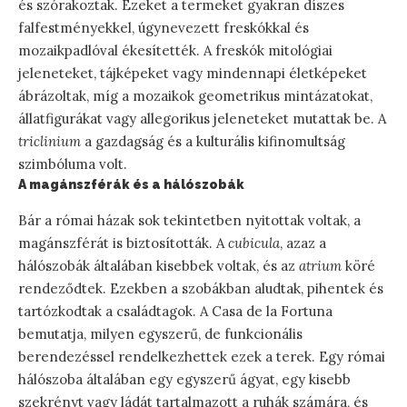
és szórakoztak. Ezeket a termeket gyakran díszes
falfestményekkel, úgynevezett freskókkal és
mozaikpadlóval ékesítették. A freskók mitológiai
jeleneteket, tájképeket vagy mindennapi életképeket
ábrázoltak, míg a mozaikok geometrikus mintázatokat,
állatfigurákat vagy allegorikus jeleneteket mutattak be. A
triclinium
a gazdagság és a kulturális kifinomultság
szimbóluma volt.
A magánszférák és a hálószobák
Bár a római házak sok tekintetben nyitottak voltak, a
magánszférát is biztosították. A
cubicula
, azaz a
hálószobák általában kisebbek voltak, és az
atrium
köré
rendeződtek. Ezekben a szobákban aludtak, pihentek és
tartózkodtak a családtagok. A Casa de la Fortuna
bemutatja, milyen egyszerű, de funkcionális
berendezéssel rendelkezhettek ezek a terek. Egy római
hálószoba általában egy egyszerű ágyat, egy kisebb
szekrényt vagy ládát tartalmazott a ruhák számára, és