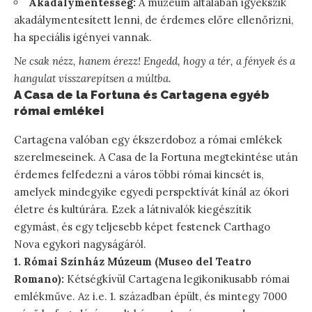
Akadálymentesség:
A múzeum általában igyekszik
akadálymentesített lenni, de érdemes előre ellenőrizni,
ha speciális igényei vannak.
Ne csak nézz, hanem érezz! Engedd, hogy a tér, a fények és a
hangulat visszarepítsen a múltba.
A Casa de la Fortuna és Cartagena egyéb
római emlékei
Cartagena valóban egy ékszerdoboz a római emlékek
szerelmeseinek. A Casa de la Fortuna megtekintése után
érdemes felfedezni a város többi római kincsét is,
amelyek mindegyike egyedi perspektívát kínál az ókori
életre és kultúrára. Ezek a látnivalók kiegészítik
egymást, és egy teljesebb képet festenek Carthago
Nova egykori nagyságáról.
1. Római Színház Múzeum (Museo del Teatro
Romano):
Kétségkívül Cartagena legikonikusabb római
emlékműve. Az i.e. 1. században épült, és mintegy 7000