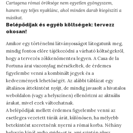
Cartagena római öröksége nem egyetlen gyöngyszem,
hanem egy teljes nyaklánc, ahol minden darab kiegészíti a
másikat.
Belépődíjak és egyéb költségek: tervezz
okosan!
Amikor egy történelmi látványosságot látogatunk meg,
mindig fontos előre tájékozódni a várható költségekről,
hogy a tervezés zökkenőmentes legyen. A Casa de la
Fortuna árai viszonylag mérsékeltek, de érdemes
figyelembe venni a kombinált jegyek és a
kedvezmények lehetőségét. Az alábbi táblázat egy
általános áttekintést nyújt, de mindig javasolt a hivatalos
weboldalon (vagy a helyszínen) ellenőrizni az aktuális
árakat, mivel ezek változhatnak.
A belépődíjak mellett érdemes figyelembe venni az
esetleges vezetett túrák árát, különösen, ha mélyebb
betekintést szeretnénk nyerni a római korba. Néhány
helyszín kínál audio guide-ot is, ami szintén plusz