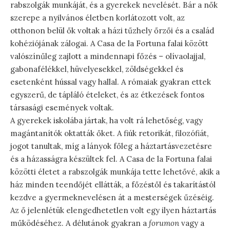
rabszolgák munkáját, és a gyerekek nevelését. Bár a nők
szerepe a nyilvános életben korlátozott volt, az
otthonon belül ők voltak a házi tűzhely őrzői és a család
kohéziójának zálogai. A Casa de la Fortuna falai között
valószínűleg zajlott a mindennapi főzés – olívaolajjal,
gabonafélékkel, hüvelyesekkel, zöldségekkel és
esetenként hússal vagy hallal. A rómaiak gyakran ettek
egyszerű, de tápláló ételeket, és az étkezések fontos
társasági események voltak.
A gyerekek iskolába jártak, ha volt rá lehetőség, vagy
magántanítók oktatták őket. A fiúk retorikát, filozófiát,
jogot tanultak, míg a lányok főleg a háztartásvezetésre
és a házasságra készültek fel. A Casa de la Fortuna falai
közötti életet a rabszolgák munkája tette lehetővé, akik a
ház minden teendőjét ellátták, a főzéstől és takarítástól
kezdve a gyermeknevelésen át a mesterségek űzéséig.
Az ő jelenlétük elengedhetetlen volt egy ilyen háztartás
működéséhez. A délutánok gyakran a
forumon
vagy a