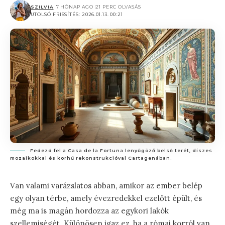
SZILVIA
7 HÓNAP AGO
21 PERC OLVASÁS
UTOLSÓ FRISSÍTÉS: 2026.01.13. 00:21
Fedezd fel a Casa de la Fortuna lenyűgöző belső terét, díszes
mozaikokkal és korhű rekonstrukcióval Cartagenában.
Van valami varázslatos abban, amikor az ember belép
egy olyan térbe, amely évezredekkel ezelőtt épült, és
még ma is magán hordozza az egykori lakók
szellemiségét. Különösen igaz ez, ha a római korról van