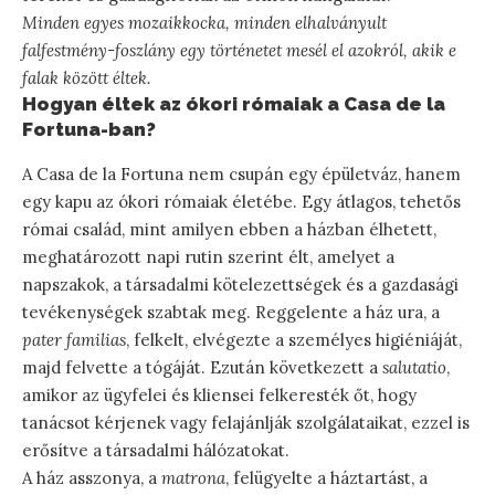
Minden egyes mozaikkocka, minden elhalványult
falfestmény-foszlány egy történetet mesél el azokról, akik e
falak között éltek.
Hogyan éltek az ókori rómaiak a Casa de la
Fortuna-ban?
A Casa de la Fortuna nem csupán egy épületváz, hanem
egy kapu az ókori rómaiak életébe. Egy átlagos, tehetős
római család, mint amilyen ebben a házban élhetett,
meghatározott napi rutin szerint élt, amelyet a
napszakok, a társadalmi kötelezettségek és a gazdasági
tevékenységek szabtak meg. Reggelente a ház ura, a
pater familias
, felkelt, elvégezte a személyes higiéniáját,
majd felvette a tógáját. Ezután következett a
salutatio
,
amikor az ügyfelei és kliensei felkeresték őt, hogy
tanácsot kérjenek vagy felajánlják szolgálataikat, ezzel is
erősítve a társadalmi hálózatokat.
A ház asszonya, a
matrona
, felügyelte a háztartást, a