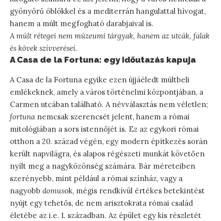
gyönyörű öblökkel és a mediterrán hangulattal hívogat,
hanem a múlt megfogható darabjaival is.
A múlt rétegei nem múzeumi tárgyak, hanem az utcák, falak
és kövek szívverései.
A Casa de la Fortuna: egy időutazás kapuja
A Casa de la Fortuna egyike ezen újjáéledt múltbeli
emlékeknek, amely a város történelmi központjában, a
Carmen utcában található. A névválasztás nem véletlen;
fortuna
nemcsak szerencsét jelent, hanem a római
mitológiában a sors istennőjét is. Ez az egykori római
otthon a 20. század végén, egy modern építkezés során
került napvilágra, és alapos régészeti munkát követően
nyílt meg a nagyközönség számára. Bár méreteiben
szerényebb, mint például a római színház, vagy a
nagyobb
domus
ok, mégis rendkívül értékes betekintést
nyújt egy tehetős, de nem arisztokrata római család
életébe az i.e. 1. században. Az épület egy kis részletét