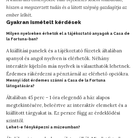
hiszen a megszerzett tudás és a látott szépség gazdagítja az
ember lelkét.
Gyakran ismételt kérdések
Milyen nyelveken érhetők el a tájékoztató anyagok a Casa de
la Fortuna-ban?
A kiállítási panelek és a tájékoztató füzetek általában
spanyol és angol nyelven is elérhetők. Néhány
interaktív kijelzőn más nyelvek is választhatók lehetnek.
Érdemes rákérdezni a pénztárnál az elérhető opciókra.
Mennyi időt érdemes szánni a Casa de la Fortuna
látogatására?
Általában 45 perc – 1 óra elegendő a ház alapos
megtekintésére, beleértve az interaktív elemeket és a
kiállított tárgyakat is. Ez persze függ az érdeklődési
szinttől.
Lehet-e fényképezni a múzeumban?