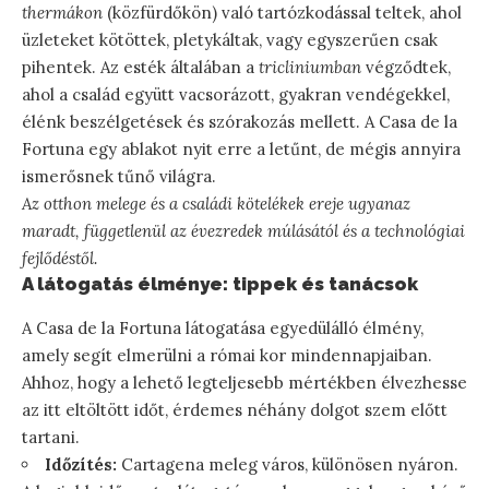
thermákon
(közfürdőkön) való tartózkodással teltek, ahol
üzleteket kötöttek, pletykáltak, vagy egyszerűen csak
pihentek. Az esték általában a
tricliniumban
végződtek,
ahol a család együtt vacsorázott, gyakran vendégekkel,
élénk beszélgetések és szórakozás mellett. A Casa de la
Fortuna egy ablakot nyit erre a letűnt, de mégis annyira
ismerősnek tűnő világra.
Az otthon melege és a családi kötelékek ereje ugyanaz
maradt, függetlenül az évezredek múlásától és a technológiai
fejlődéstől.
A látogatás élménye: tippek és tanácsok
A Casa de la Fortuna látogatása egyedülálló élmény,
amely segít elmerülni a római kor mindennapjaiban.
Ahhoz, hogy a lehető legteljesebb mértékben élvezhesse
az itt eltöltött időt, érdemes néhány dolgot szem előtt
tartani.
Időzítés:
Cartagena meleg város, különösen nyáron.