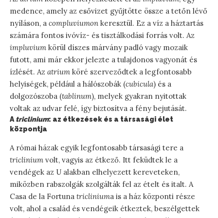
medence, amely az esővizet gyűjtötte össze a tetőn lévő
nyíláson, a
compluviumon
keresztül. Ez a víz a háztartás
számára fontos ivóvíz- és tisztálkodási forrás volt. Az
impluvium
körül díszes márvány padló vagy mozaik
futott, ami már ekkor jelezte a tulajdonos vagyonát és
ízlését. Az
atrium
köré szerveződtek a legfontosabb
helyiségek, például a hálószobák (
cubicula
) és a
dolgozószoba (
tablinum
), melyek gyakran nyitottak
voltak az udvar felé, így biztosítva a fény bejutását.
A
triclinium
: az étkezések és a társasági élet
központja
A római házak egyik legfontosabb társasági tere a
triclinium
volt, vagyis az étkező. Itt feküdtek le a
vendégek az U alakban elhelyezett kereveteken,
miközben rabszolgák szolgálták fel az ételt és italt. A
Casa de la Fortuna
triclinium
a is a ház központi része
volt, ahol a család és vendégeik étkeztek, beszélgettek