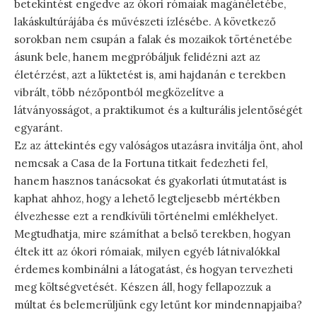
betekintést engedve az ókori rómaiak magánéletébe,
lakáskultúrájába és művészeti ízlésébe. A következő
sorokban nem csupán a falak és mozaikok történetébe
ásunk bele, hanem megpróbáljuk felidézni azt az
életérzést, azt a lüktetést is, ami hajdanán e terekben
vibrált, több nézőpontból megközelítve a
látványosságot, a praktikumot és a kulturális jelentőségét
egyaránt.
Ez az áttekintés egy valóságos utazásra invitálja önt, ahol
nemcsak a Casa de la Fortuna titkait fedezheti fel,
hanem hasznos tanácsokat és gyakorlati útmutatást is
kaphat ahhoz, hogy a lehető legteljesebb mértékben
élvezhesse ezt a rendkívüli történelmi emlékhelyet.
Megtudhatja, mire számíthat a belső terekben, hogyan
éltek itt az ókori rómaiak, milyen egyéb látnivalókkal
érdemes kombinálni a látogatást, és hogyan tervezheti
meg költségvetését. Készen áll, hogy fellapozzuk a
múltat és belemerüljünk egy letűnt kor mindennapjaiba?