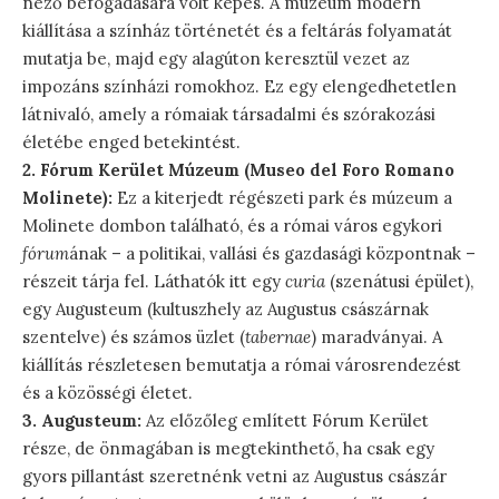
néző befogadására volt képes. A múzeum modern
kiállítása a színház történetét és a feltárás folyamatát
mutatja be, majd egy alagúton keresztül vezet az
impozáns színházi romokhoz. Ez egy elengedhetetlen
látnivaló, amely a rómaiak társadalmi és szórakozási
életébe enged betekintést.
2. Fórum Kerület Múzeum (Museo del Foro Romano
Molinete):
Ez a kiterjedt régészeti park és múzeum a
Molinete dombon található, és a római város egykori
fórum
ának – a politikai, vallási és gazdasági központnak –
részeit tárja fel. Láthatók itt egy
curia
(szenátusi épület),
egy Augusteum (kultuszhely az Augustus császárnak
szentelve) és számos üzlet (
tabernae
) maradványai. A
kiállítás részletesen bemutatja a római városrendezést
és a közösségi életet.
3. Augusteum:
Az előzőleg említett Fórum Kerület
része, de önmagában is megtekinthető, ha csak egy
gyors pillantást szeretnénk vetni az Augustus császár