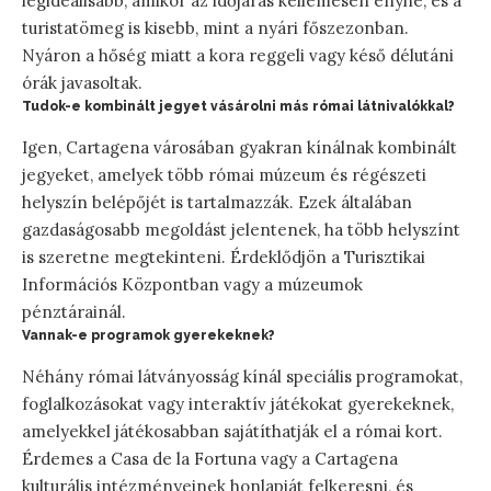
legideálisabb, amikor az időjárás kellemesen enyhe, és a
turistatömeg is kisebb, mint a nyári főszezonban.
Nyáron a hőség miatt a kora reggeli vagy késő délutáni
órák javasoltak.
Tudok-e kombinált jegyet vásárolni más római látnivalókkal?
Igen, Cartagena városában gyakran kínálnak kombinált
jegyeket, amelyek több római múzeum és régészeti
helyszín belépőjét is tartalmazzák. Ezek általában
gazdaságosabb megoldást jelentenek, ha több helyszínt
is szeretne megtekinteni. Érdeklődjön a Turisztikai
Információs Központban vagy a múzeumok
pénztárainál.
Vannak-e programok gyerekeknek?
Néhány római látványosság kínál speciális programokat,
foglalkozásokat vagy interaktív játékokat gyerekeknek,
amelyekkel játékosabban sajátíthatják el a római kort.
Érdemes a Casa de la Fortuna vagy a Cartagena
kulturális intézményeinek honlapját felkeresni, és