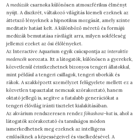
A
medúzák
csarnoka különösen atmoszférikus élményt
nyújt. A diszkrét, váltakozó világítás kiemeli ezeknek az
áttetsző lényeknek a hipnotikus mozgását, amely szinte
meditatív hatást kelt. A különböző méretű és formájú
medúzák bemutatása rávilágít arra, milyen sokféleség
jellemzi ezeket az ősi élőlényeket.
Az Interactive Aquarium egyik csúcspontja az
interaktív
medencék
sorozata. Itt a látogatók, különösen a gyerekek,
közvetlenül érintkezhetnek bizonyos tengeri állatokkal,
mint például a tengeri csillagok, tengeri uborkák és
rákok. A szakképzett személyzet felügyelete mellett ez a
közvetlen tapasztalat nemcsak szórakoztató, hanem
oktató jellegű is, segítve a fiatalabb generációkat a
tengeri élővilág iránti tisztelet kialakításában.
Az akvárium rendszeresen rendez
fókashow-kat
is, ahol a
látogatók szórakoztató és tanulságos módon
ismerkedhetnek meg ezeknek az intelligens
emlősöknek a képességeivel és viselkedésével. A