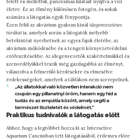
felett és mellettük, panorámás kilátást nyújtva a vízi
életre. Ez az élmény különösen fotogén, és sokak
számára a látogatás egyik fénypontja.
Ezen felül az akvárium gyakran kínál
idegenvezetéses
túrákat
is, amelyek során a látogatók mélyebb
betekintést nyerhetnek az egyes fajok életébe, az
akvárium működésébe és a tengeri környezetvédelmi
erőfeszítésekbe. Az idegenvezetők szakértelmükkel és
szenvedélyükkel teszik még gazdagabbá az élményt,
válaszolva a felmerülő kérdésekre és elmesélve
érdekességeket, amelyek a táblákon nem szerepelnek.
„Az állatokkal való közvetlen interakció nem
csupán egy pillanatnyi öröm, hanem egy híd a
tudás és az empátia között, amely segíti a
természet tiszteletét és védelmét.”
Praktikus tudnivalók a látogatás előtt
Ahhoz, hogy a legtöbbet hozza ki az Interactive
Aquarium Cancúnban tett látogatásából, érdemes előre