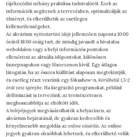
tájékozódni néhány praktikus tudnivalóról. Ezek az
információk segítenek a tervezésben, optimalizálják az
élményt, és elkerülhetik az esetleges
kellemetlenségeket.
Az akvárium
nyitvatartási ideje
jellemzően naponta 10:00
órától 18:00 óráig tart, de mindig javasolt a hivatalos
weboldalon vagy a helyi információs pontokon
ellenőrizni az aktuális időpontokat, különösen
ünnepnapokon vagy főszezonon kívül. Egy átlagos
látogatás, ha az összes kiállítást alaposan megtekintjük,
és esetleg részt veszünk egy fókashow-n,
körülbelül 1,5-2
órát vesz igénybe
. Ha kiegészítő programokat, például
delfinúszást is tervezünk, az természetesen
meghosszabbítja az eltöltött időt.
A
belépőjegyek
megvásárolhatók a helyszínen, az
akvárium bejáratánál, de gyakran kedvezőbb és
kényelmesebb megoldás az
online vásárlás
. Az online
jegyek gyakran olcsóbbak lehetnek, és elkerülhető velük