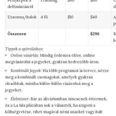
Fényképek a
1 csomag
$60
$60
O
delfinúszásról
d
Uzsonna/italok
4 fő
$10
$40
A
p
Összesen
$296
B
k
Tippek a spóroláshoz:
Online vásárlás:
Mindig érdemes előre, online
megvásárolni a jegyeket, gyakran kedvezőbb áron.
Kombinált jegyek:
Ha több programot is tervez, nézze
meg a kombinált csomagokat, amelyek gyakran
olcsóbbak, mintha külön-külön vásárolná meg a
jegyeket.
Élelmiszer:
Bár az akváriumban nincsenek éttermek,
és a La Isla plázában sok a választék, ha szigorú a
költségvetése, vihet magával némi snacket vagy italt