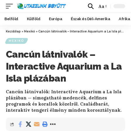
Aa
Belföld
Külföld
Európa
Észak és Dél-Amerika
Afrika
Kezdőlap
»
Mexikó
»
Cancún látnivalók – Interactive Aquarium a La Isla plázában
MEXIKÓ
Cancún látnivalók –
Interactive Aquarium a La
Isla plázában
Cancún látnivalók: Interactive Aquarium a La Isla
plázában — simogatható medencék, delfines
programok és korallok közelről. Családbarát,
interaktív tengeri élmény minden korosztálynak.