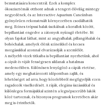
bemutatására koncentrál. Ezek a komplex
ökoszisztémák otthont adnak a tengeri élővilág mintegy
negyedének, és az Interactive Aquarium Cancúnban
gyönyörűen rekonstruált környezetben csodálhatók
meg. Színes trópusi halak úszkálnak a korallok között,
bepillantást engedve a zátonyok nyüzsgő életébe. Itt
olyan fajokat láthat, mint az angyalhalak, pillangóhalak és
bohóchalak, amelyek élénk színeikkel és kecses
mozgásukkal azonnal elvarázsolják a szemlélőt.
A mélyebb vizek titkaiba is bepillantást nyerhetünk, ahol
a
cápák és ráják
fenségesen siklanak a hatalmas
medencékben. Különösen lenyűgöző a cápák etetése,
amely egy meghatározott időpontban zajlik, és
lehetőséget ad arra, hogy közelebbről megfigyeljük ezen
ragadozók viselkedését. A ráják, elegáns úszásukkal és
különleges formájukkal szintén a legnépszerűbb lakók
közé tartoznak, és bizonyos programok keretében akár
meg is érinthetők.