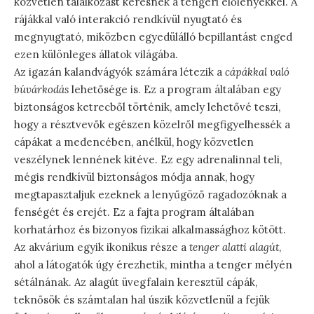
közvetlen találkozást keresnek a tengeri élőlényekkel. A
rájákkal való interakció rendkívül nyugtató és
megnyugtató, miközben egyedülálló bepillantást enged
ezen különleges állatok világába.
Az igazán kalandvágyók számára létezik a
cápákkal való
búvárkodás
lehetősége is. Ez a program általában egy
biztonságos ketrecből történik, amely lehetővé teszi,
hogy a résztvevők egészen közelről megfigyelhessék a
cápákat a medencében, anélkül, hogy közvetlen
veszélynek lennének kitéve. Ez egy adrenalinnal teli,
mégis rendkívül biztonságos módja annak, hogy
megtapasztaljuk ezeknek a lenyűgöző ragadozóknak a
fenségét és erejét. Ez a fajta program általában
korhatárhoz és bizonyos fizikai alkalmassághoz kötött.
Az akvárium egyik ikonikus része a
tenger alatti alagút
,
ahol a látogatók úgy érezhetik, mintha a tenger mélyén
sétálnának. Az alagút üvegfalain keresztül cápák,
teknősök és számtalan hal úszik közvetlenül a fejük