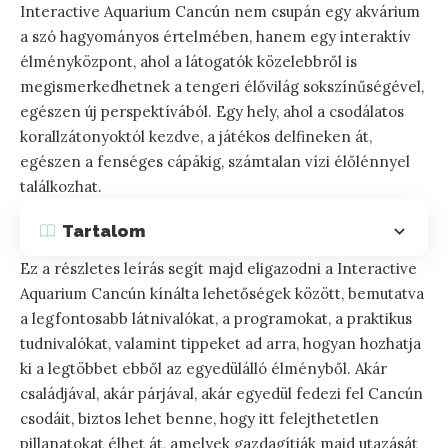
Interactive Aquarium Cancún nem csupán egy akvárium
a szó hagyományos értelmében, hanem egy interaktív
élményközpont, ahol a látogatók közelebbről is
megismerkedhetnek a tengeri élővilág sokszínűségével,
egészen új perspektívából. Egy hely, ahol a csodálatos
korallzátonyoktól kezdve, a játékos delfineken át,
egészen a fenséges cápákig, számtalan vízi élőlénnyel
találkozhat.
Tartalom
Ez a részletes leírás segít majd eligazodni a Interactive
Aquarium Cancún kínálta lehetőségek között, bemutatva
a legfontosabb látnivalókat, a programokat, a praktikus
tudnivalókat, valamint tippeket ad arra, hogyan hozhatja
ki a legtöbbet ebből az egyedülálló élményből. Akár
családjával, akár párjával, akár egyedül fedezi fel Cancún
csodáit, biztos lehet benne, hogy itt felejthetetlen
pillanatokat élhet át, amelyek gazdagítják majd utazását