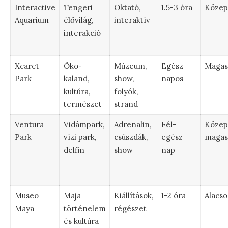
Interactive
Tengeri
Oktató,
1.5-3 óra
Közep
Aquarium
élővilág,
interaktív
interakció
Xcaret
Öko-
Múzeum,
Egész
Magas
Park
kaland,
show,
napos
kultúra,
folyók,
természet
strand
Ventura
Vidámpark,
Adrenalin,
Fél-
Közep
Park
vízi park,
csúszdák,
egész
magas
delfin
show
nap
Museo
Maja
Kiállítások,
1-2 óra
Alacs
Maya
történelem
régészet
és kultúra