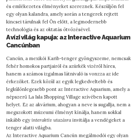
és emlékezetes élményeket szereznek. Készüljön fel
egy olyan kalandra, amely során a tengerek rejtett
kincsei tárulnak fel Ön előtt, a legmodernebb
technológia és az oktatás ötvözésével.
A vízi világ kapuja: az Interactive Aquarium
Cancúnban
Cancún, a mexikói Karib-tenger gyöngyszeme, nemcsak
fehér homokos partjairól és azúrkék vizéről híres,
hanem a számos izgalmas látnivaló is vonzza az ide
érkezőket. Ezek közül az egyik legkedveltebb és
legkülönlegesebb pont az Interactive Aquarium, amely a
népszerű La Isla Shopping Village szívében kapott
helyet. Ez az akvárium, ahogyan a neve is sugallja, nem a
megszokott múzeumi élményt kínálja, hanem sokkal
inkább egy
interaktív utazásra
invitálja a vendégeket a
tenger alatti világba.
Az Interactive Aquarium Cancún megálmodói egy olyan