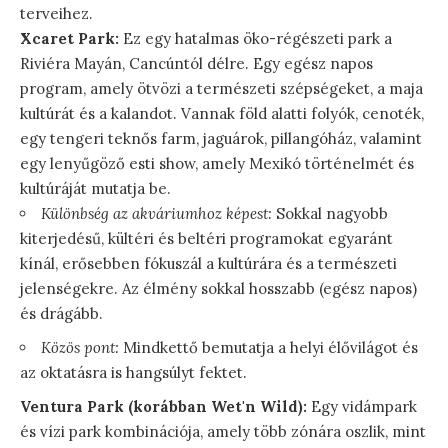
terveihez.
Xcaret Park:
Ez egy hatalmas öko-régészeti park a
Riviéra Mayán, Cancúntól délre. Egy egész napos
program, amely ötvözi a természeti szépségeket, a maja
kultúrát és a kalandot. Vannak föld alatti folyók, cenoték,
egy tengeri teknős farm, jaguárok, pillangóház, valamint
egy lenyűgöző esti show, amely Mexikó történelmét és
kultúráját mutatja be.
Különbség az akváriumhoz képest:
Sokkal nagyobb
kiterjedésű, kültéri és beltéri programokat egyaránt
kínál, erősebben fókuszál a kultúrára és a természeti
jelenségekre. Az élmény sokkal hosszabb (egész napos)
és drágább.
Közös pont:
Mindkettő bemutatja a helyi élővilágot és
az oktatásra is hangsúlyt fektet.
Ventura Park (korábban Wet'n Wild):
Egy vidámpark
és vízi park kombinációja, amely több zónára oszlik, mint