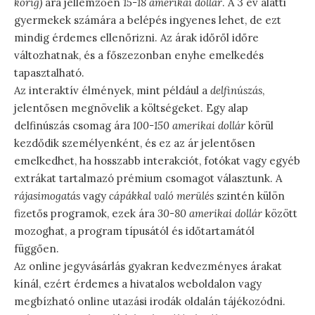
korig)
ára jellemzően
15-18 amerikai dollár
. A 3 év alatti
gyermekek számára a belépés ingyenes lehet, de ezt
mindig érdemes ellenőrizni. Az árak időről időre
változhatnak, és a főszezonban enyhe emelkedés
tapasztalható.
Az interaktív élmények, mint például a
delfinúszás
,
jelentősen megnövelik a költségeket. Egy alap
delfinúszás csomag ára
100-150 amerikai dollár
körül
kezdődik személyenként, és ez az ár jelentősen
emelkedhet, ha hosszabb interakciót, fotókat vagy egyéb
extrákat tartalmazó prémium csomagot választunk. A
rájasimogatás
vagy
cápákkal való merülés
szintén külön
fizetős programok, ezek ára
30-80 amerikai dollár
között
mozoghat, a program típusától és időtartamától
függően.
Az online jegyvásárlás gyakran kedvezményes árakat
kínál, ezért érdemes a hivatalos weboldalon vagy
megbízható online utazási irodák oldalán tájékozódni.