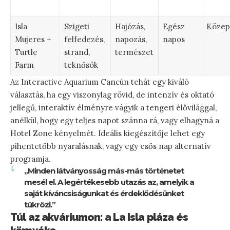
Isla
Szigeti
Hajózás,
Egész
Közep
Mujeres +
felfedezés,
napozás,
napos
Turtle
strand,
természet
Farm
teknősök
Az Interactive Aquarium Cancún tehát egy kiváló
választás, ha egy viszonylag rövid, de intenzív és oktató
jellegű, interaktív élményre vágyik a tengeri élővilággal,
anélkül, hogy egy teljes napot szánna rá, vagy elhagyná a
Hotel Zone kényelmét. Ideális kiegészítője lehet egy
pihentetőbb nyaralásnak, vagy egy esős nap alternatív
programja.
„Minden látványosság más-más történetet
mesél el. A legértékesebb utazás az, amelyik a
saját kíváncsiságunkat és érdeklődésünket
tükrözi.”
Túl az akváriumon: a La Isla pláza és