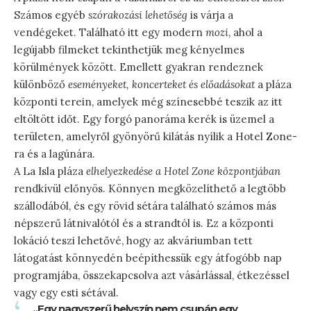
Számos egyéb
szórakozási lehetőség
is várja a
vendégeket. Található itt egy modern
mozi
, ahol a
legújabb filmeket tekinthetjük meg kényelmes
körülmények között. Emellett gyakran rendeznek
különböző
eseményeket, koncerteket és előadásokat
a pláza
központi terein, amelyek még színesebbé teszik az itt
eltöltött időt. Egy forgó panoráma kerék is üzemel a
területen, amelyről gyönyörű kilátás nyílik a Hotel Zone-
ra és a lagúnára.
A La Isla pláza
elhelyezkedése a Hotel Zone központjában
rendkívül előnyös. Könnyen megközelíthető a legtöbb
szállodából, és egy rövid sétára található számos más
népszerű látnivalótól és a strandtól is. Ez a központi
lokáció teszi lehetővé, hogy az akváriumban tett
látogatást könnyedén beépíthessük egy átfogóbb nap
programjába, összekapcsolva azt vásárlással, étkezéssel
vagy egy esti sétával.
„Egy nagyszerű helyszín nem csupán egy