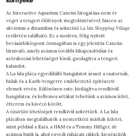
környéke
Az Interactive Aquarium Cancún látogatása nem ér
véget a tengeri élőlények megtekintésével, hiszen az
akvárium a dinamikus és sokszínű
La Isla Shopping Village
területén található. Ez a modern, félig nyitott
bevásárlóközpont önmagában is egy jelentős Cancún
látnivaló, amely számos további kikapcsolódási és
szórakozási lehetőséget kínál, gazdagítva a tengeri
kalandot.
A La Isla pláza egyedülálló hangulatot áraszt a csatornák,
hidak és a Karib-tengerre emlékeztető építészeti
elemek révén. Különösen este, kivilágítva rendkívül
hangulatos, és kellemes sétákat tehetünk a számos üzlet,
étterem és kávézó között.
A
vásárlási lehetőségek
rendkívül sokrétűek. A La Isla
plázában megtalálhatók a nemzetközi márkák üzletei,
mint például a Zara, a H&M és a Tommy Hilfiger, de
számos butik is, ahol egyedi ruházati cikkek, kiegészítők