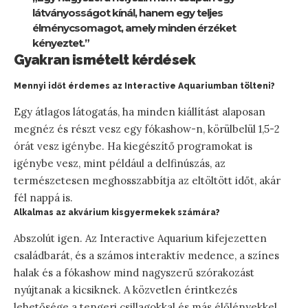
látványosságot kínál, hanem egy teljes
élménycsomagot, amely minden érzéket
kényeztet.”
Gyakran ismételt kérdések
Mennyi időt érdemes az Interactive Aquariumban tölteni?
Egy átlagos látogatás, ha minden kiállítást alaposan
megnéz és részt vesz egy fókashow-n, körülbelül 1,5-2
órát vesz igénybe. Ha kiegészítő programokat is
igénybe vesz, mint például a delfinúszás, az
természetesen meghosszabbítja az eltöltött időt, akár
fél nappá is.
Alkalmas az akvárium kisgyermekek számára?
Abszolút igen. Az Interactive Aquarium kifejezetten
családbarát, és a számos interaktív medence, a színes
halak és a fókashow mind nagyszerű szórakozást
nyújtanak a kicsiknek. A közvetlen érintkezés
lehetősége a tengeri csillagokkal és más élőlényekkel