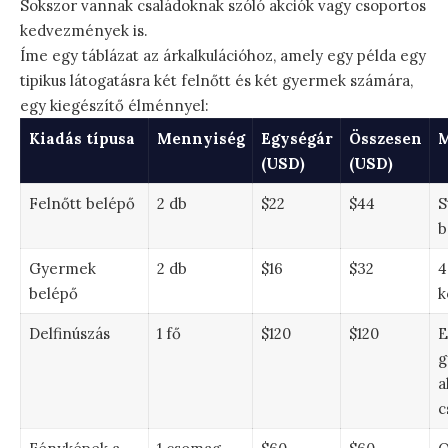
Sokszor vannak családoknak szóló akciók vagy csoportos
kedvezmények is.
Íme egy táblázat az árkalkulációhoz, amely egy példa egy
tipikus látogatásra két felnőtt és két gyermek számára,
egy kiegészítő élménnyel:
Kiadás típusa
Mennyiség
Egységár
Összesen
M
(USD)
(USD)
Felnőtt belépő
2 db
$22
$44
S
b
Gyermek
2 db
$16
$32
4
belépő
k
Delfinúszás
1 fő
$120
$120
E
g
a
c