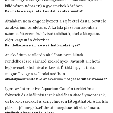
különösen népszerű a gyermekek körében.
Bevihetek-e saját ételt és italt az akváriumba?
Általában nem engedélyezett a saját étel és ital bevitele
az akvárium területére. A La Isla plázában azonban
számos étterem és kávézó található, ahol a látogatás
előtt vagy után étkezhet.
Rendelkezésre állnak-e zárható szekrények?
Az akvárium területén általában nem állnak
rendelkezésre zárható szekrények. Javasolt a lehető
legkevesebb holmival érkezni. Értéktárgyait tartsa
magánál vagy a szállodai széfben.
Akadálymentesített-e az akvárium mozgássérültek számára?
Igen, az Interactive Aquarium Cancún területén a
folyosók és a kiállítási terek általában akadálymentesek,
és kerekesszékkel is kényelmesen látogathatók. A La Isla
pláza is jól megközelíthető mozgássérültek számára.
Kínálnak-e kedvezményeket?