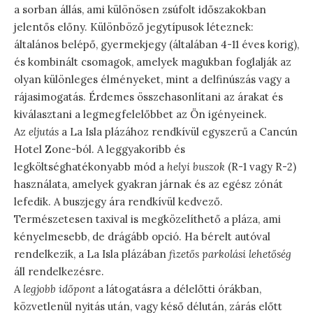
a sorban állás, ami különösen zsúfolt időszakokban
jelentős előny. Különböző jegytípusok léteznek:
általános belépő, gyermekjegy (általában 4-11 éves korig),
és kombinált csomagok, amelyek magukban foglalják az
olyan különleges élményeket, mint a delfinúszás vagy a
rájasimogatás. Érdemes összehasonlítani az árakat és
kiválasztani a legmegfelelőbbet az Ön igényeinek.
Az
eljutás
a La Isla plázához rendkívül egyszerű a Cancún
Hotel Zone-ból. A leggyakoribb és
legköltséghatékonyabb mód a
helyi buszok
(R-1 vagy R-2)
használata, amelyek gyakran járnak és az egész zónát
lefedik. A buszjegy ára rendkívül kedvező.
Természetesen taxival is megközelíthető a pláza, ami
kényelmesebb, de drágább opció. Ha bérelt autóval
rendelkezik, a La Isla plázában
fizetős parkolási lehetőség
áll rendelkezésre.
A
legjobb időpont
a látogatásra a délelőtti órákban,
közvetlenül nyitás után, vagy késő délután, zárás előtt