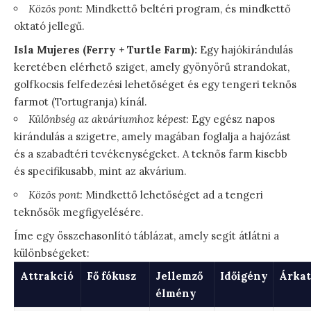
Közös pont:
Mindkettő beltéri program, és mindkettő
oktató jellegű.
Isla Mujeres (Ferry + Turtle Farm):
Egy hajókirándulás
keretében elérhető sziget, amely gyönyörű strandokat,
golfkocsis felfedezési lehetőséget és egy tengeri teknős
farmot (Tortugranja) kínál.
Különbség az akváriumhoz képest:
Egy egész napos
kirándulás a szigetre, amely magában foglalja a hajózást
és a szabadtéri tevékenységeket. A teknős farm kisebb
és specifikusabb, mint az akvárium.
Közös pont:
Mindkettő lehetőséget ad a tengeri
teknősök megfigyelésére.
Íme egy összehasonlító táblázat, amely segít átlátni a
különbségeket:
Attrakció
Fő fókusz
Jellemző
Időigény
Árkat
élmény