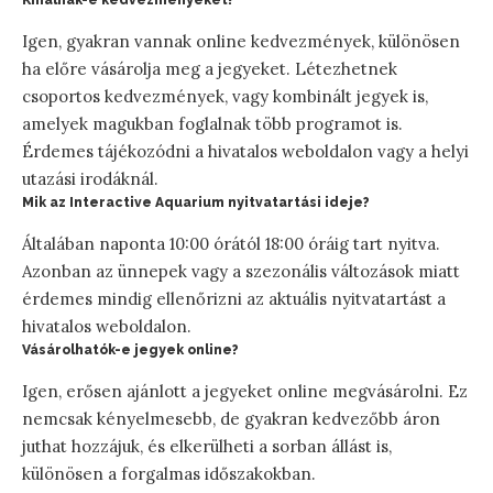
Igen, gyakran vannak online kedvezmények, különösen
ha előre vásárolja meg a jegyeket. Létezhetnek
csoportos kedvezmények, vagy kombinált jegyek is,
amelyek magukban foglalnak több programot is.
Érdemes tájékozódni a hivatalos weboldalon vagy a helyi
utazási irodáknál.
Mik az Interactive Aquarium nyitvatartási ideje?
Általában naponta 10:00 órától 18:00 óráig tart nyitva.
Azonban az ünnepek vagy a szezonális változások miatt
érdemes mindig ellenőrizni az aktuális nyitvatartást a
hivatalos weboldalon.
Vásárolhatók-e jegyek online?
Igen, erősen ajánlott a jegyeket online megvásárolni. Ez
nemcsak kényelmesebb, de gyakran kedvezőbb áron
juthat hozzájuk, és elkerülheti a sorban állást is,
különösen a forgalmas időszakokban.