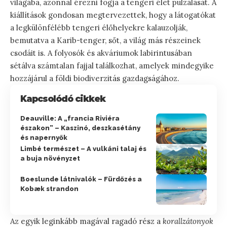
világába, azonnal érezni fogja a tengeri élet pulzálását. A
kiállítások gondosan megtervezettek, hogy a látogatókat
a legkülönfélébb tengeri élőhelyekre kalauzolják,
bemutatva a Karib-tenger, sőt, a világ más részeinek
csodáit is. A folyosók és akváriumok labirintusában
sétálva számtalan fajjal találkozhat, amelyek mindegyike
hozzájárul a földi biodiverzitás gazdagságához.
Kapcsolódó cikkek
Deauville: A „francia Riviéra
északon” – Kaszinó, deszkasétány
és napernyők
Limbé természet – A vulkáni talaj és
a buja növényzet
Boeslunde látnivalók – Fürdőzés a
Kobæk strandon
Az egyik leginkább magával ragadó rész a
korallzátonyok