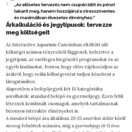
„Az előzetes tervezés nem csupán időt és pénzt
takarít meg, hanem hozzájárul a stresszmentes
és maximálisan élvezetes élményhez.”
Árkalkuláció és jegytípusok: tervezze
meg költségeit
Az Interactive Aquarium Cancúnban eltöltött idő
költségei számos tényezőtől függenek, beleértve a
jegytípust, az esetleges kiegészítő programokat és az
egyéb kiadásokat. Fontos, hogy előre tájékozódjon az
árakról, hogy reális költségvetést tudjon készíteni a
látogatásához.
Alapvetően a belépőjegyek két fő kategóriába
sorolhatók: standard belépő és gyermekjegy. Ezen felül
léteznek kombinált csomagok, amelyek tartalmaznak
bizonyos interaktív élményeket is.
A
standard belépő
ára általában
20-25 amerikai dollár
körül
mozog felnőttek számára, míg a
gyermekjegy (4-11 éves