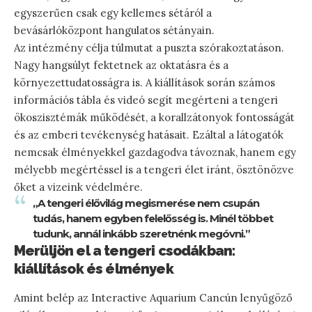
egyszerűen csak egy kellemes sétáról a
bevásárlóközpont hangulatos sétányain.
Az intézmény célja túlmutat a puszta szórakoztatáson.
Nagy hangsúlyt fektetnek az oktatásra és a
környezettudatosságra is. A kiállítások során számos
információs tábla és videó segít megérteni a tengeri
ökoszisztémák működését, a korallzátonyok fontosságát
és az emberi tevékenység hatásait. Ezáltal a látogatók
nemcsak élményekkel gazdagodva távoznak, hanem egy
mélyebb megértéssel is a tengeri élet iránt, ösztönözve
őket a vizeink védelmére.
„A tengeri élővilág megismerése nem csupán
tudás, hanem egyben felelősség is. Minél többet
tudunk, annál inkább szeretnénk megóvni.”
Merüljön el a tengeri csodákban:
kiállítások és élmények
Amint belép az Interactive Aquarium Cancún lenyűgöző