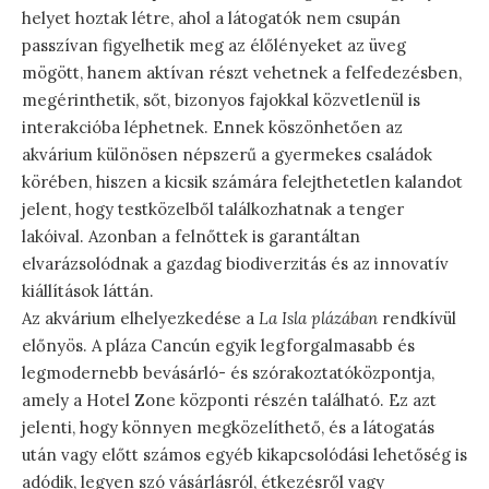
helyet hoztak létre, ahol a látogatók nem csupán
passzívan figyelhetik meg az élőlényeket az üveg
mögött, hanem aktívan részt vehetnek a felfedezésben,
megérinthetik, sőt, bizonyos fajokkal közvetlenül is
interakcióba léphetnek. Ennek köszönhetően az
akvárium különösen népszerű a gyermekes családok
körében, hiszen a kicsik számára felejthetetlen kalandot
jelent, hogy testközelből találkozhatnak a tenger
lakóival. Azonban a felnőttek is garantáltan
elvarázsolódnak a gazdag biodiverzitás és az innovatív
kiállítások láttán.
Az akvárium elhelyezkedése a
La Isla plázában
rendkívül
előnyös. A pláza Cancún egyik legforgalmasabb és
legmodernebb bevásárló- és szórakoztatóközpontja,
amely a Hotel Zone központi részén található. Ez azt
jelenti, hogy könnyen megközelíthető, és a látogatás
után vagy előtt számos egyéb kikapcsolódási lehetőség is
adódik, legyen szó vásárlásról, étkezésről vagy