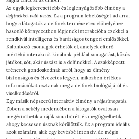
aligha élhet át az ember.
Az egyik legkeresettebb és leglenyűgözőbb élmény a
delfinekkel való úszás
. Ez a program lehetőséget ad arra,
hogy a látogatók a delfinek természetes élőhelyéhez
hasonló környezetben lépjenek interakcióba ezekkel a
rendkívül intelligens és barátságos tengeri emlősökkel.
Különböző csomagok érhetők el, amelyek eltérő
mértékű interakciót kínálnak, például simogatást, közös
játékot, sőt, akár úszást is a delfinekkel. A szakképzett
trénerek gondoskodnak arról, hogy az élmény
biztonságos és élvezetes legyen, miközben értékes
információkat osztanak meg a delfinek biológiájáról és
viselkedéséről.
Egy másik népszerű interaktív élmény a
rájasimogatás
.
Ebben a sekély medencében a látogatók óvatosan
megérinthetik a ráják sima bőrét, és megfigyelhetik,
ahogy kecsesen úsznak körülöttük. Ez a program ideális
azok számára, akik egy kevésbé intenzív, de mégis