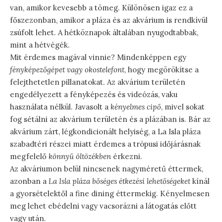
van, amikor kevesebb a tömeg. Különösen igaz ez a
főszezonban, amikor a pláza és az akvárium is rendkívül
zsúfolt lehet. A hétköznapok általában nyugodtabbak,
mint a hétvégék.
Mit érdemes magával vinnie? Mindenképpen egy
fényképezőgépet vagy okostelefont
, hogy megörökítse a
felejthetetlen pillanatokat. Az akvárium területén
engedélyezett a fényképezés és videózás, vaku
használata nélkül. Javasolt a
kényelmes cipő
, mivel sokat
fog sétálni az akvárium területén és a plázában is. Bár az
akvárium zárt, légkondicionált helyiség, a La Isla pláza
szabadtéri részei miatt érdemes a trópusi időjárásnak
megfelelő
könnyű öltözékben
érkezni.
Az akváriumon belül nincsenek nagyméretű éttermek,
azonban a
La Isla pláza bőséges étkezési lehetőségeket
kínál
a gyorsételektől a fine dining éttermekig. Kényelmesen
meg lehet ebédelni vagy vacsorázni a látogatás előtt
vagy után.