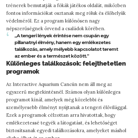
trénerek bemutatják a fókák játékos oldalát, miközben
fontos információkat osztanak meg róluk és élőhelyük
védelméről. Ez a program különösen nagy
népszerűségnek örvend a családok körében.
„A tengeri lények érintése nem csupán egy
pillanatnyi élmény, hanem egy emlékezetes
találkozás, amely mélyebb kapcsolatot teremt
az ember és a természet között.”
Különleges találkozások: felejthetetlen
programok
Az Interactive Aquarium Cancún nem áll meg az
egyszerű megtekintésnél. Számos olyan különleges
programot kínál, amelyek még közelebbi és
személyesebb élményt nyújtanak a tengeri élővilággal.
Ezek a programok célzottan arra hivatottak, hogy
emlékezetessé tegyék a látogatást, és lehetőséget
biztosítsanak egyedi találkozásokra, amelyeket máshol