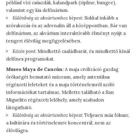
például vízi csúszdák, kalandpark (zipline, bungee),
valamint egy kis delfinárium.
Különbség az akváriumhoz képest:
Sokkal inkább a
szórakozás és az adrenalin áll a középpontban. Bár van
delfinárium, az akvárium interaktívabb élményt nyújt a
tengeri élővilág megfigyelésében.
Közös pont:
Mindkettő családbarát, és mindkettő kínál
delfines programokat.
Museo Maya de Cancún:
A maja civilizáció gazdag
örökségét bemutató múzeum, amely autentikus
régészeti leleteket és a maja történelemről szóló
információkat tartalmaz. Mellette található a San
Miguelito régészeti lelőhely, amely szabadon
látogatható.
Különbség az akváriumhoz képest:
Teljesen más fókusz,
a kultúrára és történelemre koncentrál, nem az
élővilágra.