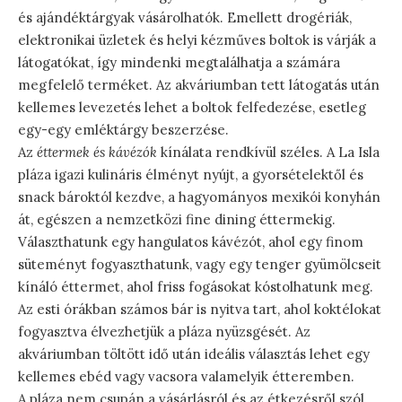
és ajándéktárgyak vásárolhatók. Emellett drogériák,
elektronikai üzletek és helyi kézműves boltok is várják a
látogatókat, így mindenki megtalálhatja a számára
megfelelő terméket. Az akváriumban tett látogatás után
kellemes levezetés lehet a boltok felfedezése, esetleg
egy-egy emléktárgy beszerzése.
Az
éttermek és kávézók
kínálata rendkívül széles. A La Isla
pláza igazi kulináris élményt nyújt, a gyorsételektől és
snack bároktól kezdve, a hagyományos mexikói konyhán
át, egészen a nemzetközi fine dining éttermekig.
Választhatunk egy hangulatos kávézót, ahol egy finom
süteményt fogyaszthatunk, vagy egy tenger gyümölcseit
kínáló éttermet, ahol friss fogásokat kóstolhatunk meg.
Az esti órákban számos bár is nyitva tart, ahol koktélokat
fogyasztva élvezhetjük a pláza nyüzsgését. Az
akváriumban töltött idő után ideális választás lehet egy
kellemes ebéd vagy vacsora valamelyik étteremben.
A pláza nem csupán a vásárlásról és az étkezésről szól.