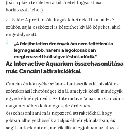
(bár a pláza területén a külső étel fogyasztása
korlátozott lehet).
Fotók:
A profi fotók drágák lehetnek. Ha a büdzsé
szűkös, saját eszközzel is készíthet kiváló képeket, ahol
engedélyezett.
„A felejthetetlen élmények ára nem feltétlenül a
legmagasabb, hanem a legokosabban
megtervezett költségvetésből adódik.”
Az Interactive Aquarium összehasonlítása
más Cancúni attrakciókkal
Cancún és környéke számos fantasztikus látnivalót és
szórakozási lehetőséget kínál, amelyek közül mindegyik
egyedi élményt nyújt. Az Interactive Aquarium Cancún a
maga nemében különleges, de érdemes
összehasonlítani más népszerű attrakciókkal, hogy
jobban elhelyezhessük a teljes élménykínálatban, és
segítsünk eldönteni, melyik illik a legjobban az utazási