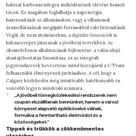
hálózat karbonsemleges működésének elérése hosszú
távon. Ez magában foglalhatja a napenergia
hasznosítását az állomásokon, vagy a villamosok
áramellátásának megújuló forrásokból való biztosítását.
Végül, de nem utolsósorban, a
digitális innovációk
is
kulcsszerepet játszanak a jövőbeni tervekben. Az
okostelefonos alkalmazások fejlesztése, a valós idejű
utastájékoztatás finomítása, és az integrált
jegyrendszerek bevezetése mind hozzájárul a C-Train
felhasználói élményének javításához. A cél, hogy a
Calgary közlekedés még intuitívabb, hatékonyabb és
vonzóbb legyen mindenki számára.
„A jövőbeli tömegközlekedési rendszerek nem
csupán elszállítanak bennünket, hanem a városi
környezet alapvető építőköveivé válnak,
formálva a fenntartható életmódot és a
közösségeket.”
Tippek és trükkök a zökkenőmentes
utazáshoz