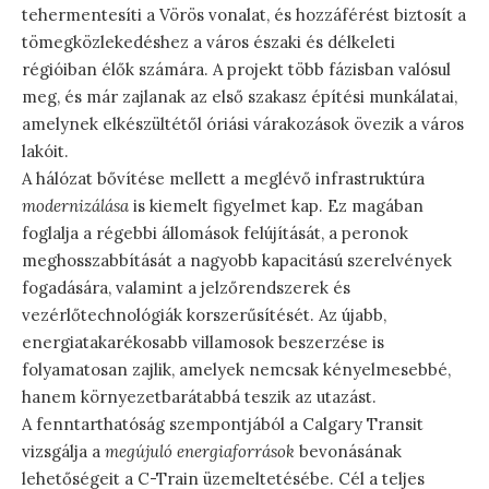
tehermentesíti a Vörös vonalat, és hozzáférést biztosít a
tömegközlekedéshez a város északi és délkeleti
régióiban élők számára. A projekt több fázisban valósul
meg, és már zajlanak az első szakasz építési munkálatai,
amelynek elkészültétől óriási várakozások övezik a város
lakóit.
A hálózat bővítése mellett a meglévő infrastruktúra
modernizálása
is kiemelt figyelmet kap. Ez magában
foglalja a régebbi állomások felújítását, a peronok
meghosszabbítását a nagyobb kapacitású szerelvények
fogadására, valamint a jelzőrendszerek és
vezérlőtechnológiák korszerűsítését. Az újabb,
energiatakarékosabb villamosok beszerzése is
folyamatosan zajlik, amelyek nemcsak kényelmesebbé,
hanem környezetbarátabbá teszik az utazást.
A fenntarthatóság szempontjából a Calgary Transit
vizsgálja a
megújuló energiaforrások
bevonásának
lehetőségeit a C-Train üzemeltetésébe. Cél a teljes