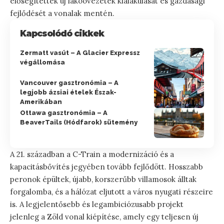
elősegítették új lakóövezetek kialakulását és gazdasági
fejlődését a vonalak mentén.
Kapcsolódó cikkek
Zermatt vasút – A Glacier Expressz
végállomása
Vancouver gasztronómia – A
legjobb ázsiai ételek Észak-
Amerikában
Ottawa gasztronómia – A
BeaverTails (Hódfarok) sütemény
A 21. században a C-Train a modernizáció és a
kapacitásbővítés jegyében tovább fejlődött. Hosszabb
peronok épültek, újabb, korszerűbb villamosok álltak
forgalomba, és a hálózat eljutott a város nyugati részeire
is. A legjelentősebb és legambiciózusabb projekt
jelenleg a Zöld vonal kiépítése, amely egy teljesen új