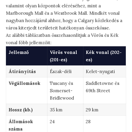
valamint olyan központok eléréséhez, mint a
Marlborough Mall és a Westbrook Mall. Mindkét vonal
nagyban hozzájárul ahhoz, hogy a Calgary közlekedés a
város kiterjedt területeit hatékonyan összekösse.
Az alábbi táblázatban összehasonlítjuk a Vörös és Kék
vonal főbb jellemzőit:
Jellemző
Vörös vonal
Kék vonal (202-
(201-es)
es)
Átirányítás
Észak-déli
Kelet-nyugati
Végállomások
Tuscany és
Saddletowne és
Somerset-
69th Street
Bridlewood
Hossz (kb.)
35 km
29 km
Állomások
24
28
száma