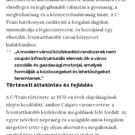
elsődleges és leglogikusabb választás a gyorsaság, a
megbízhatóság és a környezettudatosság miatt. A C-
Train hatékonyan csökkenti a forgalmi dugókat,
minimalizálja a légszennyezést, és hozzájárul egy
élhetőbb, fenntarthatóbb városi környezet
kialakításához.
„A modern városi közlekedési rendszerek nem
csupán infrastrukturális elemek; ők a város
szociális és gazdasági motorjai, amelyek
formálják a közösségeket és lehetőségeket
teremtenek.”
Történeti áttekintés és fejlődés
A C-Train története az 1970-es évek olajválságának
idején kezdődött, amikor Calgary városvezetése a
fenntarthatóbb közlekedési megoldások felé fordult. Az
egyre növekvő népesség és a száguldó autós forgalom
sürgetővé tette egy olyan alternatíva megalkotását,
amely képes tehermentesíteni az utakat és