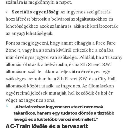
számára is megkönnyíti a napot.
Szociális egyenlőség:
Az ingyenes szolgáltatás
hozzáférést biztosít a belvárosi szolgáltatásokhoz és
lehetőségekhez azok számára is, akiknek korlátozottak
az anyagi lehetőségeik.
Fontos megjegyezni, hogy amint elhagyja a Free Fare
Zone-t, vagy ha a zónán kívülről érkezik be a zónába,
már érvényes jegyre van szüksége. Például, ha a Tuscany
állomásról utazik a belvárosba, és az 8th Street S.W.
állomáson száll le, akkor a teljes útra érvényes jegy
szükséges. Azonban ha a 8th Street S.W. és a City Hall
állomások között utazik, az ingyenes. Az állomásokon
egyértelmű jelzések mutatják, hol kezdődik és hol ér
véget az ingyenes zóna.
„A belvárosban ingyenesen utazni nemcsak
takarékos, hanem egy tudatos döntés a tisztább
levegő és a lüktetőbb városi élet mellett.”
A C-Train jövője és a tervezett