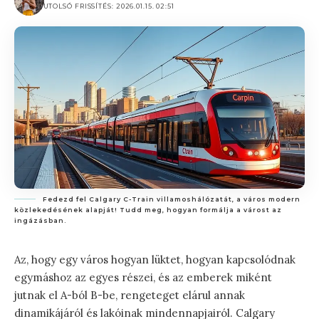
UTOLSÓ FRISSÍTÉS: 2026.01.15. 02:51
Fedezd fel Calgary C-Train villamoshálózatát, a város modern
közlekedésének alapját! Tudd meg, hogyan formálja a várost az
ingázásban.
Az, hogy egy város hogyan lüktet, hogyan kapcsolódnak
egymáshoz az egyes részei, és az emberek miként
jutnak el A-ból B-be, rengeteget elárul annak
dinamikájáról és lakóinak mindennapjairól. Calgary