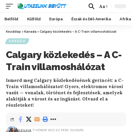
Aa
Belföld
Külföld
Európa
Észak és Dél-Amerika
Afrika
Kezdőlap
»
Kanada
»
Calgary közlekedés – A C-Train villamoshálózat
KANADA
Calgary közlekedés – A C-
Train villamoshálózat
Ismerd meg Calgary közlekedésének gerincét: a C-
Train villamoshálózatot! Gyors, elektromos városi
vasút — vonalak, történet és fejlesztések, amelyek
alakítják a várost és az ingázást. Olvasd el a
részleteket!
SZILVIA
7 HÓNAP AGO
22 PERC OLVASÁS