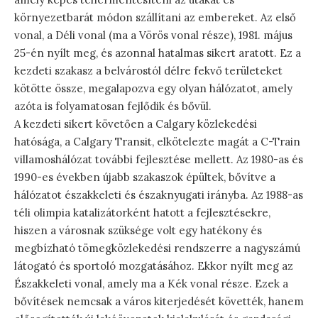
környezetbarát módon szállítani az embereket. Az első
vonal, a Déli vonal (ma a Vörös vonal része), 1981. május
25-én nyílt meg, és azonnal hatalmas sikert aratott. Ez a
kezdeti szakasz a belvárostól délre fekvő területeket
kötötte össze, megalapozva egy olyan hálózatot, amely
azóta is folyamatosan fejlődik és bővül.
A kezdeti sikert követően a Calgary közlekedési
hatósága, a Calgary Transit, elkötelezte magát a C-Train
villamoshálózat további fejlesztése mellett. Az 1980-as és
1990-es években újabb szakaszok épültek, bővítve a
hálózatot északkeleti és északnyugati irányba. Az 1988-as
téli olimpia katalizátorként hatott a fejlesztésekre,
hiszen a városnak szüksége volt egy hatékony és
megbízható tömegközlekedési rendszerre a nagyszámú
látogató és sportoló mozgatásához. Ekkor nyílt meg az
Északkeleti vonal, amely ma a Kék vonal része. Ezek a
bővítések nemcsak a város kiterjedését követték, hanem