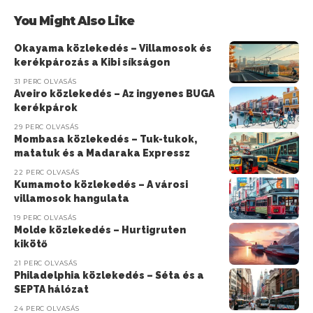
You Might Also Like
Okayama közlekedés – Villamosok és
kerékpározás a Kibi síkságon
31 PERC OLVASÁS
Aveiro közlekedés – Az ingyenes BUGA
kerékpárok
29 PERC OLVASÁS
Mombasa közlekedés – Tuk-tukok,
matatuk és a Madaraka Expressz
22 PERC OLVASÁS
Kumamoto közlekedés – A városi
villamosok hangulata
19 PERC OLVASÁS
Molde közlekedés – Hurtigruten
kikötő
21 PERC OLVASÁS
Philadelphia közlekedés – Séta és a
SEPTA hálózat
24 PERC OLVASÁS