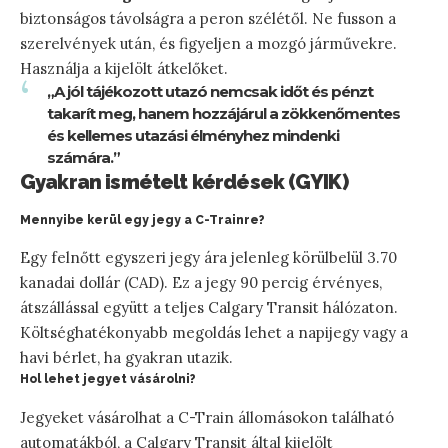
biztonságos távolságra a peron szélétől. Ne fusson a
szerelvények után, és figyeljen a mozgó járművekre.
Használja a kijelölt átkelőket.
„A jól tájékozott utazó nemcsak időt és pénzt
takarít meg, hanem hozzájárul a zökkenőmentes
és kellemes utazási élményhez mindenki
számára.”
Gyakran ismételt kérdések (GYIK)
Mennyibe kerül egy jegy a C-Trainre?
Egy felnőtt egyszeri jegy ára jelenleg körülbelül 3.70
kanadai dollár (CAD). Ez a jegy 90 percig érvényes,
átszállással együtt a teljes Calgary Transit hálózaton.
Költséghatékonyabb megoldás lehet a napijegy vagy a
havi bérlet, ha gyakran utazik.
Hol lehet jegyet vásárolni?
Jegyeket vásárolhat a C-Train állomásokon található
automatákból, a Calgary Transit által kijelölt