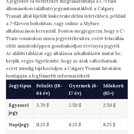
A jegyeket és bérleteket megvásárolhatja a C-Train
állomásokon található jegyautomatákból, a Calgary
Transit által kijelölt kiskereskedelmi üzletekben, például
a 7-Eleven boltokban, vagy online a MyFare
alkalmazáson keresztül. Fontos megjegyezni, hogy a C-
Train vonatokon nincs jegyértékesítés, ezért felszállás
előtt mindenképpen gondoskodjon érvényes jegyről.
Az alábbi táblázat egy általános árkalkulációt mutat be,
kérjük, vegye figyelembe, hogy az árak változhatnak,
ezért mindig tájékozódjon a Calgary Transit hivatalos
honlapján a legfrissebb információkról:
Jegytípus
Felnőtt (18-
Gyermek (6-
Időskorú
64 év)
17 év)
(65+)
Egyszeri
3.70 $
2.50 $
2.50 $
jegy
Napijegy
11.25 $
8.25 $
8.25 $