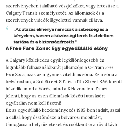
szerelvényeken található vészjelzőket, vagy értesítse a
Calgary Transit személyzetét. Az állomások és a
szerelvények videófelügyelettel vannak ellátva.
„Az utazás élménye nemcsak a sebesség és a
kényelem, hanem a közösségi terek tiszteletben
tartása és a biztonságérzet is.”
A Free Fare Zone: Egy egyedülálló előny
A Calgary közlekedés egyik legkülönlegesebb és
leginkább felhasználóbarát jellemzője a C-Train
Free
Fare Zone
, azaz az ingyenes viteldíjas zóna. Ez a zóna a
belvárosban, a 3rd Street S.E. és a 11th Street S.W. között
húzódik, mind a Vörös, mind a Kék vonalon. Ez azt
jelenti, hogy az ezen állomások közötti utazásért
egyáltalán nem kell fizetni!
Ez az egyedülálló kezdeményezés 1985-ben indult, azzal
a céllal, hogy ösztönözze a belvárosi mobilitást,
támogassa a helyi üzleteket és csökkentse a rövid távú