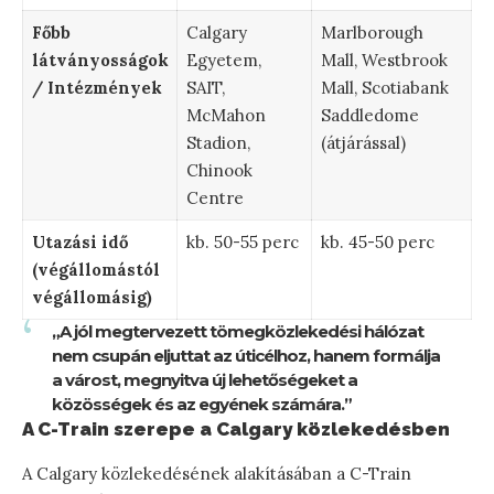
Főbb
Calgary
Marlborough
látványosságok
Egyetem,
Mall, Westbrook
/ Intézmények
SAIT,
Mall, Scotiabank
McMahon
Saddledome
Stadion,
(átjárással)
Chinook
Centre
Utazási idő
kb. 50-55 perc
kb. 45-50 perc
(végállomástól
végállomásig)
„A jól megtervezett tömegközlekedési hálózat
nem csupán eljuttat az úticélhoz, hanem formálja
a várost, megnyitva új lehetőségeket a
közösségek és az egyének számára.”
A C-Train szerepe a Calgary közlekedésben
A Calgary közlekedésének alakításában a C-Train