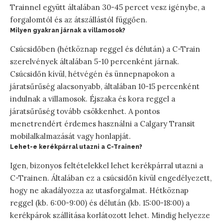
Trainnel együtt általában 30-45 percet vesz igénybe, a
forgalomtól és az átszállástól függően.
Milyen gyakran járnak a villamosok?
Csúcsidőben (hétköznap reggel és délután) a C-Train
szerelvények általában 5-10 percenként járnak.
Csúcsidőn kívül, hétvégén és ünnepnapokon a
járatsűrűség alacsonyabb, általában 10-15 percenként
indulnak a villamosok. Éjszaka és kora reggel a
járatsűrűség tovább csökkenhet. A pontos
menetrendért érdemes használni a Calgary Transit
mobilalkalmazását vagy honlapját.
Lehet-e kerékpárral utazni a C-Trainen?
Igen, bizonyos feltételekkel lehet kerékpárral utazni a
C-Trainen. Általában ez a csúcsidőn kívül engedélyezett,
hogy ne akadályozza az utasforgalmat. Hétköznap
reggel (kb. 6:00-9:00) és délután (kb. 15:00-18:00) a
kerékpárok szállítása korlátozott lehet. Mindig helyezze