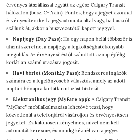
érvényes átszállással együtt az egész Calgary Transit
hálózaton (busz, C-Train). Fontos, hogy a jegyet azonnal
érvényesíteni kell a jegyautomata által vagy, ha buszról
szállunk át, akkor a buszvezetőtől kapott jeggyel.
Napijegy (Day Pass):
Ha egy napon belül többször is
utazni szeretne, a napijegy a legköltséghatékonyabb
megoldás. Az érvényesítéstől számított aznap éjfélig
korlátlan számú utazásra jogosít.
Havi bérlet (Monthly Pass):
Rendszeres ingázók
számára ez a legelőnyösebb választás, amely az adott
naptári hónapra korlátlan utazást biztosít.
Elektronikus jegy (MyFare app):
A Calgary Transit
"MyFare" mobilalkalmazása lehetővé teszi, hogy
közvetlenül a telefonjáról vásároljon és érvényesítsen
jegyeket. Ez különösen kényelmes, mivel nem kell
automatát keresnie, és mindig kéznél van a jegye.