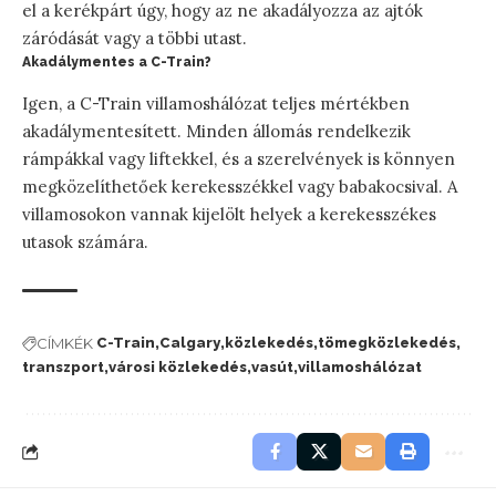
el a kerékpárt úgy, hogy az ne akadályozza az ajtók
záródását vagy a többi utast.
Akadálymentes a C-Train?
Igen, a C-Train villamoshálózat teljes mértékben
akadálymentesített. Minden állomás rendelkezik
rámpákkal vagy liftekkel, és a szerelvények is könnyen
megközelíthetőek kerekesszékkel vagy babakocsival. A
villamosokon vannak kijelölt helyek a kerekesszékes
utasok számára.
CÍMKÉK
C-Train
Calgary
közlekedés
tömegközlekedés
transzport
városi közlekedés
vasút
villamoshálózat