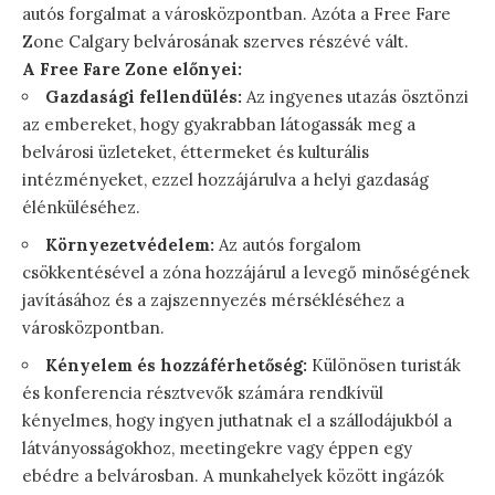
autós forgalmat a városközpontban. Azóta a Free Fare
Zone Calgary belvárosának szerves részévé vált.
A Free Fare Zone előnyei:
Gazdasági fellendülés:
Az ingyenes utazás ösztönzi
az embereket, hogy gyakrabban látogassák meg a
belvárosi üzleteket, éttermeket és kulturális
intézményeket, ezzel hozzájárulva a helyi gazdaság
élénküléséhez.
Környezetvédelem:
Az autós forgalom
csökkentésével a zóna hozzájárul a levegő minőségének
javításához és a zajszennyezés mérsékléséhez a
városközpontban.
Kényelem és hozzáférhetőség:
Különösen turisták
és konferencia résztvevők számára rendkívül
kényelmes, hogy ingyen juthatnak el a szállodájukból a
látványosságokhoz, meetingekre vagy éppen egy
ebédre a belvárosban. A munkahelyek között ingázók