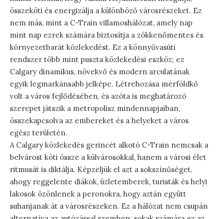
összeköti és energizálja a különböző városrészeket. Ez
nem más, mint a C-Train villamoshálózat, amely nap
mint nap ezrek számára biztosítja a zökkenőmentes és
környezetbarát közlekedést. Ez a könnyűvasúti
rendszer több mint puszta közlekedési eszköz; ez
Calgary dinamikus, növekvő és modern arculatának
egyik legmarkánsabb jelképe. Létrehozása mérföldkő
volt a város fejlődésében, és azóta is meghatározó
szerepet játszik a metropolisz mindennapjaiban,
összekapcsolva az embereket és a helyeket a város
egész területén.
A Calgary közlekedés gerincét alkotó C-Train nemcsak a
belvárost köti össze a külvárosokkal, hanem a városi élet
ritmusát is diktálja. Képzeljük el azt a sokszínűséget,
ahogy reggelente diákok, üzletemberek, turisták és helyi
lakosok özönlenek a peronokra, hogy aztán együtt
suhanjanak át a városrészeken. Ez a hálózat nem csupán
alternatíva az autózással szemben; sokak számára ez az