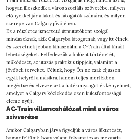
Train műszaki részleteit vizsgáljuk meg, hanem azt is,
hogyan illeszkedik a város szociális szövetébe, milyen
előnyökkel jár a lakók és látogatók számára, és milyen
szerepe van Calgary jövőjében.
Ez a részletes ismertető útmutatóként szolgál
mindazoknak, akik Calgaryba látogatnak, vagy itt élnek,
és szeretnék jobban kihasználni a C-Train által kínált
lehetőségeket. Felfedezzük a hálózat történetét,
működését, az utazás praktikus tippjeit, valamint a
jövőbeli terveket. Célunk, hogy Ön ne csak eljusson
egyik helyről a másikra, hanem teljes mértékben
megértse és élvezze azt a hatékonyságot és kényelmet,
amelyet a Calgary közlekedés ezen kulcsfontosságú
eleme nyújt.
A C-Train villamoshálózat mint a város
szívverése
Amikor Calgaryban járva figyeljük a város lüktetését,
hamar feltűnik, hogy valami folyamatosan mozgatja,