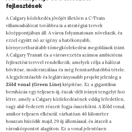
fejlesztések
A Calgary közlekedés jövőjét illetően a C-Train
villamoshálózat továbbra is a stratégiai tervek
középpontjában áll. A város folyamatosan növekszik, és
ezzel együtt nő az igény a hatékonyabb,
környezetbarátabb tömegközlekedési megoldások iránt.
A Calgary Transit és a városvezetés számos ambiciózus
fejlesztési tervvel rendelkezik, amelyek célja a hálózat
bővítése, modernizálása és még fenntarthatóbbá tétele.
A legjelentősebb és leglátványosabb projekt jelenleg a
Zöld vonal (Green Line)
kiépítése. Ez a gigantikus
beruházás egy teljesen új, észak-déli irányú tengelyt hoz
létre, amely a Calgary közlekedésének eddig lefedetlen,
vagy alul-fedezett részeit fogja összekötni. A Zöld vonal,
amikor teljesen elkészül, várhatóan 46 kilométer
hosszan húzódik majd, 29 új állomással, és átszeli a
városközpontot alagúton. Ez a vonal jelentősen