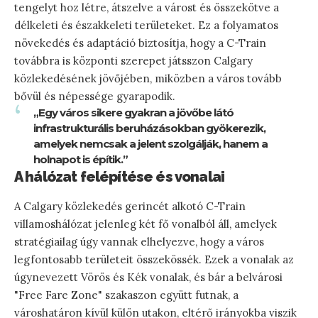
tengelyt hoz létre, átszelve a várost és összekötve a
délkeleti és északkeleti területeket. Ez a folyamatos
növekedés és adaptáció biztosítja, hogy a C-Train
továbbra is központi szerepet játsszon Calgary
közlekedésének jövőjében, miközben a város tovább
bővül és népessége gyarapodik.
„Egy város sikere gyakran a jövőbe látó
infrastrukturális beruházásokban gyökerezik,
amelyek nemcsak a jelent szolgálják, hanem a
holnapot is építik.”
A hálózat felépítése és vonalai
A Calgary közlekedés gerincét alkotó C-Train
villamoshálózat jelenleg két fő vonalból áll, amelyek
stratégiailag úgy vannak elhelyezve, hogy a város
legfontosabb területeit összekössék. Ezek a vonalak az
úgynevezett Vörös és Kék vonalak, és bár a belvárosi
"Free Fare Zone" szakaszon együtt futnak, a
városhatáron kívül külön utakon, eltérő irányokba viszik