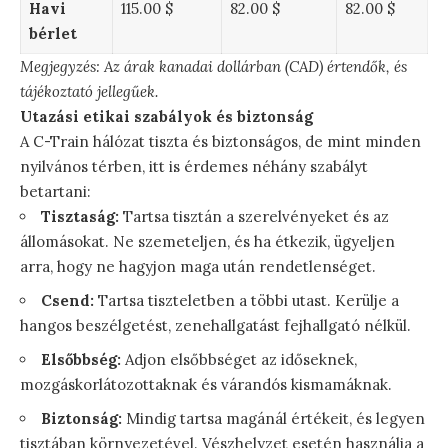
Havi
115.00 $
82.00 $
82.00 $
bérlet
Megjegyzés: Az árak kanadai dollárban (CAD) értendők, és
tájékoztató jellegűek.
Utazási etikai szabályok és biztonság
A C-Train hálózat tiszta és biztonságos, de mint minden
nyilvános térben, itt is érdemes néhány szabályt
betartani:
Tisztaság:
Tartsa tisztán a szerelvényeket és az
állomásokat. Ne szemeteljen, és ha étkezik, ügyeljen
arra, hogy ne hagyjon maga után rendetlenséget.
Csend:
Tartsa tiszteletben a többi utast. Kerülje a
hangos beszélgetést, zenehallgatást fejhallgató nélkül.
Elsőbbség:
Adjon elsőbbséget az időseknek,
mozgáskorlátozottaknak és várandós kismamáknak.
Biztonság:
Mindig tartsa magánál értékeit, és legyen
tisztában környezetével. Vészhelyzet esetén használja a