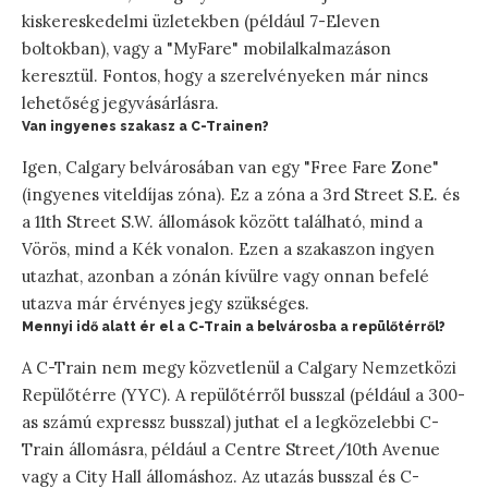
kiskereskedelmi üzletekben (például 7-Eleven
boltokban), vagy a "MyFare" mobilalkalmazáson
keresztül. Fontos, hogy a szerelvényeken már nincs
lehetőség jegyvásárlásra.
Van ingyenes szakasz a C-Trainen?
Igen, Calgary belvárosában van egy "Free Fare Zone"
(ingyenes viteldíjas zóna). Ez a zóna a 3rd Street S.E. és
a 11th Street S.W. állomások között található, mind a
Vörös, mind a Kék vonalon. Ezen a szakaszon ingyen
utazhat, azonban a zónán kívülre vagy onnan befelé
utazva már érvényes jegy szükséges.
Mennyi idő alatt ér el a C-Train a belvárosba a repülőtérről?
A C-Train nem megy közvetlenül a Calgary Nemzetközi
Repülőtérre (YYC). A repülőtérről busszal (például a 300-
as számú expressz busszal) juthat el a legközelebbi C-
Train állomásra, például a Centre Street/10th Avenue
vagy a City Hall állomáshoz. Az utazás busszal és C-