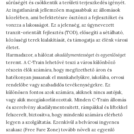
sűrűségét és csökkentik a területi terjeszkedés igényét.
Az ingatlanárak jellemzően magasabbak az állomások
közelében, ami befektetésre ösztönzi a fejlesztőket és
vonzza a lakosságot. Ez a jelenség, az úgynevezett
tranzit-orientált fejlesztés (TOD), elősegíti a sétálható,
közösségi terek kialakítását, és támogatja az élénk városi
életet.
Harmadszor, a hálózat
akadálymentességet és egyenlőséget
teremt. A C-Train lehetővé teszi a város különböző
részein élők számára, hogy megfizethető áron és
hatékonyan jussanak el munkahelyükre, iskolába, orvosi
rendelőbe vagy szabadidős tevékenységekre. Ez
különösen fontos azok számára, akiknek nincs autójuk,
vagy akik mozgáskorlátozottak. Minden C-Train állomás
és szerelvény akadálymentesített, rámpákkal és liftekkel
felszerelt, biztosítva, hogy mindenki számára elérhető
legyen a szolgáltatás. Ezenkívül a belvárosi ingyenes
szakasz (Free Fare Zone) tovább növeli az egyenlő