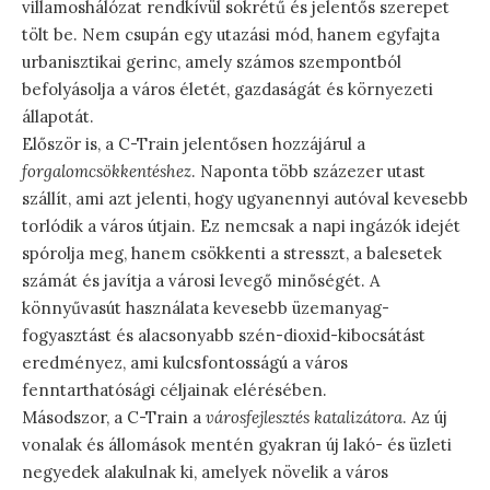
villamoshálózat rendkívül sokrétű és jelentős szerepet
tölt be. Nem csupán egy utazási mód, hanem egyfajta
urbanisztikai gerinc, amely számos szempontból
befolyásolja a város életét, gazdaságát és környezeti
állapotát.
Először is, a C-Train jelentősen hozzájárul a
forgalomcsökkentéshez
. Naponta több százezer utast
szállít, ami azt jelenti, hogy ugyanennyi autóval kevesebb
torlódik a város útjain. Ez nemcsak a napi ingázók idejét
spórolja meg, hanem csökkenti a stresszt, a balesetek
számát és javítja a városi levegő minőségét. A
könnyűvasút használata kevesebb üzemanyag-
fogyasztást és alacsonyabb szén-dioxid-kibocsátást
eredményez, ami kulcsfontosságú a város
fenntarthatósági céljainak elérésében.
Másodszor, a C-Train a
városfejlesztés katalizátora
. Az új
vonalak és állomások mentén gyakran új lakó- és üzleti
negyedek alakulnak ki, amelyek növelik a város