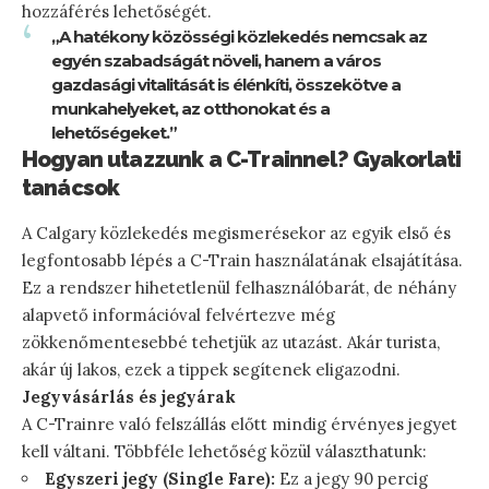
hozzáférés lehetőségét.
„A hatékony közösségi közlekedés nemcsak az
egyén szabadságát növeli, hanem a város
gazdasági vitalitását is élénkíti, összekötve a
munkahelyeket, az otthonokat és a
lehetőségeket.”
Hogyan utazzunk a C-Trainnel? Gyakorlati
tanácsok
A Calgary közlekedés megismerésekor az egyik első és
legfontosabb lépés a C-Train használatának elsajátítása.
Ez a rendszer hihetetlenül felhasználóbarát, de néhány
alapvető információval felvértezve még
zökkenőmentesebbé tehetjük az utazást. Akár turista,
akár új lakos, ezek a tippek segítenek eligazodni.
Jegyvásárlás és jegyárak
A C-Trainre való felszállás előtt mindig érvényes jegyet
kell váltani. Többféle lehetőség közül választhatunk:
Egyszeri jegy (Single Fare):
Ez a jegy 90 percig