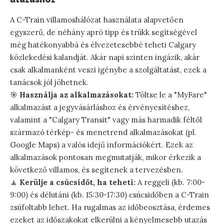
A C-Train villamoshálózat használata alapvetően
egyszerű, de néhány apró tipp és trükk segítségével
még hatékonyabbá és élvezetesebbé teheti Calgary
közlekedési kalandját. Akár napi szinten ingázik, akár
csak alkalmanként veszi igénybe a szolgáltatást, ezek a
tanácsok jól jöhetnek.
🎯
Használja az alkalmazásokat:
Töltse le a "MyFare"
alkalmazást a jegyvásárláshoz és érvényesítéshez,
valamint a "Calgary Transit" vagy más harmadik féltől
származó térkép- és menetrend alkalmazásokat (pl.
Google Maps) a valós idejű információkért. Ezek az
alkalmazások pontosan megmutatják, mikor érkezik a
következő villamos, és segítenek a tervezésben.
🧘
Kerülje a csúcsidőt, ha teheti:
A reggeli (kb. 7:00-
9:00) és délutáni (kb. 15:30-17:30) csúcsidőben a C-Train
zsúfoltabb lehet. Ha rugalmas az időbeosztása, érdemes
ezeket az időszakokat elkerülni a kényelmesebb utazás