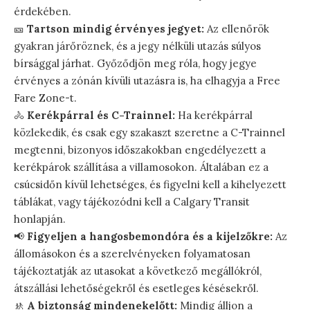
érdekében.
🎫
Tartson mindig érvényes jegyet:
Az ellenőrök
gyakran járőröznek, és a jegy nélküli utazás súlyos
bírsággal járhat. Győződjön meg róla, hogy jegye
érvényes a zónán kívüli utazásra is, ha elhagyja a Free
Fare Zone-t.
🚴
Kerékpárral és C-Trainnel:
Ha kerékpárral
közlekedik, és csak egy szakaszt szeretne a C-Trainnel
megtenni, bizonyos időszakokban engedélyezett a
kerékpárok szállítása a villamosokon. Általában ez a
csúcsidőn kívül lehetséges, és figyelni kell a kihelyezett
táblákat, vagy tájékozódni kell a Calgary Transit
honlapján.
📢
Figyeljen a hangosbemondóra és a kijelzőkre:
Az
állomásokon és a szerelvényeken folyamatosan
tájékoztatják az utasokat a következő megállókról,
átszállási lehetőségekről és esetleges késésekről.
🚸
A biztonság mindenekelőtt:
Mindig álljon a