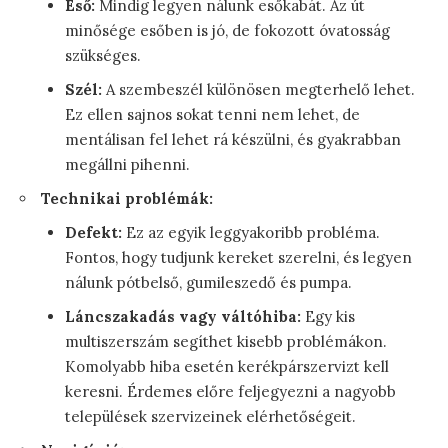
Eső:
Mindig legyen nálunk esőkabát. Az út
minősége esőben is jó, de fokozott óvatosság
szükséges.
Szél:
A szembeszél különösen megterhelő lehet.
Ez ellen sajnos sokat tenni nem lehet, de
mentálisan fel lehet rá készülni, és gyakrabban
megállni pihenni.
Technikai problémák:
Defekt:
Ez az egyik leggyakoribb probléma.
Fontos, hogy tudjunk kereket szerelni, és legyen
nálunk pótbelső, gumileszedő és pumpa.
Láncszakadás vagy váltóhiba:
Egy kis
multiszerszám segíthet kisebb problémákon.
Komolyabb hiba esetén kerékpárszervizt kell
keresni. Érdemes előre feljegyezni a nagyobb
települések szervizeinek elérhetőségeit.