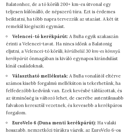
Balatonhoz, de a tó körüli 200+ km-es útvonal egy
teljesen különálló, de népszerű túra. Ezt is érdemes
beiktatni, ha több napra tervezzük az utazást. A két út
remekül kiegészíti egymást.
Velencei-tó kerékpárút:
A BuBa egyik szakaszán
érinti a Velencei-tavat. Ha nincs időnk a Balatonig
eljutni, a Velencei-tó körüli,
körülbelül 30 km-es könnyű
kerékpárút
önmagában is kiváló egynapos kirándulást
kínál családoknak.
Választható mellékutak:
A BuBa vonalától eltérve
számos kisebb forgalmú mellékúton is tekerhetünk, ha
felfedezőbb kedvünk van. Ezek kevésbé táblázottak, és
az útminőség is változó lehet, de cserébe autentikusabb
falvakon keresztül vezetnek, és kevesebb a kerékpáros
forgalom.
EuroVelo 6 (Duna menti kerékpárút):
Ha valaki
hosszabb, nemzetközi túrákra vágyik, az EuroVelo 6-os