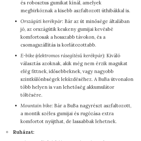
és robosztus gumikat kínál, amelyek
megbirkóznak a kisebb aszfaltozott úthibákkal is.
Országúti kerékpár:
Bár az út minősége általában
jó, az országútik keskeny gumijai kevésbé
komfortosak a hosszabb távokon, és a
csomagszállítás is korlátozottabb.
E-bike (elektromos rásegítésű kerékpár):
Kiváló
választás azoknak, akik még nem érzik magukat
elég fittnek, idősebbeknek, vagy nagyobb
szintkülönbségek leküzdéséhez. A BuBa útvonalon
több helyen is van lehetőség akkumulátor
töltésére.
Mountain bike:
Bár a BuBa nagyrészt aszfaltozott,
a montik széles gumijai és rugózása extra
komfortot nyújthat, de lassabbak lehetnek.
Ruházat: