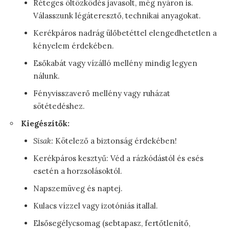
Réteges öltözködés javasolt, még nyáron is.
Válasszunk légáteresztő, technikai anyagokat.
Kerékpáros nadrág ülőbetéttel elengedhetetlen a
kényelem érdekében.
Esőkabát vagy vízálló mellény mindig legyen
nálunk.
Fényvisszaverő mellény vagy ruházat
sötétedéshez.
Kiegészítők:
Sisak:
Kötelező a biztonság érdekében!
Kerékpáros kesztyű: Véd a rázkódástól és esés
esetén a horzsolásoktól.
Napszemüveg és naptej.
Kulacs vízzel vagy izotóniás itallal.
Elsősegélycsomag (sebtapasz, fertőtlenítő,