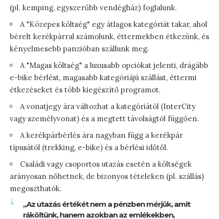
(pl. kemping, egyszerűbb vendégház) foglalunk.
A "Közepes költség" egy átlagos kategóriát takar, ahol
bérelt kerékpárral számolunk, éttermekben étkezünk, és
kényelmesebb panzióban szállunk meg.
A "Magas költség" a luxusabb opciókat jelenti, drágább
e-bike bérlést, magasabb kategóriájú szállást, éttermi
étkezéseket és több kiegészítő programot.
A vonatjegy ára változhat a kategóriától (InterCity
vagy személyvonat) és a megtett távolságtól függően.
A kerékpárbérlés ára nagyban függ a kerékpár
típusától (trekking, e-bike) és a bérlési időtől.
Családi vagy csoportos utazás esetén a költségek
arányosan nőhetnek, de bizonyos tételeken (pl. szállás)
megoszthatók.
„Az utazás értékét nem a pénzben mérjük, amit
ráköltünk, hanem azokban az emlékekben,