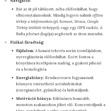
Navigáció:
Bár az út jól táblázott, néha előfordulhat, hogy
elbizonytalanodunk. Mindig legyen nálunk
offline
térkép a telefonunkon (pl. Komoot, Strava, Google
Térkép letöltött térképpel)
, vagy egy GPS eszköz. A
BuBa jelzései (logója) segítenek az úton maradni.
Fizikai fáradtság:
Fájdalom:
A hosszú tekerés során izomfájdalom,
nyeregkiszúrás előfordulhat. Ezért fontos a
kényelmes kerékpáros nadrág, a gyakori pihenő
és a bemelegítés.
Energiahiány:
Rendszeresen fogyasszunk
könnyen emészthető szénhidrátokat
(energiaszelet, gyümölcs) és hidratáljunk.
Motiváció hiánya:
Különösen hosszabb,
monoton szakaszokon jöhet elő. Koncentráljunk a
tájra, gondoljunk a célra, vagy tekerjünk