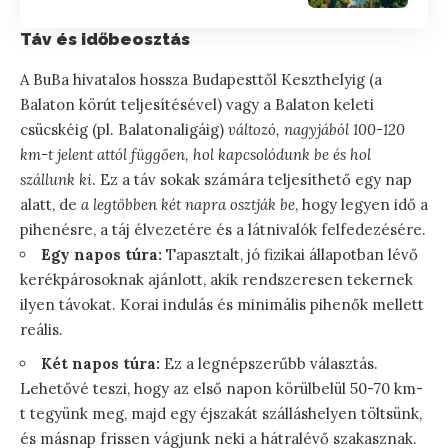
Táv és időbeosztás
A BuBa hivatalos hossza Budapesttől Keszthelyig (a
Balaton körút teljesítésével) vagy a Balaton keleti
csücskéig (pl. Balatonaligáig)
változó, nagyjából 100-120
km-t jelent attól függően, hol kapcsolódunk be és hol
szállunk ki
. Ez a táv sokak számára teljesíthető egy nap
alatt, de
a legtöbben két napra osztják be
, hogy legyen idő a
pihenésre, a táj élvezetére és a látnivalók felfedezésére.
Egy napos túra:
Tapasztalt, jó fizikai állapotban lévő
kerékpárosoknak ajánlott, akik rendszeresen tekernek
ilyen távokat. Korai indulás és minimális pihenők mellett
reális.
Két napos túra:
Ez a legnépszerűbb választás.
Lehetővé teszi, hogy az első napon körülbelül 50-70 km-
t tegyünk meg, majd egy éjszakát szálláshelyen töltsünk,
és másnap frissen vágjunk neki a hátralévő szakasznak.