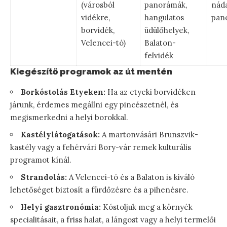
(városból
panorámák,
náda
vidékre,
hangulatos
pan
borvidék,
üdülőhelyek,
Velencei-tó)
Balaton-
felvidék
Kiegészítő programok az út mentén
Borkóstolás Etyeken:
Ha az etyeki borvidéken
járunk, érdemes megállni egy pincészetnél, és
megismerkedni a helyi borokkal.
Kastélylátogatások:
A martonvásári Brunszvik-
kastély vagy a fehérvári Bory-vár remek kulturális
programot kínál.
Strandolás:
A Velencei-tó és a Balaton is kiváló
lehetőséget biztosít a fürdőzésre és a pihenésre.
Helyi gasztronómia:
Kóstoljuk meg a környék
specialitásait, a friss halat, a lángost vagy a helyi termelői