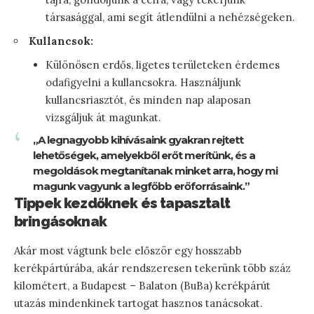
társasággal, ami segít átlendülni a nehézségeken.
Kullancsok:
Különösen erdős, ligetes területeken érdemes
odafigyelni a kullancsokra. Használjunk
kullancsriasztót, és minden nap alaposan
vizsgáljuk át magunkat.
„A legnagyobb kihívásaink gyakran rejtett
lehetőségek, amelyekből erőt merítünk, és a
megoldások megtanítanak minket arra, hogy mi
magunk vagyunk a legfőbb erőforrásaink.”
Tippek kezdőknek és tapasztalt
bringásoknak
Akár most vágtunk bele először egy hosszabb
kerékpártúrába, akár rendszeresen tekerünk több száz
kilométert, a Budapest – Balaton (BuBa) kerékpárút
utazás mindenkinek tartogat hasznos tanácsokat.