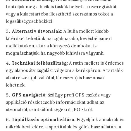
fontoljuk meg a biciklis táskák helyett a nyeregtáskát
vagy a kulacstartóba illeszthető szerszámos tokot a
legszükségesebbekkel.
Alternatív útvonalak:
A BuBa mellett kisebb
kitérőket tehetünk az izgalmasabb, kevésbé ismert
mellékutakon, akár a környező dombokat is
megmászhatjuk, ha nagyobb kihívásra vágyunk.
Technikai felkészültség:
A rutin mellett is érdemes
egy alapos átvizsgálást végezni a kerékpáron. A tartalék
alkatrészek (pl. váltófül, láncszem) is hasznosak
lehetnek.
GPS navigáció:
🗺️ Egy profi GPS eszköz vagy
applikáció részletesebb információkat adhat az
útvonalról, szintkülönbségekről, POI-król.
Táplálkozás optimalizálása:
Figyeljünk a makrók és
mikrók bevitelére, a sportitalok és gélek használatára a