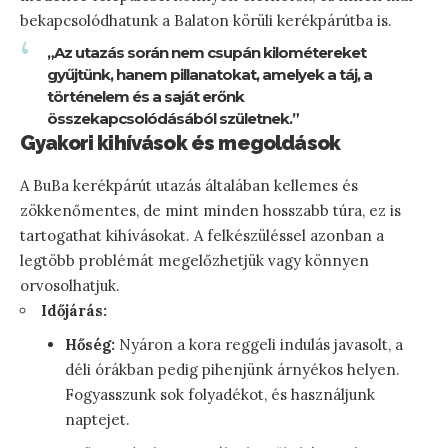
bekapcsolódhatunk a Balaton körüli kerékpárútba is.
„Az utazás során nem csupán kilométereket
gyűjtünk, hanem pillanatokat, amelyek a táj, a
történelem és a saját erőnk
összekapcsolódásából születnek.”
Gyakori kihívások és megoldások
A BuBa kerékpárút utazás általában kellemes és
zökkenőmentes, de mint minden hosszabb túra, ez is
tartogathat kihívásokat. A felkészüléssel azonban a
legtöbb problémát megelőzhetjük vagy könnyen
orvosolhatjuk.
Időjárás:
Hőség:
Nyáron a kora reggeli indulás javasolt, a
déli órákban pedig pihenjünk árnyékos helyen.
Fogyasszunk sok folyadékot, és használjunk
naptejet.