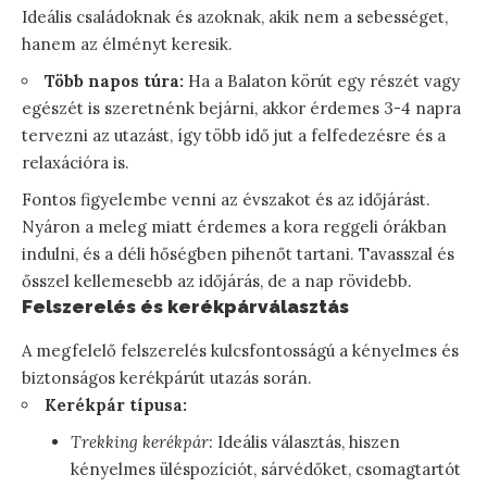
Ideális családoknak és azoknak, akik nem a sebességet,
hanem az élményt keresik.
Több napos túra:
Ha a Balaton körút egy részét vagy
egészét is szeretnénk bejárni, akkor érdemes 3-4 napra
tervezni az utazást, így több idő jut a felfedezésre és a
relaxációra is.
Fontos figyelembe venni az évszakot és az időjárást.
Nyáron a meleg miatt érdemes a kora reggeli órákban
indulni, és a déli hőségben pihenőt tartani. Tavasszal és
ősszel kellemesebb az időjárás, de a nap rövidebb.
Felszerelés és kerékpárválasztás
A megfelelő felszerelés kulcsfontosságú a kényelmes és
biztonságos kerékpárút utazás során.
Kerékpár típusa:
Trekking kerékpár:
Ideális választás, hiszen
kényelmes üléspozíciót, sárvédőket, csomagtartót