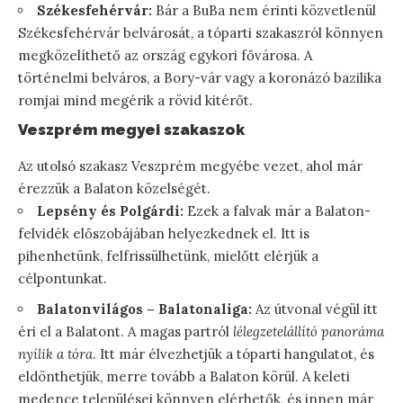
Székesfehérvár:
Bár a BuBa nem érinti közvetlenül
Székesfehérvár belvárosát, a tóparti szakaszról könnyen
megközelíthető az ország egykori fővárosa. A
történelmi belváros, a Bory-vár vagy a koronázó bazilika
romjai mind megérik a rövid kitérőt.
Veszprém megyei szakaszok
Az utolsó szakasz Veszprém megyébe vezet, ahol már
érezzük a Balaton közelségét.
Lepsény és Polgárdi:
Ezek a falvak már a Balaton-
felvidék előszobájában helyezkednek el. Itt is
pihenhetünk, felfrissülhetünk, mielőtt elérjük a
célpontunkat.
Balatonvilágos – Balatonaliga:
Az útvonal végül itt
éri el a Balatont. A magas partról
lélegzetelállító panoráma
nyílik a tóra
. Itt már élvezhetjük a tóparti hangulatot, és
eldönthetjük, merre tovább a Balaton körül. A keleti
medence települései könnyen elérhetők, és innen már