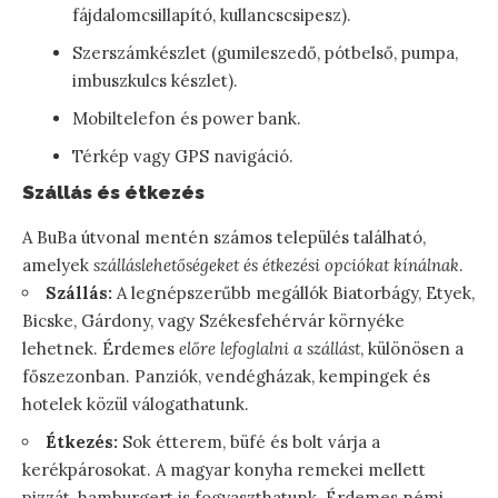
fájdalomcsillapító, kullancscsipesz).
Szerszámkészlet (gumileszedő, pótbelső, pumpa,
imbuszkulcs készlet).
Mobiltelefon és power bank.
Térkép vagy GPS navigáció.
Szállás és étkezés
A BuBa útvonal mentén számos település található,
amelyek
szálláslehetőségeket és étkezési opciókat kínálnak
.
Szállás:
A legnépszerűbb megállók Biatorbágy, Etyek,
Bicske, Gárdony, vagy Székesfehérvár környéke
lehetnek. Érdemes
előre lefoglalni a szállást
, különösen a
főszezonban. Panziók, vendégházak, kempingek és
hotelek közül válogathatunk.
Étkezés:
Sok étterem, büfé és bolt várja a
kerékpárosokat. A magyar konyha remekei mellett
pizzát, hamburgert is fogyaszthatunk. Érdemes némi