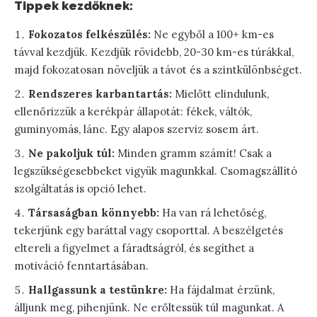
Tippek kezdőknek:
Fokozatos felkészülés:
Ne egyből a 100+ km-es
távval kezdjük. Kezdjük rövidebb, 20-30 km-es túrákkal,
majd fokozatosan növeljük a távot és a szintkülönbséget.
Rendszeres karbantartás:
Mielőtt elindulunk,
ellenőrizzük a kerékpár állapotát: fékek, váltók,
guminyomás, lánc. Egy alapos szerviz sosem árt.
Ne pakoljuk túl:
Minden gramm számít! Csak a
legszükségesebbeket vigyük magunkkal. Csomagszállító
szolgáltatás is opció lehet.
Társaságban könnyebb:
Ha van rá lehetőség,
tekerjünk egy baráttal vagy csoporttal. A beszélgetés
eltereli a figyelmet a fáradtságról, és segíthet a
motiváció fenntartásában.
Hallgassunk a testünkre:
Ha fájdalmat érzünk,
álljunk meg, pihenjünk. Ne erőltessük túl magunkat. A