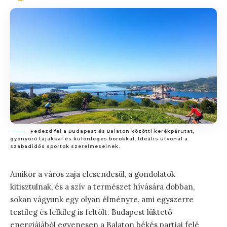
Fedezd fel a Budapest és Balaton közötti kerékpárutat,
gyönyörű tájakkal és különleges borokkal. Ideális útvonal a
szabadidős sportok szerelmeseinek.
Amikor a város zaja elcsendesül, a gondolatok
kitisztulnak, és a szív a természet hívására dobban,
sokan vágyunk egy olyan élményre, ami egyszerre
testileg és lelkileg is feltölt. Budapest lüktető
energiájából egyenesen a Balaton békés partjai felé