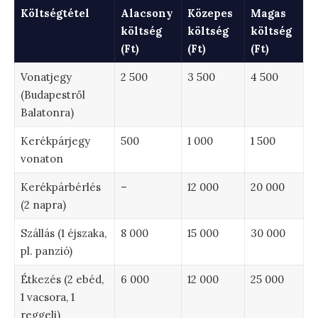
Költségtétel
Alacsony
Közepes
Magas
költség
költség
költség
(Ft)
(Ft)
(Ft)
Vonatjegy
2 500
3 500
4 500
(Budapestről
Balatonra)
Kerékpárjegy
500
1 000
1 500
vonaton
Kerékpárbérlés
–
12 000
20 000
(2 napra)
Szállás (1 éjszaka,
8 000
15 000
30 000
pl. panzió)
Étkezés (2 ebéd,
6 000
12 000
25 000
1 vacsora, 1
reggeli)