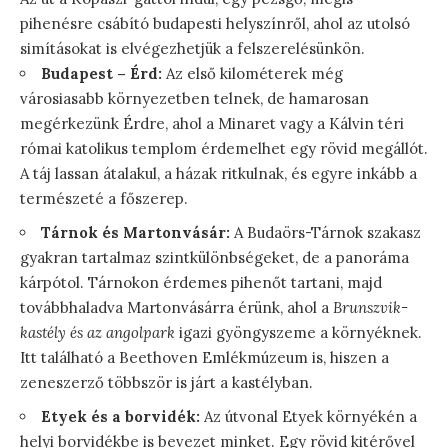
pihenésre csábító budapesti helyszínről, ahol az utolsó
simításokat is elvégezhetjük a felszerelésünkön.
Budapest – Érd:
Az első kilométerek még
városiasabb környezetben telnek, de hamarosan
megérkezünk Érdre, ahol a Minaret vagy a Kálvin téri
római katolikus templom érdemelhet egy rövid megállót.
A táj lassan átalakul, a házak ritkulnak, és egyre inkább a
természeté a főszerep.
Tárnok és Martonvásár:
A Budaörs-Tárnok szakasz
gyakran tartalmaz szintkülönbségeket, de a panoráma
kárpótol. Tárnokon érdemes pihenőt tartani, majd
továbbhaladva Martonvásárra érünk, ahol a
Brunszvik-
kastély és az angolpark
igazi gyöngyszeme a környéknek.
Itt található a Beethoven Emlékmúzeum is, hiszen a
zeneszerző többször is járt a kastélyban.
Etyek és a borvidék:
Az útvonal Etyek környékén a
helyi borvidékbe is bevezet minket. Egy rövid kitérővel