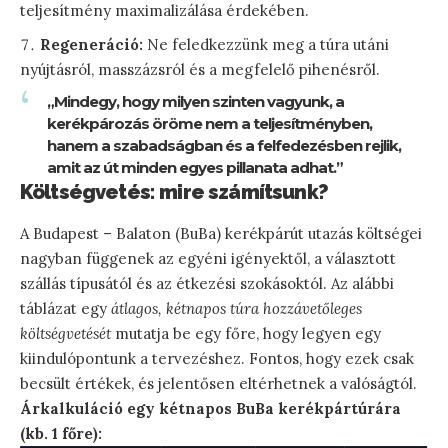
teljesítmény maximalizálása érdekében.
Regeneráció:
Ne feledkezzünk meg a túra utáni
nyújtásról, masszázsról és a megfelelő pihenésről.
„Mindegy, hogy milyen szinten vagyunk, a
kerékpározás öröme nem a teljesítményben,
hanem a szabadságban és a felfedezésben rejlik,
amit az út minden egyes pillanata adhat.”
Költségvetés: mire számítsunk?
A Budapest – Balaton (BuBa) kerékpárút utazás költségei
nagyban függenek az egyéni igényektől, a választott
szállás típusától és az étkezési szokásoktól. Az alábbi
táblázat egy
átlagos, kétnapos túra hozzávetőleges
költségvetését
mutatja be egy főre, hogy legyen egy
kiindulópontunk a tervezéshez. Fontos, hogy ezek csak
becsült értékek, és jelentősen eltérhetnek a valóságtól.
Árkalkuláció egy kétnapos BuBa kerékpártúrára
(kb. 1 főre):