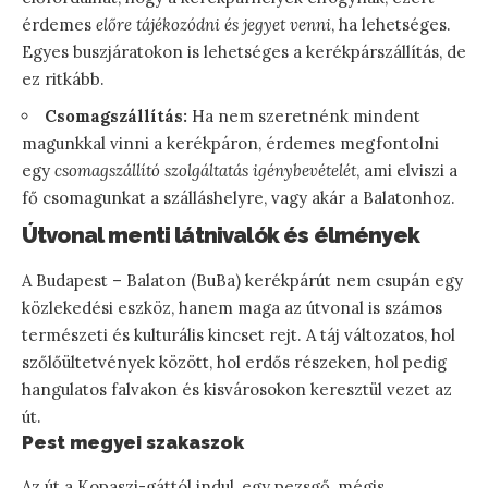
érdemes
előre tájékozódni és jegyet venni
, ha lehetséges.
Egyes buszjáratokon is lehetséges a kerékpárszállítás, de
ez ritkább.
Csomagszállítás:
Ha nem szeretnénk mindent
magunkkal vinni a kerékpáron, érdemes megfontolni
egy
csomagszállító szolgáltatás igénybevételét
, ami elviszi a
fő csomagunkat a szálláshelyre, vagy akár a Balatonhoz.
Útvonal menti látnivalók és élmények
A Budapest – Balaton (BuBa) kerékpárút nem csupán egy
közlekedési eszköz, hanem maga az útvonal is számos
természeti és kulturális kincset rejt. A táj változatos, hol
szőlőültetvények között, hol erdős részeken, hol pedig
hangulatos falvakon és kisvárosokon keresztül vezet az
út.
Pest megyei szakaszok
Az út a Kopaszi-gáttól indul, egy pezsgő, mégis