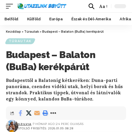
Aa
Belföld
Külföld
Európa
Észak és Dél-Amerika
Afrika
Kezdőlap
»
Túrautak
»
Budapest – Balaton (BuBa) kerékpárút
TÚRAUTAK
Budapest – Balaton
(BuBa) kerékpárút
Budapesttől a Balatonig kétkeréken: Duna-parti
panoráma, csendes vidéki utak, helyi borok és hűs
strandok. Praktikus tippek, útvonal és látnivalók
egy könnyed, kalandos BuBa-túrához.
SZILVIA
7 HÓNAP AGO
24 PERC OLVASÁS
UTOLSÓ FRISSÍTÉS: 2026.01.09. 08:28