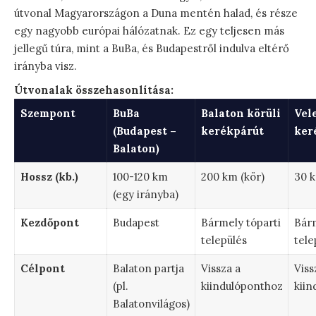
útvonal Magyarországon a Duna mentén halad, és része
egy nagyobb európai hálózatnak. Ez egy teljesen más
jellegű túra, mint a BuBa, és Budapestről indulva eltérő
irányba visz.
Útvonalak összehasonlítása:
Szempont
BuBa
Balaton körüli
Vel
(Budapest –
kerékpárút
ker
Balaton)
Hossz (kb.)
100-120 km
200 km (kör)
30 k
(egy irányba)
Kezdőpont
Budapest
Bármely tóparti
Bárm
település
tele
Célpont
Balaton partja
Vissza a
Viss
(pl.
kiindulóponthoz
kiin
Balatonvilágos)