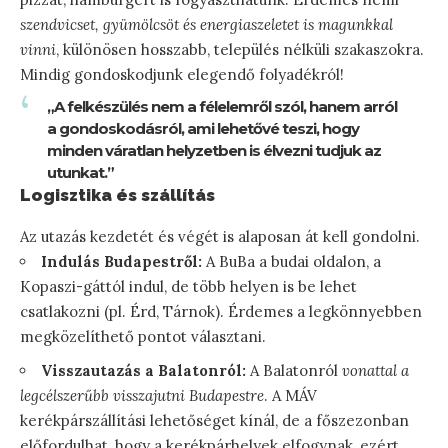
szendvicset, gyümölcsöt és energiaszeletet is magunkkal
vinni
, különösen hosszabb, település nélküli szakaszokra.
Mindig gondoskodjunk elegendő folyadékról!
„A felkészülés nem a félelemről szól, hanem arról
a gondoskodásról, ami lehetővé teszi, hogy
minden váratlan helyzetben is élvezni tudjuk az
utunkat.”
Logisztika és szállítás
Az utazás kezdetét és végét is alaposan át kell gondolni.
Indulás Budapestről:
A BuBa a budai oldalon, a
Kopaszi-gáttól indul, de több helyen is be lehet
csatlakozni (pl. Érd, Tárnok). Érdemes a legkönnyebben
megközelíthető pontot választani.
Visszautazás a Balatonról:
A Balatonról
vonattal a
legcélszerűbb visszajutni Budapestre
. A MÁV
kerékpárszállítási lehetőséget kínál, de a főszezonban
előfordulhat, hogy a kerékpárhelyek elfogynak, ezért