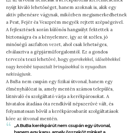
nyújt kiváló lehetőséget, hanem azoknak is, akik egy
aktív pihenésre vágynak, miközben megismerkedhetnek
a Pest, Fejér és Veszprém megyék rejtett szépségeivel.
A fejlesztések során különös hangsúlyt fektettek a
biztonságra és a kényelemre, így az út széles, jó
minőségű aszfalton vezet, ahol csak lehetséges,
elválasztva a gépjárműforgalomtól. Ez a gondos
tervezés teszi lehetővé, hogy
gyerekekkel, idősebbekkel
vagy kevésbé tapasztalt bringásokkal is nyugodtan
nekivágjunk
.
A BuBa nem csupán egy fizikai útvonal, hanem egy
élményhálózat is, amely mentén számos település,
látnivaló és szolgáltató várja a kerékpárosokat. A
hivatalos átadása óta rendkívül népszerűvé vált, és
folyamatosan bővül a kerékpárosbarát szolgáltatások
köre az útvonal mentén.
„A BuBa kerékpárút nem csupán egy útvonal,
hanem egy kapu, amely összeköt minket a