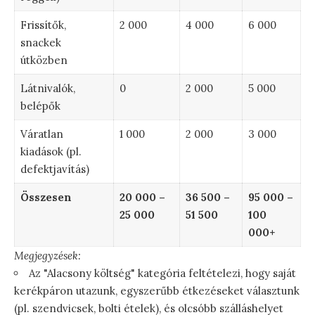
Frissítők,
2 000
4 000
6 000
snackek
útközben
Látnivalók,
0
2 000
5 000
belépők
Váratlan
1 000
2 000
3 000
kiadások (pl.
defektjavítás)
Összesen
20 000 –
36 500 –
95 000 –
25 000
51 500
100
000+
Megjegyzések:
Az "Alacsony költség" kategória feltételezi, hogy saját
kerékpáron utazunk, egyszerűbb étkezéseket választunk
(pl. szendvicsek, bolti ételek), és olcsóbb szálláshelyet