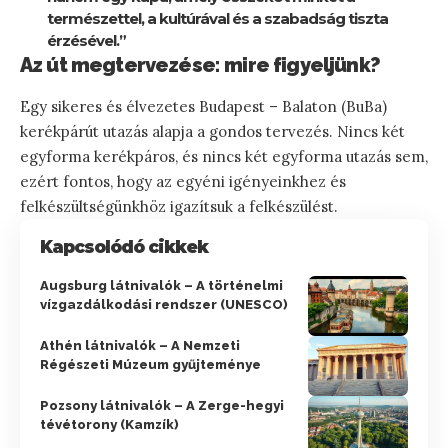
természettel, a kultúrával és a szabadság tiszta
érzésével.”
Az út megtervezése: mire figyeljünk?
Egy sikeres és élvezetes Budapest – Balaton (BuBa)
kerékpárút utazás alapja a gondos tervezés. Nincs két
egyforma kerékpáros, és nincs két egyforma utazás sem,
ezért fontos, hogy az egyéni igényeinkhez és
felkészültségünkhöz igazítsuk a felkészülést.
Kapcsolódó cikkek
Augsburg látnivalók – A történelmi
vízgazdálkodási rendszer (UNESCO)
Athén látnivalók – A Nemzeti
Régészeti Múzeum gyűjteménye
Pozsony látnivalók – A Zerge-hegyi
tévétorony (Kamzík)