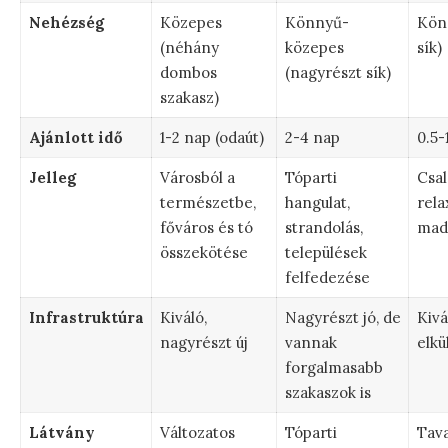
Nehézség
Közepes
Könnyű-
Könn
(néhány
közepes
sík)
dombos
(nagyrészt sík)
szakasz)
Ajánlott idő
1-2 nap (odaút)
2-4 nap
0.5-
Jelleg
Városból a
Tóparti
Csal
természetbe,
hangulat,
rela
főváros és tó
strandolás,
mad
összekötése
települések
felfedezése
Infrastruktúra
Kiváló,
Nagyrészt jó, de
Kivá
nagyrészt új
vannak
elkü
forgalmasabb
szakaszok is
Látvány
Változatos
Tóparti
Tava