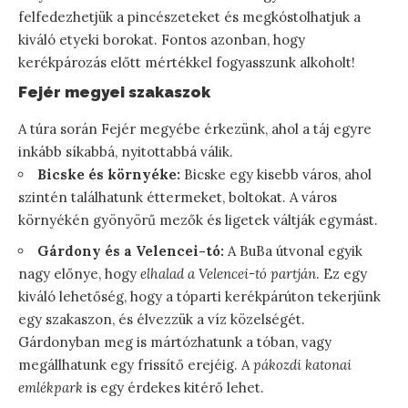
felfedezhetjük a pincészeteket és megkóstolhatjuk a
kiváló etyeki borokat. Fontos azonban, hogy
kerékpározás előtt mértékkel fogyasszunk alkoholt!
Fejér megyei szakaszok
A túra során Fejér megyébe érkezünk, ahol a táj egyre
inkább síkabbá, nyitottabbá válik.
Bicske és környéke:
Bicske egy kisebb város, ahol
szintén találhatunk éttermeket, boltokat. A város
környékén gyönyörű mezők és ligetek váltják egymást.
Gárdony és a Velencei-tó:
A BuBa útvonal egyik
nagy előnye, hogy
elhalad a Velencei-tó partján
. Ez egy
kiváló lehetőség, hogy a tóparti kerékpárúton tekerjünk
egy szakaszon, és élvezzük a víz közelségét.
Gárdonyban meg is mártózhatunk a tóban, vagy
megállhatunk egy frissítő erejéig. A
pákozdi katonai
emlékpark
is egy érdekes kitérő lehet.