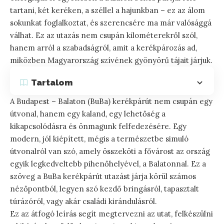
tartani, két keréken, a széllel a hajunkban – ez az álom
sokunkat foglalkoztat, és szerencsére ma már valósággá
válhat. Ez az utazás nem csupán kilométerekről szól,
hanem arról a szabadságról, amit a kerékpározás ad,
miközben Magyarország szívének gyönyörű tájait járjuk.
Tartalom
A Budapest – Balaton (BuBa) kerékpárút nem csupán egy
útvonal, hanem egy kaland, egy lehetőség a
kikapcsolódásra és önmagunk felfedezésére. Egy
modern, jól kiépített, mégis a természetbe simuló
útvonalról van szó, amely összeköti a fővárost az ország
egyik legkedveltebb pihenőhelyével, a Balatonnal. Ez a
szöveg a BuBa kerékpárút utazást járja körül számos
nézőpontból, legyen szó kezdő bringásról, tapasztalt
túrázóról, vagy akár családi kirándulásról.
Ez az átfogó leírás segít megtervezni az utat, felkészülni