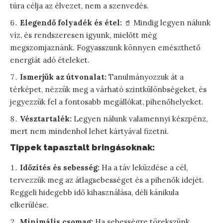
túra célja az élvezet, nem a szenvedés.
Elegendő folyadék és étel:
🥤 Mindig legyen nálunk
víz, és rendszeresen igyunk, mielőtt még
megszomjaznánk. Fogyasszunk könnyen emészthető
energiát adó ételeket.
Ismerjük az útvonalat:
Tanulmányozzuk át a
térképet, nézzük meg a várható szintkülönbségeket, és
jegyezzük fel a fontosabb megállókat, pihenőhelyeket.
Vésztartalék:
Legyen nálunk valamennyi készpénz,
mert nem mindenhol lehet kártyával fizetni.
Tippek tapasztalt bringásoknak:
Időzítés és sebesség:
Ha a táv leküzdése a cél,
tervezzük meg az átlagsebességet és a pihenők idejét.
Reggeli hidegebb idő kihasználása, déli kánikula
elkerülése.
Minimális csomag:
Ha sebességre törekszünk,