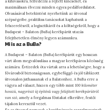
a kihívásokra, felfedezni a rejtett kincseket, és
maximálisan élvezni minden egyes pedálfordulatot.
Olvasásával betekintést nyerhetünk az útvonal
szépségeibe, praktikus tanácsokat kaphatunk a
felszerelésről, a logisztikáról és a költségekről, hogy a
Budapest – Balaton (BuBa) kerékpárút utazás
felejthetetlen élmény legyen számunkra.
Mi is az a BuBa?
A Budapest – Balaton (BuBa) kerékpárút egy hosszan
várt álom megvalósulása a magyar kerékpáros közösség
számára. Évtizedek óta vártak arra a lehetőségre, hogy a
fővárosból biztonságosan, egybefüggő és jól táblázott
útvonalon juthassanak el a Balatonhoz. A BuBa erre a
vágyra ad választ, hiszen egy több mint
100 kilométer
hosszú, nagyrészt új építésű vagy felújított kerékpárútról
van szó
, amely a forgalmas főutakat elkerülve, festői
tájakon keresztül vezet.
Ez az útvonal nemcsak a kerékpározás szerelmeseinek