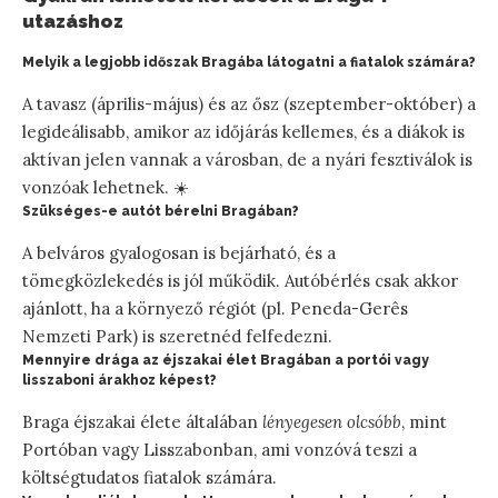
utazáshoz
Melyik a legjobb időszak Bragába látogatni a fiatalok számára?
A tavasz (április-május) és az ősz (szeptember-október) a
legideálisabb, amikor az időjárás kellemes, és a diákok is
aktívan jelen vannak a városban, de a nyári fesztiválok is
vonzóak lehetnek. ☀️
Szükséges-e autót bérelni Bragában?
A belváros gyalogosan is bejárható, és a
tömegközlekedés is jól működik. Autóbérlés csak akkor
ajánlott, ha a környező régiót (pl. Peneda-Gerês
Nemzeti Park) is szeretnéd felfedezni.
Mennyire drága az éjszakai élet Bragában a portói vagy
lisszaboni árakhoz képest?
Braga éjszakai élete általában
lényegesen olcsóbb
, mint
Portóban vagy Lisszabonban, ami vonzóvá teszi a
költségtudatos fiatalok számára.