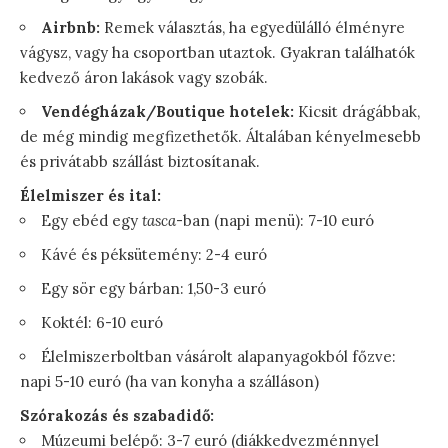
Airbnb:
Remek választás, ha egyedülálló élményre
vágysz, vagy ha csoportban utaztok. Gyakran találhatók
kedvező áron lakások vagy szobák.
Vendégházak/Boutique hotelek:
Kicsit drágábbak,
de még mindig megfizethetők. Általában kényelmesebb
és privátabb szállást biztosítanak.
Élelmiszer és ital:
Egy ebéd egy
tasca
-ban (napi menü): 7-10 euró
Kávé és péksütemény: 2-4 euró
Egy sör egy bárban: 1,50-3 euró
Koktél: 6-10 euró
Élelmiszerboltban vásárolt alapanyagokból főzve:
napi 5-10 euró (ha van konyha a szálláson)
Szórakozás és szabadidő:
Múzeumi belépő: 3-7 euró (diákkedvezménnyel