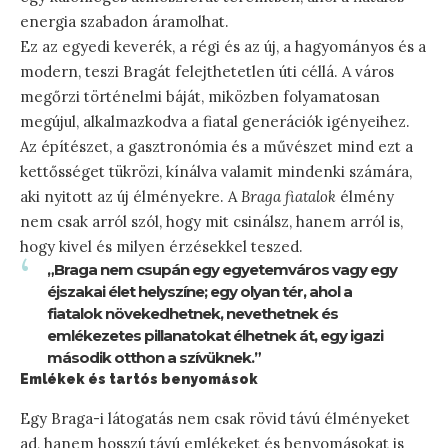
energia szabadon áramolhat.
Ez az egyedi keverék, a régi és az új, a hagyományos és a
modern, teszi Bragát felejthetetlen úti céllá. A város
megőrzi történelmi báját, miközben folyamatosan
megújul, alkalmazkodva a fiatal generációk igényeihez.
Az építészet, a gasztronómia és a művészet mind ezt a
kettősséget tükrözi, kínálva valamit mindenki számára,
aki nyitott az új élményekre. A
Braga fiatalok
élmény
nem csak arról szól, hogy mit csinálsz, hanem arról is,
hogy kivel és milyen érzésekkel teszed.
„Braga nem csupán egy egyetemváros vagy egy
éjszakai élet helyszíne; egy olyan tér, ahol a
fiatalok növekedhetnek, nevethetnek és
emlékezetes pillanatokat élhetnek át, egy igazi
második otthon a szívüknek.”
Emlékek és tartós benyomások
Egy Braga-i látogatás nem csak rövid távú élményeket
ad, hanem hosszú távú emlékeket és benyomásokat is