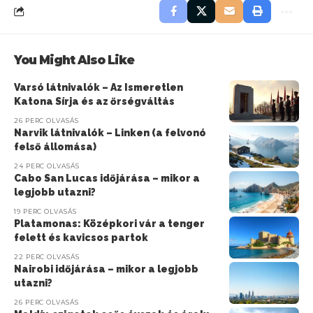
You Might Also Like
Varsó látnivalók – Az Ismeretlen
Katona Sírja és az őrségváltás
26 PERC OLVASÁS
Narvik látnivalók – Linken (a felvonó
felső állomása)
24 PERC OLVASÁS
Cabo San Lucas időjárása – mikor a
legjobb utazni?
19 PERC OLVASÁS
Platamonas: Középkori vár a tenger
felett és kavicsos partok
22 PERC OLVASÁS
Nairobi időjárása – mikor a legjobb
utazni?
26 PERC OLVASÁS