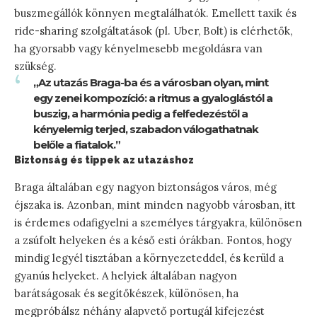
buszmegállók könnyen megtalálhatók. Emellett taxik és
ride-sharing szolgáltatások (pl. Uber, Bolt) is elérhetők,
ha gyorsabb vagy kényelmesebb megoldásra van
szükség.
„Az utazás Braga-ba és a városban olyan, mint
egy zenei kompozíció: a ritmus a gyaloglástól a
buszig, a harmónia pedig a felfedezéstől a
kényelemig terjed, szabadon válogathatnak
belőle a fiatalok.”
Biztonság és tippek az utazáshoz
Braga általában egy nagyon biztonságos város, még
éjszaka is. Azonban, mint minden nagyobb városban, itt
is érdemes odafigyelni a személyes tárgyakra, különösen
a zsúfolt helyeken és a késő esti órákban. Fontos, hogy
mindig legyél tisztában a környezeteddel, és kerüld a
gyanús helyeket. A helyiek általában nagyon
barátságosak és segítőkészek, különösen, ha
megpróbálsz néhány alapvető portugál kifejezést