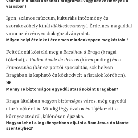
Vannak-e diákokra szabott programok vagy kedvezmények a
városban?
Igen, számos múzeum, kulturális intézmény és
szórakozóhely kínál
diákkedvezményt
. Érdemes magaddal
vinni az érvényes diákigazolványodat.
Milyen helyi ételeket érdemes mindenképpen megkóstolni?
Feltétlenül kóstold meg a
Bacalhau à Braga
(bragai
tőkehal), a
Pudim Abade de Priscos
(híres puding) és a
Francesinha
(bár ez portói specialitás, sok helyen
Bragában is kapható és közkedvelt a fiatalok körében).
🍽️
Mennyire biztonságos egyedül utazó nőként Bragában?
Braga általában
nagyon biztonságos
város, még egyedül
utazó nőként is. Mindig légy óvatos és tájékozott a
környezetedről, különösen éjszaka.
Hogyan lehet a legkönnyebben eljutni a Bom Jesus do Monte
szentélyhez?