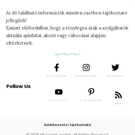
Az itt található információk minden esetben tájékoztató
jellegűek!
Emiatt előfordulhat, hogy a tényleges árak a szolgáltatók
aktuális ajánlatai, akciói vagy változásai alapján
eltérhetnek.
FACEBOOK
INSTAGRAM
TWITTER
Follow Us
YOUTUBE
PINTEREST
RSS
Adatkezelési tájékoztató
© 2025 Utazzunk együtt. All Rights Reserved.