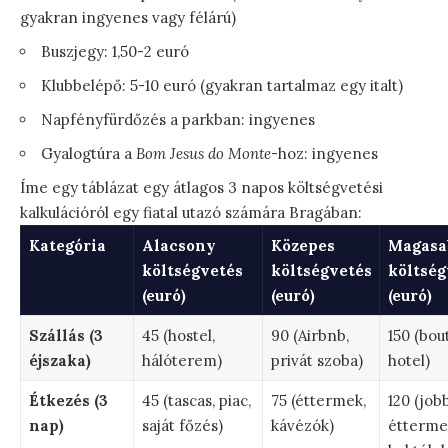
gyakran ingyenes vagy félárú)
Buszjegy: 1,50-2 euró
Klubbelépő: 5-10 euró (gyakran tartalmaz egy italt)
Napfényfürdőzés a parkban: ingyenes
Gyalogtúra a
Bom Jesus do Monte
-hoz: ingyenes
Íme egy táblázat egy átlagos 3 napos költségvetési
kalkulációról egy fiatal utazó számára Bragában:
Kategória
Alacsony
Közepes
Magasa
költségvetés
költségvetés
költség
(euró)
(euró)
(euró)
Szállás (3
45 (hostel,
90 (Airbnb,
150 (bou
éjszaka)
hálóterem)
privát szoba)
hotel)
Étkezés (3
45 (tascas, piac,
75 (éttermek,
120 (job
nap)
saját főzés)
kávézók)
étterme