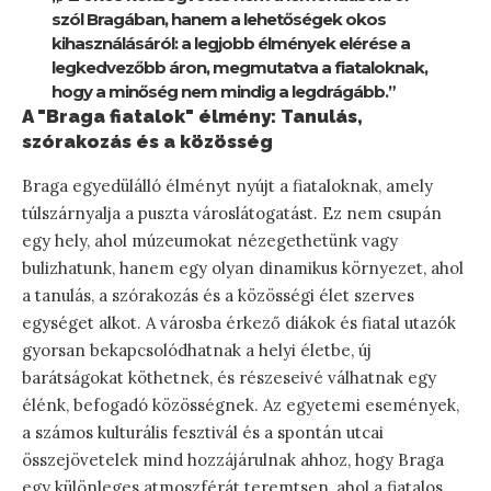
szól Bragában, hanem a lehetőségek okos
kihasználásáról: a legjobb élmények elérése a
legkedvezőbb áron, megmutatva a fiataloknak,
hogy a minőség nem mindig a legdrágább.”
A "Braga fiatalok" élmény: Tanulás,
szórakozás és a közösség
Braga egyedülálló élményt nyújt a fiataloknak, amely
túlszárnyalja a puszta városlátogatást. Ez nem csupán
egy hely, ahol múzeumokat nézegethetünk vagy
bulizhatunk, hanem egy olyan dinamikus környezet, ahol
a tanulás, a szórakozás és a közösségi élet szerves
egységet alkot. A városba érkező diákok és fiatal utazók
gyorsan bekapcsolódhatnak a helyi életbe, új
barátságokat köthetnek, és részeseivé válhatnak egy
élénk, befogadó közösségnek. Az egyetemi események,
a számos kulturális fesztivál és a spontán utcai
összejövetelek mind hozzájárulnak ahhoz, hogy Braga
egy különleges atmoszférát teremtsen, ahol a fiatalos