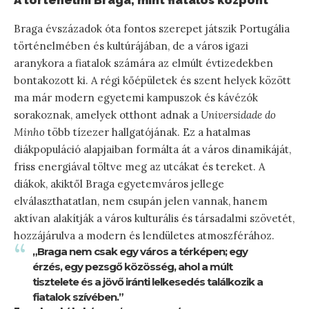
A történelmi Braga, mint fiatalos központ
Braga évszázadok óta fontos szerepet játszik Portugália
történelmében és kultúrájában, de a város igazi
aranykora a fiatalok számára az elmúlt évtizedekben
bontakozott ki. A régi kőépületek és szent helyek között
ma már modern egyetemi kampuszok és kávézók
sorakoznak, amelyek otthont adnak a
Universidade do
Minho
több tízezer hallgatójának. Ez a hatalmas
diákpopuláció alapjaiban formálta át a város dinamikáját,
friss energiával töltve meg az utcákat és tereket. A
diákok, akiktől Braga egyetemváros jellege
elválaszthatatlan, nem csupán jelen vannak, hanem
aktívan alakítják a város kulturális és társadalmi szövetét,
hozzájárulva a modern és lendületes atmoszférához.
„Braga nem csak egy város a térképen; egy
érzés, egy pezsgő közösség, ahol a múlt
tisztelete és a jövő iránti lelkesedés találkozik a
fiatalok szívében.”