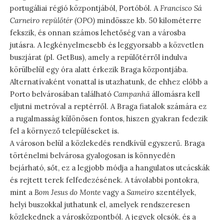
portugáliai régió központjából, Portóból. A
Francisco Sá
Carneiro repülőtér (OPO)
mindössze kb. 50 kilométerre
fekszik, és onnan számos lehetőség van a városba
jutásra. A legkényelmesebb és leggyorsabb a közvetlen
buszjárat (pl. GetBus), amely a repülőtérről indulva
körülbelül egy óra alatt érkezik Braga központjába.
Alternatívaként vonattal is utazhatunk, de ehhez előbb a
Porto belvárosában található
Campanhã
állomásra kell
eljutni metróval a reptérről. A Braga fiatalok számára ez
a rugalmasság különösen fontos, hiszen gyakran fedezik
fel a környező településeket is.
A városon belül a közlekedés rendkívül egyszerű. Braga
történelmi belvárosa gyalogosan is könnyedén
bejárható, sőt, ez a legjobb módja a hangulatos utcácskák
és rejtett terek felfedezésének. A távolabbi pontokra,
mint a
Bom Jesus do Monte
vagy a
Sameiro
szentélyek,
helyi buszokkal juthatunk el, amelyek rendszeresen
közlekednek a városközpontból. A jegyek olcsók, és a