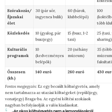
koktélok
Szórakozás/
30 (pár sör,
60 (bárok,
100
Éjszakai
ingyenes bulik)
klubbelépő)
(koktélb
élet
több klu
Közlekedés
10 (gyalog, pár
15 (busz, 1-2
25 (taxi,
buszjegy)
taxi)
sharing)
Kulturális
10
20 (néhány
35 (több
programok
(kedvezményes
múzeum)
múzeum
belépők)
fakultatí
Összesen
140 euró
260 euró
430 eur
(kb.)
Fontos megjegyzés:
Ez egy becsült költségvetés, amely
nem tartalmazza az utazási költségeket (repülőjegy,
vonatjegy) Braga-ba. Az egyéni költési szokások
nagyban befolyásolják a valós kiadásokat.
„Az okos költségvetés nem a lemondásokról