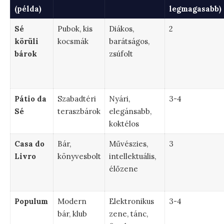
(példa)
legmagasabb)
Sé
Pubok, kis
Diákos,
2
körüli
kocsmák
barátságos,
bárok
zsúfolt
Pátio da
Szabadtéri
Nyári,
3-4
Sé
teraszbárok
elegánsabb,
koktélos
Casa do
Bár,
Művészies,
3
Livro
könyvesbolt
intellektuális,
élőzene
Populum
Modern
Elektronikus
3-4
bár, klub
zene, tánc,