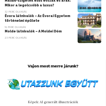
Maldív-szigetek esős évszak és árak:
Mikor a legolcsóbb a luxus?
32 PERC OLVASÁS
Évora látnivalók – Az Évorai Egyetem
történelmi épülete
16 PERC OLVASÁS
Molde látnivalók – A Moldei Dóm
23 PERC OLVASÁS
Vajon most merre járunk?
Képek: AI generált illusztrációk