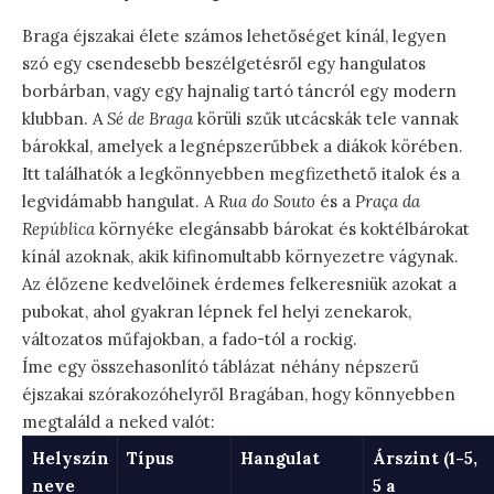
Braga éjszakai élete számos lehetőséget kínál, legyen
szó egy csendesebb beszélgetésről egy hangulatos
borbárban, vagy egy hajnalig tartó táncról egy modern
klubban. A
Sé de Braga
körüli szűk utcácskák tele vannak
bárokkal, amelyek a legnépszerűbbek a diákok körében.
Itt találhatók a legkönnyebben megfizethető italok és a
legvidámabb hangulat. A
Rua do Souto
és a
Praça da
República
környéke elegánsabb bárokat és koktélbárokat
kínál azoknak, akik kifinomultabb környezetre vágynak.
Az élőzene kedvelőinek érdemes felkeresniük azokat a
pubokat, ahol gyakran lépnek fel helyi zenekarok,
változatos műfajokban, a fado-tól a rockig.
Íme egy összehasonlító táblázat néhány népszerű
éjszakai szórakozóhelyről Bragában, hogy könnyebben
megtaláld a neked valót:
Helyszín
Típus
Hangulat
Árszint (1-5,
neve
5 a