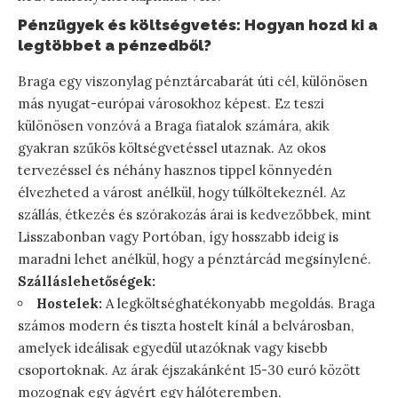
Pénzügyek és költségvetés: Hogyan hozd ki a
legtöbbet a pénzedből?
Braga egy viszonylag pénztárcabarát úti cél, különösen
más nyugat-európai városokhoz képest. Ez teszi
különösen vonzóvá a Braga fiatalok számára, akik
gyakran szűkös költségvetéssel utaznak. Az okos
tervezéssel és néhány hasznos tippel könnyedén
élvezheted a várost anélkül, hogy túlköltekeznél. Az
szállás, étkezés és szórakozás árai is kedvezőbbek, mint
Lisszabonban vagy Portóban, így hosszabb ideig is
maradni lehet anélkül, hogy a pénztárcád megsínylené.
Szálláslehetőségek:
Hostelek:
A legköltséghatékonyabb megoldás. Braga
számos modern és tiszta hostelt kínál a belvárosban,
amelyek ideálisak egyedül utazóknak vagy kisebb
csoportoknak. Az árak éjszakánként 15-30 euró között
mozognak egy ágyért egy hálóteremben.