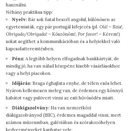
használni.
Néhány praktikus tipp:
Nyelv:
Bár sok fiatal beszél angolul, különösen az
egyetemisták, egy pár portugál kifejezés (pl.
Olá!
– Szia!,
Obrigado/Obrigada!
– Köszönöm!,
Por favor!
– Kérem!)
sokat segíthet a kommunikációban és a helyiekkel való
kapcsolatteremtésben.
Pénz:
A legtöbb helyen elfogadnak bankkártyát, de
mindig jó, ha van nálad készpénz kisebb vásárlásokhoz
vagy a helyi piacokon.
Időjárás:
Braga éghajlata enyhe, de télen esős lehet.
Nyáron kellemesen meleg van, de érdemes egy könnyű
kabátot vagy pulóvert vinni az esti hűvösödés miatt.
Diákigazolvány:
Ha van nemzetközi
diákigazolványod (ISIC), érdemes magaddal vinni, mert
számos múzeumban, galériában és szórakozóhelyen
kedvezményeket kaphatsz vele.