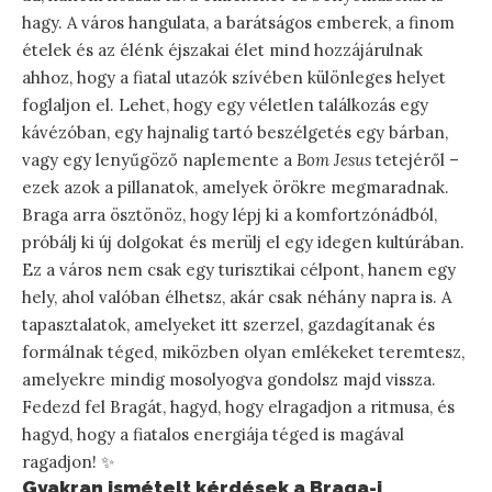
hagy. A város hangulata, a barátságos emberek, a finom
ételek és az élénk éjszakai élet mind hozzájárulnak
ahhoz, hogy a fiatal utazók szívében különleges helyet
foglaljon el. Lehet, hogy egy véletlen találkozás egy
kávézóban, egy hajnalig tartó beszélgetés egy bárban,
vagy egy lenyűgöző naplemente a
Bom Jesus
tetejéről –
ezek azok a pillanatok, amelyek örökre megmaradnak.
Braga arra ösztönöz, hogy lépj ki a komfortzónádból,
próbálj ki új dolgokat és merülj el egy idegen kultúrában.
Ez a város nem csak egy turisztikai célpont, hanem egy
hely, ahol valóban élhetsz, akár csak néhány napra is. A
tapasztalatok, amelyeket itt szerzel, gazdagítanak és
formálnak téged, miközben olyan emlékeket teremtesz,
amelyekre mindig mosolyogva gondolsz majd vissza.
Fedezd fel Bragát, hagyd, hogy elragadjon a ritmusa, és
hagyd, hogy a fiatalos energiája téged is magával
ragadjon! ✨
Gyakran ismételt kérdések a Braga-i