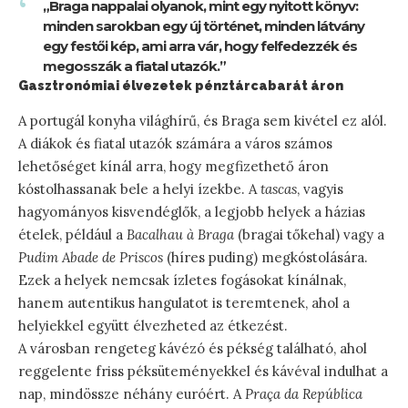
„Braga nappalai olyanok, mint egy nyitott könyv:
minden sarokban egy új történet, minden látvány
egy festői kép, ami arra vár, hogy felfedezzék és
megosszák a fiatal utazók.”
Gasztronómiai élvezetek pénztárcabarát áron
A portugál konyha világhírű, és Braga sem kivétel ez alól.
A diákok és fiatal utazók számára a város számos
lehetőséget kínál arra, hogy megfizethető áron
kóstolhassanak bele a helyi ízekbe. A
tascas
, vagyis
hagyományos kisvendéglők, a legjobb helyek a házias
ételek, például a
Bacalhau à Braga
(bragai tőkehal) vagy a
Pudim Abade de Priscos
(híres puding) megkóstolására.
Ezek a helyek nemcsak ízletes fogásokat kínálnak,
hanem autentikus hangulatot is teremtenek, ahol a
helyiekkel együtt élvezheted az étkezést.
A városban rengeteg kávézó és pékség található, ahol
reggelente friss péksüteményekkel és kávéval indulhat a
nap, mindössze néhány euróért. A
Praça da República