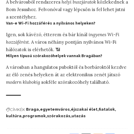
A belvárosból rendszeres
helyi buszjáratok
közlekednek a
Bom Jesushoz. Felvonóval vagy lépcsőn is fel lehet jutni
a szentélyhez.
Van-e Wi-Fi hozzáférés a nyilvános helyeken?
Igen, sok kávézó, étterem és bár kínál
ingyenes Wi-Fi
hozzáférést
. A város néhány pontján nyilvános Wi-Fi
hálózatok is elérhetők. 📶
Milyen típusú szórakozóhelyek vannak Bragában?
A városban a hangulatos puboktól és borbároktól kezdve
az élő zenés helyeken át az elektronikus zenét játszó
modern klubokig
sokféle szórakozóhely található.
CÍMKÉK
Braga
egyetemváros
éjszakai élet
fiatalok
kultúra
programok
szórakozás
utazás