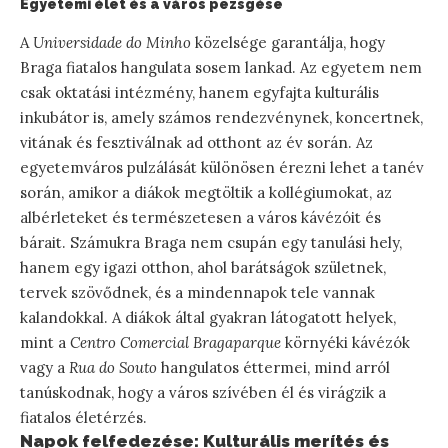
Egyetemi élet és a város pezsgése
A
Universidade do Minho
közelsége garantálja, hogy
Braga fiatalos hangulata sosem lankad. Az egyetem nem
csak oktatási intézmény, hanem egyfajta kulturális
inkubátor is, amely számos rendezvénynek, koncertnek,
vitának és fesztiválnak ad otthont az év során. Az
egyetemváros pulzálását különösen érezni lehet a tanév
során, amikor a diákok megtöltik a kollégiumokat, az
albérleteket és természetesen a város kávézóit és
bárait. Számukra Braga nem csupán egy tanulási hely,
hanem egy igazi otthon, ahol barátságok születnek,
tervek szövődnek, és a mindennapok tele vannak
kalandokkal. A diákok által gyakran látogatott helyek,
mint a
Centro Comercial Bragaparque
környéki kávézók
vagy a
Rua do Souto
hangulatos éttermei, mind arról
tanúskodnak, hogy a város szívében él és virágzik a
fiatalos életérzés.
Napok felfedezése: Kulturális merítés és