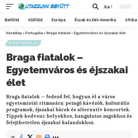
Aa
Belföld
Külföld
Európa
Észak és Dél-Amerika
Afrika
Kezdőlap
»
Portugália
»
Braga fiatalok – Egyetemváros és éjszakai élet
PORTUGÁLIA
Braga fiatalok –
Egyetemváros és éjszakai
élet
Braga fiatalok — fedezd fel, hogyan él a város
egyetemistái ritmusára: pezsgő kávézók, kulturális
programok, éjszakai bárok és alternatív koncertek.
Tippek kedvenc helyekhez, hangulatos zugokhoz és
felejthetetlen éjszakai kalandokhoz.