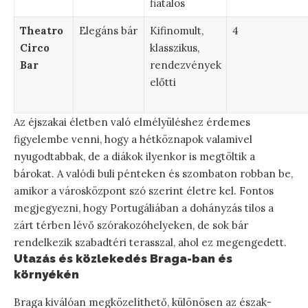
fiatalos
Theatro
Elegáns bár
Kifinomult,
4
Circo
klasszikus,
Bar
rendezvények
előtti
Az éjszakai életben való elmélyüléshez érdemes
figyelembe venni, hogy a hétköznapok valamivel
nyugodtabbak, de a diákok ilyenkor is megtöltik a
bárokat. A valódi buli pénteken és szombaton robban be,
amikor a városközpont szó szerint életre kel. Fontos
megjegyezni, hogy Portugáliában a dohányzás tilos a
zárt térben lévő szórakozóhelyeken, de sok bár
rendelkezik szabadtéri terasszal, ahol ez megengedett.
Utazás és közlekedés Braga-ban és
környékén
Braga kiválóan megközelíthető, különösen az észak-