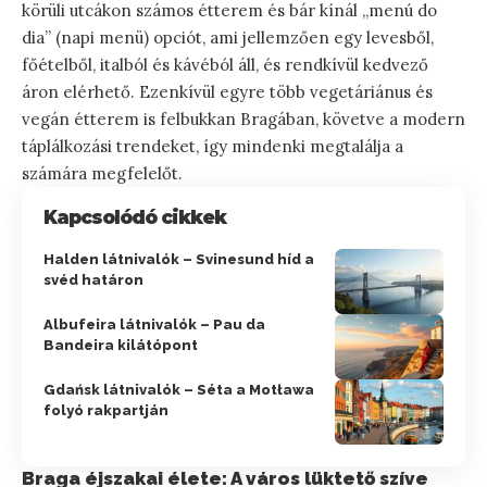
körüli utcákon számos étterem és bár kínál „menú do
dia” (napi menü) opciót, ami jellemzően egy levesből,
főételből, italból és kávéból áll, és rendkívül kedvező
áron elérhető. Ezenkívül egyre több vegetáriánus és
vegán étterem is felbukkan Bragában, követve a modern
táplálkozási trendeket, így mindenki megtalálja a
számára megfelelőt.
Kapcsolódó cikkek
Halden látnivalók – Svinesund híd a
svéd határon
Albufeira látnivalók – Pau da
Bandeira kilátópont
Gdańsk látnivalók – Séta a Motława
folyó rakpartján
Braga éjszakai élete: A város lüktető szíve