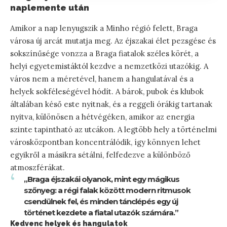
naplemente után
Amikor a nap lenyugszik a Minho régió felett, Braga
városa új arcát mutatja meg. Az éjszakai élet pezsgése és
sokszínűsége vonzza a Braga fiatalok széles körét, a
helyi egyetemistáktól kezdve a nemzetközi utazókig. A
város nem a méretével, hanem a hangulatával és a
helyek sokféleségével hódít. A bárok, pubok és klubok
általában késő este nyitnak, és a reggeli órákig tartanak
nyitva, különösen a hétvégéken, amikor az energia
szinte tapintható az utcákon. A legtöbb hely a történelmi
városközpontban koncentrálódik, így könnyen lehet
egyikről a másikra sétálni, felfedezve a különböző
atmoszférákat.
„Braga éjszakái olyanok, mint egy mágikus
szőnyeg: a régi falak között modern ritmusok
csendülnek fel, és minden tánclépés egy új
történet kezdete a fiatal utazók számára.”
Kedvenc helyek és hangulatok