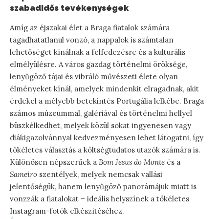
szabadidős tevékenységek
Amíg az éjszakai élet a Braga fiatalok számára
tagadhatatlanul vonzó, a nappalok is számtalan
lehetőséget kínálnak a felfedezésre és a kulturális
elmélyülésre. A város gazdag történelmi öröksége,
lenyűgöző tájai és vibráló művészeti élete olyan
élményeket kínál, amelyek mindenkit elragadnak, akit
érdekel a mélyebb betekintés Portugália lelkébe. Braga
számos múzeummal, galériával és történelmi hellyel
büszkélkedhet, melyek közül sokat ingyenesen vagy
diákigazolvánnyal kedvezményesen lehet látogatni, így
tökéletes választás a költségtudatos utazók számára is.
Különösen népszerűek a
Bom Jesus do Monte
és a
Sameiro
szentélyek, melyek nemcsak vallási
jelentőségük, hanem lenyűgöző panorámájuk miatt is
vonzzák a fiatalokat – ideális helyszínek a tökéletes
Instagram-fotók elkészítéséhez.