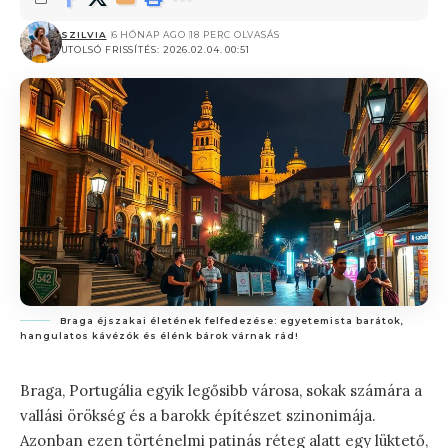
SZILVIA
6 HÓNAP AGO
18 PERC OLVASÁS
UTOLSÓ FRISSÍTÉS: 2026.02.04. 00:51
Braga éjszakai életének felfedezése: egyetemista barátok,
hangulatos kávézók és élénk bárok várnak rád!
Braga, Portugália egyik legősibb városa, sokak számára a
vallási örökség és a barokk építészet szinonimája.
Azonban ezen történelmi patinás réteg alatt egy lüktető,