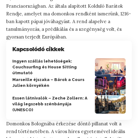
Franciaországban. Az általa alapított Kolduló Barátok
Rendje, amelyet ma domonkos rendként ismerünk, 1216-
ban kapott pápai jóváhagyást. A rend alapelve a
tanulmányozás, a prédikálás és a szegénység volt, és
gyorsan terjedt Európában.
Kapcsolódó cikkek
Ingyen szállás lehetőségek:
Couchsurfing és House Sitting
útmutató
Marseille éjszaka – Bárok a Cours
Julien környékén
Essen látnivalók – Zeche Zollern: A
világ legszebb szénbányája
(UNESCO)
Domonkos Bolognába érkezése döntő pillanat volt a
rend történetében. A város híres egyetemével ideális