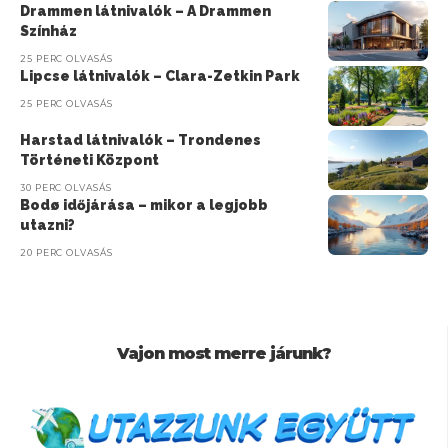
Drammen látnivalók – A Drammen
Színház
25 PERC OLVASÁS
Lipcse látnivalók – Clara-Zetkin Park
25 PERC OLVASÁS
Harstad látnivalók – Trondenes
Történeti Központ
30 PERC OLVASÁS
Bodø időjárása – mikor a legjobb
utazni?
20 PERC OLVASÁS
Vajon most merre járunk?