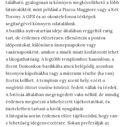
található, gyalogosan is könnyen megközelíthető a főbb
látnivalóktól, mint például a Piazza Maggiore vagy a Két
Torony. A GPS és az okostelefonos térképek
segítségével könnyen odatalálunk.
A bazilika nyitvatartási ideje általában reggeltől estig
tart, de érdemes előzetesen ellenőrizni a pontos
időpontokat, különösen ünnepnapokon vagy
vasárnaponként, amikor a misék miatt korlátozott lehet
a látogathatóság. A legtöbb templomhoz hasonlóan, a
Szent Domonkos-bazilikába sincs belépődíj, azonban
bizonyos kápolnákba vagy a múzeumi részbe (ha van)
fizetni kellhet. A templom egy szent hely, ezért
a
megfelelő öltözet viselése kötelező
: fedett vállak és térdek.
A fotózás általában megengedett vaku nélkül, de mindig
érdemes megnézni a kihelyezett tájékoztatókat, és
tiszteletben tartani a hívők nyugalmát.
A látogatás során érdemes előre tájékozódni, hogy van-
e lehetőség idegenvezetésre. Sokan preferálják az