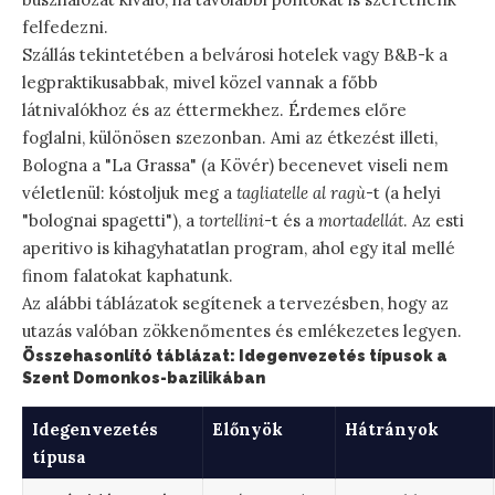
felfedezni.
Szállás tekintetében a belvárosi hotelek vagy B&B-k a
legpraktikusabbak, mivel közel vannak a főbb
látnivalókhoz és az éttermekhez. Érdemes előre
foglalni, különösen szezonban. Ami az étkezést illeti,
Bologna a "La Grassa" (a Kövér) becenevet viseli nem
véletlenül: kóstoljuk meg a
tagliatelle al ragù
-t (a helyi
"bolognai spagetti"), a
tortellini
-t és a
mortadellát
. Az esti
aperitivo is kihagyhatatlan program, ahol egy ital mellé
finom falatokat kaphatunk.
Az alábbi táblázatok segítenek a tervezésben, hogy az
utazás valóban zökkenőmentes és emlékezetes legyen.
Összehasonlító táblázat: Idegenvezetés típusok a
Szent Domonkos-bazilikában
Idegenvezetés
Előnyök
Hátrányok
típusa