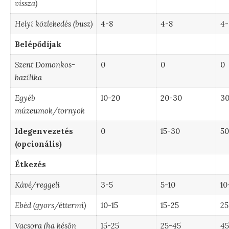
vissza)
Helyi közlekedés (busz)
4-8
4-8
4-
Belépődíjak
Szent Domonkos-
0
0
0
bazilika
Egyéb
10-20
20-30
30
múzeumok/tornyok
Idegenvezetés
0
15-30
50
(opcionális)
Étkezés
Kávé/reggeli
3-5
5-10
10
Ebéd (gyors/éttermi)
10-15
15-25
25
Vacsora (ha későn
15-25
25-45
45