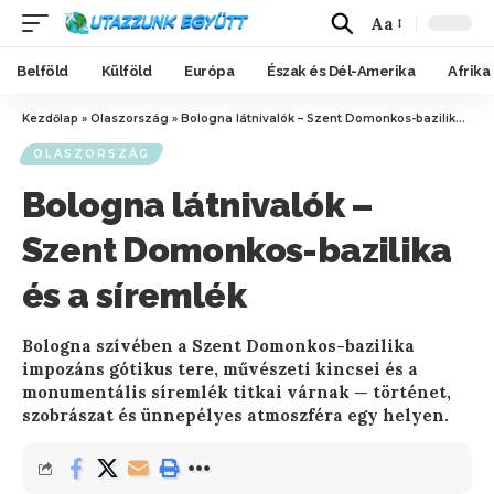
Aa
Belföld
Külföld
Európa
Észak és Dél-Amerika
Afrika
Kezdőlap
»
Olaszország
»
Bologna látnivalók – Szent Domonkos-bazilika és a síremlék
OLASZORSZÁG
Bologna látnivalók –
Szent Domonkos-bazilika
és a síremlék
Bologna szívében a Szent Domonkos-bazilika
impozáns gótikus tere, művészeti kincsei és a
monumentális síremlék titkai várnak — történet,
szobrászat és ünnepélyes atmoszféra egy helyen.