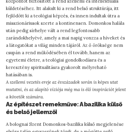
központot biztosított a rend szellemi és intellektuális
küldetéséhez. Itt alakult ki a rend belső struktúrája, itt
fejlődött ki a teológiai képzés, és innen indultak útra a
misszionáriusok szerte a kontinensen. Domonkos halála
után pedig sírhelye vált a rend legfontosabb
zarándokhelyévé, amely a mai napig vonzza a híveket és
a látogatókat a világ minden tájáról. Az ő öröksége nem
csupán a rend működésében él tovább, hanem az
egyetemi életre, a teológiai gondolkodásra és a
keresztény spiritualitásra gyakorolt mélyreható
hatásában is.
A szellemi vezetés ereje az évszázadok során is képes utat
mutatni, és az alapító víziója még ma is élő inspirációt jelent
a követők számára.
Az építészet remekműve: A bazilika külső
és belső jellemzői
A bolognai Szent Domonkos-bazilika külső megjelenése
elsőre talán egyszerűnek tűnik, de a mögötte rejlő