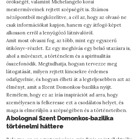
örökségét, valamint Michelangelo korai
mesterműveinek rejtett szépségét is. Számos
nézőpontból megközelítve, a cél az, hogy az olvasó ne
csak információkat kapjon, hanem egy átfogó képet
alkosson erről a lenyűgöző látnivalóról.
Amit most olvasni fog, az több, mint egy egyszerű
útikönyv-részlet. Ez egy meghívás egy belső utazásra is,
ahol a művészet, a történelem és a spiritualitás
összefonódik. Megtudhatja, hogyan tervezze meg
látogatását, milyen rejtett kincsekre érdemes
odafigyelnie, és hogyan élheti át a legteljesebben azt az
élményt, amit a Szent Domonkos-bazilika nyújt.
Remélem, hogy ez az írás inspirációt ad arra, hogy
személyesen is felkeresse ezt a csodálatos helyet, és
maga is elmerüljön a szépségében és a történeteiben.
A bolognai Szent Domonkos-bazilika
történelmi háttere