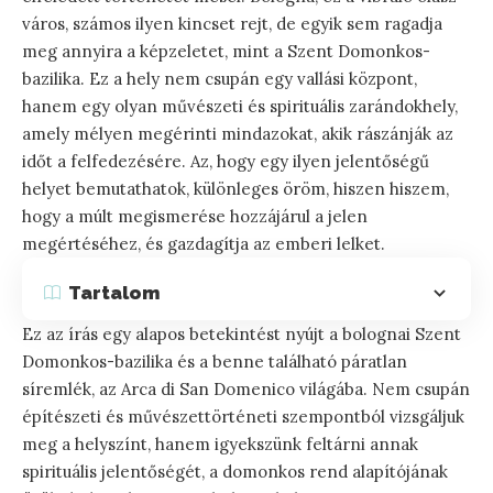
város, számos ilyen kincset rejt, de egyik sem ragadja
meg annyira a képzeletet, mint a Szent Domonkos-
bazilika. Ez a hely nem csupán egy vallási központ,
hanem egy olyan művészeti és spirituális zarándokhely,
amely mélyen megérinti mindazokat, akik rászánják az
időt a felfedezésére. Az, hogy egy ilyen jelentőségű
helyet bemutathatok, különleges öröm, hiszen hiszem,
hogy a múlt megismerése hozzájárul a jelen
megértéséhez, és gazdagítja az emberi lelket.
Tartalom
Ez az írás egy alapos betekintést nyújt a bolognai Szent
Domonkos-bazilika és a benne található páratlan
síremlék, az Arca di San Domenico világába. Nem csupán
építészeti és művészettörténeti szempontból vizsgáljuk
meg a helyszínt, hanem igyekszünk feltárni annak
spirituális jelentőségét, a domonkos rend alapítójának