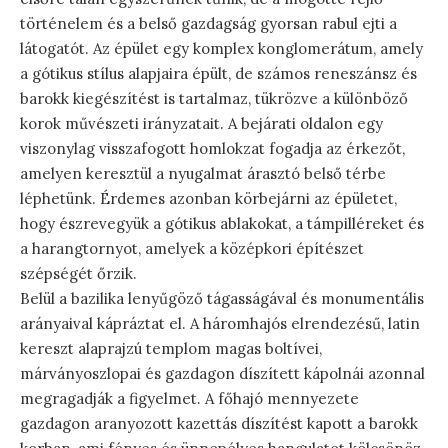
történelem és a belső gazdagság gyorsan rabul ejti a
látogatót. Az épület egy komplex konglomerátum, amely
a gótikus stílus alapjaira épült, de számos reneszánsz és
barokk kiegészítést is tartalmaz, tükrözve a különböző
korok művészeti irányzatait. A bejárati oldalon egy
viszonylag visszafogott homlokzat fogadja az érkezőt,
amelyen keresztül a nyugalmat árasztó belső térbe
léphetünk. Érdemes azonban körbejárni az épületet,
hogy észrevegyük a gótikus ablakokat, a támpilléreket és
a harangtornyot, amelyek a középkori építészet
szépségét őrzik.
Belül a bazilika lenyűgöző tágasságával és monumentális
arányaival kápráztat el. A háromhajós elrendezésű, latin
kereszt alaprajzú templom magas boltívei,
márványoszlopai és gazdagon díszített kápolnái azonnal
megragadják a figyelmet. A főhajó mennyezete
gazdagon aranyozott kazettás díszítést kapott a barokk