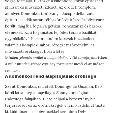
végső formáját, tükrözve a különböző korok építészeti
stílusait és művészeti ízlését. Az eredeti templom,
amelyet Domonkos tanítványa, Jacopo della Lana
épített, az idők során többször átépítésre és bővítésre
került, magába foglalva gótikus, reneszánsz és barokk
elemeket. Ez a folyamatos fejlődés teszi a bazilikát
egyedülállóvá, hiszen minden korszak hozzáadott
valamit a komplexumhoz, rétegzett történelmi és
művészeti örökséget hozva létre.
Minden jelentős épület a maga idejének élő tanúja, amelyben
a múlt minden rétege egy-egy történetet mesél el az utókor
számára.
A domonkos rend alapítójának öröksége
Szent Domonkos, született Domingo de Guzmán, 1170
körül látta meg a napvilágot Spanyolországban,
Caleruega falujában. Élete céljául a keresztény hit
terjesztését és az eretnekségek elleni küzdelmet tűzte
ki, különösen az albigensekkel szemben Dél-