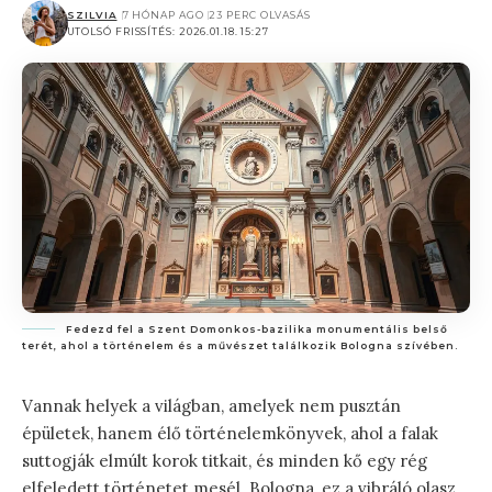
SZILVIA
7 HÓNAP AGO
23 PERC OLVASÁS
UTOLSÓ FRISSÍTÉS: 2026.01.18. 15:27
Fedezd fel a Szent Domonkos-bazilika monumentális belső
terét, ahol a történelem és a művészet találkozik Bologna szívében.
Vannak helyek a világban, amelyek nem pusztán
épületek, hanem élő történelemkönyvek, ahol a falak
suttogják elmúlt korok titkait, és minden kő egy rég
elfeledett történetet mesél. Bologna, ez a vibráló olasz