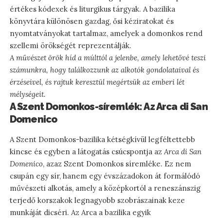
értékes kódexek és liturgikus tárgyak. A bazilika
könyvtára különösen gazdag, ősi kéziratokat és
nyomtatványokat tartalmaz, amelyek a domonkos rend
szellemi örökségét reprezentálják.
A művészet örök híd a múlttól a jelenbe, amely lehetővé teszi
számunkra, hogy találkozzunk az alkotók gondolataival és
érzéseivel, és rajtuk keresztül megértsük az emberi lét
mélységeit.
A Szent Domonkos-síremlék: Az Arca di San
Domenico
A Szent Domonkos-bazilika kétségkívül legféltettebb
kincse és egyben a látogatás csúcspontja az
Arca di San
Domenico
, azaz Szent Domonkos síremléke. Ez nem
csupán egy sír, hanem egy évszázadokon át formálódó
művészeti alkotás, amely a középkortól a reneszánszig
terjedő korszakok legnagyobb szobrászainak keze
munkáját dicséri. Az Arca a bazilika egyik