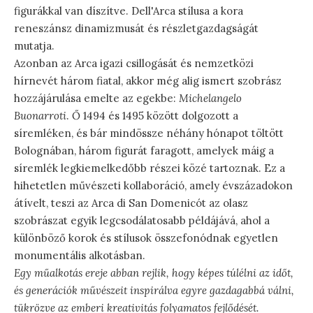
figurákkal van díszítve. Dell'Arca stílusa a kora
reneszánsz dinamizmusát és részletgazdagságát
mutatja.
Azonban az Arca igazi csillogását és nemzetközi
hírnevét három fiatal, akkor még alig ismert szobrász
hozzájárulása emelte az egekbe:
Michelangelo
Buonarroti
. Ő 1494 és 1495 között dolgozott a
síremléken, és bár mindössze néhány hónapot töltött
Bolognában, három figurát faragott, amelyek máig a
síremlék legkiemelkedőbb részei közé tartoznak. Ez a
hihetetlen művészeti kollaboráció, amely évszázadokon
átívelt, teszi az Arca di San Domenicót az olasz
szobrászat egyik legcsodálatosabb példájává, ahol a
különböző korok és stílusok összefonódnak egyetlen
monumentális alkotásban.
Egy műalkotás ereje abban rejlik, hogy képes túlélni az időt,
és generációk művészeit inspirálva egyre gazdagabbá válni,
tükrözve az emberi kreativitás folyamatos fejlődését.