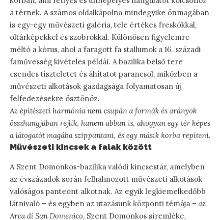
korban, ami fényes és ünnepélyes hangulatot kölcsönöz
a térnek. A számos oldalkápolna mindegyike önmagában
is egy-egy művészeti galéria, tele értékes freskókkal,
oltárképekkel és szobrokkal. Különösen figyelemre
méltó a kórus, ahol a faragott fa stallumok a 16. századi
faművesség kivételes példái. A bazilika belső tere
csendes tiszteletet és áhítatot parancsol, miközben a
művészeti alkotások gazdagsága folyamatosan új
felfedezésekre ösztönöz.
Az építészeti harmónia nem csupán a formák és arányok
összhangjában rejlik, hanem abban is, ahogyan egy tér képes
a látogatót magába szippantani, és egy másik korba repíteni.
Művészeti kincsek a falak között
A Szent Domonkos-bazilika valódi kincsestár, amelyben
az évszázadok során felhalmozott művészeti alkotások
valóságos panteont alkotnak. Az egyik legkiemelkedőbb
látnivaló – és egyben az utazásunk központi témája –
az
Arca di San Domenico
, Szent Domonkos síremléke,