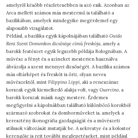
amelyről később részletesebben is szó esik. Azonban az
Arca mellett számos más mestermű is található a
bazilikában, amelyek mindegyike megérdemel egy
alaposabb vizsgálatot.
Például, a bazilika egyik kápolnájában található
Guido
Reni Szent Domonkos dicsősége című freskója
, amely a
barokk festészet egyik legszebb példája Bolognában. A
művész a fényt és a színeket mesterien használva
ábrázolja a szent mennyei dicsőségét. A bazilika számos
más oltárképet és freskót is őriz, olyan neves
művészektől, mint
Filippino Lippi
, aki a reneszánsz
korszak egyik kiemelkedő alakja volt, vagy
Guercino
, a
barokk korszak másik nagy mestere. Érdemes
megfigyelni a kápolnákban található különböző korokból
származó szobrokat és domborműveket is, amelyek a
keresztény ikonográfia gazdagságát és a művészeti
stílusok változását mutatják be. A sekrestye és a kolostor
kerengője is rejt további meglepetéseket, mint például