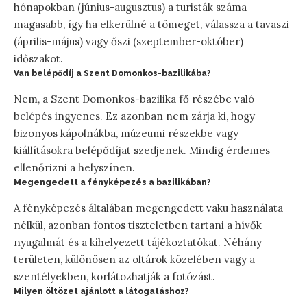
hónapokban (június-augusztus) a turisták száma
magasabb, így ha elkerülné a tömeget, válassza a tavaszi
(április-május) vagy őszi (szeptember-október)
időszakot.
Van belépődíj a Szent Domonkos-bazilikába?
Nem, a Szent Domonkos-bazilika fő részébe való
belépés ingyenes. Ez azonban nem zárja ki, hogy
bizonyos kápolnákba, múzeumi részekbe vagy
kiállításokra belépődíjat szedjenek. Mindig érdemes
ellenőrizni a helyszínen.
Megengedett a fényképezés a bazilikában?
A fényképezés általában megengedett vaku használata
nélkül, azonban fontos tiszteletben tartani a hívők
nyugalmát és a kihelyezett tájékoztatókat. Néhány
területen, különösen az oltárok közelében vagy a
szentélyekben, korlátozhatják a fotózást.
Milyen öltözet ajánlott a látogatáshoz?