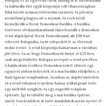
Bologna, ez az egyetemi város, mindig is az intellektuális
és kulturális élet egyik központja volt Olaszországban.
Falai között számos történelmi esemény és jelentős
személyiség hagyta ott a nyomát, és ezek közül
kiemelkedik a Szent Domonkos-bazilika. A bazilika
története elválaszthatatlanul összefonódik a domonkos
rend alapítójával, Szent Domonkossal, aki 1218-ban
érkezett Bolognába, és itt telepedett le az életének
utolsó éveire. A rend központja hamarosan a városban
jött létre, és az, hogy Domonkos itt hunyt el 1221-ben,
csak megerősítette Bologna szerepét a rend szívében.
A halála utáni években Domonkos testét először egy
egyszerű sírban helyezték el a mai bazilika elődjében, a
Sant’Agnese templomban. Azonban az alapító tisztelete
és a rend rohamos terjedése hamar szükségessé tette
egy méltóbb nyughely és egy nagyobb templom
építését. Így kezdődött meg a mai bazilika építése,
amely évszázadokon át tartó munkálatok során nyerte el