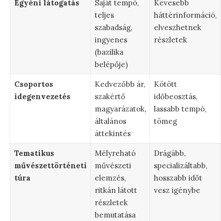
Egyéni látogatás
Saját tempó,
Kevesebb
teljes
háttérinformáció,
szabadság,
elveszhetnek
ingyenes
részletek
(bazilika
belépője)
Csoportos
Kedvezőbb ár,
Kötött
idegenvezetés
szakértő
időbeosztás,
magyarázatok,
lassabb tempó,
általános
tömeg
áttekintés
Tematikus
Mélyreható
Drágább,
művészettörténeti
művészeti
specializáltabb,
túra
elemzés,
hosszabb időt
ritkán látott
vesz igénybe
részletek
bemutatása