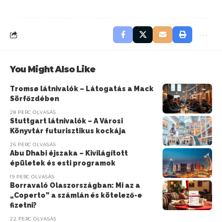
You Might Also Like
Tromsø látnivalók – Látogatás a Mack
Sörfőzdében
28 PERC OLVASÁS
Stuttgart látnivalók – A Városi
Könyvtár futurisztikus kockája
26 PERC OLVASÁS
Abu Dhabi éjszaka – Kivilágított
épületek és esti programok
19 PERC OLVASÁS
Borravaló Olaszországban: Mi az a
„Coperto” a számlán és kötelező-e
fizetni?
22 PERC OLVASÁS