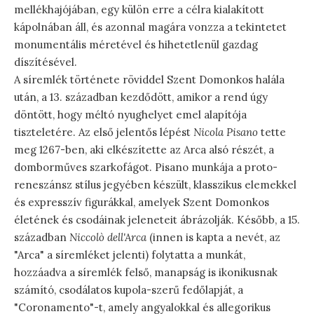
mellékhajójában, egy külön erre a célra kialakított
kápolnában áll, és azonnal magára vonzza a tekintetet
monumentális méretével és hihetetlenül gazdag
díszítésével.
A síremlék története röviddel Szent Domonkos halála
után, a 13. században kezdődött, amikor a rend úgy
döntött, hogy méltó nyughelyet emel alapítója
tiszteletére. Az első jelentős lépést
Nicola Pisano
tette
meg 1267-ben, aki elkészítette az Arca alsó részét, a
domborműves szarkofágot. Pisano munkája a proto-
reneszánsz stílus jegyében készült, klasszikus elemekkel
és expresszív figurákkal, amelyek Szent Domonkos
életének és csodáinak jeleneteit ábrázolják. Később, a 15.
században
Niccolò dell'Arca
(innen is kapta a nevét, az
"Arca" a síremléket jelenti) folytatta a munkát,
hozzáadva a síremlék felső, manapság is ikonikusnak
számító, csodálatos kupola-szerű fedőlapját, a
"Coronamento"-t, amely angyalokkal és allegorikus