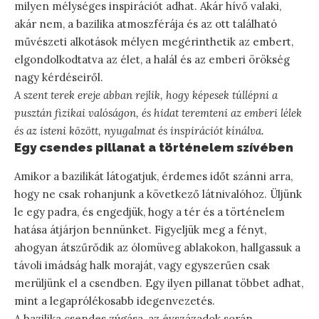
milyen mélységes inspirációt adhat. Akár hívő valaki,
akár nem, a bazilika atmoszférája és az ott található
művészeti alkotások mélyen megérinthetik az embert,
elgondolkodtatva az élet, a halál és az emberi örökség
nagy kérdéseiről.
A szent terek ereje abban rejlik, hogy képesek túllépni a
pusztán fizikai valóságon, és hidat teremteni az emberi lélek
és az isteni között, nyugalmat és inspirációt kínálva.
Egy csendes pillanat a történelem szívében
Amikor a bazilikát látogatjuk, érdemes időt szánni arra,
hogy ne csak rohanjunk a következő látnivalóhoz. Üljünk
le egy padra, és engedjük, hogy a tér és a történelem
hatása átjárjon bennünket. Figyeljük meg a fényt,
ahogyan átszűrődik az ólomüveg ablakokon, hallgassuk a
távoli imádság halk moraját, vagy egyszerűen csak
merüljünk el a csendben. Egy ilyen pillanat többet adhat,
mint a legaprólékosabb idegenvezetés.
A bazilika csendes zúgása, az évszázadok során