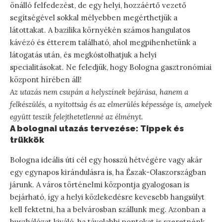
önálló felfedezést, de egy helyi, hozzáértő vezető
segítségével sokkal mélyebben megérthetjük a
látottakat. A bazilika környékén számos hangulatos
kávézó és étterem található, ahol megpihenhetünk a
látogatás után, és megkóstolhatjuk a helyi
specialitásokat. Ne feledjük, hogy Bologna gasztronómiai
központ hírében áll!
Az utazás nem csupán a helyszínek bejárása, hanem a
felkészülés, a nyitottság és az elmerülés képessége is, amelyek
együtt teszik felejthetetlenné az élményt.
A bolognai utazás tervezése: Tippek és
trükkök
Bologna ideális úti cél egy hosszú hétvégére vagy akár
egy egynapos kirándulásra is, ha Észak-Olaszországban
járunk. A város történelmi központja gyalogosan is
bejárható, így a helyi közlekedésre kevesebb hangsúlyt
kell fektetni, ha a belvárosban szállunk meg. Azonban a
buszhálózat kiváló, ha távolabbi pontokat is szeretnénk