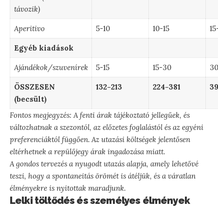
távozik)
Aperitivo
5-10
10-15
15
Egyéb kiadások
Ajándékok/szuvenírek
5-15
15-30
30
ÖSSZESEN
132-213
224-381
39
(becsült)
Fontos megjegyzés: A fenti árak tájékoztató jellegűek, és
változhatnak a szezontól, az előzetes foglalástól és az egyéni
preferenciáktól függően. Az utazási költségek jelentősen
eltérhetnek a repülőjegy árak ingadozása miatt.
A gondos tervezés a nyugodt utazás alapja, amely lehetővé
teszi, hogy a spontaneitás örömét is átéljük, és a váratlan
élményekre is nyitottak maradjunk.
Lelki töltődés és személyes élmények