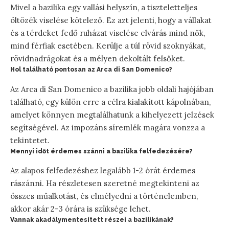
Mivel a bazilika egy vallási helyszín, a tiszteletteljes
öltözék viselése kötelező. Ez azt jelenti, hogy a vállakat
és a térdeket fedő ruházat viselése elvárás mind nők,
mind férfiak esetében. Kerülje a túl rövid szoknyákat,
rövidnadrágokat és a mélyen dekoltált felsőket.
Hol található pontosan az Arca di San Domenico?
Az Arca di San Domenico a bazilika jobb oldali hajójában
található, egy külön erre a célra kialakított kápolnában,
amelyet könnyen megtalálhatunk a kihelyezett jelzések
segítségével. Az impozáns síremlék magára vonzza a
tekintetet.
Mennyi időt érdemes szánni a bazilika felfedezésére?
Az alapos felfedezéshez legalább 1-2 órát érdemes
rászánni. Ha részletesen szeretné megtekinteni az
összes műalkotást, és elmélyedni a történelemben,
akkor akár 2-3 órára is szüksége lehet.
Vannak akadálymentesített részei a bazilikának?