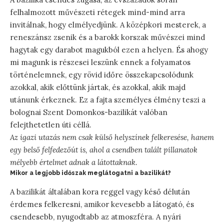
felhalmozott művészeti rétegek mind-mind arra
invitálnak, hogy elmélyedjünk. A középkori mesterek, a
reneszánsz zsenik és a barokk korszak művészei mind
hagytak egy darabot magukból ezen a helyen. És ahogy
mi magunk is részesei leszünk ennek a folyamatos
történelemnek, egy rövid időre összekapcsolódunk
azokkal, akik előttünk jártak, és azokkal, akik majd
utánunk érkeznek. Ez a fajta személyes élmény teszi a
bolognai Szent Domonkos-bazilikát valóban
felejthetetlen úti céllá.
Az igazi utazás nem csak külső helyszínek felkeresése, hanem
egy belső felfedezőút is, ahol a csendben talált pillanatok
mélyebb értelmet adnak a látottaknak.
Mikor a legjobb időszak meglátogatni a bazilikát?
A bazilikát általában kora reggel vagy késő délután
érdemes felkeresni, amikor kevesebb a látogató, és
csendesebb, nyugodtabb az atmoszféra. A nyári