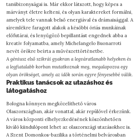
tanúbizonyságai is. Már ekkor látszott, hogy képes a
márványt életre kelteni, és olyan karaktereket formálni,
amelyek tele vannak belső energiával és drámaisággal. A
síremlékre faragott alakok a későbbi óriás munkáinak
előfutárai, és lenyűgöző bepillantást engednek abba a
kreatív folyamatba, amely Michelangelo Buonarroti
nevét örökre beírta a művészettörténetbe.
A géniusz első szikrái gyakran a legváratlanabb helyeken és
a legfiatalabb korban mutatkoznak meg, megalapozva egy
olyan örökséget, amely az idők során egyre fényesebbé válik.
Praktikus tanácsok az utazáshoz és
látogatáshoz
Bologna könnyen megközelíthető város
Olaszországban, akár vonattal, akár repülővel érkezünk.
A város központi elhelyezkedésének köszönhetően
kiváló kiindulópont lehet az olaszországi utazásokhoz is.
A Szent Domonkos-bazilika a történelmi belvárosban