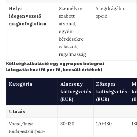
Helyi
Személyre
A legdrágább
idegenvezető
szabott
opció
magánfoglalása
útvonal,
egyéni
kérdésekre
válaszok,
rugalmasság
Költségkalkuláció egy egynapos bolognai
látogatáshoz (fő per fő, becsült értékek)
Kategória
Alacsony
Közepes
M
költségvetés
költségvetés
kö
(EUR)
(EUR)
(E
Utazás
Vonat/busz
80-120
120-180
18
Budapestről (oda-