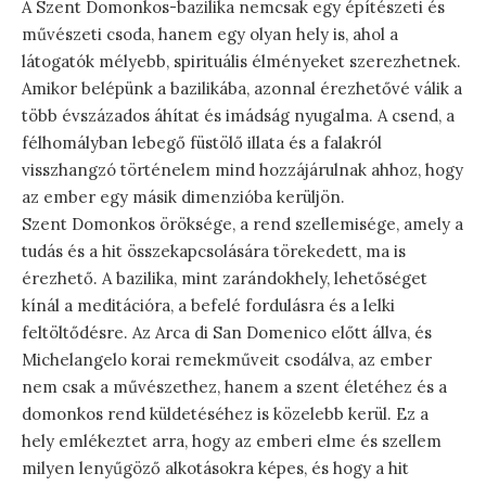
A Szent Domonkos-bazilika nemcsak egy építészeti és
művészeti csoda, hanem egy olyan hely is, ahol a
látogatók mélyebb, spirituális élményeket szerezhetnek.
Amikor belépünk a bazilikába, azonnal érezhetővé válik a
több évszázados áhítat és imádság nyugalma. A csend, a
félhomályban lebegő füstölő illata és a falakról
visszhangzó történelem mind hozzájárulnak ahhoz, hogy
az ember egy másik dimenzióba kerüljön.
Szent Domonkos öröksége, a rend szellemisége, amely a
tudás és a hit összekapcsolására törekedett, ma is
érezhető. A bazilika, mint zarándokhely, lehetőséget
kínál a meditációra, a befelé fordulásra és a lelki
feltöltődésre. Az Arca di San Domenico előtt állva, és
Michelangelo korai remekműveit csodálva, az ember
nem csak a művészethez, hanem a szent életéhez és a
domonkos rend küldetéséhez is közelebb kerül. Ez a
hely emlékeztet arra, hogy az emberi elme és szellem
milyen lenyűgöző alkotásokra képes, és hogy a hit