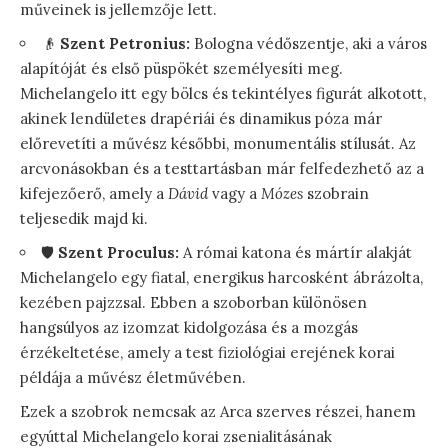
műveinek is jellemzője lett.
👴
Szent Petronius:
Bologna védőszentje, aki a város
alapítóját és első püspökét személyesíti meg.
Michelangelo itt egy bölcs és tekintélyes figurát alkotott,
akinek lendületes drapériái és dinamikus póza már
előrevetíti a művész későbbi, monumentális stílusát. Az
arcvonásokban és a testtartásban már felfedezhető az a
kifejezőerő, amely a
Dávid
vagy a
Mózes
szobrain
teljesedik majd ki.
🛡️
Szent Proculus:
A római katona és mártír alakját
Michelangelo egy fiatal, energikus harcosként ábrázolta,
kezében pajzzsal. Ebben a szoborban különösen
hangsúlyos az izomzat kidolgozása és a mozgás
érzékeltetése, amely a test fiziológiai erejének korai
példája a művész életművében.
Ezek a szobrok nemcsak az Arca szerves részei, hanem
egyúttal Michelangelo korai zsenialitásának