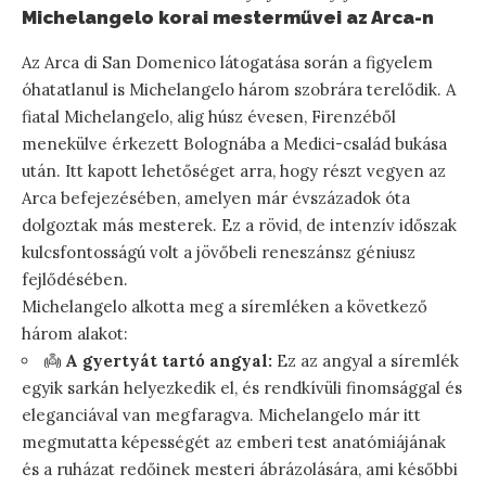
Michelangelo korai mesterművei az Arca-n
Az Arca di San Domenico látogatása során a figyelem
óhatatlanul is Michelangelo három szobrára terelődik. A
fiatal Michelangelo, alig húsz évesen, Firenzéből
menekülve érkezett Bolognába a Medici-család bukása
után. Itt kapott lehetőséget arra, hogy részt vegyen az
Arca befejezésében, amelyen már évszázadok óta
dolgoztak más mesterek. Ez a rövid, de intenzív időszak
kulcsfontosságú volt a jövőbeli reneszánsz géniusz
fejlődésében.
Michelangelo alkotta meg a síremléken a következő
három alakot:
👼
A gyertyát tartó angyal:
Ez az angyal a síremlék
egyik sarkán helyezkedik el, és rendkívüli finomsággal és
eleganciával van megfaragva. Michelangelo már itt
megmutatta képességét az emberi test anatómiájának
és a ruházat redőinek mesteri ábrázolására, ami későbbi