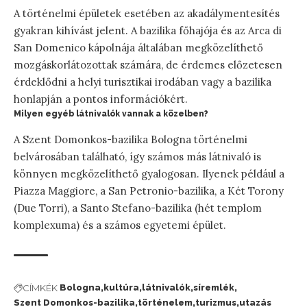
A történelmi épületek esetében az akadálymentesítés
gyakran kihívást jelent. A bazilika főhajója és az Arca di
San Domenico kápolnája általában megközelíthető
mozgáskorlátozottak számára, de érdemes előzetesen
érdeklődni a helyi turisztikai irodában vagy a bazilika
honlapján a pontos információkért.
Milyen egyéb látnivalók vannak a közelben?
A Szent Domonkos-bazilika Bologna történelmi
belvárosában található, így számos más látnivaló is
könnyen megközelíthető gyalogosan. Ilyenek például a
Piazza Maggiore, a San Petronio-bazilika, a Két Torony
(Due Torri), a Santo Stefano-bazilika (hét templom
komplexuma) és a számos egyetemi épület.
CÍMKÉK
Bologna
kultúra
látnivalók
síremlék
Szent Domonkos-bazilika
történelem
turizmus
utazás