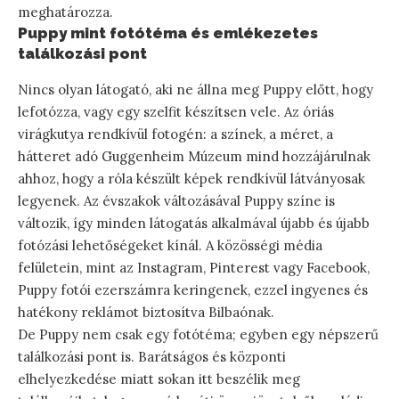
meghatározza.
Puppy mint fotótéma és emlékezetes
találkozási pont
Nincs olyan látogató, aki ne állna meg Puppy előtt, hogy
lefotózza, vagy egy szelfit készítsen vele. Az óriás
virágkutya rendkívül fotogén: a színek, a méret, a
hátteret adó Guggenheim Múzeum mind hozzájárulnak
ahhoz, hogy a róla készült képek rendkívül látványosak
legyenek. Az évszakok változásával Puppy színe is
változik, így minden látogatás alkalmával újabb és újabb
fotózási lehetőségeket kínál. A közösségi média
felületein, mint az Instagram, Pinterest vagy Facebook,
Puppy fotói ezerszámra keringenek, ezzel ingyenes és
hatékony reklámot biztosítva Bilbaónak.
De Puppy nem csak egy fotótéma; egyben egy népszerű
találkozási pont is. Barátságos és központi
elhelyezkedése miatt sokan itt beszélik meg