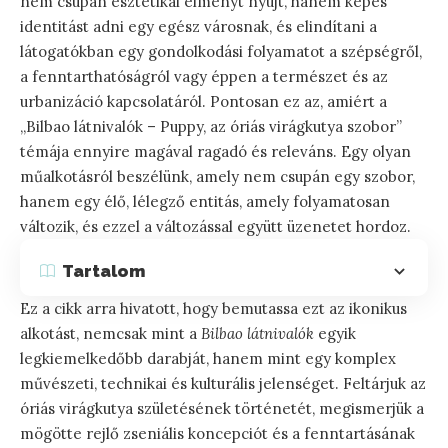
nem csupán esztétikai élményt nyújt, hanem képes
identitást adni egy egész városnak, és elindítani a
látogatókban egy gondolkodási folyamatot a szépségről,
a fenntarthatóságról vagy éppen a természet és az
urbanizáció kapcsolatáról. Pontosan ez az, amiért a
„Bilbao látnivalók – Puppy, az óriás virágkutya szobor”
témája ennyire magával ragadó és releváns. Egy olyan
műalkotásról beszélünk, amely nem csupán egy szobor,
hanem egy élő, lélegző entitás, amely folyamatosan
változik, és ezzel a változással együtt üzenetet hordoz.
Tartalom
Ez a cikk arra hivatott, hogy bemutassa ezt az ikonikus
alkotást, nemcsak mint a
Bilbao látnivalók
egyik
legkiemelkedőbb darabját, hanem mint egy komplex
művészeti, technikai és kulturális jelenséget. Feltárjuk az
óriás virágkutya születésének történetét, megismerjük a
mögötte rejlő zseniális koncepciót és a fenntartásának