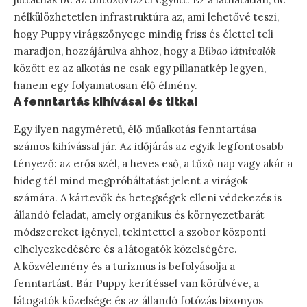
nélkülözhetetlen infrastruktúra az, ami lehetővé teszi,
hogy Puppy virágszőnyege mindig friss és élettel teli
maradjon, hozzájárulva ahhoz, hogy a
Bilbao látnivalók
között ez az alkotás ne csak egy pillanatkép legyen,
hanem egy folyamatosan élő élmény.
A fenntartás kihívásai és titkai
Egy ilyen nagyméretű, élő műalkotás fenntartása
számos kihívással jár. Az időjárás az egyik legfontosabb
tényező: az erős szél, a heves eső, a tűző nap vagy akár a
hideg tél mind megpróbáltatást jelent a virágok
számára. A kártevők és betegségek elleni védekezés is
állandó feladat, amely organikus és környezetbarát
módszereket igényel, tekintettel a szobor központi
elhelyezkedésére és a látogatók közelségére.
A közvélemény és a turizmus is befolyásolja a
fenntartást. Bár Puppy kerítéssel van körülvéve, a
látogatók közelsége és az állandó fotózás bizonyos