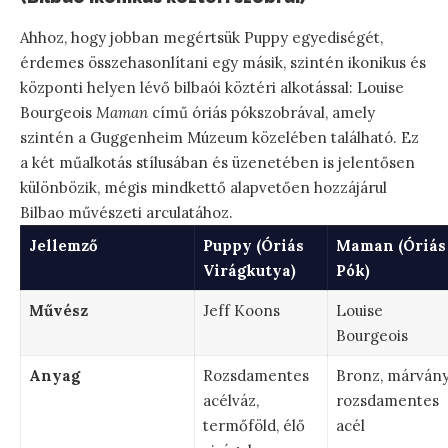
Ahhoz, hogy jobban megértsük Puppy egyediségét,
érdemes összehasonlítani egy másik, szintén ikonikus és
központi helyen lévő bilbaói köztéri alkotással: Louise
Bourgeois
Maman
című óriás pókszobrával, amely
szintén a Guggenheim Múzeum közelében található. Ez
a két műalkotás stílusában és üzenetében is jelentősen
különbözik, mégis mindkettő alapvetően hozzájárul
Bilbao művészeti arculatához.
Jellemző
Puppy (Óriás
Maman (Óriás
Virágkutya)
Pók)
Művész
Jeff Koons
Louise
Bourgeois
Anyag
Rozsdamentes
Bronz, márvány
acélváz,
rozsdamentes
termőföld, élő
acél