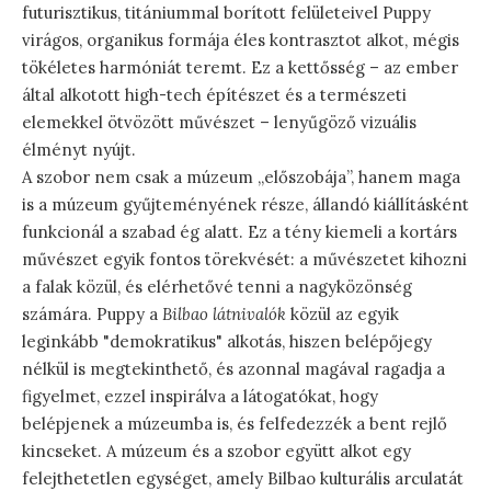
futurisztikus, titániummal borított felületeivel Puppy
virágos, organikus formája éles kontrasztot alkot, mégis
tökéletes harmóniát teremt. Ez a kettősség – az ember
által alkotott high-tech építészet és a természeti
elemekkel ötvözött művészet – lenyűgöző vizuális
élményt nyújt.
A szobor nem csak a múzeum „előszobája”, hanem maga
is a múzeum gyűjteményének része, állandó kiállításként
funkcionál a szabad ég alatt. Ez a tény kiemeli a kortárs
művészet egyik fontos törekvését: a művészetet kihozni
a falak közül, és elérhetővé tenni a nagyközönség
számára. Puppy a
Bilbao látnivalók
közül az egyik
leginkább "demokratikus" alkotás, hiszen belépőjegy
nélkül is megtekinthető, és azonnal magával ragadja a
figyelmet, ezzel inspirálva a látogatókat, hogy
belépjenek a múzeumba is, és felfedezzék a bent rejlő
kincseket. A múzeum és a szobor együtt alkot egy
felejthetetlen egységet, amely Bilbao kulturális arculatát