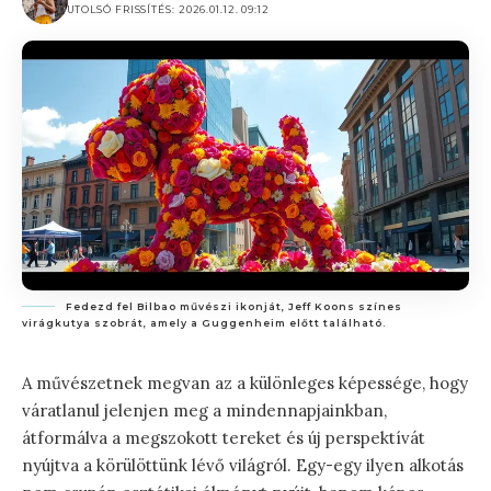
UTOLSÓ FRISSÍTÉS: 2026.01.12. 09:12
Fedezd fel Bilbao művészi ikonját, Jeff Koons színes
virágkutya szobrát, amely a Guggenheim előtt található.
A művészetnek megvan az a különleges képessége, hogy
váratlanul jelenjen meg a mindennapjainkban,
átformálva a megszokott tereket és új perspektívát
nyújtva a körülöttünk lévő világról. Egy-egy ilyen alkotás