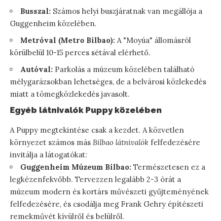
Busszal:
Számos helyi buszjáratnak van megállója a
Guggenheim közelében.
Metróval (Metro Bilbao):
A "Moyúa" állomásról
körülbelül 10-15 perces sétával elérhető.
Autóval:
Parkolás a múzeum közelében található
mélygarázsokban lehetséges, de a belvárosi közlekedés
miatt a tömegközlekedés javasolt.
Egyéb látnivalók Puppy közelében
A Puppy megtekintése csak a kezdet. A közvetlen
környezet számos más
Bilbao látnivalók
felfedezésére
invitálja a látogatókat:
Guggenheim Múzeum Bilbao:
Természetesen ez a
legkézenfekvőbb. Tervezzen legalább 2-3 órát a
múzeum modern és kortárs művészeti gyűjteményének
felfedezésére, és csodálja meg Frank Gehry építészeti
remekművét kívülről és belülről.