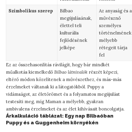
Szimbolikus szerep
Bilbao
Az anyaság és a
megújulásának,
művésznő
élettel teli
személyes
kulturális
történelmének
fejlődésének
mélyebb
jelképe
rétegeit tárja
fel
Ez az összehasonlítás rávilágít, hogy bár mindkét
műalkotás kiemelkedő
Bilbao látnivalók
részét képezi,
eltérő módon közelítenek a művészethez, és más-más
érzelmeket váltanak ki a látogatókból. Puppy a
vidámságot, az életörömet és a folyamatos megújulást
testesíti meg, míg Maman a mélyebb, gyakran
ambivalens érzelmeket és az élet kihívásait boncolgatja.
Árkalkuláció táblázat: Egy nap Bilbaóban
Puppy és a Guggenheim környékén