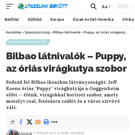
Aa
Belföld
Külföld
Európa
Észak és Dél-Amerika
Afrika
Kezdőlap
»
Spanyolország
»
Bilbao látnivalók – Puppy, az óriás virágkutya szobor
SPANYOLORSZÁG
Bilbao látnivalók – Puppy,
az óriás virágkutya szobor
Fedezd fel Bilbao ikonikus látványosságát: Jeff
Koons óriás "Puppy" virágkutyája a Guggenheim
előtt — élénk, virágokkal borított szobor, amely
mosolyt csal, fotózásra csábít és a város szívévé
vált.
SZILVIA
7 HÓNAP AGO
31 PERC OLVASÁS