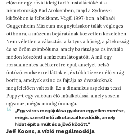
először egy rövid ideig tartó installációként a
németországi Bad Arolsenben, majd a Sydney-i
kikötőben is felbukkant. Végül 1997-ben, a bilbaói
Guggenheim Múzeum megnyitásakor talált végleges
otthonra, a múzeum bejáratának közvetlen közelében.
Nem véletlen a választás: a kutyus a hűség, a játékosság
és az öröm szimbóluma, amely barátságos és invitáló
módon köszönti a múzeum látogatóit. A mű egy
rozsdamentes acélkeretre épül, amelyet belső
öntözőrendszerrel láttak el, és több tízezer élő virág
borítja, amelyek színe és fajtája az évszakoknak
megfelelően változik. Ez a dinamikus aspektus teszi
Puppy-t egy valóban élő műalkotássá, amely sosem
ugyanaz, mégis mindig önmaga.
„Egy város megújulása gyakran egyetlen merész,
mégis szerethető alkotással kezdődik, amely
hidat épít a múlt és a jövő között.”
Jeff Koons, a vízió megálmodója