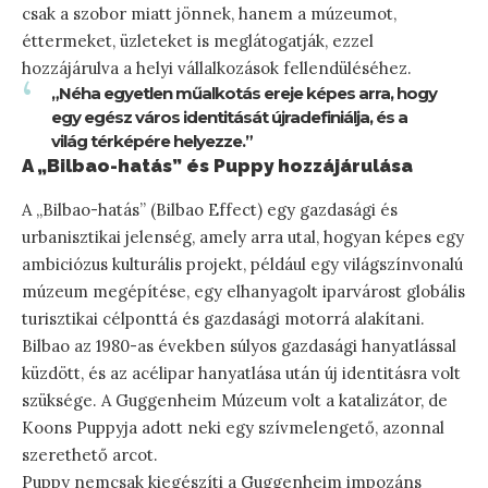
csak a szobor miatt jönnek, hanem a múzeumot,
éttermeket, üzleteket is meglátogatják, ezzel
hozzájárulva a helyi vállalkozások fellendüléséhez.
„Néha egyetlen műalkotás ereje képes arra, hogy
egy egész város identitását újradefiniálja, és a
világ térképére helyezze.”
A „Bilbao-hatás” és Puppy hozzájárulása
A „Bilbao-hatás” (Bilbao Effect) egy gazdasági és
urbanisztikai jelenség, amely arra utal, hogyan képes egy
ambiciózus kulturális projekt, például egy világszínvonalú
múzeum megépítése, egy elhanyagolt iparvárost globális
turisztikai célponttá és gazdasági motorrá alakítani.
Bilbao az 1980-as években súlyos gazdasági hanyatlással
küzdött, és az acélipar hanyatlása után új identitásra volt
szüksége. A Guggenheim Múzeum volt a katalizátor, de
Koons Puppyja adott neki egy szívmelengető, azonnal
szerethető arcot.
Puppy nemcsak kiegészíti a Guggenheim impozáns