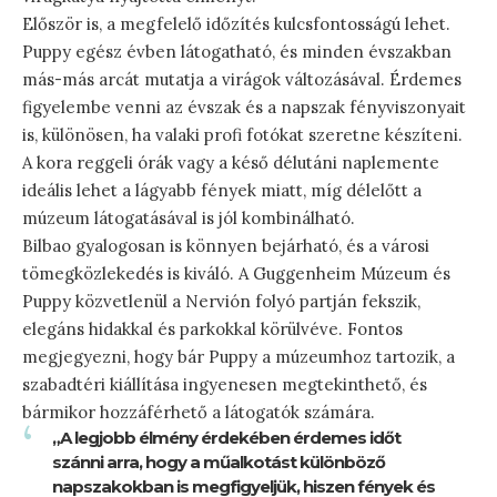
Először is, a megfelelő időzítés kulcsfontosságú lehet.
Puppy egész évben látogatható, és minden évszakban
más-más arcát mutatja a virágok változásával. Érdemes
figyelembe venni az évszak és a napszak fényviszonyait
is, különösen, ha valaki profi fotókat szeretne készíteni.
A kora reggeli órák vagy a késő délutáni naplemente
ideális lehet a lágyabb fények miatt, míg délelőtt a
múzeum látogatásával is jól kombinálható.
Bilbao gyalogosan is könnyen bejárható, és a városi
tömegközlekedés is kiváló. A Guggenheim Múzeum és
Puppy közvetlenül a Nervión folyó partján fekszik,
elegáns hidakkal és parkokkal körülvéve. Fontos
megjegyezni, hogy bár Puppy a múzeumhoz tartozik, a
szabadtéri kiállítása ingyenesen megtekinthető, és
bármikor hozzáférhető a látogatók számára.
„A legjobb élmény érdekében érdemes időt
szánni arra, hogy a műalkotást különböző
napszakokban is megfigyeljük, hiszen fények és