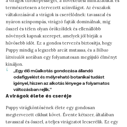
a virágok tűrőképességét, a növekedési mintázatukat és
természetesen a tervezett színvilágot. Az évszakok
váltakozásával a virágok is cserélődnek: tavasszal és
nyáron színpompás, virágzó fajták dominálnak, míg
ősszel és télen olyan örökzöldek és ellenállóbb
növények kapnak szerepet, amelyek jól bírják a
hűvösebb időt. Ez a gondos tervezés biztosítja, hogy
Puppy mindig a legszebb arcát mutassa, és a
Bilbao
látnivalók
sorában egy folyamatosan megújuló élményt
kínáljon.
„Egy élő műalkotás gondozása állandó
odafigyelést és mélyreható botanikai tudást
igényel, hiszen az alkotás lényege a folyamatos
változásban rejlik.”
A virágok élete és cseréje
Puppy virágköntösének élete egy gondosan
megtervezett ciklust követ. Évente kétszer, általában
tavasszal és ősszel, a teljes virágzatot lecserélik. Ez egy