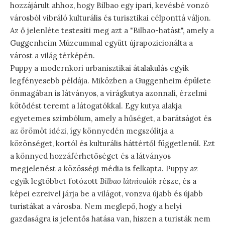
hozzájárult ahhoz, hogy Bilbao egy ipari, kevésbé vonzó
városból vibráló kulturális és turisztikai célponttá váljon.
Az ő jelenléte testesíti meg azt a "Bilbao-hatást", amely a
Guggenheim Múzeummal együtt újrapozicionálta a
várost a világ térképén.
Puppy a modernkori urbanisztikai átalakulás egyik
legfényesebb példája. Miközben a Guggenheim épülete
önmagában is látványos, a virágkutya azonnali, érzelmi
kötődést teremt a látogatókkal. Egy kutya alakja
egyetemes szimbólum, amely a hűséget, a barátságot és
az örömöt idézi, így könnyedén megszólítja a
közönséget, kortól és kulturális háttértől függetlenül. Ezt
a könnyed hozzáférhetőséget és a látványos
megjelenést a közösségi média is felkapta. Puppy az
egyik legtöbbet fotózott
Bilbao látnivalók
része, és a
képei ezreivel járja be a világot, vonzva újabb és újabb
turistákat a városba. Nem meglepő, hogy a helyi
gazdaságra is jelentős hatása van, hiszen a turisták nem