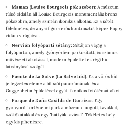
Maman (Louise Bourgeois pók szobor):
A múzeum
túlsó oldalán áll Louise Bourgeois monumentális bronz
pókszobra, amely szintén ikonikus alkotás. Ez a sötét,
félelmetes, de anyai figura erős kontrasztot képez Puppy
vidám virágaival.
Nervión folyóparti sétány:
Sétáljon végig a
folyóparton, amely gyönyörűen parkosított, és számos
művészeti alkotással, modern épülettel és régi híd
látványával szolgál.
Puente de La Salve (La Salve híd):
Ez a vörös híd
jellegzetes eleme a bilbaói panorámának, és a
Guggenheim épületével együtt ikonikus fotótémát alkot.
Parque de Doña Casilda de Iturrizar:
Egy
gyönyörű, történelmi park a múzeum mögött, tavakkal,
szökőkutakkal és egy "hattyúk tavával". Tökéletes hely
egy kis pihenésre.