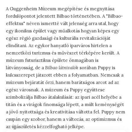
A Guggenheim Múzeum megépítése és megnyitása
fordulópontot jelentett Bilbao történetében. A "Bilbao-
effektus" néven ismertté vált jelenség arra utal, hogy
egy ikonikus épület vagy műalkotás hogyan képes egy
egész régió gazdasági és kulturális revitalizációját
elindítani. Az egykor hanyatló iparváros hirtelen a
nemzetközi turizmus és művészet térképére került. A
múzeum futurisztikus épülete önmagában is
látványosság, de a
Bilbao látnivalók
sorában Puppy is
kulcsszerepet játszott ebben a folyamatban. Nemcsak a
múzeum bejáratát őrzi, hanem barátságos arcot ad az
egész városnak. A múzeum és Puppy együttese
szimbolizálja Bilbao átalakulását: az ipari acél helyébe a
titán és a virágok finomsága lépett, a múlt keménységét
a jövő nyitottsága és kreativitása váltotta fel. Puppy nem
csupán egy szobor, hanem a változás, az optimizmus és
az újjászületés kézzelfogható jelképe.