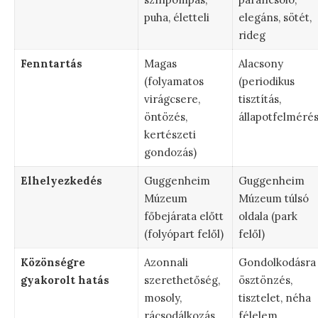
puha, életteli
elegáns, sötét,
rideg
Fenntartás
Magas
Alacsony
(folyamatos
(periodikus
virágcsere,
tisztítás,
öntözés,
állapotfelmérés
kertészeti
gondozás)
Elhelyezkedés
Guggenheim
Guggenheim
Múzeum
Múzeum túlsó
főbejárata előtt
oldala (park
(folyópart felől)
felől)
Közönségre
Azonnali
Gondolkodásra
gyakorolt hatás
szerethetőség,
ösztönzés,
mosoly,
tisztelet, néha
rácsodálkozás
félelem