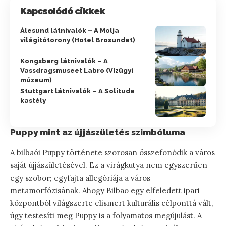
Kapcsolódó cikkek
Ålesund látnivalók – A Molja
világítótorony (Hotel Brosundet)
Kongsberg látnivalók – A
Vassdragsmuseet Labro (Vízügyi
múzeum)
Stuttgart látnivalók – A Solitude
kastély
Puppy mint az újjászületés szimbóluma
A bilbaói Puppy története szorosan összefonódik a város
saját újjászületésével. Ez a virágkutya nem egyszerűen
egy szobor; egyfajta allegóriája a város
metamorfózisának. Ahogy Bilbao egy elfeledett ipari
központból világszerte elismert kulturális célponttá vált,
úgy testesíti meg Puppy is a folyamatos megújulást. A