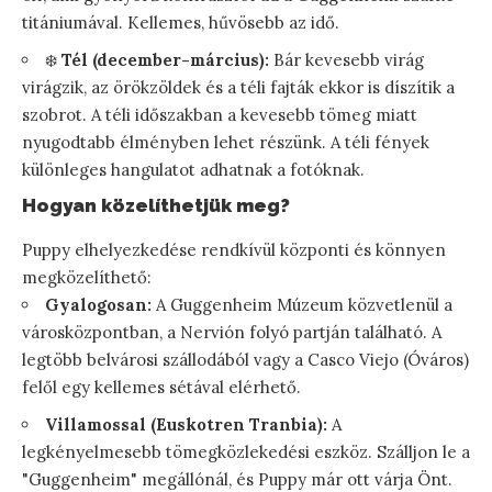
titániumával. Kellemes, hűvösebb az idő.
❄️
Tél (december-március):
Bár kevesebb virág
virágzik, az örökzöldek és a téli fajták ekkor is díszítik a
szobrot. A téli időszakban a kevesebb tömeg miatt
nyugodtabb élményben lehet részünk. A téli fények
különleges hangulatot adhatnak a fotóknak.
Hogyan közelíthetjük meg?
Puppy elhelyezkedése rendkívül központi és könnyen
megközelíthető:
Gyalogosan:
A Guggenheim Múzeum közvetlenül a
városközpontban, a Nervión folyó partján található. A
legtöbb belvárosi szállodából vagy a Casco Viejo (Óváros)
felől egy kellemes sétával elérhető.
Villamossal (Euskotren Tranbia):
A
legkényelmesebb tömegközlekedési eszköz. Szálljon le a
"Guggenheim" megállónál, és Puppy már ott várja Önt.