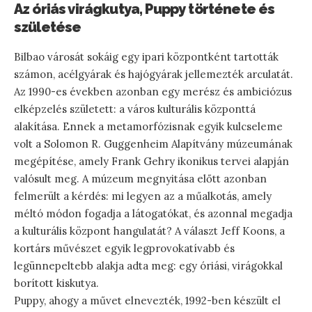
Az óriás virágkutya, Puppy története és
születése
Bilbao városát sokáig egy ipari központként tartották
számon, acélgyárak és hajógyárak jellemezték arculatát.
Az 1990-es években azonban egy merész és ambiciózus
elképzelés született: a város kulturális központtá
alakítása. Ennek a metamorfózisnak egyik kulcseleme
volt a Solomon R. Guggenheim Alapítvány múzeumának
megépítése, amely Frank Gehry ikonikus tervei alapján
valósult meg. A múzeum megnyitása előtt azonban
felmerült a kérdés: mi legyen az a műalkotás, amely
méltó módon fogadja a látogatókat, és azonnal megadja
a kulturális központ hangulatát? A választ Jeff Koons, a
kortárs művészet egyik legprovokatívabb és
legünnepeltebb alakja adta meg: egy óriási, virágokkal
borított kiskutya.
Puppy, ahogy a művet elnevezték, 1992-ben készült el