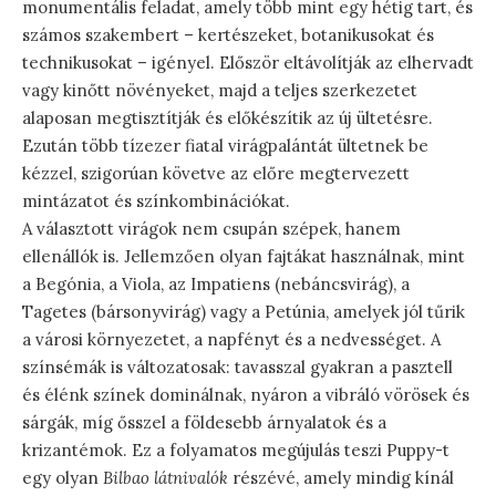
monumentális feladat, amely több mint egy hétig tart, és
számos szakembert – kertészeket, botanikusokat és
technikusokat – igényel. Először eltávolítják az elhervadt
vagy kinőtt növényeket, majd a teljes szerkezetet
alaposan megtisztítják és előkészítik az új ültetésre.
Ezután több tízezer fiatal virágpalántát ültetnek be
kézzel, szigorúan követve az előre megtervezett
mintázatot és színkombinációkat.
A választott virágok nem csupán szépek, hanem
ellenállók is. Jellemzően olyan fajtákat használnak, mint
a Begónia, a Viola, az Impatiens (nebáncsvirág), a
Tagetes (bársonyvirág) vagy a Petúnia, amelyek jól tűrik
a városi környezetet, a napfényt és a nedvességet. A
színsémák is változatosak: tavasszal gyakran a pasztell
és élénk színek dominálnak, nyáron a vibráló vörösek és
sárgák, míg ősszel a földesebb árnyalatok és a
krizantémok. Ez a folyamatos megújulás teszi Puppy-t
egy olyan
Bilbao látnivalók
részévé, amely mindig kínál