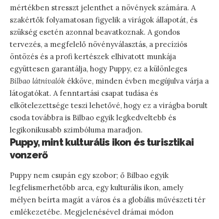
mértékben stresszt jelenthet a növények számára. A
szakértők folyamatosan figyelik a virágok állapotát, és
szükség esetén azonnal beavatkoznak. A gondos
tervezés, a megfelelő növényválasztás, a precíziós
öntözés és a profi kertészek elhivatott munkája
együttesen garantálja, hogy Puppy, ez a különleges
Bilbao látnivalók
ékköve, minden évben megújulva várja a
látogatókat. A fenntartási csapat tudása és
elkötelezettsége teszi lehetővé, hogy ez a virágba borult
csoda továbbra is Bilbao egyik legkedveltebb és
legikonikusabb szimbóluma maradjon.
Puppy, mint kulturális ikon és turisztikai
vonzerő
Puppy nem csupán egy szobor; ő Bilbao egyik
legfelismerhetőbb arca, egy kulturális ikon, amely
mélyen beírta magát a város és a globális művészeti tér
emlékezetébe. Megjelenésével drámai módon