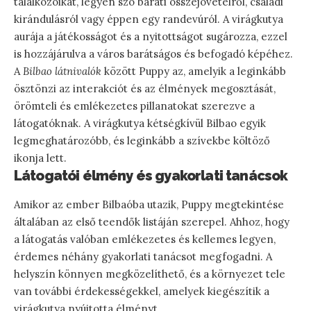
találkozóikat, legyen szó baráti összejövetelről, családi
kirándulásról vagy éppen egy randevúról. A virágkutya
aurája a játékosságot és a nyitottságot sugározza, ezzel
is hozzájárulva a város barátságos és befogadó képéhez.
A
Bilbao látnivalók
között Puppy az, amelyik a leginkább
ösztönzi az interakciót és az élmények megosztását,
örömteli és emlékezetes pillanatokat szerezve a
látogatóknak. A virágkutya kétségkívül Bilbao egyik
legmeghatározóbb, és leginkább a szívekbe költöző
ikonja lett.
Látogatói élmény és gyakorlati tanácsok
Amikor az ember Bilbaóba utazik, Puppy megtekintése
általában az első teendők listáján szerepel. Ahhoz, hogy
a látogatás valóban emlékezetes és kellemes legyen,
érdemes néhány gyakorlati tanácsot megfogadni. A
helyszín könnyen megközelíthető, és a környezet tele
van további érdekességekkel, amelyek kiegészítik a
virágkutya nyújtotta élményt.