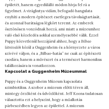
épületét, hanem egyedülálló módon hívja fel rá a
figyelmet. A virágkutya vidám, befogadó hangulata
enyhíti a modern építészet esetleges távolságtartását,
és azonnal barátságos légkört teremt. Az emberek
ösztönösen vonzódnak hozzá, ami miatt a múzeumhoz
való első közeledés sokkal személyesebbé válik. Ezzel
Puppy közvetlenül hozzájárul ahhoz, hogy a
Bilbao
látnivalók
közül a Guggenheim és a környezete a város
szívévé váljon, és a „Bilbao-hatás” ne csak az építészeti
csodára, hanem a művészet és a természet harmonikus
találkozására is vonatkozzon.
Kapcsolat a Guggenheim Múzeummal
Puppy és a Guggenheim Múzeum kapcsolata
szimbiotikus. A szobor a múzeum előtti téren áll,
mintegy őrzőként és üdvözlőként. Jeff Koons tudatosan
választotta ezt a helyszínt, hogy a műalkotás
párbeszédben legyen az épülettel. A múzeum