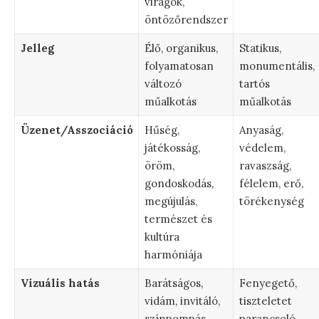
virágok,
öntözőrendszer
Jelleg
Élő, organikus,
Statikus,
folyamatosan
monumentális,
változó
tartós
műalkotás
műalkotás
Üzenet/Asszociáció
Hűség,
Anyaság,
játékosság,
védelem,
öröm,
ravaszság,
gondoskodás,
félelem, erő,
megújulás,
törékenység
természet és
kultúra
harmóniája
Vizuális hatás
Barátságos,
Fenyegető,
vidám, invitáló,
tiszteletet
színpompás,
parancsoló,