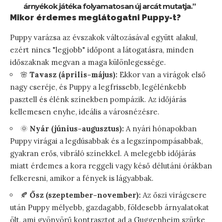
árnyékok játéka folyamatosan új arcát mutatja.”
Mikor érdemes meglátogatni Puppy-t?
Puppy varázsa az évszakok változásával együtt alakul,
ezért nincs "legjobb" időpont a látogatásra, minden
időszaknak megvan a maga különlegessége.
🌸
Tavasz (április-május):
Ekkor van a virágok első
nagy cseréje, és Puppy a legfrissebb, legélénkebb
pasztell és élénk színekben pompázik. Az időjárás
kellemesen enyhe, ideális a városnézésre.
🌞
Nyár (június-augusztus):
A nyári hónapokban
Puppy virágai a legdúsabbak és a legszínpompásabbak,
gyakran erős, vibráló színekkel. A melegebb időjárás
miatt érdemes a kora reggeli vagy késő délutáni órákban
felkeresni, amikor a fények is lágyabbak.
🍂
Ősz (szeptember-november):
Az őszi virágcsere
után Puppy mélyebb, gazdagabb, földesebb árnyalatokat
ölt, ami gyönyörű kontrasztot ad a Guggenheim szürke