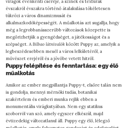
virágok évenkénti cseréje, a színek és textúrák
évszakról évszakra történő átalakulása tökéletesen
tükrözi a város dinamizmusát és
alkalmazkodóképességét. A műalkotás azt sugallja, hogy
még a legrobbanásszerűbb változások közepette is
megőrizhetjük a gyengédséget, a játékosságot és a
szépséget. A
Bilbao látnivalók
között Puppy az, amelyik a
legbeszédesebben mesél a város lelkületéről, a
művészet erejéről és a jövőbe vetett hitről.
Puppy felépítése és fenntartása: egy élő
műalkotás
Amikor az ember megpillantja Puppy-t, elsőre talán nem
is gondolja, mennyi mérnöki tudás, botanikai
szakértelem és emberi munka rejlik ebben a
monumentális virágkutyában. Nem egy statikus
szoborról van szó, amely egyszer elkészül, majd
évtizedekig változatlanul áll. Puppy egy élő, lélegző
műalkotás, amely folyamatos gondozást és odafigyelést