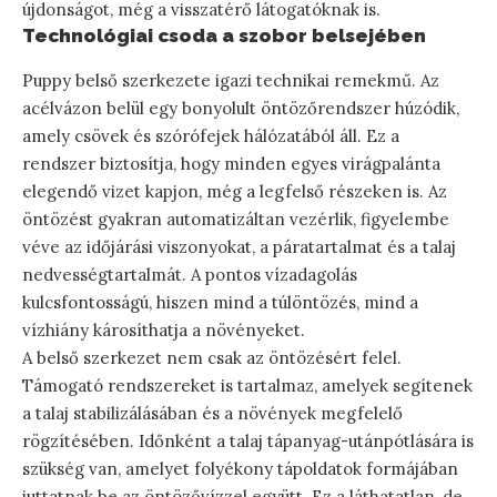
újdonságot, még a visszatérő látogatóknak is.
Technológiai csoda a szobor belsejében
Puppy belső szerkezete igazi technikai remekmű. Az
acélvázon belül egy bonyolult öntözőrendszer húzódik,
amely csövek és szórófejek hálózatából áll. Ez a
rendszer biztosítja, hogy minden egyes virágpalánta
elegendő vizet kapjon, még a legfelső részeken is. Az
öntözést gyakran automatizáltan vezérlik, figyelembe
véve az időjárási viszonyokat, a páratartalmat és a talaj
nedvességtartalmát. A pontos vízadagolás
kulcsfontosságú, hiszen mind a túlöntözés, mind a
vízhiány károsíthatja a növényeket.
A belső szerkezet nem csak az öntözésért felel.
Támogató rendszereket is tartalmaz, amelyek segítenek
a talaj stabilizálásában és a növények megfelelő
rögzítésében. Időnként a talaj tápanyag-utánpótlására is
szükség van, amelyet folyékony tápoldatok formájában
juttatnak be az öntözővízzel együtt. Ez a láthatatlan, de