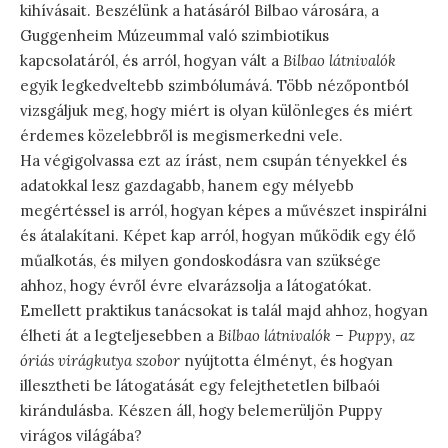
kihívásait. Beszélünk a hatásáról Bilbao városára, a
Guggenheim Múzeummal való szimbiotikus
kapcsolatáról, és arról, hogyan vált a
Bilbao látnivalók
egyik legkedveltebb szimbólumává. Több nézőpontból
vizsgáljuk meg, hogy miért is olyan különleges és miért
érdemes közelebbről is megismerkedni vele.
Ha végigolvassa ezt az írást, nem csupán tényekkel és
adatokkal lesz gazdagabb, hanem egy mélyebb
megértéssel is arról, hogyan képes a művészet inspirálni
és átalakítani. Képet kap arról, hogyan működik egy élő
műalkotás, és milyen gondoskodásra van szüksége
ahhoz, hogy évről évre elvarázsolja a látogatókat.
Emellett praktikus tanácsokat is talál majd ahhoz, hogyan
élheti át a legteljesebben a
Bilbao látnivalók – Puppy, az
óriás virágkutya szobor
nyújtotta élményt, és hogyan
illesztheti be látogatását egy felejthetetlen bilbaói
kirándulásba. Készen áll, hogy belemerüljön Puppy
virágos világába?