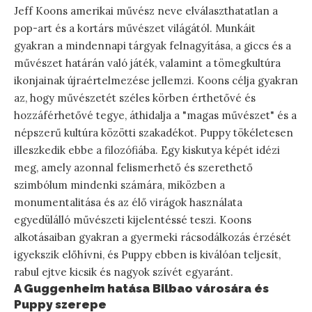
Jeff Koons amerikai művész neve elválaszthatatlan a
pop-art és a kortárs művészet világától. Munkáit
gyakran a mindennapi tárgyak felnagyítása, a giccs és a
művészet határán való játék, valamint a tömegkultúra
ikonjainak újraértelmezése jellemzi. Koons célja gyakran
az, hogy művészetét széles körben érthetővé és
hozzáférhetővé tegye, áthidalja a "magas művészet" és a
népszerű kultúra közötti szakadékot. Puppy tökéletesen
illeszkedik ebbe a filozófiába. Egy kiskutya képét idézi
meg, amely azonnal felismerhető és szerethető
szimbólum mindenki számára, miközben a
monumentalitása és az élő virágok használata
egyedülálló művészeti kijelentéssé teszi. Koons
alkotásaiban gyakran a gyermeki rácsodálkozás érzését
igyekszik előhívni, és Puppy ebben is kiválóan teljesít,
rabul ejtve kicsik és nagyok szívét egyaránt.
A Guggenheim hatása Bilbao városára és
Puppy szerepe