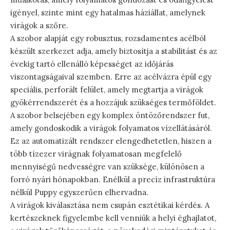
igényel, szinte mint egy hatalmas háziállat, amelynek
virágok a szőre.
A szobor alapját egy robusztus, rozsdamentes acélból
készült szerkezet adja, amely biztosítja a stabilitást és az
évekig tartó ellenálló képességet az időjárás
viszontagságaival szemben. Erre az acélvázra épül egy
speciális, perforált felület, amely megtartja a virágok
gyökérrendszerét és a hozzájuk szükséges termőföldet.
A szobor belsejében egy komplex öntözőrendszer fut,
amely gondoskodik a virágok folyamatos vízellátásáról.
Ez az automatizált rendszer elengedhetetlen, hiszen a
több tízezer virágnak folyamatosan megfelelő
mennyiségű nedvességre van szüksége, különösen a
forró nyári hónapokban. Enélkül a precíz infrastruktúra
nélkül Puppy egyszerűen elhervadna.
A virágok kiválasztása nem csupán esztétikai kérdés. A
kertészeknek figyelembe kell venniük a helyi éghajlatot,