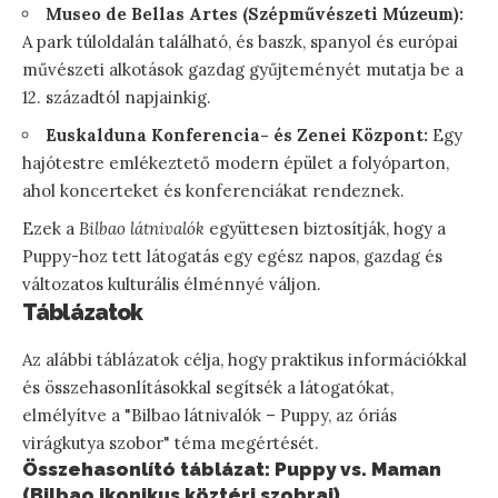
Museo de Bellas Artes (Szépművészeti Múzeum):
A park túloldalán található, és baszk, spanyol és európai
művészeti alkotások gazdag gyűjteményét mutatja be a
12. századtól napjainkig.
Euskalduna Konferencia- és Zenei Központ:
Egy
hajótestre emlékeztető modern épület a folyóparton,
ahol koncerteket és konferenciákat rendeznek.
Ezek a
Bilbao látnivalók
együttesen biztosítják, hogy a
Puppy-hoz tett látogatás egy egész napos, gazdag és
változatos kulturális élménnyé váljon.
Táblázatok
Az alábbi táblázatok célja, hogy praktikus információkkal
és összehasonlításokkal segítsék a látogatókat,
elmélyítve a "Bilbao látnivalók – Puppy, az óriás
virágkutya szobor" téma megértését.
Összehasonlító táblázat: Puppy vs. Maman
(Bilbao ikonikus köztéri szobrai)