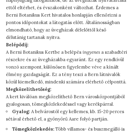
napnyugtáig látogathatók, de az üvegházak nyitvatartása
ettől eltérhet, és évszakonként változhat. Érdemes a
Berni Botanikus Kert hivatalos honlapján ellenőrizni a
pontos időpontokat a látogatás előtt. Általánosságban
elmondható, hogy az üvegházak délelőttől késő
délutánig tartanak nyitva.
Belépődíj:
A Berni Botanikus Kertbe a belépés
ingyenes
a szabadtéri
részekre és az üvegházakba egyaránt. Ez egy rendkívül
vonzó szempont, különösen figyelembe véve a kínált
élmény gazdagságát. Ez a tény teszi a Bern látnivalók
közül kiemelkedő, mindenki számára elérhető célponttá.
Megközelíthetőség:
A kert kiválóan megközelíthető Bern városközpontjából
gyalogosan, tömegközlekedéssel vagy kerékpárral.
Gyalog:
A belvárostól egy kellemes, kb. 15-20 perces
sétával érhető el, a gyönyörű Aare folyó partján.
Tömegközlekedés:
Több villamos- és buszmegálló is