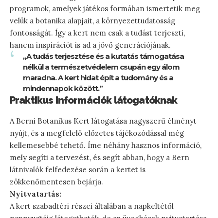
programok, amelyek játékos formában ismertetik meg
velük a botanika alapjait, a környezettudatosság
fontosságát. Így a kert nem csak a tudást terjeszti,
hanem inspirációt is ad a jövő generációjának.
„A tudás terjesztése és a kutatás támogatása
nélkül a természetvédelem csupán egy álom
maradna. A kert hidat épít a tudomány és a
mindennapok között.”
Praktikus információk látogatóknak
A Berni Botanikus Kert látogatása nagyszerű élményt
nyújt, és a megfelelő előzetes tájékozódással még
kellemesebbé tehető. Íme néhány hasznos információ,
mely segíti a tervezést, és segít abban, hogy a Bern
látnivalók felfedezése során a kertet is
zökkenőmentesen bejárja.
Nyitvatartás:
A kert szabadtéri részei általában a napkeltétől