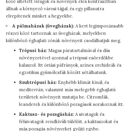
közé ültetett virágok és növények éles kontrasztban
állnak a környező városi tájjal, és egy pillanatra
elrepítenek minket a hegyekbe.
A pálmaházak (üvegházak):
A kert legimpozánsabb
részei közé tartoznak az üvegházak, melyekben
különböző éghajlati zónák növényeit csodálhatjuk meg.
Trópusi ház:
Magas páratartalmával és dús
növényzetével azonnal a trópusi esőerdőkbe
kalauzol. Itt óriási páfrányok, színes orchideák és
egzotikus gyümölcsfák között sétálhatunk.
Szubtrópusi ház:
Enyhébb klímát kínál, és
mediterrán, valamint más melegebb éghajlatú
területek növényeit mutatja be. Citromfák,
leanderek és különböző pozsgások sorakoznak itt.
Kaktusz- és pozsgásház:
A sivatagok és
félsivatagok rendkívüli túlélőit, a kaktuszokat és
más pozsgás növényeket gyűjti egybe.