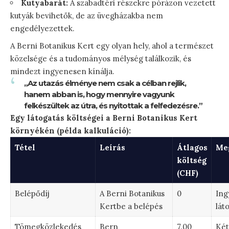
Kutyabarát:
A szabadtéri részekre pórázon vezetett
kutyák bevihetők, de az üvegházakba nem
engedélyezettek.
A Berni Botanikus Kert egy olyan hely, ahol a természet
közelsége és a tudományos mélység találkozik, és
mindezt ingyenesen kínálja.
„Az utazás élménye nem csak a célban rejlik,
hanem abban is, hogy mennyire vagyunk
felkészültek az útra, és nyitottak a felfedezésre.”
Egy látogatás költségei a Berni Botanikus Kert
környékén (példa kalkuláció):
Tétel
Leírás
Átlagos
Me
költség
(CHF)
Belépődíj
A Berni Botanikus
0
Ing
Kertbe a belépés
lát
Tömegközlekedés
Bern
7.00
Két