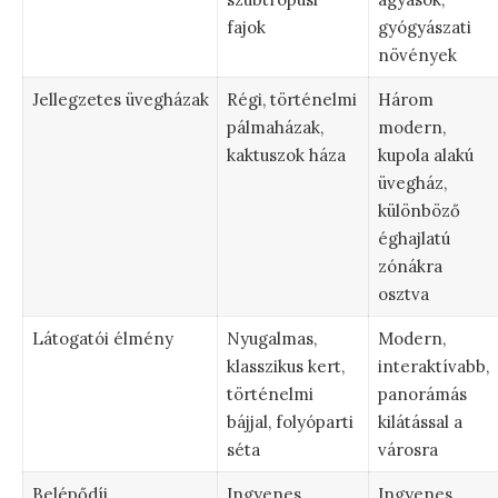
fajok
gyógyászati
növények
Jellegzetes üvegházak
Régi, történelmi
Három
pálmaházak,
modern,
kaktuszok háza
kupola alakú
üvegház,
különböző
éghajlatú
zónákra
osztva
Látogatói élmény
Nyugalmas,
Modern,
klasszikus kert,
interaktívabb,
történelmi
panorámás
bájjal, folyóparti
kilátással a
séta
városra
Belépődíj
Ingyenes
Ingyenes