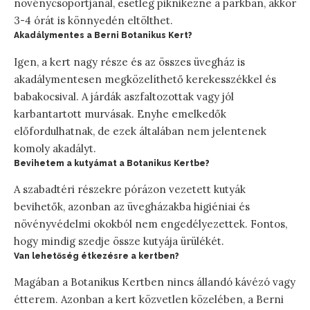
növénycsoportjánál, esetleg piknikezne a parkban, akkor
3-4 órát is könnyedén eltölthet.
Akadálymentes a Berni Botanikus Kert?
Igen, a kert nagy része és az összes üvegház is
akadálymentesen megközelíthető kerekesszékkel és
babakocsival. A járdák aszfaltozottak vagy jól
karbantartott murvásak. Enyhe emelkedők
előfordulhatnak, de ezek általában nem jelentenek
komoly akadályt.
Bevihetem a kutyámat a Botanikus Kertbe?
A szabadtéri részekre pórázon vezetett kutyák
bevihetők, azonban az üvegházakba higiéniai és
növényvédelmi okokból nem engedélyezettek. Fontos,
hogy mindig szedje össze kutyája ürülékét.
Van lehetőség étkezésre a kertben?
Magában a Botanikus Kertben nincs állandó kávézó vagy
étterem. Azonban a kert közvetlen közelében, a Berni