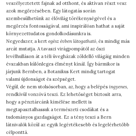
veszélyeztetett fajnak ad otthont, és aktívan részt vesz
azok megőrzésében. Egy látogatás során
szembesülhetünk az élővilág törékenységével és a
megőrzés fontosságával, ami inspirálóan hathat a saját
környezettudatos gondolkodásunkra is.
Negyedszer, a kert
egész évben látogatható
, és mindig más
arcát mutatja. A tavaszi virágpompától az őszi
levélhulláson át a téli üvegházak zöldellő világáig minden
évszakban különleges élményt kínál. Így bármikor is
járjunk Bernben, a Botanikus Kert mindig tartogat
valami újdonságot és szépséget.
Végül, de nem utolsósorban, az, hogy a belépés
ingyenes
,
rendkívül vonzóvá teszi. Ez lehetőséget biztosít arra,
hogy a pénztárcánk kímélése mellett is
megtapasztalhassuk a természeti csodákat és a
tudományos gazdagságot. Ez a tény teszi a Bern
látnivalók közül az egyik legértékesebb és legelérhetőbb
célponttá.