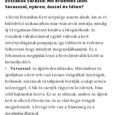
Évszakok varázsa: Mit érdemes látni
tavasszal, nyáron, ősszel és télen?
A Berni Botanikus Kert szépsége sosem alszik, ám az év
különböző szakaszaiban más-más arcát mutatja, mindig
új és izgalmas élményt kínálva a látogatóknak. Az
évszakok váltakozásával együtt változik a kert
növényvilágának pompája is, így többször is érdemes
felkeresni, hogy mindent megcsodálhassunk. Ez a
folyamatos megújulás teszi a Bern látnivalók között is
kiemelkedővé.
Tavasszal:
Az újjáéledés időszaka. Márciusban és
áprilisban a kert tele van tavaszi virágokkal: hóvirágok,
krókusok, nárciszok és tulipánok borítják a talajt színes
szőnyeggel. A fák és cserjék rügyezni kezdenek, friss
zöld hajtásokat hozva. Ez az az időszak, amikor az alpesi
kert is elkezd ébredezni, és az első hegyi virágok
megjelennek. A levegő tele van a frissesség és a
megújulás illatával.