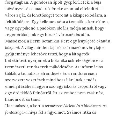
forgatagban. A gondosan ápolt gyepfelületek, a buja
növényzet és a madarak éneke azonnal elfeledteti a
város zaját, és lehetőséget teremt a kikapcsolódásra, a
feltöltődésre. Egy kellemes séta a tematikus kertekben,
vagy egy pihenő a padokon ideális módja annak, hogy
regenerálódjunk egy hosszú városnézés után.
Másodszor, a Berni Botanikus Kert egy
lenyűgöző oktatási
központ
. A világ minden tájáról származó növényfajok
gyűjteménye lehetővé teszi, hogy a látogatók
betekintést nyerjenek a botanika sokféleségébe és a
természeti rendszerek működésébe. Az információs
táblák, a tematikus elrendezés és a rendszeresen
szervezett vezetések mind hozzájárulnak a tudás
elmélyítéséhez, legyen szó egy iskolás csoportról vagy
egy érdeklődő felnőttről. Itt az ember nem csak néz,
hanem ért és tanul.
Harmadszor, a kert a
természetvédelem és a biodiverzitás
fontosságára
hívja fel a figyelmet. Számos ritka és