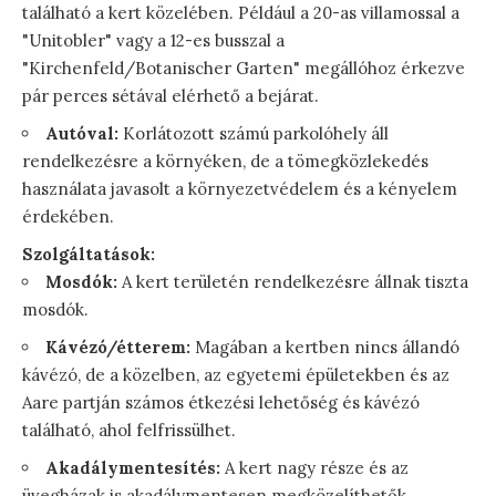
található a kert közelében. Például a 20-as villamossal a
"Unitobler" vagy a 12-es busszal a
"Kirchenfeld/Botanischer Garten" megállóhoz érkezve
pár perces sétával elérhető a bejárat.
Autóval:
Korlátozott számú parkolóhely áll
rendelkezésre a környéken, de a tömegközlekedés
használata javasolt a környezetvédelem és a kényelem
érdekében.
Szolgáltatások:
Mosdók:
A kert területén rendelkezésre állnak tiszta
mosdók.
Kávézó/étterem:
Magában a kertben nincs állandó
kávézó, de a közelben, az egyetemi épületekben és az
Aare partján számos étkezési lehetőség és kávézó
található, ahol felfrissülhet.
Akadálymentesítés:
A kert nagy része és az
üvegházak is akadálymentesen megközelíthetők