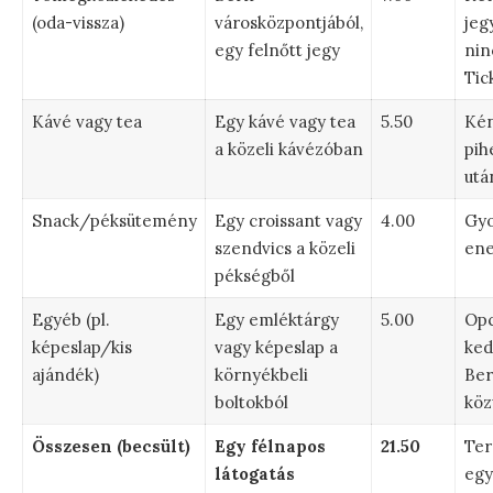
(oda-vissza)
városközpontjából,
jeg
egy felnőtt jegy
nin
Tic
Kávé vagy tea
Egy kávé vagy tea
5.50
Ké
a közeli kávézóban
pih
utá
Snack/péksütemény
Egy croissant vagy
4.00
Gyo
szendvics a közeli
ene
pékségből
Egyéb (pl.
Egy emléktárgy
5.00
Opc
képeslap/kis
vagy képeslap a
ked
ajándék)
környékbeli
Ber
boltokból
köz
Összesen (becsült)
Egy félnapos
21.50
Ter
látogatás
egy