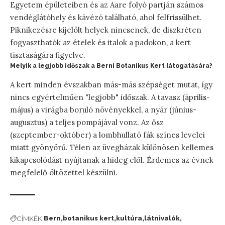
Egyetem épületeiben és az Aare folyó partján számos
vendéglátóhely és kávézó található, ahol felfrissülhet.
Piknikezésre kijelölt helyek nincsenek, de diszkréten
fogyaszthatók az ételek és italok a padokon, a kert
tisztaságára figyelve.
Melyik a legjobb időszak a Berni Botanikus Kert látogatására?
A kert minden évszakban más-más szépséget mutat, így
nincs egyértelműen "legjobb" időszak. A tavasz (április-
május) a virágba boruló növényekkel, a nyár (június-
augusztus) a teljes pompájával vonz. Az ősz
(szeptember-október) a lombhullató fák színes levelei
miatt gyönyörű. Télen az üvegházak különösen kellemes
kikapcsolódást nyújtanak a hideg elől. Érdemes az évnek
megfelelő öltözettel készülni.
CÍMKÉK
Bern
botanikus kert
kultúra
látnivalók