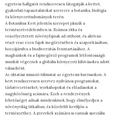
egyetem hallgatói rendszeresen látogatják a kertet,
gyakorlati tapasztalatokat szerezve a botanika, biológia
és környezettudományok terén.
A Botanikus Kert jelentős szerepet játszik a
természetvédelemben is. Számos ritka és
veszélyeztetett növényfajnak ad otthont, és aktívan
részt vesz ezen fajok megőrzésében és szaporításában,
hozzájárulva a biodiverzitás fenntartásához. A
magbankok és a fajmegőrző programok létfontosságú
munkát végeznek a globális környezeti kihívásokra adott
válaszként.
Az oktatási misszió túlmutat az egyetemi kurzusokon. A
kert rendszeresen szervez nyilvános programokat,
tárlatvezetéseket, workshopokat és előadásokat a
nagyközönség számára. Ezek a rendezvények
lehetőséget adnak mindenkinek, hogy elmélyedjen a
növényvilág titkaiban, és közelebb kerüljön a
természethez. A gyerekek számára is vannak speciális