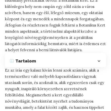
tudomány precizitását ötvözi: a Botanikus Kert. Ez a
különleges hely nem csupán egy zöld oázis a város
szívében, hanem egy élő, lélegző múzeum, egy oktatási
központ és egy menedék a mindennapok forgatagában.
Átfogóan és részletesen fogjuk feltárni a Botanikus Kert
minden aspektusát, a történelmi alapoktól kezdve a
lenyűgöző növénygyűjteményeken át a praktikus
látogatói információkig, bemutatva, miért is érdemes ezt
a helyet felvenni a berni látnivalók listájára.
Tartalom
Ez az írás egy kalauz kíván lenni azok számára, akik a
természethez való mélyebb kapcsolódásra vágynak
utazásaik során, és azoknak is, akik egyszerűen csak egy
nyugodt, inspiráló környezetben szeretnének
feltöltődni. Megismerheti a kert egyedülálló
növényvilágát, betekintést nyerhet a tudományos
munkába, amely a falai között zajlik, és hasznos tippeket