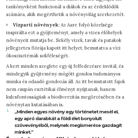
tankönyvként funkcionál a diákok és az érdeklődők
számára, akik megérthetik a növényvilág szerkezetét.
Vízparti növények:
Az Aare folyó közelsége
inspirálta ezt a gyűjteményt, amely a vizes élőhelyek
növényeit mutatja be. Sekély vizek, tavak és patakok
jellegzetes flórája kapott itt helyet, bemutatva a vízi
ökoszisztémák sokféleségét.
A kert minden szeglete egy új felfedezésre invitál, és
mindegyik gyűjtemény mögött gondos tudományos
munka és odaadó gondozás áll. Az itt bemutatott fajok
nem csupán esztétikai élményt nyújtanak, hanem
kulcsfontosságúak a biodiverzitás megőrzésében és a
növénytan kutatásában is.
„Minden egyes növény egy történetet mesél el,
egy apró darabkát a földi élet bonyolult
szövevényéből, melynek megismerése gazdagít
minket.”