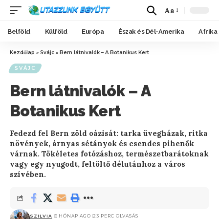
Aa
Belföld
Külföld
Európa
Észak és Dél-Amerika
Afrika
Kezdőlap
»
Svájc
»
Bern látnivalók – A Botanikus Kert
SVÁJC
Bern látnivalók – A
Botanikus Kert
Fedezd fel Bern zöld oázisát: tarka üvegházak, ritka
növények, árnyas sétányok és csendes pihenők
várnak. Tökéletes fotózáshoz, természetbarátoknak
vagy egy nyugodt, feltöltő délutánhoz a város
szívében.
SZILVIA
6 HÓNAP AGO
23 PERC OLVASÁS