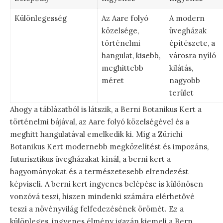
Különlegesség
Az Aare folyó
A modern
közelsége,
üvegházak
történelmi
építészete, a
hangulat, kisebb,
városra nyíló
meghittebb
kilátás,
méret
nagyobb
terület
Ahogy a táblázatból is látszik, a Berni Botanikus Kert a
történelmi bájával, az Aare folyó közelségével és a
meghitt hangulatával emelkedik ki. Míg a Zürichi
Botanikus Kert modernebb megközelítést és impozáns,
futurisztikus üvegházakat kínál, a berni kert a
hagyományokat és a természetesebb elrendezést
képviseli. A berni kert ingyenes belépése is különösen
vonzóvá teszi, hiszen mindenki számára elérhetővé
teszi a növényvilág felfedezésének örömét. Ez a
különleges, ingyenes élmény igazán kiemeli a Bern