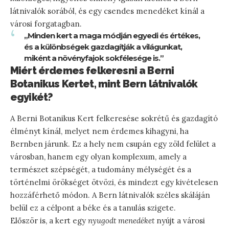
látnivalók sorából, és egy csendes menedéket kínál a
városi forgatagban.
„Minden kert a maga módján egyedi és értékes,
és a különbségek gazdagítják a világunkat,
miként a növényfajok sokfélesége is.”
Miért érdemes felkeresni a Berni
Botanikus Kertet, mint Bern látnivalók
egyikét?
A Berni Botanikus Kert felkeresése sokrétű és gazdagító
élményt kínál, melyet nem érdemes kihagyni, ha
Bernben járunk. Ez a hely nem csupán egy zöld felület a
városban, hanem egy olyan komplexum, amely a
természet szépségét, a tudomány mélységét és a
történelmi örökséget ötvözi, és mindezt egy kivételesen
hozzáférhető módon. A Bern látnivalók széles skáláján
belül ez a célpont a béke és a tanulás szigete.
Először is, a kert egy
nyugodt menedéket
nyújt a városi