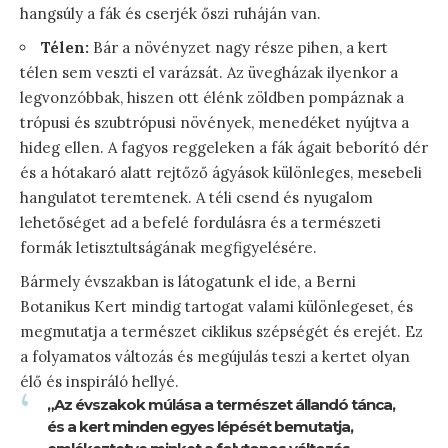
hangsúly a fák és cserjék őszi ruháján van.
Télen:
Bár a növényzet nagy része pihen, a kert
télen sem veszti el varázsát. Az üvegházak ilyenkor a
legvonzóbbak, hiszen ott élénk zöldben pompáznak a
trópusi és szubtrópusi növények, menedéket nyújtva a
hideg ellen. A fagyos reggeleken a fák ágait beborító dér
és a hótakaró alatt rejtőző ágyások különleges, mesebeli
hangulatot teremtenek. A téli csend és nyugalom
lehetőséget ad a befelé fordulásra és a természeti
formák letisztultságának megfigyelésére.
Bármely évszakban is látogatunk el ide, a Berni
Botanikus Kert mindig tartogat valami különlegeset, és
megmutatja a természet ciklikus szépségét és erejét. Ez
a folyamatos változás és megújulás teszi a kertet olyan
élő és inspiráló hellyé.
„Az évszakok múlása a természet állandó tánca,
és a kert minden egyes lépését bemutatja,