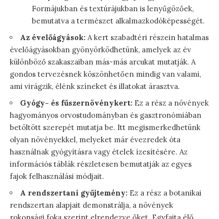
Formájukban és textúrájukban is lenyűgözőek,
bemutatva a természet alkalmazkodóképességét.
Az évelőágyások:
A kert szabadtéri részein hatalmas
évelőágyásokban gyönyörködhetünk, amelyek az év
különböző szakaszaiban más-más arcukat mutatják. A
gondos tervezésnek köszönhetően mindig van valami,
ami virágzik, élénk színeket és illatokat árasztva.
Gyógy- és fűszernövénykert:
Ez a rész a növények
hagyományos orvostudományban és gasztronómiában
betöltött szerepét mutatja be. Itt megismerkedhetünk
olyan növényekkel, melyeket már évezredek óta
használnak gyógyításra vagy ételek ízesítésére. Az
információs táblák részletesen bemutatják az egyes
fajok felhasználási módjait.
A rendszertani gyűjtemény:
Ez a rész a botanikai
rendszertan alapjait demonstrálja, a növények
rokonsági foka szerint elrendezve őket. Egyfajta élő