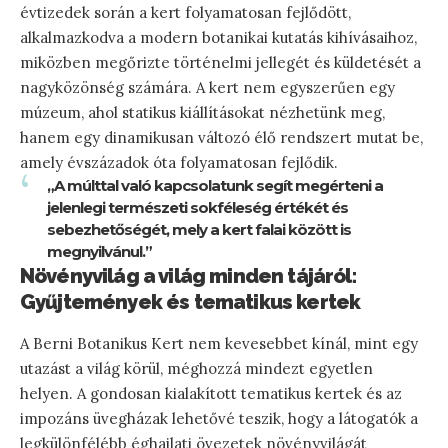
évtizedek során a kert folyamatosan fejlődött,
alkalmazkodva a modern botanikai kutatás kihívásaihoz,
miközben megőrizte történelmi jellegét és küldetését a
nagyközönség számára. A kert nem egyszerűen egy
múzeum, ahol statikus kiállításokat nézhetünk meg,
hanem egy dinamikusan változó élő rendszert mutat be,
amely évszázadok óta folyamatosan fejlődik.
„A múlttal való kapcsolatunk segít megérteni a
jelenlegi természeti sokféleség értékét és
sebezhetőségét, mely a kert falai között is
megnyilvánul.”
Növényvilág a világ minden tájáról:
Gyűjtemények és tematikus kertek
A Berni Botanikus Kert nem kevesebbet kínál, mint egy
utazást a világ körül, méghozzá mindezt egyetlen
helyen. A gondosan kialakított tematikus kertek és az
impozáns üvegházak lehetővé teszik, hogy a látogatók a
legkülönfélébb éghajlati övezetek növényvilágát