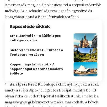
ismerhessék meg, az Alpok csúcsaitól a trópusi esőerdők
mélyéig. Ez a sokszínűség teszi igazán egyedivé és
kihagyhatatlanná a Bern látnivalók sorában.
Kapcsolódó cikkek
Brno látnivalók – A különleges
csillagászati óra
Bielefeld természet – Túrázás a
Teutoburgi-erdőben
Koppenhága látnivalók – A
Koppenhágai Operaház modern
épülete
Az alpesi kert:
Különleges élményt nyújt ez a rész,
amely a svájci Alpok jellegzetes flóráját mutatja be. Itt
olyan ritka és védett fajokkal találkozhatunk, amelyek a
magashegységi környezethez alkalmazkodtak. A kövek