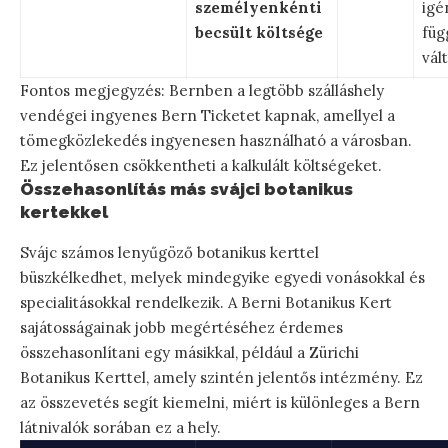
személyenkénti
igé
becsült költsége
füg
vál
Fontos megjegyzés: Bernben a legtöbb szálláshely
vendégei ingyenes Bern Ticketet kapnak, amellyel a
tömegközlekedés ingyenesen használható a városban.
Ez jelentősen csökkentheti a kalkulált költségeket.
Összehasonlítás más svájci botanikus
kertekkel
Svájc számos lenyűgöző botanikus kerttel
büszkélkedhet, melyek mindegyike egyedi vonásokkal és
specialitásokkal rendelkezik. A Berni Botanikus Kert
sajátosságainak jobb megértéséhez érdemes
összehasonlítani egy másikkal, például a Zürichi
Botanikus Kerttel, amely szintén jelentős intézmény. Ez
az összevetés segít kiemelni, miért is különleges a Bern
látnivalók sorában ez a hely.