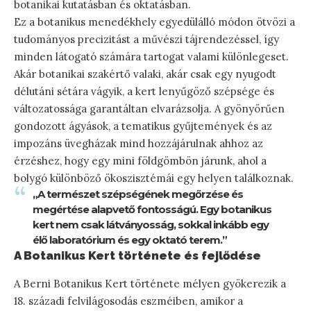
botanikai kutatásban és oktatásban.
Ez a botanikus menedékhely egyedülálló módon ötvözi a
tudományos precizitást a művészi tájrendezéssel, így
minden látogató számára tartogat valami különlegeset.
Akár botanikai szakértő valaki, akár csak egy nyugodt
délutáni sétára vágyik, a kert lenyűgöző szépsége és
változatossága garantáltan elvarázsolja. A gyönyörűen
gondozott ágyások, a tematikus gyűjtemények és az
impozáns üvegházak mind hozzájárulnak ahhoz az
érzéshez, hogy egy mini földgömbön járunk, ahol a
bolygó különböző ökoszisztémái egy helyen találkoznak.
„A természet szépségének megőrzése és
megértése alapvető fontosságú. Egy botanikus
kert nem csak látványosság, sokkal inkább egy
élő laboratórium és egy oktató terem.”
A Botanikus Kert története és fejlődése
A Berni Botanikus Kert története mélyen gyökerezik a
18. századi felvilágosodás eszméiben, amikor a