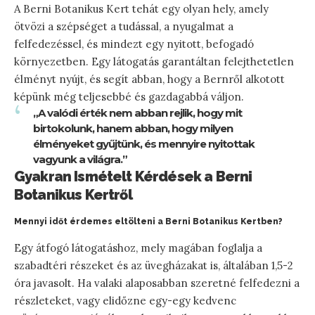
A Berni Botanikus Kert tehát egy olyan hely, amely
ötvözi a szépséget a tudással, a nyugalmat a
felfedezéssel, és mindezt egy nyitott, befogadó
környezetben. Egy látogatás garantáltan felejthetetlen
élményt nyújt, és segít abban, hogy a Bernről alkotott
képünk még teljesebbé és gazdagabbá váljon.
„A valódi érték nem abban rejlik, hogy mit
birtokolunk, hanem abban, hogy milyen
élményeket gyűjtünk, és mennyire nyitottak
vagyunk a világra.”
Gyakran Ismételt Kérdések a Berni
Botanikus Kertről
Mennyi időt érdemes eltölteni a Berni Botanikus Kertben?
Egy átfogó látogatáshoz, mely magában foglalja a
szabadtéri részeket és az üvegházakat is, általában 1,5-2
óra javasolt. Ha valaki alaposabban szeretné felfedezni a
részleteket, vagy elidőzne egy-egy kedvenc