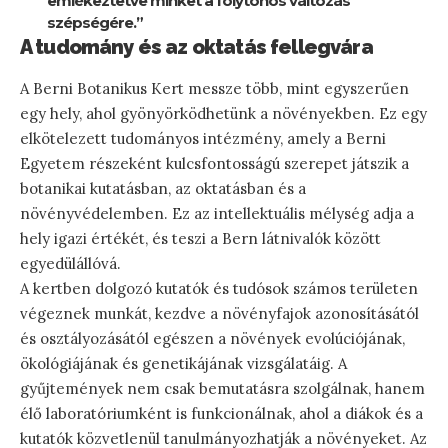
emlékeztetve minket a folytonos változás
szépségére.”
A tudomány és az oktatás fellegvára
A Berni Botanikus Kert messze több, mint egyszerűen
egy hely, ahol gyönyörködhetünk a növényekben. Ez egy
elkötelezett tudományos intézmény, amely a Berni
Egyetem részeként kulcsfontosságú szerepet játszik a
botanikai kutatásban, az oktatásban és a
növényvédelemben. Ez az intellektuális mélység adja a
hely igazi értékét, és teszi a Bern látnivalók között
egyedülállóvá.
A kertben dolgozó kutatók és tudósok számos területen
végeznek munkát, kezdve a növényfajok azonosításától
és osztályozásától egészen a növények evolúciójának,
ökológiájának és genetikájának vizsgálatáig. A
gyűjtemények nem csak bemutatásra szolgálnak, hanem
élő laboratóriumként is funkcionálnak, ahol a diákok és a
kutatók közvetlenül tanulmányozhatják a növényeket. Az