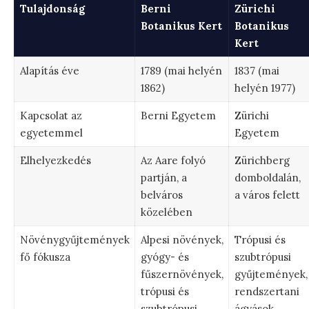
Tulajdonság
Berni
Zürichi
Botanikus Kert
Botanikus
Kert
Alapítás éve
1789 (mai helyén
1837 (mai
1862)
helyén 1977)
Kapcsolat az
Berni Egyetem
Zürichi
egyetemmel
Egyetem
Elhelyezkedés
Az Aare folyó
Zürichberg
partján, a
domboldalán,
belváros
a város felett
közelében
Növénygyűjtemények
Alpesi növények,
Trópusi és
fő fókusza
gyógy- és
szubtrópusi
fűszernövények,
gyűjtemények,
trópusi és
rendszertani
szubtrópusi
ágyások,