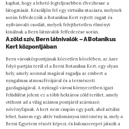
kaphat, hogy a lehető legteljesebben élvezhesse a
látogatását. Készüljön fel egy virtuális utazásra, melynek
során felfedezzük a Botanikus Kert rejtett zugait és
nyilvánvaló csodáit, melyek felejthetetlen élményt
kínálnak a Bern látnivalók felfedezése során.
A zöld szív, Bern látnivalók – A Botanikus
Kert központjában
Bern városközpontjának közvetlen közelében, az Aare
folyó partján terül el a Berni Botanikus Kert, egy olyan
hely, amely azonnal magával ragadja az embert a
nyugalmas atmoszférájával és a természeti
gazdagságával. A nyüzsgő városi környezetben igazi
felüdülést jelent ez a több hektáros zöld terület, amely
otthont ad a világ számos pontjáról származó
növényfajnak. A kert nem csupán egy park, ahol sétálni
lehet, hanem egy aktív tudományos intézmény is, mely a
Berni Egyetem részét képezi, és kulcsszerepet játszik a