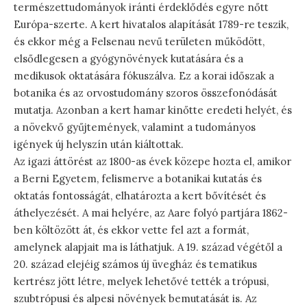
természettudományok iránti érdeklődés egyre nőtt
Európa-szerte. A kert hivatalos alapítását 1789-re teszik,
és ekkor még a Felsenau nevű területen működött,
elsődlegesen a gyógynövények kutatására és a
medikusok oktatására fókuszálva. Ez a korai időszak a
botanika és az orvostudomány szoros összefonódását
mutatja. Azonban a kert hamar kinőtte eredeti helyét, és
a növekvő gyűjtemények, valamint a tudományos
igények új helyszín után kiáltottak.
Az igazi áttörést az 1800-as évek közepe hozta el, amikor
a Berni Egyetem, felismerve a botanikai kutatás és
oktatás fontosságát, elhatározta a kert bővítését és
áthelyezését. A mai helyére, az Aare folyó partjára 1862-
ben költözött át, és ekkor vette fel azt a formát,
amelynek alapjait ma is láthatjuk. A 19. század végétől a
20. század elejéig számos új üvegház és tematikus
kertrész jött létre, melyek lehetővé tették a trópusi,
szubtrópusi és alpesi növények bemutatását is. Az