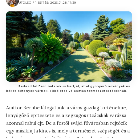
UTOLSÓ FRISSÍTÉS: 2026.01.28. 17:39
Fedezd fel Bern botanikus kertjét, ahol gyönyörű növények és
békés sétányok várnak. Tökéletes választás természetbarátoknak.
Amikor Bernbe látogatunk, a város gazdag történelme,
lenyűgöző építészete és a zegzugos utcácskák varázsa
azonnal rabul ejt. De a festői svájci fővárosban rejtőzik
egy másikfajta kincs is, mely a természet szépségét és a