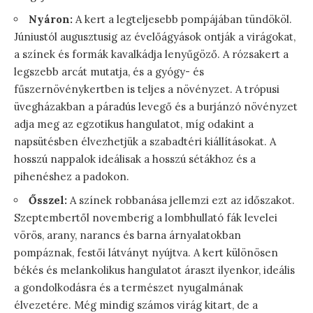
Nyáron:
A kert a legteljesebb pompájában tündököl.
Júniustól augusztusig az évelőágyások ontják a virágokat,
a színek és formák kavalkádja lenyűgöző. A rózsakert a
legszebb arcát mutatja, és a gyógy- és
fűszernövénykertben is teljes a növényzet. A trópusi
üvegházakban a páradús levegő és a burjánzó növényzet
adja meg az egzotikus hangulatot, míg odakint a
napsütésben élvezhetjük a szabadtéri kiállításokat. A
hosszú nappalok ideálisak a hosszú sétákhoz és a
pihenéshez a padokon.
Ősszel:
A színek robbanása jellemzi ezt az időszakot.
Szeptembertől novemberig a lombhullató fák levelei
vörös, arany, narancs és barna árnyalatokban
pompáznak, festői látványt nyújtva. A kert különösen
békés és melankolikus hangulatot áraszt ilyenkor, ideális
a gondolkodásra és a természet nyugalmának
élvezetére. Még mindig számos virág kitart, de a