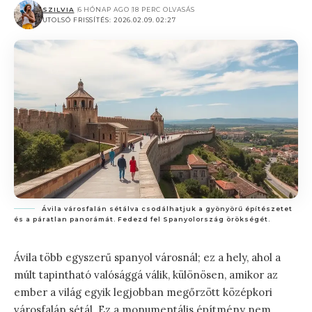
SZILVIA
6 HÓNAP AGO
18 PERC OLVASÁS
UTOLSÓ FRISSÍTÉS: 2026.02.09. 02:27
Ávila városfalán sétálva csodálhatjuk a gyönyörű építészetet
és a páratlan panorámát. Fedezd fel Spanyolország örökségét.
Ávila több egyszerű spanyol városnál; ez a hely, ahol a
múlt tapintható valósággá válik, különösen, amikor az
ember a világ egyik legjobban megőrzött középkori
városfalán sétál. Ez a monumentális építmény nem