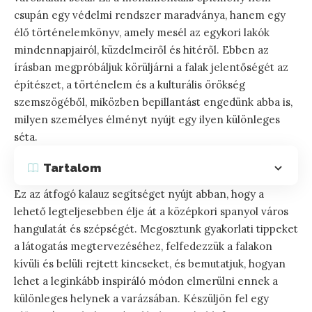
csupán egy védelmi rendszer maradványa, hanem egy
élő történelemkönyv, amely mesél az egykori lakók
mindennapjairól, küzdelmeiről és hitéről. Ebben az
írásban megpróbáljuk körüljárni a falak jelentőségét az
építészet, a történelem és a kulturális örökség
szemszögéből, miközben bepillantást engedünk abba is,
milyen személyes élményt nyújt egy ilyen különleges
séta.
Tartalom
Ez az átfogó kalauz segítséget nyújt abban, hogy a
lehető legteljesebben élje át a középkori spanyol város
hangulatát és szépségét. Megosztunk gyakorlati tippeket
a látogatás megtervezéséhez, felfedezzük a falakon
kívüli és belüli rejtett kincseket, és bemutatjuk, hogyan
lehet a leginkább inspiráló módon elmerülni ennek a
különleges helynek a varázsában. Készüljön fel egy