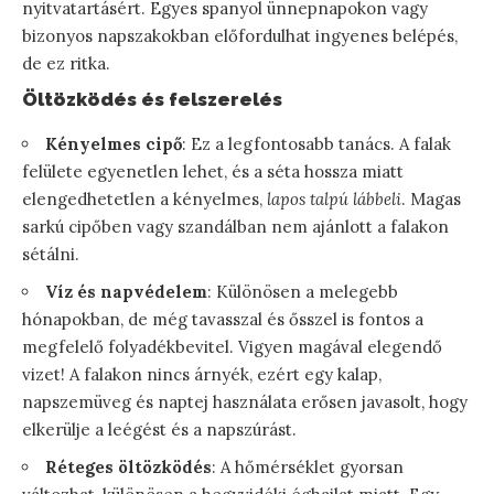
nyitvatartásért. Egyes spanyol ünnepnapokon vagy
bizonyos napszakokban előfordulhat ingyenes belépés,
de ez ritka.
Öltözködés és felszerelés
Kényelmes cipő
: Ez a legfontosabb tanács. A falak
felülete egyenetlen lehet, és a séta hossza miatt
elengedhetetlen a kényelmes,
lapos talpú lábbeli
. Magas
sarkú cipőben vagy szandálban nem ajánlott a falakon
sétálni.
Víz és napvédelem
: Különösen a melegebb
hónapokban, de még tavasszal és ősszel is fontos a
megfelelő folyadékbevitel. Vigyen magával elegendő
vizet! A falakon nincs árnyék, ezért egy kalap,
napszemüveg és naptej használata erősen javasolt, hogy
elkerülje a leégést és a napszúrást.
Réteges öltözködés
: A hőmérséklet gyorsan