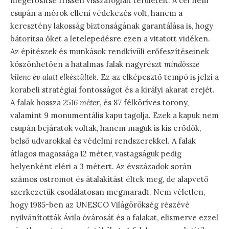
megerősítse frissen visszafoglalt területeit. A cél nem
csupán a mórok elleni védekezés volt, hanem a
keresztény lakosság biztonságának garantálása is, hogy
bátorítsa őket a letelepedésre ezen a vitatott vidéken.
Az építészek és munkások rendkívüli erőfeszítéseinek
köszönhetően a hatalmas falak nagyrészt
mindössze
kilenc év alatt elkészültek
. Ez az elképesztő tempó is jelzi a
korabeli stratégiai fontosságot és a királyi akarat erejét.
A falak hossza
2516 méter
, és 87 félköríves torony,
valamint 9 monumentális kapu tagolja. Ezek a kapuk nem
csupán bejáratok voltak, hanem maguk is kis erődök,
belső udvarokkal és védelmi rendszerekkel. A falak
átlagos magassága 12 méter, vastagságuk pedig
helyenként eléri a 3 métert. Az évszázadok során
számos ostromot és átalakítást éltek meg, de alapvető
szerkezetük csodálatosan megmaradt. Nem véletlen,
hogy 1985-ben az UNESCO Világörökség részévé
nyilvánították Ávila óvárosát és a falakat, elismerve ezzel