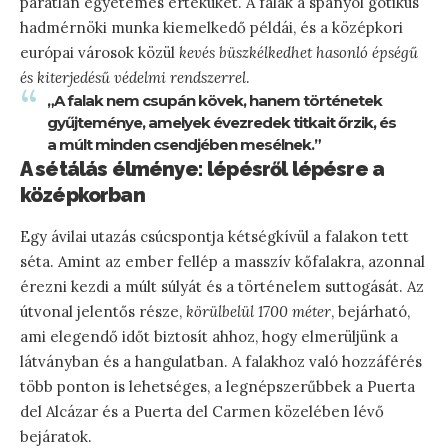
páratlan egyetemes értéküket. A falak a spanyol gótikus
hadmérnöki munka kiemelkedő példái, és a középkori
európai városok közül
kevés büszkélkedhet hasonló épségű
és kiterjedésű védelmi rendszerrel
.
„A falak nem csupán kövek, hanem történetek
gyűjteménye, amelyek évezredek titkait őrzik, és
a múlt minden csendjében mesélnek.”
A sétálás élménye: lépésről lépésre a
középkorban
Egy ávilai utazás csúcspontja kétségkívül a falakon tett
séta. Amint az ember fellép a masszív kőfalakra, azonnal
érezni kezdi a múlt súlyát és a történelem suttogását. Az
útvonal jelentős része,
körülbelül 1700 méter
, bejárható,
ami elegendő időt biztosít ahhoz, hogy elmerüljünk a
látványban és a hangulatban. A falakhoz való hozzáférés
több ponton is lehetséges, a legnépszerűbbek a Puerta
del Alcázar és a Puerta del Carmen közelében lévő
bejáratok.