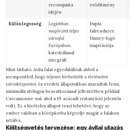
reconquista
erődítmény
idején
Különlegesség
Legjobban
Dupla
megőrzött teljes
falrendszer,
városfal
Disney-logó
Európában
,
inspirációja
katedrálissal
integrált
Mint látható, Ávila falai egyedülállóak abból a
szempontból, hogy
teljesen körbeölelik a történelmi
városközpontot
, és eredeti állapotukban maradtak fenn,
minimális utólagos beavatkozással (ellentétben például
Carcassonne-nal, ahol a 19. századi restauráció jelentős
volt). Ez a kivételes állapot teszi lehetővé, hogy az
ember valóban a középkorba képzelje magát a falakon
sétálva.
Költségvetés tervezése: egy ávilai utazás