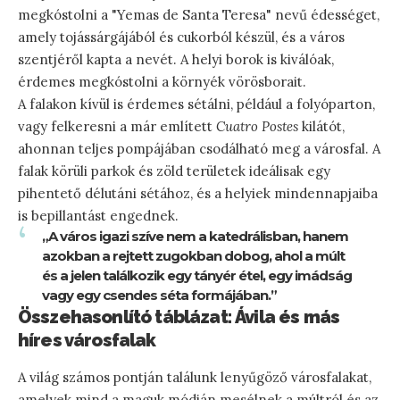
megkóstolni a "Yemas de Santa Teresa" nevű édességet,
amely tojássárgájából és cukorból készül, és a város
szentjéről kapta a nevét. A helyi borok is kiválóak,
érdemes megkóstolni a környék vörösborait.
A falakon kívül is érdemes sétálni, például a folyóparton,
vagy felkeresni a már említett
Cuatro Postes
kilátót,
ahonnan teljes pompájában csodálható meg a városfal. A
falak körüli parkok és zöld területek ideálisak egy
pihentető délutáni sétához, és a helyiek mindennapjaiba
is bepillantást engednek.
„A város igazi szíve nem a katedrálisban, hanem
azokban a rejtett zugokban dobog, ahol a múlt
és a jelen találkozik egy tányér étel, egy imádság
vagy egy csendes séta formájában.”
Összehasonlító táblázat: Ávila és más
híres városfalak
A világ számos pontján találunk lenyűgöző városfalakat,
amelyek mind a maguk módján mesélnek a múltról és az