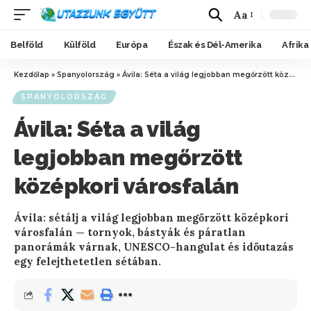
Aa
Belföld
Külföld
Európa
Észak és Dél-Amerika
Afrika
Kezdőlap
»
Spanyolország
»
Ávila: Séta a világ legjobban megőrzött középkori városfalán
SPANYOLORSZÁG
Ávila: Séta a világ
legjobban megőrzött
középkori városfalán
Ávila: sétálj a világ legjobban megőrzött középkori
városfalán — tornyok, bástyák és páratlan
panorámák várnak, UNESCO-hangulat és időutazás
egy felejthetetlen sétában.