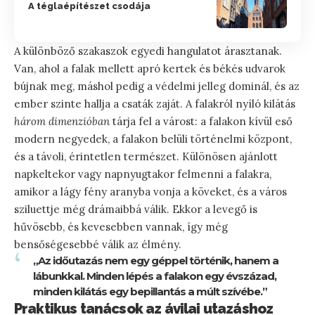
A téglaépítészet csodája
A különböző szakaszok egyedi hangulatot árasztanak.
Van, ahol a falak mellett apró kertek és békés udvarok
bújnak meg, máshol pedig a védelmi jelleg dominál, és az
ember szinte hallja a csaták zaját. A falakról nyíló kilátás
három dimenzióban
tárja fel a várost: a falakon kívül eső
modern negyedek, a falakon belüli történelmi központ,
és a távoli, érintetlen természet. Különösen ajánlott
napkeltekor vagy napnyugtakor felmenni a falakra,
amikor a lágy fény aranyba vonja a köveket, és a város
sziluettje még drámaibbá válik. Ekkor a levegő is
hűvösebb, és kevesebben vannak, így még
bensőségesebbé válik az élmény.
„Az időutazás nem egy géppel történik, hanem a
lábunkkal. Minden lépés a falakon egy évszázad,
minden kilátás egy bepillantás a múlt szívébe.”
Praktikus tanácsok az ávilai utazáshoz