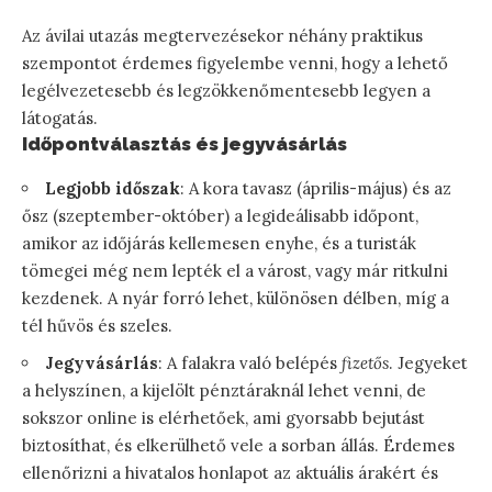
Az ávilai utazás megtervezésekor néhány praktikus
szempontot érdemes figyelembe venni, hogy a lehető
legélvezetesebb és legzökkenőmentesebb legyen a
látogatás.
Időpontválasztás és jegyvásárlás
Legjobb időszak
: A kora tavasz (április-május) és az
ősz (szeptember-október) a legideálisabb időpont,
amikor az időjárás kellemesen enyhe, és a turisták
tömegei még nem lepték el a várost, vagy már ritkulni
kezdenek. A nyár forró lehet, különösen délben, míg a
tél hűvös és szeles.
Jegyvásárlás
: A falakra való belépés
fizetős
. Jegyeket
a helyszínen, a kijelölt pénztáraknál lehet venni, de
sokszor online is elérhetőek, ami gyorsabb bejutást
biztosíthat, és elkerülhető vele a sorban állás. Érdemes
ellenőrizni a hivatalos honlapot az aktuális árakért és