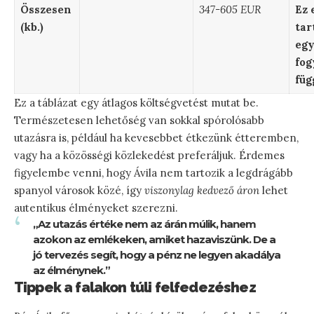
Összesen
347-605 EUR
Ez 
(kb.)
tar
egy
fog
füg
Ez a táblázat egy átlagos költségvetést mutat be.
Természetesen lehetőség van sokkal spórolósabb
utazásra is, például ha kevesebbet étkezünk étteremben,
vagy ha a közösségi közlekedést preferáljuk. Érdemes
figyelembe venni, hogy Ávila nem tartozik a legdrágább
spanyol városok közé, így
viszonylag kedvező áron
lehet
autentikus élményeket szerezni.
„Az utazás értéke nem az árán múlik, hanem
azokon az emlékeken, amiket hazaviszünk. De a
jó tervezés segít, hogy a pénz ne legyen akadálya
az élménynek.”
Tippek a falakon túli felfedezéshez