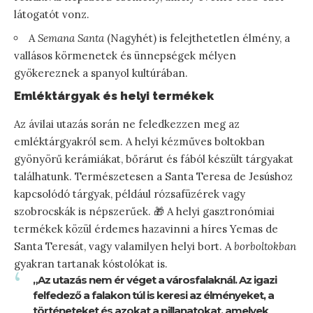
látogatót vonz.
A
Semana Santa
(Nagyhét) is felejthetetlen élmény, a
vallásos körmenetek és ünnepségek mélyen
gyökereznek a spanyol kultúrában.
Emléktárgyak és helyi termékek
Az ávilai utazás során ne feledkezzen meg az
emléktárgyakról sem. A helyi kézműves boltokban
gyönyörű kerámiákat, bőrárut és fából készült tárgyakat
találhatunk. Természetesen a Santa Teresa de Jesúshoz
kapcsolódó tárgyak, például rózsafüzérek vagy
szobrocskák is népszerűek. 🎁 A helyi gasztronómiai
termékek közül érdemes hazavinni a híres Yemas de
Santa Teresát, vagy valamilyen helyi bort. A
borboltokban
gyakran tartanak kóstolókat is.
„Az utazás nem ér véget a városfalaknál. Az igazi
felfedező a falakon túl is keresi az élményeket, a
történeteket és azokat a pillanatokat, amelyek