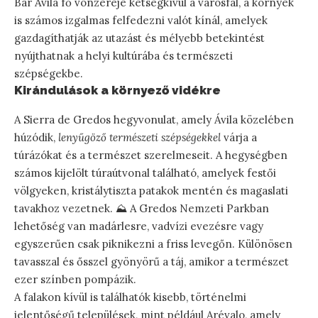
Bár Ávila fő vonzereje kétségkívül a városfal, a környék
is számos izgalmas felfedezni valót kínál, amelyek
gazdagíthatják az utazást és mélyebb betekintést
nyújthatnak a helyi kultúrába és természeti
szépségekbe.
Kirándulások a környező vidékre
A Sierra de Gredos hegyvonulat, amely Ávila közelében
húzódik,
lenyűgöző természeti szépségekkel
várja a
túrázókat és a természet szerelmeseit. A hegységben
számos kijelölt túraútvonal található, amelyek festői
völgyeken, kristálytiszta patakok mentén és magaslati
tavakhoz vezetnek. ⛰️ A Gredos Nemzeti Parkban
lehetőség van madárlesre, vadvízi evezésre vagy
egyszerűen csak piknikezni a friss levegőn. Különösen
tavasszal és ősszel gyönyörű a táj, amikor a természet
ezer színben pompázik.
A falakon kívül is találhatók kisebb, történelmi
jelentőségű települések, mint például Arévalo, amely