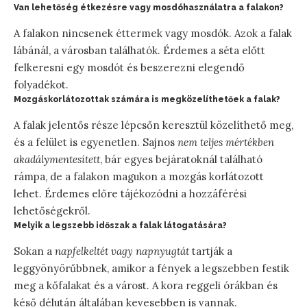
Van lehetőség étkezésre vagy mosdóhasználatra a falakon?
A falakon nincsenek éttermek vagy mosdók. Azok a falak
lábánál, a városban találhatók. Érdemes a séta előtt
felkeresni egy mosdót és beszerezni elegendő
folyadékot.
Mozgáskorlátozottak számára is megközelíthetőek a falak?
A falak jelentős része lépcsőn keresztül közelíthető meg,
és a felület is egyenetlen. Sajnos
nem teljes mértékben
akadálymentesített
, bár egyes bejáratoknál található
rámpa, de a falakon magukon a mozgás korlátozott
lehet. Érdemes előre tájékozódni a hozzáférési
lehetőségekről.
Melyik a legszebb időszak a falak látogatására?
Sokan a
napfelkeltét vagy napnyugtát
tartják a
leggyönyörűbbnek, amikor a fények a legszebben festik
meg a kőfalakat és a várost. A kora reggeli órákban és
késő délután általában kevesebben is vannak.