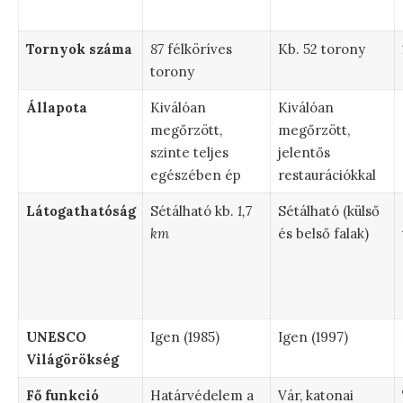
Tornyok száma
87
félköríves
Kb. 52 torony
torony
Állapota
Kiválóan
Kiválóan
megőrzött,
megőrzött,
szinte teljes
jelentős
egészében ép
restaurációkkal
Látogathatóság
Sétálható kb.
1,7
Sétálható (külső
km
és belső falak)
UNESCO
Igen (1985)
Igen (1997)
Világörökség
Fő funkció
Határvédelem a
Vár, katonai