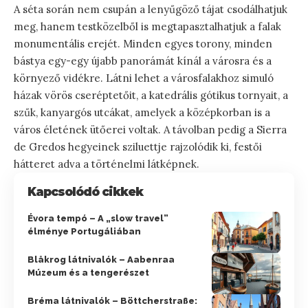
A séta során nem csupán a lenyűgöző tájat csodálhatjuk
meg, hanem testközelből is megtapasztalhatjuk a falak
monumentális erejét. Minden egyes torony, minden
bástya egy-egy újabb panorámát kínál a városra és a
környező vidékre. Látni lehet a városfalakhoz simuló
házak vörös cseréptetőit, a katedrális gótikus tornyait, a
szűk, kanyargós utcákat, amelyek a középkorban is a
város életének ütőerei voltak. A távolban pedig a Sierra
de Gredos hegyeinek sziluettje rajzolódik ki, festői
hátteret adva a történelmi látképnek.
Kapcsolódó cikkek
Évora tempó – A „slow travel”
élménye Portugáliában
Blåkrog látnivalók – Aabenraa
Múzeum és a tengerészet
Bréma látnivalók – Böttcherstraße: