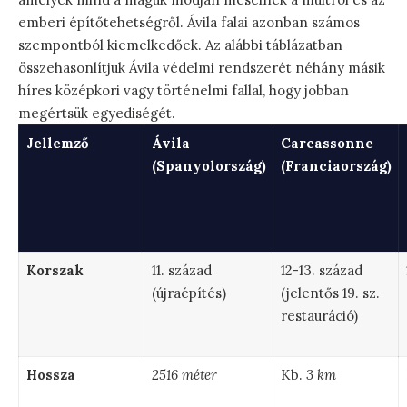
emberi építőtehetségről. Ávila falai azonban számos
szempontból kiemelkedőek. Az alábbi táblázatban
összehasonlítjuk Ávila védelmi rendszerét néhány másik
híres középkori vagy történelmi fallal, hogy jobban
megértsük egyediségét.
Jellemző
Ávila
Carcassonne
(Spanyolország)
(Franciaország)
Korszak
11. század
12-13. század
(újraépítés)
(jelentős 19. sz.
restauráció)
Hossza
2516 méter
Kb.
3 km