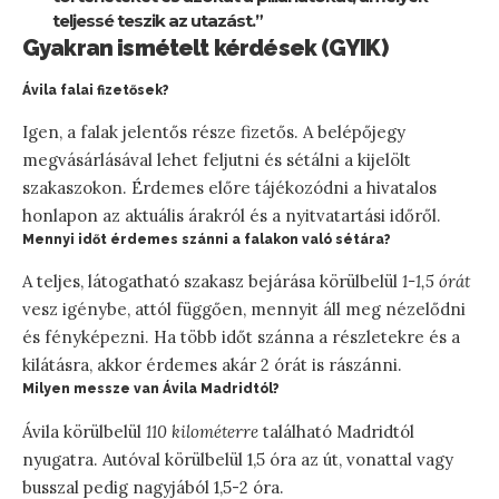
teljessé teszik az utazást.”
Gyakran ismételt kérdések (GYIK)
Ávila falai fizetősek?
Igen, a falak jelentős része fizetős. A belépőjegy
megvásárlásával lehet feljutni és sétálni a kijelölt
szakaszokon. Érdemes előre tájékozódni a hivatalos
honlapon az aktuális árakról és a nyitvatartási időről.
Mennyi időt érdemes szánni a falakon való sétára?
A teljes, látogatható szakasz bejárása körülbelül
1-1,5 órát
vesz igénybe, attól függően, mennyit áll meg nézelődni
és fényképezni. Ha több időt szánna a részletekre és a
kilátásra, akkor érdemes akár 2 órát is rászánni.
Milyen messze van Ávila Madridtól?
Ávila körülbelül
110 kilométerre
található Madridtól
nyugatra. Autóval körülbelül 1,5 óra az út, vonattal vagy
busszal pedig nagyjából 1,5-2 óra.