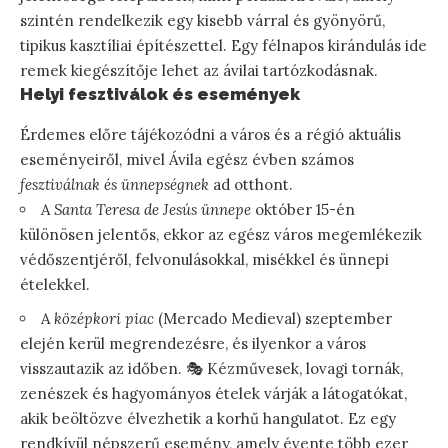
szintén rendelkezik egy kisebb várral és gyönyörű,
tipikus kasztíliai építészettel. Egy félnapos kirándulás ide
remek kiegészítője lehet az ávilai tartózkodásnak.
Helyi fesztiválok és események
Érdemes előre tájékozódni a város és a régió aktuális
eseményeiről, mivel Ávila egész évben számos
fesztiválnak és ünnepségnek
ad otthont.
A
Santa Teresa de Jesús ünnepe
október 15-én
különösen jelentős, ekkor az egész város megemlékezik
védőszentjéről, felvonulásokkal, misékkel és ünnepi
ételekkel.
A
középkori piac
(Mercado Medieval) szeptember
elején kerül megrendezésre, és ilyenkor a város
visszautazik az időben. 🎭 Kézművesek, lovagi tornák,
zenészek és hagyományos ételek várják a látogatókat,
akik beöltözve élvezhetik a korhű hangulatot. Ez egy
rendkívül népszerű esemény, amely évente több ezer