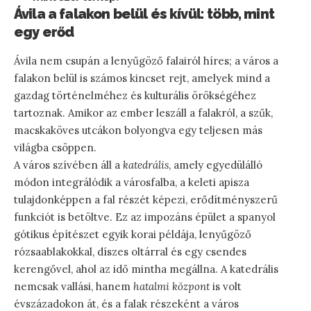
Ávila a falakon belül és kívül: több, mint
egy erőd
Ávila nem csupán a lenyűgöző falairól híres; a város a
falakon belül is számos kincset rejt, amelyek mind a
gazdag történelméhez és kulturális örökségéhez
tartoznak. Amikor az ember leszáll a falakról, a szűk,
macskaköves utcákon bolyongva egy teljesen más
világba csöppen.
A város szívében áll a
katedrális
, amely egyedülálló
módon integrálódik a városfalba, a keleti apisza
tulajdonképpen a fal részét képezi, erődítményszerű
funkciót is betöltve. Ez az impozáns épület a spanyol
gótikus építészet egyik korai példája, lenyűgöző
rózsaablakokkal, díszes oltárral és egy csendes
kerengővel, ahol az idő mintha megállna. A katedrális
nemcsak vallási, hanem
hatalmi központ
is volt
évszázadokon át, és a falak részeként a város