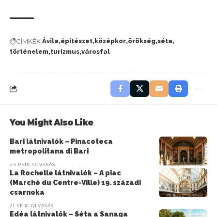
CÍMKÉK
Ávila
építészet
középkor
örökség
séta
történelem
turizmus
városfal
You Might Also Like
Bari látnivalók – Pinacoteca
metropolitana di Bari
24 PERC OLVASÁS
La Rochelle látnivalók – A piac
(Marché du Centre-Ville) 19. századi
csarnoka
21 PERC OLVASÁS
Edéa látnivalók – Séta a Sanaga