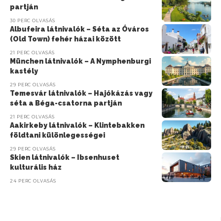
partján
30 PERC OLVASÁS
Albufeira látnivalók – Séta az Óváros
(Old Town) fehér házai között
21 PERC OLVASÁS
München látnivalók – A Nymphenburgi
kastély
29 PERC OLVASÁS
Temesvár látnivalók – Hajókázás vagy
séta a Béga-csatorna partján
21 PERC OLVASÁS
Aakirkeby látnivalók – Klintebakken
földtani különlegességei
29 PERC OLVASÁS
Skien látnivalók – Ibsenhuset
kulturális ház
24 PERC OLVASÁS