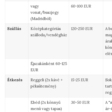
vagy
60-100 EUR
vonat/buszjegy
(Madridból)
Szállás
Középkategóriás
120-250 EUR
A b
szálloda/vendégház
mag
ára
kön
elé
Éjszakánként 60-125
EUR
Étkezés
Reggeli (2x kávé +
15-25 EUR
Sok
péksütemény)
tar
regg
Ebéd (2x könnyű
30-50 EUR
A "
menü vagy tapas)
ár-