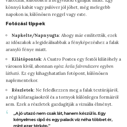
változhat, különösen a hegyvidéki éghajlat miatt. Egy
könnyű kabát vagy pulóver jól jöhet, még melegebb
napokon is, különösen reggel vagy este.
Fotózási tippek
Napkelte/Napnyugta
: Ahogy már említettük, ezek
az időszakok a legideálisabbak a fényképezéshez a falak
aranyló fénye miatt.
Kilátópontok
: A Cuatro Postes egy festői kilátóhely a
városon kívül, ahonnan
egész Ávila falrendszere egyben
látható
. Ez egy kihagyhatatlan fotópont, különösen
naplementekor.
Részletek
: Ne feledkezzen meg a falak textúrájáról,
a régi kőfaragásokról és a tornyok különleges formáiról
sem. Ezek a részletek gazdagítják a vizuális élményt.
„A jó utazó nem csak lát, hanem készül is. Egy
kényelmes cipő és egy palack víz néha többet ér,
mint ezer térkép.”