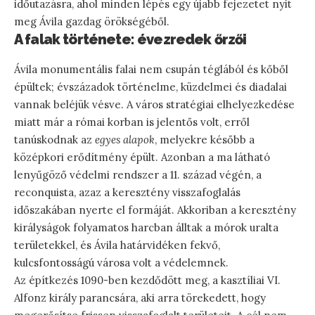
időutazásra, ahol minden lépés egy újabb fejezetet nyit
meg Ávila gazdag örökségéből.
A falak története: évezredek őrzői
Ávila monumentális falai nem csupán téglából és kőből
épültek; évszázadok történelme, küzdelmei és diadalai
vannak beléjük vésve. A város stratégiai elhelyezkedése
miatt már a római korban is jelentős volt, erről
tanúskodnak az
egyes alapok
, melyekre később a
középkori erődítmény épült. Azonban a ma látható
lenyűgöző védelmi rendszer a 11. század végén, a
reconquista, azaz a keresztény visszafoglalás
időszakában nyerte el formáját. Akkoriban a keresztény
királyságok folyamatos harcban álltak a mórok uralta
területekkel, és Ávila határvidéken fekvő,
kulcsfontosságú városa volt a védelemnek.
Az építkezés 1090-ben kezdődött meg, a kasztíliai VI.
Alfonz király parancsára, aki arra törekedett, hogy