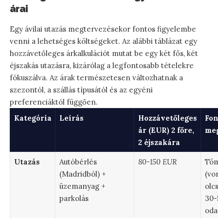
árai
Egy ávilai utazás megtervezésekor fontos figyelembe
venni a lehetséges költségeket. Az alábbi táblázat egy
hozzávetőleges árkalkulációt mutat be egy két fős, két
éjszakás utazásra, kizárólag a legfontosabb tételekre
fókuszálva. Az árak természetesen változhatnak a
szezontól, a szállás típusától és az egyéni
preferenciáktól függően.
Kategória
Leírás
Hozzávetőleges
Fon
ár (EUR) 2 főre,
meg
2 éjszakára
Utazás
Autóbérlés
80-150 EUR
Töm
(Madridból) +
(vo
üzemanyag +
olc
parkolás
30-
oda