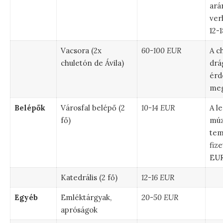
ará
ver
12-
Vacsora (2x
60-100 EUR
A c
chuletón de Ávila)
drá
érd
meg
Belépők
Városfal belépő (2
10-14 EUR
A l
fő)
múz
tem
fize
EUR
Katedrális (2 fő)
12-16 EUR
Egyéb
Emléktárgyak,
20-50 EUR
apróságok